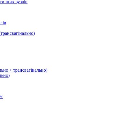
тичних вузлів
лів
трансвагінально)
льно + трансвагінально)
льно)
ом