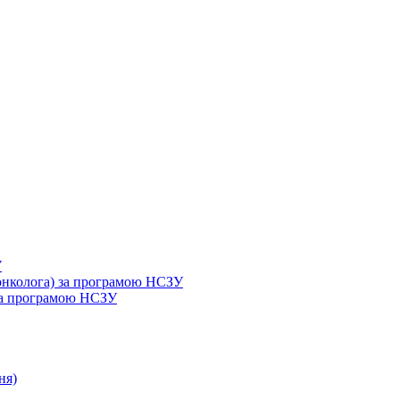
У
 онколога) за програмою НСЗУ
 за програмою НСЗУ
ня)