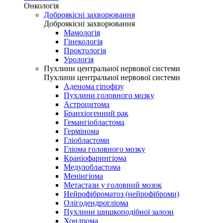
Онкологія
Доброякісні захворювання
Доброякісні захворювання
Мамологія
Гінекологія
Проктологія
Урологія
Пухлини центральної нервової системи
Пухлини центральної нервової системи
Аденома гіпофізу
Пухлини головного мозку
Астроцитома
Бранхіогенний рак
Гемангіобластома
Гермінома
Гліобластоми
Гліома головного мозку
Краніофарингіома
Медулобластома
Менінгіома
Метастази у головний мозок
Нейрофіброматоз (нейрофіброми)
Олігодендрогліома
Пухлини шишкоподібної залози
Хондрома