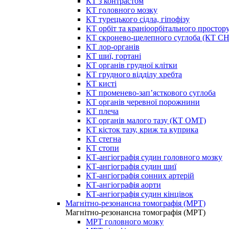
КТ з контрастом
КТ головного мозку
КТ турецького сідла, гіпофізу
КТ орбіт та краніоорбітального простор
КТ скронево-щелепного суглоба (КТ 
КТ лор-органів
КТ шиї, гортані
КТ органів грудної клітки
КТ грудного відділу хребта
КТ кисті
КТ променево-зап’ясткового суглоба
КТ органів черевної порожнини
КТ плеча
КТ органів малого тазу (КТ ОМТ)
КТ кісток тазу, криж та куприка
КТ стегна
КТ стопи
КТ-ангіографія судин головного мозку
КТ-ангіографія судин шиї
КТ-ангіографія сонних артерій
КТ-ангіографія аорти
КТ-ангіографія судин кінцівок
Магнітно-резонансна томографія (МРТ)
Магнітно-резонансна томографія (МРТ)
МРТ головного мозку