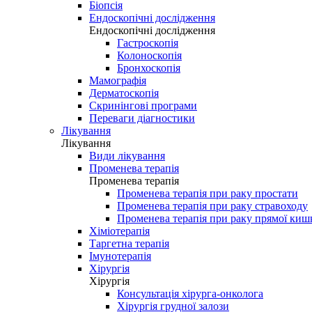
Біопсія
Ендоскопічні дослідження
Ендоскопічні дослідження
Гастроскопія
Колоноскопія
Бронхоскопія
Мамографія
Дерматоскопія
Скринінгові програми
Переваги діагностики
Лікування
Лікування
Види лікування
Променева терапія
Променева терапія
Променева терапія при раку простати
Променева терапія при раку стравоходу
Променева терапія при раку прямої киш
Хіміотерапія
Таргетна терапія
Імунотерапія
Хірургія
Хірургія
Консультація хірурга-онколога
Хірургія грудної залози