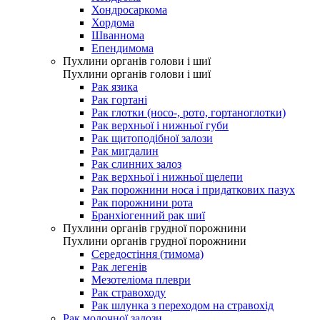
Хондросаркома
Хордома
Шваннома
Епендимома
Пухлини органів голови і шиї
Пухлини органів голови і шиї
Рак язика
Рак гортані
Рак глотки (носо-, рото, гортаноглотки)
Рак верхньої і нижньої губи
Рак щитоподібної залози
Рак мигдалин
Рак слинних залоз
Рак верхньої і нижньої щелепи
Рак порожнини носа і придаткових пазух
Рак порожнини рота
Бранхіогенний рак шиї
Пухлини органів грудної порожнини
Пухлини органів грудної порожнини
Середостіння (тимома)
Рак легенів
Мезотеліома плеври
Рак стравоходу
Рак шлунка з переходом на стравохід
Рак молочної залози