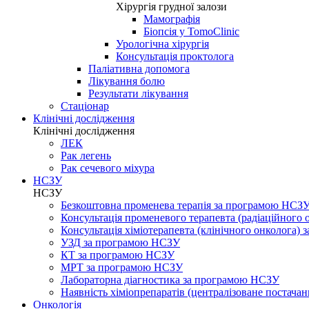
Хірургія грудної залози
Мамографія
Біопсія у TomoClinic
Урологічна хірургія
Консультація проктолога
Паліативна допомога
Лікування болю
Результати лікування
Стаціонар
Клінічні дослідження
Клінічні дослідження
ЛЕК
Рак легень
Рак сечевого міхура
НСЗУ
НСЗУ
Безкоштовна променева терапія за програмою НСЗ
Консультація променевого терапевта (радіаційного
Консультація хіміотерапевта (клінічного онколога)
УЗД за програмою НСЗУ
КТ за програмою НСЗУ
МРТ за програмою НСЗУ
Лабораторна діагностика за програмою НСЗУ
Наявність хіміопрепаратів (централізоване постачан
Онкологія