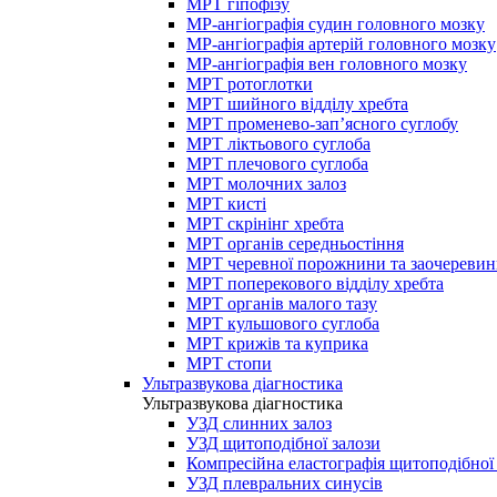
МРТ гіпофізу
МР-ангіографія судин головного мозку
МР-ангіографія артерій головного мозку
МР-ангіографія вен головного мозку
МРТ ротоглотки
МРТ шийного відділу хребта
МРТ променево-зап’ясного суглобу
МРТ ліктьового суглоба
МРТ плечового суглоба
МРТ молочних залоз
МРТ кисті
МРТ скрінінг хребта
МРТ органів середньостіння
МРТ черевної порожнини та заочеревин
МРТ поперекового відділу хребта
МРТ органів малого тазу
МРТ кульшового суглоба
МРТ крижів та куприка
МРТ стопи
Ультразвукова діагностика
Ультразвукова діагностика
УЗД слинних залоз
УЗД щитоподібної залози
Компресійна еластографія щитоподібної
УЗД плевральних синусів