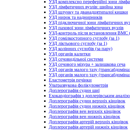
УЗД комплексно переферійні зони лімфа
УЗД лімфатичних вузлів: шийна зона
УЗД шлунку та дванадцятипалої кишки
УЗД нирок та наднирників
УЗД підключичної зони лімфатичних вуз
УЗД пахової зони лімфатичних вузлів
УЗД-контроль після встановлення ВМС (
УЗД гомілкостопного суглобу (за 1)
УЗД ліктьового суглобу (за 1)
УЗД колінних суглобів (за пару)
УЗД органів калитки
УЗД сечовидільної системи
УЗД сечового міхура + залишкова сеча
УЗД органів малого тазу (трансабдоміна
УЗД органів малого тазу (трансабдоміна
Еластометрія печінки
Ультразвукова фолікулометрія
Доплерографія судин шиї
Ехокардіографія з доплерівським аналіз
Доплерографія судин верхніх кінцівок
Доплерографія судин нижніх кінцівок
Доплерографія вен верхніх кінцівок
Доплерографія вен нижніх кінцівок
Доплерографія артерій верхніх кінцівок
Доплерографія артерій нижніх кінцівок