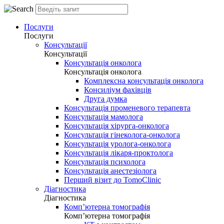
Послуги
Послуги
Консультації
Консультації
Консультація онколога
Консультація онколога
Комплексна консультація онколога
Консиліум фахівців
Друга думка
Консультація променевого терапевта
Консультація мамолога
Консультація хірурга-онколога
Консультація гінеколога-онколога
Консультація уролога-онколога
Консультація лікаря-проктолога
Консультація психолога
Консультація анестезіолога
Перший візит до TomoClinic
Діагностика
Діагностика
Комп’ютерна томографія
Комп’ютерна томографія