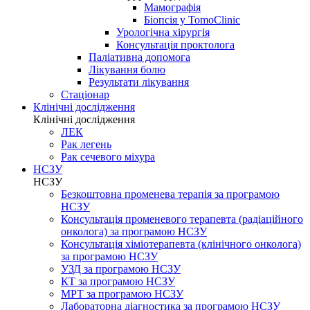
Мамографія
Біопсія у TomoClinic
Урологічна хірургія
Консультація проктолога
Паліативна допомога
Лікування болю
Результати лікування
Стаціонар
Клінічні дослідження
Клінічні дослідження
ЛЕК
Рак легень
Рак сечевого міхура
НСЗУ
НСЗУ
Безкоштовна променева терапія за програмою
НСЗУ
Консультація променевого терапевта (радіаційного
онколога) за програмою НСЗУ
Консультація хіміотерапевта (клінічного онколога)
за програмою НСЗУ
УЗД за програмою НСЗУ
КТ за програмою НСЗУ
МРТ за програмою НСЗУ
Лабораторна діагностика за програмою НСЗУ