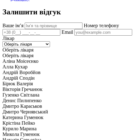
Залишити відгук
Ваше імʼя
Номер телефону
Email
Лікар
Оберіть лікаря
Оберіть лікаря
Аліна Моісеєнко
Алла Кухар
Андрій Воробйов
Андрій Сподін
Бірюк Валерія
Вікторія Гречанюк
Гузенко Світлана
Денис Пилипенко
Дмитро Караськов
Дмитро Чернявський
Катерина Гуменюк
Крістіна Пейко
Курило Марина
Микола Гуменюк
Наталія Серьогіна