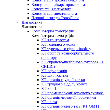
Консультація уролога-онколога
Консультація лікаря-проктолога
Консультація психолога
Консультація анестезіолога
Перший візит до TomoClinic
Діагностика
Діагностика
Комп’ютерна томографія
Комп’ютерна томографія
КТ з контрастом
КТ головного мозку
КТ турецького сідла, гіпофізу
КТ орбіт та краніоорбітального
простору
КТ скронево-щелепного суглоба (КТ
СНЩС)
КТ лор-органів
КТ шиї, гортані
КТ органів грудної клітки
КТ грудного відділу хребта
КТ кисті
КТ променево-зап’ясткового суглоба
КТ органів черевної порожнини
КТ плеча
КТ органів малого тазу (КТ ОМТ)