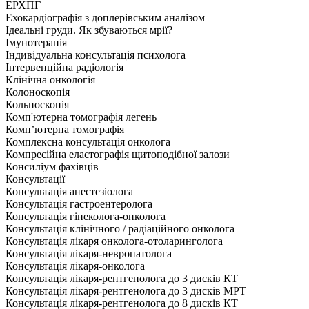
ЕРХПГ
Ехокардіографія з доплерівським аналізом
Ідеальні груди. Як збуваються мрії?
Імунотерапія
Індивідуальна консультація психолога
Інтервенційна радіологія
Клінічна онкологія
Колоноскопія
Кольпоскопія
Комп'ютерна томографія легень
Комп’ютерна томографія
Комплексна консультація онколога
Компресійна еластографія щитоподібної залози
Консиліум фахівців
Консультації
Консультація анестезіолога
Консультація гастроентеролога
Консультація гінеколога-онколога
Консультація клінічного / радіаційного онколога
Консультація лікаря онколога-отоларинголога
Консультація лікаря-невропатолога
Консультація лікаря-онколога
Консультація лікаря-рентгенолога до 3 дисків КТ
Консультація лікаря-рентгенолога до 3 дисків МРТ
Консультація лікаря-рентгенолога до 8 дисків КТ