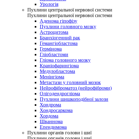
Урологія
Пухлини центральної нервової системи
Пухлини центральної нервової системи
Аденома гіпофізу
Пухлини головного мозку
Астроцитома
Бранхіогенний рак
Гемангіобластома
Гермінома
Гліобластоми
Гліома головного мозку
Краніофарингіома
Медулобластома
Менінгіома
Метастази у головний мозок
Нейрофіброматоз (нейрофіброми)
Олігодендрогліома
Пухлини шишкоподібної залози
Хондрома
Хондросаркома
Хордома
Шваннома
Епендимома
Пухлини органів голови і шиї
Пухлини органів голови і шиї