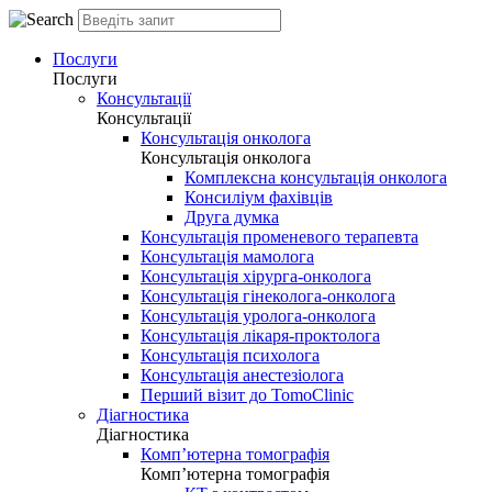
Послуги
Послуги
Консультації
Консультації
Консультація онколога
Консультація онколога
Комплексна консультація онколога
Консиліум фахівців
Друга думка
Консультація променевого терапевта
Консультація мамолога
Консультація хірурга-онколога
Консультація гінеколога-онколога
Консультація уролога-онколога
Консультація лікаря-проктолога
Консультація психолога
Консультація анестезіолога
Перший візит до TomoClinic
Діагностика
Діагностика
Комп’ютерна томографія
Комп’ютерна томографія