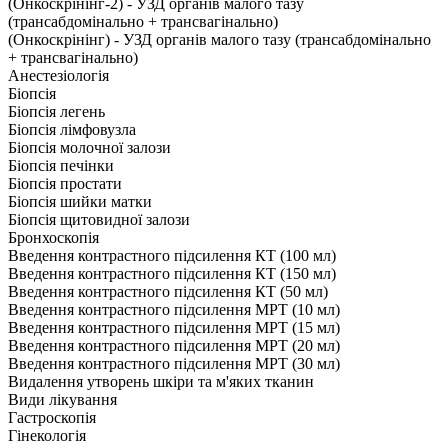
(Онкоскрінінг-2) - УЗД органів малого тазу
(трансабдомінально + трансвагінально)
(Онкоскрінінг) - УЗД органів малого тазу (трансабдомінально
+ трансвагінально)
Анестезіологія
Біопсія
Біопсія легень
Біопсія лімфовузла
Біопсія молочної залози
Біопсія печінки
Біопсія простати
Біопсія шийки матки
Біопсія щитовидної залози
Бронхоскопія
Введення контрастного підсилення КТ (100 мл)
Введення контрастного підсилення КТ (150 мл)
Введення контрастного підсилення КТ (50 мл)
Введення контрастного підсилення МРТ (10 мл)
Введення контрастного підсилення МРТ (15 мл)
Введення контрастного підсилення МРТ (20 мл)
Введення контрастного підсилення МРТ (30 мл)
Видалення утворень шкіри та м'яких тканин
Види лікування
Гастроскопія
Гінекологія