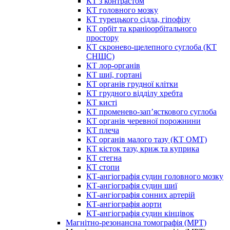
КТ з контрастом
КТ головного мозку
КТ турецького сідла, гіпофізу
КТ орбіт та краніоорбітального
простору
КТ скронево-щелепного суглоба (КТ
СНЩС)
КТ лор-органів
КТ шиї, гортані
КТ органів грудної клітки
КТ грудного відділу хребта
КТ кисті
КТ променево-зап’ясткового суглоба
КТ органів черевної порожнини
КТ плеча
КТ органів малого тазу (КТ ОМТ)
КТ кісток тазу, криж та куприка
КТ стегна
КТ стопи
КТ-ангіографія судин головного мозку
КТ-ангіографія судин шиї
КТ-ангіографія сонних артерій
КТ-ангіографія аорти
КТ-ангіографія судин кінцівок
Магнітно-резонансна томографія (МРТ)