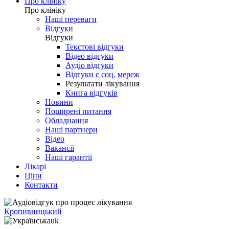
Про клініку
Про клініку
Наші переваги
Відгуки
Відгуки
Текстові відгуки
Відео відгуки
Аудіо відгуки
Відгуки с соц. мереж
Результати лікування
Книга відгуків
Новини
Поширені питання
Обладнання
Наші партнери
Відео
Вакансії
Наші гарантії
Лікарі
Ціни
Контакти
Кропивницький
uk