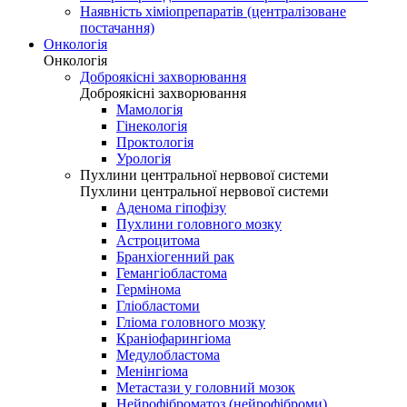
Наявність хіміопрепаратів (централізоване
постачання)
Онкологія
Онкологія
Доброякісні захворювання
Доброякісні захворювання
Мамологія
Гінекологія
Проктологія
Урологія
Пухлини центральної нервової системи
Пухлини центральної нервової системи
Аденома гіпофізу
Пухлини головного мозку
Астроцитома
Бранхіогенний рак
Гемангіобластома
Гермінома
Гліобластоми
Гліома головного мозку
Краніофарингіома
Медулобластома
Менінгіома
Метастази у головний мозок
Нейрофіброматоз (нейрофіброми)