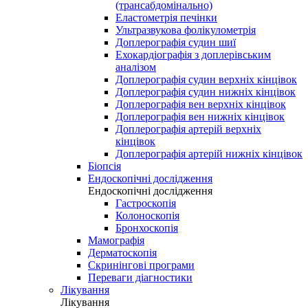
(трансабдомінально)
Еластометрія печінки
Ультразвукова фолікулометрія
Доплерографія судин шиї
Ехокардіографія з доплерівським
аналізом
Доплерографія судин верхніх кінцівок
Доплерографія судин нижніх кінцівок
Доплерографія вен верхніх кінцівок
Доплерографія вен нижніх кінцівок
Доплерографія артерій верхніх
кінцівок
Доплерографія артерій нижніх кінцівок
Біопсія
Ендоскопічні дослідження
Ендоскопічні дослідження
Гастроскопія
Колоноскопія
Бронхоскопія
Мамографія
Дерматоскопія
Скринінгові програми
Переваги діагностики
Лікування
Лікування