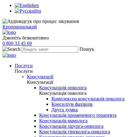
en
ru
Кропивницький
Дзвоніть безкоштовно
0 800 33 45 69
Пошук
Послуги
Послуги
Консультації
Консультації
Консультація онколога
Консультація онколога
Комплексна консультація онколога
Консиліум фахівців
Друга думка
Консультація променевого терапевта
Консультація мамолога
Консультація хірурга-онколога
Консультація гінеколога-онколога