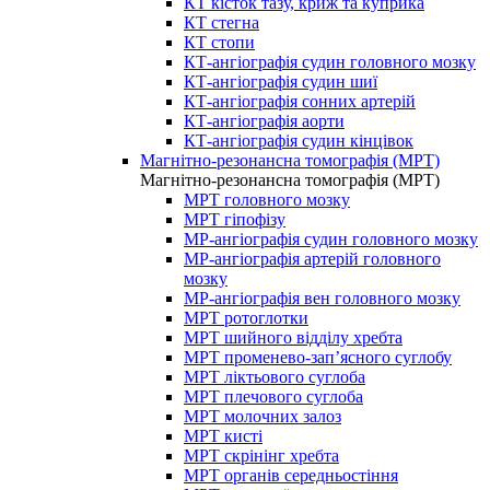
КТ кісток тазу, криж та куприка
КТ стегна
КТ стопи
КТ-ангіографія судин головного мозку
КТ-ангіографія судин шиї
КТ-ангіографія сонних артерій
КТ-ангіографія аорти
КТ-ангіографія судин кінцівок
Магнітно-резонансна томографія (МРТ)
Магнітно-резонансна томографія (МРТ)
МРТ головного мозку
МРТ гіпофізу
МР-ангіографія судин головного мозку
МР-ангіографія артерій головного
мозку
МР-ангіографія вен головного мозку
МРТ ротоглотки
МРТ шийного відділу хребта
МРТ променево-зап’ясного суглобу
МРТ ліктьового суглоба
МРТ плечового суглоба
МРТ молочних залоз
МРТ кисті
МРТ скрінінг хребта
МРТ органів середньостіння