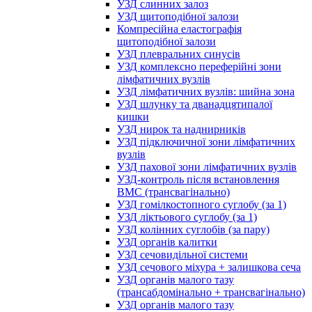
УЗД слинних залоз
УЗД щитоподібної залози
Компресійна еластографія
щитоподібної залози
УЗД плевральних синусів
УЗД комплексно переферійні зони
лімфатичних вузлів
УЗД лімфатичних вузлів: шийна зона
УЗД шлунку та дванадцятипалої
кишки
УЗД нирок та наднирників
УЗД підключичної зони лімфатичних
вузлів
УЗД пахової зони лімфатичних вузлів
УЗД-контроль після встановлення
ВМС (трансвагінально)
УЗД гомілкостопного суглобу (за 1)
УЗД ліктьового суглобу (за 1)
УЗД колінних суглобів (за пару)
УЗД органів калитки
УЗД сечовидільної системи
УЗД сечового міхура + залишкова сеча
УЗД органів малого тазу
(трансабдомінально + трансвагінально)
УЗД органів малого тазу