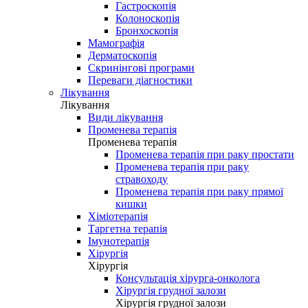
Гастроскопія
Колоноскопія
Бронхоскопія
Мамографія
Дерматоскопія
Скринінгові програми
Переваги діагностики
Лікування
Лікування
Види лікування
Променева терапія
Променева терапія
Променева терапія при раку простати
Променева терапія при раку
стравоходу
Променева терапія при раку прямої
кишки
Хіміотерапія
Таргетна терапія
Імунотерапія
Хірургія
Хірургія
Консультація хірурга-онколога
Хірургія грудної залози
Хірургія грудної залози