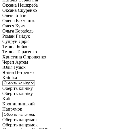
Оксана Нешкреба
Оксана Скуренко
Олексій Ігін
Олена Бахмацька
Олеся Кучма
Ольга Корабель
Роман Гайдук
Супрун Дарія
Тетяна Бойко
Тетяна Тарасенко
Христина Опрощенко
Череп Артем
Юлія Гузюк
Яніна Петренко
Клініка
Оберіть клініку
Оберіть клініку
Київ
Кропивницький
Напрямок
Оберіть напрямок
Оберіть напрямок