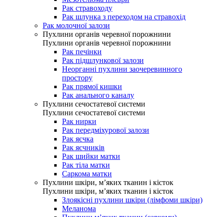
Рак стравоходу
Рак шлунка з переходом на стравохід
Рак молочної залози
Пухлини органів черевної порожнини
Пухлини органів черевної порожнини
Рак печінки
Рак підшлункової залози
Неорганні пухлини заочеревинного
простору
Рак прямої кишки
Рак анального каналу
Пухлини сечостатевої системи
Пухлини сечостатевої системи
Рак нирки
Рак передміхурової залози
Рак яєчка
Рак яєчників
Рак шийки матки
Рак тіла матки
Саркома матки
Пухлини шкіри, м’яких тканин і кісток
Пухлини шкіри, м’яких тканин і кісток
Злоякісні пухлини шкіри (лімфоми шкіри)
Меланома