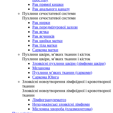
Рак прямої кишки
Рак анального каналу
Пухлини сечостатевої системи
Пухлини сечостатевої системи
Рак нирки
Рак передміхурової залози
Рак яєчка
Рак яєчників
Рак шийки матки
Рак тіла матки
Саркома матки
Пухлини шкіри, м’яких тканин і кісток
Пухлини шкіри, м’яких тканин і кісток
Злоякісні пухлини шкіри (лімфоми шкіри)
Меланома
Пухлини м’яких тканин (саркоми)
Саркома Юінга
Злоякісні новоутворення лімфоїдної і кровотворної
тканин
Злоякісні новоутворення лімфоїдної і кровотворної
тканин
Лімфогранулематоз
Неходжкінські злоякісні лімфоми
Мієломна хвороба (плазмоцитома)