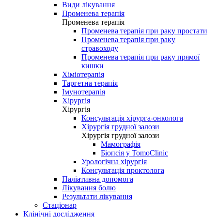
Види лікування
Променева терапія
Променева терапія
Променева терапія при раку простати
Променева терапія при раку
стравоходу
Променева терапія при раку прямої
кишки
Хіміотерапія
Таргетна терапія
Імунотерапія
Хірургія
Хірургія
Консультація хірурга-онколога
Хірургія грудної залози
Хірургія грудної залози
Мамографія
Біопсія у TomoClinic
Урологічна хірургія
Консультація проктолога
Паліативна допомога
Лікування болю
Результати лікування
Стаціонар
Клінічні дослідження