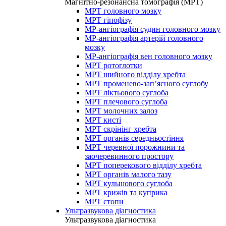
Магнітно-резонансна томографія (МРТ)
МРТ головного мозку
МРТ гіпофізу
МР-ангіографія судин головного мозку
МР-ангіографія артерій головного
мозку
МР-ангіографія вен головного мозку
МРТ ротоглотки
МРТ шийного відділу хребта
МРТ променево-зап’ясного суглобу
МРТ ліктьового суглоба
МРТ плечового суглоба
МРТ молочних залоз
МРТ кисті
МРТ скрінінг хребта
МРТ органів середньостіння
МРТ черевної порожнини та
заочеревинного простору
МРТ поперекового відділу хребта
МРТ органів малого тазу
МРТ кульшового суглоба
МРТ крижів та куприка
МРТ стопи
Ультразвукова діагностика
Ультразвукова діагностика