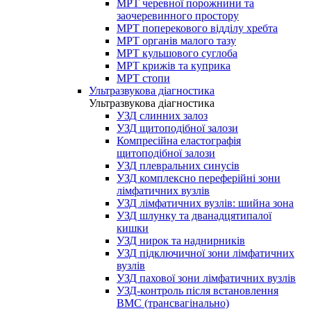
МРТ черевної порожнини та
заочеревинного простору
МРТ поперекового відділу хребта
МРТ органів малого тазу
МРТ кульшового суглоба
МРТ крижів та куприка
МРТ стопи
Ультразвукова діагностика
Ультразвукова діагностика
УЗД слинних залоз
УЗД щитоподібної залози
Компресійна еластографія
щитоподібної залози
УЗД плевральних синусів
УЗД комплексно переферійні зони
лімфатичних вузлів
УЗД лімфатичних вузлів: шийна зона
УЗД шлунку та дванадцятипалої
кишки
УЗД нирок та наднирників
УЗД підключичної зони лімфатичних
вузлів
УЗД пахової зони лімфатичних вузлів
УЗД-контроль після встановлення
ВМС (трансвагінально)