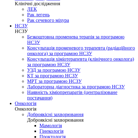
Клінічні дослідження
ЛЕК
Рак легень
Рак сечевого міхура
НСЗУ
НСЗУ
Безкоштовна променева терапія за програмою
НСЗУ
Консультація променевого терапевта (радіаційного
онколога) за програмою НСЗУ
Консультація хіміотерапевта (клінічного онколога)
за програмою НСЗУ
УЗД за програмою НСЗУ
КТ за програмою НСЗУ
МРТ за програмою НСЗУ
Лабораторна діагностика за програмою НСЗУ
Наявність хіміопрепаратів (централізоване
постачання)
Онкологія
Онкологія
Доброякісні захворювання
Доброякісні захворювання
Мамологія
Гінекологія
Проктологія