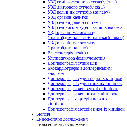
УЗД гомілкостопного суглобу (за 1)
УЗД ліктьового суглобу (за 1)
УЗД колінних суглобів (за пару)
УЗД органів калитки
УЗД сечовидільної системи
УЗД сечового міхура + залишкова сеча
УЗД органів малого тазу
(трансабдомінально + трансвагінально)
УЗД органів малого тазу
(трансабдомінально)
Еластометрія печінки
Ультразвукова фолікулометрія
Доплерографія судин шиї
Ехокардіографія з доплерівським
аналізом
Доплерографія судин верхніх кінцівок
Доплерографія судин нижніх кінцівок
Доплерографія вен верхніх кінцівок
Доплерографія вен нижніх кінцівок
Доплерографія артерій верхніх
кінцівок
Доплерографія артерій нижніх кінцівок
Біопсія
Ендоскопічні дослідження
Ендоскопічні дослідження