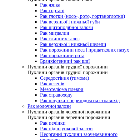
Рак язика
Рак гортані
Рак глотки (носо-, рото, гортаноглотки)
Рак верхньої і нижньої губи
Рак щитоподібної залози
Рак мигдалин
Рак слинних залоз
Рак верхньої і нижньої щелепи
Рак порожнини носа і придаткових пазух
Рак порожнини рота
Бранхіогенний рак шиї
Пухлини органів грудної порожнини
Пухлини органів грудної порожнини
Середостіння (тимома)
Рак легенів
Мезотеліома плеври
Рак стравоходу
Рак шлунка з переходом на стравохід
Рак молочної залози
Пухлини органів черевної порожнини
Пухлини органів черевної порожнини
Рак печінки
Рак підшлункової залози
Неорганні пухлини заочеревинного
простору