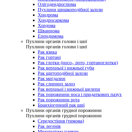
Олігодендрогліома
Пухлини шишкоподібної залози
Хондрома
Хондросаркома
Хордома
Шваннома
Епендимома
Пухлини органів голови і шиї
Пухлини органів голови і шиї
Рак язика
Рак гортані
Рак глотки (носо-, рото, гортаноглотки)
Рак верхньої і нижньої губи
Рак щитоподібної залози
Рак мигдалин
Рак слинних залоз
Рак верхньої і нижньої щелепи
Рак порожнини носа і придаткових пазух
Рак порожнини рота
Бранхіогенний рак шиї
Пухлини органів грудної порожнини
Пухлини органів грудної порожнини
Середостіння (тимома)
Рак легенів
Мезотеліома плеври