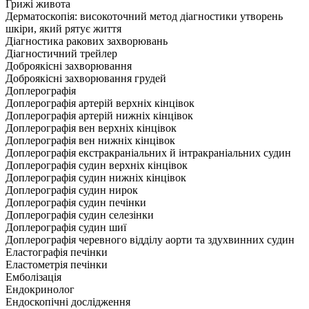
Грижі живота
Дерматоскопія: високоточний метод діагностики утворень
шкіри, який рятує життя
Діагностика ракових захворювань
Діагностичний трейлер
Доброякісні захворювання
Доброякісні захворювання грудей
Доплерографія
Доплерографія артерій верхніх кінцівок
Доплерографія артерій нижніх кінцівок
Доплерографія вен верхніх кінцівок
Доплерографія вен нижніх кінцівок
Доплерографія екстракраніальних й інтракраніальних судин
Доплерографія судин верхніх кінцівок
Доплерографія судин нижніх кінцівок
Доплерографія судин нирок
Доплерографія судин печінки
Доплерографія судин селезінки
Доплерографія судин шиї
Доплерографія черевного відділу аорти та здухвинних судин
Еластографія печінки
Еластометрія печінки
Емболізація
Ендокринолог
Ендоскопічні дослідження