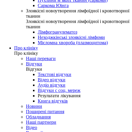
Пухлини м’яких тканин (саркоми)
Саркома Юінга
Злоякісні новоутворення лімфоїдної і кровотворної
тканин
Злоякісні новоутворення лімфоїдної і кровотворної
тканин
Лімфогранулематоз
Неходжкінські злоякісні лімфоми
Мієломна хвороба (плазмоцитома)
Про клініку
Про клініку
Наші переваги
Відгуки
Відгуки
Текстові відгуки
Відео відгуки
Аудіо відгуки
Відгуки с соц. мереж
Результати лікування
Книга відгуків
Новини
Поширені питання
Обладнання
Наші партнери
Відео