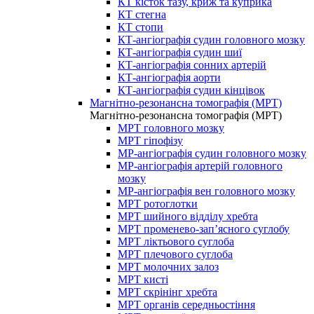
КТ кісток тазу, криж та куприка
КТ стегна
КТ стопи
КТ-ангіографія судин головного мозку
КТ-ангіографія судин шиї
КТ-ангіографія сонних артерій
КТ-ангіографія аорти
КТ-ангіографія судин кінцівок
Магнітно-резонансна томографія (МРТ)
Магнітно-резонансна томографія (МРТ)
МРТ головного мозку
МРТ гіпофізу
МР-ангіографія судин головного мозку
МР-ангіографія артерій головного
мозку
МР-ангіографія вен головного мозку
МРТ ротоглотки
МРТ шийного відділу хребта
МРТ променево-зап’ясного суглобу
МРТ ліктьового суглоба
МРТ плечового суглоба
МРТ молочних залоз
МРТ кисті
МРТ скрінінг хребта
МРТ органів середньостіння