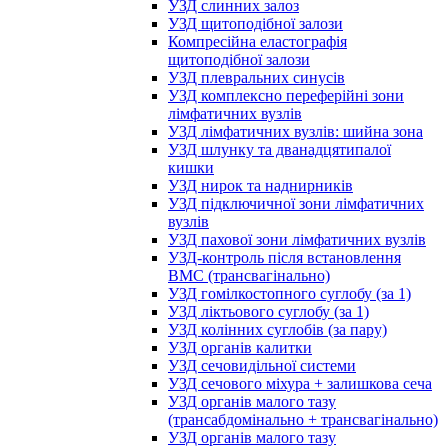
УЗД слинних залоз
УЗД щитоподібної залози
Компресійна еластографія
щитоподібної залози
УЗД плевральних синусів
УЗД комплексно переферійні зони
лімфатичних вузлів
УЗД лімфатичних вузлів: шийна зона
УЗД шлунку та дванадцятипалої
кишки
УЗД нирок та наднирників
УЗД підключичної зони лімфатичних
вузлів
УЗД пахової зони лімфатичних вузлів
УЗД-контроль після встановлення
ВМС (трансвагінально)
УЗД гомілкостопного суглобу (за 1)
УЗД ліктьового суглобу (за 1)
УЗД колінних суглобів (за пару)
УЗД органів калитки
УЗД сечовидільної системи
УЗД сечового міхура + залишкова сеча
УЗД органів малого тазу
(трансабдомінально + трансвагінально)
УЗД органів малого тазу