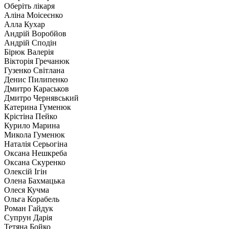
Оберіть лікаря
Аліна Моісеєнко
Алла Кухар
Андрій Воробйов
Андрій Сподін
Бірюк Валерія
Вікторія Гречанюк
Гузенко Світлана
Денис Пилипенко
Дмитро Караськов
Дмитро Чернявський
Катерина Гуменюк
Крістіна Пейко
Курило Марина
Микола Гуменюк
Наталія Серьогіна
Оксана Нешкреба
Оксана Скуренко
Олексій Ігін
Олена Бахмацька
Олеся Кучма
Ольга Корабель
Роман Гайдук
Супрун Дарія
Тетяна Бойко