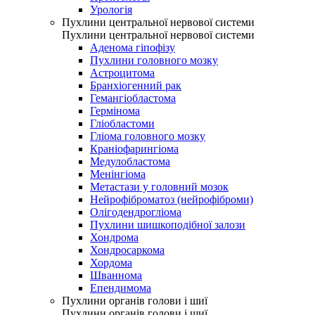
Урологія
Пухлини центральної нервової системи
Пухлини центральної нервової системи
Аденома гіпофізу
Пухлини головного мозку
Астроцитома
Бранхіогенний рак
Гемангіобластома
Гермінома
Гліобластоми
Гліома головного мозку
Краніофарингіома
Медулобластома
Менінгіома
Метастази у головний мозок
Нейрофіброматоз (нейрофіброми)
Олігодендрогліома
Пухлини шишкоподібної залози
Хондрома
Хондросаркома
Хордома
Шваннома
Епендимома
Пухлини органів голови і шиї
Пухлини органів голови і шиї