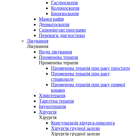
Гастроскопія
Колоноскопія
Бронхоскопія
Мамографія
Дерматоскопія
Скринінгові програми
Переваги діагностики
Лікування
Лікування
Види лікування
Променева терапія
Променева терапія
Променева терапія при раку простати
Променева терапія при раку
стравоходу
Променева терапія при раку прямої
кишки
Хіміотерапія
Таргетна терапія
Імунотерапія
Хірургія
Хірургія
Консультація хірурга-онколога
Хірургія грудної залози
Хірургія грудної залози