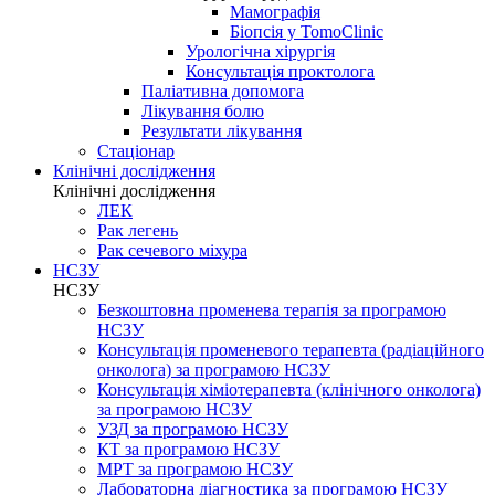
Мамографія
Біопсія у TomoClinic
Урологічна хірургія
Консультація проктолога
Паліативна допомога
Лікування болю
Результати лікування
Стаціонар
Клінічні дослідження
Клінічні дослідження
ЛЕК
Рак легень
Рак сечевого міхура
НСЗУ
НСЗУ
Безкоштовна променева терапія за програмою
НСЗУ
Консультація променевого терапевта (радіаційного
онколога) за програмою НСЗУ
Консультація хіміотерапевта (клінічного онколога)
за програмою НСЗУ
УЗД за програмою НСЗУ
КТ за програмою НСЗУ
МРТ за програмою НСЗУ
Лабораторна діагностика за програмою НСЗУ