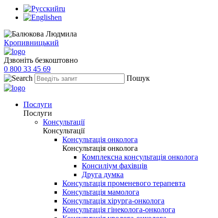
ru
en
Кропивницький
Дзвоніть безкоштовно
0 800 33 45 69
Пошук
Послуги
Послуги
Консультації
Консультації
Консультація онколога
Консультація онколога
Комплексна консультація онколога
Консиліум фахівців
Друга думка
Консультація променевого терапевта
Консультація мамолога
Консультація хірурга-онколога
Консультація гінеколога-онколога