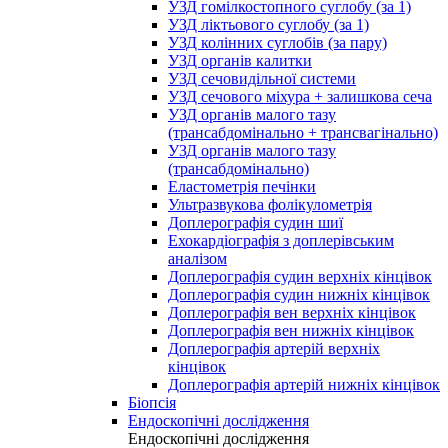
УЗД гомілкостопного суглобу (за 1)
УЗД ліктьового суглобу (за 1)
УЗД колінних суглобів (за пару)
УЗД органів калитки
УЗД сечовидільної системи
УЗД сечового міхура + залишкова сеча
УЗД органів малого тазу
(трансабдомінально + трансвагінально)
УЗД органів малого тазу
(трансабдомінально)
Еластометрія печінки
Ультразвукова фолікулометрія
Доплерографія судин шиї
Ехокардіографія з доплерівським
аналізом
Доплерографія судин верхніх кінцівок
Доплерографія судин нижніх кінцівок
Доплерографія вен верхніх кінцівок
Доплерографія вен нижніх кінцівок
Доплерографія артерій верхніх
кінцівок
Доплерографія артерій нижніх кінцівок
Біопсія
Ендоскопічні дослідження
Ендоскопічні дослідження