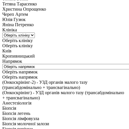
Тетяна Тарасенко
Христина Опрощенко
Череп Артем
Юлія Гузюк
Яніна Петренко
Клініка
Оберіть клініку
Оберіть клініку
Київ
Кропивницький
Напрямок
Оберіть напрямок
Оберіть напрямок
(Онкоскрінінг-2) - УЗД органів малого тазу
(трансабдомінально + трансвагінально)
(Онкоскрінінг) - УЗД органів малого тазу (трансабдомінально
+ трансвагінально)
Анестезіологія
Біопсія
Біопсія легень
Біопсія лімфовузла
Біопсія молочної залози
Біопсія печінки