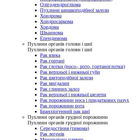
Олігодендрогліома
Пухлини шишкоподібної залози
Хондрома
Хондросаркома
Хордома
Шваннома
Епендимома
Пухлини органів голови і шиї
Пухлини органів голови і шиї
Рак язика
Рак гортані
Рак глотки (носо-, рото, гортаноглотки)
Рак верхньої і нижньої губи
Рак щитоподібної залози
Рак мигдалин
Рак слинних залоз
Рак верхньої і нижньої щелепи
Рак порожнини носа і придаткових пазух
Рак порожнини рота
Бранхіогенний рак шиї
Пухлини органів грудної порожнини
Пухлини органів грудної порожнини
Середостіння (тимома)
Рак легенів
Мезотеліома плеври