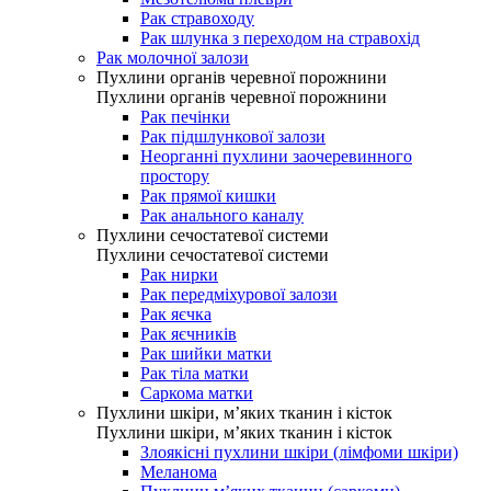
Рак стравоходу
Рак шлунка з переходом на стравохід
Рак молочної залози
Пухлини органів черевної порожнини
Пухлини органів черевної порожнини
Рак печінки
Рак підшлункової залози
Неорганні пухлини заочеревинного
простору
Рак прямої кишки
Рак анального каналу
Пухлини сечостатевої системи
Пухлини сечостатевої системи
Рак нирки
Рак передміхурової залози
Рак яєчка
Рак яєчників
Рак шийки матки
Рак тіла матки
Саркома матки
Пухлини шкіри, м’яких тканин і кісток
Пухлини шкіри, м’яких тканин і кісток
Злоякісні пухлини шкіри (лімфоми шкіри)
Меланома