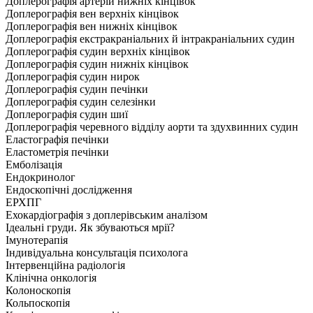
Доплерографія артерій нижніх кінцівок
Доплерографія вен верхніх кінцівок
Доплерографія вен нижніх кінцівок
Доплерографія екстракраніальних й інтракраніальних судин
Доплерографія судин верхніх кінцівок
Доплерографія судин нижніх кінцівок
Доплерографія судин нирок
Доплерографія судин печінки
Доплерографія судин селезінки
Доплерографія судин шиї
Доплерографія черевного відділу аорти та здухвинних судин
Еластографія печінки
Еластометрія печінки
Емболізація
Ендокринолог
Ендоскопічні дослідження
ЕРХПГ
Ехокардіографія з доплерівським аналізом
Ідеальні груди. Як збуваються мрії?
Імунотерапія
Індивідуальна консультація психолога
Інтервенційна радіологія
Клінічна онкологія
Колоноскопія
Кольпоскопія