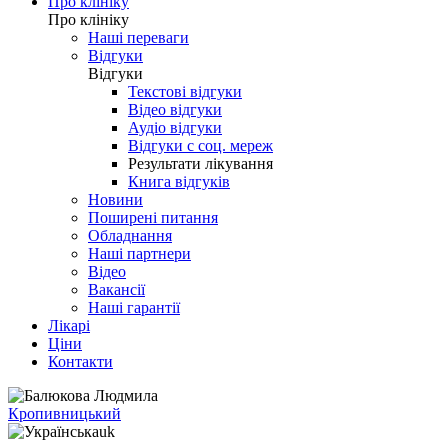
Про клініку
Про клініку
Наші переваги
Відгуки
Відгуки
Текстові відгуки
Відео відгуки
Аудіо відгуки
Відгуки с соц. мереж
Результати лікування
Книга відгуків
Новини
Поширені питання
Обладнання
Наші партнери
Відео
Вакансії
Наші гарантії
Лікарі
Ціни
Контакти
Кропивницький
uk