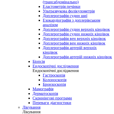
(трансабдомінально)
Еластометрія печінки
Ультразвукова фолікулометрія
Доплерографія судин шиї
Ехокардіографія з доплерівським
аналізом
Доплерографія судин верхніх кінцівок
Доплерографія судин нижніх кінцівок
Доплерографія вен верхніх кінцівок
Доплерографія вен нижніх кінцівок
Доплерографія артерій верхніх
кінцівок
Доплерографія артерій нижніх кінцівок
Біопсія
Ендоскопічні дослідження
Ендоскопічні дослідження
Гастроскопія
Колоноскопія
Бронхоскопія
Мамографія
Дерматоскопія
Скринінгові програми
Переваги діагностики
Лікування
Лікування