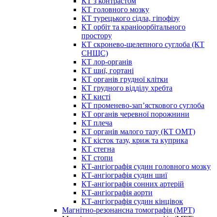
КТ з контрастом
КТ головного мозку
КТ турецького сідла, гіпофізу
КТ орбіт та краніоорбітального
простору
КТ скронево-щелепного суглоба (КТ
СНЩС)
КТ лор-органів
КТ шиї, гортані
КТ органів грудної клітки
КТ грудного відділу хребта
КТ кисті
КТ променево-зап’ясткового суглоба
КТ органів черевної порожнини
КТ плеча
КТ органів малого тазу (КТ ОМТ)
КТ кісток тазу, криж та куприка
КТ стегна
КТ стопи
КТ-ангіографія судин головного мозку
КТ-ангіографія судин шиї
КТ-ангіографія сонних артерій
КТ-ангіографія аорти
КТ-ангіографія судин кінцівок
Магнітно-резонансна томографія (МРТ)