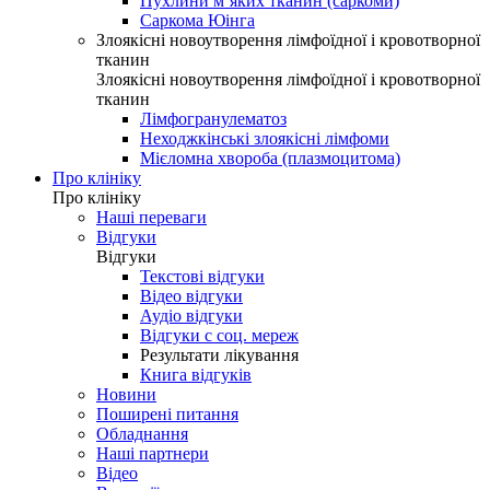
Пухлини м’яких тканин (саркоми)
Саркома Юінга
Злоякісні новоутворення лімфоїдної і кровотворної
тканин
Злоякісні новоутворення лімфоїдної і кровотворної
тканин
Лімфогранулематоз
Неходжкінські злоякісні лімфоми
Мієломна хвороба (плазмоцитома)
Про клініку
Про клініку
Наші переваги
Відгуки
Відгуки
Текстові відгуки
Відео відгуки
Аудіо відгуки
Відгуки с соц. мереж
Результати лікування
Книга відгуків
Новини
Поширені питання
Обладнання
Наші партнери
Відео