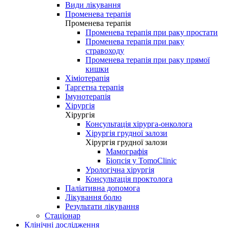
Види лікування
Променева терапія
Променева терапія
Променева терапія при раку простати
Променева терапія при раку
стравоходу
Променева терапія при раку прямої
кишки
Хіміотерапія
Таргетна терапія
Імунотерапія
Хірургія
Хірургія
Консультація хірурга-онколога
Хірургія грудної залози
Хірургія грудної залози
Мамографія
Біопсія у TomoClinic
Урологічна хірургія
Консультація проктолога
Паліативна допомога
Лікування болю
Результати лікування
Стаціонар
Клінічні дослідження