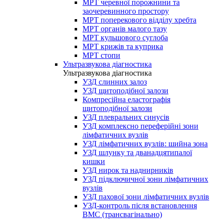
МРТ черевної порожнини та
заочеревинного простору
МРТ поперекового відділу хребта
МРТ органів малого тазу
МРТ кульшового суглоба
МРТ крижів та куприка
МРТ стопи
Ультразвукова діагностика
Ультразвукова діагностика
УЗД слинних залоз
УЗД щитоподібної залози
Компресійна еластографія
щитоподібної залози
УЗД плевральних синусів
УЗД комплексно переферійні зони
лімфатичних вузлів
УЗД лімфатичних вузлів: шийна зона
УЗД шлунку та дванадцятипалої
кишки
УЗД нирок та наднирників
УЗД підключичної зони лімфатичних
вузлів
УЗД пахової зони лімфатичних вузлів
УЗД-контроль після встановлення
ВМС (трансвагінально)