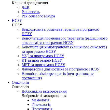
Клінічні дослідження
ЛЕК
Рак легень
Рак сечевого міхура
НСЗУ
НСЗУ
Безкоштовна променева терапія за програмою
НСЗУ
Консультація променевого терапевта (радіаційного
онколога) за програмою НСЗУ
Консультація хіміотерапевта (клінічного онколога)
за програмою НСЗУ
УЗД за програмою НСЗУ
КТ за програмою НСЗУ
МРТ за програмою НСЗУ
Лабораторна діагностика за програмою НСЗУ
Наявність хіміопрепаратів (централізоване
постачання)
Онкологія
Онкологія
Доброякісні захворювання
Доброякісні захворювання
Мамологія
Гінекологія
Проктологія