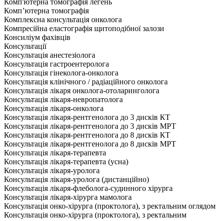
Комп'ютерна томографія легень
Комп’ютерна томографія
Комплексна консультація онколога
Компресійна еластографія щитоподібної залози
Консиліум фахівців
Консультації
Консультація анестезіолога
Консультація гастроентеролога
Консультація гінеколога-онколога
Консультація клінічного / радіаційного онколога
Консультація лікаря онколога-отоларинголога
Консультація лікаря-невропатолога
Консультація лікаря-онколога
Консультація лікаря-рентгенолога до 3 дисків КТ
Консультація лікаря-рентгенолога до 3 дисків МРТ
Консультація лікаря-рентгенолога до 8 дисків КТ
Консультація лікаря-рентгенолога до 8 дисків МРТ
Консультація лікаря-терапевта
Консультація лікаря-терапевта (усна)
Консультація лікаря-уролога
Консультація лікаря-уролога (дистанційно)
Консультація лікаря-флеболога-судинного хірурга
Консультація лікаря-хірурга мамолога
Консультація онко-хірурга (проктолога), з ректальним оглядом
Консультація онко-хірурга (проктолога), з ректальним