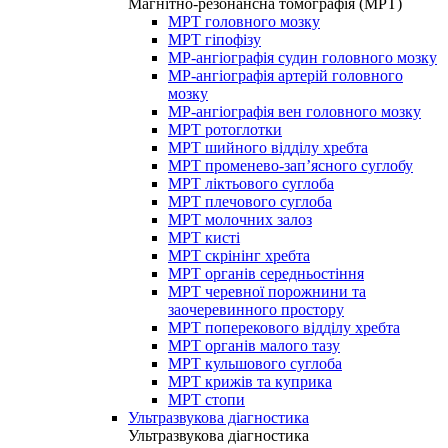
Магнітно-резонансна томографія (МРТ)
МРТ головного мозку
МРТ гіпофізу
МР-ангіографія судин головного мозку
МР-ангіографія артерій головного
мозку
МР-ангіографія вен головного мозку
МРТ ротоглотки
МРТ шийного відділу хребта
МРТ променево-зап’ясного суглобу
МРТ ліктьового суглоба
МРТ плечового суглоба
МРТ молочних залоз
МРТ кисті
МРТ скрінінг хребта
МРТ органів середньостіння
МРТ черевної порожнини та
заочеревинного простору
МРТ поперекового відділу хребта
МРТ органів малого тазу
МРТ кульшового суглоба
МРТ крижів та куприка
МРТ стопи
Ультразвукова діагностика
Ультразвукова діагностика