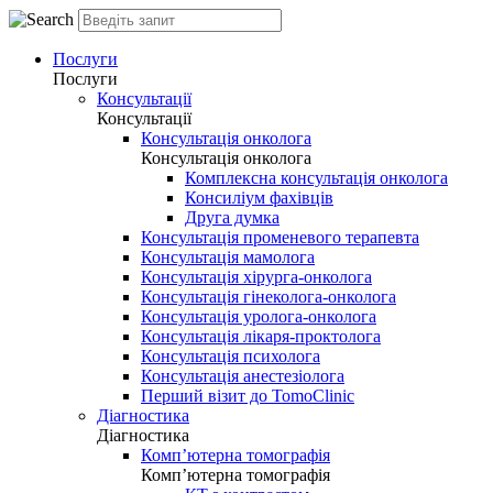
Послуги
Послуги
Консультації
Консультації
Консультація онколога
Консультація онколога
Комплексна консультація онколога
Консиліум фахівців
Друга думка
Консультація променевого терапевта
Консультація мамолога
Консультація хірурга-онколога
Консультація гінеколога-онколога
Консультація уролога-онколога
Консультація лікаря-проктолога
Консультація психолога
Консультація анестезіолога
Перший візит до TomoClinic
Діагностика
Діагностика
Комп’ютерна томографія
Комп’ютерна томографія