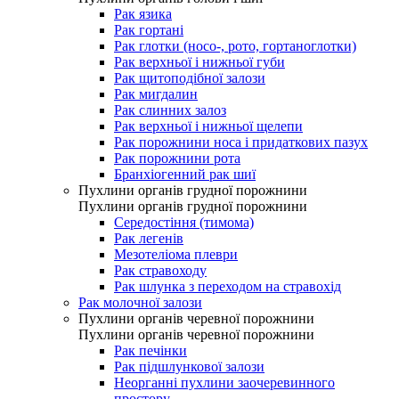
Рак язика
Рак гортані
Рак глотки (носо-, рото, гортаноглотки)
Рак верхньої і нижньої губи
Рак щитоподібної залози
Рак мигдалин
Рак слинних залоз
Рак верхньої і нижньої щелепи
Рак порожнини носа і придаткових пазух
Рак порожнини рота
Бранхіогенний рак шиї
Пухлини органів грудної порожнини
Пухлини органів грудної порожнини
Середостіння (тимома)
Рак легенів
Мезотеліома плеври
Рак стравоходу
Рак шлунка з переходом на стравохід
Рак молочної залози
Пухлини органів черевної порожнини
Пухлини органів черевної порожнини
Рак печінки
Рак підшлункової залози
Неорганні пухлини заочеревинного
простору