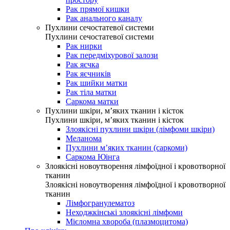
Рак прямої кишки
Рак анального каналу
Пухлини сечостатевої системи
Пухлини сечостатевої системи
Рак нирки
Рак передміхурової залози
Рак яєчка
Рак яєчників
Рак шийки матки
Рак тіла матки
Саркома матки
Пухлини шкіри, м’яких тканин і кісток
Пухлини шкіри, м’яких тканин і кісток
Злоякісні пухлини шкіри (лімфоми шкіри)
Меланома
Пухлини м’яких тканин (саркоми)
Саркома Юінга
Злоякісні новоутворення лімфоїдної і кровотворної
тканин
Злоякісні новоутворення лімфоїдної і кровотворної
тканин
Лімфогранулематоз
Неходжкінські злоякісні лімфоми
Мієломна хвороба (плазмоцитома)