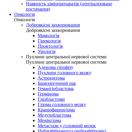
Наявність хіміопрепаратів (централізоване
постачання)
Онкологія
Онкологія
Доброякісні захворювання
Доброякісні захворювання
Мамологія
Гінекологія
Проктологія
Урологія
Пухлини центральної нервової системи
Пухлини центральної нервової системи
Аденома гіпофізу
Пухлини головного мозку
Астроцитома
Бранхіогенний рак
Гемангіобластома
Гермінома
Гліобластоми
Гліома головного мозку
Краніофарингіома
Медулобластома
Менінгіома
Метастази у головний мозок
Нейрофіброматоз (нейрофіброми)