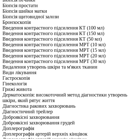
Біопсія простати
Біопсія шийки матки
Біопсія щитовидної залози
Бронхоскопія
Введення контрастного підсилення КТ (100 мл)
Введення контрастного підсилення КТ (150 мл)
Введення контрастного підсилення КТ (50 мл)
Введення контрастного підсилення МРТ (10 мл)
Введення контрастного підсилення МРТ (15 мл)
Введення контрастного підсилення МРТ (20 мл)
Введення контрастного підсилення МРТ (30 мл)
Видалення утворень шкіри та м'яких тканин
Види лікування
Гастроскопія
Гінекологія
Грижі живота
Дерматоскопія: високоточний метод діагностики утворень
шкіри, який рятує життя
Діагностика ракових захворювань
Діагностичний трейлер
Доброякісні захворювання
Доброякісні захворювання грудей
Доплерографія
Доплерографія артерій верхніх кінцівок