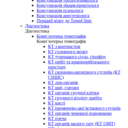
Консультація уролога-онколога
Консультація лікаря-проктолога
Консультація психолога
Консультація анестезіолога
Перший візит до TomoClinic
Діагностика
Діагностика
Комп’ютерна томографія
Комп’ютерна томографія
КТ з контрастом
КТ головного мозку
КТ турецького сідла, гіпофізу
КТ орбіт та краніоорбітального
простору
КТ скронево-щелепного суглоба (КТ
СНЩС)
КТ лор-органів
КТ шиї, гортані
КТ органів грудної клітки
КТ грудного відділу хребта
КТ кисті
КТ променево-зап’ясткового суглоба
КТ органів черевної порожнини
КТ плеча
КТ органів малого тазу (КТ ОМТ)