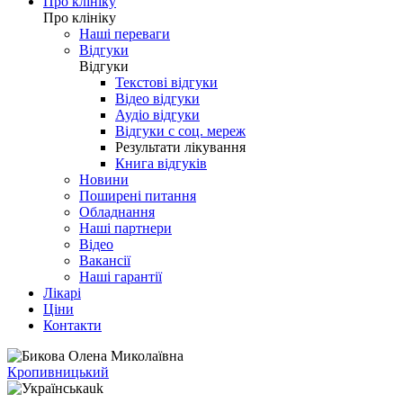
Про клініку
Про клініку
Наші переваги
Відгуки
Відгуки
Текстові відгуки
Відео відгуки
Аудіо відгуки
Відгуки с соц. мереж
Результати лікування
Книга відгуків
Новини
Поширені питання
Обладнання
Наші партнери
Відео
Вакансії
Наші гарантії
Лікарі
Ціни
Контакти
Кропивницький
uk