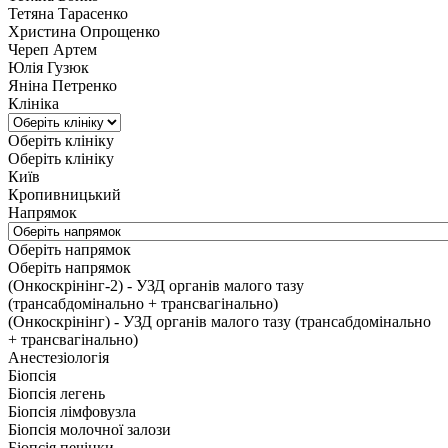
Тетяна Тарасенко
Христина Опрощенко
Череп Артем
Юлія Гузюк
Яніна Петренко
Клініка
Оберіть клініку
Оберіть клініку
Київ
Кропивницький
Напрямок
Оберіть напрямок
Оберіть напрямок
(Онкоскрінінг-2) - УЗД органів малого тазу
(трансабдомінально + трансвагінально)
(Онкоскрінінг) - УЗД органів малого тазу (трансабдомінально
+ трансвагінально)
Анестезіологія
Біопсія
Біопсія легень
Біопсія лімфовузла
Біопсія молочної залози
Біопсія печінки