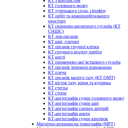
КТ з контрастом
КТ головного мозку
КТ турецького сідла, гіпофізу
КТ орбіт та краніоорбітального
простору
КТ скронево-щелепного суглоба (КТ
СНЩС)
КТ лор-органів
КТ шиї, гортані
КТ органів грудної клітки
КТ грудного відділу хребта
КТ кисті
КТ променево-зап’ясткового суглоба
КТ органів черевної порожнини
КТ плеча
КТ органів малого тазу (КТ ОМТ)
КТ кісток тазу, криж та куприка
КТ стегна
КТ стопи
КТ-ангіографія судин головного мозку
КТ-ангіографія судин шиї
КТ-ангіографія сонних артерій
КТ-ангіографія аорти
КТ-ангіографія судин кінцівок
Магнітно-резонансна томографія (МРТ)