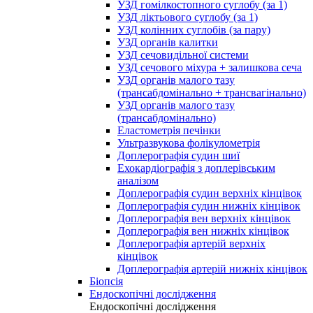
УЗД гомілкостопного суглобу (за 1)
УЗД ліктьового суглобу (за 1)
УЗД колінних суглобів (за пару)
УЗД органів калитки
УЗД сечовидільної системи
УЗД сечового міхура + залишкова сеча
УЗД органів малого тазу
(трансабдомінально + трансвагінально)
УЗД органів малого тазу
(трансабдомінально)
Еластометрія печінки
Ультразвукова фолікулометрія
Доплерографія судин шиї
Ехокардіографія з доплерівським
аналізом
Доплерографія судин верхніх кінцівок
Доплерографія судин нижніх кінцівок
Доплерографія вен верхніх кінцівок
Доплерографія вен нижніх кінцівок
Доплерографія артерій верхніх
кінцівок
Доплерографія артерій нижніх кінцівок
Біопсія
Ендоскопічні дослідження
Ендоскопічні дослідження