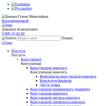
en
ru
Кропивницький
Дзвоніть безкоштовно
0 800 33 45 69
Пошук
Послуги
Послуги
Консультації
Консультації
Консультація онколога
Консультація онколога
Комплексна консультація онколога
Консиліум фахівців
Друга думка
Консультація променевого терапевта
Консультація мамолога
Консультація хірурга-онколога
Консультація гінеколога-онколога