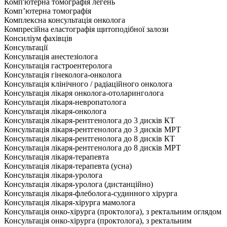
Комп'ютерна томографія легень
Комп’ютерна томографія
Комплексна консультація онколога
Компресійна еластографія щитоподібної залози
Консиліум фахівців
Консультації
Консультація анестезіолога
Консультація гастроентеролога
Консультація гінеколога-онколога
Консультація клінічного / радіаційного онколога
Консультація лікаря онколога-отоларинголога
Консультація лікаря-невропатолога
Консультація лікаря-онколога
Консультація лікаря-рентгенолога до 3 дисків КТ
Консультація лікаря-рентгенолога до 3 дисків МРТ
Консультація лікаря-рентгенолога до 8 дисків КТ
Консультація лікаря-рентгенолога до 8 дисків МРТ
Консультація лікаря-терапевта
Консультація лікаря-терапевта (усна)
Консультація лікаря-уролога
Консультація лікаря-уролога (дистанційно)
Консультація лікаря-флеболога-судинного хірурга
Консультація лікаря-хірурга мамолога
Консультація онко-хірурга (проктолога), з ректальним оглядом
Консультація онко-хірурга (проктолога), з ректальним