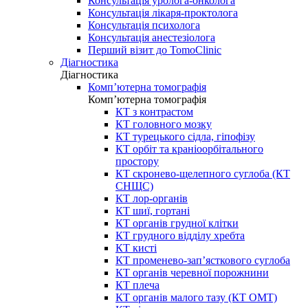
Консультація уролога-онколога
Консультація лікаря-проктолога
Консультація психолога
Консультація анестезіолога
Перший візит до TomoClinic
Діагностика
Діагностика
Комп’ютерна томографія
Комп’ютерна томографія
КТ з контрастом
КТ головного мозку
КТ турецького сідла, гіпофізу
КТ орбіт та краніоорбітального
простору
КТ скронево-щелепного суглоба (КТ
СНЩС)
КТ лор-органів
КТ шиї, гортані
КТ органів грудної клітки
КТ грудного відділу хребта
КТ кисті
КТ променево-зап’ясткового суглоба
КТ органів черевної порожнини
КТ плеча
КТ органів малого тазу (КТ ОМТ)