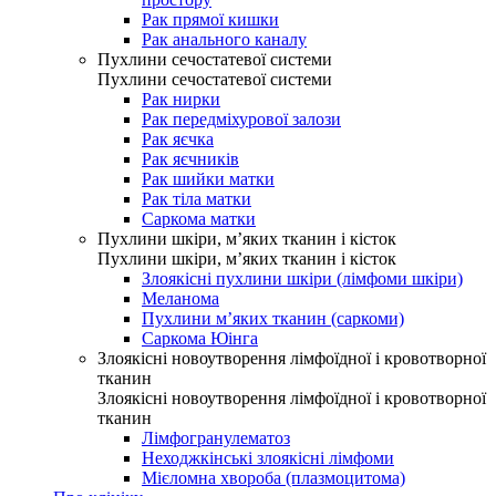
Рак прямої кишки
Рак анального каналу
Пухлини сечостатевої системи
Пухлини сечостатевої системи
Рак нирки
Рак передміхурової залози
Рак яєчка
Рак яєчників
Рак шийки матки
Рак тіла матки
Саркома матки
Пухлини шкіри, м’яких тканин і кісток
Пухлини шкіри, м’яких тканин і кісток
Злоякісні пухлини шкіри (лімфоми шкіри)
Меланома
Пухлини м’яких тканин (саркоми)
Саркома Юінга
Злоякісні новоутворення лімфоїдної і кровотворної
тканин
Злоякісні новоутворення лімфоїдної і кровотворної
тканин
Лімфогранулематоз
Неходжкінські злоякісні лімфоми
Мієломна хвороба (плазмоцитома)