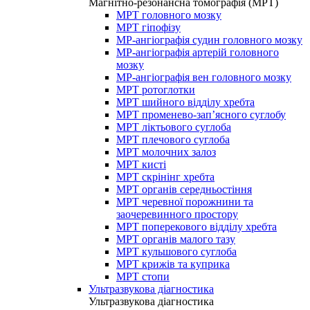
Магнітно-резонансна томографія (МРТ)
МРТ головного мозку
МРТ гіпофізу
МР-ангіографія судин головного мозку
МР-ангіографія артерій головного
мозку
МР-ангіографія вен головного мозку
МРТ ротоглотки
МРТ шийного відділу хребта
МРТ променево-зап’ясного суглобу
МРТ ліктьового суглоба
МРТ плечового суглоба
МРТ молочних залоз
МРТ кисті
МРТ скрінінг хребта
МРТ органів середньостіння
МРТ черевної порожнини та
заочеревинного простору
МРТ поперекового відділу хребта
МРТ органів малого тазу
МРТ кульшового суглоба
МРТ крижів та куприка
МРТ стопи
Ультразвукова діагностика
Ультразвукова діагностика