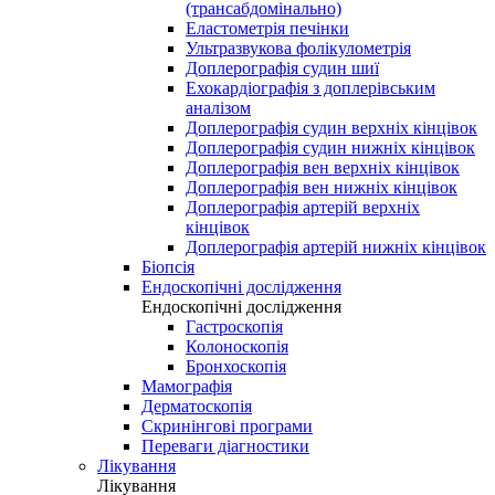
(трансабдомінально)
Еластометрія печінки
Ультразвукова фолікулометрія
Доплерографія судин шиї
Ехокардіографія з доплерівським
аналізом
Доплерографія судин верхніх кінцівок
Доплерографія судин нижніх кінцівок
Доплерографія вен верхніх кінцівок
Доплерографія вен нижніх кінцівок
Доплерографія артерій верхніх
кінцівок
Доплерографія артерій нижніх кінцівок
Біопсія
Ендоскопічні дослідження
Ендоскопічні дослідження
Гастроскопія
Колоноскопія
Бронхоскопія
Мамографія
Дерматоскопія
Скринінгові програми
Переваги діагностики
Лікування
Лікування