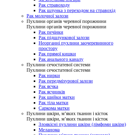
Рак стравоходу
Рак шлунка з переходом на стравохід
Рак молочної залози
Пухлини органів черевної порожнини
Пухлини органів черевної порожнини
Рак печінки
Рак підшлункової залози
Неорганні пухлини заочеревинного
простору
Рак прямої кишки
Рак анального каналу
Пухлини сечостатевої системи
Пухлини сечостатевої системи
Рак нирки
Рак передміхурової залози
Рак яєчка
Рак яєчників
Рак шийки матки
Рак тіла матки
Саркома матки
Пухлини шкіри, м’яких тканин і кісток
Пухлини шкіри, м’яких тканин і кісток
Злоякісні пухлини шкіри (лімфоми шкіри)
Меланома