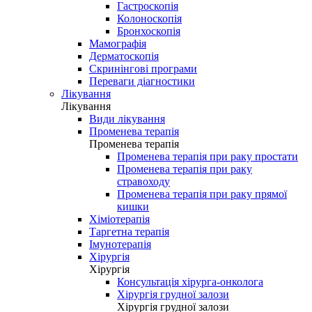
Гастроскопія
Колоноскопія
Бронхоскопія
Мамографія
Дерматоскопія
Скринінгові програми
Переваги діагностики
Лікування
Лікування
Види лікування
Променева терапія
Променева терапія
Променева терапія при раку простати
Променева терапія при раку
стравоходу
Променева терапія при раку прямої
кишки
Хіміотерапія
Таргетна терапія
Імунотерапія
Хірургія
Хірургія
Консультація хірурга-онколога
Хірургія грудної залози
Хірургія грудної залози