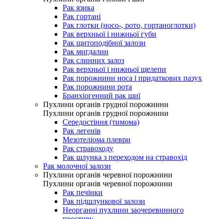
Рак язика
Рак гортані
Рак глотки (носо-, рото, гортаноглотки)
Рак верхньої і нижньої губи
Рак щитоподібної залози
Рак мигдалин
Рак слинних залоз
Рак верхньої і нижньої щелепи
Рак порожнини носа і придаткових пазух
Рак порожнини рота
Бранхіогенний рак шиї
Пухлини органів грудної порожнини
Пухлини органів грудної порожнини
Середостіння (тимома)
Рак легенів
Мезотеліома плеври
Рак стравоходу
Рак шлунка з переходом на стравохід
Рак молочної залози
Пухлини органів черевної порожнини
Пухлини органів черевної порожнини
Рак печінки
Рак підшлункової залози
Неорганні пухлини заочеревинного
простору