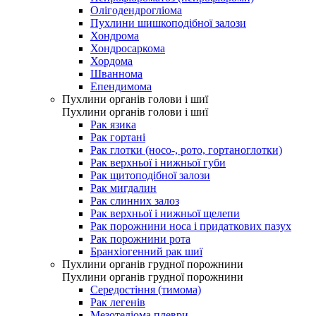
Олігодендрогліома
Пухлини шишкоподібної залози
Хондрома
Хондросаркома
Хордома
Шваннома
Епендимома
Пухлини органів голови і шиї
Пухлини органів голови і шиї
Рак язика
Рак гортані
Рак глотки (носо-, рото, гортаноглотки)
Рак верхньої і нижньої губи
Рак щитоподібної залози
Рак мигдалин
Рак слинних залоз
Рак верхньої і нижньої щелепи
Рак порожнини носа і придаткових пазух
Рак порожнини рота
Бранхіогенний рак шиї
Пухлини органів грудної порожнини
Пухлини органів грудної порожнини
Середостіння (тимома)
Рак легенів
Мезотеліома плеври