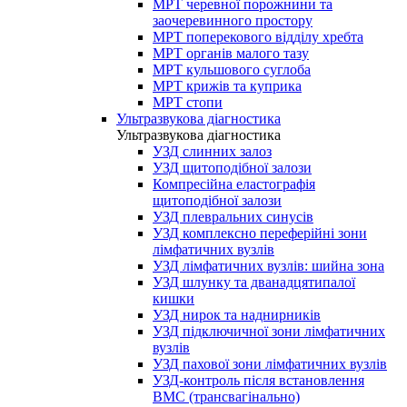
МРТ черевної порожнини та
заочеревинного простору
МРТ поперекового відділу хребта
МРТ органів малого тазу
МРТ кульшового суглоба
МРТ крижів та куприка
МРТ стопи
Ультразвукова діагностика
Ультразвукова діагностика
УЗД слинних залоз
УЗД щитоподібної залози
Компресійна еластографія
щитоподібної залози
УЗД плевральних синусів
УЗД комплексно переферійні зони
лімфатичних вузлів
УЗД лімфатичних вузлів: шийна зона
УЗД шлунку та дванадцятипалої
кишки
УЗД нирок та наднирників
УЗД підключичної зони лімфатичних
вузлів
УЗД пахової зони лімфатичних вузлів
УЗД-контроль після встановлення
ВМС (трансвагінально)