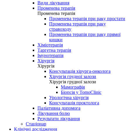
Види лікування
Променева терапія
Променева терапія
Променева терапія при раку простати
Променева терапія при раку
стравоходу
Променева терапія при раку прямої
кишки
Хіміотерапія
Таргетна терапія
Імунотерапія
Хірургія
Хірургія
Консультація хірурга-онколога
Хірургія грудної залози
Хірургія грудної залози
Мамографія
Біопсія у TomoClinic
Урологічна хірургія
Консультація проктолога
Паліативна допомога
Лікування болю
Результати лікування
Стаціонар
Клінічні дослідження