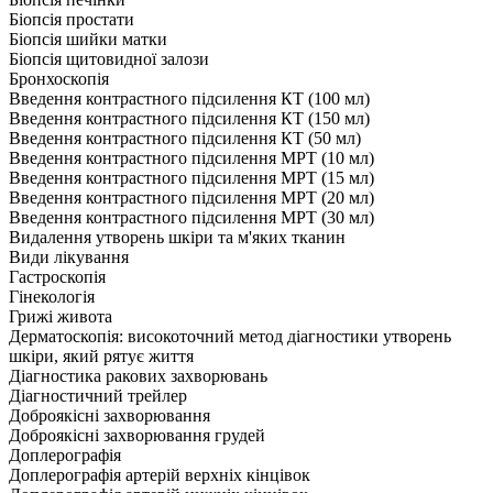
Біопсія простати
Біопсія шийки матки
Біопсія щитовидної залози
Бронхоскопія
Введення контрастного підсилення КТ (100 мл)
Введення контрастного підсилення КТ (150 мл)
Введення контрастного підсилення КТ (50 мл)
Введення контрастного підсилення МРТ (10 мл)
Введення контрастного підсилення МРТ (15 мл)
Введення контрастного підсилення МРТ (20 мл)
Введення контрастного підсилення МРТ (30 мл)
Видалення утворень шкіри та м'яких тканин
Види лікування
Гастроскопія
Гінекологія
Грижі живота
Дерматоскопія: високоточний метод діагностики утворень
шкіри, який рятує життя
Діагностика ракових захворювань
Діагностичний трейлер
Доброякісні захворювання
Доброякісні захворювання грудей
Доплерографія
Доплерографія артерій верхніх кінцівок