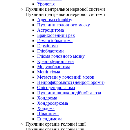
Урологія
Пухлини центральної нервової системи
Пухлини центральної нервової системи
Аденома гіпофізу
Пухлини головного мозку
Астроцитома
Бранхіогенний рак
Гемангіобластома
Гермінома
Гліобластоми
Гліома головного мозку
Краніофарингіома
Медулобластома
Менінгіома
Метастази у головний мозок
Нейрофіброматоз (нейрофіброми)
Олігодендрогліома
Пухлини шишкоподібної залози
Хондрома
Хондросаркома
Хордома
Шваннома
Епендимома
Пухлини органів голови і шиї
Пухлини органів голови і шиї