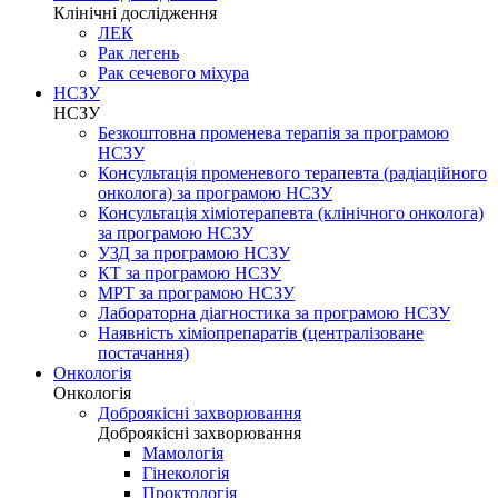
Клінічні дослідження
ЛЕК
Рак легень
Рак сечевого міхура
НСЗУ
НСЗУ
Безкоштовна променева терапія за програмою
НСЗУ
Консультація променевого терапевта (радіаційного
онколога) за програмою НСЗУ
Консультація хіміотерапевта (клінічного онколога)
за програмою НСЗУ
УЗД за програмою НСЗУ
КТ за програмою НСЗУ
МРТ за програмою НСЗУ
Лабораторна діагностика за програмою НСЗУ
Наявність хіміопрепаратів (централізоване
постачання)
Онкологія
Онкологія
Доброякісні захворювання
Доброякісні захворювання
Мамологія
Гінекологія
Проктологія