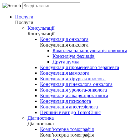
Послуги
Послуги
Консультації
Консультації
Консультація онколога
Консультація онколога
Комплексна консультація онколога
Консиліум фахівців
Друга думка
Консультація променевого терапевта
Консультація мамолога
Консультація хірурга-онколога
Консультація гінеколога-онколога
Консультація уролога-онколога
Консультація лікаря-проктолога
Консультація психолога
Консультація анестезіолога
Перший візит до TomoClinic
Діагностика
Діагностика
Комп’ютерна томографія
Комп’ютерна томографія