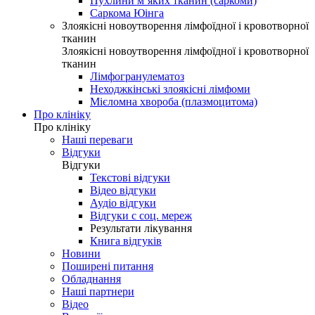
Пухлини м’яких тканин (саркоми)
Саркома Юінга
Злоякісні новоутворення лімфоїдної і кровотворної
тканин
Злоякісні новоутворення лімфоїдної і кровотворної
тканин
Лімфогранулематоз
Неходжкінські злоякісні лімфоми
Мієломна хвороба (плазмоцитома)
Про клініку
Про клініку
Наші переваги
Відгуки
Відгуки
Текстові відгуки
Відео відгуки
Аудіо відгуки
Відгуки с соц. мереж
Результати лікування
Книга відгуків
Новини
Поширені питання
Обладнання
Наші партнери
Відео