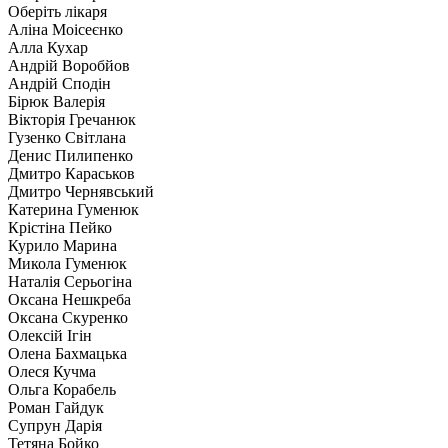
Оберіть лікаря
Аліна Моісеєнко
Алла Кухар
Андрій Воробйов
Андрій Сподін
Бірюк Валерія
Вікторія Гречанюк
Гузенко Світлана
Денис Пилипенко
Дмитро Караськов
Дмитро Чернявський
Катерина Гуменюк
Крістіна Пейко
Курило Марина
Микола Гуменюк
Наталія Серьогіна
Оксана Нешкреба
Оксана Скуренко
Олексій Ігін
Олена Бахмацька
Олеся Кучма
Ольга Корабель
Роман Гайдук
Супрун Дарія
Тетяна Бойко