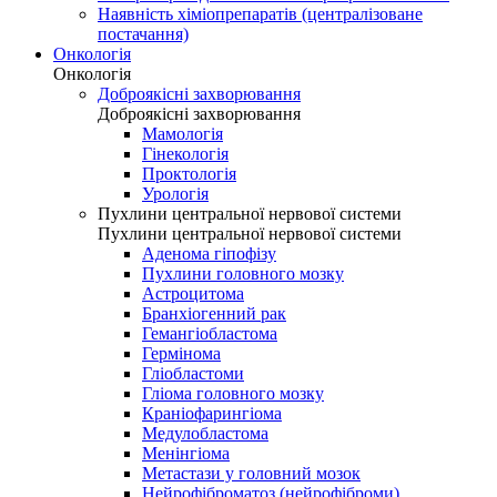
Наявність хіміопрепаратів (централізоване
постачання)
Онкологія
Онкологія
Доброякісні захворювання
Доброякісні захворювання
Мамологія
Гінекологія
Проктологія
Урологія
Пухлини центральної нервової системи
Пухлини центральної нервової системи
Аденома гіпофізу
Пухлини головного мозку
Астроцитома
Бранхіогенний рак
Гемангіобластома
Гермінома
Гліобластоми
Гліома головного мозку
Краніофарингіома
Медулобластома
Менінгіома
Метастази у головний мозок
Нейрофіброматоз (нейрофіброми)