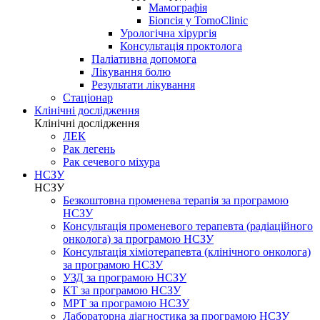
Мамографія
Біопсія у TomoClinic
Урологічна хірургія
Консультація проктолога
Паліативна допомога
Лікування болю
Результати лікування
Стаціонар
Клінічні дослідження
Клінічні дослідження
ЛЕК
Рак легень
Рак сечевого міхура
НСЗУ
НСЗУ
Безкоштовна променева терапія за програмою
НСЗУ
Консультація променевого терапевта (радіаційного
онколога) за програмою НСЗУ
Консультація хіміотерапевта (клінічного онколога)
за програмою НСЗУ
УЗД за програмою НСЗУ
КТ за програмою НСЗУ
МРТ за програмою НСЗУ
Лабораторна діагностика за програмою НСЗУ