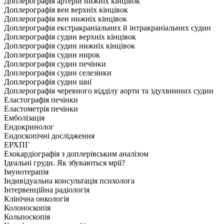
Доплерографія артерій нижніх кінцівок
Доплерографія вен верхніх кінцівок
Доплерографія вен нижніх кінцівок
Доплерографія екстракраніальних й інтракраніальних судин
Доплерографія судин верхніх кінцівок
Доплерографія судин нижніх кінцівок
Доплерографія судин нирок
Доплерографія судин печінки
Доплерографія судин селезінки
Доплерографія судин шиї
Доплерографія черевного відділу аорти та здухвинних судин
Еластографія печінки
Еластометрія печінки
Емболізація
Ендокринолог
Ендоскопічні дослідження
ЕРХПГ
Ехокардіографія з доплерівським аналізом
Ідеальні груди. Як збуваються мрії?
Імунотерапія
Індивідуальна консультація психолога
Інтервенційна радіологія
Клінічна онкологія
Колоноскопія
Кольпоскопія