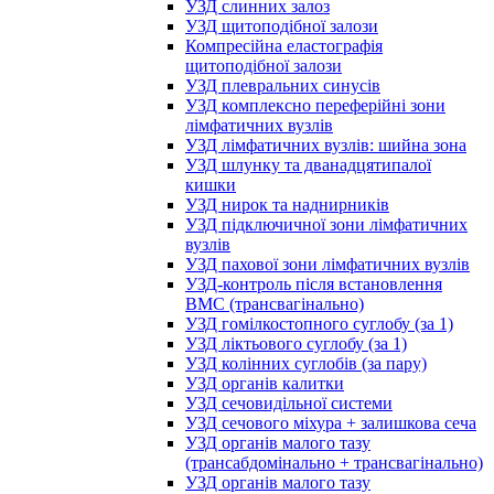
УЗД слинних залоз
УЗД щитоподібної залози
Компресійна еластографія
щитоподібної залози
УЗД плевральних синусів
УЗД комплексно переферійні зони
лімфатичних вузлів
УЗД лімфатичних вузлів: шийна зона
УЗД шлунку та дванадцятипалої
кишки
УЗД нирок та наднирників
УЗД підключичної зони лімфатичних
вузлів
УЗД пахової зони лімфатичних вузлів
УЗД-контроль після встановлення
ВМС (трансвагінально)
УЗД гомілкостопного суглобу (за 1)
УЗД ліктьового суглобу (за 1)
УЗД колінних суглобів (за пару)
УЗД органів калитки
УЗД сечовидільної системи
УЗД сечового міхура + залишкова сеча
УЗД органів малого тазу
(трансабдомінально + трансвагінально)
УЗД органів малого тазу