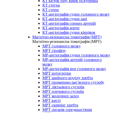
КТ кісток тазу, криж та куприка
КТ стегна
КТ стопи
КТ-ангіографія судин головного мозку
КТ-ангіографія судин шиї
КТ-ангіографія сонних артерій
КТ-ангіографія аорти
КТ-ангіографія судин кінцівок
Магнітно-резонансна томографія (МРТ)
Магнітно-резонансна томографія (МРТ)
МРТ головного мозку
МРТ гіпофізу
МР-ангіографія судин головного мозку
МР-ангіографія артерій головного
мозку
МР-ангіографія вен головного мозку
МРТ ротоглотки
МРТ шийного відділу хребта
МРТ променево-зап’ясного суглобу
МРТ ліктьового суглоба
МРТ плечового суглоба
МРТ молочних залоз
МРТ кисті
МРТ скрінінг хребта
МРТ органів середньостіння