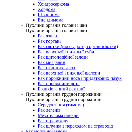
Хондросаркома
Хордома
Шваннома
Епендимома
Пухлини органів голови і шиї
Пухлини органів голови і шиї
Рак язика
Рак гортані
Рак глотки (носо-, рото, гортаноглотки)
Рак верхньої і нижньої губи
Рак щитоподібної залози
Рак мигдалин
Рак слинних залоз
Рак верхньої і нижньої щелепи
Рак порожнини носа і придаткових пазух
Рак порожнини рота
Бранхіогенний рак шиї
Пухлини органів грудної порожнини
Пухлини органів грудної порожнини
Середостіння (тимома)
Рак легенів
Мезотеліома плеври
Рак стравоходу
Рак шлунка з переходом на стравохід
Рак молочної залози