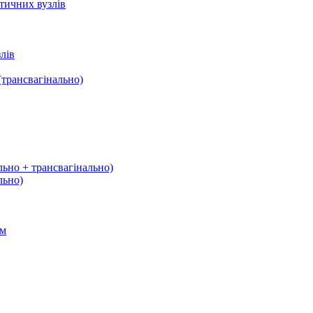
тичних вузлів
лів
трансвагінально)
льно + трансвагінально)
льно)
ом