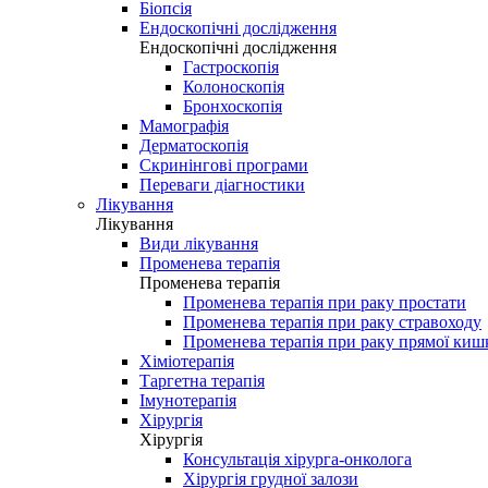
Біопсія
Ендоскопічні дослідження
Ендоскопічні дослідження
Гастроскопія
Колоноскопія
Бронхоскопія
Мамографія
Дерматоскопія
Скринінгові програми
Переваги діагностики
Лікування
Лікування
Види лікування
Променева терапія
Променева терапія
Променева терапія при раку простати
Променева терапія при раку стравоходу
Променева терапія при раку прямої киш
Хіміотерапія
Таргетна терапія
Імунотерапія
Хірургія
Хірургія
Консультація хірурга-онколога
Хірургія грудної залози