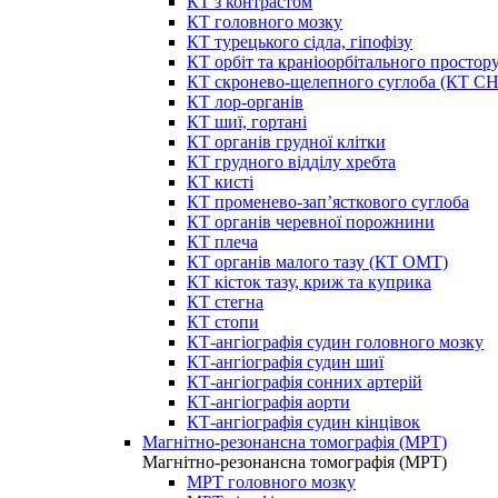
КТ з контрастом
КТ головного мозку
КТ турецького сідла, гіпофізу
КТ орбіт та краніоорбітального простор
КТ скронево-щелепного суглоба (КТ 
КТ лор-органів
КТ шиї, гортані
КТ органів грудної клітки
КТ грудного відділу хребта
КТ кисті
КТ променево-зап’ясткового суглоба
КТ органів черевної порожнини
КТ плеча
КТ органів малого тазу (КТ ОМТ)
КТ кісток тазу, криж та куприка
КТ стегна
КТ стопи
КТ-ангіографія судин головного мозку
КТ-ангіографія судин шиї
КТ-ангіографія сонних артерій
КТ-ангіографія аорти
КТ-ангіографія судин кінцівок
Магнітно-резонансна томографія (МРТ)
Магнітно-резонансна томографія (МРТ)
МРТ головного мозку