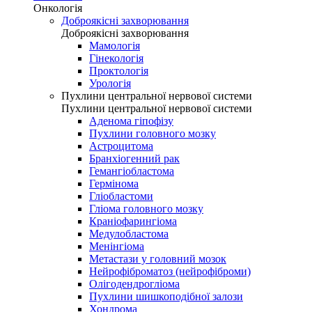
Онкологія
Доброякісні захворювання
Доброякісні захворювання
Мамологія
Гінекологія
Проктологія
Урологія
Пухлини центральної нервової системи
Пухлини центральної нервової системи
Аденома гіпофізу
Пухлини головного мозку
Астроцитома
Бранхіогенний рак
Гемангіобластома
Гермінома
Гліобластоми
Гліома головного мозку
Краніофарингіома
Медулобластома
Менінгіома
Метастази у головний мозок
Нейрофіброматоз (нейрофіброми)
Олігодендрогліома
Пухлини шишкоподібної залози
Хондрома