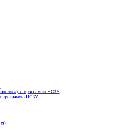
У
 онколога) за програмою НСЗУ
 за програмою НСЗУ
ня)