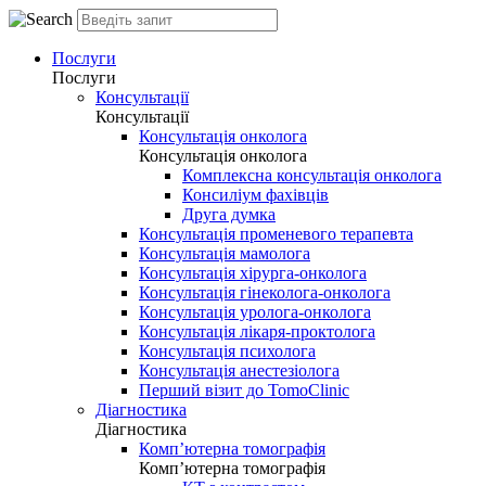
Послуги
Послуги
Консультації
Консультації
Консультація онколога
Консультація онколога
Комплексна консультація онколога
Консиліум фахівців
Друга думка
Консультація променевого терапевта
Консультація мамолога
Консультація хірурга-онколога
Консультація гінеколога-онколога
Консультація уролога-онколога
Консультація лікаря-проктолога
Консультація психолога
Консультація анестезіолога
Перший візит до TomoClinic
Діагностика
Діагностика
Комп’ютерна томографія
Комп’ютерна томографія