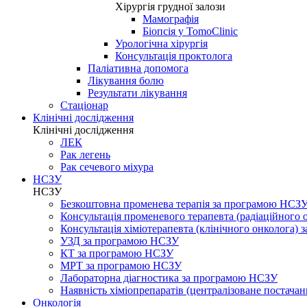
Хірургія грудної залози
Мамографія
Біопсія у TomoClinic
Урологічна хірургія
Консультація проктолога
Паліативна допомога
Лікування болю
Результати лікування
Стаціонар
Клінічні дослідження
Клінічні дослідження
ЛЕК
Рак легень
Рак сечевого міхура
НСЗУ
НСЗУ
Безкоштовна променева терапія за програмою НСЗ
Консультація променевого терапевта (радіаційного
Консультація хіміотерапевта (клінічного онколога)
УЗД за програмою НСЗУ
КТ за програмою НСЗУ
МРТ за програмою НСЗУ
Лабораторна діагностика за програмою НСЗУ
Наявність хіміопрепаратів (централізоване постачан
Онкологія