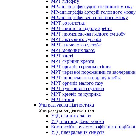
МРТ гіпофізу
МР-ангіографія судин головного мозку
МР-ангіографія артерій головного мозку
МР-ангіографія вен головного мозку
МРТ ротоглотки
МРТ шийного відділу хребта
МРТ променево-зап’ясного суглобу
МРТ ліктьового суглоба
МРТ плечового суглоба
МРТ молочних залоз
МРТ кисті
МРТ скрінінг хребта
МРТ органів середньостіння
МРТ черевної порожнини та заочеревин
МРТ поперекового відділу хребта
МРТ органів малого тазу
МРТ кульшового суглоба
МРТ крижів та куприка
МРТ стопи
Ультразвукова діагностика
Ультразвукова діагностика
УЗД слинних залоз
УЗД щитоподібної залози
Компресійна еластографія щитоподібної
УЗД плевральних синусів