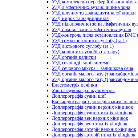
УЗД комплексно переферійні зони лімфа
УЗД лімфатичних вузлів: шийна зона
УЗД шлунку та дванадцятипалої кишки
УЗД нирок та наднирників
УЗД підключичної зони лімфатичних вуз
УЗД пахової зони лімфатичних вузлів
УЗД-контроль після встановлення ВМС (
УЗД гомілкостопного суглобу (за 1)
УЗД ліктьового суглобу (за 1)
УЗД колінних суглобів (за пару)
УЗД органів калитки
УЗД сечовидільної системи
УЗД сечового міхура + залишкова сеча
УЗД органів малого тазу (трансабдоміна
УЗД органів малого тазу (трансабдоміна
Еластометрія печінки
Ультразвукова фолікулометрія
Доплерографія судин шиї
Ехокардіографія з доплерівським аналіз
Доплерографія судин верхніх кінцівок
Доплерографія судин нижніх кінцівок
Доплерографія вен верхніх кінцівок
Доплерографія вен нижніх кінцівок
Доплерографія артерій верхніх кінцівок
Доплерографія артерій нижніх кінцівок