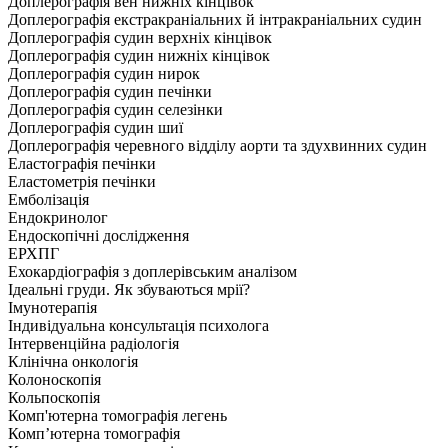
Доплерографія вен нижніх кінцівок
Доплерографія екстракраніальних й інтракраніальних судин
Доплерографія судин верхніх кінцівок
Доплерографія судин нижніх кінцівок
Доплерографія судин нирок
Доплерографія судин печінки
Доплерографія судин селезінки
Доплерографія судин шиї
Доплерографія черевного відділу аорти та здухвинних судин
Еластографія печінки
Еластометрія печінки
Емболізація
Ендокринолог
Ендоскопічні дослідження
ЕРХПГ
Ехокардіографія з доплерівським аналізом
Ідеальні груди. Як збуваються мрії?
Імунотерапія
Індивідуальна консультація психолога
Інтервенційна радіологія
Клінічна онкологія
Колоноскопія
Кольпоскопія
Комп'ютерна томографія легень
Комп’ютерна томографія