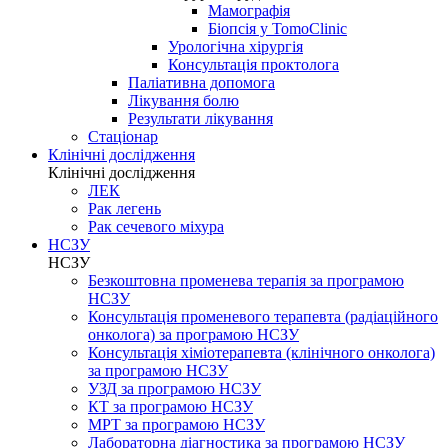
Мамографія
Біопсія у TomoClinic
Урологічна хірургія
Консультація проктолога
Паліативна допомога
Лікування болю
Результати лікування
Стаціонар
Клінічні дослідження
Клінічні дослідження
ЛЕК
Рак легень
Рак сечевого міхура
НСЗУ
НСЗУ
Безкоштовна променева терапія за програмою
НСЗУ
Консультація променевого терапевта (радіаційного
онколога) за програмою НСЗУ
Консультація хіміотерапевта (клінічного онколога)
за програмою НСЗУ
УЗД за програмою НСЗУ
КТ за програмою НСЗУ
МРТ за програмою НСЗУ
Лабораторна діагностика за програмою НСЗУ