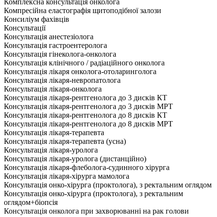
Комплексна консультація онколога
Компресійна еластографія щитоподібної залози
Консиліум фахівців
Консультації
Консультація анестезіолога
Консультація гастроентеролога
Консультація гінеколога-онколога
Консультація клінічного / радіаційного онколога
Консультація лікаря онколога-отоларинголога
Консультація лікаря-невропатолога
Консультація лікаря-онколога
Консультація лікаря-рентгенолога до 3 дисків КТ
Консультація лікаря-рентгенолога до 3 дисків МРТ
Консультація лікаря-рентгенолога до 8 дисків КТ
Консультація лікаря-рентгенолога до 8 дисків МРТ
Консультація лікаря-терапевта
Консультація лікаря-терапевта (усна)
Консультація лікаря-уролога
Консультація лікаря-уролога (дистанційно)
Консультація лікаря-флеболога-судинного хірурга
Консультація лікаря-хірурга мамолога
Консультація онко-хірурга (проктолога), з ректальним оглядом
Консультація онко-хірурга (проктолога), з ректальним
оглядом+біопсія
Консультація онколога при захворюванні на рак голови