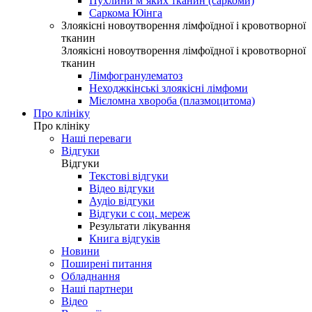
Пухлини м’яких тканин (саркоми)
Саркома Юінга
Злоякісні новоутворення лімфоїдної і кровотворної
тканин
Злоякісні новоутворення лімфоїдної і кровотворної
тканин
Лімфогранулематоз
Неходжкінські злоякісні лімфоми
Мієломна хвороба (плазмоцитома)
Про клініку
Про клініку
Наші переваги
Відгуки
Відгуки
Текстові відгуки
Відео відгуки
Аудіо відгуки
Відгуки с соц. мереж
Результати лікування
Книга відгуків
Новини
Поширені питання
Обладнання
Наші партнери
Відео