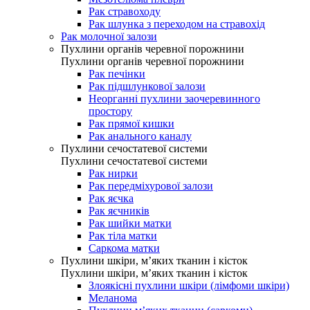
Рак стравоходу
Рак шлунка з переходом на стравохід
Рак молочної залози
Пухлини органів черевної порожнини
Пухлини органів черевної порожнини
Рак печінки
Рак підшлункової залози
Неорганні пухлини заочеревинного
простору
Рак прямої кишки
Рак анального каналу
Пухлини сечостатевої системи
Пухлини сечостатевої системи
Рак нирки
Рак передміхурової залози
Рак яєчка
Рак яєчників
Рак шийки матки
Рак тіла матки
Саркома матки
Пухлини шкіри, м’яких тканин і кісток
Пухлини шкіри, м’яких тканин і кісток
Злоякісні пухлини шкіри (лімфоми шкіри)
Меланома