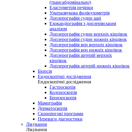
(трансабдомінально)
Еластометрія печінки
Ультразвукова фолікулометрія
Доплерографія судин шиї
Ехокардіографія з доплерівським
аналізом
Доплерографія судин верхніх кінцівок
Доплерографія судин нижніх кінцівок
Доплерографія вен верхніх кінцівок
Доплерографія вен нижніх кінцівок
Доплерографія артерій верхніх
кінцівок
Доплерографія артерій нижніх кінцівок
Біопсія
Ендоскопічні дослідження
Ендоскопічні дослідження
Гастроскопія
Колоноскопія
Бронхоскопія
Мамографія
Дерматоскопія
Скринінгові програми
Переваги діагностики
Лікування
Лікування