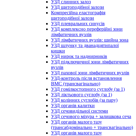
УЗД слинних залоз
УЗД щитоподібної залози
Компресійна еластографія
щитоподібної залози
УЗД плевральних синусів
УЗД комплексно переферійні зони
лімфатичних вузлів
УЗД лімфатичних вузлів: шийна зона
УЗД шлунку та дванадцятипалої
кишки
УЗД нирок та наднирників
УЗД підключичної зони лімфатичних
вузлів
УЗД пахової зони лімфатичних вузлів
УЗД-контроль після встановлення
ВМС (трансвагінально)
УЗД гомілкостопного суглобу (за 1)
УЗД ліктьового суглобу (за 1)
УЗД колінних суглобів (за пару)
УЗД органів калитки
УЗД сечовидільної системи
УЗД сечового міхура + залишкова сеча
УЗД органів малого тазу
(трансабдомінально + трансвагінально)
УЗД органів малого тазу