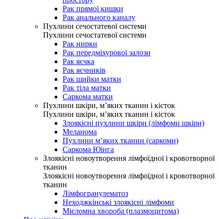
Рак прямої кишки
Рак анального каналу
Пухлини сечостатевої системи
Пухлини сечостатевої системи
Рак нирки
Рак передміхурової залози
Рак яєчка
Рак яєчників
Рак шийки матки
Рак тіла матки
Саркома матки
Пухлини шкіри, м’яких тканин і кісток
Пухлини шкіри, м’яких тканин і кісток
Злоякісні пухлини шкіри (лімфоми шкіри)
Меланома
Пухлини м’яких тканин (саркоми)
Саркома Юінга
Злоякісні новоутворення лімфоїдної і кровотворної
тканин
Злоякісні новоутворення лімфоїдної і кровотворної
тканин
Лімфогранулематоз
Неходжкінські злоякісні лімфоми
Мієломна хвороба (плазмоцитома)