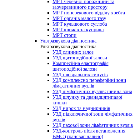
МРТ черевної порожнини та
заочеревинного простору
МРТ поперекового відділу хребта
МРТ органів малого тазу
МРТ кульшового суглоба
МРТ крижів та куприка
МРТ стопи
Ультразвукова діагностика
Ультразвукова діагностика
УЗД слинних залоз
УЗД щитоподібної залози
Компресійна еластографія
щитоподібної залози
УЗД плевральних синусів
УЗД комплексно переферійні зони
лімфатичних вузлів
УЗД лімфатичних вузлів: шийна зона
УЗД шлунку та дванадцятипалої
кишки
УЗД нирок та наднирників
УЗД підключичної зони лімфатичних
вузлів
УЗД пахової зони лімфатичних вузлів
УЗД-контроль після встановлення
ВМС (трансвагінально)