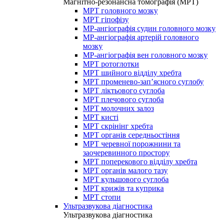
Магнітно-резонансна томографія (МРТ)
МРТ головного мозку
МРТ гіпофізу
МР-ангіографія судин головного мозку
МР-ангіографія артерій головного
мозку
МР-ангіографія вен головного мозку
МРТ ротоглотки
МРТ шийного відділу хребта
МРТ променево-зап’ясного суглобу
МРТ ліктьового суглоба
МРТ плечового суглоба
МРТ молочних залоз
МРТ кисті
МРТ скрінінг хребта
МРТ органів середньостіння
МРТ черевної порожнини та
заочеревинного простору
МРТ поперекового відділу хребта
МРТ органів малого тазу
МРТ кульшового суглоба
МРТ крижів та куприка
МРТ стопи
Ультразвукова діагностика
Ультразвукова діагностика