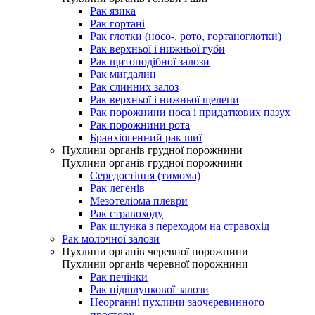
Рак язика
Рак гортані
Рак глотки (носо-, рото, гортаноглотки)
Рак верхньої і нижньої губи
Рак щитоподібної залози
Рак мигдалин
Рак слинних залоз
Рак верхньої і нижньої щелепи
Рак порожнини носа і придаткових пазух
Рак порожнини рота
Бранхіогенний рак шиї
Пухлини органів грудної порожнини
Пухлини органів грудної порожнини
Середостіння (тимома)
Рак легенів
Мезотеліома плеври
Рак стравоходу
Рак шлунка з переходом на стравохід
Рак молочної залози
Пухлини органів черевної порожнини
Пухлини органів черевної порожнини
Рак печінки
Рак підшлункової залози
Неорганні пухлини заочеревинного
простору