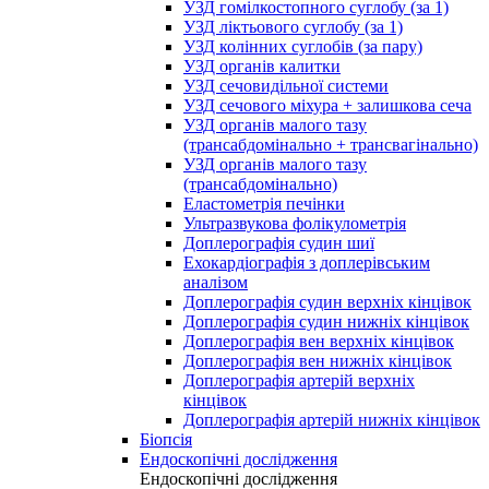
УЗД гомілкостопного суглобу (за 1)
УЗД ліктьового суглобу (за 1)
УЗД колінних суглобів (за пару)
УЗД органів калитки
УЗД сечовидільної системи
УЗД сечового міхура + залишкова сеча
УЗД органів малого тазу
(трансабдомінально + трансвагінально)
УЗД органів малого тазу
(трансабдомінально)
Еластометрія печінки
Ультразвукова фолікулометрія
Доплерографія судин шиї
Ехокардіографія з доплерівським
аналізом
Доплерографія судин верхніх кінцівок
Доплерографія судин нижніх кінцівок
Доплерографія вен верхніх кінцівок
Доплерографія вен нижніх кінцівок
Доплерографія артерій верхніх
кінцівок
Доплерографія артерій нижніх кінцівок
Біопсія
Ендоскопічні дослідження
Ендоскопічні дослідження