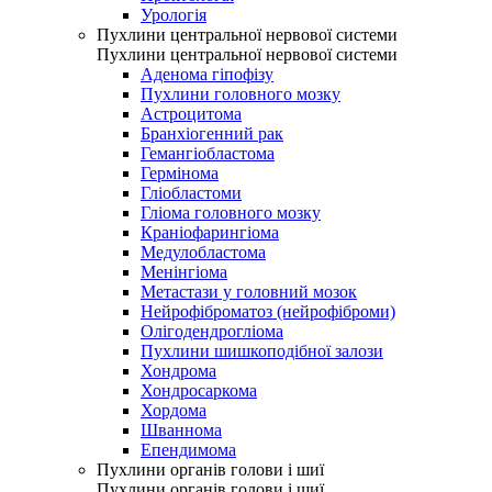
Урологія
Пухлини центральної нервової системи
Пухлини центральної нервової системи
Аденома гіпофізу
Пухлини головного мозку
Астроцитома
Бранхіогенний рак
Гемангіобластома
Гермінома
Гліобластоми
Гліома головного мозку
Краніофарингіома
Медулобластома
Менінгіома
Метастази у головний мозок
Нейрофіброматоз (нейрофіброми)
Олігодендрогліома
Пухлини шишкоподібної залози
Хондрома
Хондросаркома
Хордома
Шваннома
Епендимома
Пухлини органів голови і шиї
Пухлини органів голови і шиї