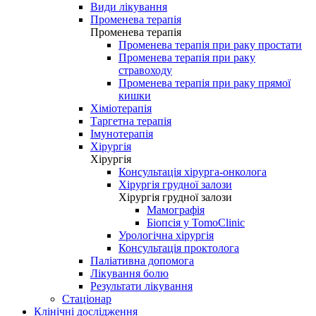
Види лікування
Променева терапія
Променева терапія
Променева терапія при раку простати
Променева терапія при раку
стравоходу
Променева терапія при раку прямої
кишки
Хіміотерапія
Таргетна терапія
Імунотерапія
Хірургія
Хірургія
Консультація хірурга-онколога
Хірургія грудної залози
Хірургія грудної залози
Мамографія
Біопсія у TomoClinic
Урологічна хірургія
Консультація проктолога
Паліативна допомога
Лікування болю
Результати лікування
Стаціонар
Клінічні дослідження