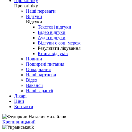
Про клініку
Про клініку
Наші переваги
Відгуки
Відгуки
Текстові відгуки
Відео відгуки
Аудіо відгуки
Відгуки с соц. мереж
Результати лікування
Книга відгуків
Новини
Поширені питання
Обладнання
Наші партнери
Відео
Вакансії
Наші гарантії
Лікарі
Ціни
Контакти
Кропивницький
uk