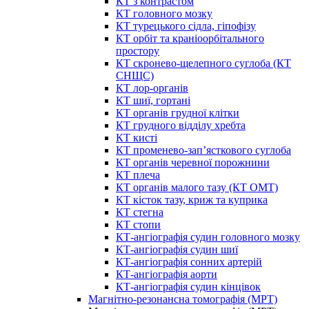
КТ з контрастом
КТ головного мозку
КТ турецького сідла, гіпофізу
КТ орбіт та краніоорбітального
простору
КТ скронево-щелепного суглоба (КТ
СНЩС)
КТ лор-органів
КТ шиї, гортані
КТ органів грудної клітки
КТ грудного відділу хребта
КТ кисті
КТ променево-зап’ясткового суглоба
КТ органів черевної порожнини
КТ плеча
КТ органів малого тазу (КТ ОМТ)
КТ кісток тазу, криж та куприка
КТ стегна
КТ стопи
КТ-ангіографія судин головного мозку
КТ-ангіографія судин шиї
КТ-ангіографія сонних артерій
КТ-ангіографія аорти
КТ-ангіографія судин кінцівок
Магнітно-резонансна томографія (МРТ)