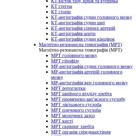
КТ кісток тазу, криж та куприка
КТ стегна
КТ стопи
КТ-ангіографія судин головного мозку
КТ-ангіографія судин шиї
КТ-ангіографія сонних артерій
КТ-ангіографія аорти
КТ-ангіографія судин кінцівок
Магнітно-резонансна томографія (МРТ)
Магнітно-резонансна томографія (МРТ)
МРТ головного мозку
МРТ гіпофізу
МР-ангіографія судин головного мозку
МР-ангіографія артерій головного
мозку
МР-ангіографія вен головного мозку
МРТ ротоглотки
МРТ шийного відділу хребта
МРТ променево-зап’ясного суглобу
МРТ ліктьового суглоба
МРТ плечового суглоба
МРТ молочних залоз
МРТ кисті
МРТ скрінінг хребта
МРТ органів середньостіння