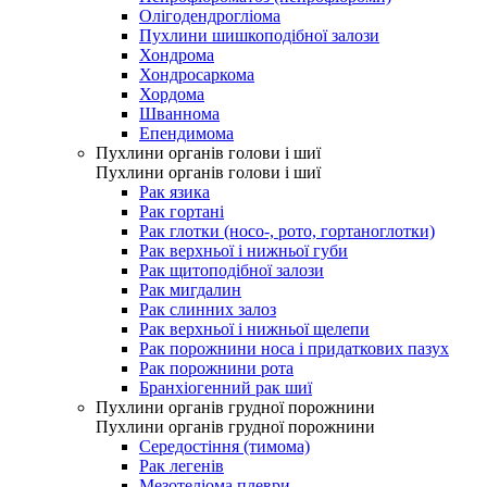
Олігодендрогліома
Пухлини шишкоподібної залози
Хондрома
Хондросаркома
Хордома
Шваннома
Епендимома
Пухлини органів голови і шиї
Пухлини органів голови і шиї
Рак язика
Рак гортані
Рак глотки (носо-, рото, гортаноглотки)
Рак верхньої і нижньої губи
Рак щитоподібної залози
Рак мигдалин
Рак слинних залоз
Рак верхньої і нижньої щелепи
Рак порожнини носа і придаткових пазух
Рак порожнини рота
Бранхіогенний рак шиї
Пухлини органів грудної порожнини
Пухлини органів грудної порожнини
Середостіння (тимома)
Рак легенів
Мезотеліома плеври