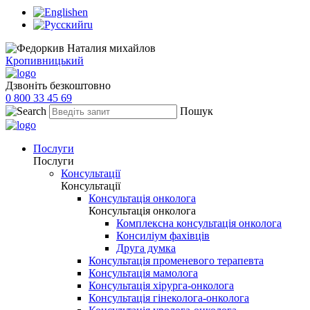
en
ru
Кропивницький
Дзвоніть безкоштовно
0 800 33 45 69
Пошук
Послуги
Послуги
Консультації
Консультації
Консультація онколога
Консультація онколога
Комплексна консультація онколога
Консиліум фахівців
Друга думка
Консультація променевого терапевта
Консультація мамолога
Консультація хірурга-онколога
Консультація гінеколога-онколога