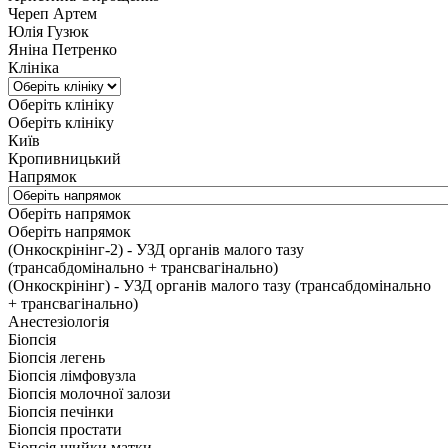
Череп Артем
Юлія Гузюк
Яніна Петренко
Клініка
Оберіть клініку
Оберіть клініку
Київ
Кропивницький
Напрямок
Оберіть напрямок
Оберіть напрямок
(Онкоскрінінг-2) - УЗД органів малого тазу
(трансабдомінально + трансвагінально)
(Онкоскрінінг) - УЗД органів малого тазу (трансабдомінально
+ трансвагінально)
Анестезіологія
Біопсія
Біопсія легень
Біопсія лімфовузла
Біопсія молочної залози
Біопсія печінки
Біопсія простати
Біопсія шийки матки