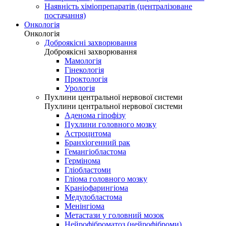
Наявність хіміопрепаратів (централізоване
постачання)
Онкологія
Онкологія
Доброякісні захворювання
Доброякісні захворювання
Мамологія
Гінекологія
Проктологія
Урологія
Пухлини центральної нервової системи
Пухлини центральної нервової системи
Аденома гіпофізу
Пухлини головного мозку
Астроцитома
Бранхіогенний рак
Гемангіобластома
Гермінома
Гліобластоми
Гліома головного мозку
Краніофарингіома
Медулобластома
Менінгіома
Метастази у головний мозок
Нейрофіброматоз (нейрофіброми)