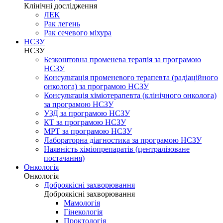
Клінічні дослідження
ЛЕК
Рак легень
Рак сечевого міхура
НСЗУ
НСЗУ
Безкоштовна променева терапія за програмою
НСЗУ
Консультація променевого терапевта (радіаційного
онколога) за програмою НСЗУ
Консультація хіміотерапевта (клінічного онколога)
за програмою НСЗУ
УЗД за програмою НСЗУ
КТ за програмою НСЗУ
МРТ за програмою НСЗУ
Лабораторна діагностика за програмою НСЗУ
Наявність хіміопрепаратів (централізоване
постачання)
Онкологія
Онкологія
Доброякісні захворювання
Доброякісні захворювання
Мамологія
Гінекологія
Проктологія