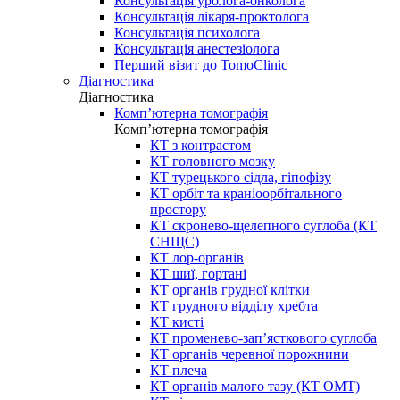
Консультація уролога-онколога
Консультація лікаря-проктолога
Консультація психолога
Консультація анестезіолога
Перший візит до TomoClinic
Діагностика
Діагностика
Комп’ютерна томографія
Комп’ютерна томографія
КТ з контрастом
КТ головного мозку
КТ турецького сідла, гіпофізу
КТ орбіт та краніоорбітального
простору
КТ скронево-щелепного суглоба (КТ
СНЩС)
КТ лор-органів
КТ шиї, гортані
КТ органів грудної клітки
КТ грудного відділу хребта
КТ кисті
КТ променево-зап’ясткового суглоба
КТ органів черевної порожнини
КТ плеча
КТ органів малого тазу (КТ ОМТ)