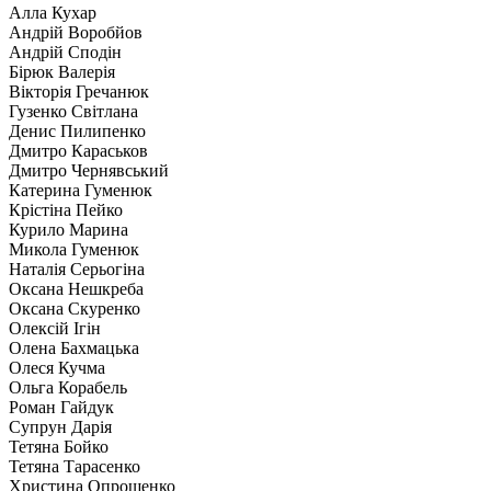
Алла Кухар
Андрій Воробйов
Андрій Сподін
Бірюк Валерія
Вікторія Гречанюк
Гузенко Світлана
Денис Пилипенко
Дмитро Караськов
Дмитро Чернявський
Катерина Гуменюк
Крістіна Пейко
Курило Марина
Микола Гуменюк
Наталія Серьогіна
Оксана Нешкреба
Оксана Скуренко
Олексій Ігін
Олена Бахмацька
Олеся Кучма
Ольга Корабель
Роман Гайдук
Супрун Дарія
Тетяна Бойко
Тетяна Тарасенко
Христина Опрощенко