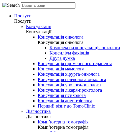
Послуги
Послуги
Консультації
Консультації
Консультація онколога
Консультація онколога
Комплексна консультація онколога
Консиліум фахівців
Друга думка
Консультація променевого терапевта
Консультація мамолога
Консультація хірурга-онколога
Консультація гінеколога-онколога
Консультація уролога-онколога
Консультація лікаря-проктолога
Консультація психолога
Консультація анестезіолога
Перший візит до TomoClinic
Діагностика
Діагностика
Комп’ютерна томографія
Комп’ютерна томографія