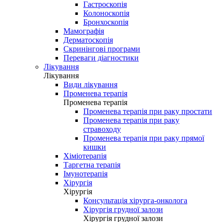
Гастроскопія
Колоноскопія
Бронхоскопія
Мамографія
Дерматоскопія
Скринінгові програми
Переваги діагностики
Лікування
Лікування
Види лікування
Променева терапія
Променева терапія
Променева терапія при раку простати
Променева терапія при раку
стравоходу
Променева терапія при раку прямої
кишки
Хіміотерапія
Таргетна терапія
Імунотерапія
Хірургія
Хірургія
Консультація хірурга-онколога
Хірургія грудної залози
Хірургія грудної залози