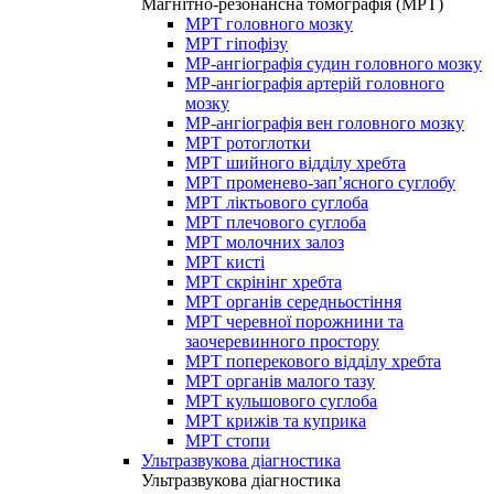
Магнітно-резонансна томографія (МРТ)
МРТ головного мозку
МРТ гіпофізу
МР-ангіографія судин головного мозку
МР-ангіографія артерій головного
мозку
МР-ангіографія вен головного мозку
МРТ ротоглотки
МРТ шийного відділу хребта
МРТ променево-зап’ясного суглобу
МРТ ліктьового суглоба
МРТ плечового суглоба
МРТ молочних залоз
МРТ кисті
МРТ скрінінг хребта
МРТ органів середньостіння
МРТ черевної порожнини та
заочеревинного простору
МРТ поперекового відділу хребта
МРТ органів малого тазу
МРТ кульшового суглоба
МРТ крижів та куприка
МРТ стопи
Ультразвукова діагностика
Ультразвукова діагностика