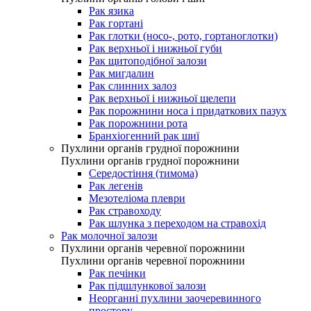
Рак язика
Рак гортані
Рак глотки (носо-, рото, гортаноглотки)
Рак верхньої і нижньої губи
Рак щитоподібної залози
Рак мигдалин
Рак слинних залоз
Рак верхньої і нижньої щелепи
Рак порожнини носа і придаткових пазух
Рак порожнини рота
Бранхіогенний рак шиї
Пухлини органів грудної порожнини
Пухлини органів грудної порожнини
Середостіння (тимома)
Рак легенів
Мезотеліома плеври
Рак стравоходу
Рак шлунка з переходом на стравохід
Рак молочної залози
Пухлини органів черевної порожнини
Пухлини органів черевної порожнини
Рак печінки
Рак підшлункової залози
Неорганні пухлини заочеревинного
простору