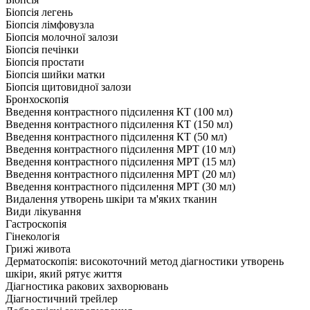
Біопсія легень
Біопсія лімфовузла
Біопсія молочної залози
Біопсія печінки
Біопсія простати
Біопсія шийки матки
Біопсія щитовидної залози
Бронхоскопія
Введення контрастного підсилення КТ (100 мл)
Введення контрастного підсилення КТ (150 мл)
Введення контрастного підсилення КТ (50 мл)
Введення контрастного підсилення МРТ (10 мл)
Введення контрастного підсилення МРТ (15 мл)
Введення контрастного підсилення МРТ (20 мл)
Введення контрастного підсилення МРТ (30 мл)
Видалення утворень шкіри та м'яких тканин
Види лікування
Гастроскопія
Гінекологія
Грижі живота
Дерматоскопія: високоточний метод діагностики утворень
шкіри, який рятує життя
Діагностика ракових захворювань
Діагностичний трейлер