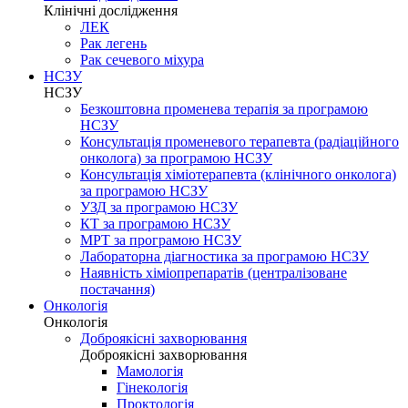
Клінічні дослідження
ЛЕК
Рак легень
Рак сечевого міхура
НСЗУ
НСЗУ
Безкоштовна променева терапія за програмою
НСЗУ
Консультація променевого терапевта (радіаційного
онколога) за програмою НСЗУ
Консультація хіміотерапевта (клінічного онколога)
за програмою НСЗУ
УЗД за програмою НСЗУ
КТ за програмою НСЗУ
МРТ за програмою НСЗУ
Лабораторна діагностика за програмою НСЗУ
Наявність хіміопрепаратів (централізоване
постачання)
Онкологія
Онкологія
Доброякісні захворювання
Доброякісні захворювання
Мамологія
Гінекологія
Проктологія