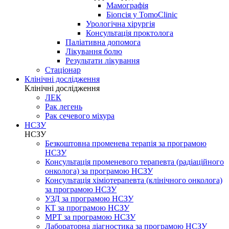
Мамографія
Біопсія у TomoClinic
Урологічна хірургія
Консультація проктолога
Паліативна допомога
Лікування болю
Результати лікування
Стаціонар
Клінічні дослідження
Клінічні дослідження
ЛЕК
Рак легень
Рак сечевого міхура
НСЗУ
НСЗУ
Безкоштовна променева терапія за програмою
НСЗУ
Консультація променевого терапевта (радіаційного
онколога) за програмою НСЗУ
Консультація хіміотерапевта (клінічного онколога)
за програмою НСЗУ
УЗД за програмою НСЗУ
КТ за програмою НСЗУ
МРТ за програмою НСЗУ
Лабораторна діагностика за програмою НСЗУ