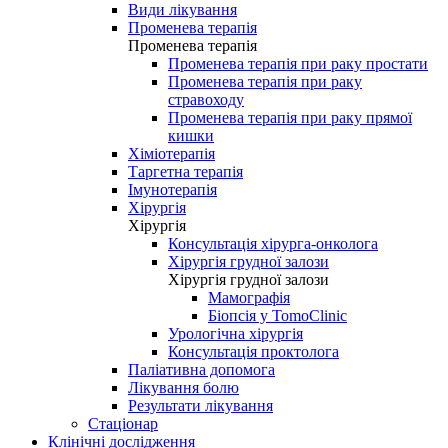
Види лікування
Променева терапія
Променева терапія
Променева терапія при раку простати
Променева терапія при раку
стравоходу
Променева терапія при раку прямої
кишки
Хіміотерапія
Таргетна терапія
Імунотерапія
Хірургія
Хірургія
Консультація хірурга-онколога
Хірургія грудної залози
Хірургія грудної залози
Мамографія
Біопсія у TomoClinic
Урологічна хірургія
Консультація проктолога
Паліативна допомога
Лікування болю
Результати лікування
Стаціонар
Клінічні дослідження