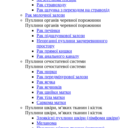
Рак стравоходу
Рак шлунка з переходом на стравохід
Рак молочної залози
Пухлини органів черевної порожнини
Пухлини органів черевної порожнини
Рак печінки
Рак підшлункової залози
Неорганні пухлини заочеревинного
простору
Рак прямої кишки
Рак анального каналу
Пухлини сечостатевої системи
Пухлини сечостатевої системи
Рак нирки
Рак передміхурової залози
Рак яєчка
Рак яєчників
Рак шийки матки
Рак тіла матки
Саркома матки
Пухлини шкіри, м’яких тканин і кісток
Пухлини шкіри, м’яких тканин і кісток
Злоякісні пухлини шкіри (лімфоми шкіри)
Меланома