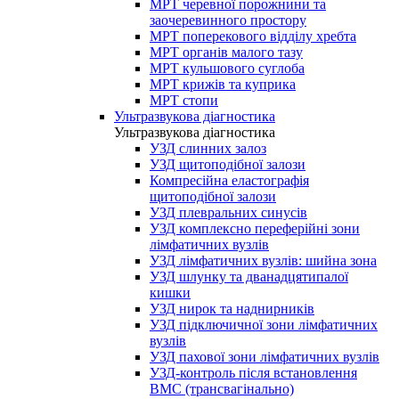
МРТ черевної порожнини та
заочеревинного простору
МРТ поперекового відділу хребта
МРТ органів малого тазу
МРТ кульшового суглоба
МРТ крижів та куприка
МРТ стопи
Ультразвукова діагностика
Ультразвукова діагностика
УЗД слинних залоз
УЗД щитоподібної залози
Компресійна еластографія
щитоподібної залози
УЗД плевральних синусів
УЗД комплексно переферійні зони
лімфатичних вузлів
УЗД лімфатичних вузлів: шийна зона
УЗД шлунку та дванадцятипалої
кишки
УЗД нирок та наднирників
УЗД підключичної зони лімфатичних
вузлів
УЗД пахової зони лімфатичних вузлів
УЗД-контроль після встановлення
ВМС (трансвагінально)