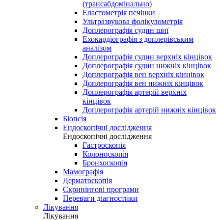
(трансабдомінально)
Еластометрія печінки
Ультразвукова фолікулометрія
Доплерографія судин шиї
Ехокардіографія з доплерівським
аналізом
Доплерографія судин верхніх кінцівок
Доплерографія судин нижніх кінцівок
Доплерографія вен верхніх кінцівок
Доплерографія вен нижніх кінцівок
Доплерографія артерій верхніх
кінцівок
Доплерографія артерій нижніх кінцівок
Біопсія
Ендоскопічні дослідження
Ендоскопічні дослідження
Гастроскопія
Колоноскопія
Бронхоскопія
Мамографія
Дерматоскопія
Скринінгові програми
Переваги діагностики
Лікування
Лікування