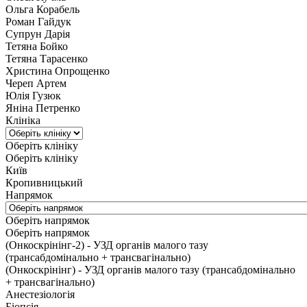
Ольга Корабель
Роман Гайдук
Супрун Дарія
Тетяна Бойко
Тетяна Тарасенко
Христина Опрощенко
Череп Артем
Юлія Гузюк
Яніна Петренко
Клініка
Оберіть клініку
Оберіть клініку
Київ
Кропивницький
Напрямок
Оберіть напрямок
Оберіть напрямок
(Онкоскрінінг-2) - УЗД органів малого тазу
(трансабдомінально + трансвагінально)
(Онкоскрінінг) - УЗД органів малого тазу (трансабдомінально
+ трансвагінально)
Анестезіологія
Біопсія