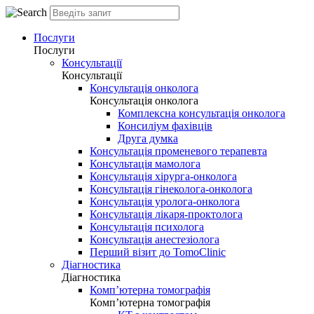
Послуги
Послуги
Консультації
Консультації
Консультація онколога
Консультація онколога
Комплексна консультація онколога
Консиліум фахівців
Друга думка
Консультація променевого терапевта
Консультація мамолога
Консультація хірурга-онколога
Консультація гінеколога-онколога
Консультація уролога-онколога
Консультація лікаря-проктолога
Консультація психолога
Консультація анестезіолога
Перший візит до TomoClinic
Діагностика
Діагностика
Комп’ютерна томографія
Комп’ютерна томографія