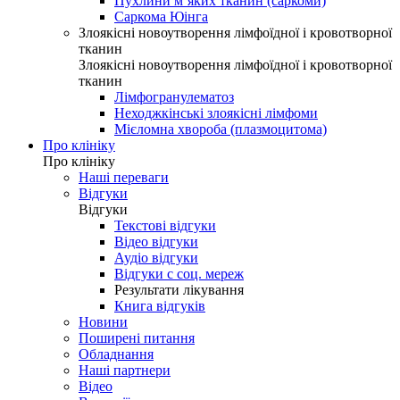
Пухлини м’яких тканин (саркоми)
Саркома Юінга
Злоякісні новоутворення лімфоїдної і кровотворної
тканин
Злоякісні новоутворення лімфоїдної і кровотворної
тканин
Лімфогранулематоз
Неходжкінські злоякісні лімфоми
Мієломна хвороба (плазмоцитома)
Про клініку
Про клініку
Наші переваги
Відгуки
Відгуки
Текстові відгуки
Відео відгуки
Аудіо відгуки
Відгуки с соц. мереж
Результати лікування
Книга відгуків
Новини
Поширені питання
Обладнання
Наші партнери
Відео