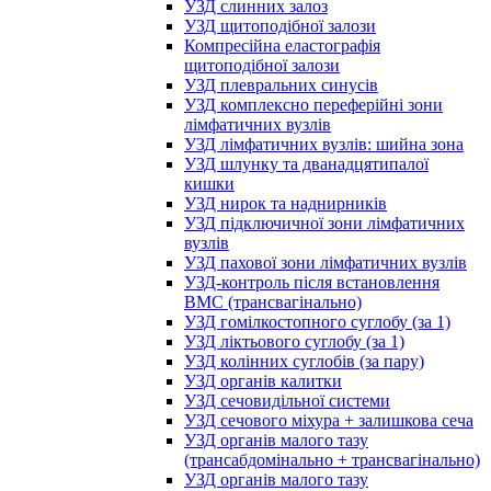
УЗД слинних залоз
УЗД щитоподібної залози
Компресійна еластографія
щитоподібної залози
УЗД плевральних синусів
УЗД комплексно переферійні зони
лімфатичних вузлів
УЗД лімфатичних вузлів: шийна зона
УЗД шлунку та дванадцятипалої
кишки
УЗД нирок та наднирників
УЗД підключичної зони лімфатичних
вузлів
УЗД пахової зони лімфатичних вузлів
УЗД-контроль після встановлення
ВМС (трансвагінально)
УЗД гомілкостопного суглобу (за 1)
УЗД ліктьового суглобу (за 1)
УЗД колінних суглобів (за пару)
УЗД органів калитки
УЗД сечовидільної системи
УЗД сечового міхура + залишкова сеча
УЗД органів малого тазу
(трансабдомінально + трансвагінально)
УЗД органів малого тазу