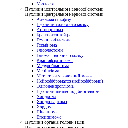
Урологія
Пухлини центральної нервової системи
Пухлини центральної нервової системи
Аденома гіпофізу
Пухлини головного мозку
Астроцитома
Бранхіогенний рак
Гемангіобластома
Гермінома
Гліобластоми
Гліома головного мозку
Краніофарингіома
Медулобластома
Менінгіома
Метастази у головний мозок
Нейрофіброматоз (нейрофіброми)
Олігодендрогліома
Пухлини шишкоподібної залози
Хондрома
Хондросаркома
Хордома
Шваннома
Епендимома
Пухлини органів голови і шиї
Пухлини органів голови і шиї