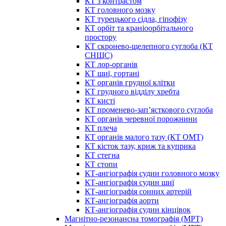
КТ з контрастом
КТ головного мозку
КТ турецького сідла, гіпофізу
КТ орбіт та краніоорбітального
простору
КТ скронево-щелепного суглоба (КТ
СНЩС)
КТ лор-органів
КТ шиї, гортані
КТ органів грудної клітки
КТ грудного відділу хребта
КТ кисті
КТ променево-зап’ясткового суглоба
КТ органів черевної порожнини
КТ плеча
КТ органів малого тазу (КТ ОМТ)
КТ кісток тазу, криж та куприка
КТ стегна
КТ стопи
КТ-ангіографія судин головного мозку
КТ-ангіографія судин шиї
КТ-ангіографія сонних артерій
КТ-ангіографія аорти
КТ-ангіографія судин кінцівок
Магнітно-резонансна томографія (МРТ)