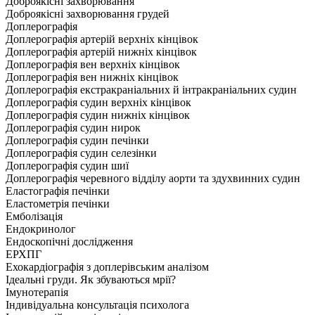
Доброякісні захворювання
Доброякісні захворювання грудей
Доплерографія
Доплерографія артерій верхніх кінцівок
Доплерографія артерій нижніх кінцівок
Доплерографія вен верхніх кінцівок
Доплерографія вен нижніх кінцівок
Доплерографія екстракраніальних й інтракраніальних судин
Доплерографія судин верхніх кінцівок
Доплерографія судин нижніх кінцівок
Доплерографія судин нирок
Доплерографія судин печінки
Доплерографія судин селезінки
Доплерографія судин шиї
Доплерографія черевного відділу аорти та здухвинних судин
Еластографія печінки
Еластометрія печінки
Емболізація
Ендокринолог
Ендоскопічні дослідження
ЕРХПГ
Ехокардіографія з доплерівським аналізом
Ідеальні груди. Як збуваються мрії?
Імунотерапія
Індивідуальна консультація психолога