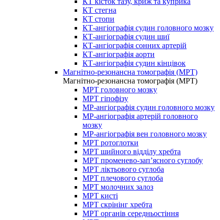
КТ кісток тазу, криж та куприка
КТ стегна
КТ стопи
КТ-ангіографія судин головного мозку
КТ-ангіографія судин шиї
КТ-ангіографія сонних артерій
КТ-ангіографія аорти
КТ-ангіографія судин кінцівок
Магнітно-резонансна томографія (МРТ)
Магнітно-резонансна томографія (МРТ)
МРТ головного мозку
МРТ гіпофізу
МР-ангіографія судин головного мозку
МР-ангіографія артерій головного
мозку
МР-ангіографія вен головного мозку
МРТ ротоглотки
МРТ шийного відділу хребта
МРТ променево-зап’ясного суглобу
МРТ ліктьового суглоба
МРТ плечового суглоба
МРТ молочних залоз
МРТ кисті
МРТ скрінінг хребта
МРТ органів середньостіння