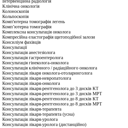
Інтервенційна радіологія
Клінічна онкологія
Колоноскопія
Кольпоскопія
Комп'ютерна томографія легень
Комп’ютерна томографія
Комплексна консультація онколога
Компресійна еластографія щитоподібної залози
Консиліум фахівців
Консультації
Консультація анестезіолога
Консультація гастроентеролога
Консультація гінеколога-онколога
Консультація клінічного / радіаційного онколога
Консультація лікаря онколога-отоларинголога
Консультація лікаря-невропатолога
Консультація лікаря-онколога
Консультація лікаря-рентгенолога до 3 дисків КТ
Консультація лікаря-рентгенолога до 3 дисків МРТ
Консультація лікаря-рентгенолога до 8 дисків КТ
Консультація лікаря-рентгенолога до 8 дисків МРТ
Консультація лікаря-терапевта
Консультація лікаря-терапевта (усна)
Консультація лікаря-уролога
Консультація лікаря-уролога (дистанційно)