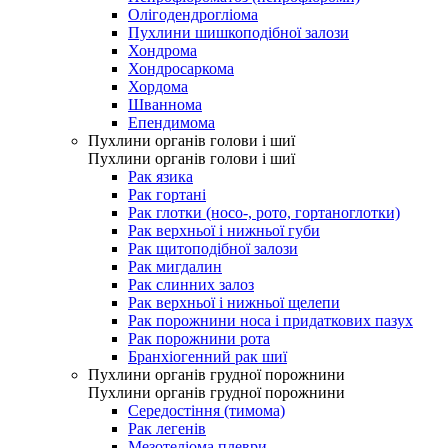
Олігодендрогліома
Пухлини шишкоподібної залози
Хондрома
Хондросаркома
Хордома
Шваннома
Епендимома
Пухлини органів голови і шиї
Пухлини органів голови і шиї
Рак язика
Рак гортані
Рак глотки (носо-, рото, гортаноглотки)
Рак верхньої і нижньої губи
Рак щитоподібної залози
Рак мигдалин
Рак слинних залоз
Рак верхньої і нижньої щелепи
Рак порожнини носа і придаткових пазух
Рак порожнини рота
Бранхіогенний рак шиї
Пухлини органів грудної порожнини
Пухлини органів грудної порожнини
Середостіння (тимома)
Рак легенів
Мезотеліома плеври