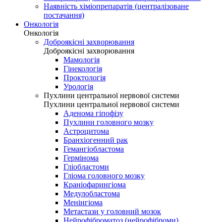
Наявність хіміопрепаратів (централізоване
постачання)
Онкологія
Онкологія
Доброякісні захворювання
Доброякісні захворювання
Мамологія
Гінекологія
Проктологія
Урологія
Пухлини центральної нервової системи
Пухлини центральної нервової системи
Аденома гіпофізу
Пухлини головного мозку
Астроцитома
Бранхіогенний рак
Гемангіобластома
Гермінома
Гліобластоми
Гліома головного мозку
Краніофарингіома
Медулобластома
Менінгіома
Метастази у головний мозок
Нейрофіброматоз (нейрофіброми)