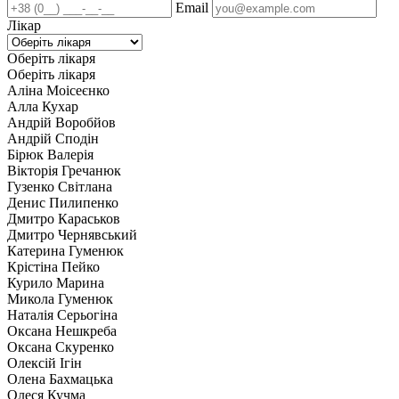
Email
Лікар
Оберіть лікаря
Оберіть лікаря
Аліна Моісеєнко
Алла Кухар
Андрій Воробйов
Андрій Сподін
Бірюк Валерія
Вікторія Гречанюк
Гузенко Світлана
Денис Пилипенко
Дмитро Караськов
Дмитро Чернявський
Катерина Гуменюк
Крістіна Пейко
Курило Марина
Микола Гуменюк
Наталія Серьогіна
Оксана Нешкреба
Оксана Скуренко
Олексій Ігін
Олена Бахмацька
Олеся Кучма