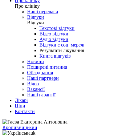
Про клініку
Про клініку
Наші переваги
Відгуки
Відгуки
Текстові відгуки
Відео відгуки
Аудіо відгуки
Відгуки с соц. мереж
Результати лікування
Книга відгуків
Новини
Поширені питання
Обладнання
Наші партнери
Відео
Вакансії
Наші гарантії
Лікарі
Ціни
Контакти
Кропивницький
uk