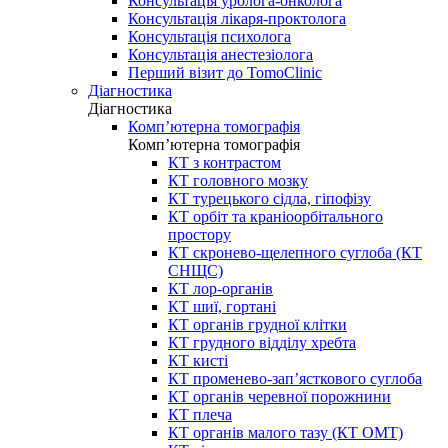
Консультація уролога-онколога
Консультація лікаря-проктолога
Консультація психолога
Консультація анестезіолога
Перший візит до TomoClinic
Діагностика
Діагностика
Комп’ютерна томографія
Комп’ютерна томографія
КТ з контрастом
КТ головного мозку
КТ турецького сідла, гіпофізу
КТ орбіт та краніоорбітального
простору
КТ скронево-щелепного суглоба (КТ
СНЩС)
КТ лор-органів
КТ шиї, гортані
КТ органів грудної клітки
КТ грудного відділу хребта
КТ кисті
КТ променево-зап’ясткового суглоба
КТ органів черевної порожнини
КТ плеча
КТ органів малого тазу (КТ ОМТ)