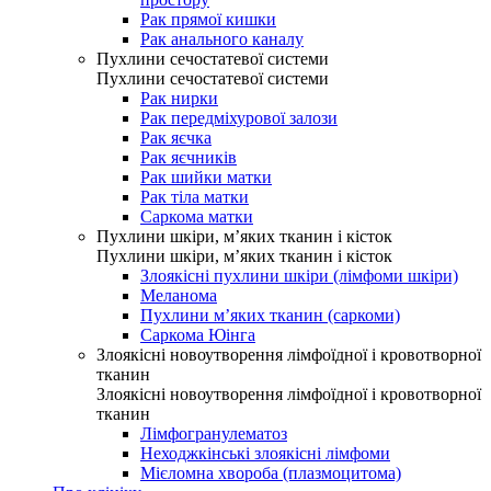
Рак прямої кишки
Рак анального каналу
Пухлини сечостатевої системи
Пухлини сечостатевої системи
Рак нирки
Рак передміхурової залози
Рак яєчка
Рак яєчників
Рак шийки матки
Рак тіла матки
Саркома матки
Пухлини шкіри, м’яких тканин і кісток
Пухлини шкіри, м’яких тканин і кісток
Злоякісні пухлини шкіри (лімфоми шкіри)
Меланома
Пухлини м’яких тканин (саркоми)
Саркома Юінга
Злоякісні новоутворення лімфоїдної і кровотворної
тканин
Злоякісні новоутворення лімфоїдної і кровотворної
тканин
Лімфогранулематоз
Неходжкінські злоякісні лімфоми
Мієломна хвороба (плазмоцитома)