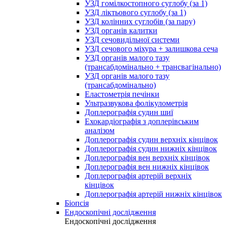
УЗД гомілкостопного суглобу (за 1)
УЗД ліктьового суглобу (за 1)
УЗД колінних суглобів (за пару)
УЗД органів калитки
УЗД сечовидільної системи
УЗД сечового міхура + залишкова сеча
УЗД органів малого тазу
(трансабдомінально + трансвагінально)
УЗД органів малого тазу
(трансабдомінально)
Еластометрія печінки
Ультразвукова фолікулометрія
Доплерографія судин шиї
Ехокардіографія з доплерівським
аналізом
Доплерографія судин верхніх кінцівок
Доплерографія судин нижніх кінцівок
Доплерографія вен верхніх кінцівок
Доплерографія вен нижніх кінцівок
Доплерографія артерій верхніх
кінцівок
Доплерографія артерій нижніх кінцівок
Біопсія
Ендоскопічні дослідження
Ендоскопічні дослідження