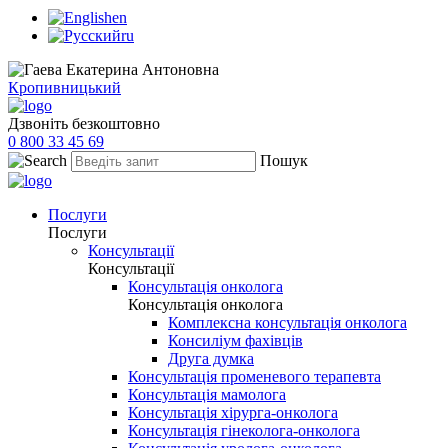
en
ru
Кропивницький
Дзвоніть безкоштовно
0 800 33 45 69
Пошук
Послуги
Послуги
Консультації
Консультації
Консультація онколога
Консультація онколога
Комплексна консультація онколога
Консиліум фахівців
Друга думка
Консультація променевого терапевта
Консультація мамолога
Консультація хірурга-онколога
Консультація гінеколога-онколога