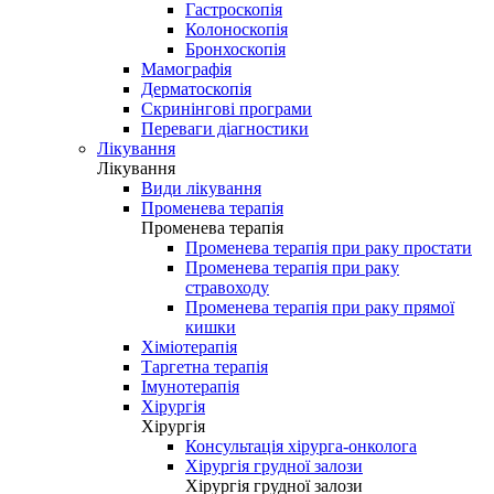
Гастроскопія
Колоноскопія
Бронхоскопія
Мамографія
Дерматоскопія
Скринінгові програми
Переваги діагностики
Лікування
Лікування
Види лікування
Променева терапія
Променева терапія
Променева терапія при раку простати
Променева терапія при раку
стравоходу
Променева терапія при раку прямої
кишки
Хіміотерапія
Таргетна терапія
Імунотерапія
Хірургія
Хірургія
Консультація хірурга-онколога
Хірургія грудної залози
Хірургія грудної залози