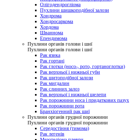
Олігодендрогліома
Пухлини шишкоподібної залози
Хондрома
Хондросаркома
Хордома
Шваннома
Епендимома
Пухлини органів голови і шиї
Пухлини органів голови і шиї
Рак язика
Рак гортані
Рак глотки (носо-, рото, гортаноглотки)
Рак верхньої і нижньої губи
Рак щитоподібної залози
Рак мигдалин
Рак слинних залоз
Рак верхньої і нижньої щелепи
Рак порожнини носа і придаткових пазух
Рак порожнини рота
Бранхіогенний рак шиї
Пухлини органів грудної порожнини
Пухлини органів грудної порожнини
Середостіння (тимома)
Рак легенів
Мезотеліома плеври