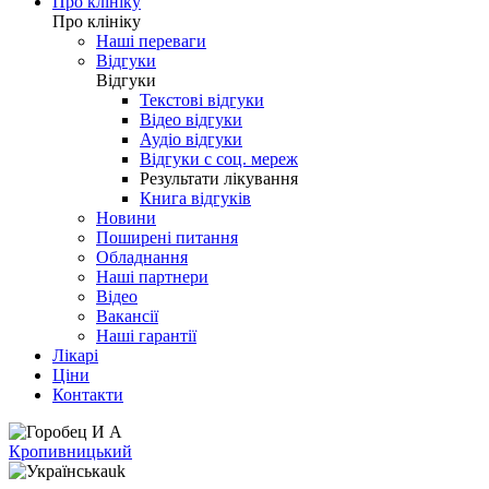
Про клініку
Про клініку
Наші переваги
Відгуки
Відгуки
Текстові відгуки
Відео відгуки
Аудіо відгуки
Відгуки с соц. мереж
Результати лікування
Книга відгуків
Новини
Поширені питання
Обладнання
Наші партнери
Відео
Вакансії
Наші гарантії
Лікарі
Ціни
Контакти
Кропивницький
uk