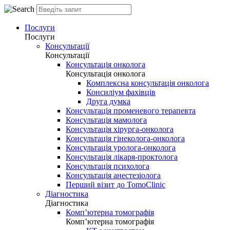
Послуги
Послуги
Консультації
Консультації
Консультація онколога
Консультація онколога
Комплексна консультація онколога
Консиліум фахівців
Друга думка
Консультація променевого терапевта
Консультація мамолога
Консультація хірурга-онколога
Консультація гінеколога-онколога
Консультація уролога-онколога
Консультація лікаря-проктолога
Консультація психолога
Консультація анестезіолога
Перший візит до TomoClinic
Діагностика
Діагностика
Комп’ютерна томографія
Комп’ютерна томографія