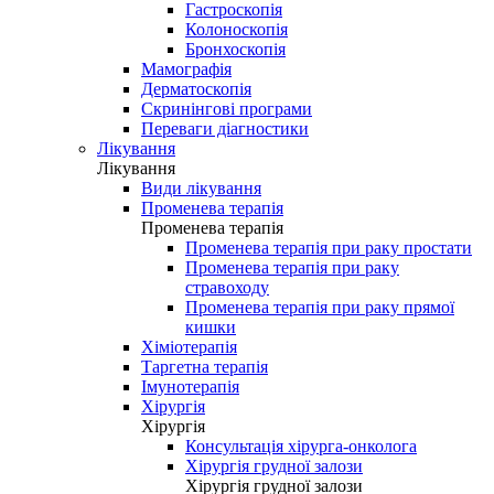
Гастроскопія
Колоноскопія
Бронхоскопія
Мамографія
Дерматоскопія
Скринінгові програми
Переваги діагностики
Лікування
Лікування
Види лікування
Променева терапія
Променева терапія
Променева терапія при раку простати
Променева терапія при раку
стравоходу
Променева терапія при раку прямої
кишки
Хіміотерапія
Таргетна терапія
Імунотерапія
Хірургія
Хірургія
Консультація хірурга-онколога
Хірургія грудної залози
Хірургія грудної залози