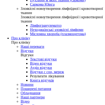
Пухлини м’яких тканин (саркоми)
Саркома Юінга
Злоякісні новоутворення лімфоїдної і кровотворної
тканин
Злоякісні новоутворення лімфоїдної і кровотворної
тканин
Лімфогранулематоз
Неходжкінські злоякісні лімфоми
Мієломна хвороба (плазмоцитома)
Про клініку
Про клініку
Наші переваги
Відгуки
Відгуки
Текстові відгуки
Відео відгуки
Аудіо відгуки
Відгуки с соц. мереж
Результати лікування
Книга відгуків
Новини
Поширені питання
Обладнання
Наші партнери
Відео