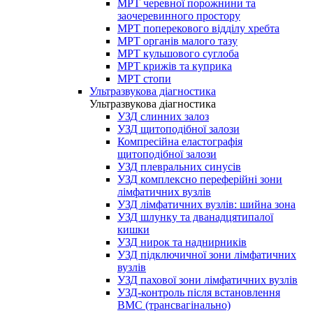
МРТ черевної порожнини та
заочеревинного простору
МРТ поперекового відділу хребта
МРТ органів малого тазу
МРТ кульшового суглоба
МРТ крижів та куприка
МРТ стопи
Ультразвукова діагностика
Ультразвукова діагностика
УЗД слинних залоз
УЗД щитоподібної залози
Компресійна еластографія
щитоподібної залози
УЗД плевральних синусів
УЗД комплексно переферійні зони
лімфатичних вузлів
УЗД лімфатичних вузлів: шийна зона
УЗД шлунку та дванадцятипалої
кишки
УЗД нирок та наднирників
УЗД підключичної зони лімфатичних
вузлів
УЗД пахової зони лімфатичних вузлів
УЗД-контроль після встановлення
ВМС (трансвагінально)