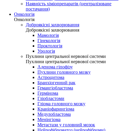
Наявність хіміопрепаратів (централізоване
постачання)
Онкологія
Онкологія
Доброякісні захворювання
Доброякісні захворювання
Мамологія
Гінекологія
Проктологія
Урологія
Пухлини центральної нервової системи
Пухлини центральної нервової системи
Аденома гіпофізу
Пухлини головного мозку
Астроцитома
Бранхіогенний рак
Гемангіобластома
Гермінома
Гліобластоми
Гліома головного мозку
Краніофарингіома
Медулобластома
Менінгіома
Метастази у головний мозок
Нейрофіброматоз (нейрофіброми)