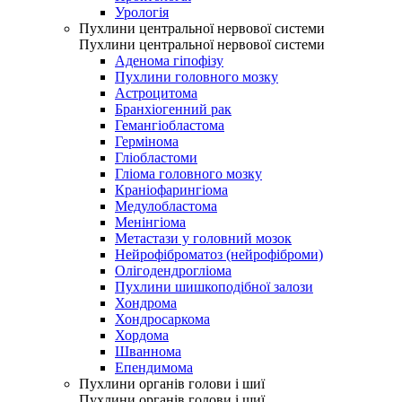
Урологія
Пухлини центральної нервової системи
Пухлини центральної нервової системи
Аденома гіпофізу
Пухлини головного мозку
Астроцитома
Бранхіогенний рак
Гемангіобластома
Гермінома
Гліобластоми
Гліома головного мозку
Краніофарингіома
Медулобластома
Менінгіома
Метастази у головний мозок
Нейрофіброматоз (нейрофіброми)
Олігодендрогліома
Пухлини шишкоподібної залози
Хондрома
Хондросаркома
Хордома
Шваннома
Епендимома
Пухлини органів голови і шиї
Пухлини органів голови і шиї