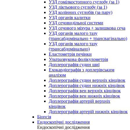
УЗД гомілкостопного суглобу (за 1)
УЗД ліктьового суглобу (за 1)
УЗД колінних суглобів (за пару)
УЗД органів калитки
УЗД сечовидільної системи
УЗД сечового міхура + залишкова сеча
УЗД органів малого тазу
(трансабдомінально + трансвагінально)
УЗД органів малого тазу
(трансабдомінально)
Еластометрія печінки
Ультразвукова фолікулометрія
Доплерографія судин шиї
Ехокардіографія з доплерівським
аналізом
Доплерографія судин верхніх кінцівок
Доплерографія судин нижніх кінцівок
Доплерографія вен верхніх кінцівок
Доплерографія вен нижніх кінцівок
Доплерографія артерій верхніх
кінцівок
Доплерографія артерій нижніх кінцівок
Біопсія
Ендоскопічні дослідження
Ендоскопічні дослідження