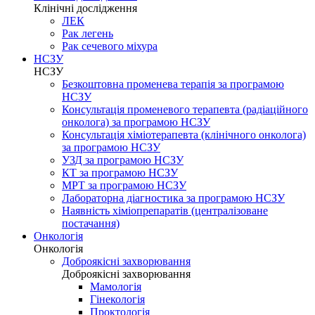
Клінічні дослідження
ЛЕК
Рак легень
Рак сечевого міхура
НСЗУ
НСЗУ
Безкоштовна променева терапія за програмою
НСЗУ
Консультація променевого терапевта (радіаційного
онколога) за програмою НСЗУ
Консультація хіміотерапевта (клінічного онколога)
за програмою НСЗУ
УЗД за програмою НСЗУ
КТ за програмою НСЗУ
МРТ за програмою НСЗУ
Лабораторна діагностика за програмою НСЗУ
Наявність хіміопрепаратів (централізоване
постачання)
Онкологія
Онкологія
Доброякісні захворювання
Доброякісні захворювання
Мамологія
Гінекологія
Проктологія