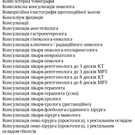
Комп’ютерна томографія
Комплексна консультація онколога
Компресійна еластографія щитоподібної залози
Консиліум фахівців
Консультації
Консультація анестезіолога
Консультація гастроентеролога
Консультація гінеколога-онколога
Консультація клінічного / радіаційного онколога
Консультація лікаря онколога-отоларинголога
Консультація лікаря-невропатолога
Консультація лікаря-онколога
Консультація лікаря-рентгенолога до 3 дисків КТ
Консультація лікаря-рентгенолога до 3 дисків МРТ
Консультація лікаря-рентгенолога до 8 дисків КТ
Консультація лікаря-рентгенолога до 8 дисків МРТ
Консультація лікаря-терапевта
Консультація лікаря-терапевта (усна)
Консультація лікаря-уролога
Консультація лікаря-уролога (дистанційно)
Консультація лікаря-флеболога-судинного хірурга
Консультація лікаря-хірурга мамолога
Консультація онко-хірурга (проктолога), з ректальним оглядом
Консультація онко-хірурга (проктолога), з ректальним
оглядом+біопсія