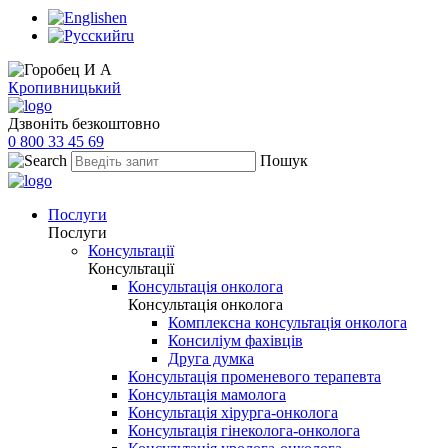
en
ru
Кропивницький
Дзвоніть безкоштовно
0 800 33 45 69
Пошук
Послуги
Послуги
Консультації
Консультації
Консультація онколога
Консультація онколога
Комплексна консультація онколога
Консиліум фахівців
Друга думка
Консультація променевого терапевта
Консультація мамолога
Консультація хірурга-онколога
Консультація гінеколога-онколога