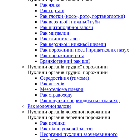
Рак язика
Рак гортані
Рак глотки (носо-, рото, гортаноглотки)
Рак верхньої і нижньої губи
Рак щитоподібної залози
Рак мигдалин
Рак слинних залоз
Рак верхньої і нижньої щелепи
Рак порожнини носа і придаткових пазух
Рак порожнини рота
Бранхіогенний рак шиї
Пухлини органів грудної порожнини
Пухлини органів грудної порожнини
Середостіння (тимома)
Рак легенів
Мезотеліома плеври
Рак стравоходу
Рак шлунка з переходом на стравохід
Рак молочної залози
Пухлини органів черевної порожнини
Пухлини органів черевної порожнини
Рак печінки
Рак підшлункової залози
Неорганні пухлини заочеревинного
простору