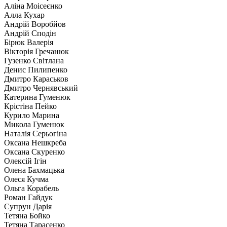
Аліна Моісеєнко
Алла Кухар
Андрій Воробйов
Андрій Сподін
Бірюк Валерія
Вікторія Гречанюк
Гузенко Світлана
Денис Пилипенко
Дмитро Караськов
Дмитро Чернявський
Катерина Гуменюк
Крістіна Пейко
Курило Марина
Микола Гуменюк
Наталія Серьогіна
Оксана Нешкреба
Оксана Скуренко
Олексій Ігін
Олена Бахмацька
Олеся Кучма
Ольга Корабель
Роман Гайдук
Супрун Дарія
Тетяна Бойко
Тетяна Тарасенко