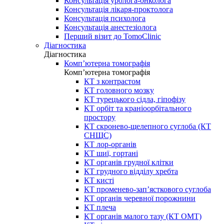
Консультація уролога-онколога
Консультація лікаря-проктолога
Консультація психолога
Консультація анестезіолога
Перший візит до TomoClinic
Діагностика
Діагностика
Комп’ютерна томографія
Комп’ютерна томографія
КТ з контрастом
КТ головного мозку
КТ турецького сідла, гіпофізу
КТ орбіт та краніоорбітального
простору
КТ скронево-щелепного суглоба (КТ
СНЩС)
КТ лор-органів
КТ шиї, гортані
КТ органів грудної клітки
КТ грудного відділу хребта
КТ кисті
КТ променево-зап’ясткового суглоба
КТ органів черевної порожнини
КТ плеча
КТ органів малого тазу (КТ ОМТ)