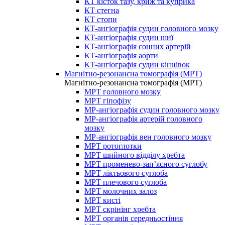
КТ кісток тазу, криж та куприка
КТ стегна
КТ стопи
КТ-ангіографія судин головного мозку
КТ-ангіографія судин шиї
КТ-ангіографія сонних артерій
КТ-ангіографія аорти
КТ-ангіографія судин кінцівок
Магнітно-резонансна томографія (МРТ)
Магнітно-резонансна томографія (МРТ)
МРТ головного мозку
МРТ гіпофізу
МР-ангіографія судин головного мозку
МР-ангіографія артерій головного
мозку
МР-ангіографія вен головного мозку
МРТ ротоглотки
МРТ шийного відділу хребта
МРТ променево-зап’ясного суглобу
МРТ ліктьового суглоба
МРТ плечового суглоба
МРТ молочних залоз
МРТ кисті
МРТ скрінінг хребта
МРТ органів середньостіння