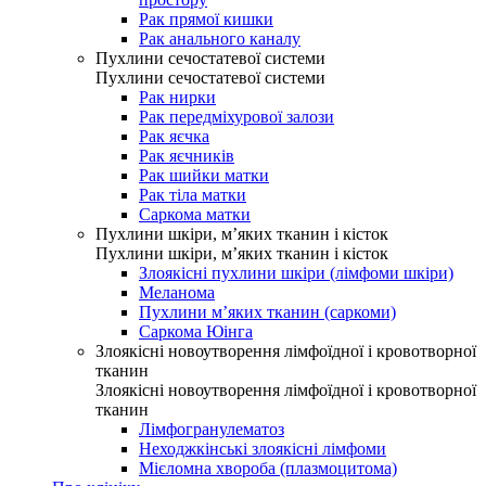
Рак прямої кишки
Рак анального каналу
Пухлини сечостатевої системи
Пухлини сечостатевої системи
Рак нирки
Рак передміхурової залози
Рак яєчка
Рак яєчників
Рак шийки матки
Рак тіла матки
Саркома матки
Пухлини шкіри, м’яких тканин і кісток
Пухлини шкіри, м’яких тканин і кісток
Злоякісні пухлини шкіри (лімфоми шкіри)
Меланома
Пухлини м’яких тканин (саркоми)
Саркома Юінга
Злоякісні новоутворення лімфоїдної і кровотворної
тканин
Злоякісні новоутворення лімфоїдної і кровотворної
тканин
Лімфогранулематоз
Неходжкінські злоякісні лімфоми
Мієломна хвороба (плазмоцитома)