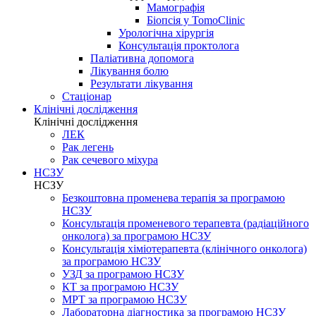
Мамографія
Біопсія у TomoClinic
Урологічна хірургія
Консультація проктолога
Паліативна допомога
Лікування болю
Результати лікування
Стаціонар
Клінічні дослідження
Клінічні дослідження
ЛЕК
Рак легень
Рак сечевого міхура
НСЗУ
НСЗУ
Безкоштовна променева терапія за програмою
НСЗУ
Консультація променевого терапевта (радіаційного
онколога) за програмою НСЗУ
Консультація хіміотерапевта (клінічного онколога)
за програмою НСЗУ
УЗД за програмою НСЗУ
КТ за програмою НСЗУ
МРТ за програмою НСЗУ
Лабораторна діагностика за програмою НСЗУ