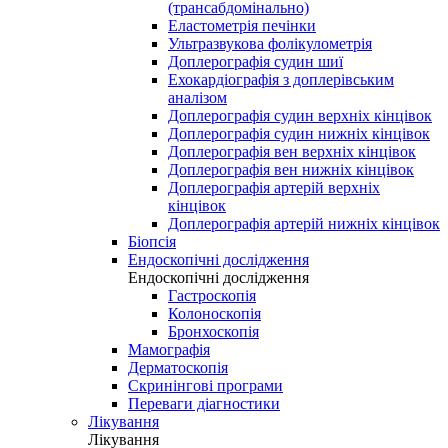
(трансабдомінально)
Еластометрія печінки
Ультразвукова фолікулометрія
Доплерографія судин шиї
Ехокардіографія з доплерівським
аналізом
Доплерографія судин верхніх кінцівок
Доплерографія судин нижніх кінцівок
Доплерографія вен верхніх кінцівок
Доплерографія вен нижніх кінцівок
Доплерографія артерій верхніх
кінцівок
Доплерографія артерій нижніх кінцівок
Біопсія
Ендоскопічні дослідження
Ендоскопічні дослідження
Гастроскопія
Колоноскопія
Бронхоскопія
Мамографія
Дерматоскопія
Скринінгові програми
Переваги діагностики
Лікування
Лікування