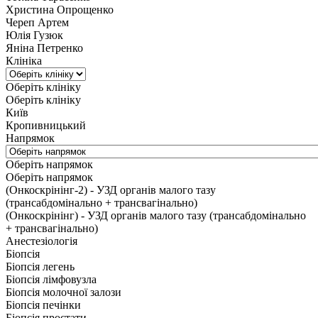
Христина Опрощенко
Череп Артем
Юлія Гузюк
Яніна Петренко
Клініка
Оберіть клініку
Оберіть клініку
Київ
Кропивницький
Напрямок
Оберіть напрямок
Оберіть напрямок
(Онкоскрінінг-2) - УЗД органів малого тазу
(трансабдомінально + трансвагінально)
(Онкоскрінінг) - УЗД органів малого тазу (трансабдомінально
+ трансвагінально)
Анестезіологія
Біопсія
Біопсія легень
Біопсія лімфовузла
Біопсія молочної залози
Біопсія печінки
Біопсія простати