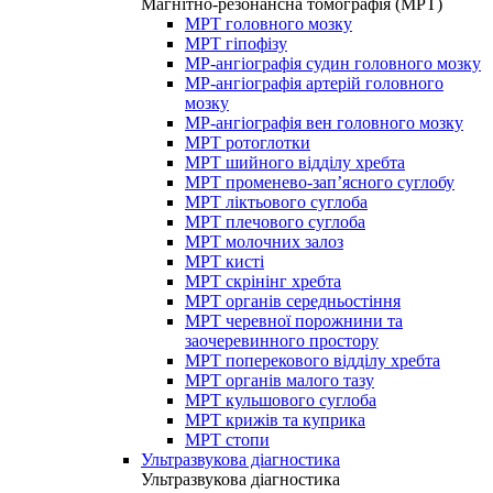
Магнітно-резонансна томографія (МРТ)
МРТ головного мозку
МРТ гіпофізу
МР-ангіографія судин головного мозку
МР-ангіографія артерій головного
мозку
МР-ангіографія вен головного мозку
МРТ ротоглотки
МРТ шийного відділу хребта
МРТ променево-зап’ясного суглобу
МРТ ліктьового суглоба
МРТ плечового суглоба
МРТ молочних залоз
МРТ кисті
МРТ скрінінг хребта
МРТ органів середньостіння
МРТ черевної порожнини та
заочеревинного простору
МРТ поперекового відділу хребта
МРТ органів малого тазу
МРТ кульшового суглоба
МРТ крижів та куприка
МРТ стопи
Ультразвукова діагностика
Ультразвукова діагностика