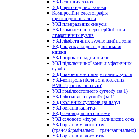
УЗД слинних залоз
УЗД щитоподібної залози
Компресійна еластографія
щитоподібної залози
УЗД плевральних синусів
УЗД комплексно переферійні зони
лімфатичних вузлів
УЗД лімфатичних вузлів: шийна зона
УЗД шлунку та дванадцятипалої
кишки
УЗД нирок та наднирників
УЗД підключичної зони лімфатичних
вузлів
УЗД пахової зони лімфатичних вузлів
УЗД-контроль після встановлення
ВМС (трансвагінально)
УЗД гомілкостопного суглобу (за 1)
УЗД ліктьового суглобу (за 1)
УЗД колінних суглобів (за пару)
УЗД органів калитки
УЗД сечовидільної системи
УЗД сечового міхура + залишкова сеча
УЗД органів малого тазу
(трансабдомінально + трансвагінально)
УЗД органів малого тазу