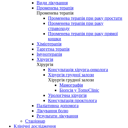
Види лікування
Променева терапія
Променева терапія
Променева терапія при раку простати
Променева терапія при раку
стравоходу
Променева терапія при раку прямої
кишки
Хіміотерапія
Таргетна терапія
Імунотерапія
Хірургія
Хірургія
Консультація хірурга-онколога
Хірургія грудної залози
Хірургія грудної залози
Мамографія
Біопсія у TomoClinic
Урологічна хірургія
Консультація проктолога
Паліативна допомога
Лікування болю
Результати лікування
Стаціонар
Клінічні дослідження