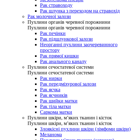
Рак стравоходу
Рак шлунка з переходом на стравохід
Рак молочної залози
Пухлини органів черевної порожнини
Пухлини органів черевної порожнини
Рак печінки
Рак підшлункової залози
Неорганні пухлини заочеревинного
простору
Рак прямої кишки
Рак анального каналу
Пухлини сечостатевої системи
Пухлини сечостатевої системи
Рак нирки
Рак передміхурової залози
Рак яєчка
Рак яєчників
Рак шийки матки
Рак тіла матки
Саркома матки
Пухлини шкіри, м’яких тканин і кісток
Пухлини шкіри, м’яких тканин і кісток
Злоякісні пухлини шкіри (лімфоми шкіри)
Меланома