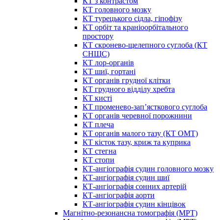
КТ з контрастом
КТ головного мозку
КТ турецького сідла, гіпофізу
КТ орбіт та краніоорбітального
простору
КТ скронево-щелепного суглоба (КТ
СНЩС)
КТ лор-органів
КТ шиї, гортані
КТ органів грудної клітки
КТ грудного відділу хребта
КТ кисті
КТ променево-зап’ясткового суглоба
КТ органів черевної порожнини
КТ плеча
КТ органів малого тазу (КТ ОМТ)
КТ кісток тазу, криж та куприка
КТ стегна
КТ стопи
КТ-ангіографія судин головного мозку
КТ-ангіографія судин шиї
КТ-ангіографія сонних артерій
КТ-ангіографія аорти
КТ-ангіографія судин кінцівок
Магнітно-резонансна томографія (МРТ)