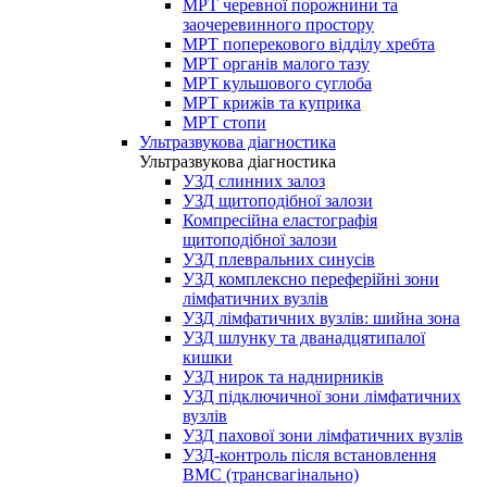
МРТ черевної порожнини та
заочеревинного простору
МРТ поперекового відділу хребта
МРТ органів малого тазу
МРТ кульшового суглоба
МРТ крижів та куприка
МРТ стопи
Ультразвукова діагностика
Ультразвукова діагностика
УЗД слинних залоз
УЗД щитоподібної залози
Компресійна еластографія
щитоподібної залози
УЗД плевральних синусів
УЗД комплексно переферійні зони
лімфатичних вузлів
УЗД лімфатичних вузлів: шийна зона
УЗД шлунку та дванадцятипалої
кишки
УЗД нирок та наднирників
УЗД підключичної зони лімфатичних
вузлів
УЗД пахової зони лімфатичних вузлів
УЗД-контроль після встановлення
ВМС (трансвагінально)