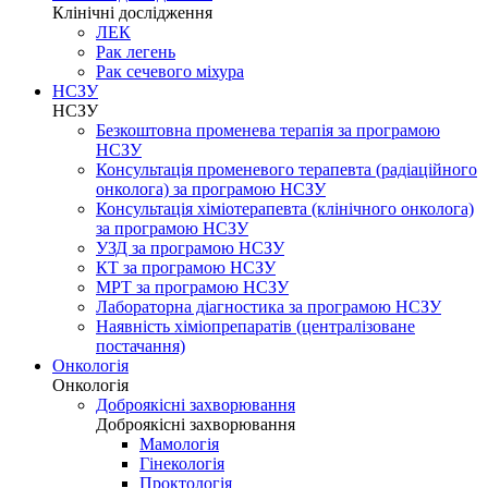
Клінічні дослідження
ЛЕК
Рак легень
Рак сечевого міхура
НСЗУ
НСЗУ
Безкоштовна променева терапія за програмою
НСЗУ
Консультація променевого терапевта (радіаційного
онколога) за програмою НСЗУ
Консультація хіміотерапевта (клінічного онколога)
за програмою НСЗУ
УЗД за програмою НСЗУ
КТ за програмою НСЗУ
МРТ за програмою НСЗУ
Лабораторна діагностика за програмою НСЗУ
Наявність хіміопрепаратів (централізоване
постачання)
Онкологія
Онкологія
Доброякісні захворювання
Доброякісні захворювання
Мамологія
Гінекологія
Проктологія