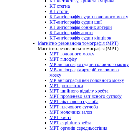
КТ кісток тазу, криж та куприка
КТ стегна
КТ стопи
КТ-ангіографія судин головного мозку
КТ-ангіографія судин шиї
КТ-ангіографія сонних артерій
КТ-ангіографія аорти
КТ-ангіографія судин кінцівок
Магнітно-резонансна томографія (МРТ)
Магнітно-резонансна томографія (МРТ)
МРТ головного мозку
МРТ гіпофізу
МР-ангіографія судин головного мозку
МР-ангіографія артерій головного
мозку
МР-ангіографія вен головного мозку
МРТ ротоглотки
МРТ шийного відділу хребта
МРТ променево-зап’ясного суглобу
МРТ ліктьового суглоба
МРТ плечового суглоба
МРТ молочних залоз
МРТ кисті
МРТ скрінінг хребта
МРТ органів середньостіння