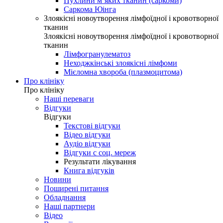
Пухлини м’яких тканин (саркоми)
Саркома Юінга
Злоякісні новоутворення лімфоїдної і кровотворної
тканин
Злоякісні новоутворення лімфоїдної і кровотворної
тканин
Лімфогранулематоз
Неходжкінські злоякісні лімфоми
Мієломна хвороба (плазмоцитома)
Про клініку
Про клініку
Наші переваги
Відгуки
Відгуки
Текстові відгуки
Відео відгуки
Аудіо відгуки
Відгуки с соц. мереж
Результати лікування
Книга відгуків
Новини
Поширені питання
Обладнання
Наші партнери
Відео