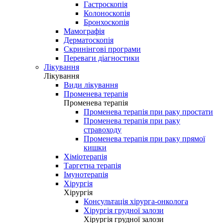
Гастроскопія
Колоноскопія
Бронхоскопія
Мамографія
Дерматоскопія
Скринінгові програми
Переваги діагностики
Лікування
Лікування
Види лікування
Променева терапія
Променева терапія
Променева терапія при раку простати
Променева терапія при раку
стравоходу
Променева терапія при раку прямої
кишки
Хіміотерапія
Таргетна терапія
Імунотерапія
Хірургія
Хірургія
Консультація хірурга-онколога
Хірургія грудної залози
Хірургія грудної залози