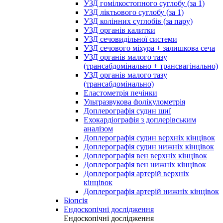
УЗД гомілкостопного суглобу (за 1)
УЗД ліктьового суглобу (за 1)
УЗД колінних суглобів (за пару)
УЗД органів калитки
УЗД сечовидільної системи
УЗД сечового міхура + залишкова сеча
УЗД органів малого тазу
(трансабдомінально + трансвагінально)
УЗД органів малого тазу
(трансабдомінально)
Еластометрія печінки
Ультразвукова фолікулометрія
Доплерографія судин шиї
Ехокардіографія з доплерівським
аналізом
Доплерографія судин верхніх кінцівок
Доплерографія судин нижніх кінцівок
Доплерографія вен верхніх кінцівок
Доплерографія вен нижніх кінцівок
Доплерографія артерій верхніх
кінцівок
Доплерографія артерій нижніх кінцівок
Біопсія
Ендоскопічні дослідження
Ендоскопічні дослідження