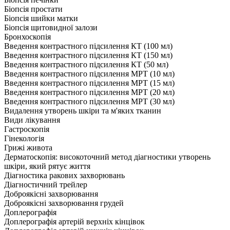
Біопсія простати
Біопсія шийки матки
Біопсія щитовидної залози
Бронхоскопія
Введення контрастного підсилення КТ (100 мл)
Введення контрастного підсилення КТ (150 мл)
Введення контрастного підсилення КТ (50 мл)
Введення контрастного підсилення МРТ (10 мл)
Введення контрастного підсилення МРТ (15 мл)
Введення контрастного підсилення МРТ (20 мл)
Введення контрастного підсилення МРТ (30 мл)
Видалення утворень шкіри та м'яких тканин
Види лікування
Гастроскопія
Гінекологія
Грижі живота
Дерматоскопія: високоточний метод діагностики утворень
шкіри, який рятує життя
Діагностика ракових захворювань
Діагностичний трейлер
Доброякісні захворювання
Доброякісні захворювання грудей
Доплерографія
Доплерографія артерій верхніх кінцівок