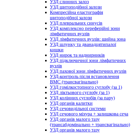
УЗД слинних залоз
УЗД щитоподібної залози
Компресійна еластографія
щитоподібної залози
УЗД плевральних синусів
УЗД комплексно переферійні зони
лімфатичних вузлів
УЗД лімфатичних вузлів: шийна зона
УЗД шлунку та дванадцятипалої
кишки
УЗД нирок та наднирників
УЗД підключичної зони лімфатичних
вузлів
УЗД пахової зони лімфатичних вузлів
УЗД-контроль після встановлення
ВМС (трансвагінально)
УЗД гомілкостопного суглобу (за 1)
УЗД ліктьового суглобу (за 1)
УЗД колінних суглобів (за пару)
УЗД органів калитки
УЗД сечовидільної системи
УЗД сечового міхура + залишкова сеча
УЗД органів малого тазу
(трансабдомінально + трансвагінально)
УЗД органів малого тазу