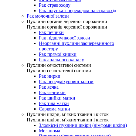
Рак стравоходу
Рак шлунка з переходом на стравохід
Рак молочної залози
Пухлини органів черевної порожнини
Пухлини органів черевної порожнини
Рак печінки
Рак підшлункової залози
Неорганні пухлини заочеревинного
простору
Рак прямої кишки
Рак анального каналу
Пухлини сечостатевої системи
Пухлини сечостатевої системи
Рак нирки
Рак передміхурової залози
Рак яєчка
Рак яєчників
Рак шийки матки
Рак тіла матки
Саркома матки
Пухлини шкіри, м’яких тканин і кісток
Пухлини шкіри, м’яких тканин і кісток
Злоякісні пухлини шкіри (лімфоми шкіри)
Меланома