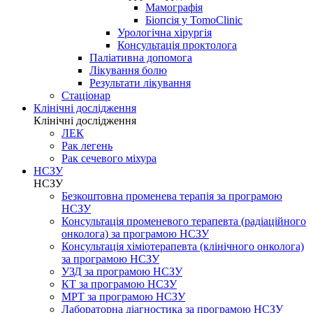
Мамографія
Біопсія у TomoClinic
Урологічна хірургія
Консультація проктолога
Паліативна допомога
Лікування болю
Результати лікування
Стаціонар
Клінічні дослідження
Клінічні дослідження
ЛЕК
Рак легень
Рак сечевого міхура
НСЗУ
НСЗУ
Безкоштовна променева терапія за програмою
НСЗУ
Консультація променевого терапевта (радіаційного
онколога) за програмою НСЗУ
Консультація хіміотерапевта (клінічного онколога)
за програмою НСЗУ
УЗД за програмою НСЗУ
КТ за програмою НСЗУ
МРТ за програмою НСЗУ
Лабораторна діагностика за програмою НСЗУ