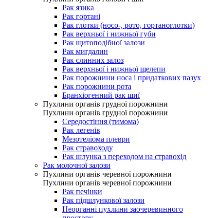
Рак язика
Рак гортані
Рак глотки (носо-, рото, гортаноглотки)
Рак верхньої і нижньої губи
Рак щитоподібної залози
Рак мигдалин
Рак слинних залоз
Рак верхньої і нижньої щелепи
Рак порожнини носа і придаткових пазух
Рак порожнини рота
Бранхіогенний рак шиї
Пухлини органів грудної порожнини
Пухлини органів грудної порожнини
Середостіння (тимома)
Рак легенів
Мезотеліома плеври
Рак стравоходу
Рак шлунка з переходом на стравохід
Рак молочної залози
Пухлини органів черевної порожнини
Пухлини органів черевної порожнини
Рак печінки
Рак підшлункової залози
Неорганні пухлини заочеревинного
простору