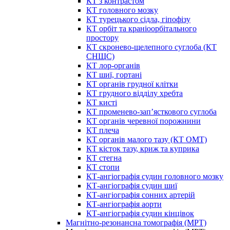
КТ з контрастом
КТ головного мозку
КТ турецького сідла, гіпофізу
КТ орбіт та краніоорбітального
простору
КТ скронево-щелепного суглоба (КТ
СНЩС)
КТ лор-органів
КТ шиї, гортані
КТ органів грудної клітки
КТ грудного відділу хребта
КТ кисті
КТ променево-зап’ясткового суглоба
КТ органів черевної порожнини
КТ плеча
КТ органів малого тазу (КТ ОМТ)
КТ кісток тазу, криж та куприка
КТ стегна
КТ стопи
КТ-ангіографія судин головного мозку
КТ-ангіографія судин шиї
КТ-ангіографія сонних артерій
КТ-ангіографія аорти
КТ-ангіографія судин кінцівок
Магнітно-резонансна томографія (МРТ)