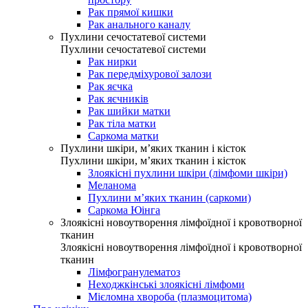
Рак прямої кишки
Рак анального каналу
Пухлини сечостатевої системи
Пухлини сечостатевої системи
Рак нирки
Рак передміхурової залози
Рак яєчка
Рак яєчників
Рак шийки матки
Рак тіла матки
Саркома матки
Пухлини шкіри, м’яких тканин і кісток
Пухлини шкіри, м’яких тканин і кісток
Злоякісні пухлини шкіри (лімфоми шкіри)
Меланома
Пухлини м’яких тканин (саркоми)
Саркома Юінга
Злоякісні новоутворення лімфоїдної і кровотворної
тканин
Злоякісні новоутворення лімфоїдної і кровотворної
тканин
Лімфогранулематоз
Неходжкінські злоякісні лімфоми
Мієломна хвороба (плазмоцитома)