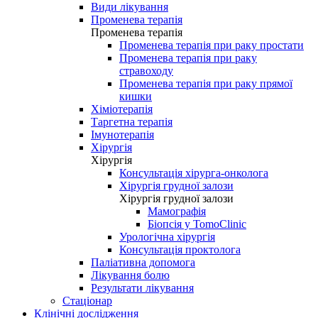
Види лікування
Променева терапія
Променева терапія
Променева терапія при раку простати
Променева терапія при раку
стравоходу
Променева терапія при раку прямої
кишки
Хіміотерапія
Таргетна терапія
Імунотерапія
Хірургія
Хірургія
Консультація хірурга-онколога
Хірургія грудної залози
Хірургія грудної залози
Мамографія
Біопсія у TomoClinic
Урологічна хірургія
Консультація проктолога
Паліативна допомога
Лікування болю
Результати лікування
Стаціонар
Клінічні дослідження