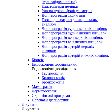
(трансабдомінально)
Еластометрія печінки
Ультразвукова фолікулометрія
Доплерографія судин шиї
Ехокардіографія з доплерівським
аналізом
Доплерографія судин верхніх кінцівок
Доплерографія судин нижніх кінцівок
Доплерографія вен верхніх кінцівок
Доплерографія вен нижніх кінцівок
Доплерографія артерій верхніх
кінцівок
Доплерографія артерій нижніх кінцівок
Біопсія
Ендоскопічні дослідження
Ендоскопічні дослідження
Гастроскопія
Колоноскопія
Бронхоскопія
Мамографія
Дерматоскопія
Скринінгові програми
Переваги діагностики
Лікування
Лікування