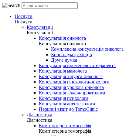
Послуги
Послуги
Консультації
Консультації
Консультація онколога
Консультація онколога
Комплексна консультація онколога
Консиліум фахівців
Друга думка
Консультація променевого терапевта
Консультація мамолога
Консультація хірурга-онколога
Консультація гінеколога-онколога
Консультація уролога-онколога
Консультація лікаря-проктолога
Консультація психолога
Консультація анестезіолога
Перший візит до TomoClinic
Діагностика
Діагностика
Комп’ютерна томографія
Комп’ютерна томографія