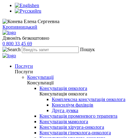
en
ru
Кропивницький
Дзвоніть безкоштовно
0 800 33 45 69
Пошук
Послуги
Послуги
Консультації
Консультації
Консультація онколога
Консультація онколога
Комплексна консультація онколога
Консиліум фахівців
Друга думка
Консультація променевого терапевта
Консультація мамолога
Консультація хірурга-онколога
Консультація гінеколога-онколога