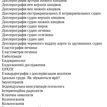
Доплерографія артерій нижніх кінцівок
Доплерографія вен верхніх кінцівок
Доплерографія вен нижніх кінцівок
Доплерографія екстракраніальних й інтракраніальних судин
Доплерографія судин верхніх кінцівок
Доплерографія судин нижніх кінцівок
Доплерографія судин нирок
Доплерографія судин печінки
Доплерографія судин селезінки
Доплерографія судин шиї
Доплерографія черевного відділу аорти та здухвинних судин
Еластографія печінки
Еластометрія печінки
Емболізація
Ендокринолог
Ендоскопічні дослідження
ЕРХПГ
Ехокардіографія з доплерівським аналізом
Ідеальні груди. Як збуваються мрії?
Імунотерапія
Індивідуальна консультація психолога
Інтервенційна радіологія
Клінічна онкологія
Колоноскопія
Кольпоскопія