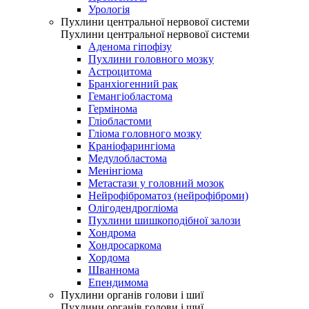
Урологія
Пухлини центральної нервової системи
Пухлини центральної нервової системи
Аденома гіпофізу
Пухлини головного мозку
Астроцитома
Бранхіогенний рак
Гемангіобластома
Гермінома
Гліобластоми
Гліома головного мозку
Краніофарингіома
Медулобластома
Менінгіома
Метастази у головний мозок
Нейрофіброматоз (нейрофіброми)
Олігодендрогліома
Пухлини шишкоподібної залози
Хондрома
Хондросаркома
Хордома
Шваннома
Епендимома
Пухлини органів голови і шиї
Пухлини органів голови і шиї