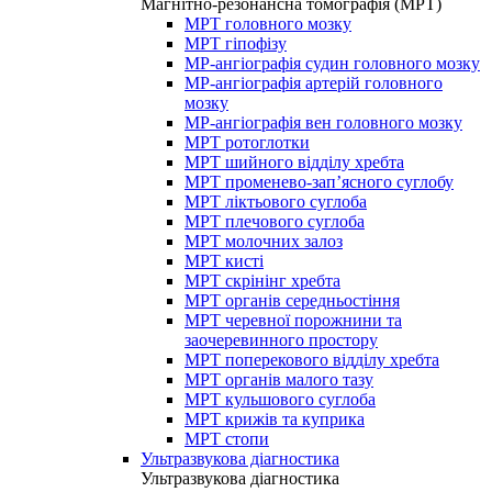
Магнітно-резонансна томографія (МРТ)
МРТ головного мозку
МРТ гіпофізу
МР-ангіографія судин головного мозку
МР-ангіографія артерій головного
мозку
МР-ангіографія вен головного мозку
МРТ ротоглотки
МРТ шийного відділу хребта
МРТ променево-зап’ясного суглобу
МРТ ліктьового суглоба
МРТ плечового суглоба
МРТ молочних залоз
МРТ кисті
МРТ скрінінг хребта
МРТ органів середньостіння
МРТ черевної порожнини та
заочеревинного простору
МРТ поперекового відділу хребта
МРТ органів малого тазу
МРТ кульшового суглоба
МРТ крижів та куприка
МРТ стопи
Ультразвукова діагностика
Ультразвукова діагностика