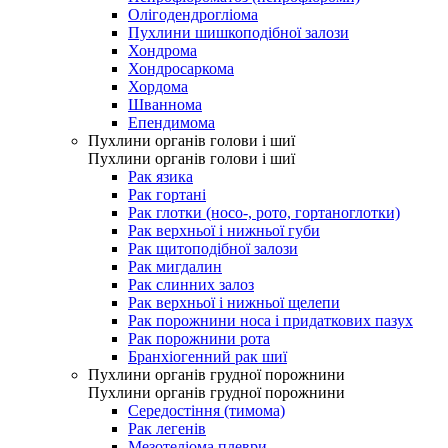
Олігодендрогліома
Пухлини шишкоподібної залози
Хондрома
Хондросаркома
Хордома
Шваннома
Епендимома
Пухлини органів голови і шиї
Пухлини органів голови і шиї
Рак язика
Рак гортані
Рак глотки (носо-, рото, гортаноглотки)
Рак верхньої і нижньої губи
Рак щитоподібної залози
Рак мигдалин
Рак слинних залоз
Рак верхньої і нижньої щелепи
Рак порожнини носа і придаткових пазух
Рак порожнини рота
Бранхіогенний рак шиї
Пухлини органів грудної порожнини
Пухлини органів грудної порожнини
Середостіння (тимома)
Рак легенів
Мезотеліома плеври