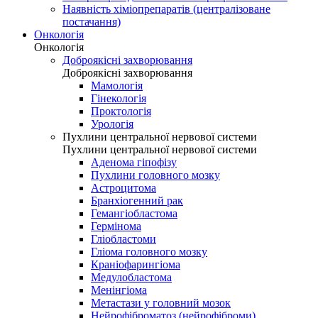
Наявність хіміопрепаратів (централізоване
постачання)
Онкологія
Онкологія
Доброякісні захворювання
Доброякісні захворювання
Мамологія
Гінекологія
Проктологія
Урологія
Пухлини центральної нервової системи
Пухлини центральної нервової системи
Аденома гіпофізу
Пухлини головного мозку
Астроцитома
Бранхіогенний рак
Гемангіобластома
Гермінома
Гліобластоми
Гліома головного мозку
Краніофарингіома
Медулобластома
Менінгіома
Метастази у головний мозок
Нейрофіброматоз (нейрофіброми)