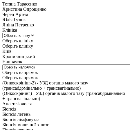
Тетяна Тарасенко
Христина Опрощенко
Череп Артем
Юлія Гузюк
Яніна Петренко
Клініка
Оберіть клініку
Оберіть клініку
Київ
Кропивницький
Напрямок
Оберіть напрямок
Оберіть напрямок
(Онкоскрінінг-2) - УЗД органів малого тазу
(трансабдомінально + трансвагінально)
(Онкоскрінінг) - УЗД органів малого тазу (трансабдомінально
+ трансвагінально)
Анестезіологія
Біопсія
Біопсія легень
Біопсія лімфовузла
Біопсія молочної залози
Біопсія печінки