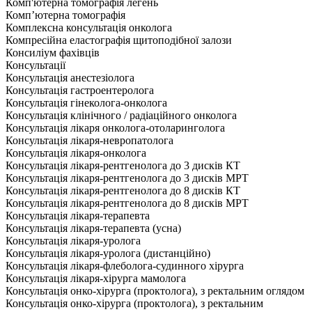
Комп'ютерна томографія легень
Комп’ютерна томографія
Комплексна консультація онколога
Компресійна еластографія щитоподібної залози
Консиліум фахівців
Консультації
Консультація анестезіолога
Консультація гастроентеролога
Консультація гінеколога-онколога
Консультація клінічного / радіаційного онколога
Консультація лікаря онколога-отоларинголога
Консультація лікаря-невропатолога
Консультація лікаря-онколога
Консультація лікаря-рентгенолога до 3 дисків КТ
Консультація лікаря-рентгенолога до 3 дисків МРТ
Консультація лікаря-рентгенолога до 8 дисків КТ
Консультація лікаря-рентгенолога до 8 дисків МРТ
Консультація лікаря-терапевта
Консультація лікаря-терапевта (усна)
Консультація лікаря-уролога
Консультація лікаря-уролога (дистанційно)
Консультація лікаря-флеболога-судинного хірурга
Консультація лікаря-хірурга мамолога
Консультація онко-хірурга (проктолога), з ректальним оглядом
Консультація онко-хірурга (проктолога), з ректальним