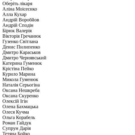
Оберіть лікаря
Аліна Моісеєнко
Алла Кухар
Андрій Воробйов
Андрій Сподін
Бірюк Валерія
Вікторія Гречанюк
Гузенко Світлана
Денис Пилипенко
Дмитро Караськов
Дмитро Чернявський
Катерина Гуменюк
Крістіна Пейко
Курило Марина
Микола Гуменюк
Наталія Серьогіна
Оксана Нешкреба
Оксана Скуренко
Олексій Ігін
Олена Бахмацька
Олеся Кучма
Ольга Корабель
Роман Гайдук
Супрун Дарія
Тетяна Бойко