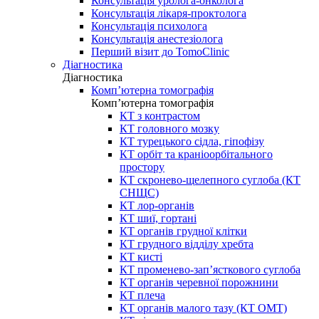
Консультація уролога-онколога
Консультація лікаря-проктолога
Консультація психолога
Консультація анестезіолога
Перший візит до TomoClinic
Діагностика
Діагностика
Комп’ютерна томографія
Комп’ютерна томографія
КТ з контрастом
КТ головного мозку
КТ турецького сідла, гіпофізу
КТ орбіт та краніоорбітального
простору
КТ скронево-щелепного суглоба (КТ
СНЩС)
КТ лор-органів
КТ шиї, гортані
КТ органів грудної клітки
КТ грудного відділу хребта
КТ кисті
КТ променево-зап’ясткового суглоба
КТ органів черевної порожнини
КТ плеча
КТ органів малого тазу (КТ ОМТ)