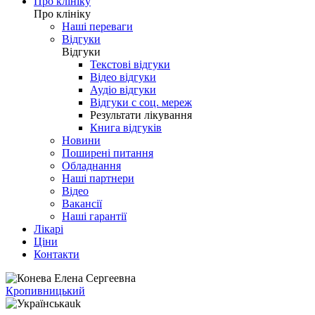
Про клініку
Про клініку
Наші переваги
Відгуки
Відгуки
Текстові відгуки
Відео відгуки
Аудіо відгуки
Відгуки с соц. мереж
Результати лікування
Книга відгуків
Новини
Поширені питання
Обладнання
Наші партнери
Відео
Вакансії
Наші гарантії
Лікарі
Ціни
Контакти
Кропивницький
uk