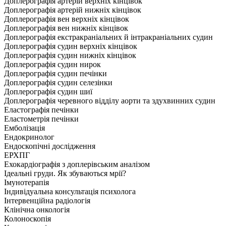
Доплерографія артерій верхніх кінцівок
Доплерографія артерій нижніх кінцівок
Доплерографія вен верхніх кінцівок
Доплерографія вен нижніх кінцівок
Доплерографія екстракраніальних й інтракраніальних судин
Доплерографія судин верхніх кінцівок
Доплерографія судин нижніх кінцівок
Доплерографія судин нирок
Доплерографія судин печінки
Доплерографія судин селезінки
Доплерографія судин шиї
Доплерографія черевного відділу аорти та здухвинних судин
Еластографія печінки
Еластометрія печінки
Емболізація
Ендокринолог
Ендоскопічні дослідження
ЕРХПГ
Ехокардіографія з доплерівським аналізом
Ідеальні груди. Як збуваються мрії?
Імунотерапія
Індивідуальна консультація психолога
Інтервенційна радіологія
Клінічна онкологія
Колоноскопія