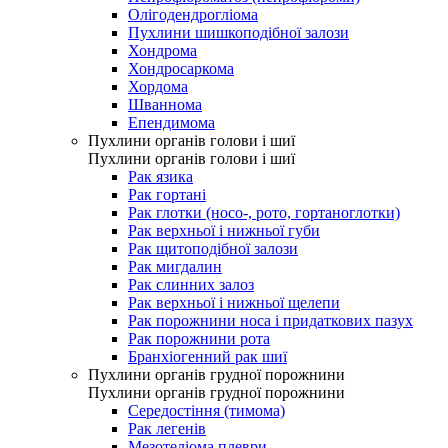
Олігодендрогліома
Пухлини шишкоподібної залози
Хондрома
Хондросаркома
Хордома
Шваннома
Епендимома
Пухлини органів голови і шиї
Пухлини органів голови і шиї
Рак язика
Рак гортані
Рак глотки (носо-, рото, гортаноглотки)
Рак верхньої і нижньої губи
Рак щитоподібної залози
Рак мигдалин
Рак слинних залоз
Рак верхньої і нижньої щелепи
Рак порожнини носа і придаткових пазух
Рак порожнини рота
Бранхіогенний рак шиї
Пухлини органів грудної порожнини
Пухлини органів грудної порожнини
Середостіння (тимома)
Рак легенів
Мезотеліома плеври