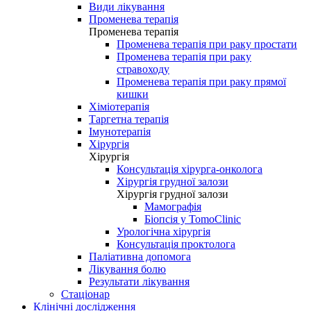
Види лікування
Променева терапія
Променева терапія
Променева терапія при раку простати
Променева терапія при раку
стравоходу
Променева терапія при раку прямої
кишки
Хіміотерапія
Таргетна терапія
Імунотерапія
Хірургія
Хірургія
Консультація хірурга-онколога
Хірургія грудної залози
Хірургія грудної залози
Мамографія
Біопсія у TomoClinic
Урологічна хірургія
Консультація проктолога
Паліативна допомога
Лікування болю
Результати лікування
Стаціонар
Клінічні дослідження