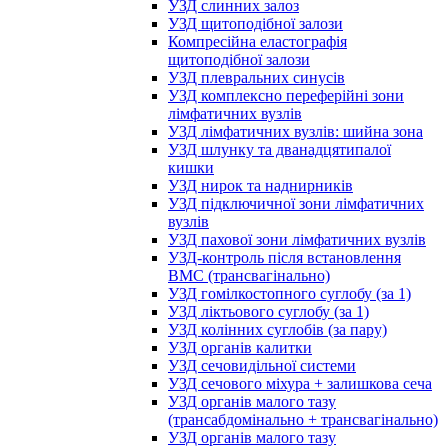
УЗД слинних залоз
УЗД щитоподібної залози
Компресійна еластографія
щитоподібної залози
УЗД плевральних синусів
УЗД комплексно переферійні зони
лімфатичних вузлів
УЗД лімфатичних вузлів: шийна зона
УЗД шлунку та дванадцятипалої
кишки
УЗД нирок та наднирників
УЗД підключичної зони лімфатичних
вузлів
УЗД пахової зони лімфатичних вузлів
УЗД-контроль після встановлення
ВМС (трансвагінально)
УЗД гомілкостопного суглобу (за 1)
УЗД ліктьового суглобу (за 1)
УЗД колінних суглобів (за пару)
УЗД органів калитки
УЗД сечовидільної системи
УЗД сечового міхура + залишкова сеча
УЗД органів малого тазу
(трансабдомінально + трансвагінально)
УЗД органів малого тазу