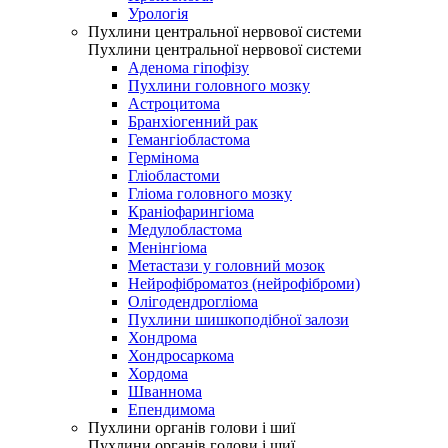
Урологія
Пухлини центральної нервової системи
Пухлини центральної нервової системи
Аденома гіпофізу
Пухлини головного мозку
Астроцитома
Бранхіогенний рак
Гемангіобластома
Гермінома
Гліобластоми
Гліома головного мозку
Краніофарингіома
Медулобластома
Менінгіома
Метастази у головний мозок
Нейрофіброматоз (нейрофіброми)
Олігодендрогліома
Пухлини шишкоподібної залози
Хондрома
Хондросаркома
Хордома
Шваннома
Епендимома
Пухлини органів голови і шиї
Пухлини органів голови і шиї