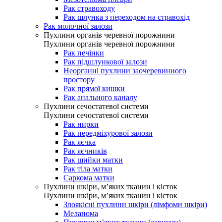
Рак стравоходу
Рак шлунка з переходом на стравохід
Рак молочної залози
Пухлини органів черевної порожнини
Пухлини органів черевної порожнини
Рак печінки
Рак підшлункової залози
Неорганні пухлини заочеревинного
простору
Рак прямої кишки
Рак анального каналу
Пухлини сечостатевої системи
Пухлини сечостатевої системи
Рак нирки
Рак передміхурової залози
Рак яєчка
Рак яєчників
Рак шийки матки
Рак тіла матки
Саркома матки
Пухлини шкіри, м’яких тканин і кісток
Пухлини шкіри, м’яких тканин і кісток
Злоякісні пухлини шкіри (лімфоми шкіри)
Меланома