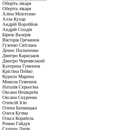
Оберіть лікаря
Оберіть лікаря
Аліна Моісеєнко
Алла Кухар
Андрій Воробйов
Андрій Сподін
Бірюк Валерія
Вікторія Гречанюк
Гузенко Світлана
Денис Пилипенко
Дмитро Караськов
Дмитро Чернявський
Катерина Гуменюк
Крістіна Пейко
Курило Марина
Микола Гуменюк
Наталія Серьогіна
Оксана Нешкреба
Оксана Скуренко
Олексій Ігін
Олена Бахмацька
Олеся Кучма
Ольга Корабель
Роман Гайдук
Супрун Дарія