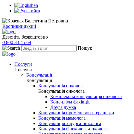
en
ru
Кропивницький
Дзвоніть безкоштовно
0 800 33 45 69
Пошук
Послуги
Послуги
Консультації
Консультації
Консультація онколога
Консультація онколога
Комплексна консультація онколога
Консиліум фахівців
Друга думка
Консультація променевого терапевта
Консультація мамолога
Консультація хірурга-онколога
Консультація гінеколога-онколога