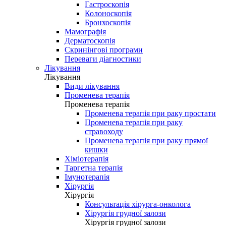
Гастроскопія
Колоноскопія
Бронхоскопія
Мамографія
Дерматоскопія
Скринінгові програми
Переваги діагностики
Лікування
Лікування
Види лікування
Променева терапія
Променева терапія
Променева терапія при раку простати
Променева терапія при раку
стравоходу
Променева терапія при раку прямої
кишки
Хіміотерапія
Таргетна терапія
Імунотерапія
Хірургія
Хірургія
Консультація хірурга-онколога
Хірургія грудної залози
Хірургія грудної залози