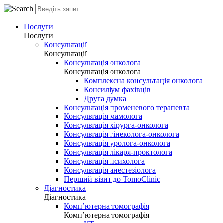
Послуги
Послуги
Консультації
Консультації
Консультація онколога
Консультація онколога
Комплексна консультація онколога
Консиліум фахівців
Друга думка
Консультація променевого терапевта
Консультація мамолога
Консультація хірурга-онколога
Консультація гінеколога-онколога
Консультація уролога-онколога
Консультація лікаря-проктолога
Консультація психолога
Консультація анестезіолога
Перший візит до TomoClinic
Діагностика
Діагностика
Комп’ютерна томографія
Комп’ютерна томографія