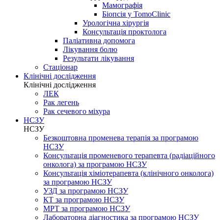
Мамографія
Біопсія у TomoClinic
Урологічна хірургія
Консультація проктолога
Паліативна допомога
Лікування болю
Результати лікування
Стаціонар
Клінічні дослідження
Клінічні дослідження
ЛЕК
Рак легень
Рак сечевого міхура
НСЗУ
НСЗУ
Безкоштовна променева терапія за програмою
НСЗУ
Консультація променевого терапевта (радіаційного
онколога) за програмою НСЗУ
Консультація хіміотерапевта (клінічного онколога)
за програмою НСЗУ
УЗД за програмою НСЗУ
КТ за програмою НСЗУ
МРТ за програмою НСЗУ
Лабораторна діагностика за програмою НСЗУ