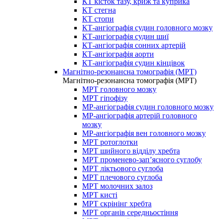
КТ кісток тазу, криж та куприка
КТ стегна
КТ стопи
КТ-ангіографія судин головного мозку
КТ-ангіографія судин шиї
КТ-ангіографія сонних артерій
КТ-ангіографія аорти
КТ-ангіографія судин кінцівок
Магнітно-резонансна томографія (МРТ)
Магнітно-резонансна томографія (МРТ)
МРТ головного мозку
МРТ гіпофізу
МР-ангіографія судин головного мозку
МР-ангіографія артерій головного
мозку
МР-ангіографія вен головного мозку
МРТ ротоглотки
МРТ шийного відділу хребта
МРТ променево-зап’ясного суглобу
МРТ ліктьового суглоба
МРТ плечового суглоба
МРТ молочних залоз
МРТ кисті
МРТ скрінінг хребта
МРТ органів середньостіння