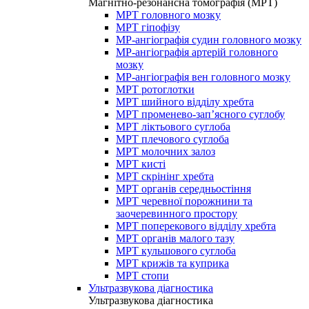
Магнітно-резонансна томографія (МРТ)
МРТ головного мозку
МРТ гіпофізу
МР-ангіографія судин головного мозку
МР-ангіографія артерій головного
мозку
МР-ангіографія вен головного мозку
МРТ ротоглотки
МРТ шийного відділу хребта
МРТ променево-зап’ясного суглобу
МРТ ліктьового суглоба
МРТ плечового суглоба
МРТ молочних залоз
МРТ кисті
МРТ скрінінг хребта
МРТ органів середньостіння
МРТ черевної порожнини та
заочеревинного простору
МРТ поперекового відділу хребта
МРТ органів малого тазу
МРТ кульшового суглоба
МРТ крижів та куприка
МРТ стопи
Ультразвукова діагностика
Ультразвукова діагностика