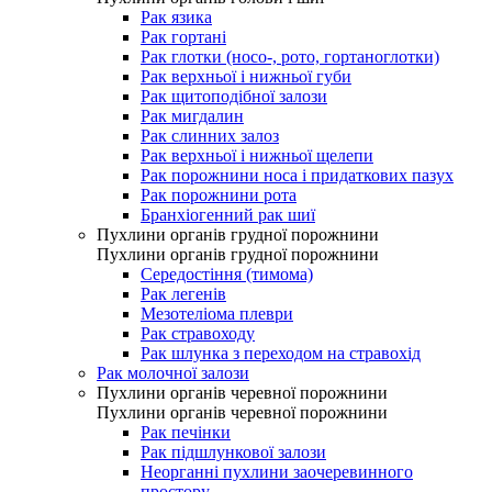
Рак язика
Рак гортані
Рак глотки (носо-, рото, гортаноглотки)
Рак верхньої і нижньої губи
Рак щитоподібної залози
Рак мигдалин
Рак слинних залоз
Рак верхньої і нижньої щелепи
Рак порожнини носа і придаткових пазух
Рак порожнини рота
Бранхіогенний рак шиї
Пухлини органів грудної порожнини
Пухлини органів грудної порожнини
Середостіння (тимома)
Рак легенів
Мезотеліома плеври
Рак стравоходу
Рак шлунка з переходом на стравохід
Рак молочної залози
Пухлини органів черевної порожнини
Пухлини органів черевної порожнини
Рак печінки
Рак підшлункової залози
Неорганні пухлини заочеревинного
простору