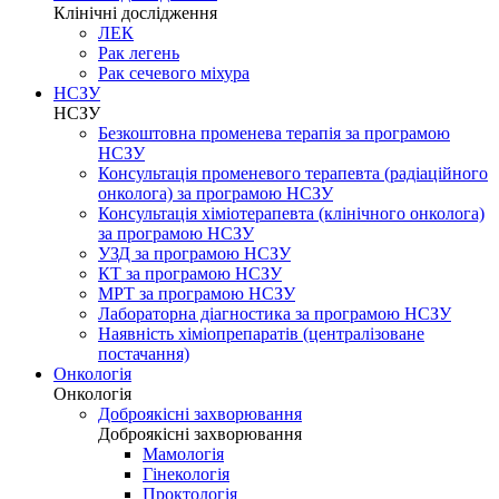
Клінічні дослідження
ЛЕК
Рак легень
Рак сечевого міхура
НСЗУ
НСЗУ
Безкоштовна променева терапія за програмою
НСЗУ
Консультація променевого терапевта (радіаційного
онколога) за програмою НСЗУ
Консультація хіміотерапевта (клінічного онколога)
за програмою НСЗУ
УЗД за програмою НСЗУ
КТ за програмою НСЗУ
МРТ за програмою НСЗУ
Лабораторна діагностика за програмою НСЗУ
Наявність хіміопрепаратів (централізоване
постачання)
Онкологія
Онкологія
Доброякісні захворювання
Доброякісні захворювання
Мамологія
Гінекологія
Проктологія