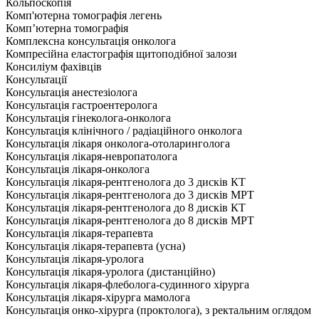
Кольпоскопія
Комп'ютерна томографія легень
Комп’ютерна томографія
Комплексна консультація онколога
Компресійна еластографія щитоподібної залози
Консиліум фахівців
Консультації
Консультація анестезіолога
Консультація гастроентеролога
Консультація гінеколога-онколога
Консультація клінічного / радіаційного онколога
Консультація лікаря онколога-отоларинголога
Консультація лікаря-невропатолога
Консультація лікаря-онколога
Консультація лікаря-рентгенолога до 3 дисків КТ
Консультація лікаря-рентгенолога до 3 дисків МРТ
Консультація лікаря-рентгенолога до 8 дисків КТ
Консультація лікаря-рентгенолога до 8 дисків МРТ
Консультація лікаря-терапевта
Консультація лікаря-терапевта (усна)
Консультація лікаря-уролога
Консультація лікаря-уролога (дистанційно)
Консультація лікаря-флеболога-судинного хірурга
Консультація лікаря-хірурга мамолога
Консультація онко-хірурга (проктолога), з ректальним оглядом