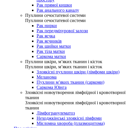
Рак прямої кишки
Рак анального каналу
Пухлини сечостатевої системи
Пухлини сечостатевої системи
Рак нирки
Рак передміхурової залози
Рак яєчка
Рак яєчників
Рак шийки матки
Рак тіла матки
Саркома матки
Пухлини шкіри, м’яких тканин і кісток
Пухлини шкіри, м’яких тканин і кісток
Злоякісні пухлини шкіри (лімфоми шкіри)
Меланома
Пухлини м’яких тканин (саркоми)
Саркома Юінга
Злоякісні новоутворення лімфоїдної і кровотворної
тканин
Злоякісні новоутворення лімфоїдної і кровотворної
тканин
Лімфогранулематоз
Неходжкінські злоякісні лімфоми
Мієломна хвороба (плазмоцитома)