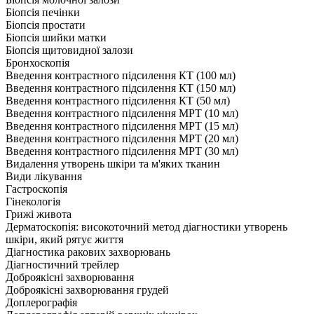
Біопсія печінки
Біопсія простати
Біопсія шийки матки
Біопсія щитовидної залози
Бронхоскопія
Введення контрастного підсилення КТ (100 мл)
Введення контрастного підсилення КТ (150 мл)
Введення контрастного підсилення КТ (50 мл)
Введення контрастного підсилення МРТ (10 мл)
Введення контрастного підсилення МРТ (15 мл)
Введення контрастного підсилення МРТ (20 мл)
Введення контрастного підсилення МРТ (30 мл)
Видалення утворень шкіри та м'яких тканин
Види лікування
Гастроскопія
Гінекологія
Грижі живота
Дерматоскопія: високоточний метод діагностики утворень
шкіри, який рятує життя
Діагностика ракових захворювань
Діагностичний трейлер
Доброякісні захворювання
Доброякісні захворювання грудей
Доплерографія