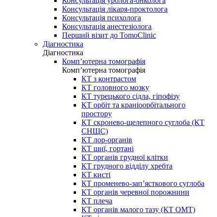
Консультація уролога-онколога
Консультація лікаря-проктолога
Консультація психолога
Консультація анестезіолога
Перший візит до TomoClinic
Діагностика
Діагностика
Комп’ютерна томографія
Комп’ютерна томографія
КТ з контрастом
КТ головного мозку
КТ турецького сідла, гіпофізу
КТ орбіт та краніоорбітального
простору
КТ скронево-щелепного суглоба (КТ
СНЩС)
КТ лор-органів
КТ шиї, гортані
КТ органів грудної клітки
КТ грудного відділу хребта
КТ кисті
КТ променево-зап’ясткового суглоба
КТ органів черевної порожнини
КТ плеча
КТ органів малого тазу (КТ ОМТ)