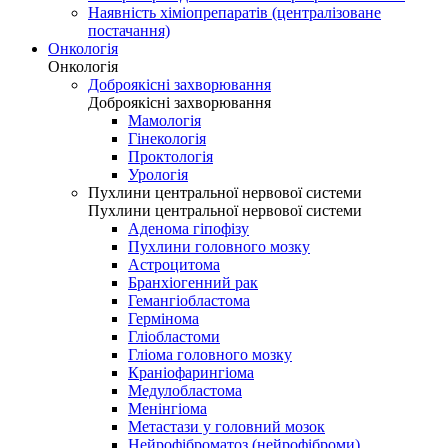
Наявність хіміопрепаратів (централізоване
постачання)
Онкологія
Онкологія
Доброякісні захворювання
Доброякісні захворювання
Мамологія
Гінекологія
Проктологія
Урологія
Пухлини центральної нервової системи
Пухлини центральної нервової системи
Аденома гіпофізу
Пухлини головного мозку
Астроцитома
Бранхіогенний рак
Гемангіобластома
Гермінома
Гліобластоми
Гліома головного мозку
Краніофарингіома
Медулобластома
Менінгіома
Метастази у головний мозок
Нейрофіброматоз (нейрофіброми)