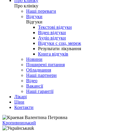
Про клініку
Про клініку
Наші переваги
Відгуки
Відгуки
Текстові відгуки
Відео відгуки
Аудіо відгуки
Відгуки с соц. мереж
Результати лікування
Книга відгуків
Новини
Поширені питання
Обладнання
Наші партнери
Відео
Вакансії
Наші гарантії
Лікарі
Ціни
Контакти
Кропивницький
uk