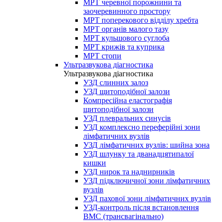
МРТ черевної порожнини та
заочеревинного простору
МРТ поперекового відділу хребта
МРТ органів малого тазу
МРТ кульшового суглоба
МРТ крижів та куприка
МРТ стопи
Ультразвукова діагностика
Ультразвукова діагностика
УЗД слинних залоз
УЗД щитоподібної залози
Компресійна еластографія
щитоподібної залози
УЗД плевральних синусів
УЗД комплексно переферійні зони
лімфатичних вузлів
УЗД лімфатичних вузлів: шийна зона
УЗД шлунку та дванадцятипалої
кишки
УЗД нирок та наднирників
УЗД підключичної зони лімфатичних
вузлів
УЗД пахової зони лімфатичних вузлів
УЗД-контроль після встановлення
ВМС (трансвагінально)