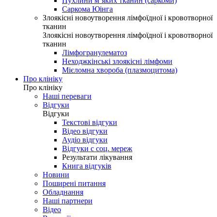
Пухлини м’яких тканин (саркоми)
Саркома Юінга
Злоякісні новоутворення лімфоїдної і кровотворної
тканин
Злоякісні новоутворення лімфоїдної і кровотворної
тканин
Лімфогранулематоз
Неходжкінські злоякісні лімфоми
Мієломна хвороба (плазмоцитома)
Про клініку
Про клініку
Наші переваги
Відгуки
Відгуки
Текстові відгуки
Відео відгуки
Аудіо відгуки
Відгуки с соц. мереж
Результати лікування
Книга відгуків
Новини
Поширені питання
Обладнання
Наші партнери
Відео