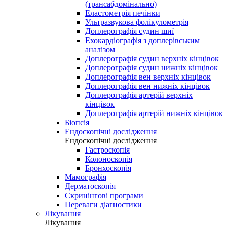
(трансабдомінально)
Еластометрія печінки
Ультразвукова фолікулометрія
Доплерографія судин шиї
Ехокардіографія з доплерівським
аналізом
Доплерографія судин верхніх кінцівок
Доплерографія судин нижніх кінцівок
Доплерографія вен верхніх кінцівок
Доплерографія вен нижніх кінцівок
Доплерографія артерій верхніх
кінцівок
Доплерографія артерій нижніх кінцівок
Біопсія
Ендоскопічні дослідження
Ендоскопічні дослідження
Гастроскопія
Колоноскопія
Бронхоскопія
Мамографія
Дерматоскопія
Скринінгові програми
Переваги діагностики
Лікування
Лікування