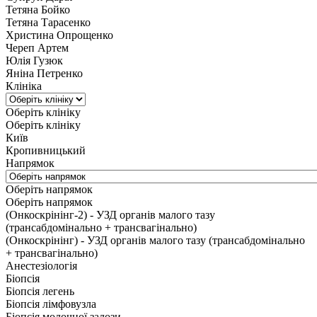
Тетяна Бойко
Тетяна Тарасенко
Христина Опрощенко
Череп Артем
Юлія Гузюк
Яніна Петренко
Клініка
Оберіть клініку
Оберіть клініку
Київ
Кропивницький
Напрямок
Оберіть напрямок
Оберіть напрямок
(Онкоскрінінг-2) - УЗД органів малого тазу
(трансабдомінально + трансвагінально)
(Онкоскрінінг) - УЗД органів малого тазу (трансабдомінально
+ трансвагінально)
Анестезіологія
Біопсія
Біопсія легень
Біопсія лімфовузла
Біопсія молочної залози