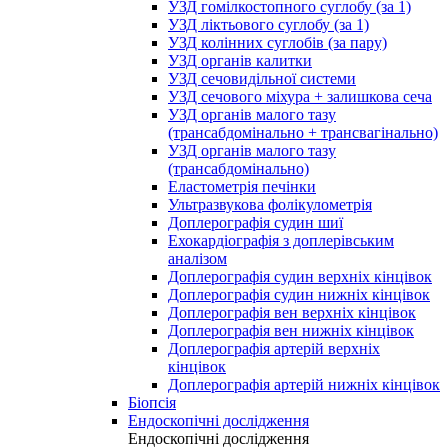
УЗД гомілкостопного суглобу (за 1)
УЗД ліктьового суглобу (за 1)
УЗД колінних суглобів (за пару)
УЗД органів калитки
УЗД сечовидільної системи
УЗД сечового міхура + залишкова сеча
УЗД органів малого тазу
(трансабдомінально + трансвагінально)
УЗД органів малого тазу
(трансабдомінально)
Еластометрія печінки
Ультразвукова фолікулометрія
Доплерографія судин шиї
Ехокардіографія з доплерівським
аналізом
Доплерографія судин верхніх кінцівок
Доплерографія судин нижніх кінцівок
Доплерографія вен верхніх кінцівок
Доплерографія вен нижніх кінцівок
Доплерографія артерій верхніх
кінцівок
Доплерографія артерій нижніх кінцівок
Біопсія
Ендоскопічні дослідження
Ендоскопічні дослідження