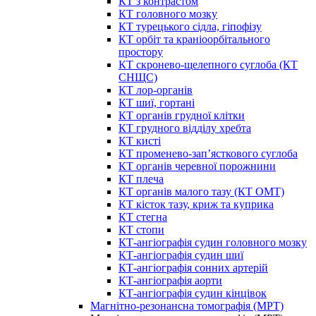
КТ з контрастом
КТ головного мозку
КТ турецького сідла, гіпофізу
КТ орбіт та краніоорбітального
простору
КТ скронево-щелепного суглоба (КТ
СНЩС)
КТ лор-органів
КТ шиї, гортані
КТ органів грудної клітки
КТ грудного відділу хребта
КТ кисті
КТ променево-зап’ясткового суглоба
КТ органів черевної порожнини
КТ плеча
КТ органів малого тазу (КТ ОМТ)
КТ кісток тазу, криж та куприка
КТ стегна
КТ стопи
КТ-ангіографія судин головного мозку
КТ-ангіографія судин шиї
КТ-ангіографія сонних артерій
КТ-ангіографія аорти
КТ-ангіографія судин кінцівок
Магнітно-резонансна томографія (МРТ)