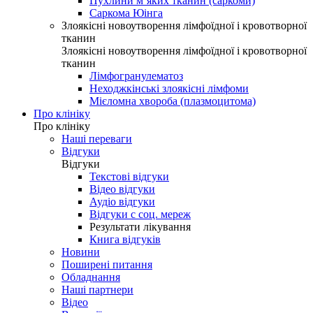
Пухлини м’яких тканин (саркоми)
Саркома Юінга
Злоякісні новоутворення лімфоїдної і кровотворної
тканин
Злоякісні новоутворення лімфоїдної і кровотворної
тканин
Лімфогранулематоз
Неходжкінські злоякісні лімфоми
Мієломна хвороба (плазмоцитома)
Про клініку
Про клініку
Наші переваги
Відгуки
Відгуки
Текстові відгуки
Відео відгуки
Аудіо відгуки
Відгуки с соц. мереж
Результати лікування
Книга відгуків
Новини
Поширені питання
Обладнання
Наші партнери
Відео