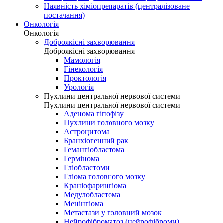
Наявність хіміопрепаратів (централізоване
постачання)
Онкологія
Онкологія
Доброякісні захворювання
Доброякісні захворювання
Мамологія
Гінекологія
Проктологія
Урологія
Пухлини центральної нервової системи
Пухлини центральної нервової системи
Аденома гіпофізу
Пухлини головного мозку
Астроцитома
Бранхіогенний рак
Гемангіобластома
Гермінома
Гліобластоми
Гліома головного мозку
Краніофарингіома
Медулобластома
Менінгіома
Метастази у головний мозок
Нейрофіброматоз (нейрофіброми)