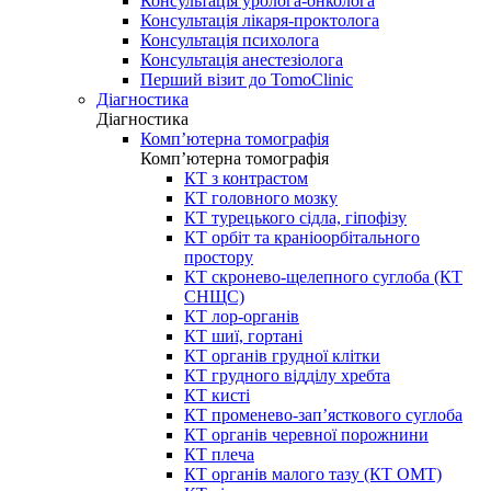
Консультація уролога-онколога
Консультація лікаря-проктолога
Консультація психолога
Консультація анестезіолога
Перший візит до TomoClinic
Діагностика
Діагностика
Комп’ютерна томографія
Комп’ютерна томографія
КТ з контрастом
КТ головного мозку
КТ турецького сідла, гіпофізу
КТ орбіт та краніоорбітального
простору
КТ скронево-щелепного суглоба (КТ
СНЩС)
КТ лор-органів
КТ шиї, гортані
КТ органів грудної клітки
КТ грудного відділу хребта
КТ кисті
КТ променево-зап’ясткового суглоба
КТ органів черевної порожнини
КТ плеча
КТ органів малого тазу (КТ ОМТ)