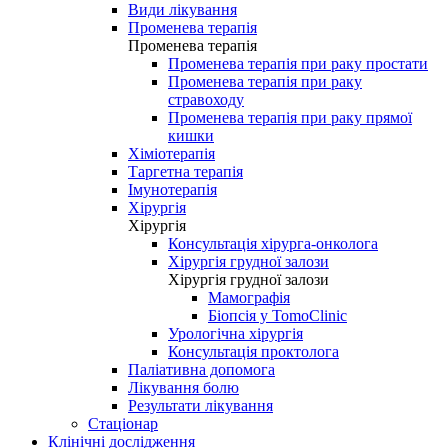
Види лікування
Променева терапія
Променева терапія
Променева терапія при раку простати
Променева терапія при раку
стравоходу
Променева терапія при раку прямої
кишки
Хіміотерапія
Таргетна терапія
Імунотерапія
Хірургія
Хірургія
Консультація хірурга-онколога
Хірургія грудної залози
Хірургія грудної залози
Мамографія
Біопсія у TomoClinic
Урологічна хірургія
Консультація проктолога
Паліативна допомога
Лікування болю
Результати лікування
Стаціонар
Клінічні дослідження