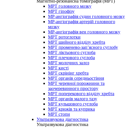
Магнітно-резонансна томографія (МРТ)
МРТ головного мозку
МРТ гіпофізу
МР-ангіографія судин головного мозку
МР-ангіографія артерій головного
мозку
МР-ангіографія вен головного мозку
МРТ ротоглотки
МРТ шийного відділу хребта
МРТ променево-зап’ясного суглобу
МРТ ліктьового суглоба
МРТ плечового суглоба
МРТ молочних залоз
МРТ кисті
МРТ скрінінг хребта
МРТ органів середньостіння
МРТ черевної порожнини та
заочеревинного простору
МРТ поперекового відділу хребта
МРТ органів малого тазу
МРТ кульшового суглоба
МРТ крижів та куприка
МРТ стопи
Ультразвукова діагностика
Ультразвукова діагностика