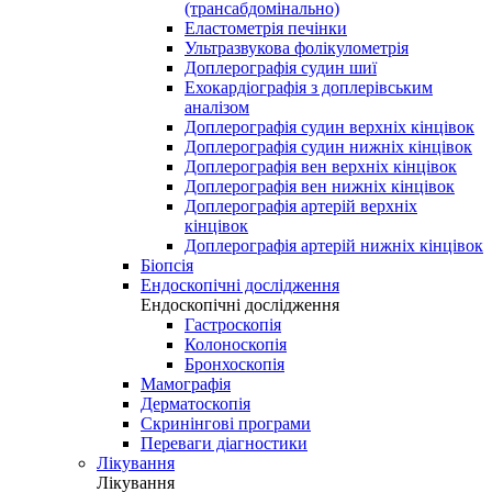
(трансабдомінально)
Еластометрія печінки
Ультразвукова фолікулометрія
Доплерографія судин шиї
Ехокардіографія з доплерівським
аналізом
Доплерографія судин верхніх кінцівок
Доплерографія судин нижніх кінцівок
Доплерографія вен верхніх кінцівок
Доплерографія вен нижніх кінцівок
Доплерографія артерій верхніх
кінцівок
Доплерографія артерій нижніх кінцівок
Біопсія
Ендоскопічні дослідження
Ендоскопічні дослідження
Гастроскопія
Колоноскопія
Бронхоскопія
Мамографія
Дерматоскопія
Скринінгові програми
Переваги діагностики
Лікування
Лікування