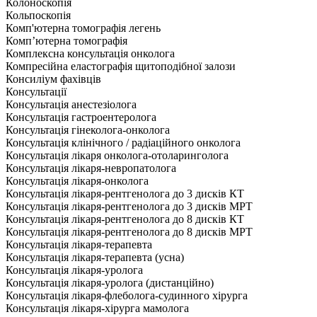
Колоноскопія
Кольпоскопія
Комп'ютерна томографія легень
Комп’ютерна томографія
Комплексна консультація онколога
Компресійна еластографія щитоподібної залози
Консиліум фахівців
Консультації
Консультація анестезіолога
Консультація гастроентеролога
Консультація гінеколога-онколога
Консультація клінічного / радіаційного онколога
Консультація лікаря онколога-отоларинголога
Консультація лікаря-невропатолога
Консультація лікаря-онколога
Консультація лікаря-рентгенолога до 3 дисків КТ
Консультація лікаря-рентгенолога до 3 дисків МРТ
Консультація лікаря-рентгенолога до 8 дисків КТ
Консультація лікаря-рентгенолога до 8 дисків МРТ
Консультація лікаря-терапевта
Консультація лікаря-терапевта (усна)
Консультація лікаря-уролога
Консультація лікаря-уролога (дистанційно)
Консультація лікаря-флеболога-судинного хірурга
Консультація лікаря-хірурга мамолога