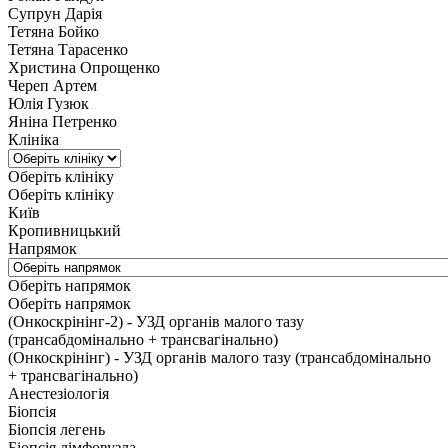
Супрун Дарія
Тетяна Бойко
Тетяна Тарасенко
Христина Опрощенко
Череп Артем
Юлія Гузюк
Яніна Петренко
Клініка
Оберіть клініку
Оберіть клініку
Київ
Кропивницький
Напрямок
Оберіть напрямок
Оберіть напрямок
(Онкоскрінінг-2) - УЗД органів малого тазу
(трансабдомінально + трансвагінально)
(Онкоскрінінг) - УЗД органів малого тазу (трансабдомінально
+ трансвагінально)
Анестезіологія
Біопсія
Біопсія легень
Біопсія лімфовузла