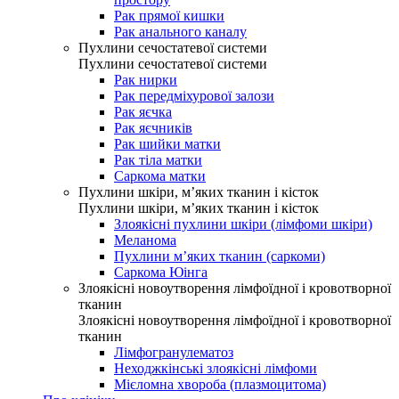
Рак прямої кишки
Рак анального каналу
Пухлини сечостатевої системи
Пухлини сечостатевої системи
Рак нирки
Рак передміхурової залози
Рак яєчка
Рак яєчників
Рак шийки матки
Рак тіла матки
Саркома матки
Пухлини шкіри, м’яких тканин і кісток
Пухлини шкіри, м’яких тканин і кісток
Злоякісні пухлини шкіри (лімфоми шкіри)
Меланома
Пухлини м’яких тканин (саркоми)
Саркома Юінга
Злоякісні новоутворення лімфоїдної і кровотворної
тканин
Злоякісні новоутворення лімфоїдної і кровотворної
тканин
Лімфогранулематоз
Неходжкінські злоякісні лімфоми
Мієломна хвороба (плазмоцитома)