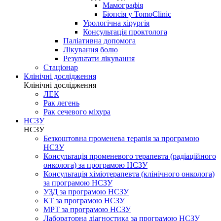
Мамографія
Біопсія у TomoClinic
Урологічна хірургія
Консультація проктолога
Паліативна допомога
Лікування болю
Результати лікування
Стаціонар
Клінічні дослідження
Клінічні дослідження
ЛЕК
Рак легень
Рак сечевого міхура
НСЗУ
НСЗУ
Безкоштовна променева терапія за програмою
НСЗУ
Консультація променевого терапевта (радіаційного
онколога) за програмою НСЗУ
Консультація хіміотерапевта (клінічного онколога)
за програмою НСЗУ
УЗД за програмою НСЗУ
КТ за програмою НСЗУ
МРТ за програмою НСЗУ
Лабораторна діагностика за програмою НСЗУ