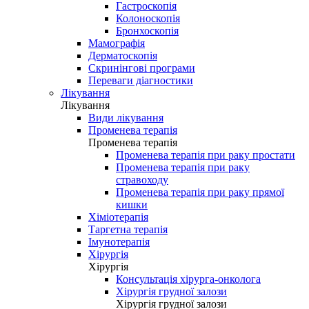
Гастроскопія
Колоноскопія
Бронхоскопія
Мамографія
Дерматоскопія
Скринінгові програми
Переваги діагностики
Лікування
Лікування
Види лікування
Променева терапія
Променева терапія
Променева терапія при раку простати
Променева терапія при раку
стравоходу
Променева терапія при раку прямої
кишки
Хіміотерапія
Таргетна терапія
Імунотерапія
Хірургія
Хірургія
Консультація хірурга-онколога
Хірургія грудної залози
Хірургія грудної залози