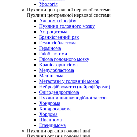
Урологія
Пухлини центральної нервової системи
Пухлини центральної нервової системи
Аденома гіпофізу
Пухлини головного мозку
Астроцитома
Бранхіогенний рак
Гемангіобластома
Гермінома
Гліобластоми
Гліома головного мозку
Краніофарингіома
Медулобластома
Менінгіома
Метастази у головний мозок
Нейрофіброматоз (нейрофіброми)
Олігодендрогліома
Пухлини шишкоподібної залози
Хондрома
Хондросаркома
Хордома
Шваннома
Епендимома
Пухлини органів голови і шиї
Пухлини органів голови і шиї