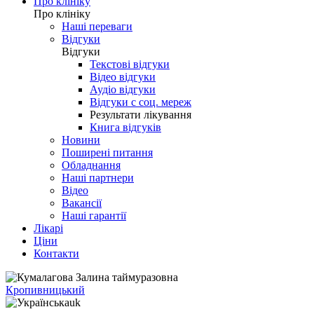
Про клініку
Про клініку
Наші переваги
Відгуки
Відгуки
Текстові відгуки
Відео відгуки
Аудіо відгуки
Відгуки с соц. мереж
Результати лікування
Книга відгуків
Новини
Поширені питання
Обладнання
Наші партнери
Відео
Вакансії
Наші гарантії
Лікарі
Ціни
Контакти
Кропивницький
uk