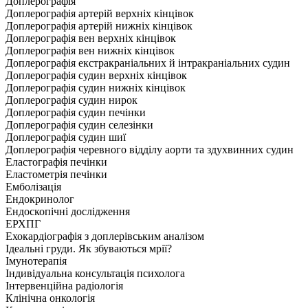
Доплерографія
Доплерографія артерій верхніх кінцівок
Доплерографія артерій нижніх кінцівок
Доплерографія вен верхніх кінцівок
Доплерографія вен нижніх кінцівок
Доплерографія екстракраніальних й інтракраніальних судин
Доплерографія судин верхніх кінцівок
Доплерографія судин нижніх кінцівок
Доплерографія судин нирок
Доплерографія судин печінки
Доплерографія судин селезінки
Доплерографія судин шиї
Доплерографія черевного відділу аорти та здухвинних судин
Еластографія печінки
Еластометрія печінки
Емболізація
Ендокринолог
Ендоскопічні дослідження
ЕРХПГ
Ехокардіографія з доплерівським аналізом
Ідеальні груди. Як збуваються мрії?
Імунотерапія
Індивідуальна консультація психолога
Інтервенційна радіологія
Клінічна онкологія