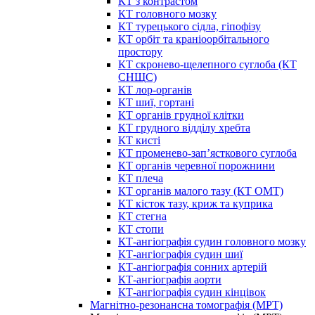
КТ з контрастом
КТ головного мозку
КТ турецького сідла, гіпофізу
КТ орбіт та краніоорбітального
простору
КТ скронево-щелепного суглоба (КТ
СНЩС)
КТ лор-органів
КТ шиї, гортані
КТ органів грудної клітки
КТ грудного відділу хребта
КТ кисті
КТ променево-зап’ясткового суглоба
КТ органів черевної порожнини
КТ плеча
КТ органів малого тазу (КТ ОМТ)
КТ кісток тазу, криж та куприка
КТ стегна
КТ стопи
КТ-ангіографія судин головного мозку
КТ-ангіографія судин шиї
КТ-ангіографія сонних артерій
КТ-ангіографія аорти
КТ-ангіографія судин кінцівок
Магнітно-резонансна томографія (МРТ)