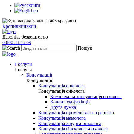
ru
en
Кропивницький
Дзвоніть безкоштовно
0 800 33 45 69
Пошук
Послуги
Послуги
Консультації
Консультації
Консультація онколога
Консультація онколога
Комплексна консультація онколога
Консиліум фахівців
Друга думка
Консультація променевого терапевта
Консультація мамолога
Консультація хірурга-онколога
Консультація гінеколога-онколога