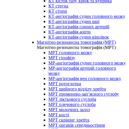
КТ кісток тазу, криж та куприка
КТ стегна
КТ стопи
КТ-ангіографія судин головного мозку
КТ-ангіографія судин шиї
КТ-ангіографія сонних артерій
КТ-ангіографія аорти
КТ-ангіографія судин кінцівок
Магнітно-резонансна томографія (МРТ)
Магнітно-резонансна томографія (МРТ)
МРТ головного мозку
МРТ гіпофізу
МР-ангіографія судин головного мозку
МР-ангіографія артерій головного
мозку
МР-ангіографія вен головного мозку
МРТ ротоглотки
МРТ шийного відділу хребта
МРТ променево-зап’ясного суглобу
МРТ ліктьового суглоба
МРТ плечового суглоба
МРТ молочних залоз
МРТ кисті
МРТ скрінінг хребта
МРТ органів середньостіння