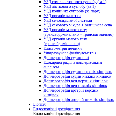
УЗД гомілкостопного суглобу (за 1)
УЗД ліктьового суглобу (за 1)
УЗД колінних суглобів (за пару)
УЗД органів калитки
УЗД сечовидільної системи
УЗД сечового міхура + залишкова сеча
УЗД органів малого тазу
(трансабдомінально + трансвагінально)
УЗД органів малого тазу
(трансабдомінально)
Еластометрія печінки
Ультразвукова фолікулометрія
Доплерографія судин шиї
Ехокардіографія з доплерівським
аналізом
Доплерографія судин верхніх кінцівок
Доплерографія судин нижніх кінцівок
Доплерографія вен верхніх кінцівок
Доплерографія вен нижніх кінцівок
Доплерографія артерій верхніх
кінцівок
Доплерографія артерій нижніх кінцівок
Біопсія
Ендоскопічні дослідження
Ендоскопічні дослідження