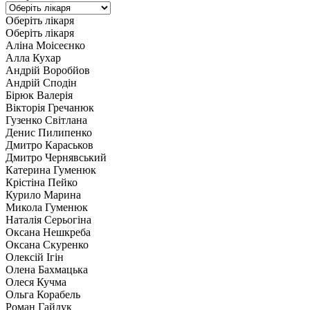
Оберіть лікаря
Оберіть лікаря
Аліна Моісеєнко
Алла Кухар
Андрій Воробйов
Андрій Сподін
Бірюк Валерія
Вікторія Гречанюк
Гузенко Світлана
Денис Пилипенко
Дмитро Караськов
Дмитро Чернявський
Катерина Гуменюк
Крістіна Пейко
Курило Марина
Микола Гуменюк
Наталія Серьогіна
Оксана Нешкреба
Оксана Скуренко
Олексій Ігін
Олена Бахмацька
Олеся Кучма
Ольга Корабель
Роман Гайдук