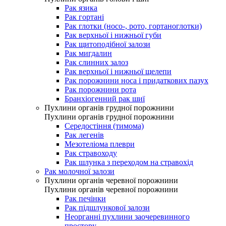
Рак язика
Рак гортані
Рак глотки (носо-, рото, гортаноглотки)
Рак верхньої і нижньої губи
Рак щитоподібної залози
Рак мигдалин
Рак слинних залоз
Рак верхньої і нижньої щелепи
Рак порожнини носа і придаткових пазух
Рак порожнини рота
Бранхіогенний рак шиї
Пухлини органів грудної порожнини
Пухлини органів грудної порожнини
Середостіння (тимома)
Рак легенів
Мезотеліома плеври
Рак стравоходу
Рак шлунка з переходом на стравохід
Рак молочної залози
Пухлини органів черевної порожнини
Пухлини органів черевної порожнини
Рак печінки
Рак підшлункової залози
Неорганні пухлини заочеревинного
простору