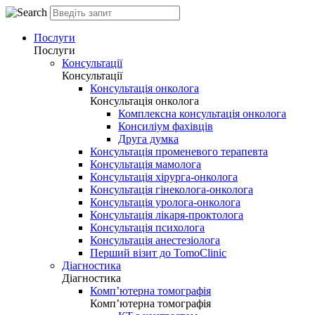
Послуги
Послуги
Консультації
Консультації
Консультація онколога
Консультація онколога
Комплексна консультація онколога
Консиліум фахівців
Друга думка
Консультація променевого терапевта
Консультація мамолога
Консультація хірурга-онколога
Консультація гінеколога-онколога
Консультація уролога-онколога
Консультація лікаря-проктолога
Консультація психолога
Консультація анестезіолога
Перший візит до TomoClinic
Діагностика
Діагностика
Комп’ютерна томографія
Комп’ютерна томографія