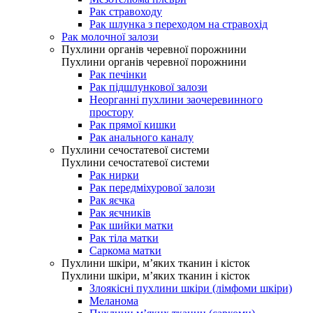
Рак стравоходу
Рак шлунка з переходом на стравохід
Рак молочної залози
Пухлини органів черевної порожнини
Пухлини органів черевної порожнини
Рак печінки
Рак підшлункової залози
Неорганні пухлини заочеревинного
простору
Рак прямої кишки
Рак анального каналу
Пухлини сечостатевої системи
Пухлини сечостатевої системи
Рак нирки
Рак передміхурової залози
Рак яєчка
Рак яєчників
Рак шийки матки
Рак тіла матки
Саркома матки
Пухлини шкіри, м’яких тканин і кісток
Пухлини шкіри, м’яких тканин і кісток
Злоякісні пухлини шкіри (лімфоми шкіри)
Меланома