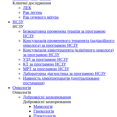
Клінічні дослідження
ЛЕК
Рак легень
Рак сечевого міхура
НСЗУ
НСЗУ
Безкоштовна променева терапія за програмою
НСЗУ
Консультація променевого терапевта (радіаційного
онколога) за програмою НСЗУ
Консультація хіміотерапевта (клінічного онколога)
за програмою НСЗУ
УЗД за програмою НСЗУ
КТ за програмою НСЗУ
МРТ за програмою НСЗУ
Лабораторна діагностика за програмою НСЗУ
Наявність хіміопрепаратів (централізоване
постачання)
Онкологія
Онкологія
Доброякісні захворювання
Доброякісні захворювання
Мамологія
Гінекологія
Проктологія