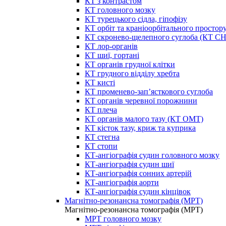
КТ з контрастом
КТ головного мозку
КТ турецького сідла, гіпофізу
КТ орбіт та краніоорбітального простор
КТ скронево-щелепного суглоба (КТ 
КТ лор-органів
КТ шиї, гортані
КТ органів грудної клітки
КТ грудного відділу хребта
КТ кисті
КТ променево-зап’ясткового суглоба
КТ органів черевної порожнини
КТ плеча
КТ органів малого тазу (КТ ОМТ)
КТ кісток тазу, криж та куприка
КТ стегна
КТ стопи
КТ-ангіографія судин головного мозку
КТ-ангіографія судин шиї
КТ-ангіографія сонних артерій
КТ-ангіографія аорти
КТ-ангіографія судин кінцівок
Магнітно-резонансна томографія (МРТ)
Магнітно-резонансна томографія (МРТ)
МРТ головного мозку