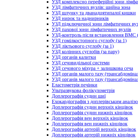
УЗД комплексно переферійні зони лімфа
УЗД лімфатичних вузлів: шийна зона
УЗД шлунку та дванадцятипалої кишки
УЗД нирок та наднирників
УЗД підключичної зони лімфатичних вуз
УЗД пахової зони лімфатичних вузлів
УЗД-контроль після встановлення ВМС (
УЗД гомілкостопного суглобу (за 1)
УЗД ліктьового суглобу (за 1)
УЗД колінних суглобів (за пару)
УЗД органів калитки
УЗД сечовидільної системи
УЗД сечового міхура + залишкова сеча
УЗД органів малого тазу (трансабдоміна
УЗД органів малого тазу (трансабдоміна
Еластометрія печінки
Ультразвукова фолікулометрія
Доплерографія судин шиї
Ехокардіографія з доплерівським аналіз
Доплерографія судин верхніх кінцівок
Доплерографія судин нижніх кінцівок
Доплерографія вен верхніх кінцівок
Доплерографія вен нижніх кінцівок
Доплерографія артерій верхніх кінцівок
Доплерографія артерій нижніх кінцівок