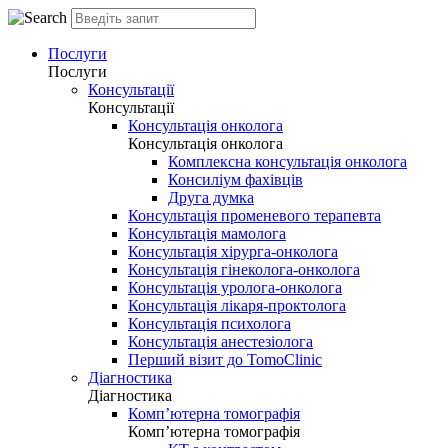
Послуги
Послуги
Консультації
Консультації
Консультація онколога
Консультація онколога
Комплексна консультація онколога
Консиліум фахівців
Друга думка
Консультація променевого терапевта
Консультація мамолога
Консультація хірурга-онколога
Консультація гінеколога-онколога
Консультація уролога-онколога
Консультація лікаря-проктолога
Консультація психолога
Консультація анестезіолога
Перший візит до TomoClinic
Діагностика
Діагностика
Комп’ютерна томографія
Комп’ютерна томографія