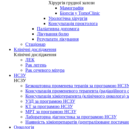
Хірургія грудної залози
Мамографія
Біопсія у TomoClinic
Урологічна хірургія
Консультація проктолога
Паліативна допомога
Лікування болю
Результати лікування
Стаціонар
Клінічні дослідження
Клінічні дослідження
ЛЕК
Рак легень
Рак сечевого міхура
НСЗУ
НСЗУ
Безкоштовна променева терапія за програмою НСЗ
Консультація променевого терапевта (радіаційного
Консультація хіміотерапевта (клінічного онколога)
УЗД за програмою НСЗУ
КТ за програмою НСЗУ
МРТ за програмою НСЗУ
Лабораторна діагностика за програмою НСЗУ
Наявність хіміопрепаратів (централізоване постачан
Онкологія