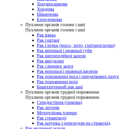
Хондросаркома
Хордома
Шваннома
Епендимома
Пухлини органів голови і шиї
Пухлини органів голови і шиї
Рак язика
Рак гортані
Рак глотки (носо-, рото, гортаноглотки)
Рак верхньої і нижньої губи
Рак щитоподібної залози
Рак мигдалин
Рак слинних залоз
Рак верхньої і нижньої щелепи
Рак порожнини носа і придаткових пазух
Рак порожнини рота
Бранхіогенний рак шиї
Пухлини органів грудної порожнини
Пухлини органів грудної порожнини
Середостіння (тимома)
Рак легенів
Мезотеліома плеври
Рак стравоходу
Рак шлунка з переходом на стравохід
Рак молочної залози