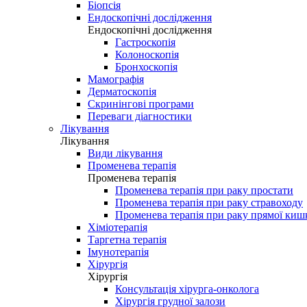
Біопсія
Ендоскопічні дослідження
Ендоскопічні дослідження
Гастроскопія
Колоноскопія
Бронхоскопія
Мамографія
Дерматоскопія
Скринінгові програми
Переваги діагностики
Лікування
Лікування
Види лікування
Променева терапія
Променева терапія
Променева терапія при раку простати
Променева терапія при раку стравоходу
Променева терапія при раку прямої киш
Хіміотерапія
Таргетна терапія
Імунотерапія
Хірургія
Хірургія
Консультація хірурга-онколога
Хірургія грудної залози