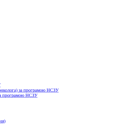
У
 онколога) за програмою НСЗУ
 за програмою НСЗУ
ня)