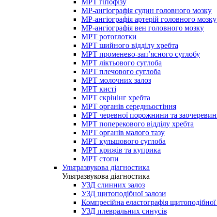
МРТ гіпофізу
МР-ангіографія судин головного мозку
МР-ангіографія артерій головного мозку
МР-ангіографія вен головного мозку
МРТ ротоглотки
МРТ шийного відділу хребта
МРТ променево-зап’ясного суглобу
МРТ ліктьового суглоба
МРТ плечового суглоба
МРТ молочних залоз
МРТ кисті
МРТ скрінінг хребта
МРТ органів середньостіння
МРТ черевної порожнини та заочеревин
МРТ поперекового відділу хребта
МРТ органів малого тазу
МРТ кульшового суглоба
МРТ крижів та куприка
МРТ стопи
Ультразвукова діагностика
Ультразвукова діагностика
УЗД слинних залоз
УЗД щитоподібної залози
Компресійна еластографія щитоподібної
УЗД плевральних синусів