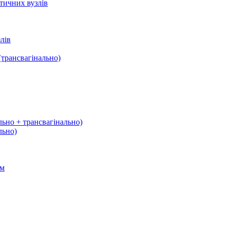
тичних вузлів
лів
трансвагінально)
льно + трансвагінально)
льно)
ом