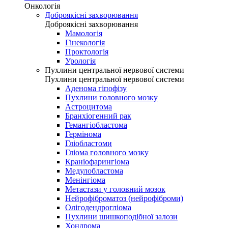
Онкологія
Доброякісні захворювання
Доброякісні захворювання
Мамологія
Гінекологія
Проктологія
Урологія
Пухлини центральної нервової системи
Пухлини центральної нервової системи
Аденома гіпофізу
Пухлини головного мозку
Астроцитома
Бранхіогенний рак
Гемангіобластома
Гермінома
Гліобластоми
Гліома головного мозку
Краніофарингіома
Медулобластома
Менінгіома
Метастази у головний мозок
Нейрофіброматоз (нейрофіброми)
Олігодендрогліома
Пухлини шишкоподібної залози
Хондрома