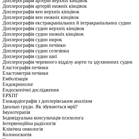
Доплерографія артерій верхніх кінцівок
Доплерографія артерій нижніх кінцівок
Доплерографія вен верхніх кінцівок
Доплерографія вен нижніх кінцівок
Доплерографія екстракраніальних й інтракраніальних судин
Доплерографія судин верхніх кінцівок
Доплерографія судин нижніх кінцівок
Доплерографія судин нирок
Доплерографія судин печінки
Доплерографія судин селезінки
Доплерографія судин шиї
Доплерографія черевного відділу аорти та здухвинних судин
Еластографія печінки
Еластометрія печінки
Емболізація
Ендокринолог
Ендоскопічні дослідження
ЕРХПГ
Ехокардіографія з доплерівським аналізом
Ідеальні груди. Як збуваються мрії?
Імунотерапія
Індивідуальна консультація психолога
Інтервенційна радіологія
Клінічна онкологія
Колоноскопія