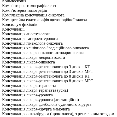
Кольпоскопія
Комп'ютерна томографія легень
Комп’ютерна томографія
Комплексна консультація онколога
Компресійна еластографія щитоподібної залози
Консиліум фахівців
Консультації
Консультація анестезіолога
Консультація гастроентеролога
Консультація гінеколога-онколога
Консультація клінічного / радіаційного онколога
Консультація лікаря онколога-отоларинголога
Консультація лікаря-невропатолога
Консультація лікаря-онколога
Консультація лікаря-рентгенолога до 3 дисків КТ
Консультація лікаря-рентгенолога до 3 дисків МРТ
Консультація лікаря-рентгенолога до 8 дисків КТ
Консультація лікаря-рентгенолога до 8 дисків МРТ
Консультація лікаря-терапевта
Консультація лікаря-терапевта (усна)
Консультація лікаря-уролога
Консультація лікаря-уролога (дистанційно)
Консультація лікаря-флеболога-судинного хірурга
Консультація лікаря-хірурга мамолога
Консультація онко-хірурга (проктолога), з ректальним оглядом