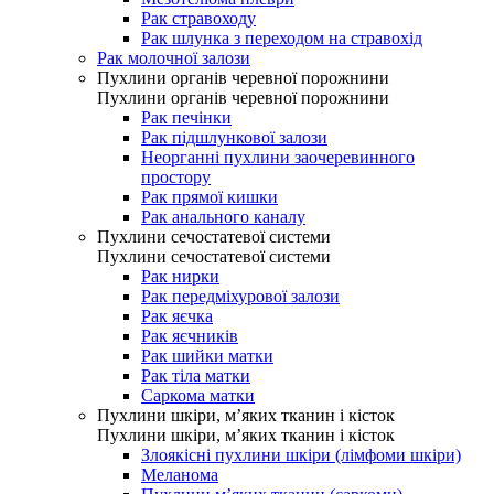
Рак стравоходу
Рак шлунка з переходом на стравохід
Рак молочної залози
Пухлини органів черевної порожнини
Пухлини органів черевної порожнини
Рак печінки
Рак підшлункової залози
Неорганні пухлини заочеревинного
простору
Рак прямої кишки
Рак анального каналу
Пухлини сечостатевої системи
Пухлини сечостатевої системи
Рак нирки
Рак передміхурової залози
Рак яєчка
Рак яєчників
Рак шийки матки
Рак тіла матки
Саркома матки
Пухлини шкіри, м’яких тканин і кісток
Пухлини шкіри, м’яких тканин і кісток
Злоякісні пухлини шкіри (лімфоми шкіри)
Меланома