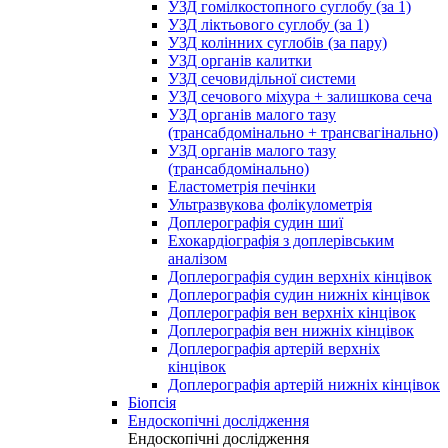
УЗД гомілкостопного суглобу (за 1)
УЗД ліктьового суглобу (за 1)
УЗД колінних суглобів (за пару)
УЗД органів калитки
УЗД сечовидільної системи
УЗД сечового міхура + залишкова сеча
УЗД органів малого тазу
(трансабдомінально + трансвагінально)
УЗД органів малого тазу
(трансабдомінально)
Еластометрія печінки
Ультразвукова фолікулометрія
Доплерографія судин шиї
Ехокардіографія з доплерівським
аналізом
Доплерографія судин верхніх кінцівок
Доплерографія судин нижніх кінцівок
Доплерографія вен верхніх кінцівок
Доплерографія вен нижніх кінцівок
Доплерографія артерій верхніх
кінцівок
Доплерографія артерій нижніх кінцівок
Біопсія
Ендоскопічні дослідження
Ендоскопічні дослідження