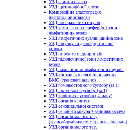
УЗД слинних залоз
УЗД щитоподібної залози
Компресійна еластографія
щитоподібної залози
УЗД плевральних синусів
УЗД комплексно переферійні зони
лімфатичних вузлів
УЗД лімфатичних вузлів: шийна зона
УЗД шлунку та дванадцятипалої
кишки
УЗД нирок та наднирників
УЗД підключичної зони лімфатичних
вузлів
УЗД пахової зони лімфатичних вузлів
УЗД-контроль після встановлення
ВМС (трансвагінально)
УЗД гомілкостопного суглобу (за 1)
УЗД ліктьового суглобу (за 1)
УЗД колінних суглобів (за пару)
УЗД органів калитки
УЗД сечовидільної системи
УЗД сечового міхура + залишкова сеча
УЗД органів малого тазу
(трансабдомінально + трансвагінально)
УЗД органів малого тазу