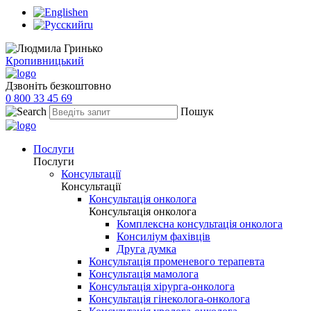
en
ru
Кропивницький
Дзвоніть безкоштовно
0 800 33 45 69
Пошук
Послуги
Послуги
Консультації
Консультації
Консультація онколога
Консультація онколога
Комплексна консультація онколога
Консиліум фахівців
Друга думка
Консультація променевого терапевта
Консультація мамолога
Консультація хірурга-онколога
Консультація гінеколога-онколога