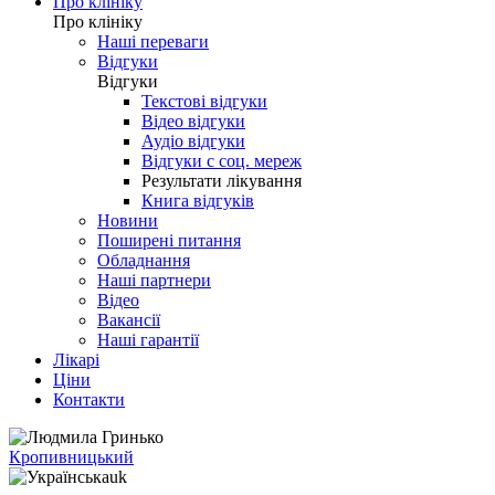
Про клініку
Про клініку
Наші переваги
Відгуки
Відгуки
Текстові відгуки
Відео відгуки
Аудіо відгуки
Відгуки с соц. мереж
Результати лікування
Книга відгуків
Новини
Поширені питання
Обладнання
Наші партнери
Відео
Вакансії
Наші гарантії
Лікарі
Ціни
Контакти
Кропивницький
uk