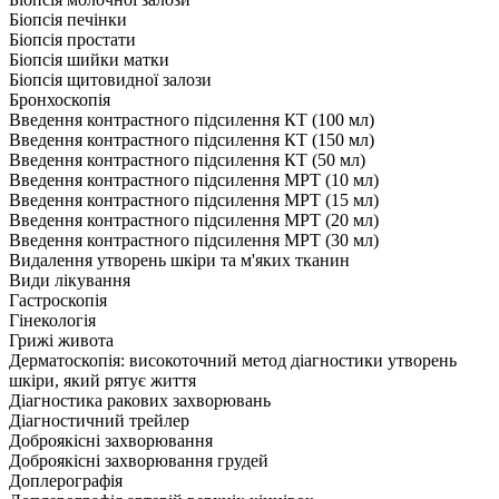
Біопсія печінки
Біопсія простати
Біопсія шийки матки
Біопсія щитовидної залози
Бронхоскопія
Введення контрастного підсилення КТ (100 мл)
Введення контрастного підсилення КТ (150 мл)
Введення контрастного підсилення КТ (50 мл)
Введення контрастного підсилення МРТ (10 мл)
Введення контрастного підсилення МРТ (15 мл)
Введення контрастного підсилення МРТ (20 мл)
Введення контрастного підсилення МРТ (30 мл)
Видалення утворень шкіри та м'яких тканин
Види лікування
Гастроскопія
Гінекологія
Грижі живота
Дерматоскопія: високоточний метод діагностики утворень
шкіри, який рятує життя
Діагностика ракових захворювань
Діагностичний трейлер
Доброякісні захворювання
Доброякісні захворювання грудей
Доплерографія