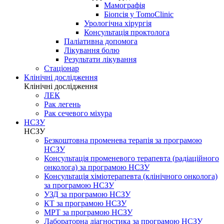
Мамографія
Біопсія у TomoClinic
Урологічна хірургія
Консультація проктолога
Паліативна допомога
Лікування болю
Результати лікування
Стаціонар
Клінічні дослідження
Клінічні дослідження
ЛЕК
Рак легень
Рак сечевого міхура
НСЗУ
НСЗУ
Безкоштовна променева терапія за програмою
НСЗУ
Консультація променевого терапевта (радіаційного
онколога) за програмою НСЗУ
Консультація хіміотерапевта (клінічного онколога)
за програмою НСЗУ
УЗД за програмою НСЗУ
КТ за програмою НСЗУ
МРТ за програмою НСЗУ
Лабораторна діагностика за програмою НСЗУ