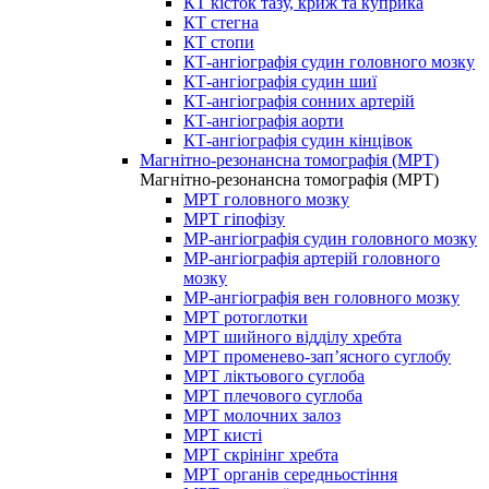
КТ кісток тазу, криж та куприка
КТ стегна
КТ стопи
КТ-ангіографія судин головного мозку
КТ-ангіографія судин шиї
КТ-ангіографія сонних артерій
КТ-ангіографія аорти
КТ-ангіографія судин кінцівок
Магнітно-резонансна томографія (МРТ)
Магнітно-резонансна томографія (МРТ)
МРТ головного мозку
МРТ гіпофізу
МР-ангіографія судин головного мозку
МР-ангіографія артерій головного
мозку
МР-ангіографія вен головного мозку
МРТ ротоглотки
МРТ шийного відділу хребта
МРТ променево-зап’ясного суглобу
МРТ ліктьового суглоба
МРТ плечового суглоба
МРТ молочних залоз
МРТ кисті
МРТ скрінінг хребта
МРТ органів середньостіння