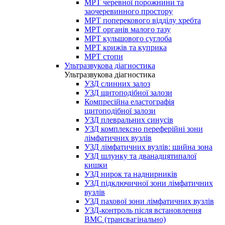
МРТ черевної порожнини та
заочеревинного простору
МРТ поперекового відділу хребта
МРТ органів малого тазу
МРТ кульшового суглоба
МРТ крижів та куприка
МРТ стопи
Ультразвукова діагностика
Ультразвукова діагностика
УЗД слинних залоз
УЗД щитоподібної залози
Компресійна еластографія
щитоподібної залози
УЗД плевральних синусів
УЗД комплексно переферійні зони
лімфатичних вузлів
УЗД лімфатичних вузлів: шийна зона
УЗД шлунку та дванадцятипалої
кишки
УЗД нирок та наднирників
УЗД підключичної зони лімфатичних
вузлів
УЗД пахової зони лімфатичних вузлів
УЗД-контроль після встановлення
ВМС (трансвагінально)