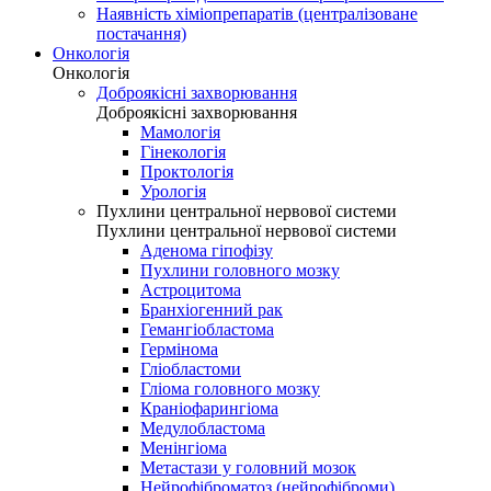
Наявність хіміопрепаратів (централізоване
постачання)
Онкологія
Онкологія
Доброякісні захворювання
Доброякісні захворювання
Мамологія
Гінекологія
Проктологія
Урологія
Пухлини центральної нервової системи
Пухлини центральної нервової системи
Аденома гіпофізу
Пухлини головного мозку
Астроцитома
Бранхіогенний рак
Гемангіобластома
Гермінома
Гліобластоми
Гліома головного мозку
Краніофарингіома
Медулобластома
Менінгіома
Метастази у головний мозок
Нейрофіброматоз (нейрофіброми)