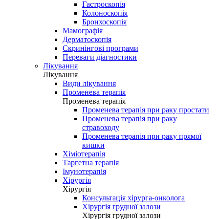
Гастроскопія
Колоноскопія
Бронхоскопія
Мамографія
Дерматоскопія
Скринінгові програми
Переваги діагностики
Лікування
Лікування
Види лікування
Променева терапія
Променева терапія
Променева терапія при раку простати
Променева терапія при раку
стравоходу
Променева терапія при раку прямої
кишки
Хіміотерапія
Таргетна терапія
Імунотерапія
Хірургія
Хірургія
Консультація хірурга-онколога
Хірургія грудної залози
Хірургія грудної залози