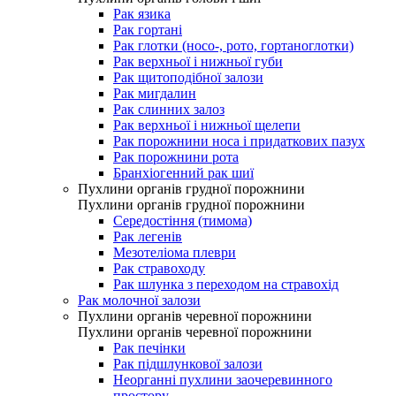
Рак язика
Рак гортані
Рак глотки (носо-, рото, гортаноглотки)
Рак верхньої і нижньої губи
Рак щитоподібної залози
Рак мигдалин
Рак слинних залоз
Рак верхньої і нижньої щелепи
Рак порожнини носа і придаткових пазух
Рак порожнини рота
Бранхіогенний рак шиї
Пухлини органів грудної порожнини
Пухлини органів грудної порожнини
Середостіння (тимома)
Рак легенів
Мезотеліома плеври
Рак стравоходу
Рак шлунка з переходом на стравохід
Рак молочної залози
Пухлини органів черевної порожнини
Пухлини органів черевної порожнини
Рак печінки
Рак підшлункової залози
Неорганні пухлини заочеревинного
простору