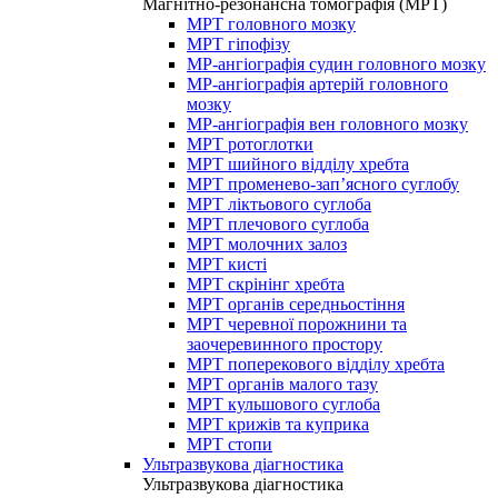
Магнітно-резонансна томографія (МРТ)
МРТ головного мозку
МРТ гіпофізу
МР-ангіографія судин головного мозку
МР-ангіографія артерій головного
мозку
МР-ангіографія вен головного мозку
МРТ ротоглотки
МРТ шийного відділу хребта
МРТ променево-зап’ясного суглобу
МРТ ліктьового суглоба
МРТ плечового суглоба
МРТ молочних залоз
МРТ кисті
МРТ скрінінг хребта
МРТ органів середньостіння
МРТ черевної порожнини та
заочеревинного простору
МРТ поперекового відділу хребта
МРТ органів малого тазу
МРТ кульшового суглоба
МРТ крижів та куприка
МРТ стопи
Ультразвукова діагностика
Ультразвукова діагностика