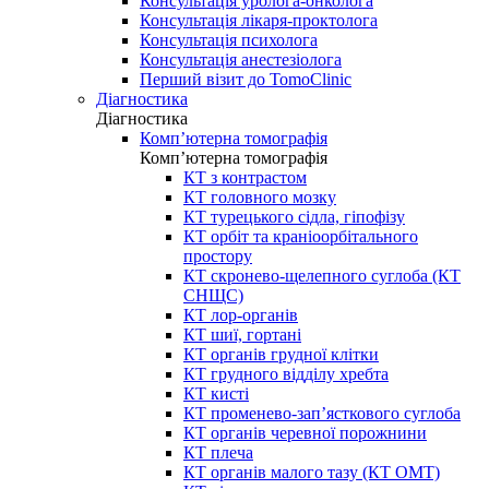
Консультація уролога-онколога
Консультація лікаря-проктолога
Консультація психолога
Консультація анестезіолога
Перший візит до TomoClinic
Діагностика
Діагностика
Комп’ютерна томографія
Комп’ютерна томографія
КТ з контрастом
КТ головного мозку
КТ турецького сідла, гіпофізу
КТ орбіт та краніоорбітального
простору
КТ скронево-щелепного суглоба (КТ
СНЩС)
КТ лор-органів
КТ шиї, гортані
КТ органів грудної клітки
КТ грудного відділу хребта
КТ кисті
КТ променево-зап’ясткового суглоба
КТ органів черевної порожнини
КТ плеча
КТ органів малого тазу (КТ ОМТ)