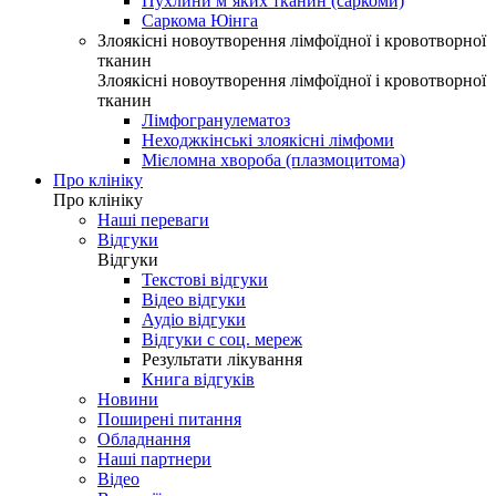
Пухлини м’яких тканин (саркоми)
Саркома Юінга
Злоякісні новоутворення лімфоїдної і кровотворної
тканин
Злоякісні новоутворення лімфоїдної і кровотворної
тканин
Лімфогранулематоз
Неходжкінські злоякісні лімфоми
Мієломна хвороба (плазмоцитома)
Про клініку
Про клініку
Наші переваги
Відгуки
Відгуки
Текстові відгуки
Відео відгуки
Аудіо відгуки
Відгуки с соц. мереж
Результати лікування
Книга відгуків
Новини
Поширені питання
Обладнання
Наші партнери
Відео