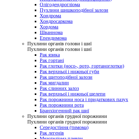
Олігодендрогліома
Пухлини шишкоподібної залози
Хондрома
Хондросаркома
Хордома
Шваннома
Епендимома
Пухлини органів голови і шиї
Пухлини органів голови і шиї
Рак язика
Рак гортані
Рак глотки (носо-, рото, гортаноглотки)
Рак верхньої і нижньої губи
Рак щитоподібної залози
Рак мигдалин
Рак слинних залоз
Рак верхньої і нижньої щелепи
Рак порожнини носа і придаткових пазух
Рак порожнини рота
Бранхіогенний рак шиї
Пухлини органів грудної порожнини
Пухлини органів грудної порожнини
Середостіння (тимома)
Рак легенів
Мезотеліома плеври