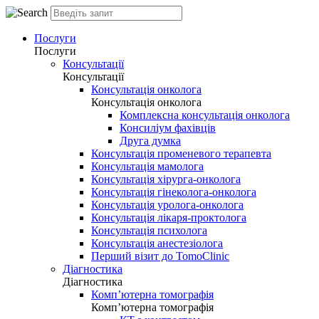
Послуги
Послуги
Консультації
Консультації
Консультація онколога
Консультація онколога
Комплексна консультація онколога
Консиліум фахівців
Друга думка
Консультація променевого терапевта
Консультація мамолога
Консультація хірурга-онколога
Консультація гінеколога-онколога
Консультація уролога-онколога
Консультація лікаря-проктолога
Консультація психолога
Консультація анестезіолога
Перший візит до TomoClinic
Діагностика
Діагностика
Комп’ютерна томографія
Комп’ютерна томографія