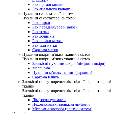
Рак прямої кишки
Рак анального каналу
Пухлини сечостатевої системи
Пухлини сечостатевої системи
Рак нирки
Рак передміхурової залози
Рак яєчка
Рак яєчників
Рак шийки матки
Рак тіла матки
Саркома матки
Пухлини шкіри, м’яких тканин і кісток
Пухлини шкіри, м’яких тканин і кісток
Злоякісні пухлини шкіри (лімфоми шкіри)
Меланома
Пухлини м’яких тканин (саркоми)
Саркома Юінга
Злоякісні новоутворення лімфоїдної і кровотворної
тканин
Злоякісні новоутворення лімфоїдної і кровотворної
тканин
Лімфогранулематоз
Неходжкінські злоякісні лімфоми
Мієломна хвороба (плазмоцитома)