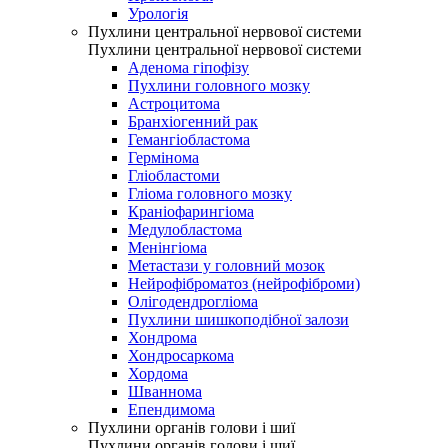
Урологія
Пухлини центральної нервової системи
Пухлини центральної нервової системи
Аденома гіпофізу
Пухлини головного мозку
Астроцитома
Бранхіогенний рак
Гемангіобластома
Гермінома
Гліобластоми
Гліома головного мозку
Краніофарингіома
Медулобластома
Менінгіома
Метастази у головний мозок
Нейрофіброматоз (нейрофіброми)
Олігодендрогліома
Пухлини шишкоподібної залози
Хондрома
Хондросаркома
Хордома
Шваннома
Епендимома
Пухлини органів голови і шиї
Пухлини органів голови і шиї