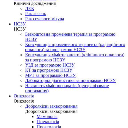
Клінічні дослідження
ЛЕК
Рак легень
Рак сечевого міхура
НСЗУ
НСЗУ
Безкоштовна променева терапія за програмою
НСЗУ
Консультація променевого терапевта (радіаційного
онколога) за програмою НСЗУ
Консультація хіміотерапевта (клінічного онколога)
за програмою НСЗУ
УЗД за програмою НСЗУ
КТ за програмою НСЗУ
МРТ за програмою НСЗУ
Лабораторна діагностика за програмою НСЗУ
Наявність хіміопрепаратів (централізоване
постачання)
Онкологія
Онкологія
Доброякісні захворювання
Доброякісні захворювання
Мамологія
Гінекологія
Проктологія