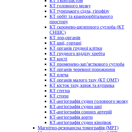
КТ з контрастом
КТ головного мозку
КТ турецького сідла, гіпофізу
КТ орбіт та краніоорбітального
простору
КТ скронево-щелепного суглоба (КТ
СНЩС)
КТ лор-органів
КТ шиї, гортані
КТ органів грудної клітки
КТ грудного відділу хребта
КТ кисті
КТ променево-зап’ясткового суглоба
КТ органів черевної порожнини
КТ плеча
КТ органів малого тазу (КТ ОМТ)
КТ кісток тазу, криж та куприка
КТ стегна
КТ стопи
КТ-ангіографія судин головного мозку
КТ-ангіографія судин шиї
КТ-ангіографія сонних артерій
КТ-ангіографія аорти
КТ-ангіографія судин кінцівок
Магнітно-резонансна томографія (МРТ)