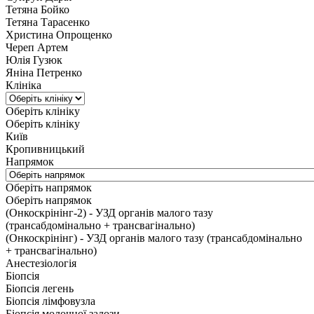
Тетяна Бойко
Тетяна Тарасенко
Христина Опрощенко
Череп Артем
Юлія Гузюк
Яніна Петренко
Клініка
Оберіть клініку
Оберіть клініку
Київ
Кропивницький
Напрямок
Оберіть напрямок
Оберіть напрямок
(Онкоскрінінг-2) - УЗД органів малого тазу
(трансабдомінально + трансвагінально)
(Онкоскрінінг) - УЗД органів малого тазу (трансабдомінально
+ трансвагінально)
Анестезіологія
Біопсія
Біопсія легень
Біопсія лімфовузла
Біопсія молочної залози