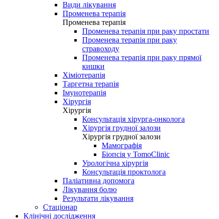
Види лікування
Променева терапія
Променева терапія
Променева терапія при раку простати
Променева терапія при раку
стравоходу
Променева терапія при раку прямої
кишки
Хіміотерапія
Таргетна терапія
Імунотерапія
Хірургія
Хірургія
Консультація хірурга-онколога
Хірургія грудної залози
Хірургія грудної залози
Мамографія
Біопсія у TomoClinic
Урологічна хірургія
Консультація проктолога
Паліативна допомога
Лікування болю
Результати лікування
Стаціонар
Клінічні дослідження