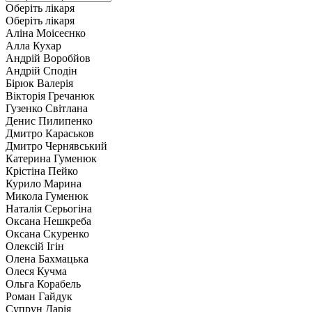
Оберіть лікаря
Оберіть лікаря
Аліна Моісеєнко
Алла Кухар
Андрій Воробйов
Андрій Сподін
Бірюк Валерія
Вікторія Гречанюк
Гузенко Світлана
Денис Пилипенко
Дмитро Караськов
Дмитро Чернявський
Катерина Гуменюк
Крістіна Пейко
Курило Марина
Микола Гуменюк
Наталія Серьогіна
Оксана Нешкреба
Оксана Скуренко
Олексій Ігін
Олена Бахмацька
Олеся Кучма
Ольга Корабель
Роман Гайдук
Супрун Дарія