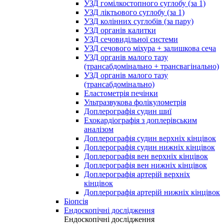
УЗД гомілкостопного суглобу (за 1)
УЗД ліктьового суглобу (за 1)
УЗД колінних суглобів (за пару)
УЗД органів калитки
УЗД сечовидільної системи
УЗД сечового міхура + залишкова сеча
УЗД органів малого тазу
(трансабдомінально + трансвагінально)
УЗД органів малого тазу
(трансабдомінально)
Еластометрія печінки
Ультразвукова фолікулометрія
Доплерографія судин шиї
Ехокардіографія з доплерівським
аналізом
Доплерографія судин верхніх кінцівок
Доплерографія судин нижніх кінцівок
Доплерографія вен верхніх кінцівок
Доплерографія вен нижніх кінцівок
Доплерографія артерій верхніх
кінцівок
Доплерографія артерій нижніх кінцівок
Біопсія
Ендоскопічні дослідження
Ендоскопічні дослідження