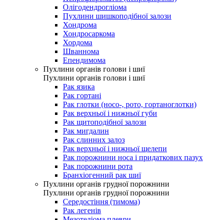
Олігодендрогліома
Пухлини шишкоподібної залози
Хондрома
Хондросаркома
Хордома
Шваннома
Епендимома
Пухлини органів голови і шиї
Пухлини органів голови і шиї
Рак язика
Рак гортані
Рак глотки (носо-, рото, гортаноглотки)
Рак верхньої і нижньої губи
Рак щитоподібної залози
Рак мигдалин
Рак слинних залоз
Рак верхньої і нижньої щелепи
Рак порожнини носа і придаткових пазух
Рак порожнини рота
Бранхіогенний рак шиї
Пухлини органів грудної порожнини
Пухлини органів грудної порожнини
Середостіння (тимома)
Рак легенів
Мезотеліома плеври