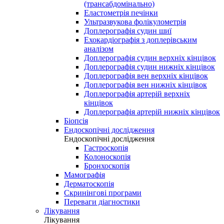
(трансабдомінально)
Еластометрія печінки
Ультразвукова фолікулометрія
Доплерографія судин шиї
Ехокардіографія з доплерівським
аналізом
Доплерографія судин верхніх кінцівок
Доплерографія судин нижніх кінцівок
Доплерографія вен верхніх кінцівок
Доплерографія вен нижніх кінцівок
Доплерографія артерій верхніх
кінцівок
Доплерографія артерій нижніх кінцівок
Біопсія
Ендоскопічні дослідження
Ендоскопічні дослідження
Гастроскопія
Колоноскопія
Бронхоскопія
Мамографія
Дерматоскопія
Скринінгові програми
Переваги діагностики
Лікування
Лікування