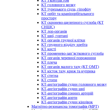
КТ з контрастом
КТ головного мозку
КТ турецького сідла, гіпофізу
КТ орбіт та краніоорбітального
простору
КТ скронево-щелепного суглоба (КТ
СНЩС)
КТ лор-органів
КТ шиї, гортані
КТ органів грудної клітки
КТ грудного відділу хребта
КТ кисті
КТ променево-зап’ясткового суглоба
КТ органів черевної порожнини
КТ плеча
КТ органів малого тазу (КТ ОМТ)
КТ кісток тазу, криж та куприка
КТ стегна
КТ стопи
КТ-ангіографія судин головного мозку
КТ-ангіографія судин шиї
КТ-ангіографія сонних артерій
КТ-ангіографія аорти
КТ-ангіографія судин кінцівок
Магнітно-резонансна томографія (МРТ)