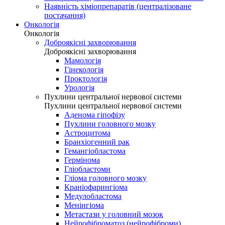
Наявність хіміопрепаратів (централізоване
постачання)
Онкологія
Онкологія
Доброякісні захворювання
Доброякісні захворювання
Мамологія
Гінекологія
Проктологія
Урологія
Пухлини центральної нервової системи
Пухлини центральної нервової системи
Аденома гіпофізу
Пухлини головного мозку
Астроцитома
Бранхіогенний рак
Гемангіобластома
Гермінома
Гліобластоми
Гліома головного мозку
Краніофарингіома
Медулобластома
Менінгіома
Метастази у головний мозок
Нейрофіброматоз (нейрофіброми)