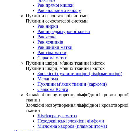
Рак прямої кишки
Рак анального каналу
Пухлини сечостатевої системи
Пухлини сечостатевої системи
Рак нирки
Рак передміхурової залози
Рак яєчка
Рак яєчників
Рак шийки матки
Рак тіла матки
Саркома матки
Пухлини шкіри, м’яких тканин і кісток
Пухлини шкіри, м’яких тканин і кісток
Злоякісні пухлини шкіри (лімфоми шкіри)
Меланома
Пухлини м’яких тканин (саркоми)
Саркома Юінга
Злоякісні новоутворення лімфоїдної і кровотворної
тканин
Злоякісні новоутворення лімфоїдної і кровотворної
тканин
Лімфогранулематоз
Неходжкінські злоякісні лімфоми
Мієломна хвороба (плазмоцитома)