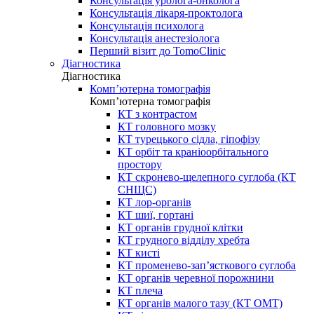
Консультація уролога-онколога
Консультація лікаря-проктолога
Консультація психолога
Консультація анестезіолога
Перший візит до TomoClinic
Діагностика
Діагностика
Комп’ютерна томографія
Комп’ютерна томографія
КТ з контрастом
КТ головного мозку
КТ турецького сідла, гіпофізу
КТ орбіт та краніоорбітального
простору
КТ скронево-щелепного суглоба (КТ
СНЩС)
КТ лор-органів
КТ шиї, гортані
КТ органів грудної клітки
КТ грудного відділу хребта
КТ кисті
КТ променево-зап’ясткового суглоба
КТ органів черевної порожнини
КТ плеча
КТ органів малого тазу (КТ ОМТ)