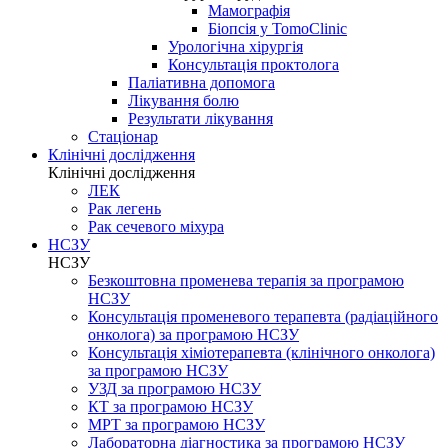
Мамографія
Біопсія у TomoClinic
Урологічна хірургія
Консультація проктолога
Паліативна допомога
Лікування болю
Результати лікування
Стаціонар
Клінічні дослідження
Клінічні дослідження
ЛЕК
Рак легень
Рак сечевого міхура
НСЗУ
НСЗУ
Безкоштовна променева терапія за програмою
НСЗУ
Консультація променевого терапевта (радіаційного
онколога) за програмою НСЗУ
Консультація хіміотерапевта (клінічного онколога)
за програмою НСЗУ
УЗД за програмою НСЗУ
КТ за програмою НСЗУ
МРТ за програмою НСЗУ
Лабораторна діагностика за програмою НСЗУ