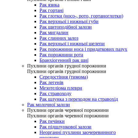
Рак язика
Рак гортані
Рак глотки (носо-, рото, гортаноглотки)
Рак верхньої і нижньої губи
Рак щитоподібної залози
Рак мигдалин
Рак слинних залоз
Рак верхньої і нижньої щелепи
Рак порожнини носа і придаткових пазух
Рак порожнини рота
Бранхіогенний рак шиї
Пухлини органів грудної порожнини
Пухлини органів грудної порожнини
Середостіння (тимома)
Рак легенів
Мезотеліома плеври
Рак стравоходу
Рак шлунка з переходом на стравохід
Рак молочної залози
Пухлини органів черевної порожнини
Пухлини органів черевної порожнини
Рак печінки
Рак підшлункової залози
Неорганні пухлини заочеревинного
простору