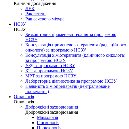
Клінічні дослідження
ЛЕК
Рак легень
Рак сечевого міхура
НСЗУ
НСЗУ
Безкоштовна променева терапія за програмою
НСЗУ
Консультація променевого терапевта (радіаційного
онколога) за програмою НСЗУ
Консультація хіміотерапевта (клінічного онколога)
за програмою НСЗУ
УЗД за програмою НСЗУ
КТ за програмою НСЗУ
МРТ за програмою НСЗУ
Лабораторна діагностика за програмою НСЗУ
Наявність хіміопрепаратів (централізоване
постачання)
Онкологія
Онкологія
Доброякісні захворювання
Доброякісні захворювання
Мамологія
Гінекологія
Проктологія