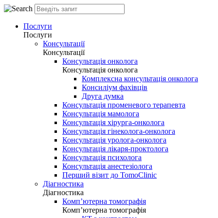
Послуги
Послуги
Консультації
Консультації
Консультація онколога
Консультація онколога
Комплексна консультація онколога
Консиліум фахівців
Друга думка
Консультація променевого терапевта
Консультація мамолога
Консультація хірурга-онколога
Консультація гінеколога-онколога
Консультація уролога-онколога
Консультація лікаря-проктолога
Консультація психолога
Консультація анестезіолога
Перший візит до TomoClinic
Діагностика
Діагностика
Комп’ютерна томографія
Комп’ютерна томографія