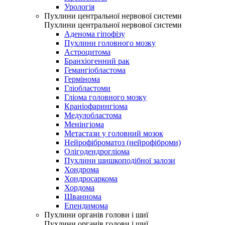
Урологія
Пухлини центральної нервової системи
Пухлини центральної нервової системи
Аденома гіпофізу
Пухлини головного мозку
Астроцитома
Бранхіогенний рак
Гемангіобластома
Гермінома
Гліобластоми
Гліома головного мозку
Краніофарингіома
Медулобластома
Менінгіома
Метастази у головний мозок
Нейрофіброматоз (нейрофіброми)
Олігодендрогліома
Пухлини шишкоподібної залози
Хондрома
Хондросаркома
Хордома
Шваннома
Епендимома
Пухлини органів голови і шиї
Пухлини органів голови і шиї