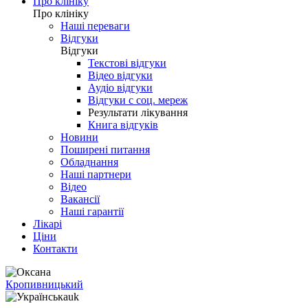
Про клініку
Про клініку
Наші переваги
Відгуки
Відгуки
Текстові відгуки
Відео відгуки
Аудіо відгуки
Відгуки с соц. мереж
Результати лікування
Книга відгуків
Новини
Поширені питання
Обладнання
Наші партнери
Відео
Вакансії
Наші гарантії
Лікарі
Ціни
Контакти
Кропивницький
uk