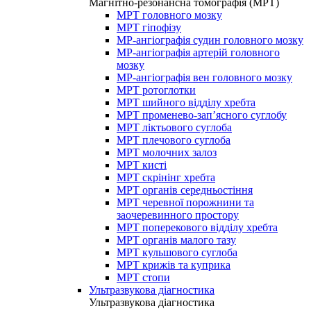
Магнітно-резонансна томографія (МРТ)
МРТ головного мозку
МРТ гіпофізу
МР-ангіографія судин головного мозку
МР-ангіографія артерій головного
мозку
МР-ангіографія вен головного мозку
МРТ ротоглотки
МРТ шийного відділу хребта
МРТ променево-зап’ясного суглобу
МРТ ліктьового суглоба
МРТ плечового суглоба
МРТ молочних залоз
МРТ кисті
МРТ скрінінг хребта
МРТ органів середньостіння
МРТ черевної порожнини та
заочеревинного простору
МРТ поперекового відділу хребта
МРТ органів малого тазу
МРТ кульшового суглоба
МРТ крижів та куприка
МРТ стопи
Ультразвукова діагностика
Ультразвукова діагностика