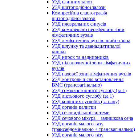
УЗД слинних залоз
УЗД щитоподібної залози
Компресійна еластографія
щитоподібної залози
УЗД плевральних синусів
УЗД комплексно переферійні зони
лімфатичних вузлів
УЗД лімфатичних вузлів: шийна зона
УЗД шлунку та дванадцятипалої
кишки
УЗД нирок та наднирників
УЗД підключичної зони лімфатичних
вузлів
УЗД пахової зони лімфатичних вузлів
УЗД-контроль після встановлення
ВМС (трансвагінально)
УЗД гомілкостопного суглобу (за 1)
УЗД ліктьового суглобу (за 1)
УЗД колінних суглобів (за пару)
УЗД органів калитки
УЗД сечовидільної системи
УЗД сечового міхура + залишкова сеча
УЗД органів малого тазу
(трансабдомінально + трансвагінально)
УЗД органів малого тазу