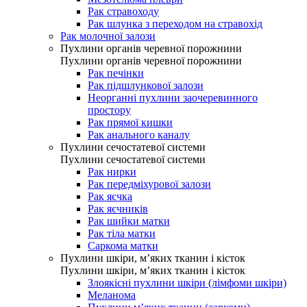
Рак стравоходу
Рак шлунка з переходом на стравохід
Рак молочної залози
Пухлини органів черевної порожнини
Пухлини органів черевної порожнини
Рак печінки
Рак підшлункової залози
Неорганні пухлини заочеревинного
простору
Рак прямої кишки
Рак анального каналу
Пухлини сечостатевої системи
Пухлини сечостатевої системи
Рак нирки
Рак передміхурової залози
Рак яєчка
Рак яєчників
Рак шийки матки
Рак тіла матки
Саркома матки
Пухлини шкіри, м’яких тканин і кісток
Пухлини шкіри, м’яких тканин і кісток
Злоякісні пухлини шкіри (лімфоми шкіри)
Меланома