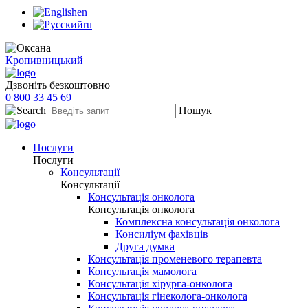
en
ru
Кропивницький
Дзвоніть безкоштовно
0 800 33 45 69
Пошук
Послуги
Послуги
Консультації
Консультації
Консультація онколога
Консультація онколога
Комплексна консультація онколога
Консиліум фахівців
Друга думка
Консультація променевого терапевта
Консультація мамолога
Консультація хірурга-онколога
Консультація гінеколога-онколога