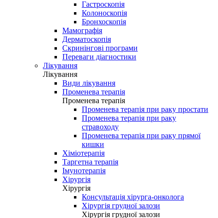
Гастроскопія
Колоноскопія
Бронхоскопія
Мамографія
Дерматоскопія
Скринінгові програми
Переваги діагностики
Лікування
Лікування
Види лікування
Променева терапія
Променева терапія
Променева терапія при раку простати
Променева терапія при раку
стравоходу
Променева терапія при раку прямої
кишки
Хіміотерапія
Таргетна терапія
Імунотерапія
Хірургія
Хірургія
Консультація хірурга-онколога
Хірургія грудної залози
Хірургія грудної залози