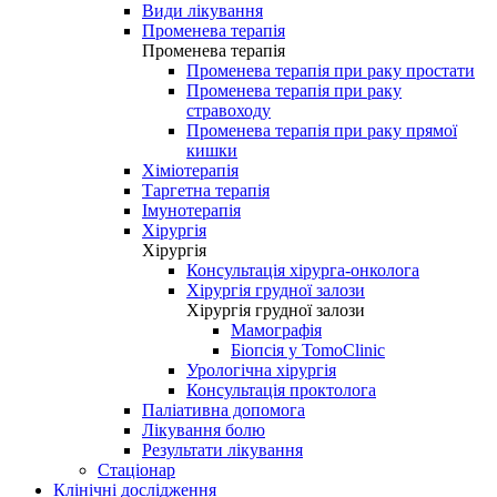
Види лікування
Променева терапія
Променева терапія
Променева терапія при раку простати
Променева терапія при раку
стравоходу
Променева терапія при раку прямої
кишки
Хіміотерапія
Таргетна терапія
Імунотерапія
Хірургія
Хірургія
Консультація хірурга-онколога
Хірургія грудної залози
Хірургія грудної залози
Мамографія
Біопсія у TomoClinic
Урологічна хірургія
Консультація проктолога
Паліативна допомога
Лікування болю
Результати лікування
Стаціонар
Клінічні дослідження