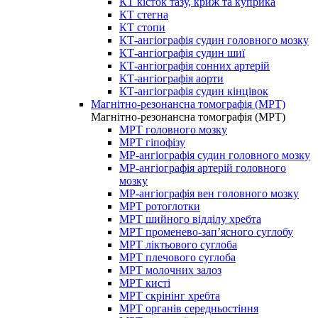
КТ кісток тазу, криж та куприка
КТ стегна
КТ стопи
КТ-ангіографія судин головного мозку
КТ-ангіографія судин шиї
КТ-ангіографія сонних артерій
КТ-ангіографія аорти
КТ-ангіографія судин кінцівок
Магнітно-резонансна томографія (МРТ)
Магнітно-резонансна томографія (МРТ)
МРТ головного мозку
МРТ гіпофізу
МР-ангіографія судин головного мозку
МР-ангіографія артерій головного
мозку
МР-ангіографія вен головного мозку
МРТ ротоглотки
МРТ шийного відділу хребта
МРТ променево-зап’ясного суглобу
МРТ ліктьового суглоба
МРТ плечового суглоба
МРТ молочних залоз
МРТ кисті
МРТ скрінінг хребта
МРТ органів середньостіння