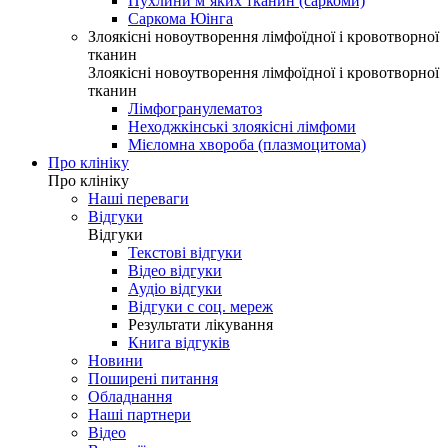
Пухлини м’яких тканин (саркоми)
Саркома Юінга
Злоякісні новоутворення лімфоїдної і кровотворної
тканин
Злоякісні новоутворення лімфоїдної і кровотворної
тканин
Лімфогранулематоз
Неходжкінські злоякісні лімфоми
Мієломна хвороба (плазмоцитома)
Про клініку
Про клініку
Наші переваги
Відгуки
Відгуки
Текстові відгуки
Відео відгуки
Аудіо відгуки
Відгуки с соц. мереж
Результати лікування
Книга відгуків
Новини
Поширені питання
Обладнання
Наші партнери
Відео