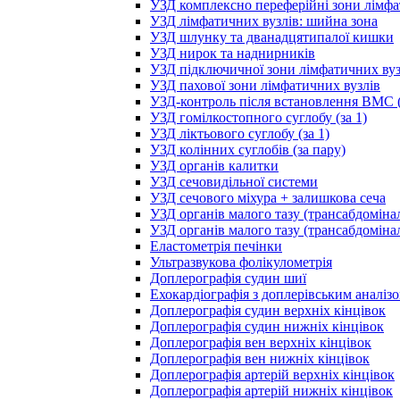
УЗД комплексно переферійні зони лімфа
УЗД лімфатичних вузлів: шийна зона
УЗД шлунку та дванадцятипалої кишки
УЗД нирок та наднирників
УЗД підключичної зони лімфатичних вуз
УЗД пахової зони лімфатичних вузлів
УЗД-контроль після встановлення ВМС (
УЗД гомілкостопного суглобу (за 1)
УЗД ліктьового суглобу (за 1)
УЗД колінних суглобів (за пару)
УЗД органів калитки
УЗД сечовидільної системи
УЗД сечового міхура + залишкова сеча
УЗД органів малого тазу (трансабдоміна
УЗД органів малого тазу (трансабдоміна
Еластометрія печінки
Ультразвукова фолікулометрія
Доплерографія судин шиї
Ехокардіографія з доплерівським аналіз
Доплерографія судин верхніх кінцівок
Доплерографія судин нижніх кінцівок
Доплерографія вен верхніх кінцівок
Доплерографія вен нижніх кінцівок
Доплерографія артерій верхніх кінцівок
Доплерографія артерій нижніх кінцівок