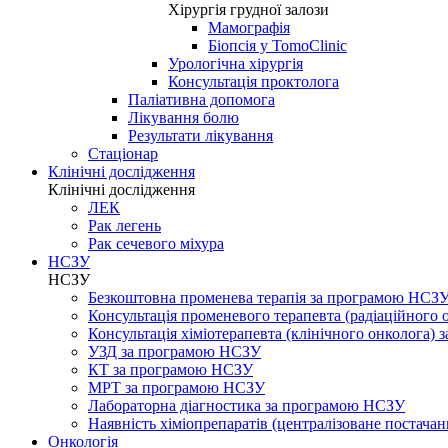
Хірургія грудної залози
Мамографія
Біопсія у TomoClinic
Урологічна хірургія
Консультація проктолога
Паліативна допомога
Лікування болю
Результати лікування
Стаціонар
Клінічні дослідження
Клінічні дослідження
ЛЕК
Рак легень
Рак сечевого міхура
НСЗУ
НСЗУ
Безкоштовна променева терапія за програмою НСЗ
Консультація променевого терапевта (радіаційного
Консультація хіміотерапевта (клінічного онколога)
УЗД за програмою НСЗУ
КТ за програмою НСЗУ
МРТ за програмою НСЗУ
Лабораторна діагностика за програмою НСЗУ
Наявність хіміопрепаратів (централізоване постачан
Онкологія