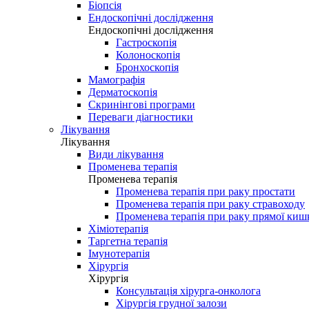
Біопсія
Ендоскопічні дослідження
Ендоскопічні дослідження
Гастроскопія
Колоноскопія
Бронхоскопія
Мамографія
Дерматоскопія
Скринінгові програми
Переваги діагностики
Лікування
Лікування
Види лікування
Променева терапія
Променева терапія
Променева терапія при раку простати
Променева терапія при раку стравоходу
Променева терапія при раку прямої киш
Хіміотерапія
Таргетна терапія
Імунотерапія
Хірургія
Хірургія
Консультація хірурга-онколога
Хірургія грудної залози