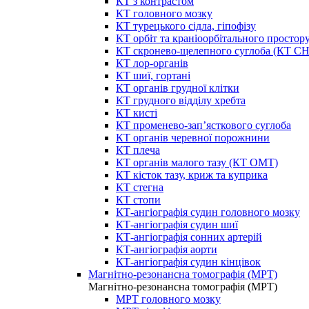
КТ з контрастом
КТ головного мозку
КТ турецького сідла, гіпофізу
КТ орбіт та краніоорбітального простор
КТ скронево-щелепного суглоба (КТ 
КТ лор-органів
КТ шиї, гортані
КТ органів грудної клітки
КТ грудного відділу хребта
КТ кисті
КТ променево-зап’ясткового суглоба
КТ органів черевної порожнини
КТ плеча
КТ органів малого тазу (КТ ОМТ)
КТ кісток тазу, криж та куприка
КТ стегна
КТ стопи
КТ-ангіографія судин головного мозку
КТ-ангіографія судин шиї
КТ-ангіографія сонних артерій
КТ-ангіографія аорти
КТ-ангіографія судин кінцівок
Магнітно-резонансна томографія (МРТ)
Магнітно-резонансна томографія (МРТ)
МРТ головного мозку