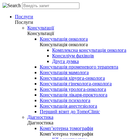
Послуги
Послуги
Консультації
Консультації
Консультація онколога
Консультація онколога
Комплексна консультація онколога
Консиліум фахівців
Друга думка
Консультація променевого терапевта
Консультація мамолога
Консультація хірурга-онколога
Консультація гінеколога-онколога
Консультація уролога-онколога
Консультація лікаря-проктолога
Консультація психолога
Консультація анестезіолога
Перший візит до TomoClinic
Діагностика
Діагностика
Комп’ютерна томографія
Комп’ютерна томографія