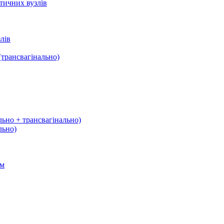
тичних вузлів
лів
трансвагінально)
льно + трансвагінально)
льно)
ом