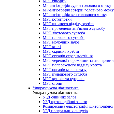
МРТ гіпофізу
МР-ангіографія судин головного мозку
МР-ангіографія артерій головного мозку
МР-ангіографія вен головного мозку
МРТ ротоглотки
МРТ шийного відділу хребта
МРТ променево-зап’ясного суглобу
МРТ ліктьового суглоба
МРТ плечового суглоба
МРТ молочних залоз
МРТ кисті
МРТ скрінінг хребта
МРТ органів середньостіння
МРТ черевної порожнини та заочеревин
МРТ поперекового відділу хребта
МРТ органів малого тазу
МРТ кульшового суглоба
МРТ крижів та куприка
МРТ стопи
Ультразвукова діагностика
Ультразвукова діагностика
УЗД слинних залоз
УЗД щитоподібної залози
Компресійна еластографія щитоподібної
УЗД плевральних синусів