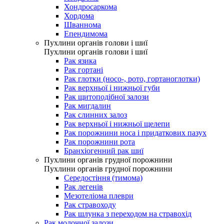
Хондросаркома
Хордома
Шваннома
Епендимома
Пухлини органів голови і шиї
Пухлини органів голови і шиї
Рак язика
Рак гортані
Рак глотки (носо-, рото, гортаноглотки)
Рак верхньої і нижньої губи
Рак щитоподібної залози
Рак мигдалин
Рак слинних залоз
Рак верхньої і нижньої щелепи
Рак порожнини носа і придаткових пазух
Рак порожнини рота
Бранхіогенний рак шиї
Пухлини органів грудної порожнини
Пухлини органів грудної порожнини
Середостіння (тимома)
Рак легенів
Мезотеліома плеври
Рак стравоходу
Рак шлунка з переходом на стравохід
Рак молочної залози