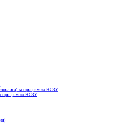
У
 онколога) за програмою НСЗУ
 за програмою НСЗУ
ня)