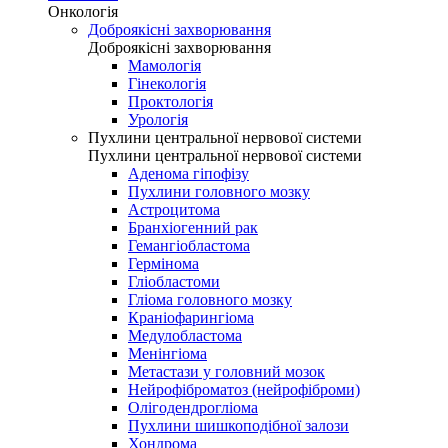
Онкологія
Доброякісні захворювання
Доброякісні захворювання
Мамологія
Гінекологія
Проктологія
Урологія
Пухлини центральної нервової системи
Пухлини центральної нервової системи
Аденома гіпофізу
Пухлини головного мозку
Астроцитома
Бранхіогенний рак
Гемангіобластома
Гермінома
Гліобластоми
Гліома головного мозку
Краніофарингіома
Медулобластома
Менінгіома
Метастази у головний мозок
Нейрофіброматоз (нейрофіброми)
Олігодендрогліома
Пухлини шишкоподібної залози
Хондрома