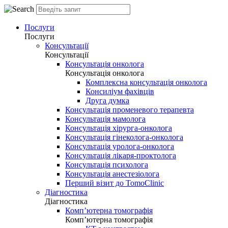
Послуги
Послуги
Консультації
Консультації
Консультація онколога
Консультація онколога
Комплексна консультація онколога
Консиліум фахівців
Друга думка
Консультація променевого терапевта
Консультація мамолога
Консультація хірурга-онколога
Консультація гінеколога-онколога
Консультація уролога-онколога
Консультація лікаря-проктолога
Консультація психолога
Консультація анестезіолога
Перший візит до TomoClinic
Діагностика
Діагностика
Комп’ютерна томографія
Комп’ютерна томографія