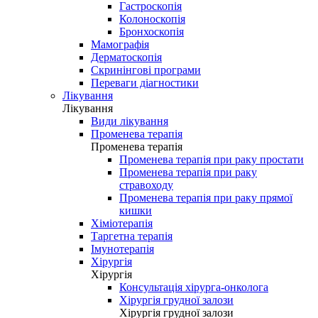
Гастроскопія
Колоноскопія
Бронхоскопія
Мамографія
Дерматоскопія
Скринінгові програми
Переваги діагностики
Лікування
Лікування
Види лікування
Променева терапія
Променева терапія
Променева терапія при раку простати
Променева терапія при раку
стравоходу
Променева терапія при раку прямої
кишки
Хіміотерапія
Таргетна терапія
Імунотерапія
Хірургія
Хірургія
Консультація хірурга-онколога
Хірургія грудної залози
Хірургія грудної залози