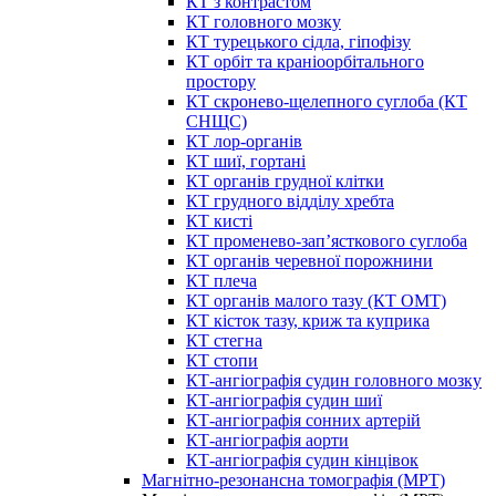
КТ з контрастом
КТ головного мозку
КТ турецького сідла, гіпофізу
КТ орбіт та краніоорбітального
простору
КТ скронево-щелепного суглоба (КТ
СНЩС)
КТ лор-органів
КТ шиї, гортані
КТ органів грудної клітки
КТ грудного відділу хребта
КТ кисті
КТ променево-зап’ясткового суглоба
КТ органів черевної порожнини
КТ плеча
КТ органів малого тазу (КТ ОМТ)
КТ кісток тазу, криж та куприка
КТ стегна
КТ стопи
КТ-ангіографія судин головного мозку
КТ-ангіографія судин шиї
КТ-ангіографія сонних артерій
КТ-ангіографія аорти
КТ-ангіографія судин кінцівок
Магнітно-резонансна томографія (МРТ)