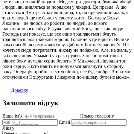
ретельно, по одній людині. Медсестри, доктори, будь-які лікарі
і люди, які дивляться за порядком у лікарні. Це правда. А що
стосується Дмитра Анатолійовича, то, на превеликий жаль, я
таких людей ще не бачив у своєму житті. Во славу Божу.
Людина – це любов до роботи, до людей, до всього
навколишнього світу. Я дуже вдячний Богу, що є такі люди.
Господь нам показує, що все одно трапляються і будуть
траплятися люди завжди хороші. Головне в це вірити. Велике
вам спасибі, всьому колективу. Дай вам Бог всім здоров’я! Не
хочеться сюди потрапляти, нікому не побажаю. Але, на жаль, у
всіх своя доля. У мами був рак грудей. Запізно помітили: з
лівого боку, думали серце болить. У Миколаєві лікували три
роки серце. Ніхто навіть не додумався заглянути в сторону
раку. Операція пройшла тут успішно, все буде добре. З такими
оточуючими її хірургами і лікарями по-іншому бути не може».
Доверху
Залишити відгук
Ваше імʼя
Номер телефону
Email
Лікар