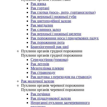
Рак язика
Рак гортані
Рак глотки (носо-, рото, гортаноглотки)
Рак верхньої і нижньої губи
Рак щитоподібної залози
Рак мигдалин
Рак слинних залоз
Рак верхньої і нижньої щелепи
Рак порожнини носа і придаткових пазух
Рак порожнини рота
Бранхіогенний рак шиї
Пухлини органів грудної порожнини
Пухлини органів грудної порожнини
Середостіння (тимома)
Рак легенів
Мезотеліома плеври
Рак стравоходу
Рак шлунка з переходом на стравохід
Рак молочної залози
Пухлини органів черевної порожнини
Пухлини органів черевної порожнини
Рак печінки
Рак підшлункової залози
Неорганні пухлини заочеревинного
простору