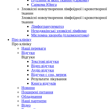
Пухлини м’яких тканин (саркоми)
Саркома Юінга
Злоякісні новоутворення лімфоїдної і кровотворної
тканин
Злоякісні новоутворення лімфоїдної і кровотворної
тканин
Лімфогранулематоз
Неходжкінські злоякісні лімфоми
Мієломна хвороба (плазмоцитома)
Про клініку
Про клініку
Наші переваги
Відгуки
Відгуки
Текстові відгуки
Відео відгуки
Аудіо відгуки
Відгуки с соц. мереж
Результати лікування
Книга відгуків
Новини
Поширені питання
Обладнання
Наші партнери
Відео