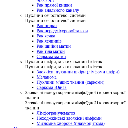
Рак прямої кишки
Рак анального каналу
Пухлини сечостатевої системи
Пухлини сечостатевої системи
Рак нирки
Рак передміхурової залози
Рак яєчка
Рак яєчників
Рак шийки матки
Рак тіла матки
Саркома матки
Пухлини шкіри, м’яких тканин і кісток
Пухлини шкіри, м’яких тканин і кісток
Злоякісні пухлини шкіри (лімфоми шкіри)
Меланома
Пухлини м’яких тканин (саркоми)
Саркома Юінга
Злоякісні новоутворення лімфоїдної і кровотворної
тканин
Злоякісні новоутворення лімфоїдної і кровотворної
тканин
Лімфогранулематоз
Неходжкінські злоякісні лімфоми
Мієломна хвороба (плазмоцитома)