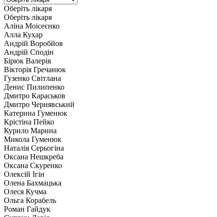
Оберіть лікаря
Оберіть лікаря
Аліна Моісеєнко
Алла Кухар
Андрій Воробйов
Андрій Сподін
Бірюк Валерія
Вікторія Гречанюк
Гузенко Світлана
Денис Пилипенко
Дмитро Караськов
Дмитро Чернявський
Катерина Гуменюк
Крістіна Пейко
Курило Марина
Микола Гуменюк
Наталія Серьогіна
Оксана Нешкреба
Оксана Скуренко
Олексій Ігін
Олена Бахмацька
Олеся Кучма
Ольга Корабель
Роман Гайдук