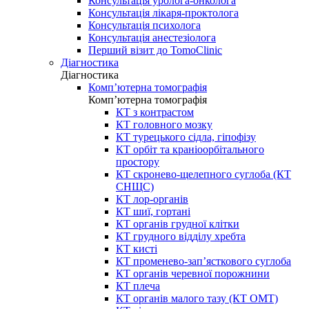
Консультація уролога-онколога
Консультація лікаря-проктолога
Консультація психолога
Консультація анестезіолога
Перший візит до TomoClinic
Діагностика
Діагностика
Комп’ютерна томографія
Комп’ютерна томографія
КТ з контрастом
КТ головного мозку
КТ турецького сідла, гіпофізу
КТ орбіт та краніоорбітального
простору
КТ скронево-щелепного суглоба (КТ
СНЩС)
КТ лор-органів
КТ шиї, гортані
КТ органів грудної клітки
КТ грудного відділу хребта
КТ кисті
КТ променево-зап’ясткового суглоба
КТ органів черевної порожнини
КТ плеча
КТ органів малого тазу (КТ ОМТ)