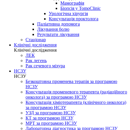
Мамографія
Біопсія у TomoClinic
Урологічна хірургія
Консультація проктолога
Паліативна допомога
Лікування болю
Результати лікування
Стаціонар
Клінічні дослідження
Клінічні дослідження
ЛЕК
Рак легень
Рак сечевого міхура
НСЗУ
НСЗУ
Безкоштовна променева терапія за програмою
НСЗУ
Консультація променевого терапевта (радіаційного
онколога) за програмою НСЗУ
Консультація хіміотерапевта (клінічного онколога)
за програмою НСЗУ
УЗД за програмою НСЗУ
КТ за програмою НСЗУ
МРТ за програмою НСЗУ
Лабораторна діагностика за програмою НСЗУ