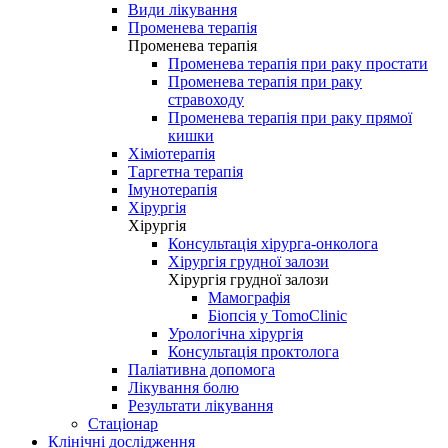
Види лікування
Променева терапія
Променева терапія
Променева терапія при раку простати
Променева терапія при раку
стравоходу
Променева терапія при раку прямої
кишки
Хіміотерапія
Таргетна терапія
Імунотерапія
Хірургія
Хірургія
Консультація хірурга-онколога
Хірургія грудної залози
Хірургія грудної залози
Мамографія
Біопсія у TomoClinic
Урологічна хірургія
Консультація проктолога
Паліативна допомога
Лікування болю
Результати лікування
Стаціонар
Клінічні дослідження