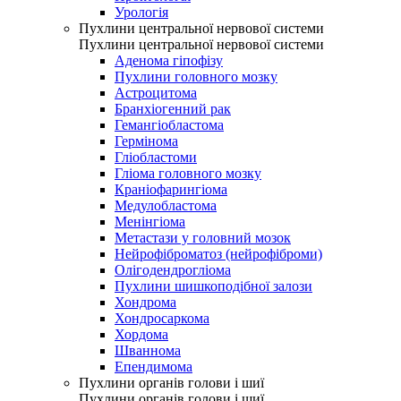
Урологія
Пухлини центральної нервової системи
Пухлини центральної нервової системи
Аденома гіпофізу
Пухлини головного мозку
Астроцитома
Бранхіогенний рак
Гемангіобластома
Гермінома
Гліобластоми
Гліома головного мозку
Краніофарингіома
Медулобластома
Менінгіома
Метастази у головний мозок
Нейрофіброматоз (нейрофіброми)
Олігодендрогліома
Пухлини шишкоподібної залози
Хондрома
Хондросаркома
Хордома
Шваннома
Епендимома
Пухлини органів голови і шиї
Пухлини органів голови і шиї