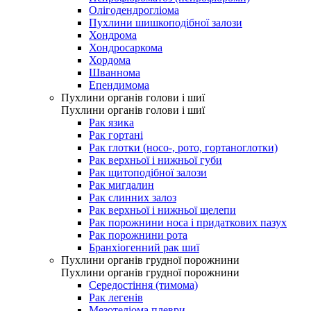
Олігодендрогліома
Пухлини шишкоподібної залози
Хондрома
Хондросаркома
Хордома
Шваннома
Епендимома
Пухлини органів голови і шиї
Пухлини органів голови і шиї
Рак язика
Рак гортані
Рак глотки (носо-, рото, гортаноглотки)
Рак верхньої і нижньої губи
Рак щитоподібної залози
Рак мигдалин
Рак слинних залоз
Рак верхньої і нижньої щелепи
Рак порожнини носа і придаткових пазух
Рак порожнини рота
Бранхіогенний рак шиї
Пухлини органів грудної порожнини
Пухлини органів грудної порожнини
Середостіння (тимома)
Рак легенів
Мезотеліома плеври