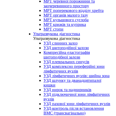
МРТ черевної порожнини та
заочеревинного простору
МРТ поперекового відділу хребта
МРТ органів малого тазу
МРТ кульшового суглоба
МРТ крижів та куприка
МРТ стопи
Ультразвукова діагностика
Ультразвукова діагностика
УЗД слинних залоз
УЗД щитоподібної залози
Компресійна еластографія
щитоподібної залози
УЗД плевральних синусів
УЗД комплексно переферійні зони
лімфатичних вузлів
УЗД лімфатичних вузлів: шийна зона
УЗД шлунку та дванадцятипалої
кишки
УЗД нирок та наднирників
УЗД підключичної зони лімфатичних
вузлів
УЗД пахової зони лімфатичних вузлів
УЗД-контроль після встановлення
ВМС (трансвагінально)