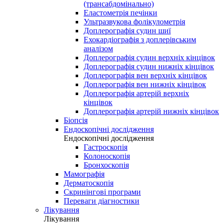
(трансабдомінально)
Еластометрія печінки
Ультразвукова фолікулометрія
Доплерографія судин шиї
Ехокардіографія з доплерівським
аналізом
Доплерографія судин верхніх кінцівок
Доплерографія судин нижніх кінцівок
Доплерографія вен верхніх кінцівок
Доплерографія вен нижніх кінцівок
Доплерографія артерій верхніх
кінцівок
Доплерографія артерій нижніх кінцівок
Біопсія
Ендоскопічні дослідження
Ендоскопічні дослідження
Гастроскопія
Колоноскопія
Бронхоскопія
Мамографія
Дерматоскопія
Скринінгові програми
Переваги діагностики
Лікування
Лікування