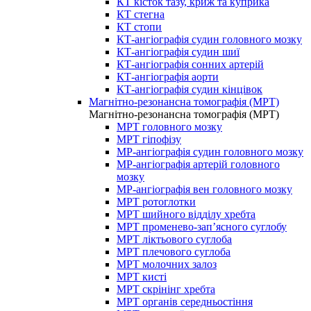
КТ кісток тазу, криж та куприка
КТ стегна
КТ стопи
КТ-ангіографія судин головного мозку
КТ-ангіографія судин шиї
КТ-ангіографія сонних артерій
КТ-ангіографія аорти
КТ-ангіографія судин кінцівок
Магнітно-резонансна томографія (МРТ)
Магнітно-резонансна томографія (МРТ)
МРТ головного мозку
МРТ гіпофізу
МР-ангіографія судин головного мозку
МР-ангіографія артерій головного
мозку
МР-ангіографія вен головного мозку
МРТ ротоглотки
МРТ шийного відділу хребта
МРТ променево-зап’ясного суглобу
МРТ ліктьового суглоба
МРТ плечового суглоба
МРТ молочних залоз
МРТ кисті
МРТ скрінінг хребта
МРТ органів середньостіння