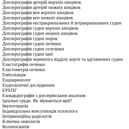
Доплерографія артерій верхніх кінцівок
Доплерографія артерій нижніх кінцівок
Доплерографія вен верхніх кінцівок
Доплерографія вен нижніх кінцівок
Доплерографія екстракраніальних й інтракраніальних судин
Доплерографія судин верхніх кінцівок
Доплерографія судин нижніх кінцівок
Доплерографія судин нирок
Доплерографія судин печінки
Доплерографія судин селезінки
Доплерографія судин шиї
Доплерографія черевного відділу аорти та здухвинних судин
Еластографія печінки
Еластометрія печінки
Емболізація
Ендокринолог
Ендоскопічні дослідження
ЕРХПГ
Ехокардіографія з доплерівським аналізом
Ідеальні груди. Як збуваються мрії?
Імунотерапія
Індивідуальна консультація психолога
Інтервенційна радіологія
Клінічна онкологія
Колоноскопія