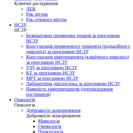
Клінічні дослідження
ЛЕК
Рак легень
Рак сечевого міхура
НСЗУ
НСЗУ
Безкоштовна променева терапія за програмою
НСЗУ
Консультація променевого терапевта (радіаційного
онколога) за програмою НСЗУ
Консультація хіміотерапевта (клінічного онколога)
за програмою НСЗУ
УЗД за програмою НСЗУ
КТ за програмою НСЗУ
МРТ за програмою НСЗУ
Лабораторна діагностика за програмою НСЗУ
Наявність хіміопрепаратів (централізоване
постачання)
Онкологія
Онкологія
Доброякісні захворювання
Доброякісні захворювання
Мамологія
Гінекологія
Проктологія