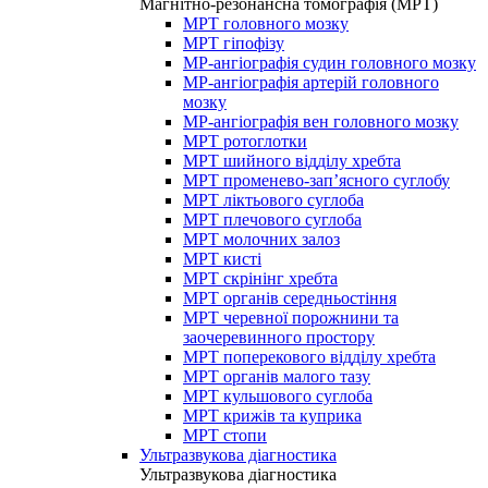
Магнітно-резонансна томографія (МРТ)
МРТ головного мозку
МРТ гіпофізу
МР-ангіографія судин головного мозку
МР-ангіографія артерій головного
мозку
МР-ангіографія вен головного мозку
МРТ ротоглотки
МРТ шийного відділу хребта
МРТ променево-зап’ясного суглобу
МРТ ліктьового суглоба
МРТ плечового суглоба
МРТ молочних залоз
МРТ кисті
МРТ скрінінг хребта
МРТ органів середньостіння
МРТ черевної порожнини та
заочеревинного простору
МРТ поперекового відділу хребта
МРТ органів малого тазу
МРТ кульшового суглоба
МРТ крижів та куприка
МРТ стопи
Ультразвукова діагностика
Ультразвукова діагностика