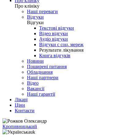
Про клініку
Про клініку
Наші переваги
Відгуки
Відгуки
Текстові відгуки
Відео відгуки
Аудіо відгуки
Відгуки с соц. мереж
Результати лікування
Книга відгуків
Новини
Поширені питання
Обладнання
Наші партнери
Відео
Вакансії
Наші гарантії
Лікарі
Ціни
Контакти
Кропивницький
uk