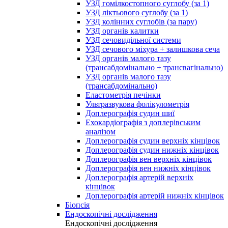
УЗД гомілкостопного суглобу (за 1)
УЗД ліктьового суглобу (за 1)
УЗД колінних суглобів (за пару)
УЗД органів калитки
УЗД сечовидільної системи
УЗД сечового міхура + залишкова сеча
УЗД органів малого тазу
(трансабдомінально + трансвагінально)
УЗД органів малого тазу
(трансабдомінально)
Еластометрія печінки
Ультразвукова фолікулометрія
Доплерографія судин шиї
Ехокардіографія з доплерівським
аналізом
Доплерографія судин верхніх кінцівок
Доплерографія судин нижніх кінцівок
Доплерографія вен верхніх кінцівок
Доплерографія вен нижніх кінцівок
Доплерографія артерій верхніх
кінцівок
Доплерографія артерій нижніх кінцівок
Біопсія
Ендоскопічні дослідження
Ендоскопічні дослідження