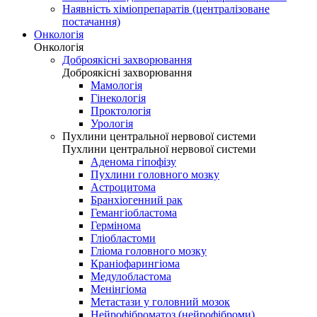
Наявність хіміопрепаратів (централізоване
постачання)
Онкологія
Онкологія
Доброякісні захворювання
Доброякісні захворювання
Мамологія
Гінекологія
Проктологія
Урологія
Пухлини центральної нервової системи
Пухлини центральної нервової системи
Аденома гіпофізу
Пухлини головного мозку
Астроцитома
Бранхіогенний рак
Гемангіобластома
Гермінома
Гліобластоми
Гліома головного мозку
Краніофарингіома
Медулобластома
Менінгіома
Метастази у головний мозок
Нейрофіброматоз (нейрофіброми)