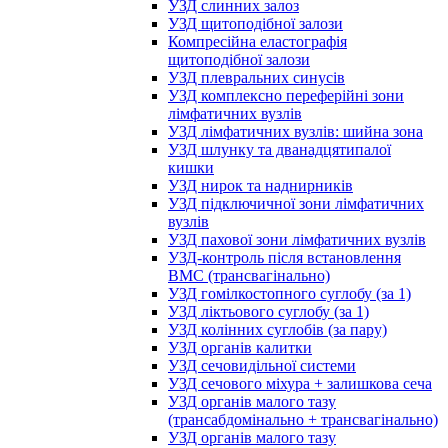
УЗД слинних залоз
УЗД щитоподібної залози
Компресійна еластографія
щитоподібної залози
УЗД плевральних синусів
УЗД комплексно переферійні зони
лімфатичних вузлів
УЗД лімфатичних вузлів: шийна зона
УЗД шлунку та дванадцятипалої
кишки
УЗД нирок та наднирників
УЗД підключичної зони лімфатичних
вузлів
УЗД пахової зони лімфатичних вузлів
УЗД-контроль після встановлення
ВМС (трансвагінально)
УЗД гомілкостопного суглобу (за 1)
УЗД ліктьового суглобу (за 1)
УЗД колінних суглобів (за пару)
УЗД органів калитки
УЗД сечовидільної системи
УЗД сечового міхура + залишкова сеча
УЗД органів малого тазу
(трансабдомінально + трансвагінально)
УЗД органів малого тазу