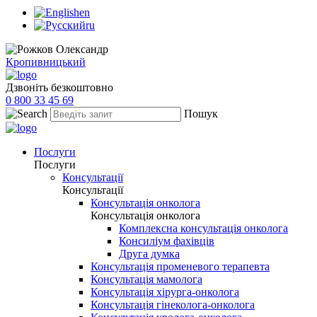
en
ru
Кропивницький
Дзвоніть безкоштовно
0 800 33 45 69
Пошук
Послуги
Послуги
Консультації
Консультації
Консультація онколога
Консультація онколога
Комплексна консультація онколога
Консиліум фахівців
Друга думка
Консультація променевого терапевта
Консультація мамолога
Консультація хірурга-онколога
Консультація гінеколога-онколога