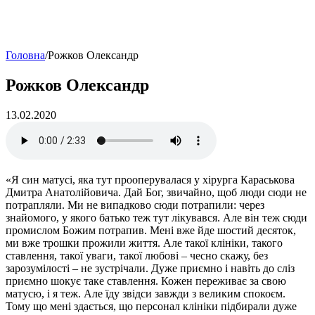
Головна
/
Рожков Олександр
Рожков Олександр
13.02.2020
«Я син матусі, яка тут прооперувалася у хірурга Караськова
Дмитра Анатолійовича. Дай Бог, звичайно, щоб люди сюди не
потрапляли. Ми не випадково сюди потрапили: через
знайомого, у якого батько теж тут лікувався. Але він теж сюди
промислом Божим потрапив. Мені вже йде шостий десяток,
ми вже трошки прожили життя. Але такої клініки, такого
ставлення, такої уваги, такої любові – чесно скажу, без
зарозумілості – не зустрічали. Дуже приємно і навіть до сліз
приємно шокує таке ставлення. Кожен переживає за свою
матусю, і я теж. Але їду звідси завжди з великим спокоєм.
Тому що мені здається, що персонал клініки підбирали дуже