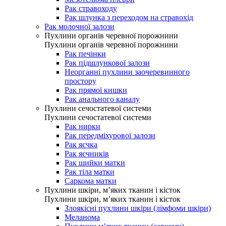
Рак стравоходу
Рак шлунка з переходом на стравохід
Рак молочної залози
Пухлини органів черевної порожнини
Пухлини органів черевної порожнини
Рак печінки
Рак підшлункової залози
Неорганні пухлини заочеревинного
простору
Рак прямої кишки
Рак анального каналу
Пухлини сечостатевої системи
Пухлини сечостатевої системи
Рак нирки
Рак передміхурової залози
Рак яєчка
Рак яєчників
Рак шийки матки
Рак тіла матки
Саркома матки
Пухлини шкіри, м’яких тканин і кісток
Пухлини шкіри, м’яких тканин і кісток
Злоякісні пухлини шкіри (лімфоми шкіри)
Меланома