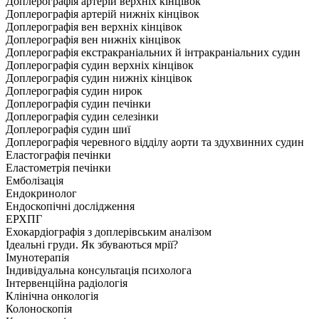
Доплерографія артерій верхніх кінцівок
Доплерографія артерій нижніх кінцівок
Доплерографія вен верхніх кінцівок
Доплерографія вен нижніх кінцівок
Доплерографія екстракраніальних й інтракраніальних судин
Доплерографія судин верхніх кінцівок
Доплерографія судин нижніх кінцівок
Доплерографія судин нирок
Доплерографія судин печінки
Доплерографія судин селезінки
Доплерографія судин шиї
Доплерографія черевного відділу аорти та здухвинних судин
Еластографія печінки
Еластометрія печінки
Емболізація
Ендокринолог
Ендоскопічні дослідження
ЕРХПГ
Ехокардіографія з доплерівським аналізом
Ідеальні груди. Як збуваються мрії?
Імунотерапія
Індивідуальна консультація психолога
Інтервенційна радіологія
Клінічна онкологія
Колоноскопія