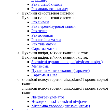
Рак прямої кишки
Рак анального каналу
Пухлини сечостатевої системи
Пухлини сечостатевої системи
Рак нирки
Рак передміхурової залози
Рак яєчка
Рак яєчників
Рак шийки матки
Рак тіла матки
Саркома матки
Пухлини шкіри, м’яких тканин і кісток
Пухлини шкіри, м’яких тканин і кісток
Злоякісні пухлини шкіри (лімфоми шкіри)
Меланома
Пухлини м’яких тканин (саркоми)
Саркома Юінга
Злоякісні новоутворення лімфоїдної і кровотворної
тканин
Злоякісні новоутворення лімфоїдної і кровотворної
тканин
Лімфогранулематоз
Неходжкінські злоякісні лімфоми
Мієломна хвороба (плазмоцитома)