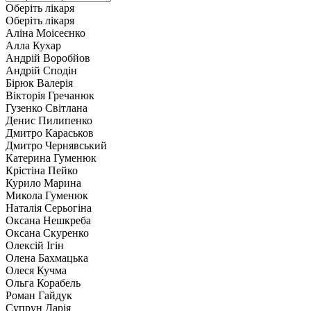
Оберіть лікаря
Оберіть лікаря
Аліна Моісеєнко
Алла Кухар
Андрій Воробйов
Андрій Сподін
Бірюк Валерія
Вікторія Гречанюк
Гузенко Світлана
Денис Пилипенко
Дмитро Караськов
Дмитро Чернявський
Катерина Гуменюк
Крістіна Пейко
Курило Марина
Микола Гуменюк
Наталія Серьогіна
Оксана Нешкреба
Оксана Скуренко
Олексій Ігін
Олена Бахмацька
Олеся Кучма
Ольга Корабель
Роман Гайдук
Супрун Дарія