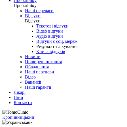
Про клініку
Про клініку
Наші переваги
Відгуки
Відгуки
Текстові відгуки
Відео відгуки
Аудіо відгуки
Відгуки с соц. мереж
Результати лікування
Книга відгуків
Новини
Поширені питання
Обладнання
Наші партнери
Відео
Вакансії
Наші гарантії
Лікарі
Ціни
Контакти
Кропивницький
uk