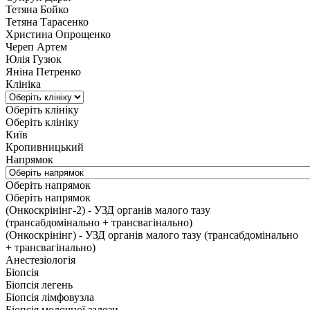
Тетяна Бойко
Тетяна Тарасенко
Христина Опрощенко
Череп Артем
Юлія Гузюк
Яніна Петренко
Клініка
Оберіть клініку
Оберіть клініку
Київ
Кропивницький
Напрямок
Оберіть напрямок
Оберіть напрямок
(Онкоскрінінг-2) - УЗД органів малого тазу
(трансабдомінально + трансвагінально)
(Онкоскрінінг) - УЗД органів малого тазу (трансабдомінально
+ трансвагінально)
Анестезіологія
Біопсія
Біопсія легень
Біопсія лімфовузла
Біопсія молочної залози