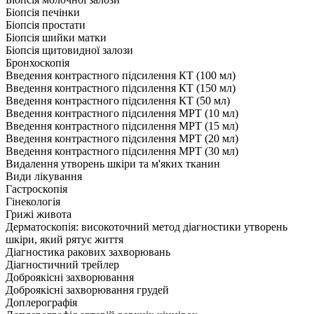
Біопсія печінки
Біопсія простати
Біопсія шийки матки
Біопсія щитовидної залози
Бронхоскопія
Введення контрастного підсилення КТ (100 мл)
Введення контрастного підсилення КТ (150 мл)
Введення контрастного підсилення КТ (50 мл)
Введення контрастного підсилення МРТ (10 мл)
Введення контрастного підсилення МРТ (15 мл)
Введення контрастного підсилення МРТ (20 мл)
Введення контрастного підсилення МРТ (30 мл)
Видалення утворень шкіри та м'яких тканин
Види лікування
Гастроскопія
Гінекологія
Грижі живота
Дерматоскопія: високоточний метод діагностики утворень
шкіри, який рятує життя
Діагностика ракових захворювань
Діагностичний трейлер
Доброякісні захворювання
Доброякісні захворювання грудей
Доплерографія