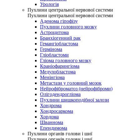
Урологія
Пухлини центральної нервової системи
Пухлини центральної нервової системи
Аденома гіпофізу
Пухлини головного мозку
Астроцитома
Бранхіогенний рак
Гемангіобластома
Гермінома
Гліобластоми
Гліома головного мозку
Краніофарингіома
Медулобластома
Менінгіома
Метастази у головний мозок
Нейрофіброматоз (нейрофіброми)
Олігодендрогліома
Пухлини шишкоподібної залози
Хондрома
Хондросаркома
Хордома
Шваннома
Епендимома
Пухлини органів голови і шиї
Пухлини органів голови і шиї