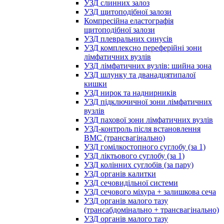
УЗД слинних залоз
УЗД щитоподібної залози
Компресійна еластографія
щитоподібної залози
УЗД плевральних синусів
УЗД комплексно переферійні зони
лімфатичних вузлів
УЗД лімфатичних вузлів: шийна зона
УЗД шлунку та дванадцятипалої
кишки
УЗД нирок та наднирників
УЗД підключичної зони лімфатичних
вузлів
УЗД пахової зони лімфатичних вузлів
УЗД-контроль після встановлення
ВМС (трансвагінально)
УЗД гомілкостопного суглобу (за 1)
УЗД ліктьового суглобу (за 1)
УЗД колінних суглобів (за пару)
УЗД органів калитки
УЗД сечовидільної системи
УЗД сечового міхура + залишкова сеча
УЗД органів малого тазу
(трансабдомінально + трансвагінально)
УЗД органів малого тазу