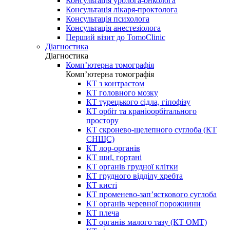
Консультація уролога-онколога
Консультація лікаря-проктолога
Консультація психолога
Консультація анестезіолога
Перший візит до TomoClinic
Діагностика
Діагностика
Комп’ютерна томографія
Комп’ютерна томографія
КТ з контрастом
КТ головного мозку
КТ турецького сідла, гіпофізу
КТ орбіт та краніоорбітального
простору
КТ скронево-щелепного суглоба (КТ
СНЩС)
КТ лор-органів
КТ шиї, гортані
КТ органів грудної клітки
КТ грудного відділу хребта
КТ кисті
КТ променево-зап’ясткового суглоба
КТ органів черевної порожнини
КТ плеча
КТ органів малого тазу (КТ ОМТ)