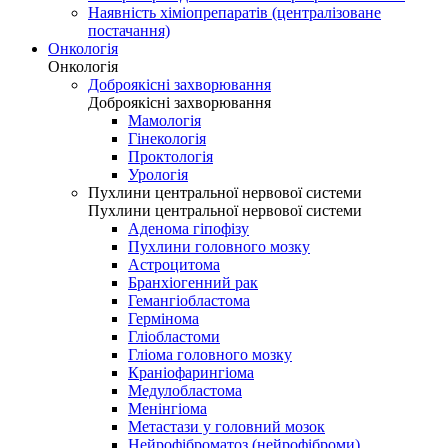
Наявність хіміопрепаратів (централізоване
постачання)
Онкологія
Онкологія
Доброякісні захворювання
Доброякісні захворювання
Мамологія
Гінекологія
Проктологія
Урологія
Пухлини центральної нервової системи
Пухлини центральної нервової системи
Аденома гіпофізу
Пухлини головного мозку
Астроцитома
Бранхіогенний рак
Гемангіобластома
Гермінома
Гліобластоми
Гліома головного мозку
Краніофарингіома
Медулобластома
Менінгіома
Метастази у головний мозок
Нейрофіброматоз (нейрофіброми)