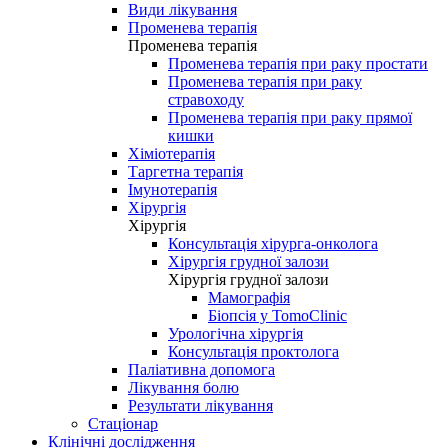
Види лікування
Променева терапія
Променева терапія
Променева терапія при раку простати
Променева терапія при раку
стравоходу
Променева терапія при раку прямої
кишки
Хіміотерапія
Таргетна терапія
Імунотерапія
Хірургія
Хірургія
Консультація хірурга-онколога
Хірургія грудної залози
Хірургія грудної залози
Мамографія
Біопсія у TomoClinic
Урологічна хірургія
Консультація проктолога
Паліативна допомога
Лікування болю
Результати лікування
Стаціонар
Клінічні дослідження