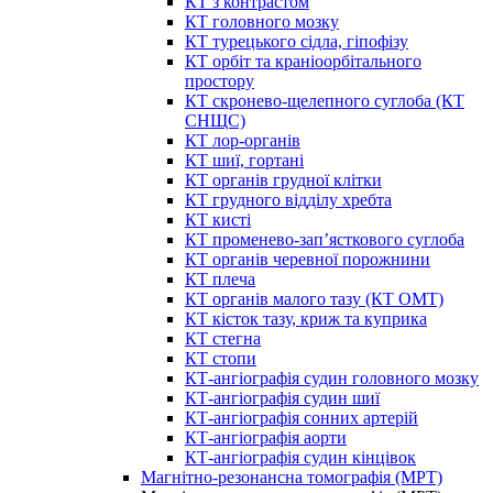
КТ з контрастом
КТ головного мозку
КТ турецького сідла, гіпофізу
КТ орбіт та краніоорбітального
простору
КТ скронево-щелепного суглоба (КТ
СНЩС)
КТ лор-органів
КТ шиї, гортані
КТ органів грудної клітки
КТ грудного відділу хребта
КТ кисті
КТ променево-зап’ясткового суглоба
КТ органів черевної порожнини
КТ плеча
КТ органів малого тазу (КТ ОМТ)
КТ кісток тазу, криж та куприка
КТ стегна
КТ стопи
КТ-ангіографія судин головного мозку
КТ-ангіографія судин шиї
КТ-ангіографія сонних артерій
КТ-ангіографія аорти
КТ-ангіографія судин кінцівок
Магнітно-резонансна томографія (МРТ)