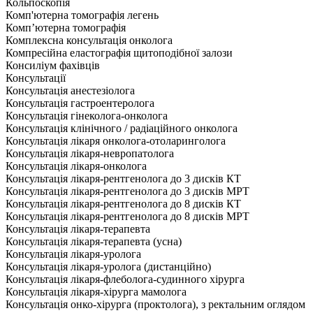
Кольпоскопія
Комп'ютерна томографія легень
Комп’ютерна томографія
Комплексна консультація онколога
Компресійна еластографія щитоподібної залози
Консиліум фахівців
Консультації
Консультація анестезіолога
Консультація гастроентеролога
Консультація гінеколога-онколога
Консультація клінічного / радіаційного онколога
Консультація лікаря онколога-отоларинголога
Консультація лікаря-невропатолога
Консультація лікаря-онколога
Консультація лікаря-рентгенолога до 3 дисків КТ
Консультація лікаря-рентгенолога до 3 дисків МРТ
Консультація лікаря-рентгенолога до 8 дисків КТ
Консультація лікаря-рентгенолога до 8 дисків МРТ
Консультація лікаря-терапевта
Консультація лікаря-терапевта (усна)
Консультація лікаря-уролога
Консультація лікаря-уролога (дистанційно)
Консультація лікаря-флеболога-судинного хірурга
Консультація лікаря-хірурга мамолога
Консультація онко-хірурга (проктолога), з ректальним оглядом