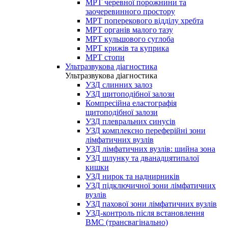
МРТ черевної порожнини та
заочеревинного простору
МРТ поперекового відділу хребта
МРТ органів малого тазу
МРТ кульшового суглоба
МРТ крижів та куприка
МРТ стопи
Ультразвукова діагностика
Ультразвукова діагностика
УЗД слинних залоз
УЗД щитоподібної залози
Компресійна еластографія
щитоподібної залози
УЗД плевральних синусів
УЗД комплексно переферійні зони
лімфатичних вузлів
УЗД лімфатичних вузлів: шийна зона
УЗД шлунку та дванадцятипалої
кишки
УЗД нирок та наднирників
УЗД підключичної зони лімфатичних
вузлів
УЗД пахової зони лімфатичних вузлів
УЗД-контроль після встановлення
ВМС (трансвагінально)