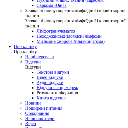
Пухлини м’яких тканин (саркоми)
Саркома Юінга
Злоякісні новоутворення лімфоїдної і кровотворної
тканин
Злоякісні новоутворення лімфоїдної і кровотворної
тканин
Лімфогранулематоз
Неходжкінські злоякісні лімфоми
Мієломна хвороба (плазмоцитома)
Про клініку
Про клініку
Наші переваги
Відгуки
Відгуки
Текстові відгуки
Відео відгуки
Аудіо відгуки
Відгуки с соц. мереж
Результати лікування
Книга відгуків
Новини
Поширені питання
Обладнання
Наші партнери
Відео