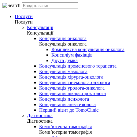
Послуги
Послуги
Консультації
Консультації
Консультація онколога
Консультація онколога
Комплексна консультація онколога
Консиліум фахівців
Друга думка
Консультація променевого терапевта
Консультація мамолога
Консультація хірурга-онколога
Консультація гінеколога-онколога
Консультація уролога-онколога
Консультація лікаря-проктолога
Консультація психолога
Консультація анестезіолога
Перший візит до TomoClinic
Діагностика
Діагностика
Комп’ютерна томографія
Комп’ютерна томографія