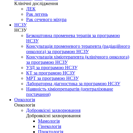
Клінічні дослідження
ЛЕК
Рак легень
Рак сечевого міхура
НСЗУ
НСЗУ
Безкоштовна променева терапія за програмою
НСЗУ
Консультація променевого терапевта (радіаційного
онколога) за програмою НСЗУ
Консультація хіміотерапевта (клінічного онколога)
за програмою НСЗУ
УЗД за програмою НСЗУ
КТ за програмою НСЗУ
МРТ за програмою НСЗУ
Лабораторна діагностика за програмою НСЗУ
Наявність хіміопрепаратів (централізоване
постачання)
Онкологія
Онкологія
Доброякісні захворювання
Доброякісні захворювання
Мамологія
Гінекологія
Проктологія