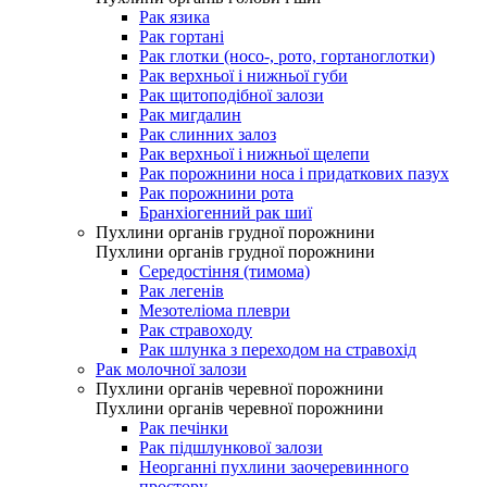
Рак язика
Рак гортані
Рак глотки (носо-, рото, гортаноглотки)
Рак верхньої і нижньої губи
Рак щитоподібної залози
Рак мигдалин
Рак слинних залоз
Рак верхньої і нижньої щелепи
Рак порожнини носа і придаткових пазух
Рак порожнини рота
Бранхіогенний рак шиї
Пухлини органів грудної порожнини
Пухлини органів грудної порожнини
Середостіння (тимома)
Рак легенів
Мезотеліома плеври
Рак стравоходу
Рак шлунка з переходом на стравохід
Рак молочної залози
Пухлини органів черевної порожнини
Пухлини органів черевної порожнини
Рак печінки
Рак підшлункової залози
Неорганні пухлини заочеревинного
простору