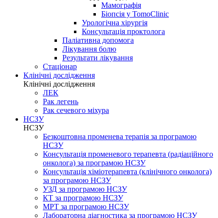
Мамографія
Біопсія у TomoClinic
Урологічна хірургія
Консультація проктолога
Паліативна допомога
Лікування болю
Результати лікування
Стаціонар
Клінічні дослідження
Клінічні дослідження
ЛЕК
Рак легень
Рак сечевого міхура
НСЗУ
НСЗУ
Безкоштовна променева терапія за програмою
НСЗУ
Консультація променевого терапевта (радіаційного
онколога) за програмою НСЗУ
Консультація хіміотерапевта (клінічного онколога)
за програмою НСЗУ
УЗД за програмою НСЗУ
КТ за програмою НСЗУ
МРТ за програмою НСЗУ
Лабораторна діагностика за програмою НСЗУ