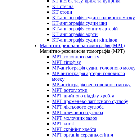
КТ кісток тазу, криж та куприка
КТ стегна
КТ стопи
КТ-ангіографія судин головного мозку
КТ-ангіографія судин шиї
КТ-ангіографія сонних артерій
КТ-ангіографія аорти
КТ-ангіографія судин кінцівок
Магнітно-резонансна томографія (МРТ)
Магнітно-резонансна томографія (МРТ)
МРТ головного мозку
МРТ гіпофізу
МР-ангіографія судин головного мозку
МР-ангіографія артерій головного
мозку
МР-ангіографія вен головного мозку
МРТ ротоглотки
МРТ шийного відділу хребта
МРТ променево-зап’ясного суглобу
МРТ ліктьового суглоба
МРТ плечового суглоба
МРТ молочних залоз
МРТ кисті
МРТ скрінінг хребта
МРТ органів середньостіння