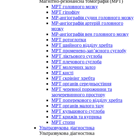
Магнітно-резонансна томографія (МРТ)
МРТ головного мозку
МРТ гіпофізу
МР-ангіографія судин головного мозку
МР-ангіографія артерій головного
мозку
МР-ангіографія вен головного мозку
МРТ ротоглотки
МРТ шийного відділу хребта
МРТ променево-зап’ясного суглобу
МРТ ліктьового суглоба
МРТ плечового суглоба
МРТ молочних залоз
МРТ кисті
МРТ скрінінг хребта
МРТ органів середньостіння
МРТ черевної порожнини та
заочеревинного простору
МРТ поперекового відділу хребта
МРТ органів малого тазу
МРТ кульшового суглоба
МРТ крижів та куприка
МРТ стопи
Ультразвукова діагностика
Ультразвукова діагностика