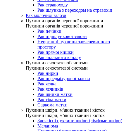
Рак стравоходу
Рак шлунка з переходом на стравохід
Рак молочної залози
Пухлини органів черевної порожнини
Пухлини органів черевної порожнини
Рак печінки
Рак підшлункової залози
Неорганні пухлини заочеревинного
простору
Рак прямої кишки
Рак анального каналу
Пухлини сечостатевої системи
Пухлини сечостатевої системи
Рак нирки
Рак передміхурової залози
Рак яєчка
Рак яєчників
Рак шийки матки
Рак тіла матки
Саркома матки
Пухлини шкіри, м’яких тканин і кісток
Пухлини шкіри, м’яких тканин і кісток
Злоякісні пухлини шкіри (лімфоми шкіри)
Меланома