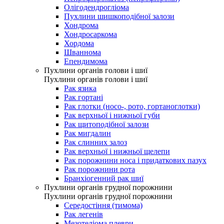
Олігодендрогліома
Пухлини шишкоподібної залози
Хондрома
Хондросаркома
Хордома
Шваннома
Епендимома
Пухлини органів голови і шиї
Пухлини органів голови і шиї
Рак язика
Рак гортані
Рак глотки (носо-, рото, гортаноглотки)
Рак верхньої і нижньої губи
Рак щитоподібної залози
Рак мигдалин
Рак слинних залоз
Рак верхньої і нижньої щелепи
Рак порожнини носа і придаткових пазух
Рак порожнини рота
Бранхіогенний рак шиї
Пухлини органів грудної порожнини
Пухлини органів грудної порожнини
Середостіння (тимома)
Рак легенів
Мезотеліома плеври