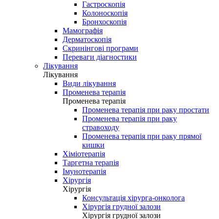
Гастроскопія
Колоноскопія
Бронхоскопія
Мамографія
Дерматоскопія
Скринінгові програми
Переваги діагностики
Лікування
Лікування
Види лікування
Променева терапія
Променева терапія
Променева терапія при раку простати
Променева терапія при раку
стравоходу
Променева терапія при раку прямої
кишки
Хіміотерапія
Таргетна терапія
Імунотерапія
Хірургія
Хірургія
Консультація хірурга-онколога
Хірургія грудної залози
Хірургія грудної залози