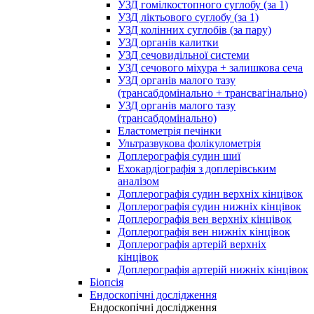
УЗД гомілкостопного суглобу (за 1)
УЗД ліктьового суглобу (за 1)
УЗД колінних суглобів (за пару)
УЗД органів калитки
УЗД сечовидільної системи
УЗД сечового міхура + залишкова сеча
УЗД органів малого тазу
(трансабдомінально + трансвагінально)
УЗД органів малого тазу
(трансабдомінально)
Еластометрія печінки
Ультразвукова фолікулометрія
Доплерографія судин шиї
Ехокардіографія з доплерівським
аналізом
Доплерографія судин верхніх кінцівок
Доплерографія судин нижніх кінцівок
Доплерографія вен верхніх кінцівок
Доплерографія вен нижніх кінцівок
Доплерографія артерій верхніх
кінцівок
Доплерографія артерій нижніх кінцівок
Біопсія
Ендоскопічні дослідження
Ендоскопічні дослідження