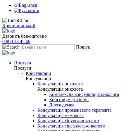
en
ru
Кропивницький
Дзвоніть безкоштовно
0 800 33 45 69
Пошук
Послуги
Послуги
Консультації
Консультації
Консультація онколога
Консультація онколога
Комплексна консультація онколога
Консиліум фахівців
Друга думка
Консультація променевого терапевта
Консультація мамолога
Консультація хірурга-онколога
Консультація гінеколога-онколога