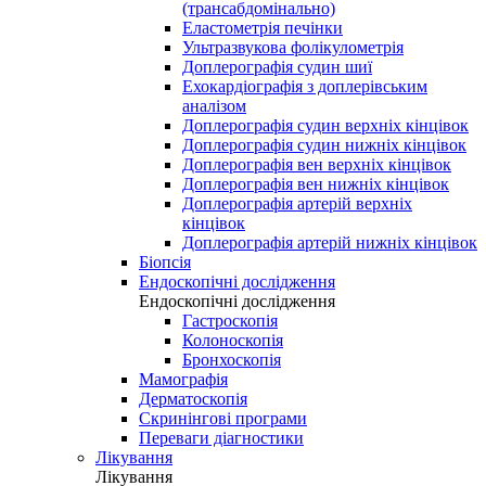
(трансабдомінально)
Еластометрія печінки
Ультразвукова фолікулометрія
Доплерографія судин шиї
Ехокардіографія з доплерівським
аналізом
Доплерографія судин верхніх кінцівок
Доплерографія судин нижніх кінцівок
Доплерографія вен верхніх кінцівок
Доплерографія вен нижніх кінцівок
Доплерографія артерій верхніх
кінцівок
Доплерографія артерій нижніх кінцівок
Біопсія
Ендоскопічні дослідження
Ендоскопічні дослідження
Гастроскопія
Колоноскопія
Бронхоскопія
Мамографія
Дерматоскопія
Скринінгові програми
Переваги діагностики
Лікування
Лікування