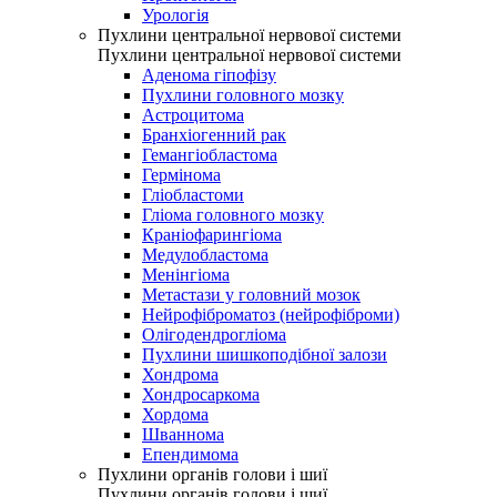
Урологія
Пухлини центральної нервової системи
Пухлини центральної нервової системи
Аденома гіпофізу
Пухлини головного мозку
Астроцитома
Бранхіогенний рак
Гемангіобластома
Гермінома
Гліобластоми
Гліома головного мозку
Краніофарингіома
Медулобластома
Менінгіома
Метастази у головний мозок
Нейрофіброматоз (нейрофіброми)
Олігодендрогліома
Пухлини шишкоподібної залози
Хондрома
Хондросаркома
Хордома
Шваннома
Епендимома
Пухлини органів голови і шиї
Пухлини органів голови і шиї