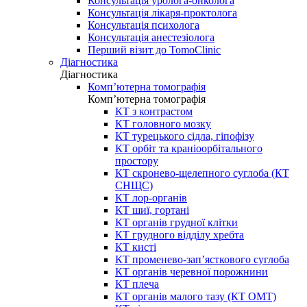
Консультація уролога-онколога
Консультація лікаря-проктолога
Консультація психолога
Консультація анестезіолога
Перший візит до TomoClinic
Діагностика
Діагностика
Комп’ютерна томографія
Комп’ютерна томографія
КТ з контрастом
КТ головного мозку
КТ турецького сідла, гіпофізу
КТ орбіт та краніоорбітального
простору
КТ скронево-щелепного суглоба (КТ
СНЩС)
КТ лор-органів
КТ шиї, гортані
КТ органів грудної клітки
КТ грудного відділу хребта
КТ кисті
КТ променево-зап’ясткового суглоба
КТ органів черевної порожнини
КТ плеча
КТ органів малого тазу (КТ ОМТ)