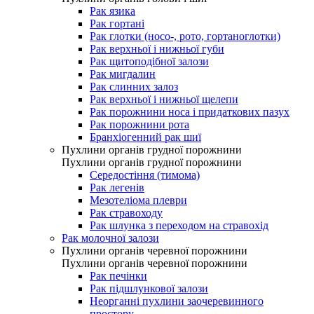
Рак язика
Рак гортані
Рак глотки (носо-, рото, гортаноглотки)
Рак верхньої і нижньої губи
Рак щитоподібної залози
Рак мигдалин
Рак слинних залоз
Рак верхньої і нижньої щелепи
Рак порожнини носа і придаткових пазух
Рак порожнини рота
Бранхіогенний рак шиї
Пухлини органів грудної порожнини
Пухлини органів грудної порожнини
Середостіння (тимома)
Рак легенів
Мезотеліома плеври
Рак стравоходу
Рак шлунка з переходом на стравохід
Рак молочної залози
Пухлини органів черевної порожнини
Пухлини органів черевної порожнини
Рак печінки
Рак підшлункової залози
Неорганні пухлини заочеревинного
простору