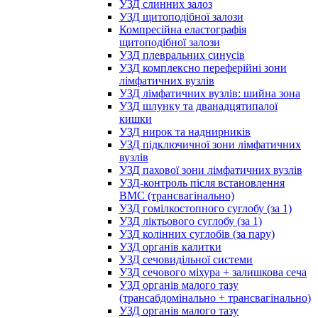
УЗД слинних залоз
УЗД щитоподібної залози
Компресійна еластографія
щитоподібної залози
УЗД плевральних синусів
УЗД комплексно переферійні зони
лімфатичних вузлів
УЗД лімфатичних вузлів: шийна зона
УЗД шлунку та дванадцятипалої
кишки
УЗД нирок та наднирників
УЗД підключичної зони лімфатичних
вузлів
УЗД пахової зони лімфатичних вузлів
УЗД-контроль після встановлення
ВМС (трансвагінально)
УЗД гомілкостопного суглобу (за 1)
УЗД ліктьового суглобу (за 1)
УЗД колінних суглобів (за пару)
УЗД органів калитки
УЗД сечовидільної системи
УЗД сечового міхура + залишкова сеча
УЗД органів малого тазу
(трансабдомінально + трансвагінально)
УЗД органів малого тазу