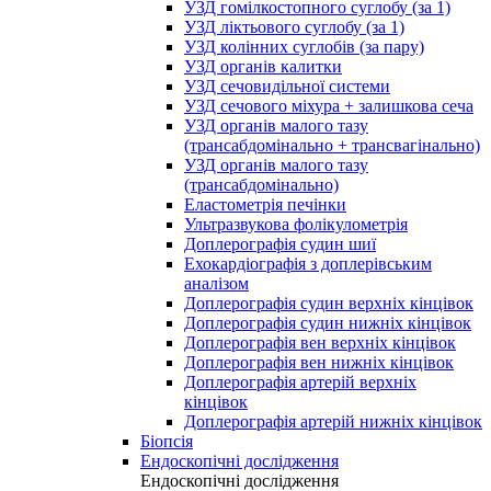
УЗД гомілкостопного суглобу (за 1)
УЗД ліктьового суглобу (за 1)
УЗД колінних суглобів (за пару)
УЗД органів калитки
УЗД сечовидільної системи
УЗД сечового міхура + залишкова сеча
УЗД органів малого тазу
(трансабдомінально + трансвагінально)
УЗД органів малого тазу
(трансабдомінально)
Еластометрія печінки
Ультразвукова фолікулометрія
Доплерографія судин шиї
Ехокардіографія з доплерівським
аналізом
Доплерографія судин верхніх кінцівок
Доплерографія судин нижніх кінцівок
Доплерографія вен верхніх кінцівок
Доплерографія вен нижніх кінцівок
Доплерографія артерій верхніх
кінцівок
Доплерографія артерій нижніх кінцівок
Біопсія
Ендоскопічні дослідження
Ендоскопічні дослідження