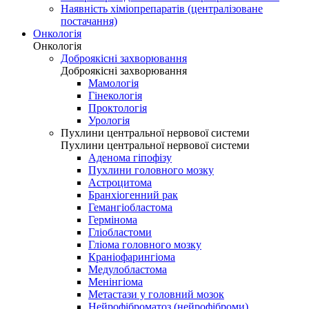
Наявність хіміопрепаратів (централізоване
постачання)
Онкологія
Онкологія
Доброякісні захворювання
Доброякісні захворювання
Мамологія
Гінекологія
Проктологія
Урологія
Пухлини центральної нервової системи
Пухлини центральної нервової системи
Аденома гіпофізу
Пухлини головного мозку
Астроцитома
Бранхіогенний рак
Гемангіобластома
Гермінома
Гліобластоми
Гліома головного мозку
Краніофарингіома
Медулобластома
Менінгіома
Метастази у головний мозок
Нейрофіброматоз (нейрофіброми)