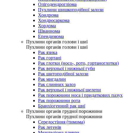
Олігодендрогліома
Пухлини шишкоподібної залози
Хондрома
Хондросаркома
Хордома
Шваннома
Епендимома
Пухлини органів голови і шиї
Пухлини органів голови і шиї
Рак язика
Рак гортані
Рак глотки (носо-, рото, гортаноглотки)
Рак верхньої і нижньої губи
Рак щитоподібної залози
Рак мигдалин
Рак слинних залоз
Рак верхньої і нижньої щелепи
Рак порожнини носа і придаткових пазух
Рак порожнини рота
Бранхіогенний рак шиї
Пухлини органів грудної порожнини
Пухлини органів грудної порожнини
Середостіння (тимома)
Рак легенів
Мезотеліома плеври