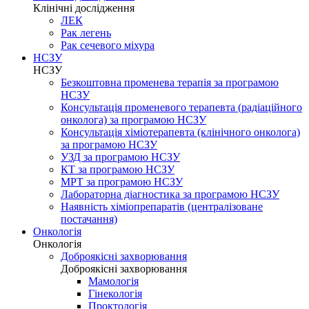
Клінічні дослідження
ЛЕК
Рак легень
Рак сечевого міхура
НСЗУ
НСЗУ
Безкоштовна променева терапія за програмою
НСЗУ
Консультація променевого терапевта (радіаційного
онколога) за програмою НСЗУ
Консультація хіміотерапевта (клінічного онколога)
за програмою НСЗУ
УЗД за програмою НСЗУ
КТ за програмою НСЗУ
МРТ за програмою НСЗУ
Лабораторна діагностика за програмою НСЗУ
Наявність хіміопрепаратів (централізоване
постачання)
Онкологія
Онкологія
Доброякісні захворювання
Доброякісні захворювання
Мамологія
Гінекологія
Проктологія