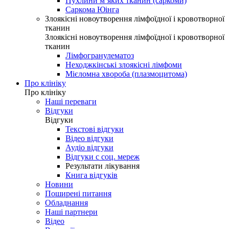
Пухлини м’яких тканин (саркоми)
Саркома Юінга
Злоякісні новоутворення лімфоїдної і кровотворної
тканин
Злоякісні новоутворення лімфоїдної і кровотворної
тканин
Лімфогранулематоз
Неходжкінські злоякісні лімфоми
Мієломна хвороба (плазмоцитома)
Про клініку
Про клініку
Наші переваги
Відгуки
Відгуки
Текстові відгуки
Відео відгуки
Аудіо відгуки
Відгуки с соц. мереж
Результати лікування
Книга відгуків
Новини
Поширені питання
Обладнання
Наші партнери
Відео