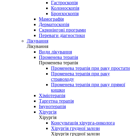
Гастроскопія
Колоноскопія
Бронхоскопія
Мамографія
Дерматоскопія
Скринінгові програми
Переваги діагностики
Лікування
Лікування
Види лікування
Променева терапія
Променева терапія
Променева терапія при раку простати
Променева терапія при раку
стравоходу
Променева терапія при раку прямої
кишки
Хіміотерапія
Таргетна терапія
Імунотерапія
Хірургія
Хірургія
Консультація хірурга-онколога
Хірургія грудної залози
Хірургія грудної залози