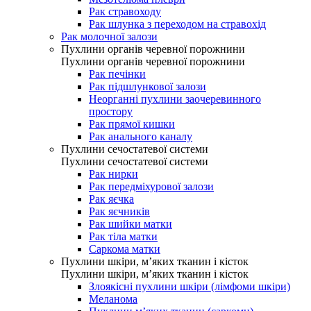
Рак стравоходу
Рак шлунка з переходом на стравохід
Рак молочної залози
Пухлини органів черевної порожнини
Пухлини органів черевної порожнини
Рак печінки
Рак підшлункової залози
Неорганні пухлини заочеревинного
простору
Рак прямої кишки
Рак анального каналу
Пухлини сечостатевої системи
Пухлини сечостатевої системи
Рак нирки
Рак передміхурової залози
Рак яєчка
Рак яєчників
Рак шийки матки
Рак тіла матки
Саркома матки
Пухлини шкіри, м’яких тканин і кісток
Пухлини шкіри, м’яких тканин і кісток
Злоякісні пухлини шкіри (лімфоми шкіри)
Меланома