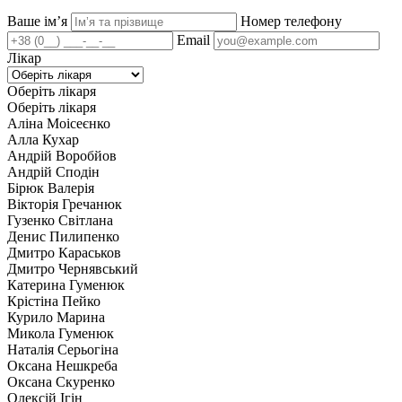
Ваше імʼя
Номер телефону
Email
Лікар
Оберіть лікаря
Оберіть лікаря
Аліна Моісеєнко
Алла Кухар
Андрій Воробйов
Андрій Сподін
Бірюк Валерія
Вікторія Гречанюк
Гузенко Світлана
Денис Пилипенко
Дмитро Караськов
Дмитро Чернявський
Катерина Гуменюк
Крістіна Пейко
Курило Марина
Микола Гуменюк
Наталія Серьогіна
Оксана Нешкреба
Оксана Скуренко
Олексій Ігін