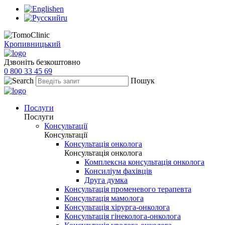
en
ru
Кропивницький
Дзвоніть безкоштовно
0 800 33 45 69
Пошук
Послуги
Послуги
Консультації
Консультації
Консультація онколога
Консультація онколога
Комплексна консультація онколога
Консиліум фахівців
Друга думка
Консультація променевого терапевта
Консультація мамолога
Консультація хірурга-онколога
Консультація гінеколога-онколога