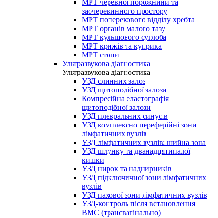
МРТ черевної порожнини та
заочеревинного простору
МРТ поперекового відділу хребта
МРТ органів малого тазу
МРТ кульшового суглоба
МРТ крижів та куприка
МРТ стопи
Ультразвукова діагностика
Ультразвукова діагностика
УЗД слинних залоз
УЗД щитоподібної залози
Компресійна еластографія
щитоподібної залози
УЗД плевральних синусів
УЗД комплексно переферійні зони
лімфатичних вузлів
УЗД лімфатичних вузлів: шийна зона
УЗД шлунку та дванадцятипалої
кишки
УЗД нирок та наднирників
УЗД підключичної зони лімфатичних
вузлів
УЗД пахової зони лімфатичних вузлів
УЗД-контроль після встановлення
ВМС (трансвагінально)