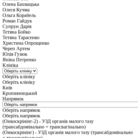
Олена Бахмацька
Олеся Кучма
Ольга Корабель
Роман Гайдук
Супрун Дарія
Тетяна Бойко
Тетяна Тарасенко
Христина Опрощенко
Череп Артем
Юлія Гузюк
Яніна Петренко
Клініка
Оберіть клініку
Оберіть клініку
Київ
Кропивницький
Напрямок
Оберіть напрямок
Оберіть напрямок
(Онкоскрінінг-2) - УЗД органів малого тазу
(трансабдомінально + трансвагінально)
(Онкоскрінінг) - УЗД органів малого тазу (трансабдомінально
+ трансвагінально)