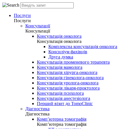
Послуги
Послуги
Консультації
Консультації
Консультація онколога
Консультація онколога
Комплексна консультація онколога
Консиліум фахівців
Друга думка
Консультація променевого терапевта
Консультація мамолога
Консультація хірурга-онколога
Консультація гінеколога-онколога
Консультація уролога-онколога
Консультація лікаря-проктолога
Консультація психолога
Консультація анестезіолога
Перший візит до TomoClinic
Діагностика
Діагностика
Комп’ютерна томографія
Комп’ютерна томографія