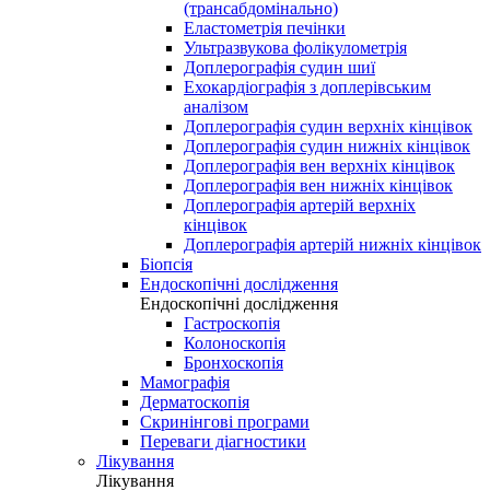
(трансабдомінально)
Еластометрія печінки
Ультразвукова фолікулометрія
Доплерографія судин шиї
Ехокардіографія з доплерівським
аналізом
Доплерографія судин верхніх кінцівок
Доплерографія судин нижніх кінцівок
Доплерографія вен верхніх кінцівок
Доплерографія вен нижніх кінцівок
Доплерографія артерій верхніх
кінцівок
Доплерографія артерій нижніх кінцівок
Біопсія
Ендоскопічні дослідження
Ендоскопічні дослідження
Гастроскопія
Колоноскопія
Бронхоскопія
Мамографія
Дерматоскопія
Скринінгові програми
Переваги діагностики
Лікування
Лікування