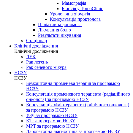
Мамографія
Біопсія у TomoClinic
Урологічна хірургія
Консультація проктолога
Паліативна допомога
Лікування болю
Результати лікування
Стаціонар
Клінічні дослідження
Клінічні дослідження
ЛЕК
Рак легень
Рак сечевого міхура
НСЗУ
НСЗУ
Безкоштовна променева терапія за програмою
НСЗУ
Консультація променевого терапевта (радіаційного
онколога) за програмою НСЗУ
Консультація хіміотерапевта (клінічного онколога)
за програмою НСЗУ
УЗД за програмою НСЗУ
КТ за програмою НСЗУ
МРТ за програмою НСЗУ
Лабораторна діагностика за програмою НСЗУ