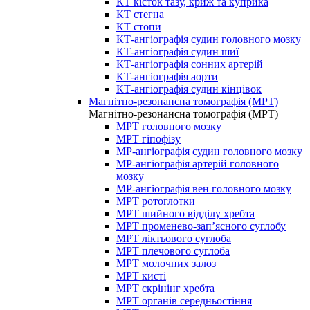
КТ кісток тазу, криж та куприка
КТ стегна
КТ стопи
КТ-ангіографія судин головного мозку
КТ-ангіографія судин шиї
КТ-ангіографія сонних артерій
КТ-ангіографія аорти
КТ-ангіографія судин кінцівок
Магнітно-резонансна томографія (МРТ)
Магнітно-резонансна томографія (МРТ)
МРТ головного мозку
МРТ гіпофізу
МР-ангіографія судин головного мозку
МР-ангіографія артерій головного
мозку
МР-ангіографія вен головного мозку
МРТ ротоглотки
МРТ шийного відділу хребта
МРТ променево-зап’ясного суглобу
МРТ ліктьового суглоба
МРТ плечового суглоба
МРТ молочних залоз
МРТ кисті
МРТ скрінінг хребта
МРТ органів середньостіння