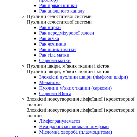
Рак прямої кишки
Рак анального каналу
Пухлини сечостатевої системи
Пухлини сечостатевої системи
Рак нирки
Рак передміхурової залози
Рак яєчка
Рак яєчників
Рак шийки матки
Рак тіла матки
Саркома матки
Пухлини шкіри, м’яких тканин і кісток
Пухлини шкіри, м’яких тканин і кісток
Злоякісні пухлини шкіри (лімфоми шкіри)
Меланома
Пухлини м’яких тканин (саркоми)
Саркома Юінга
Злоякісні новоутворення лімфоїдної і кровотворної
тканин
Злоякісні новоутворення лімфоїдної і кровотворної
тканин
Лімфогранулематоз
Неходжкінські злоякісні лімфоми
Мієломна хвороба (плазмоцитома)