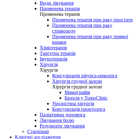
Види лікування
Променева терапія
Променева терапія
Променева терапія при раку простати
Променева терапія при раку
стравоходу
Променева терапія при раку прямої
кишки
Хіміотерапія
Таргетна терапія
Імунотерапія
Хірургія
Хірургія
Консультація хірурга-онколога
Хірургія грудної залози
Хірургія грудної залози
Мамографія
Біопсія у TomoClinic
Урологічна хірургія
Консультація проктолога
Паліативна допомога
Лікування болю
Результати лікування
Стаціонар
Клінічні дослідження