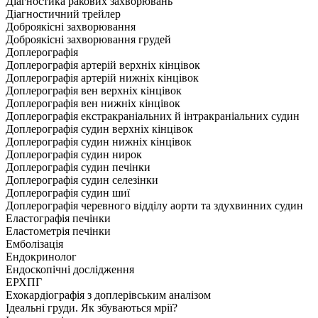
Діагностика ракових захворювань
Діагностичний трейлер
Доброякісні захворювання
Доброякісні захворювання грудей
Доплерографія
Доплерографія артерій верхніх кінцівок
Доплерографія артерій нижніх кінцівок
Доплерографія вен верхніх кінцівок
Доплерографія вен нижніх кінцівок
Доплерографія екстракраніальних й інтракраніальних судин
Доплерографія судин верхніх кінцівок
Доплерографія судин нижніх кінцівок
Доплерографія судин нирок
Доплерографія судин печінки
Доплерографія судин селезінки
Доплерографія судин шиї
Доплерографія черевного відділу аорти та здухвинних судин
Еластографія печінки
Еластометрія печінки
Емболізація
Ендокринолог
Ендоскопічні дослідження
ЕРХПГ
Ехокардіографія з доплерівським аналізом
Ідеальні груди. Як збуваються мрії?