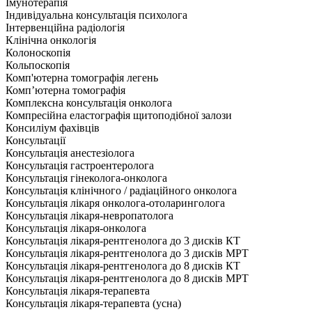
Імунотерапія
Індивідуальна консультація психолога
Інтервенційна радіологія
Клінічна онкологія
Колоноскопія
Кольпоскопія
Комп'ютерна томографія легень
Комп’ютерна томографія
Комплексна консультація онколога
Компресійна еластографія щитоподібної залози
Консиліум фахівців
Консультації
Консультація анестезіолога
Консультація гастроентеролога
Консультація гінеколога-онколога
Консультація клінічного / радіаційного онколога
Консультація лікаря онколога-отоларинголога
Консультація лікаря-невропатолога
Консультація лікаря-онколога
Консультація лікаря-рентгенолога до 3 дисків КТ
Консультація лікаря-рентгенолога до 3 дисків МРТ
Консультація лікаря-рентгенолога до 8 дисків КТ
Консультація лікаря-рентгенолога до 8 дисків МРТ
Консультація лікаря-терапевта
Консультація лікаря-терапевта (усна)