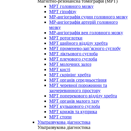
Магнітно-резонансна томографія (МРТ)
МРТ головного мозку
МРТ гіпофізу
МР-ангіографія судин головного мозку
МР-ангіографія артерій головного
мозку
МР-ангіографія вен головного мозку
МРТ ротоглотки
МРТ шийного відділу хребта
МРТ променево-зап’ясного суглобу
МРТ ліктьового суглоба
МРТ плечового суглоба
МРТ молочних залоз
МРТ кисті
МРТ скрінінг хребта
МРТ органів середньостіння
МРТ черевної порожнини та
заочеревинного простору
МРТ поперекового відділу хребта
МРТ органів малого тазу
МРТ кульшового суглоба
МРТ крижів та куприка
МРТ стопи
Ультразвукова діагностика
Ультразвукова діагностика