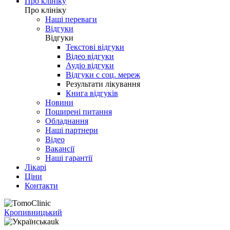
Про клініку
Про клініку
Наші переваги
Відгуки
Відгуки
Текстові відгуки
Відео відгуки
Аудіо відгуки
Відгуки с соц. мереж
Результати лікування
Книга відгуків
Новини
Поширені питання
Обладнання
Наші партнери
Відео
Вакансії
Наші гарантії
Лікарі
Ціни
Контакти
Кропивницький
uk