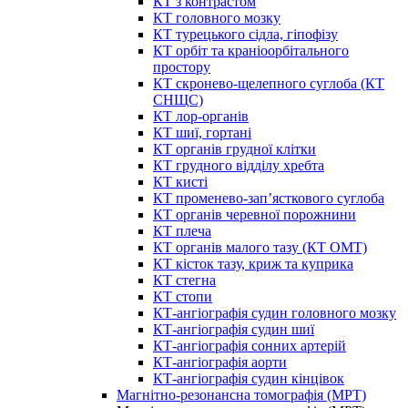
КТ з контрастом
КТ головного мозку
КТ турецького сідла, гіпофізу
КТ орбіт та краніоорбітального
простору
КТ скронево-щелепного суглоба (КТ
СНЩС)
КТ лор-органів
КТ шиї, гортані
КТ органів грудної клітки
КТ грудного відділу хребта
КТ кисті
КТ променево-зап’ясткового суглоба
КТ органів черевної порожнини
КТ плеча
КТ органів малого тазу (КТ ОМТ)
КТ кісток тазу, криж та куприка
КТ стегна
КТ стопи
КТ-ангіографія судин головного мозку
КТ-ангіографія судин шиї
КТ-ангіографія сонних артерій
КТ-ангіографія аорти
КТ-ангіографія судин кінцівок
Магнітно-резонансна томографія (МРТ)