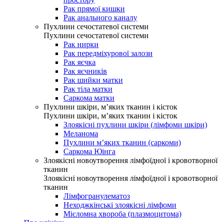
Рак прямої кишки
Рак анального каналу
Пухлини сечостатевої системи
Пухлини сечостатевої системи
Рак нирки
Рак передміхурової залози
Рак яєчка
Рак яєчників
Рак шийки матки
Рак тіла матки
Саркома матки
Пухлини шкіри, м’яких тканин і кісток
Пухлини шкіри, м’яких тканин і кісток
Злоякісні пухлини шкіри (лімфоми шкіри)
Меланома
Пухлини м’яких тканин (саркоми)
Саркома Юінга
Злоякісні новоутворення лімфоїдної і кровотворної
тканин
Злоякісні новоутворення лімфоїдної і кровотворної
тканин
Лімфогранулематоз
Неходжкінські злоякісні лімфоми
Мієломна хвороба (плазмоцитома)