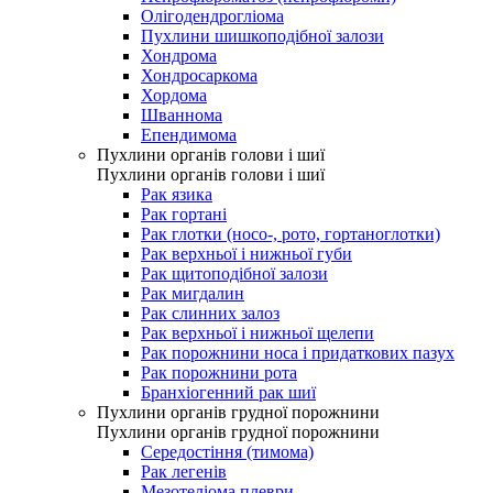
Олігодендрогліома
Пухлини шишкоподібної залози
Хондрома
Хондросаркома
Хордома
Шваннома
Епендимома
Пухлини органів голови і шиї
Пухлини органів голови і шиї
Рак язика
Рак гортані
Рак глотки (носо-, рото, гортаноглотки)
Рак верхньої і нижньої губи
Рак щитоподібної залози
Рак мигдалин
Рак слинних залоз
Рак верхньої і нижньої щелепи
Рак порожнини носа і придаткових пазух
Рак порожнини рота
Бранхіогенний рак шиї
Пухлини органів грудної порожнини
Пухлини органів грудної порожнини
Середостіння (тимома)
Рак легенів
Мезотеліома плеври