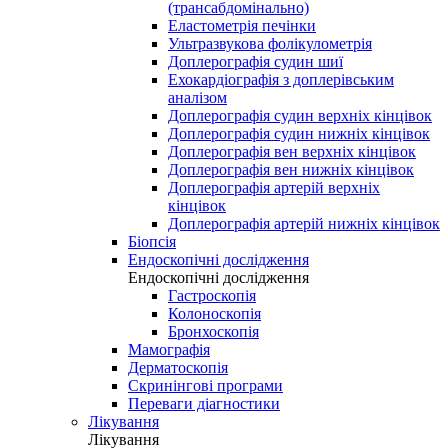
(трансабдомінально)
Еластометрія печінки
Ультразвукова фолікулометрія
Доплерографія судин шиї
Ехокардіографія з доплерівським
аналізом
Доплерографія судин верхніх кінцівок
Доплерографія судин нижніх кінцівок
Доплерографія вен верхніх кінцівок
Доплерографія вен нижніх кінцівок
Доплерографія артерій верхніх
кінцівок
Доплерографія артерій нижніх кінцівок
Біопсія
Ендоскопічні дослідження
Ендоскопічні дослідження
Гастроскопія
Колоноскопія
Бронхоскопія
Мамографія
Дерматоскопія
Скринінгові програми
Переваги діагностики
Лікування
Лікування