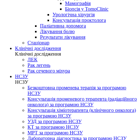
Мамографія
Біопсія у TomoClinic
Урологічна хірургія
Консультація проктолога
Паліативна допомога
Лікування болю
Результати лікування
Стаціонар
Клінічні дослідження
Клінічні дослідження
ЛЕК
Рак легень
Рак сечевого міхура
НСЗУ
НСЗУ
Безкоштовна променева терапія за програмою
НСЗУ
Консультація променевого терапевта (радіаційного
онколога) за програмою НСЗУ
Консультація хіміотерапевта (клінічного онколога)
за програмою НСЗУ
УЗД за програмою НСЗУ
КТ за програмою НСЗУ
МРТ за програмою НСЗУ
Лабораторна діагностика за програмою НСЗУ