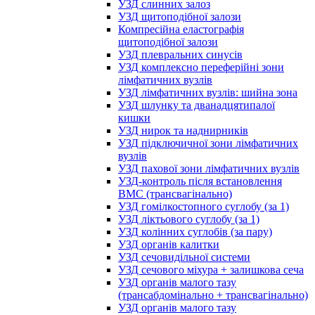
УЗД слинних залоз
УЗД щитоподібної залози
Компресійна еластографія
щитоподібної залози
УЗД плевральних синусів
УЗД комплексно переферійні зони
лімфатичних вузлів
УЗД лімфатичних вузлів: шийна зона
УЗД шлунку та дванадцятипалої
кишки
УЗД нирок та наднирників
УЗД підключичної зони лімфатичних
вузлів
УЗД пахової зони лімфатичних вузлів
УЗД-контроль після встановлення
ВМС (трансвагінально)
УЗД гомілкостопного суглобу (за 1)
УЗД ліктьового суглобу (за 1)
УЗД колінних суглобів (за пару)
УЗД органів калитки
УЗД сечовидільної системи
УЗД сечового міхура + залишкова сеча
УЗД органів малого тазу
(трансабдомінально + трансвагінально)
УЗД органів малого тазу