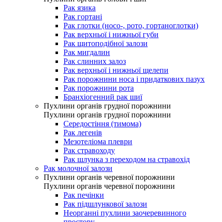
Рак язика
Рак гортані
Рак глотки (носо-, рото, гортаноглотки)
Рак верхньої і нижньої губи
Рак щитоподібної залози
Рак мигдалин
Рак слинних залоз
Рак верхньої і нижньої щелепи
Рак порожнини носа і придаткових пазух
Рак порожнини рота
Бранхіогенний рак шиї
Пухлини органів грудної порожнини
Пухлини органів грудної порожнини
Середостіння (тимома)
Рак легенів
Мезотеліома плеври
Рак стравоходу
Рак шлунка з переходом на стравохід
Рак молочної залози
Пухлини органів черевної порожнини
Пухлини органів черевної порожнини
Рак печінки
Рак підшлункової залози
Неорганні пухлини заочеревинного
простору