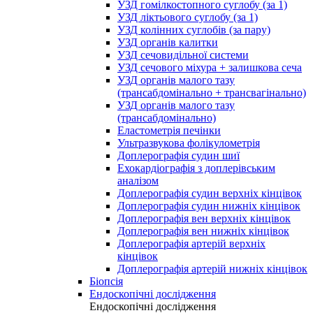
УЗД гомілкостопного суглобу (за 1)
УЗД ліктьового суглобу (за 1)
УЗД колінних суглобів (за пару)
УЗД органів калитки
УЗД сечовидільної системи
УЗД сечового міхура + залишкова сеча
УЗД органів малого тазу
(трансабдомінально + трансвагінально)
УЗД органів малого тазу
(трансабдомінально)
Еластометрія печінки
Ультразвукова фолікулометрія
Доплерографія судин шиї
Ехокардіографія з доплерівським
аналізом
Доплерографія судин верхніх кінцівок
Доплерографія судин нижніх кінцівок
Доплерографія вен верхніх кінцівок
Доплерографія вен нижніх кінцівок
Доплерографія артерій верхніх
кінцівок
Доплерографія артерій нижніх кінцівок
Біопсія
Ендоскопічні дослідження
Ендоскопічні дослідження