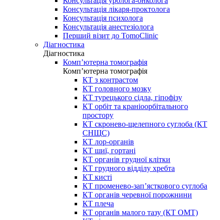
Консультація уролога-онколога
Консультація лікаря-проктолога
Консультація психолога
Консультація анестезіолога
Перший візит до TomoClinic
Діагностика
Діагностика
Комп’ютерна томографія
Комп’ютерна томографія
КТ з контрастом
КТ головного мозку
КТ турецького сідла, гіпофізу
КТ орбіт та краніоорбітального
простору
КТ скронево-щелепного суглоба (КТ
СНЩС)
КТ лор-органів
КТ шиї, гортані
КТ органів грудної клітки
КТ грудного відділу хребта
КТ кисті
КТ променево-зап’ясткового суглоба
КТ органів черевної порожнини
КТ плеча
КТ органів малого тазу (КТ ОМТ)