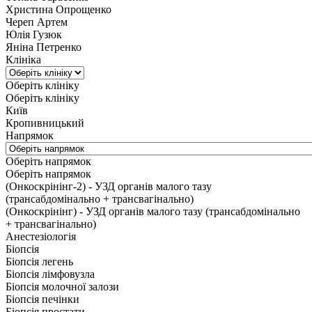
Христина Опрощенко
Череп Артем
Юлія Гузюк
Яніна Петренко
Клініка
Оберіть клініку
Оберіть клініку
Київ
Кропивницький
Напрямок
Оберіть напрямок
Оберіть напрямок
(Онкоскрінінг-2) - УЗД органів малого тазу
(трансабдомінально + трансвагінально)
(Онкоскрінінг) - УЗД органів малого тазу (трансабдомінально
+ трансвагінально)
Анестезіологія
Біопсія
Біопсія легень
Біопсія лімфовузла
Біопсія молочної залози
Біопсія печінки
Біопсія простати