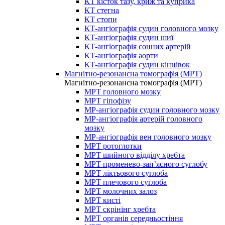
КТ кісток тазу, криж та куприка
КТ стегна
КТ стопи
КТ-ангіографія судин головного мозку
КТ-ангіографія судин шиї
КТ-ангіографія сонних артерій
КТ-ангіографія аорти
КТ-ангіографія судин кінцівок
Магнітно-резонансна томографія (МРТ)
Магнітно-резонансна томографія (МРТ)
МРТ головного мозку
МРТ гіпофізу
МР-ангіографія судин головного мозку
МР-ангіографія артерій головного
мозку
МР-ангіографія вен головного мозку
МРТ ротоглотки
МРТ шийного відділу хребта
МРТ променево-зап’ясного суглобу
МРТ ліктьового суглоба
МРТ плечового суглоба
МРТ молочних залоз
МРТ кисті
МРТ скрінінг хребта
МРТ органів середньостіння