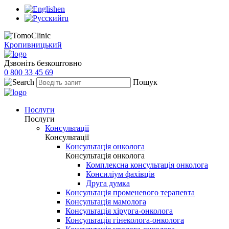
en
ru
Кропивницький
Дзвоніть безкоштовно
0 800 33 45 69
Пошук
Послуги
Послуги
Консультації
Консультації
Консультація онколога
Консультація онколога
Комплексна консультація онколога
Консиліум фахівців
Друга думка
Консультація променевого терапевта
Консультація мамолога
Консультація хірурга-онколога
Консультація гінеколога-онколога