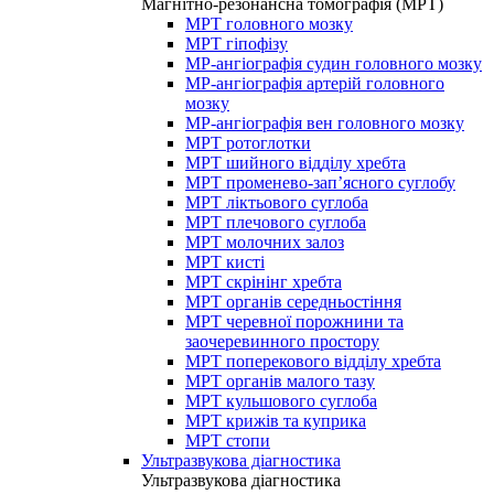
Магнітно-резонансна томографія (МРТ)
МРТ головного мозку
МРТ гіпофізу
МР-ангіографія судин головного мозку
МР-ангіографія артерій головного
мозку
МР-ангіографія вен головного мозку
МРТ ротоглотки
МРТ шийного відділу хребта
МРТ променево-зап’ясного суглобу
МРТ ліктьового суглоба
МРТ плечового суглоба
МРТ молочних залоз
МРТ кисті
МРТ скрінінг хребта
МРТ органів середньостіння
МРТ черевної порожнини та
заочеревинного простору
МРТ поперекового відділу хребта
МРТ органів малого тазу
МРТ кульшового суглоба
МРТ крижів та куприка
МРТ стопи
Ультразвукова діагностика
Ультразвукова діагностика