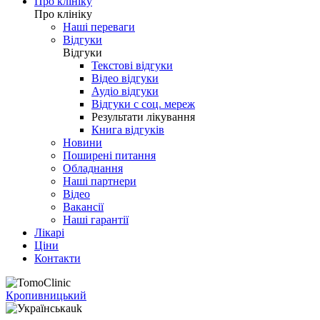
Про клініку
Про клініку
Наші переваги
Відгуки
Відгуки
Текстові відгуки
Відео відгуки
Аудіо відгуки
Відгуки с соц. мереж
Результати лікування
Книга відгуків
Новини
Поширені питання
Обладнання
Наші партнери
Відео
Вакансії
Наші гарантії
Лікарі
Ціни
Контакти
Кропивницький
uk