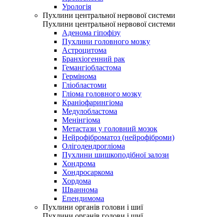
Урологія
Пухлини центральної нервової системи
Пухлини центральної нервової системи
Аденома гіпофізу
Пухлини головного мозку
Астроцитома
Бранхіогенний рак
Гемангіобластома
Гермінома
Гліобластоми
Гліома головного мозку
Краніофарингіома
Медулобластома
Менінгіома
Метастази у головний мозок
Нейрофіброматоз (нейрофіброми)
Олігодендрогліома
Пухлини шишкоподібної залози
Хондрома
Хондросаркома
Хордома
Шваннома
Епендимома
Пухлини органів голови і шиї
Пухлини органів голови і шиї