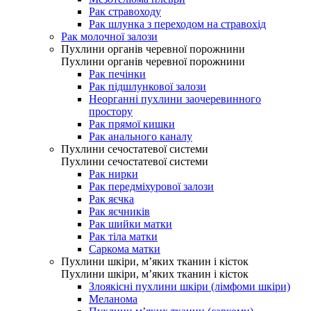
Рак стравоходу
Рак шлунка з переходом на стравохід
Рак молочної залози
Пухлини органів черевної порожнини
Пухлини органів черевної порожнини
Рак печінки
Рак підшлункової залози
Неорганні пухлини заочеревинного
простору
Рак прямої кишки
Рак анального каналу
Пухлини сечостатевої системи
Пухлини сечостатевої системи
Рак нирки
Рак передміхурової залози
Рак яєчка
Рак яєчників
Рак шийки матки
Рак тіла матки
Саркома матки
Пухлини шкіри, м’яких тканин і кісток
Пухлини шкіри, м’яких тканин і кісток
Злоякісні пухлини шкіри (лімфоми шкіри)
Меланома