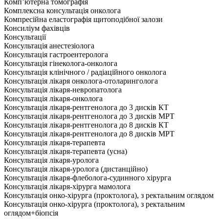
Комп’ютерна томографія
Комплексна консультація онколога
Компресійна еластографія щитоподібної залози
Консиліум фахівців
Консультації
Консультація анестезіолога
Консультація гастроентеролога
Консультація гінеколога-онколога
Консультація клінічного / радіаційного онколога
Консультація лікаря онколога-отоларинголога
Консультація лікаря-невропатолога
Консультація лікаря-онколога
Консультація лікаря-рентгенолога до 3 дисків КТ
Консультація лікаря-рентгенолога до 3 дисків МРТ
Консультація лікаря-рентгенолога до 8 дисків КТ
Консультація лікаря-рентгенолога до 8 дисків МРТ
Консультація лікаря-терапевта
Консультація лікаря-терапевта (усна)
Консультація лікаря-уролога
Консультація лікаря-уролога (дистанційно)
Консультація лікаря-флеболога-судинного хірурга
Консультація лікаря-хірурга мамолога
Консультація онко-хірурга (проктолога), з ректальним оглядом
Консультація онко-хірурга (проктолога), з ректальним
оглядом+біопсія