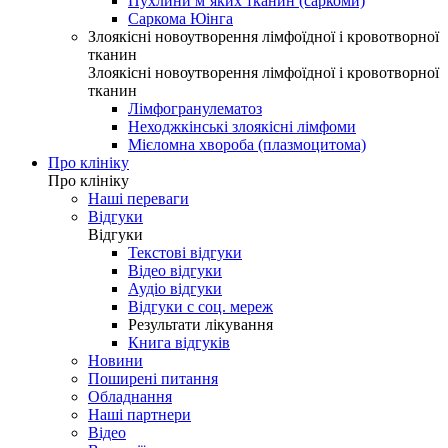
Пухлини м’яких тканин (саркоми)
Саркома Юінга
Злоякісні новоутворення лімфоїдної і кровотворної
тканин
Злоякісні новоутворення лімфоїдної і кровотворної
тканин
Лімфогранулематоз
Неходжкінські злоякісні лімфоми
Мієломна хвороба (плазмоцитома)
Про клініку
Про клініку
Наші переваги
Відгуки
Відгуки
Текстові відгуки
Відео відгуки
Аудіо відгуки
Відгуки с соц. мереж
Результати лікування
Книга відгуків
Новини
Поширені питання
Обладнання
Наші партнери
Відео