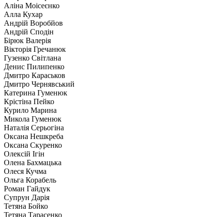
Аліна Моісеєнко
Алла Кухар
Андрій Воробйов
Андрій Сподін
Бірюк Валерія
Вікторія Гречанюк
Гузенко Світлана
Денис Пилипенко
Дмитро Караськов
Дмитро Чернявський
Катерина Гуменюк
Крістіна Пейко
Курило Марина
Микола Гуменюк
Наталія Серьогіна
Оксана Нешкреба
Оксана Скуренко
Олексій Ігін
Олена Бахмацька
Олеся Кучма
Ольга Корабель
Роман Гайдук
Супрун Дарія
Тетяна Бойко
Тетяна Тарасенко