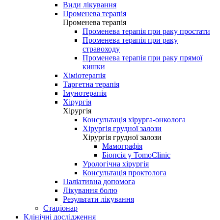
Види лікування
Променева терапія
Променева терапія
Променева терапія при раку простати
Променева терапія при раку
стравоходу
Променева терапія при раку прямої
кишки
Хіміотерапія
Таргетна терапія
Імунотерапія
Хірургія
Хірургія
Консультація хірурга-онколога
Хірургія грудної залози
Хірургія грудної залози
Мамографія
Біопсія у TomoClinic
Урологічна хірургія
Консультація проктолога
Паліативна допомога
Лікування болю
Результати лікування
Стаціонар
Клінічні дослідження