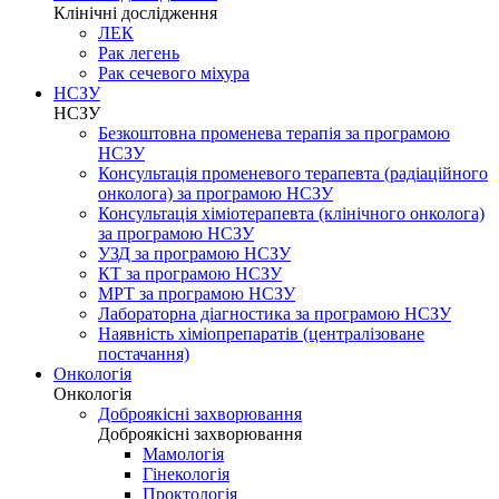
Клінічні дослідження
ЛЕК
Рак легень
Рак сечевого міхура
НСЗУ
НСЗУ
Безкоштовна променева терапія за програмою
НСЗУ
Консультація променевого терапевта (радіаційного
онколога) за програмою НСЗУ
Консультація хіміотерапевта (клінічного онколога)
за програмою НСЗУ
УЗД за програмою НСЗУ
КТ за програмою НСЗУ
МРТ за програмою НСЗУ
Лабораторна діагностика за програмою НСЗУ
Наявність хіміопрепаратів (централізоване
постачання)
Онкологія
Онкологія
Доброякісні захворювання
Доброякісні захворювання
Мамологія
Гінекологія
Проктологія