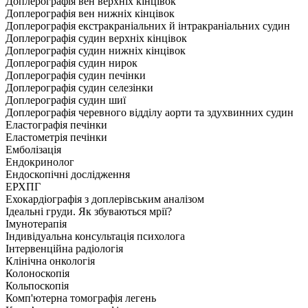
Доплерографія вен верхніх кінцівок
Доплерографія вен нижніх кінцівок
Доплерографія екстракраніальних й інтракраніальних судин
Доплерографія судин верхніх кінцівок
Доплерографія судин нижніх кінцівок
Доплерографія судин нирок
Доплерографія судин печінки
Доплерографія судин селезінки
Доплерографія судин шиї
Доплерографія черевного відділу аорти та здухвинних судин
Еластографія печінки
Еластометрія печінки
Емболізація
Ендокринолог
Ендоскопічні дослідження
ЕРХПГ
Ехокардіографія з доплерівським аналізом
Ідеальні груди. Як збуваються мрії?
Імунотерапія
Індивідуальна консультація психолога
Інтервенційна радіологія
Клінічна онкологія
Колоноскопія
Кольпоскопія
Комп'ютерна томографія легень