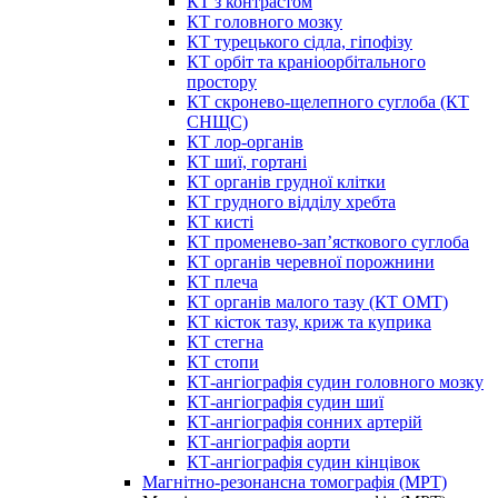
КТ з контрастом
КТ головного мозку
КТ турецького сідла, гіпофізу
КТ орбіт та краніоорбітального
простору
КТ скронево-щелепного суглоба (КТ
СНЩС)
КТ лор-органів
КТ шиї, гортані
КТ органів грудної клітки
КТ грудного відділу хребта
КТ кисті
КТ променево-зап’ясткового суглоба
КТ органів черевної порожнини
КТ плеча
КТ органів малого тазу (КТ ОМТ)
КТ кісток тазу, криж та куприка
КТ стегна
КТ стопи
КТ-ангіографія судин головного мозку
КТ-ангіографія судин шиї
КТ-ангіографія сонних артерій
КТ-ангіографія аорти
КТ-ангіографія судин кінцівок
Магнітно-резонансна томографія (МРТ)