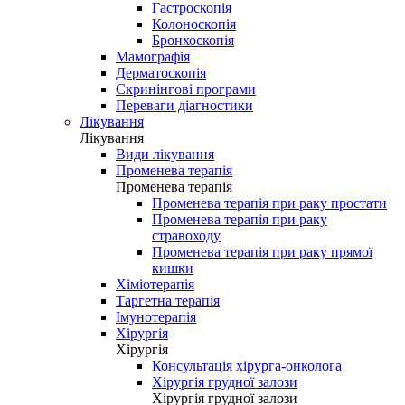
Гастроскопія
Колоноскопія
Бронхоскопія
Мамографія
Дерматоскопія
Скринінгові програми
Переваги діагностики
Лікування
Лікування
Види лікування
Променева терапія
Променева терапія
Променева терапія при раку простати
Променева терапія при раку
стравоходу
Променева терапія при раку прямої
кишки
Хіміотерапія
Таргетна терапія
Імунотерапія
Хірургія
Хірургія
Консультація хірурга-онколога
Хірургія грудної залози
Хірургія грудної залози