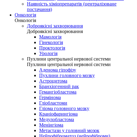
Наявність хіміопрепаратів (централізоване
постачання)
Онкологія
Онкологія
Доброякісні захворювання
Доброякісні захворювання
Мамологія
Гінекологія
Проктологія
Урологія
Пухлини центральної нервової системи
Пухлини центральної нервової системи
Аденома гіпофізу
Пухлини головного мозку
Астроцитома
Бранхіогенний рак
Гемангіобластома
Гермінома
Гліобластоми
Гліома головного мозку
Краніофарингіома
Медулобластома
Менінгіома
Метастази у головний мозок
Нейрофіброматоз (нейрофіброми)