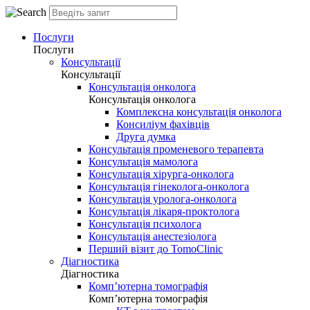
Послуги
Послуги
Консультації
Консультації
Консультація онколога
Консультація онколога
Комплексна консультація онколога
Консиліум фахівців
Друга думка
Консультація променевого терапевта
Консультація мамолога
Консультація хірурга-онколога
Консультація гінеколога-онколога
Консультація уролога-онколога
Консультація лікаря-проктолога
Консультація психолога
Консультація анестезіолога
Перший візит до TomoClinic
Діагностика
Діагностика
Комп’ютерна томографія
Комп’ютерна томографія