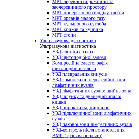
МРТ черевної порожнини та
заочеревинного простору
МРТ поперекового відділу хребта
МРТ органів малого тазу
МРТ кульшового суглоба
МРТ крижів та куприка
МРТ стопи
Ультразвукова діагностика
Ультразвукова діагностика
УЗД слинних залоз
УЗД щитоподібної залози
Компресійна еластографія
щитоподібної залози
УЗД плевральних синусів
УЗД комплексно переферійні зони
лімфатичних вузлів
УЗД лімфатичних вузлів: шийна зона
УЗД шлунку та дванадцятипалої
кишки
УЗД нирок та наднирників
УЗД підключичної зони лімфатичних
вузлів
УЗД пахової зони лімфатичних вузлів
УЗД-контроль після встановлення
ВМС (трансвагінально)