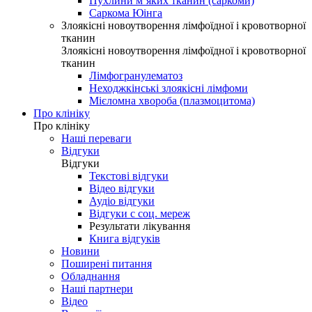
Пухлини м’яких тканин (саркоми)
Саркома Юінга
Злоякісні новоутворення лімфоїдної і кровотворної
тканин
Злоякісні новоутворення лімфоїдної і кровотворної
тканин
Лімфогранулематоз
Неходжкінські злоякісні лімфоми
Мієломна хвороба (плазмоцитома)
Про клініку
Про клініку
Наші переваги
Відгуки
Відгуки
Текстові відгуки
Відео відгуки
Аудіо відгуки
Відгуки с соц. мереж
Результати лікування
Книга відгуків
Новини
Поширені питання
Обладнання
Наші партнери
Відео