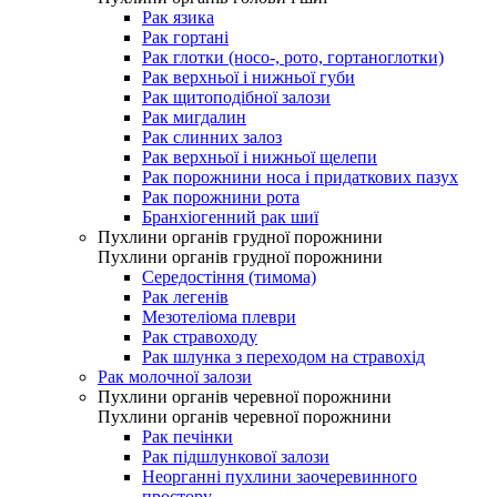
Рак язика
Рак гортані
Рак глотки (носо-, рото, гортаноглотки)
Рак верхньої і нижньої губи
Рак щитоподібної залози
Рак мигдалин
Рак слинних залоз
Рак верхньої і нижньої щелепи
Рак порожнини носа і придаткових пазух
Рак порожнини рота
Бранхіогенний рак шиї
Пухлини органів грудної порожнини
Пухлини органів грудної порожнини
Середостіння (тимома)
Рак легенів
Мезотеліома плеври
Рак стравоходу
Рак шлунка з переходом на стравохід
Рак молочної залози
Пухлини органів черевної порожнини
Пухлини органів черевної порожнини
Рак печінки
Рак підшлункової залози
Неорганні пухлини заочеревинного
простору