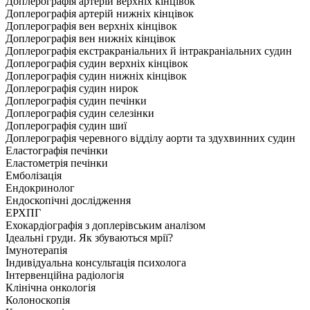
Доплерографія артерій верхніх кінцівок
Доплерографія артерій нижніх кінцівок
Доплерографія вен верхніх кінцівок
Доплерографія вен нижніх кінцівок
Доплерографія екстракраніальних й інтракраніальних судин
Доплерографія судин верхніх кінцівок
Доплерографія судин нижніх кінцівок
Доплерографія судин нирок
Доплерографія судин печінки
Доплерографія судин селезінки
Доплерографія судин шиї
Доплерографія черевного відділу аорти та здухвинних судин
Еластографія печінки
Еластометрія печінки
Емболізація
Ендокринолог
Ендоскопічні дослідження
ЕРХПГ
Ехокардіографія з доплерівським аналізом
Ідеальні груди. Як збуваються мрії?
Імунотерапія
Індивідуальна консультація психолога
Інтервенційна радіологія
Клінічна онкологія
Колоноскопія