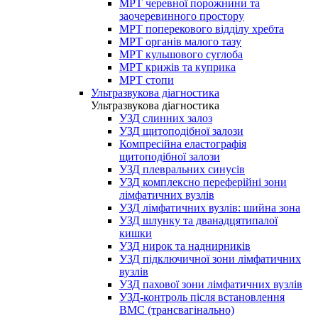
МРТ черевної порожнини та
заочеревинного простору
МРТ поперекового відділу хребта
МРТ органів малого тазу
МРТ кульшового суглоба
МРТ крижів та куприка
МРТ стопи
Ультразвукова діагностика
Ультразвукова діагностика
УЗД слинних залоз
УЗД щитоподібної залози
Компресійна еластографія
щитоподібної залози
УЗД плевральних синусів
УЗД комплексно переферійні зони
лімфатичних вузлів
УЗД лімфатичних вузлів: шийна зона
УЗД шлунку та дванадцятипалої
кишки
УЗД нирок та наднирників
УЗД підключичної зони лімфатичних
вузлів
УЗД пахової зони лімфатичних вузлів
УЗД-контроль після встановлення
ВМС (трансвагінально)