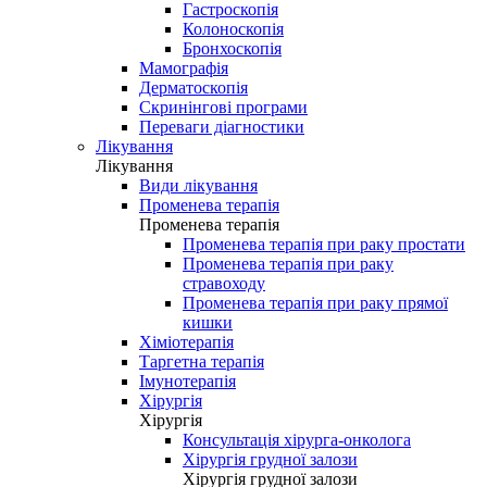
Гастроскопія
Колоноскопія
Бронхоскопія
Мамографія
Дерматоскопія
Скринінгові програми
Переваги діагностики
Лікування
Лікування
Види лікування
Променева терапія
Променева терапія
Променева терапія при раку простати
Променева терапія при раку
стравоходу
Променева терапія при раку прямої
кишки
Хіміотерапія
Таргетна терапія
Імунотерапія
Хірургія
Хірургія
Консультація хірурга-онколога
Хірургія грудної залози
Хірургія грудної залози