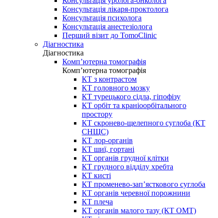
Консультація уролога-онколога
Консультація лікаря-проктолога
Консультація психолога
Консультація анестезіолога
Перший візит до TomoClinic
Діагностика
Діагностика
Комп’ютерна томографія
Комп’ютерна томографія
КТ з контрастом
КТ головного мозку
КТ турецького сідла, гіпофізу
КТ орбіт та краніоорбітального
простору
КТ скронево-щелепного суглоба (КТ
СНЩС)
КТ лор-органів
КТ шиї, гортані
КТ органів грудної клітки
КТ грудного відділу хребта
КТ кисті
КТ променево-зап’ясткового суглоба
КТ органів черевної порожнини
КТ плеча
КТ органів малого тазу (КТ ОМТ)