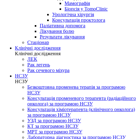
Мамографія
Біопсія у TomoClinic
Урологічна хірургія
Консультація проктолога
Паліативна допомога
Лікування болю
Результати лікування
Стаціонар
Клінічні дослідження
Клінічні дослідження
ЛЕК
Рак легень
Рак сечевого міхура
НСЗУ
НСЗУ
Безкоштовна променева терапія за програмою
НСЗУ
Консультація променевого терапевта (радіаційного
онколога) за програмою НСЗУ
Консультація хіміотерапевта (клінічного онколога)
за програмою НСЗУ
УЗД за програмою НСЗУ
КТ за програмою НСЗУ
МРТ за програмою НСЗУ
Лабораторна діагностика за програмою НСЗУ