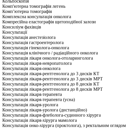
Кольпоскопія
Комп'ютерна томографія легень
Комп’ютерна томографія
Комплексна консультація онколога
Компресійна еластографія щитоподібної залози
Консиліум фахівців
Консультації
Консультація анестезіолога
Консультація гастроентеролога
Консультація гінеколога-онколога
Консультація клінічного / радіаційного онколога
Консультація лікаря онколога-отоларинголога
Консультація лікаря-невропатолога
Консультація лікаря-онколога
Консультація лікаря-рентгенолога до 3 дисків КТ
Консультація лікаря-рентгенолога до 3 дисків МРТ
Консультація лікаря-рентгенолога до 8 дисків КТ
Консультація лікаря-рентгенолога до 8 дисків МРТ
Консультація лікаря-терапевта
Консультація лікаря-терапевта (усна)
Консультація лікаря-уролога
Консультація лікаря-уролога (дистанційно)
Консультація лікаря-флеболога-судинного хірурга
Консультація лікаря-хірурга мамолога
Консультація онко-хірурга (проктолога), з ректальним оглядом