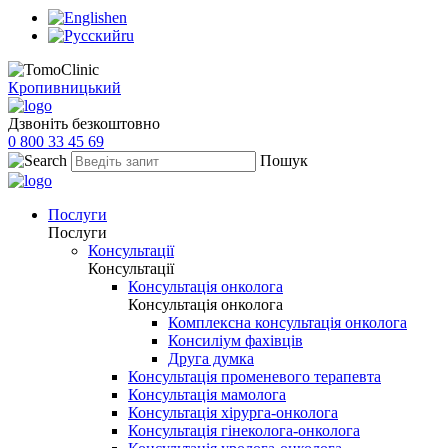
en
ru
Кропивницький
Дзвоніть безкоштовно
0 800 33 45 69
Пошук
Послуги
Послуги
Консультації
Консультації
Консультація онколога
Консультація онколога
Комплексна консультація онколога
Консиліум фахівців
Друга думка
Консультація променевого терапевта
Консультація мамолога
Консультація хірурга-онколога
Консультація гінеколога-онколога