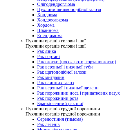
Олігодендрогліома
Пухлини шишкоподібної залози
Хондрома
Хондросаркома
Хордома
Шваннома
Епендимома
Пухлини органів голови і шиї
Пухлини органів голови і шиї
Рак язика
Рак гортані
Рак глотки (носо-, рото, гортаноглотки)
Рак верхньої і нижньої губи
Рак щитоподібної залози
Рак мигдалин
Рак слинних залоз
Рак верхньої і нижньої щелепи
Рак порожнини носа і придаткових пазух
Рак порожнини рота
Бранхіогенний рак шиї
Пухлини органів грудної порожнини
Пухлини органів грудної порожнини
Середостіння (тимома)
Рак легенів
Мезотеліома плеври