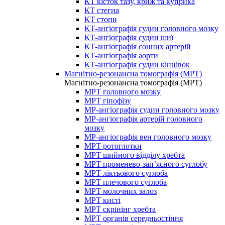
КТ кісток тазу, криж та куприка
КТ стегна
КТ стопи
КТ-ангіографія судин головного мозку
КТ-ангіографія судин шиї
КТ-ангіографія сонних артерій
КТ-ангіографія аорти
КТ-ангіографія судин кінцівок
Магнітно-резонансна томографія (МРТ)
Магнітно-резонансна томографія (МРТ)
МРТ головного мозку
МРТ гіпофізу
МР-ангіографія судин головного мозку
МР-ангіографія артерій головного
мозку
МР-ангіографія вен головного мозку
МРТ ротоглотки
МРТ шийного відділу хребта
МРТ променево-зап’ясного суглобу
МРТ ліктьового суглоба
МРТ плечового суглоба
МРТ молочних залоз
МРТ кисті
МРТ скрінінг хребта
МРТ органів середньостіння