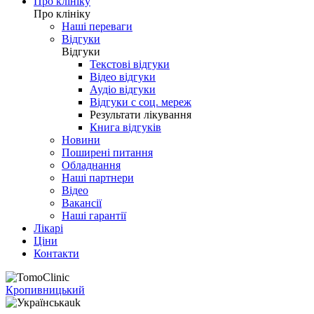
Про клініку
Про клініку
Наші переваги
Відгуки
Відгуки
Текстові відгуки
Відео відгуки
Аудіо відгуки
Відгуки с соц. мереж
Результати лікування
Книга відгуків
Новини
Поширені питання
Обладнання
Наші партнери
Відео
Вакансії
Наші гарантії
Лікарі
Ціни
Контакти
Кропивницький
uk