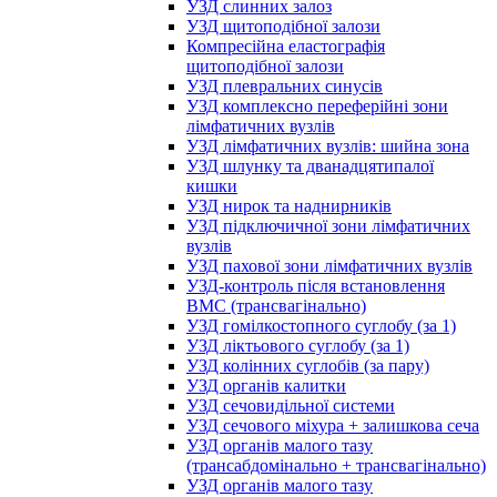
УЗД слинних залоз
УЗД щитоподібної залози
Компресійна еластографія
щитоподібної залози
УЗД плевральних синусів
УЗД комплексно переферійні зони
лімфатичних вузлів
УЗД лімфатичних вузлів: шийна зона
УЗД шлунку та дванадцятипалої
кишки
УЗД нирок та наднирників
УЗД підключичної зони лімфатичних
вузлів
УЗД пахової зони лімфатичних вузлів
УЗД-контроль після встановлення
ВМС (трансвагінально)
УЗД гомілкостопного суглобу (за 1)
УЗД ліктьового суглобу (за 1)
УЗД колінних суглобів (за пару)
УЗД органів калитки
УЗД сечовидільної системи
УЗД сечового міхура + залишкова сеча
УЗД органів малого тазу
(трансабдомінально + трансвагінально)
УЗД органів малого тазу