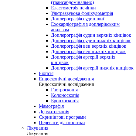
(трансабдомінально)
Еластометрія печінки
Ультразвукова фолікулометрія
Доплерографія судин шиї
Ехокардіографія з доплерівським
аналізом
Доплерографія судин верхніх кінцівок
Доплерографія судин нижніх кінцівок
Доплерографія вен верхніх кінцівок
Доплерографія вен нижніх кінцівок
Доплерографія артерій верхніх
кінцівок
Доплерографія артерій нижніх кінцівок
Біопсія
Ендоскопічні дослідження
Ендоскопічні дослідження
Гастроскопія
Колоноскопія
Бронхоскопія
Мамографія
Дерматоскопія
Скринінгові програми
Переваги діагностики
Лікування
Лікування