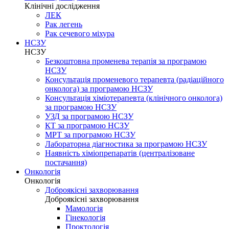
Клінічні дослідження
ЛЕК
Рак легень
Рак сечевого міхура
НСЗУ
НСЗУ
Безкоштовна променева терапія за програмою
НСЗУ
Консультація променевого терапевта (радіаційного
онколога) за програмою НСЗУ
Консультація хіміотерапевта (клінічного онколога)
за програмою НСЗУ
УЗД за програмою НСЗУ
КТ за програмою НСЗУ
МРТ за програмою НСЗУ
Лабораторна діагностика за програмою НСЗУ
Наявність хіміопрепаратів (централізоване
постачання)
Онкологія
Онкологія
Доброякісні захворювання
Доброякісні захворювання
Мамологія
Гінекологія
Проктологія