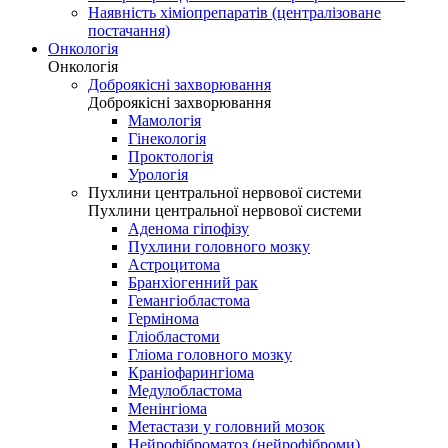
Наявність хіміопрепаратів (централізоване
постачання)
Онкологія
Онкологія
Доброякісні захворювання
Доброякісні захворювання
Мамологія
Гінекологія
Проктологія
Урологія
Пухлини центральної нервової системи
Пухлини центральної нервової системи
Аденома гіпофізу
Пухлини головного мозку
Астроцитома
Бранхіогенний рак
Гемангіобластома
Гермінома
Гліобластоми
Гліома головного мозку
Краніофарингіома
Медулобластома
Менінгіома
Метастази у головний мозок
Нейрофіброматоз (нейрофіброми)