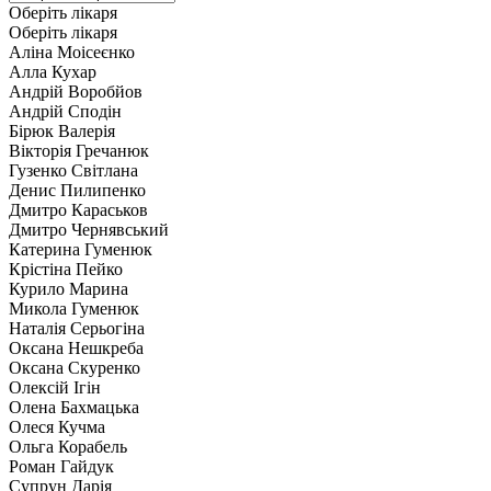
Оберіть лікаря
Оберіть лікаря
Аліна Моісеєнко
Алла Кухар
Андрій Воробйов
Андрій Сподін
Бірюк Валерія
Вікторія Гречанюк
Гузенко Світлана
Денис Пилипенко
Дмитро Караськов
Дмитро Чернявський
Катерина Гуменюк
Крістіна Пейко
Курило Марина
Микола Гуменюк
Наталія Серьогіна
Оксана Нешкреба
Оксана Скуренко
Олексій Ігін
Олена Бахмацька
Олеся Кучма
Ольга Корабель
Роман Гайдук
Супрун Дарія