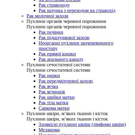
Рак стравоходу
Рак шлунка з переходом на стравохід
Рак молочної залози
Пухлини органів черевної порожнини
Пухлини органів черевної порожнини
Рак печінки
Рак підшлункової залози
Неорганні пухлини заочеревинного
простору
Рак прямої кишки
Рак анального каналу
Пухлини сечостатевої системи
Пухлини сечостатевої системи
Рак нирки
Рак передміхурової залози
Рак яєчка
Рак яєчників
Рак шийки матки
Рак тіла матки
Саркома матки
Пухлини шкіри, м’яких тканин і кісток
Пухлини шкіри, м’яких тканин і кісток
Злоякісні пухлини шкіри (лімфоми шкіри)
Меланома