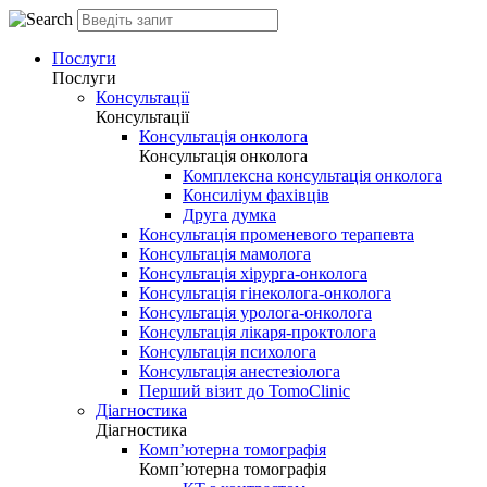
Послуги
Послуги
Консультації
Консультації
Консультація онколога
Консультація онколога
Комплексна консультація онколога
Консиліум фахівців
Друга думка
Консультація променевого терапевта
Консультація мамолога
Консультація хірурга-онколога
Консультація гінеколога-онколога
Консультація уролога-онколога
Консультація лікаря-проктолога
Консультація психолога
Консультація анестезіолога
Перший візит до TomoClinic
Діагностика
Діагностика
Комп’ютерна томографія
Комп’ютерна томографія