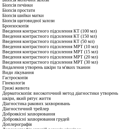
Біопсія печінки
Біопсія простати
Біопсія шийки матки
Біопсія щитовидної залози
Бронхоскопія
Введення контрастного підсилення КТ (100 мл)
Введення контрастного підсилення КТ (150 мл)
Введення контрастного підсилення КТ (50 мл)
Введення контрастного підсилення МРТ (10 мл)
Введення контрастного підсилення МРТ (15 мл)
Введення контрастного підсилення МРТ (20 мл)
Введення контрастного підсилення МРТ (30 мл)
Видалення утворень шкіри та м'яких тканин
Види лікування
Гастроскопія
Гінекологія
Грижі живота
Дерматоскопія: високоточний метод діагностики утворень
шкіри, який рятує життя
Діагностика ракових захворювань
Діагностичний трейлер
Доброякісні захворювання
Доброякісні захворювання грудей
Доплерографія