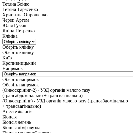
Тетяна Бойко
Тетяна Тарасенко
Христина Опрощенко
Череп Артем
Юлія Гузюк
Яніна Петренко
Клініка
Оберіть клініку
Оберіть клініку
Київ
Кропивницький
Напрямок
Оберіть напрямок
Оберіть напрямок
(Онкоскрінінг-2) - УЗД органів малого тазу
(трансабдомінально + трансвагінально)
(Онкоскрінінг) - УЗД органів малого тазу (трансабдомінально
+ трансвагінально)
Анестезіологія
Біопсія
Біопсія легень
Біопсія лімфовузла
Біопсія молочної залози