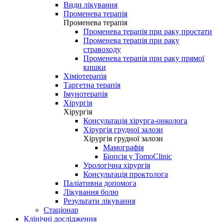
Види лікування
Променева терапія
Променева терапія
Променева терапія при раку простати
Променева терапія при раку
стравоходу
Променева терапія при раку прямої
кишки
Хіміотерапія
Таргетна терапія
Імунотерапія
Хірургія
Хірургія
Консультація хірурга-онколога
Хірургія грудної залози
Хірургія грудної залози
Мамографія
Біопсія у TomoClinic
Урологічна хірургія
Консультація проктолога
Паліативна допомога
Лікування болю
Результати лікування
Стаціонар
Клінічні дослідження