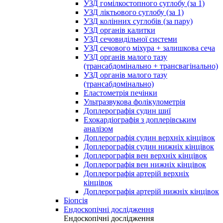
УЗД гомілкостопного суглобу (за 1)
УЗД ліктьового суглобу (за 1)
УЗД колінних суглобів (за пару)
УЗД органів калитки
УЗД сечовидільної системи
УЗД сечового міхура + залишкова сеча
УЗД органів малого тазу
(трансабдомінально + трансвагінально)
УЗД органів малого тазу
(трансабдомінально)
Еластометрія печінки
Ультразвукова фолікулометрія
Доплерографія судин шиї
Ехокардіографія з доплерівським
аналізом
Доплерографія судин верхніх кінцівок
Доплерографія судин нижніх кінцівок
Доплерографія вен верхніх кінцівок
Доплерографія вен нижніх кінцівок
Доплерографія артерій верхніх
кінцівок
Доплерографія артерій нижніх кінцівок
Біопсія
Ендоскопічні дослідження
Ендоскопічні дослідження