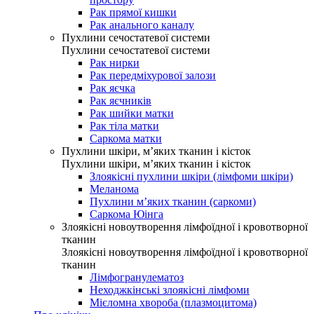
Рак прямої кишки
Рак анального каналу
Пухлини сечостатевої системи
Пухлини сечостатевої системи
Рак нирки
Рак передміхурової залози
Рак яєчка
Рак яєчників
Рак шийки матки
Рак тіла матки
Саркома матки
Пухлини шкіри, м’яких тканин і кісток
Пухлини шкіри, м’яких тканин і кісток
Злоякісні пухлини шкіри (лімфоми шкіри)
Меланома
Пухлини м’яких тканин (саркоми)
Саркома Юінга
Злоякісні новоутворення лімфоїдної і кровотворної
тканин
Злоякісні новоутворення лімфоїдної і кровотворної
тканин
Лімфогранулематоз
Неходжкінські злоякісні лімфоми
Мієломна хвороба (плазмоцитома)