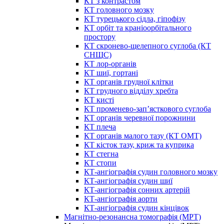
КТ з контрастом
КТ головного мозку
КТ турецького сідла, гіпофізу
КТ орбіт та краніоорбітального
простору
КТ скронево-щелепного суглоба (КТ
СНЩС)
КТ лор-органів
КТ шиї, гортані
КТ органів грудної клітки
КТ грудного відділу хребта
КТ кисті
КТ променево-зап’ясткового суглоба
КТ органів черевної порожнини
КТ плеча
КТ органів малого тазу (КТ ОМТ)
КТ кісток тазу, криж та куприка
КТ стегна
КТ стопи
КТ-ангіографія судин головного мозку
КТ-ангіографія судин шиї
КТ-ангіографія сонних артерій
КТ-ангіографія аорти
КТ-ангіографія судин кінцівок
Магнітно-резонансна томографія (МРТ)