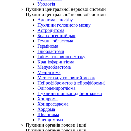
Урологія
Пухлини центральної нервової системи
Пухлини центральної нервової системи
Аденома гіпофізу
Пухлини головного мозку
Астроцитома
Бранхіогенний рак
Гемангіобластома
Гермінома
Гліобластоми
Гліома головного мозку
Краніофарингіома
Медулобластома
Менінгіома
Метастази у головний мозок
Нейрофіброматоз (нейрофіброми)
Олігодендрогліома
Пухлини шишкоподібної залози
Хондрома
Хондросаркома
Хордома
Шваннома
Епендимома
Пухлини органів голови і шиї
Пухлини органів голови і шиї