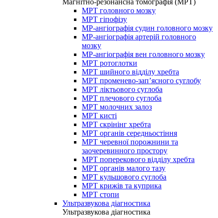
Магнітно-резонансна томографія (МРТ)
МРТ головного мозку
МРТ гіпофізу
МР-ангіографія судин головного мозку
МР-ангіографія артерій головного
мозку
МР-ангіографія вен головного мозку
МРТ ротоглотки
МРТ шийного відділу хребта
МРТ променево-зап’ясного суглобу
МРТ ліктьового суглоба
МРТ плечового суглоба
МРТ молочних залоз
МРТ кисті
МРТ скрінінг хребта
МРТ органів середньостіння
МРТ черевної порожнини та
заочеревинного простору
МРТ поперекового відділу хребта
МРТ органів малого тазу
МРТ кульшового суглоба
МРТ крижів та куприка
МРТ стопи
Ультразвукова діагностика
Ультразвукова діагностика