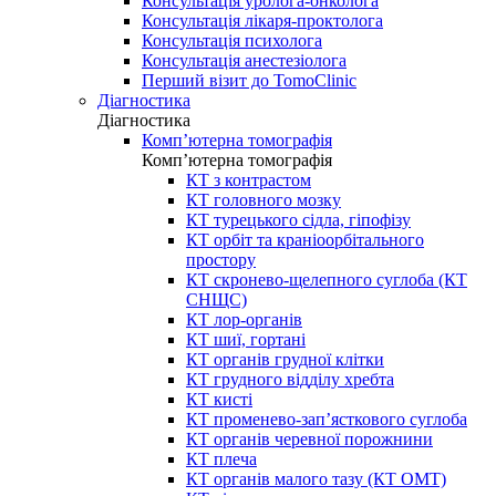
Консультація уролога-онколога
Консультація лікаря-проктолога
Консультація психолога
Консультація анестезіолога
Перший візит до TomoClinic
Діагностика
Діагностика
Комп’ютерна томографія
Комп’ютерна томографія
КТ з контрастом
КТ головного мозку
КТ турецького сідла, гіпофізу
КТ орбіт та краніоорбітального
простору
КТ скронево-щелепного суглоба (КТ
СНЩС)
КТ лор-органів
КТ шиї, гортані
КТ органів грудної клітки
КТ грудного відділу хребта
КТ кисті
КТ променево-зап’ясткового суглоба
КТ органів черевної порожнини
КТ плеча
КТ органів малого тазу (КТ ОМТ)