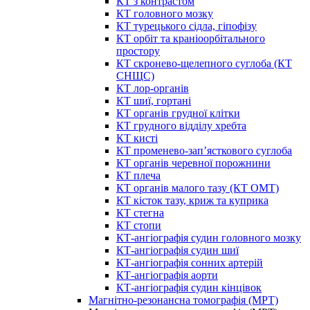
КТ з контрастом
КТ головного мозку
КТ турецького сідла, гіпофізу
КТ орбіт та краніоорбітального
простору
КТ скронево-щелепного суглоба (КТ
СНЩС)
КТ лор-органів
КТ шиї, гортані
КТ органів грудної клітки
КТ грудного відділу хребта
КТ кисті
КТ променево-зап’ясткового суглоба
КТ органів черевної порожнини
КТ плеча
КТ органів малого тазу (КТ ОМТ)
КТ кісток тазу, криж та куприка
КТ стегна
КТ стопи
КТ-ангіографія судин головного мозку
КТ-ангіографія судин шиї
КТ-ангіографія сонних артерій
КТ-ангіографія аорти
КТ-ангіографія судин кінцівок
Магнітно-резонансна томографія (МРТ)