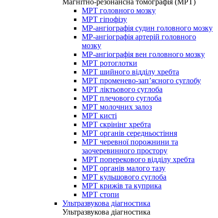
Магнітно-резонансна томографія (МРТ)
МРТ головного мозку
МРТ гіпофізу
МР-ангіографія судин головного мозку
МР-ангіографія артерій головного
мозку
МР-ангіографія вен головного мозку
МРТ ротоглотки
МРТ шийного відділу хребта
МРТ променево-зап’ясного суглобу
МРТ ліктьового суглоба
МРТ плечового суглоба
МРТ молочних залоз
МРТ кисті
МРТ скрінінг хребта
МРТ органів середньостіння
МРТ черевної порожнини та
заочеревинного простору
МРТ поперекового відділу хребта
МРТ органів малого тазу
МРТ кульшового суглоба
МРТ крижів та куприка
МРТ стопи
Ультразвукова діагностика
Ультразвукова діагностика