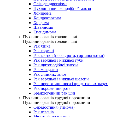
Олігодендрогліома
Пухлини шишкоподібної залози
Хондрома
Хондросаркома
Хордома
Шваннома
Епендимома
Пухлини органів голови і шиї
Пухлини органів голови і шиї
Рак язика
Рак гортані
Рак глотки (носо-, рото, гортаноглотки)
Рак верхньої і нижньої губи
Рак щитоподібної залози
Рак мигдалин
Рак слинних залоз
Рак верхньої і нижньої щелепи
Рак порожнини носа і придаткових пазух
Рак порожнини рота
Бранхіогенний рак шиї
Пухлини органів грудної порожнини
Пухлини органів грудної порожнини
Середостіння (тимома)
Рак легенів
Мезотеліома плеври