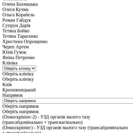
Олена Бахмацька
Олеся Кучма
Ольга Корабель
Роман Гайдук
Супрун Дарія
Тетяна Бойко
Тетяна Тарасенко
Христина Опрощенко
Череп Артем
Юлія Гузюк
Яніна Петренко
Клініка
Оберіть клініку
Оберіть клініку
Київ
Кропивницький
Напрямок
Оберіть напрямок
Оберіть напрямок
(Онкоскрінінг-2) - УЗД органів малого тазу
(трансабдомінально + трансвагінально)
(Онкоскрінінг) - УЗД органів малого тазу (трансабдомінально
+ трансвагінально)