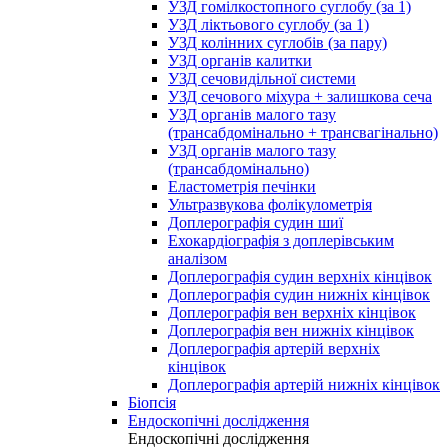
УЗД гомілкостопного суглобу (за 1)
УЗД ліктьового суглобу (за 1)
УЗД колінних суглобів (за пару)
УЗД органів калитки
УЗД сечовидільної системи
УЗД сечового міхура + залишкова сеча
УЗД органів малого тазу
(трансабдомінально + трансвагінально)
УЗД органів малого тазу
(трансабдомінально)
Еластометрія печінки
Ультразвукова фолікулометрія
Доплерографія судин шиї
Ехокардіографія з доплерівським
аналізом
Доплерографія судин верхніх кінцівок
Доплерографія судин нижніх кінцівок
Доплерографія вен верхніх кінцівок
Доплерографія вен нижніх кінцівок
Доплерографія артерій верхніх
кінцівок
Доплерографія артерій нижніх кінцівок
Біопсія
Ендоскопічні дослідження
Ендоскопічні дослідження