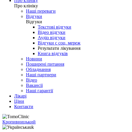
Про клініку
Про клініку
Наші переваги
Відгуки
Відгуки
Текстові відгуки
Відео відгуки
Аудіо відгуки
Відгуки с соц. мереж
Результати лікування
Книга відгуків
Новини
Поширені питання
Обладнання
Наші партнери
Відео
Вакансії
Наші гарантії
Лікарі
Ціни
Контакти
Кропивницький
uk