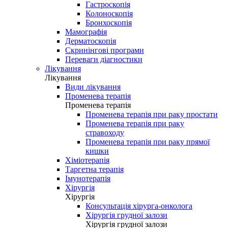
Гастроскопія
Колоноскопія
Бронхоскопія
Мамографія
Дерматоскопія
Скринінгові програми
Переваги діагностики
Лікування
Лікування
Види лікування
Променева терапія
Променева терапія
Променева терапія при раку простати
Променева терапія при раку
стравоходу
Променева терапія при раку прямої
кишки
Хіміотерапія
Таргетна терапія
Імунотерапія
Хірургія
Хірургія
Консультація хірурга-онколога
Хірургія грудної залози
Хірургія грудної залози