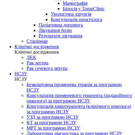
Мамографія
Біопсія у TomoClinic
Урологічна хірургія
Консультація проктолога
Паліативна допомога
Лікування болю
Результати лікування
Стаціонар
Клінічні дослідження
Клінічні дослідження
ЛЕК
Рак легень
Рак сечевого міхура
НСЗУ
НСЗУ
Безкоштовна променева терапія за програмою
НСЗУ
Консультація променевого терапевта (радіаційного
онколога) за програмою НСЗУ
Консультація хіміотерапевта (клінічного онколога)
за програмою НСЗУ
УЗД за програмою НСЗУ
КТ за програмою НСЗУ
МРТ за програмою НСЗУ
Лабораторна діагностика за програмою НСЗУ