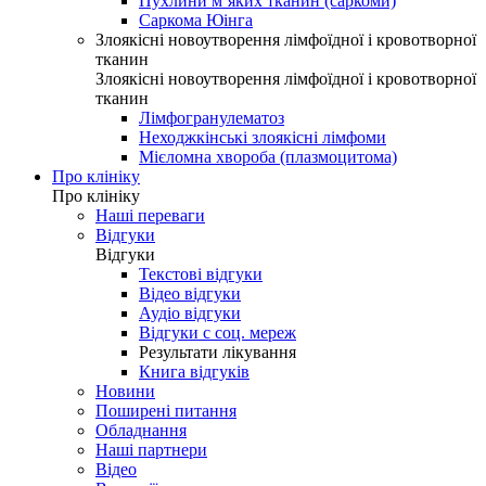
Пухлини м’яких тканин (саркоми)
Саркома Юінга
Злоякісні новоутворення лімфоїдної і кровотворної
тканин
Злоякісні новоутворення лімфоїдної і кровотворної
тканин
Лімфогранулематоз
Неходжкінські злоякісні лімфоми
Мієломна хвороба (плазмоцитома)
Про клініку
Про клініку
Наші переваги
Відгуки
Відгуки
Текстові відгуки
Відео відгуки
Аудіо відгуки
Відгуки с соц. мереж
Результати лікування
Книга відгуків
Новини
Поширені питання
Обладнання
Наші партнери
Відео