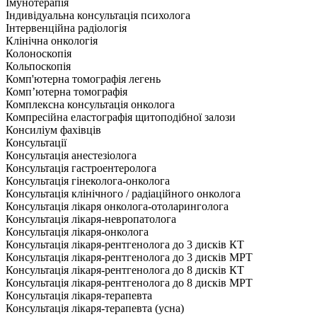
Імунотерапія
Індивідуальна консультація психолога
Інтервенційна радіологія
Клінічна онкологія
Колоноскопія
Кольпоскопія
Комп'ютерна томографія легень
Комп’ютерна томографія
Комплексна консультація онколога
Компресійна еластографія щитоподібної залози
Консиліум фахівців
Консультації
Консультація анестезіолога
Консультація гастроентеролога
Консультація гінеколога-онколога
Консультація клінічного / радіаційного онколога
Консультація лікаря онколога-отоларинголога
Консультація лікаря-невропатолога
Консультація лікаря-онколога
Консультація лікаря-рентгенолога до 3 дисків КТ
Консультація лікаря-рентгенолога до 3 дисків МРТ
Консультація лікаря-рентгенолога до 8 дисків КТ
Консультація лікаря-рентгенолога до 8 дисків МРТ
Консультація лікаря-терапевта
Консультація лікаря-терапевта (усна)