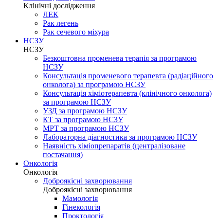
Клінічні дослідження
ЛЕК
Рак легень
Рак сечевого міхура
НСЗУ
НСЗУ
Безкоштовна променева терапія за програмою
НСЗУ
Консультація променевого терапевта (радіаційного
онколога) за програмою НСЗУ
Консультація хіміотерапевта (клінічного онколога)
за програмою НСЗУ
УЗД за програмою НСЗУ
КТ за програмою НСЗУ
МРТ за програмою НСЗУ
Лабораторна діагностика за програмою НСЗУ
Наявність хіміопрепаратів (централізоване
постачання)
Онкологія
Онкологія
Доброякісні захворювання
Доброякісні захворювання
Мамологія
Гінекологія
Проктологія