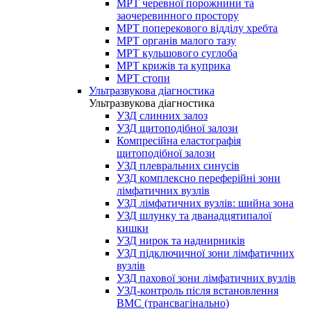
МРТ черевної порожнини та
заочеревинного простору
МРТ поперекового відділу хребта
МРТ органів малого тазу
МРТ кульшового суглоба
МРТ крижів та куприка
МРТ стопи
Ультразвукова діагностика
Ультразвукова діагностика
УЗД слинних залоз
УЗД щитоподібної залози
Компресійна еластографія
щитоподібної залози
УЗД плевральних синусів
УЗД комплексно переферійні зони
лімфатичних вузлів
УЗД лімфатичних вузлів: шийна зона
УЗД шлунку та дванадцятипалої
кишки
УЗД нирок та наднирників
УЗД підключичної зони лімфатичних
вузлів
УЗД пахової зони лімфатичних вузлів
УЗД-контроль після встановлення
ВМС (трансвагінально)