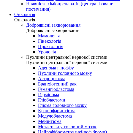
Наявність хіміопрепаратів (централізоване
постачання)
Онкологія
Онкологія
Доброякісні захворювання
Доброякісні захворювання
Мамологія
Гінекологія
Проктологія
Урологія
Пухлини центральної нервової системи
Пухлини центральної нервової системи
Аденома гіпофізу
Пухлини головного мозку
Астроцитома
Бранхіогенний рак
Гемангіобластома
Гермінома
Гліобластоми
Гліома головного мозку
Краніофарингіома
Медулобластома
Менінгіома
Метастази у головний мозок
Нейрофіброматоз (нейрофіброми)