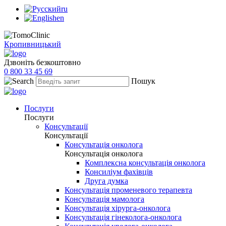
ru
en
Кропивницький
Дзвоніть безкоштовно
0 800 33 45 69
Пошук
Послуги
Послуги
Консультації
Консультації
Консультація онколога
Консультація онколога
Комплексна консультація онколога
Консиліум фахівців
Друга думка
Консультація променевого терапевта
Консультація мамолога
Консультація хірурга-онколога
Консультація гінеколога-онколога