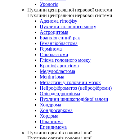
Урологія
Пухлини центральної нервової системи
Пухлини центральної нервової системи
Аденома гіпофізу
Пухлини головного мозку
Астроцитома
Бранхіогенний рак
Гемангіобластома
Гермінома
Гліобластоми
Гліома головного мозку
Краніофарингіома
Медулобластома
Менінгіома
Метастази у головний мозок
Нейрофіброматоз (нейрофіброми)
Олігодендрогліома
Пухлини шишкоподібної залози
Хондрома
Хондросаркома
Хордома
Шваннома
Епендимома
Пухлини органів голови і шиї
Пухлини органів голови і шиї