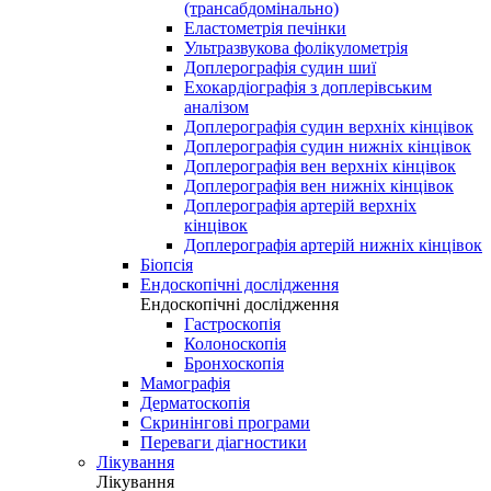
(трансабдомінально)
Еластометрія печінки
Ультразвукова фолікулометрія
Доплерографія судин шиї
Ехокардіографія з доплерівським
аналізом
Доплерографія судин верхніх кінцівок
Доплерографія судин нижніх кінцівок
Доплерографія вен верхніх кінцівок
Доплерографія вен нижніх кінцівок
Доплерографія артерій верхніх
кінцівок
Доплерографія артерій нижніх кінцівок
Біопсія
Ендоскопічні дослідження
Ендоскопічні дослідження
Гастроскопія
Колоноскопія
Бронхоскопія
Мамографія
Дерматоскопія
Скринінгові програми
Переваги діагностики
Лікування
Лікування