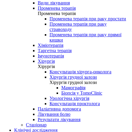
Види лікування
Променева терапія
Променева терапія
Променева терапія при раку простати
Променева терапія при раку
стравоходу
Променева терапія при раку прямої
кишки
Хіміотерапія
Таргетна терапія
Імунотерапія
Хірургія
Хірургія
Консультація хірурга-онколога
Хірургія грудної залози
Хірургія грудної залози
Мамографія
Біопсія у TomoClinic
Урологічна хірургія
Консультація проктолога
Паліативна допомога
Лікування болю
Результати лікування
Стаціонар
Клінічні дослідження