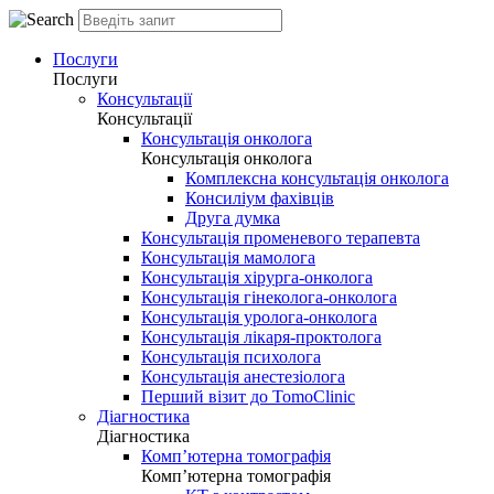
Послуги
Послуги
Консультації
Консультації
Консультація онколога
Консультація онколога
Комплексна консультація онколога
Консиліум фахівців
Друга думка
Консультація променевого терапевта
Консультація мамолога
Консультація хірурга-онколога
Консультація гінеколога-онколога
Консультація уролога-онколога
Консультація лікаря-проктолога
Консультація психолога
Консультація анестезіолога
Перший візит до TomoClinic
Діагностика
Діагностика
Комп’ютерна томографія
Комп’ютерна томографія