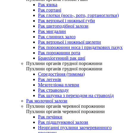
Рак язика
Рак гортані
Рак глотки (носо-, рото, гортаноглотки)
Рак верхньої і нижньої губи
Рак щитоподібної залози
Рак мигдалин
Рак слинних залоз
Рак верхньої і нижньої щелепи
Рак порожнини носа і придаткових пазух
Рак порожнини рота
Бранхіогенний рак шиї
Пухлини органів грудної порожнини
Пухлини органів грудної порожнини
Середостіння (тимома)
Рак легенів
Мезотеліома плеври
Рак стравоходу
Рак шлунка з переходом на стравохід
Рак молочної залози
Пухлини органів черевної порожнини
Пухлини органів черевної порожнини
Рак печінки
Рак підшлункової залози
Неорганні пухлини заочеревинного
простору