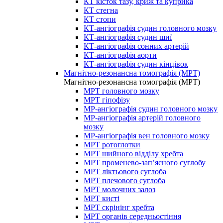
КТ кісток тазу, криж та куприка
КТ стегна
КТ стопи
КТ-ангіографія судин головного мозку
КТ-ангіографія судин шиї
КТ-ангіографія сонних артерій
КТ-ангіографія аорти
КТ-ангіографія судин кінцівок
Магнітно-резонансна томографія (МРТ)
Магнітно-резонансна томографія (МРТ)
МРТ головного мозку
МРТ гіпофізу
МР-ангіографія судин головного мозку
МР-ангіографія артерій головного
мозку
МР-ангіографія вен головного мозку
МРТ ротоглотки
МРТ шийного відділу хребта
МРТ променево-зап’ясного суглобу
МРТ ліктьового суглоба
МРТ плечового суглоба
МРТ молочних залоз
МРТ кисті
МРТ скрінінг хребта
МРТ органів середньостіння