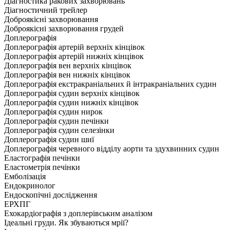
Діагностика ракових захворювань
Діагностичний трейлер
Доброякісні захворювання
Доброякісні захворювання грудей
Доплерографія
Доплерографія артерій верхніх кінцівок
Доплерографія артерій нижніх кінцівок
Доплерографія вен верхніх кінцівок
Доплерографія вен нижніх кінцівок
Доплерографія екстракраніальних й інтракраніальних судин
Доплерографія судин верхніх кінцівок
Доплерографія судин нижніх кінцівок
Доплерографія судин нирок
Доплерографія судин печінки
Доплерографія судин селезінки
Доплерографія судин шиї
Доплерографія черевного відділу аорти та здухвинних судин
Еластографія печінки
Еластометрія печінки
Емболізація
Ендокринолог
Ендоскопічні дослідження
ЕРХПГ
Ехокардіографія з доплерівським аналізом
Ідеальні груди. Як збуваються мрії?