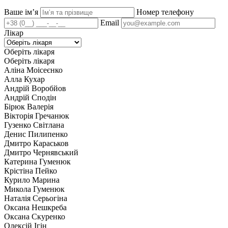
Ваше імʼя
Номер телефону
Email
Лікар
Оберіть лікаря
Оберіть лікаря
Аліна Моісеєнко
Алла Кухар
Андрій Воробйов
Андрій Сподін
Бірюк Валерія
Вікторія Гречанюк
Гузенко Світлана
Денис Пилипенко
Дмитро Караськов
Дмитро Чернявський
Катерина Гуменюк
Крістіна Пейко
Курило Марина
Микола Гуменюк
Наталія Серьогіна
Оксана Нешкреба
Оксана Скуренко
Олексій Ігін