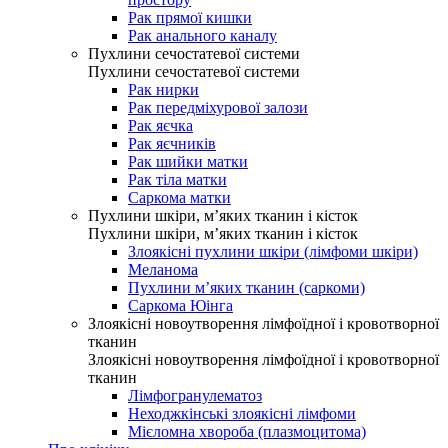
Рак прямої кишки
Рак анального каналу
Пухлини сечостатевої системи
Пухлини сечостатевої системи
Рак нирки
Рак передміхурової залози
Рак яєчка
Рак яєчників
Рак шийки матки
Рак тіла матки
Саркома матки
Пухлини шкіри, м’яких тканин і кісток
Пухлини шкіри, м’яких тканин і кісток
Злоякісні пухлини шкіри (лімфоми шкіри)
Меланома
Пухлини м’яких тканин (саркоми)
Саркома Юінга
Злоякісні новоутворення лімфоїдної і кровотворної
тканин
Злоякісні новоутворення лімфоїдної і кровотворної
тканин
Лімфогранулематоз
Неходжкінські злоякісні лімфоми
Мієломна хвороба (плазмоцитома)