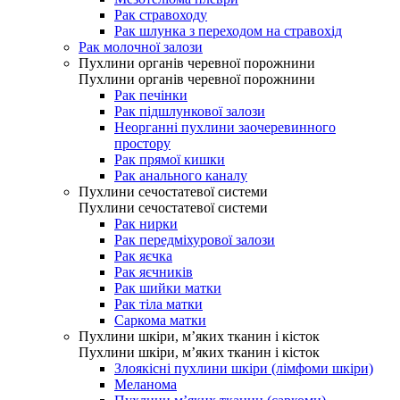
Рак стравоходу
Рак шлунка з переходом на стравохід
Рак молочної залози
Пухлини органів черевної порожнини
Пухлини органів черевної порожнини
Рак печінки
Рак підшлункової залози
Неорганні пухлини заочеревинного
простору
Рак прямої кишки
Рак анального каналу
Пухлини сечостатевої системи
Пухлини сечостатевої системи
Рак нирки
Рак передміхурової залози
Рак яєчка
Рак яєчників
Рак шийки матки
Рак тіла матки
Саркома матки
Пухлини шкіри, м’яких тканин і кісток
Пухлини шкіри, м’яких тканин і кісток
Злоякісні пухлини шкіри (лімфоми шкіри)
Меланома