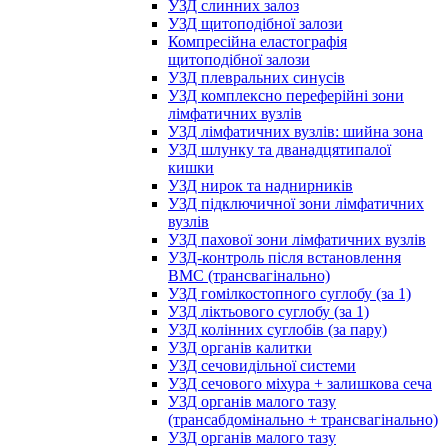
УЗД слинних залоз
УЗД щитоподібної залози
Компресійна еластографія
щитоподібної залози
УЗД плевральних синусів
УЗД комплексно переферійні зони
лімфатичних вузлів
УЗД лімфатичних вузлів: шийна зона
УЗД шлунку та дванадцятипалої
кишки
УЗД нирок та наднирників
УЗД підключичної зони лімфатичних
вузлів
УЗД пахової зони лімфатичних вузлів
УЗД-контроль після встановлення
ВМС (трансвагінально)
УЗД гомілкостопного суглобу (за 1)
УЗД ліктьового суглобу (за 1)
УЗД колінних суглобів (за пару)
УЗД органів калитки
УЗД сечовидільної системи
УЗД сечового міхура + залишкова сеча
УЗД органів малого тазу
(трансабдомінально + трансвагінально)
УЗД органів малого тазу