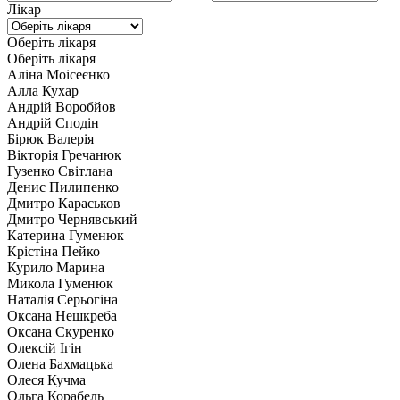
Лікар
Оберіть лікаря
Оберіть лікаря
Аліна Моісеєнко
Алла Кухар
Андрій Воробйов
Андрій Сподін
Бірюк Валерія
Вікторія Гречанюк
Гузенко Світлана
Денис Пилипенко
Дмитро Караськов
Дмитро Чернявський
Катерина Гуменюк
Крістіна Пейко
Курило Марина
Микола Гуменюк
Наталія Серьогіна
Оксана Нешкреба
Оксана Скуренко
Олексій Ігін
Олена Бахмацька
Олеся Кучма
Ольга Корабель