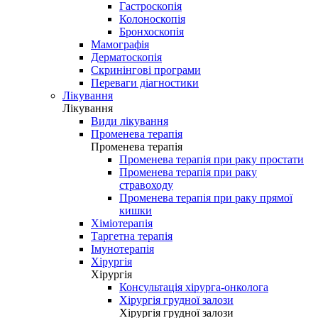
Гастроскопія
Колоноскопія
Бронхоскопія
Мамографія
Дерматоскопія
Скринінгові програми
Переваги діагностики
Лікування
Лікування
Види лікування
Променева терапія
Променева терапія
Променева терапія при раку простати
Променева терапія при раку
стравоходу
Променева терапія при раку прямої
кишки
Хіміотерапія
Таргетна терапія
Імунотерапія
Хірургія
Хірургія
Консультація хірурга-онколога
Хірургія грудної залози
Хірургія грудної залози