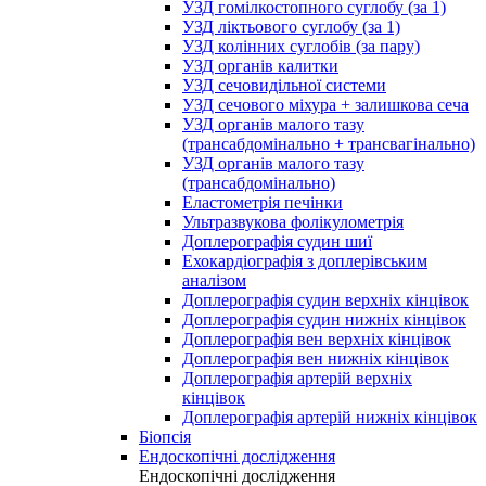
УЗД гомілкостопного суглобу (за 1)
УЗД ліктьового суглобу (за 1)
УЗД колінних суглобів (за пару)
УЗД органів калитки
УЗД сечовидільної системи
УЗД сечового міхура + залишкова сеча
УЗД органів малого тазу
(трансабдомінально + трансвагінально)
УЗД органів малого тазу
(трансабдомінально)
Еластометрія печінки
Ультразвукова фолікулометрія
Доплерографія судин шиї
Ехокардіографія з доплерівським
аналізом
Доплерографія судин верхніх кінцівок
Доплерографія судин нижніх кінцівок
Доплерографія вен верхніх кінцівок
Доплерографія вен нижніх кінцівок
Доплерографія артерій верхніх
кінцівок
Доплерографія артерій нижніх кінцівок
Біопсія
Ендоскопічні дослідження
Ендоскопічні дослідження