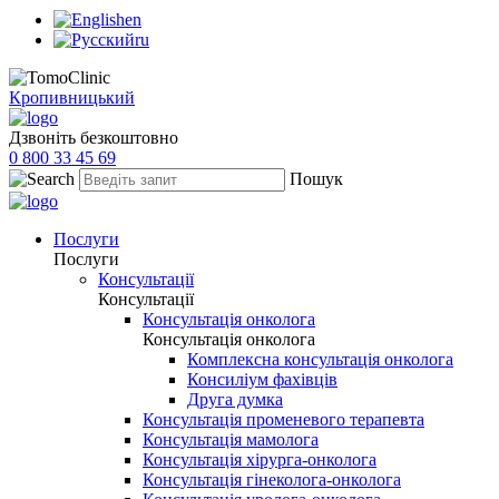
en
ru
Кропивницький
Дзвоніть безкоштовно
0 800 33 45 69
Пошук
Послуги
Послуги
Консультації
Консультації
Консультація онколога
Консультація онколога
Комплексна консультація онколога
Консиліум фахівців
Друга думка
Консультація променевого терапевта
Консультація мамолога
Консультація хірурга-онколога
Консультація гінеколога-онколога