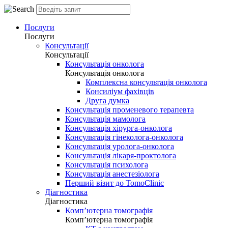
Послуги
Послуги
Консультації
Консультації
Консультація онколога
Консультація онколога
Комплексна консультація онколога
Консиліум фахівців
Друга думка
Консультація променевого терапевта
Консультація мамолога
Консультація хірурга-онколога
Консультація гінеколога-онколога
Консультація уролога-онколога
Консультація лікаря-проктолога
Консультація психолога
Консультація анестезіолога
Перший візит до TomoClinic
Діагностика
Діагностика
Комп’ютерна томографія
Комп’ютерна томографія