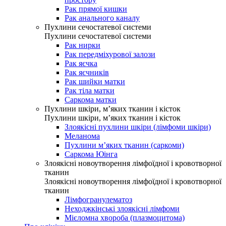
Рак прямої кишки
Рак анального каналу
Пухлини сечостатевої системи
Пухлини сечостатевої системи
Рак нирки
Рак передміхурової залози
Рак яєчка
Рак яєчників
Рак шийки матки
Рак тіла матки
Саркома матки
Пухлини шкіри, м’яких тканин і кісток
Пухлини шкіри, м’яких тканин і кісток
Злоякісні пухлини шкіри (лімфоми шкіри)
Меланома
Пухлини м’яких тканин (саркоми)
Саркома Юінга
Злоякісні новоутворення лімфоїдної і кровотворної
тканин
Злоякісні новоутворення лімфоїдної і кровотворної
тканин
Лімфогранулематоз
Неходжкінські злоякісні лімфоми
Мієломна хвороба (плазмоцитома)