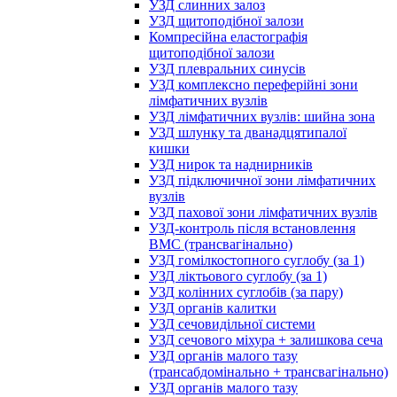
УЗД слинних залоз
УЗД щитоподібної залози
Компресійна еластографія
щитоподібної залози
УЗД плевральних синусів
УЗД комплексно переферійні зони
лімфатичних вузлів
УЗД лімфатичних вузлів: шийна зона
УЗД шлунку та дванадцятипалої
кишки
УЗД нирок та наднирників
УЗД підключичної зони лімфатичних
вузлів
УЗД пахової зони лімфатичних вузлів
УЗД-контроль після встановлення
ВМС (трансвагінально)
УЗД гомілкостопного суглобу (за 1)
УЗД ліктьового суглобу (за 1)
УЗД колінних суглобів (за пару)
УЗД органів калитки
УЗД сечовидільної системи
УЗД сечового міхура + залишкова сеча
УЗД органів малого тазу
(трансабдомінально + трансвагінально)
УЗД органів малого тазу