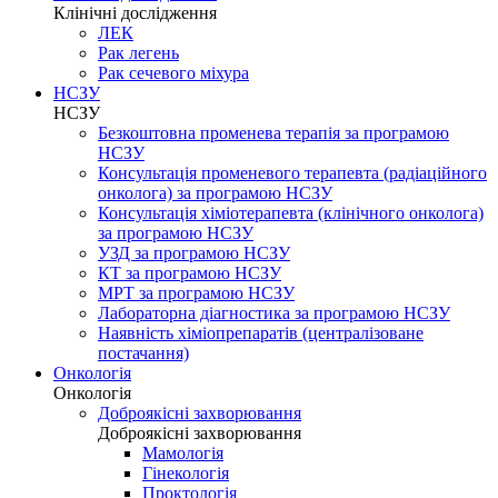
Клінічні дослідження
ЛЕК
Рак легень
Рак сечевого міхура
НСЗУ
НСЗУ
Безкоштовна променева терапія за програмою
НСЗУ
Консультація променевого терапевта (радіаційного
онколога) за програмою НСЗУ
Консультація хіміотерапевта (клінічного онколога)
за програмою НСЗУ
УЗД за програмою НСЗУ
КТ за програмою НСЗУ
МРТ за програмою НСЗУ
Лабораторна діагностика за програмою НСЗУ
Наявність хіміопрепаратів (централізоване
постачання)
Онкологія
Онкологія
Доброякісні захворювання
Доброякісні захворювання
Мамологія
Гінекологія
Проктологія