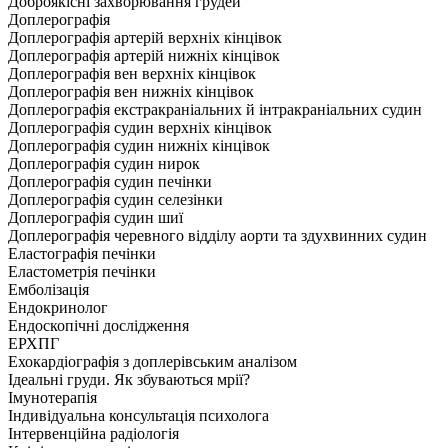
Доброякісні захворювання грудей
Доплерографія
Доплерографія артерій верхніх кінцівок
Доплерографія артерій нижніх кінцівок
Доплерографія вен верхніх кінцівок
Доплерографія вен нижніх кінцівок
Доплерографія екстракраніальних й інтракраніальних судин
Доплерографія судин верхніх кінцівок
Доплерографія судин нижніх кінцівок
Доплерографія судин нирок
Доплерографія судин печінки
Доплерографія судин селезінки
Доплерографія судин шиї
Доплерографія черевного відділу аорти та здухвинних судин
Еластографія печінки
Еластометрія печінки
Емболізація
Ендокринолог
Ендоскопічні дослідження
ЕРХПГ
Ехокардіографія з доплерівським аналізом
Ідеальні груди. Як збуваються мрії?
Імунотерапія
Індивідуальна консультація психолога
Інтервенційна радіологія