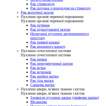
Рак стравоходу
Рак шлунка з переходом на стравохід
Рак молочної залози
Пухлини органів черевної порожнини
Пухлини органів черевної порожнини
Рак печінки
Рак підшлункової залози
Неорганні пухлини заочеревинного
простору
Рак прямої кишки
Рак анального каналу
Пухлини сечостатевої системи
Пухлини сечостатевої системи
Рак нирки
Рак передміхурової залози
Рак яєчка
Рак яєчників
Рак шийки матки
Рак тіла матки
Саркома матки
Пухлини шкіри, м’яких тканин і кісток
Пухлини шкіри, м’яких тканин і кісток
Злоякісні пухлини шкіри (лімфоми шкіри)
Меланома