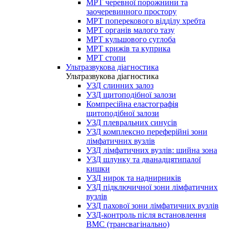
МРТ черевної порожнини та
заочеревинного простору
МРТ поперекового відділу хребта
МРТ органів малого тазу
МРТ кульшового суглоба
МРТ крижів та куприка
МРТ стопи
Ультразвукова діагностика
Ультразвукова діагностика
УЗД слинних залоз
УЗД щитоподібної залози
Компресійна еластографія
щитоподібної залози
УЗД плевральних синусів
УЗД комплексно переферійні зони
лімфатичних вузлів
УЗД лімфатичних вузлів: шийна зона
УЗД шлунку та дванадцятипалої
кишки
УЗД нирок та наднирників
УЗД підключичної зони лімфатичних
вузлів
УЗД пахової зони лімфатичних вузлів
УЗД-контроль після встановлення
ВМС (трансвагінально)