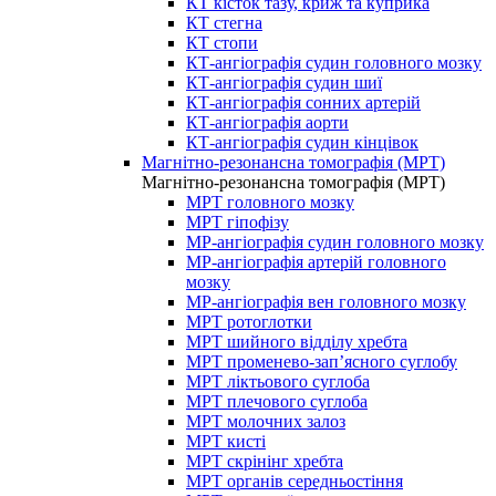
КТ кісток тазу, криж та куприка
КТ стегна
КТ стопи
КТ-ангіографія судин головного мозку
КТ-ангіографія судин шиї
КТ-ангіографія сонних артерій
КТ-ангіографія аорти
КТ-ангіографія судин кінцівок
Магнітно-резонансна томографія (МРТ)
Магнітно-резонансна томографія (МРТ)
МРТ головного мозку
МРТ гіпофізу
МР-ангіографія судин головного мозку
МР-ангіографія артерій головного
мозку
МР-ангіографія вен головного мозку
МРТ ротоглотки
МРТ шийного відділу хребта
МРТ променево-зап’ясного суглобу
МРТ ліктьового суглоба
МРТ плечового суглоба
МРТ молочних залоз
МРТ кисті
МРТ скрінінг хребта
МРТ органів середньостіння