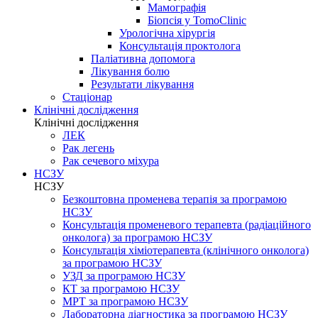
Мамографія
Біопсія у TomoClinic
Урологічна хірургія
Консультація проктолога
Паліативна допомога
Лікування болю
Результати лікування
Стаціонар
Клінічні дослідження
Клінічні дослідження
ЛЕК
Рак легень
Рак сечевого міхура
НСЗУ
НСЗУ
Безкоштовна променева терапія за програмою
НСЗУ
Консультація променевого терапевта (радіаційного
онколога) за програмою НСЗУ
Консультація хіміотерапевта (клінічного онколога)
за програмою НСЗУ
УЗД за програмою НСЗУ
КТ за програмою НСЗУ
МРТ за програмою НСЗУ
Лабораторна діагностика за програмою НСЗУ