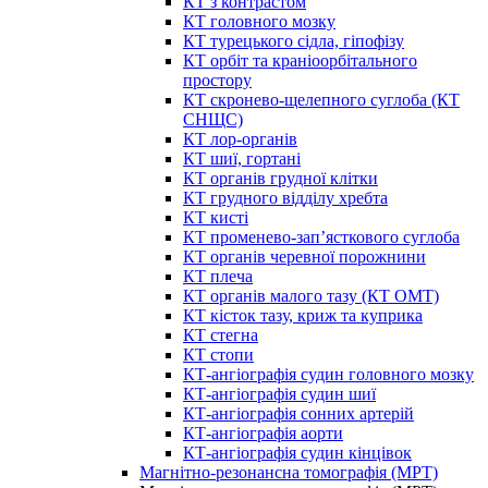
КТ з контрастом
КТ головного мозку
КТ турецького сідла, гіпофізу
КТ орбіт та краніоорбітального
простору
КТ скронево-щелепного суглоба (КТ
СНЩС)
КТ лор-органів
КТ шиї, гортані
КТ органів грудної клітки
КТ грудного відділу хребта
КТ кисті
КТ променево-зап’ясткового суглоба
КТ органів черевної порожнини
КТ плеча
КТ органів малого тазу (КТ ОМТ)
КТ кісток тазу, криж та куприка
КТ стегна
КТ стопи
КТ-ангіографія судин головного мозку
КТ-ангіографія судин шиї
КТ-ангіографія сонних артерій
КТ-ангіографія аорти
КТ-ангіографія судин кінцівок
Магнітно-резонансна томографія (МРТ)