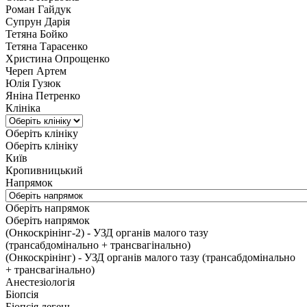
Роман Гайдук
Супрун Дарія
Тетяна Бойко
Тетяна Тарасенко
Христина Опрощенко
Череп Артем
Юлія Гузюк
Яніна Петренко
Клініка
Оберіть клініку
Оберіть клініку
Київ
Кропивницький
Напрямок
Оберіть напрямок
Оберіть напрямок
(Онкоскрінінг-2) - УЗД органів малого тазу
(трансабдомінально + трансвагінально)
(Онкоскрінінг) - УЗД органів малого тазу (трансабдомінально
+ трансвагінально)
Анестезіологія
Біопсія
Біопсія легень