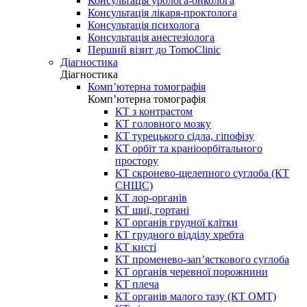
Консультація уролога-онколога
Консультація лікаря-проктолога
Консультація психолога
Консультація анестезіолога
Перший візит до TomoClinic
Діагностика
Діагностика
Комп’ютерна томографія
Комп’ютерна томографія
КТ з контрастом
КТ головного мозку
КТ турецького сідла, гіпофізу
КТ орбіт та краніоорбітального
простору
КТ скронево-щелепного суглоба (КТ
СНЩС)
КТ лор-органів
КТ шиї, гортані
КТ органів грудної клітки
КТ грудного відділу хребта
КТ кисті
КТ променево-зап’ясткового суглоба
КТ органів черевної порожнини
КТ плеча
КТ органів малого тазу (КТ ОМТ)