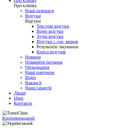
Про клініку
Про клініку
Наші переваги
Відгуки
Відгуки
Текстові відгуки
Відео відгуки
Аудіо відгуки
Відгуки с соц. мереж
Результати лікування
Книга відгуків
Новини
Поширені питання
Обладнання
Наші партнери
Відео
Вакансії
Наші гарантії
Лікарі
Ціни
Контакти
Кропивницький
uk