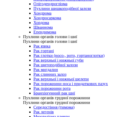
Олігодендрогліома
Пухлини шишкоподібної залози
Хондрома
Хондросаркома
Хордома
Шваннома
Епендимома
Пухлини органів голови і шиї
Пухлини органів голови і шиї
Рак язика
Рак гортані
Рак глотки (носо-, рото, гортаноглотки)
Рак верхньої і нижньої губи
Рак щитоподібної залози
Рак мигдалин
Рак слинних залоз
Рак верхньої і нижньої щелепи
Рак порожнини носа і придаткових пазух
Рак порожнини рота
Бранхіогенний рак шиї
Пухлини органів грудної порожнини
Пухлини органів грудної порожнини
Середостіння (тимома)
Рак легенів
Мезотеліома плеври