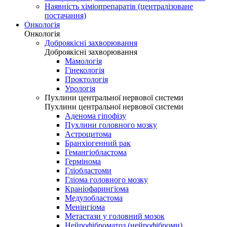
Наявність хіміопрепаратів (централізоване
постачання)
Онкологія
Онкологія
Доброякісні захворювання
Доброякісні захворювання
Мамологія
Гінекологія
Проктологія
Урологія
Пухлини центральної нервової системи
Пухлини центральної нервової системи
Аденома гіпофізу
Пухлини головного мозку
Астроцитома
Бранхіогенний рак
Гемангіобластома
Гермінома
Гліобластоми
Гліома головного мозку
Краніофарингіома
Медулобластома
Менінгіома
Метастази у головний мозок
Нейрофіброматоз (нейрофіброми)