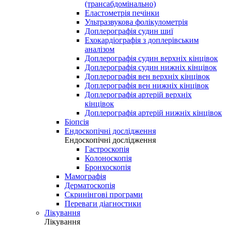
(трансабдомінально)
Еластометрія печінки
Ультразвукова фолікулометрія
Доплерографія судин шиї
Ехокардіографія з доплерівським
аналізом
Доплерографія судин верхніх кінцівок
Доплерографія судин нижніх кінцівок
Доплерографія вен верхніх кінцівок
Доплерографія вен нижніх кінцівок
Доплерографія артерій верхніх
кінцівок
Доплерографія артерій нижніх кінцівок
Біопсія
Ендоскопічні дослідження
Ендоскопічні дослідження
Гастроскопія
Колоноскопія
Бронхоскопія
Мамографія
Дерматоскопія
Скринінгові програми
Переваги діагностики
Лікування
Лікування