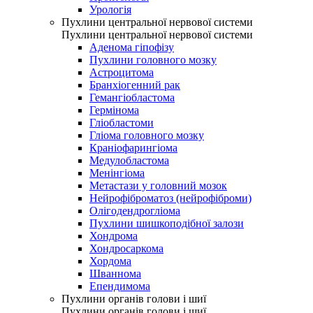
Урологія
Пухлини центральної нервової системи
Пухлини центральної нервової системи
Аденома гіпофізу
Пухлини головного мозку
Астроцитома
Бранхіогенний рак
Гемангіобластома
Гермінома
Гліобластоми
Гліома головного мозку
Краніофарингіома
Медулобластома
Менінгіома
Метастази у головний мозок
Нейрофіброматоз (нейрофіброми)
Олігодендрогліома
Пухлини шишкоподібної залози
Хондрома
Хондросаркома
Хордома
Шваннома
Епендимома
Пухлини органів голови і шиї
Пухлини органів голови і шиї