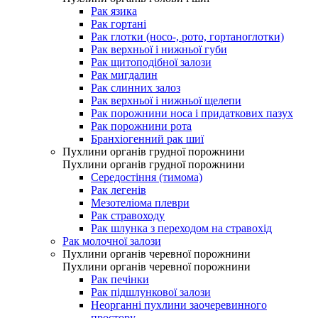
Рак язика
Рак гортані
Рак глотки (носо-, рото, гортаноглотки)
Рак верхньої і нижньої губи
Рак щитоподібної залози
Рак мигдалин
Рак слинних залоз
Рак верхньої і нижньої щелепи
Рак порожнини носа і придаткових пазух
Рак порожнини рота
Бранхіогенний рак шиї
Пухлини органів грудної порожнини
Пухлини органів грудної порожнини
Середостіння (тимома)
Рак легенів
Мезотеліома плеври
Рак стравоходу
Рак шлунка з переходом на стравохід
Рак молочної залози
Пухлини органів черевної порожнини
Пухлини органів черевної порожнини
Рак печінки
Рак підшлункової залози
Неорганні пухлини заочеревинного
простору