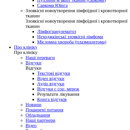
Пухлини м’яких тканин (саркоми)
Саркома Юінга
Злоякісні новоутворення лімфоїдної і кровотворної
тканин
Злоякісні новоутворення лімфоїдної і кровотворної
тканин
Лімфогранулематоз
Неходжкінські злоякісні лімфоми
Мієломна хвороба (плазмоцитома)
Про клініку
Про клініку
Наші переваги
Відгуки
Відгуки
Текстові відгуки
Відео відгуки
Аудіо відгуки
Відгуки с соц. мереж
Результати лікування
Книга відгуків
Новини
Поширені питання
Обладнання
Наші партнери
Відео