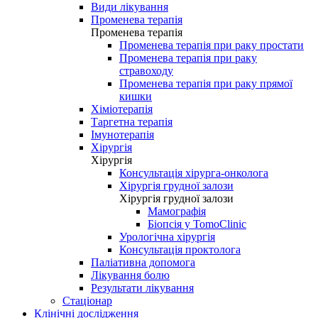
Види лікування
Променева терапія
Променева терапія
Променева терапія при раку простати
Променева терапія при раку
стравоходу
Променева терапія при раку прямої
кишки
Хіміотерапія
Таргетна терапія
Імунотерапія
Хірургія
Хірургія
Консультація хірурга-онколога
Хірургія грудної залози
Хірургія грудної залози
Мамографія
Біопсія у TomoClinic
Урологічна хірургія
Консультація проктолога
Паліативна допомога
Лікування болю
Результати лікування
Стаціонар
Клінічні дослідження