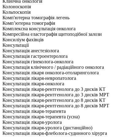
Клінічна онкологія
Колоноскопія
Кольпоскопія
Комп'ютерна томографія легень
Комп’ютерна томографія
Комплексна консультація онколога
Компресійна еластографія щитоподібної залози
Консиліум фахівців
Консультації
Консультація анестезіолога
Консультація гастроентеролога
Консультація гінеколога-онколога
Консультація клінічного / радіаційного онколога
Консультація лікаря онколога-отоларинголога
Консультація лікаря-невропатолога
Консультація лікаря-онколога
Консультація лікаря-рентгенолога до 3 дисків КТ
Консультація лікаря-рентгенолога до 3 дисків МРТ
Консультація лікаря-рентгенолога до 8 дисків КТ
Консультація лікаря-рентгенолога до 8 дисків МРТ
Консультація лікаря-терапевта
Консультація лікаря-терапевта (усна)
Консультація лікаря-уролога
Консультація лікаря-уролога (дистанційно)
Консультація лікаря-флеболога-судинного хірурга