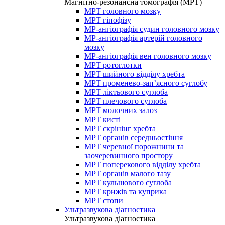
Магнітно-резонансна томографія (МРТ)
МРТ головного мозку
МРТ гіпофізу
МР-ангіографія судин головного мозку
МР-ангіографія артерій головного
мозку
МР-ангіографія вен головного мозку
МРТ ротоглотки
МРТ шийного відділу хребта
МРТ променево-зап’ясного суглобу
МРТ ліктьового суглоба
МРТ плечового суглоба
МРТ молочних залоз
МРТ кисті
МРТ скрінінг хребта
МРТ органів середньостіння
МРТ черевної порожнини та
заочеревинного простору
МРТ поперекового відділу хребта
МРТ органів малого тазу
МРТ кульшового суглоба
МРТ крижів та куприка
МРТ стопи
Ультразвукова діагностика
Ультразвукова діагностика