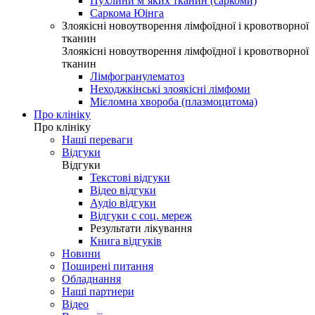
Пухлини м’яких тканин (саркоми)
Саркома Юінга
Злоякісні новоутворення лімфоїдної і кровотворної
тканин
Злоякісні новоутворення лімфоїдної і кровотворної
тканин
Лімфогранулематоз
Неходжкінські злоякісні лімфоми
Мієломна хвороба (плазмоцитома)
Про клініку
Про клініку
Наші переваги
Відгуки
Відгуки
Текстові відгуки
Відео відгуки
Аудіо відгуки
Відгуки с соц. мереж
Результати лікування
Книга відгуків
Новини
Поширені питання
Обладнання
Наші партнери
Відео