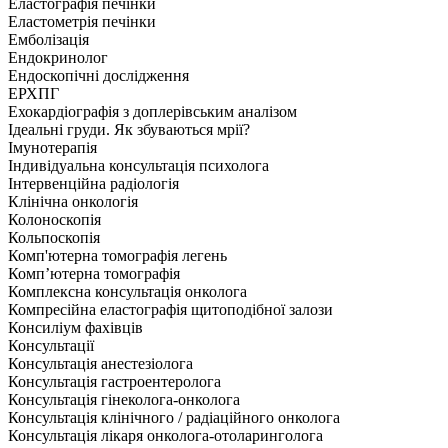
Еластографія печінки
Еластометрія печінки
Емболізація
Ендокринолог
Ендоскопічні дослідження
ЕРХПГ
Ехокардіографія з доплерівським аналізом
Ідеальні груди. Як збуваються мрії?
Імунотерапія
Індивідуальна консультація психолога
Інтервенційна радіологія
Клінічна онкологія
Колоноскопія
Кольпоскопія
Комп'ютерна томографія легень
Комп’ютерна томографія
Комплексна консультація онколога
Компресійна еластографія щитоподібної залози
Консиліум фахівців
Консультації
Консультація анестезіолога
Консультація гастроентеролога
Консультація гінеколога-онколога
Консультація клінічного / радіаційного онколога
Консультація лікаря онколога-отоларинголога