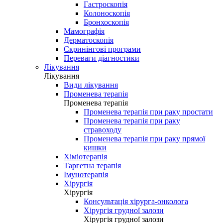
Гастроскопія
Колоноскопія
Бронхоскопія
Мамографія
Дерматоскопія
Скринінгові програми
Переваги діагностики
Лікування
Лікування
Види лікування
Променева терапія
Променева терапія
Променева терапія при раку простати
Променева терапія при раку
стравоходу
Променева терапія при раку прямої
кишки
Хіміотерапія
Таргетна терапія
Імунотерапія
Хірургія
Хірургія
Консультація хірурга-онколога
Хірургія грудної залози
Хірургія грудної залози