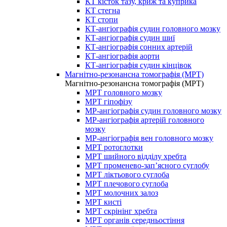
КТ кісток тазу, криж та куприка
КТ стегна
КТ стопи
КТ-ангіографія судин головного мозку
КТ-ангіографія судин шиї
КТ-ангіографія сонних артерій
КТ-ангіографія аорти
КТ-ангіографія судин кінцівок
Магнітно-резонансна томографія (МРТ)
Магнітно-резонансна томографія (МРТ)
МРТ головного мозку
МРТ гіпофізу
МР-ангіографія судин головного мозку
МР-ангіографія артерій головного
мозку
МР-ангіографія вен головного мозку
МРТ ротоглотки
МРТ шийного відділу хребта
МРТ променево-зап’ясного суглобу
МРТ ліктьового суглоба
МРТ плечового суглоба
МРТ молочних залоз
МРТ кисті
МРТ скрінінг хребта
МРТ органів середньостіння