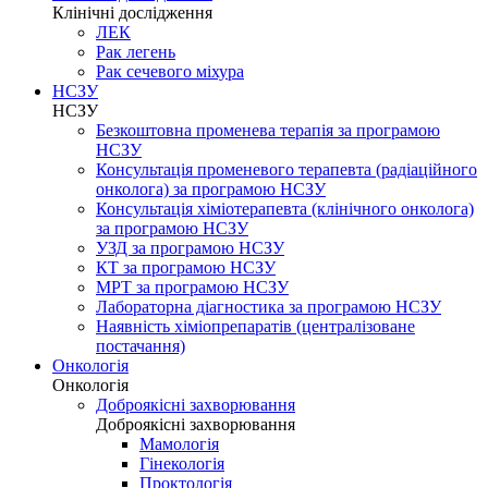
Клінічні дослідження
ЛЕК
Рак легень
Рак сечевого міхура
НСЗУ
НСЗУ
Безкоштовна променева терапія за програмою
НСЗУ
Консультація променевого терапевта (радіаційного
онколога) за програмою НСЗУ
Консультація хіміотерапевта (клінічного онколога)
за програмою НСЗУ
УЗД за програмою НСЗУ
КТ за програмою НСЗУ
МРТ за програмою НСЗУ
Лабораторна діагностика за програмою НСЗУ
Наявність хіміопрепаратів (централізоване
постачання)
Онкологія
Онкологія
Доброякісні захворювання
Доброякісні захворювання
Мамологія
Гінекологія
Проктологія