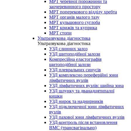
МРТ черевної порожнини та
заочеревинного простору
МРТ поперекового відділу хребта
МРТ органів малого тазу
МРТ кульшового суглоба
МРТ крижів та куприка
МРТ стопи
Ультразвукова діагностика
Ультразвукова діагностика
УЗД слинних залоз
УЗД щитоподібної залози
Компресійна еластографія
щитоподібної залози
УЗД плевральних синусів
УЗД комплексно переферійні зони
лімфатичних вузлів
УЗД лімфатичних вузлів: шийна зона
УЗД шлунку та дванадцятипалої
кишки
УЗД нирок та наднирників
УЗД підключичної зони лімфатичних
вузлів
УЗД пахової зони лімфатичних вузлів
УЗД-контроль після встановлення
ВМС (трансвагінально)