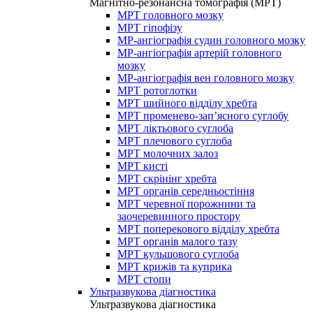
Магнітно-резонансна томографія (МРТ)
МРТ головного мозку
МРТ гіпофізу
МР-ангіографія судин головного мозку
МР-ангіографія артерій головного
мозку
МР-ангіографія вен головного мозку
МРТ ротоглотки
МРТ шийного відділу хребта
МРТ променево-зап’ясного суглобу
МРТ ліктьового суглоба
МРТ плечового суглоба
МРТ молочних залоз
МРТ кисті
МРТ скрінінг хребта
МРТ органів середньостіння
МРТ черевної порожнини та
заочеревинного простору
МРТ поперекового відділу хребта
МРТ органів малого тазу
МРТ кульшового суглоба
МРТ крижів та куприка
МРТ стопи
Ультразвукова діагностика
Ультразвукова діагностика