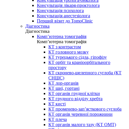
Консультація уролога-онколога
Консультація лікаря-проктолога
Консультація психолога
Консультація анестезіолога
Перший візит до TomoClinic
Діагностика
Діагностика
Комп’ютерна томографія
Комп’ютерна томографія
КТ з контрастом
КТ головного мозку
КТ турецького сідла, гіпофізу
КТ орбіт та краніоорбітального
простору
КТ скронево-щелепного суглоба (КТ
СНЩС)
КТ лор-органів
КТ шиї, гортані
КТ органів грудної клітки
КТ грудного відділу хребта
КТ кисті
КТ променево-зап’ясткового суглоба
КТ органів черевної порожнини
КТ плеча
КТ органів малого тазу (КТ ОМТ)