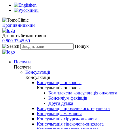
en
ru
Кропивницький
Дзвоніть безкоштовно
0 800 33 45 69
Пошук
Послуги
Послуги
Консультації
Консультації
Консультація онколога
Консультація онколога
Комплексна консультація онколога
Консиліум фахівців
Друга думка
Консультація променевого терапевта
Консультація мамолога
Консультація хірурга-онколога
Консультація гінеколога-онколога