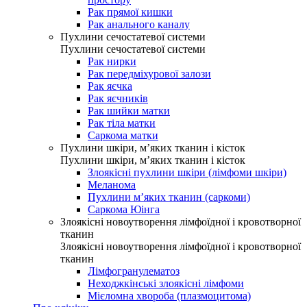
Рак прямої кишки
Рак анального каналу
Пухлини сечостатевої системи
Пухлини сечостатевої системи
Рак нирки
Рак передміхурової залози
Рак яєчка
Рак яєчників
Рак шийки матки
Рак тіла матки
Саркома матки
Пухлини шкіри, м’яких тканин і кісток
Пухлини шкіри, м’яких тканин і кісток
Злоякісні пухлини шкіри (лімфоми шкіри)
Меланома
Пухлини м’яких тканин (саркоми)
Саркома Юінга
Злоякісні новоутворення лімфоїдної і кровотворної
тканин
Злоякісні новоутворення лімфоїдної і кровотворної
тканин
Лімфогранулематоз
Неходжкінські злоякісні лімфоми
Мієломна хвороба (плазмоцитома)