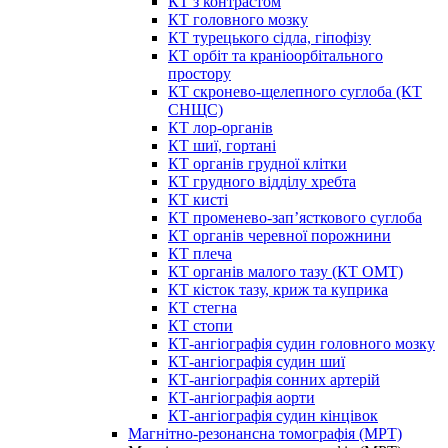
КТ з контрастом
КТ головного мозку
КТ турецького сідла, гіпофізу
КТ орбіт та краніоорбітального
простору
КТ скронево-щелепного суглоба (КТ
СНЩС)
КТ лор-органів
КТ шиї, гортані
КТ органів грудної клітки
КТ грудного відділу хребта
КТ кисті
КТ променево-зап’ясткового суглоба
КТ органів черевної порожнини
КТ плеча
КТ органів малого тазу (КТ ОМТ)
КТ кісток тазу, криж та куприка
КТ стегна
КТ стопи
КТ-ангіографія судин головного мозку
КТ-ангіографія судин шиї
КТ-ангіографія сонних артерій
КТ-ангіографія аорти
КТ-ангіографія судин кінцівок
Магнітно-резонансна томографія (МРТ)