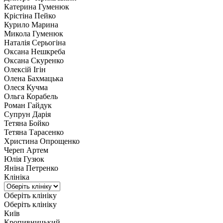
Катерина Гуменюк
Крістіна Пейко
Курило Марина
Микола Гуменюк
Наталія Серьогіна
Оксана Нешкреба
Оксана Скуренко
Олексій Ігін
Олена Бахмацька
Олеся Кучма
Ольга Корабель
Роман Гайдук
Супрун Дарія
Тетяна Бойко
Тетяна Тарасенко
Христина Опрощенко
Череп Артем
Юлія Гузюк
Яніна Петренко
Клініка
Оберіть клініку
Оберіть клініку
Київ
Кропивницький