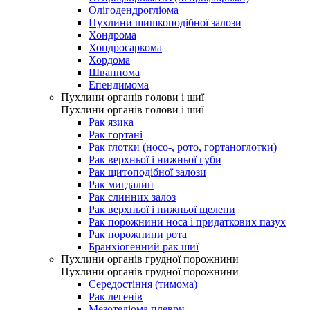
Олігодендрогліома
Пухлини шишкоподібної залози
Хондрома
Хондросаркома
Хордома
Шваннома
Епендимома
Пухлини органів голови і шиї
Пухлини органів голови і шиї
Рак язика
Рак гортані
Рак глотки (носо-, рото, гортаноглотки)
Рак верхньої і нижньої губи
Рак щитоподібної залози
Рак мигдалин
Рак слинних залоз
Рак верхньої і нижньої щелепи
Рак порожнини носа і придаткових пазух
Рак порожнини рота
Бранхіогенний рак шиї
Пухлини органів грудної порожнини
Пухлини органів грудної порожнини
Середостіння (тимома)
Рак легенів
Мезотеліома плеври