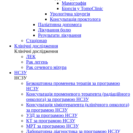
Мамографія
Біопсія у TomoClinic
Урологічна хірургія
Консультація проктолога
Паліативна допомога
Лікування болю
Результати лікування
Стаціонар
Клінічні дослідження
Клінічні дослідження
ЛЕК
Рак легень
Рак сечевого міхура
НСЗУ
НСЗУ
Безкоштовна променева терапія за програмою
НСЗУ
Консультація променевого терапевта (радіаційного
онколога) за програмою НСЗУ
Консультація хіміотерапевта (клінічного онколога)
за програмою НСЗУ
УЗД за програмою НСЗУ
КТ за програмою НСЗУ
МРТ за програмою НСЗУ
Лабораторна діагностика за програмою НСЗУ