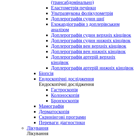
(трансабдомінально)
Еластометрія печінки
Ультразвукова фолікулометрія
Доплерографія судин шиї
Ехокардіографія з доплерівським
аналізом
Доплерографія судин верхніх кінцівок
Доплерографія судин нижніх кінцівок
Доплерографія вен верхніх кінцівок
Доплерографія вен нижніх кінцівок
Доплерографія артерій верхніх
кінцівок
Доплерографія артерій нижніх кінцівок
Біопсія
Ендоскопічні дослідження
Ендоскопічні дослідження
Гастроскопія
Колоноскопія
Бронхоскопія
Мамографія
Дерматоскопія
Скринінгові програми
Переваги діагностики
Лікування
Лікування