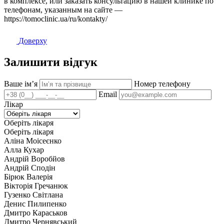
в комплексе, или заказать консультацию в нашей клинике по
телефонам, указанным на сайте —
https://tomoclinic.ua/ru/kontakty/
Доверху
Залишити відгук
Ваше імʼя
Номер телефону
Email
Лікар
Оберіть лікаря
Оберіть лікаря
Аліна Моісеєнко
Алла Кухар
Андрій Воробйов
Андрій Сподін
Бірюк Валерія
Вікторія Гречанюк
Гузенко Світлана
Денис Пилипенко
Дмитро Караськов
Дмитро Чернявський