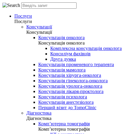
Послуги
Послуги
Консультації
Консультації
Консультація онколога
Консультація онколога
Комплексна консультація онколога
Консиліум фахівців
Друга думка
Консультація променевого терапевта
Консультація мамолога
Консультація хірурга-онколога
Консультація гінеколога-онколога
Консультація уролога-онколога
Консультація лікаря-проктолога
Консультація психолога
Консультація анестезіолога
Перший візит до TomoClinic
Діагностика
Діагностика
Комп’ютерна томографія
Комп’ютерна томографія