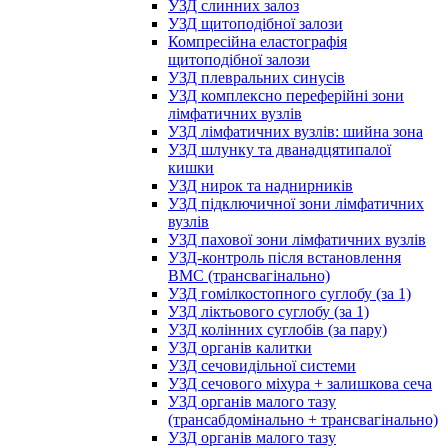
УЗД слинних залоз
УЗД щитоподібної залози
Компресійна еластографія
щитоподібної залози
УЗД плевральних синусів
УЗД комплексно переферійні зони
лімфатичних вузлів
УЗД лімфатичних вузлів: шийна зона
УЗД шлунку та дванадцятипалої
кишки
УЗД нирок та наднирників
УЗД підключичної зони лімфатичних
вузлів
УЗД пахової зони лімфатичних вузлів
УЗД-контроль після встановлення
ВМС (трансвагінально)
УЗД гомілкостопного суглобу (за 1)
УЗД ліктьового суглобу (за 1)
УЗД колінних суглобів (за пару)
УЗД органів калитки
УЗД сечовидільної системи
УЗД сечового міхура + залишкова сеча
УЗД органів малого тазу
(трансабдомінально + трансвагінально)
УЗД органів малого тазу