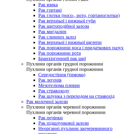
Рак язика
Рак гортані
Рак глотки (носо-, рото, гортаноглотки)
Рак верхньої і нижньої губи
Рак щитоподібної залози
Рак мигдалин
Рак слинних залоз
Рак верхньої і нижньої щелепи
Рак порожнини носа і придаткових пазух
Рак порожнини рота
Бранхіогенний рак шиї
Пухлини органів грудної порожнини
Пухлини органів грудної порожнини
Середостіння (тимома)
Рак легенів
Мезотеліома плеври
Рак стравоходу
Рак шлунка з переходом на стравохід
Рак молочної залози
Пухлини органів черевної порожнини
Пухлини органів черевної порожнини
Рак печінки
Рак підшлункової залози
Неорганні пухлини заочеревинного
простору