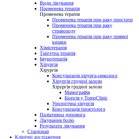
Види лікування
Променева терапія
Променева терапія
Променева терапія при раку простати
Променева терапія при раку
стравоходу
Променева терапія при раку прямої
кишки
Хіміотерапія
Таргетна терапія
Імунотерапія
Хірургія
Хірургія
Консультація хірурга-онколога
Хірургія грудної залози
Хірургія грудної залози
Мамографія
Біопсія у TomoClinic
Урологічна хірургія
Консультація проктолога
Паліативна допомога
Лікування болю
Результати лікування
Стаціонар
Клінічні дослідження