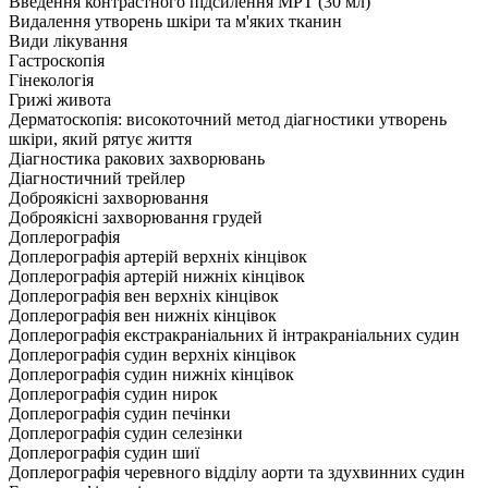
Введення контрастного підсилення МРТ (30 мл)
Видалення утворень шкіри та м'яких тканин
Види лікування
Гастроскопія
Гінекологія
Грижі живота
Дерматоскопія: високоточний метод діагностики утворень
шкіри, який рятує життя
Діагностика ракових захворювань
Діагностичний трейлер
Доброякісні захворювання
Доброякісні захворювання грудей
Доплерографія
Доплерографія артерій верхніх кінцівок
Доплерографія артерій нижніх кінцівок
Доплерографія вен верхніх кінцівок
Доплерографія вен нижніх кінцівок
Доплерографія екстракраніальних й інтракраніальних судин
Доплерографія судин верхніх кінцівок
Доплерографія судин нижніх кінцівок
Доплерографія судин нирок
Доплерографія судин печінки
Доплерографія судин селезінки
Доплерографія судин шиї
Доплерографія черевного відділу аорти та здухвинних судин