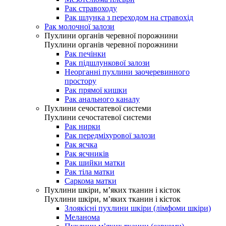
Рак стравоходу
Рак шлунка з переходом на стравохід
Рак молочної залози
Пухлини органів черевної порожнини
Пухлини органів черевної порожнини
Рак печінки
Рак підшлункової залози
Неорганні пухлини заочеревинного
простору
Рак прямої кишки
Рак анального каналу
Пухлини сечостатевої системи
Пухлини сечостатевої системи
Рак нирки
Рак передміхурової залози
Рак яєчка
Рак яєчників
Рак шийки матки
Рак тіла матки
Саркома матки
Пухлини шкіри, м’яких тканин і кісток
Пухлини шкіри, м’яких тканин і кісток
Злоякісні пухлини шкіри (лімфоми шкіри)
Меланома