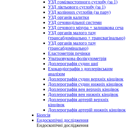
УЗД гомілкостопного суглобу (за 1)
УЗД ліктьового суглобу (за 1)
УЗД колінних суглобів (за пару)
УЗД органів калитки
УЗД сечовидільної системи
УЗД сечового міхура + залишкова сеча
УЗД органів малого тазу
(трансабдомінально + трансвагінально)
УЗД органів малого тазу
(трансабдомінально)
Еластометрія печінки
Ультразвукова фолікулометрія
Доплерографія судин шиї
Ехокардіографія з доплерівським
аналізом
Доплерографія судин верхніх кінцівок
Доплерографія судин нижніх кінцівок
Доплерографія вен верхніх кінцівок
Доплерографія вен нижніх кінцівок
Доплерографія артерій верхніх
кінцівок
Доплерографія артерій нижніх кінцівок
Біопсія
Ендоскопічні дослідження
Ендоскопічні дослідження