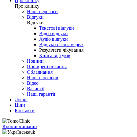
Про клініку
Про клініку
Наші переваги
Відгуки
Відгуки
Текстові відгуки
Відео відгуки
Аудіо відгуки
Відгуки с соц. мереж
Результати лікування
Книга відгуків
Новини
Поширені питання
Обладнання
Наші партнери
Відео
Вакансії
Наші гарантії
Лікарі
Ціни
Контакти
Кропивницький
uk