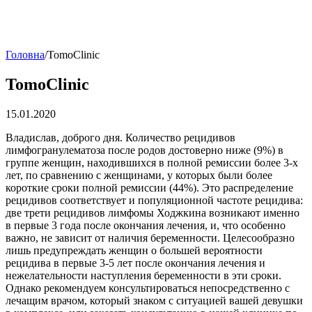
Головна
/
TomoClinic
TomoClinic
15.01.2020
Владислав, доброго дня. Количество рецидивов
лимфогранулематоза после родов достоверно ниже (9%) в
группе женщин, находившихся в полной ремиссии более 3-х
лет, по сравнению с женщинами, у которых были более
короткие сроки полной ремиссии (44%). Это распределение
рецидивов соответствует и популяционной частоте рецидива:
две трети рецидивов лимфомы Ходжкина возникают именно
в первые 3 года после окончания лечения, и, что особенно
важно, не зависит от наличия беременности. Целесообразно
лишь предупреждать женщин о большей вероятности
рецидива в первые 3-5 лет после окончания лечения и
нежелательности наступления беременности в эти сроки.
Однако рекомендуем консультироваться непосредственно с
лечащим врачом, который знаком с ситуацией вашей девушки