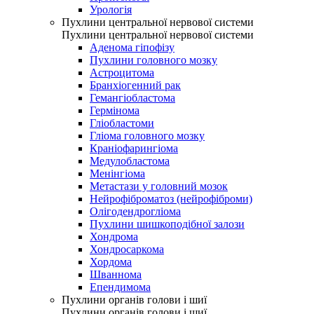
Урологія
Пухлини центральної нервової системи
Пухлини центральної нервової системи
Аденома гіпофізу
Пухлини головного мозку
Астроцитома
Бранхіогенний рак
Гемангіобластома
Гермінома
Гліобластоми
Гліома головного мозку
Краніофарингіома
Медулобластома
Менінгіома
Метастази у головний мозок
Нейрофіброматоз (нейрофіброми)
Олігодендрогліома
Пухлини шишкоподібної залози
Хондрома
Хондросаркома
Хордома
Шваннома
Епендимома
Пухлини органів голови і шиї
Пухлини органів голови і шиї