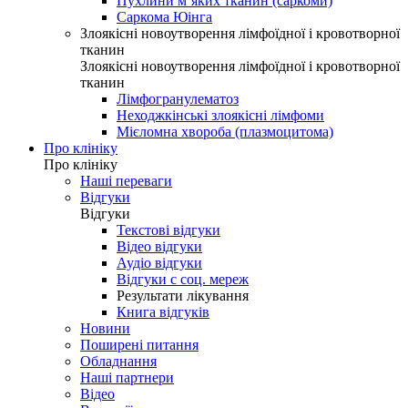
Пухлини м’яких тканин (саркоми)
Саркома Юінга
Злоякісні новоутворення лімфоїдної і кровотворної
тканин
Злоякісні новоутворення лімфоїдної і кровотворної
тканин
Лімфогранулематоз
Неходжкінські злоякісні лімфоми
Мієломна хвороба (плазмоцитома)
Про клініку
Про клініку
Наші переваги
Відгуки
Відгуки
Текстові відгуки
Відео відгуки
Аудіо відгуки
Відгуки с соц. мереж
Результати лікування
Книга відгуків
Новини
Поширені питання
Обладнання
Наші партнери
Відео