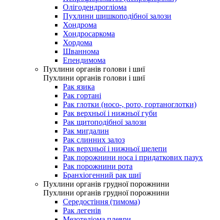
Олігодендрогліома
Пухлини шишкоподібної залози
Хондрома
Хондросаркома
Хордома
Шваннома
Епендимома
Пухлини органів голови і шиї
Пухлини органів голови і шиї
Рак язика
Рак гортані
Рак глотки (носо-, рото, гортаноглотки)
Рак верхньої і нижньої губи
Рак щитоподібної залози
Рак мигдалин
Рак слинних залоз
Рак верхньої і нижньої щелепи
Рак порожнини носа і придаткових пазух
Рак порожнини рота
Бранхіогенний рак шиї
Пухлини органів грудної порожнини
Пухлини органів грудної порожнини
Середостіння (тимома)
Рак легенів
Мезотеліома плеври