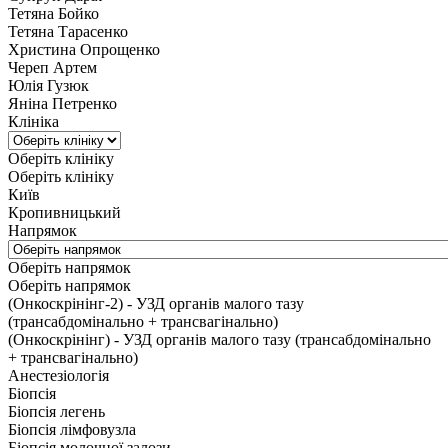
Тетяна Бойко
Тетяна Тарасенко
Христина Опрощенко
Череп Артем
Юлія Гузюк
Яніна Петренко
Клініка
Оберіть клініку
Оберіть клініку
Київ
Кропивницький
Напрямок
Оберіть напрямок
Оберіть напрямок
(Онкоскрінінг-2) - УЗД органів малого тазу
(трансабдомінально + трансвагінально)
(Онкоскрінінг) - УЗД органів малого тазу (трансабдомінально
+ трансвагінально)
Анестезіологія
Біопсія
Біопсія легень
Біопсія лімфовузла
Біопсія молочної залози