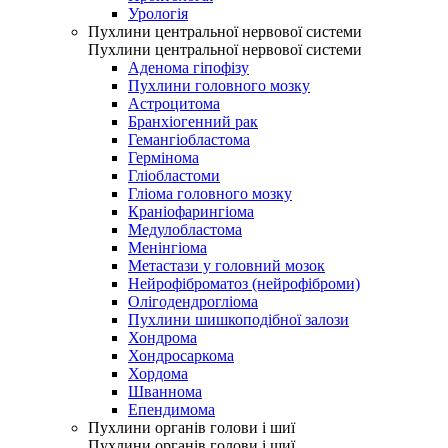
Урологія
Пухлини центральної нервової системи
Пухлини центральної нервової системи
Аденома гіпофізу
Пухлини головного мозку
Астроцитома
Бранхіогенний рак
Гемангіобластома
Гермінома
Гліобластоми
Гліома головного мозку
Краніофарингіома
Медулобластома
Менінгіома
Метастази у головний мозок
Нейрофіброматоз (нейрофіброми)
Олігодендрогліома
Пухлини шишкоподібної залози
Хондрома
Хондросаркома
Хордома
Шваннома
Епендимома
Пухлини органів голови і шиї
Пухлини органів голови і шиї