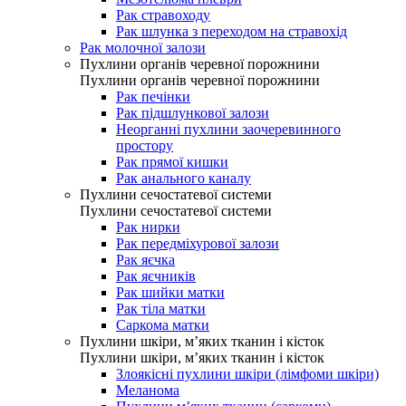
Рак стравоходу
Рак шлунка з переходом на стравохід
Рак молочної залози
Пухлини органів черевної порожнини
Пухлини органів черевної порожнини
Рак печінки
Рак підшлункової залози
Неорганні пухлини заочеревинного
простору
Рак прямої кишки
Рак анального каналу
Пухлини сечостатевої системи
Пухлини сечостатевої системи
Рак нирки
Рак передміхурової залози
Рак яєчка
Рак яєчників
Рак шийки матки
Рак тіла матки
Саркома матки
Пухлини шкіри, м’яких тканин і кісток
Пухлини шкіри, м’яких тканин і кісток
Злоякісні пухлини шкіри (лімфоми шкіри)
Меланома