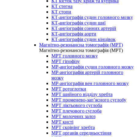
КТ кісток тазу, криж та куприка
КТ стегна
КТ стопи
КТ-ангіографія судин головного мозку
КТ-ангіографія судин шиї
КТ-ангіографія сонних артерій
КТ-ангіографія аорти
КТ-ангіографія судин кінцівок
Магнітно-резонансна томографія (МРТ)
Магнітно-резонансна томографія (МРТ)
МРТ головного мозку
МРТ гіпофізу
МР-ангіографія судин головного мозку
МР-ангіографія артерій головного
мозку
МР-ангіографія вен головного мозку
МРТ ротоглотки
МРТ шийного відділу хребта
МРТ променево-зап’ясного суглобу
МРТ ліктьового суглоба
МРТ плечового суглоба
МРТ молочних залоз
МРТ кисті
МРТ скрінінг хребта
МРТ органів середньостіння