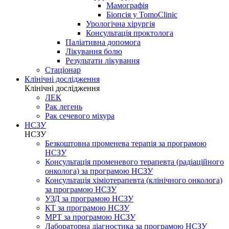
Мамографія
Біопсія у TomoClinic
Урологічна хірургія
Консультація проктолога
Паліативна допомога
Лікування болю
Результати лікування
Стаціонар
Клінічні дослідження
Клінічні дослідження
ЛЕК
Рак легень
Рак сечевого міхура
НСЗУ
НСЗУ
Безкоштовна променева терапія за програмою
НСЗУ
Консультація променевого терапевта (радіаційного
онколога) за програмою НСЗУ
Консультація хіміотерапевта (клінічного онколога)
за програмою НСЗУ
УЗД за програмою НСЗУ
КТ за програмою НСЗУ
МРТ за програмою НСЗУ
Лабораторна діагностика за програмою НСЗУ