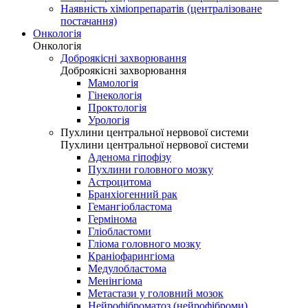
Наявність хіміопрепаратів (централізоване
постачання)
Онкологія
Онкологія
Доброякісні захворювання
Доброякісні захворювання
Мамологія
Гінекологія
Проктологія
Урологія
Пухлини центральної нервової системи
Пухлини центральної нервової системи
Аденома гіпофізу
Пухлини головного мозку
Астроцитома
Бранхіогенний рак
Гемангіобластома
Гермінома
Гліобластоми
Гліома головного мозку
Краніофарингіома
Медулобластома
Менінгіома
Метастази у головний мозок
Нейрофіброматоз (нейрофіброми)