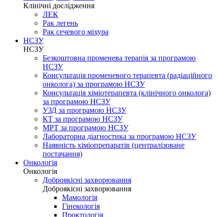
Клінічні дослідження
ЛЕК
Рак легень
Рак сечевого міхура
НСЗУ
НСЗУ
Безкоштовна променева терапія за програмою
НСЗУ
Консультація променевого терапевта (радіаційного
онколога) за програмою НСЗУ
Консультація хіміотерапевта (клінічного онколога)
за програмою НСЗУ
УЗД за програмою НСЗУ
КТ за програмою НСЗУ
МРТ за програмою НСЗУ
Лабораторна діагностика за програмою НСЗУ
Наявність хіміопрепаратів (централізоване
постачання)
Онкологія
Онкологія
Доброякісні захворювання
Доброякісні захворювання
Мамологія
Гінекологія
Проктологія