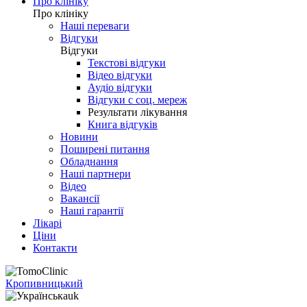
Про клініку
Про клініку
Наші переваги
Відгуки
Відгуки
Текстові відгуки
Відео відгуки
Аудіо відгуки
Відгуки с соц. мереж
Результати лікування
Книга відгуків
Новини
Поширені питання
Обладнання
Наші партнери
Відео
Вакансії
Наші гарантії
Лікарі
Ціни
Контакти
Кропивницький
uk