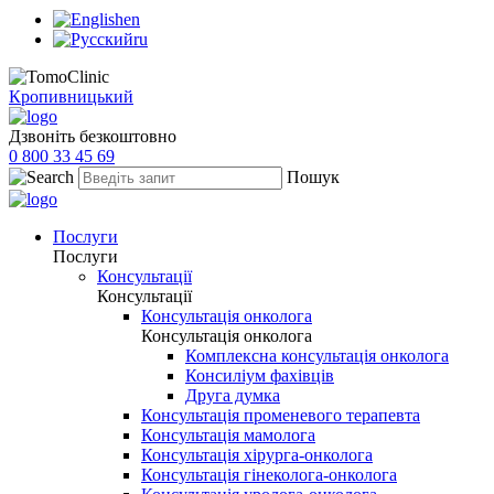
en
ru
Кропивницький
Дзвоніть безкоштовно
0 800 33 45 69
Пошук
Послуги
Послуги
Консультації
Консультації
Консультація онколога
Консультація онколога
Комплексна консультація онколога
Консиліум фахівців
Друга думка
Консультація променевого терапевта
Консультація мамолога
Консультація хірурга-онколога
Консультація гінеколога-онколога