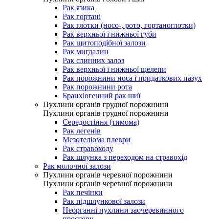
Рак язика
Рак гортані
Рак глотки (носо-, рото, гортаноглотки)
Рак верхньої і нижньої губи
Рак щитоподібної залози
Рак мигдалин
Рак слинних залоз
Рак верхньої і нижньої щелепи
Рак порожнини носа і придаткових пазух
Рак порожнини рота
Бранхіогенний рак шиї
Пухлини органів грудної порожнини
Пухлини органів грудної порожнини
Середостіння (тимома)
Рак легенів
Мезотеліома плеври
Рак стравоходу
Рак шлунка з переходом на стравохід
Рак молочної залози
Пухлини органів черевної порожнини
Пухлини органів черевної порожнини
Рак печінки
Рак підшлункової залози
Неорганні пухлини заочеревинного
простору