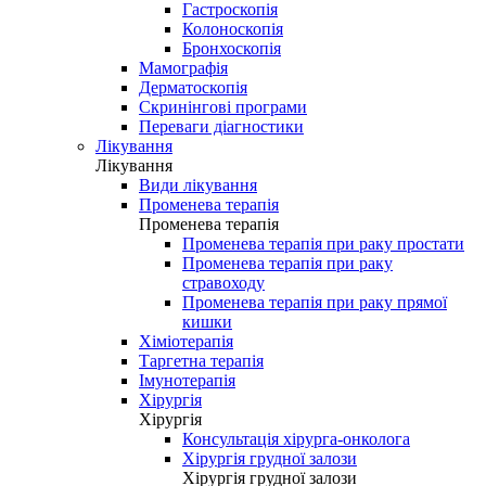
Гастроскопія
Колоноскопія
Бронхоскопія
Мамографія
Дерматоскопія
Скринінгові програми
Переваги діагностики
Лікування
Лікування
Види лікування
Променева терапія
Променева терапія
Променева терапія при раку простати
Променева терапія при раку
стравоходу
Променева терапія при раку прямої
кишки
Хіміотерапія
Таргетна терапія
Імунотерапія
Хірургія
Хірургія
Консультація хірурга-онколога
Хірургія грудної залози
Хірургія грудної залози