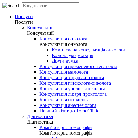
Послуги
Послуги
Консультації
Консультації
Консультація онколога
Консультація онколога
Комплексна консультація онколога
Консиліум фахівців
Друга думка
Консультація променевого терапевта
Консультація мамолога
Консультація хірурга-онколога
Консультація гінеколога-онколога
Консультація уролога-онколога
Консультація лікаря-проктолога
Консультація психолога
Консультація анестезіолога
Перший візит до TomoClinic
Діагностика
Діагностика
Комп’ютерна томографія
Комп’ютерна томографія