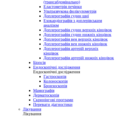
(трансабдомінально)
Еластометрія печінки
Ультразвукова фолікулометрія
Доплерографія судин шиї
Ехокардіографія з доплерівським
аналізом
Доплерографія судин верхніх кінцівок
Доплерографія судин нижніх кінцівок
Доплерографія вен верхніх кінцівок
Доплерографія вен нижніх кінцівок
Доплерографія артерій верхніх
кінцівок
Доплерографія артерій нижніх кінцівок
Біопсія
Ендоскопічні дослідження
Ендоскопічні дослідження
Гастроскопія
Колоноскопія
Бронхоскопія
Мамографія
Дерматоскопія
Скринінгові програми
Переваги діагностики
Лікування
Лікування