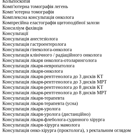
Кольпоскопія
Комп'ютерна томографія легень
Комп’ютерна томографія
Комплексна консультація онколога
Компресійна еластографія щитоподібної залози
Консиліум фахівців
Консультації
Консультація анестезіолога
Консультація гастроентеролога
Консультація гінеколога-онколога
Консультація клінічного / радіаційного онколога
Консультація лікаря онколога-отоларинголога
Консультація лікаря-невропатолога
Консультація лікаря-онколога
Консультація лікаря-рентгенолога до 3 дисків КТ
Консультація лікаря-рентгенолога до 3 дисків МРТ
Консультація лікаря-рентгенолога до 8 дисків КТ
Консультація лікаря-рентгенолога до 8 дисків МРТ
Консультація лікаря-терапевта
Консультація лікаря-терапевта (усна)
Консультація лікаря-уролога
Консультація лікаря-уролога (дистанційно)
Консультація лікаря-флеболога-судинного хірурга
Консультація лікаря-хірурга мамолога
Консультація онко-хірурга (проктолога), з ректальним оглядом