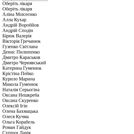
Оберіть лікаря
Оберіть лікаря
Аліна Моісеєнко
Алла Кухар
Андрій Воробйов
Андрій Сподін
Бірюк Валерія
Вікторія Гречанюк
Гузенко Світлана
Денис Пилипенко
Дмитро Караськов
Дмитро Чернявський
Катерина Гуменюк
Крістіна Пейко
Курило Марина
Микола Гуменюк
Наталія Серьогіна
Оксана Нешкреба
Оксана Скуренко
Олексій Ігін
Олена Бахмацька
Олеся Кучма
Ольга Корабель
Роман Гайдук
Супрун Дарія