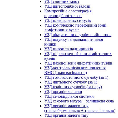
УЗД слинних залоз
УЗД щитоподібної залози
Компресійна еластографія
щитоподібної залози
УЗД плевральних синусів
УЗД комплексно переферійні зони
лімфатичних вузлів
УЗД лімфатичних вузлів: шийна зона
УЗД шлунку та дванадцятипалої
кишки
УЗД нирок та наднирників
УЗД підключичної зони лімфатичних
вузлів
УЗД пахової зони лімфатичних вузлів
УЗД-контроль після встановлення
ВМС (трансвагінально)
УЗД гомілкостопного суглобу (за 1)
УЗД ліктьового суглобу (за 1)
УЗД колінних суглобів (за пару)
УЗД органів калитки
УЗД сечовидільної системи
УЗД сечового міхура + залишкова сеча
УЗД органів малого тазу
(трансабдомінально + трансвагінально)
УЗД органів малого тазу