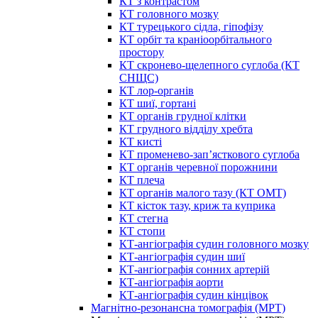
КТ з контрастом
КТ головного мозку
КТ турецького сідла, гіпофізу
КТ орбіт та краніоорбітального
простору
КТ скронево-щелепного суглоба (КТ
СНЩС)
КТ лор-органів
КТ шиї, гортані
КТ органів грудної клітки
КТ грудного відділу хребта
КТ кисті
КТ променево-зап’ясткового суглоба
КТ органів черевної порожнини
КТ плеча
КТ органів малого тазу (КТ ОМТ)
КТ кісток тазу, криж та куприка
КТ стегна
КТ стопи
КТ-ангіографія судин головного мозку
КТ-ангіографія судин шиї
КТ-ангіографія сонних артерій
КТ-ангіографія аорти
КТ-ангіографія судин кінцівок
Магнітно-резонансна томографія (МРТ)