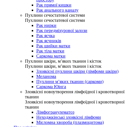
Рак прямої кишки
Рак анального каналу
Пухлини сечостатевої системи
Пухлини сечостатевої системи
Рак нирки
Рак передміхурової залози
Рак яєчка
Рак яєчників
Рак шийки матки
Рак тіла матки
Саркома матки
Пухлини шкіри, м’яких тканин і кісток
Пухлини шкіри, м’яких тканин і кісток
Злоякісні пухлини шкіри (лімфоми шкіри)
Меланома
Пухлини м’яких тканин (саркоми)
Саркома Юінга
Злоякісні новоутворення лімфоїдної і кровотворної
тканин
Злоякісні новоутворення лімфоїдної і кровотворної
тканин
Лімфогранулематоз
Неходжкінські злоякісні лімфоми
Мієломна хвороба (плазмоцитома)