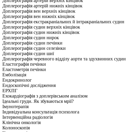
Доплерографія артерій верхніх кінцівок
Доплерографія артерій нижніх кінцівок
Доплерографія вен верхніх кінцівок
Доплерографія вен нижніх кінцівок
Доплерографія екстракраніальних й інтракраніальних судин
Доплерографія судин верхніх кінцівок
Доплерографія судин нижніх кінцівок
Доплерографія судин нирок
Доплерографія судин печінки
Доплерографія судин селезінки
Доплерографія судин шиї
Доплерографія черевного відділу аорти та здухвинних судин
Еластографія печінки
Еластометрія печінки
Емболізація
Ендокринолог
Ендоскопічні дослідження
ЕРХПГ
Ехокардіографія з доплерівським аналізом
Ідеальні груди. Як збуваються мрії?
Імунотерапія
Індивідуальна консультація психолога
Інтервенційна радіологія
Клінічна онкологія
Колоноскопія