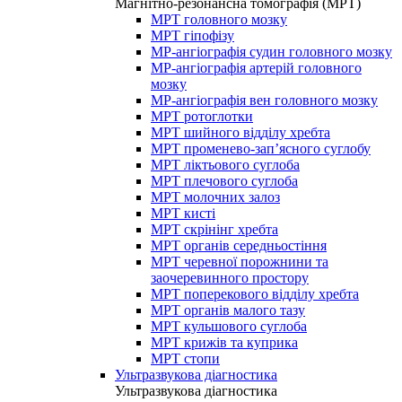
Магнітно-резонансна томографія (МРТ)
МРТ головного мозку
МРТ гіпофізу
МР-ангіографія судин головного мозку
МР-ангіографія артерій головного
мозку
МР-ангіографія вен головного мозку
МРТ ротоглотки
МРТ шийного відділу хребта
МРТ променево-зап’ясного суглобу
МРТ ліктьового суглоба
МРТ плечового суглоба
МРТ молочних залоз
МРТ кисті
МРТ скрінінг хребта
МРТ органів середньостіння
МРТ черевної порожнини та
заочеревинного простору
МРТ поперекового відділу хребта
МРТ органів малого тазу
МРТ кульшового суглоба
МРТ крижів та куприка
МРТ стопи
Ультразвукова діагностика
Ультразвукова діагностика