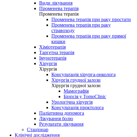
Види лікування
Променева терапія
Променева терапія
Променева терапія при раку простати
Променева терапія при раку
стравоходу
Променева терапія при раку прямої
кишки
Хіміотерапія
Таргетна терапія
Імунотерапія
Хірургія
Хірургія
Консультація хірурга-онколога
Хірургія грудної залози
Хірургія грудної залози
Мамографія
Біопсія у TomoClinic
Урологічна хірургія
Консультація проктолога
Паліативна допомога
Лікування болю
Результати лікування
Стаціонар
Клінічні дослідження