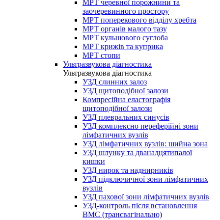
МРТ черевної порожнини та
заочеревинного простору
МРТ поперекового відділу хребта
МРТ органів малого тазу
МРТ кульшового суглоба
МРТ крижів та куприка
МРТ стопи
Ультразвукова діагностика
Ультразвукова діагностика
УЗД слинних залоз
УЗД щитоподібної залози
Компресійна еластографія
щитоподібної залози
УЗД плевральних синусів
УЗД комплексно переферійні зони
лімфатичних вузлів
УЗД лімфатичних вузлів: шийна зона
УЗД шлунку та дванадцятипалої
кишки
УЗД нирок та наднирників
УЗД підключичної зони лімфатичних
вузлів
УЗД пахової зони лімфатичних вузлів
УЗД-контроль після встановлення
ВМС (трансвагінально)