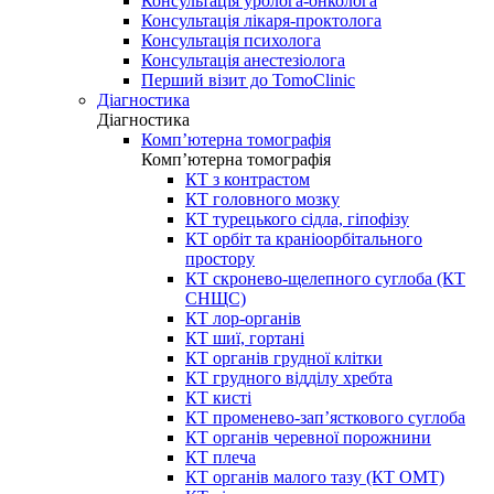
Консультація уролога-онколога
Консультація лікаря-проктолога
Консультація психолога
Консультація анестезіолога
Перший візит до TomoClinic
Діагностика
Діагностика
Комп’ютерна томографія
Комп’ютерна томографія
КТ з контрастом
КТ головного мозку
КТ турецького сідла, гіпофізу
КТ орбіт та краніоорбітального
простору
КТ скронево-щелепного суглоба (КТ
СНЩС)
КТ лор-органів
КТ шиї, гортані
КТ органів грудної клітки
КТ грудного відділу хребта
КТ кисті
КТ променево-зап’ясткового суглоба
КТ органів черевної порожнини
КТ плеча
КТ органів малого тазу (КТ ОМТ)