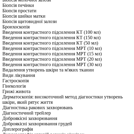
Біопсія печінки
Біопсія простати
Біопсія шийки матки
Біопсія щитовидної залози
Бронхоскопія
Введення контрастного підсилення КТ (100 мл)
Введення контрастного підсилення КТ (150 мл)
Введення контрастного підсилення КТ (50 мл)
Введення контрастного підсилення МРТ (10 мл)
Введення контрастного підсилення МРТ (15 мл)
Введення контрастного підсилення МРТ (20 мл)
Введення контрастного підсилення МРТ (30 мл)
Видалення утворень шкіри та м'яких тканин
Види лікування
Гастроскопія
Гінекологія
Грижі живота
Дерматоскопія: високоточний метод діагностики утворень
шкіри, який рятує життя
Діагностика ракових захворювань
Діагностичний трейлер
Доброякісні захворювання
Доброякісні захворювання грудей
Доплерографія