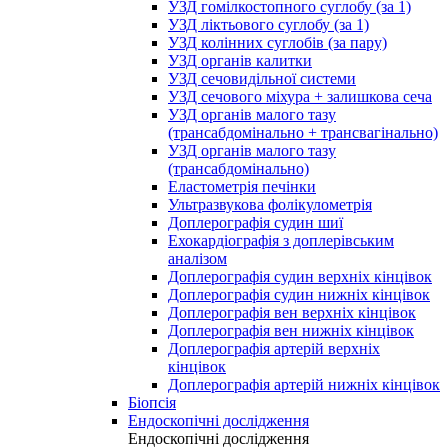
УЗД гомілкостопного суглобу (за 1)
УЗД ліктьового суглобу (за 1)
УЗД колінних суглобів (за пару)
УЗД органів калитки
УЗД сечовидільної системи
УЗД сечового міхура + залишкова сеча
УЗД органів малого тазу
(трансабдомінально + трансвагінально)
УЗД органів малого тазу
(трансабдомінально)
Еластометрія печінки
Ультразвукова фолікулометрія
Доплерографія судин шиї
Ехокардіографія з доплерівським
аналізом
Доплерографія судин верхніх кінцівок
Доплерографія судин нижніх кінцівок
Доплерографія вен верхніх кінцівок
Доплерографія вен нижніх кінцівок
Доплерографія артерій верхніх
кінцівок
Доплерографія артерій нижніх кінцівок
Біопсія
Ендоскопічні дослідження
Ендоскопічні дослідження