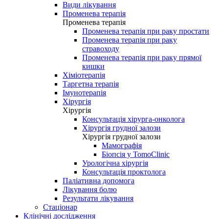
Види лікування
Променева терапія
Променева терапія
Променева терапія при раку простати
Променева терапія при раку
стравоходу
Променева терапія при раку прямої
кишки
Хіміотерапія
Таргетна терапія
Імунотерапія
Хірургія
Хірургія
Консультація хірурга-онколога
Хірургія грудної залози
Хірургія грудної залози
Мамографія
Біопсія у TomoClinic
Урологічна хірургія
Консультація проктолога
Паліативна допомога
Лікування болю
Результати лікування
Стаціонар
Клінічні дослідження