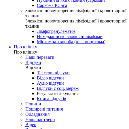
Пухлини м’яких тканин (саркоми)
Саркома Юінга
Злоякісні новоутворення лімфоїдної і кровотворної
тканин
Злоякісні новоутворення лімфоїдної і кровотворної
тканин
Лімфогранулематоз
Неходжкінські злоякісні лімфоми
Мієломна хвороба (плазмоцитома)
Про клініку
Про клініку
Наші переваги
Відгуки
Відгуки
Текстові відгуки
Відео відгуки
Аудіо відгуки
Відгуки с соц. мереж
Результати лікування
Книга відгуків
Новини
Поширені питання
Обладнання
Наші партнери
Відео