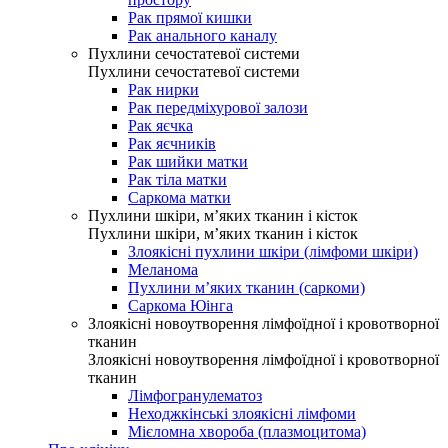
Рак прямої кишки
Рак анального каналу
Пухлини сечостатевої системи
Пухлини сечостатевої системи
Рак нирки
Рак передміхурової залози
Рак яєчка
Рак яєчників
Рак шийки матки
Рак тіла матки
Саркома матки
Пухлини шкіри, м’яких тканин і кісток
Пухлини шкіри, м’яких тканин і кісток
Злоякісні пухлини шкіри (лімфоми шкіри)
Меланома
Пухлини м’яких тканин (саркоми)
Саркома Юінга
Злоякісні новоутворення лімфоїдної і кровотворної
тканин
Злоякісні новоутворення лімфоїдної і кровотворної
тканин
Лімфогранулематоз
Неходжкінські злоякісні лімфоми
Мієломна хвороба (плазмоцитома)