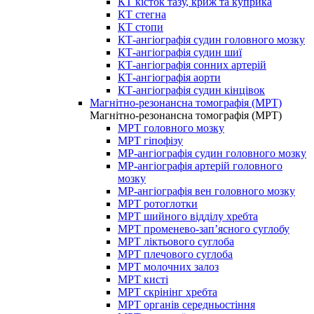
КТ кісток тазу, криж та куприка
КТ стегна
КТ стопи
КТ-ангіографія судин головного мозку
КТ-ангіографія судин шиї
КТ-ангіографія сонних артерій
КТ-ангіографія аорти
КТ-ангіографія судин кінцівок
Магнітно-резонансна томографія (МРТ)
Магнітно-резонансна томографія (МРТ)
МРТ головного мозку
МРТ гіпофізу
МР-ангіографія судин головного мозку
МР-ангіографія артерій головного
мозку
МР-ангіографія вен головного мозку
МРТ ротоглотки
МРТ шийного відділу хребта
МРТ променево-зап’ясного суглобу
МРТ ліктьового суглоба
МРТ плечового суглоба
МРТ молочних залоз
МРТ кисті
МРТ скрінінг хребта
МРТ органів середньостіння