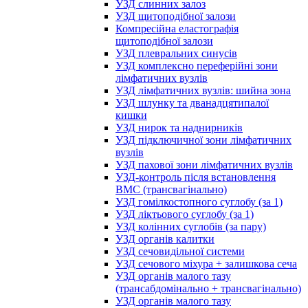
УЗД слинних залоз
УЗД щитоподібної залози
Компресійна еластографія
щитоподібної залози
УЗД плевральних синусів
УЗД комплексно переферійні зони
лімфатичних вузлів
УЗД лімфатичних вузлів: шийна зона
УЗД шлунку та дванадцятипалої
кишки
УЗД нирок та наднирників
УЗД підключичної зони лімфатичних
вузлів
УЗД пахової зони лімфатичних вузлів
УЗД-контроль після встановлення
ВМС (трансвагінально)
УЗД гомілкостопного суглобу (за 1)
УЗД ліктьового суглобу (за 1)
УЗД колінних суглобів (за пару)
УЗД органів калитки
УЗД сечовидільної системи
УЗД сечового міхура + залишкова сеча
УЗД органів малого тазу
(трансабдомінально + трансвагінально)
УЗД органів малого тазу