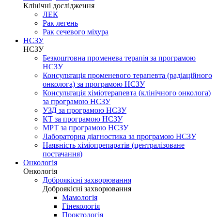
Клінічні дослідження
ЛЕК
Рак легень
Рак сечевого міхура
НСЗУ
НСЗУ
Безкоштовна променева терапія за програмою
НСЗУ
Консультація променевого терапевта (радіаційного
онколога) за програмою НСЗУ
Консультація хіміотерапевта (клінічного онколога)
за програмою НСЗУ
УЗД за програмою НСЗУ
КТ за програмою НСЗУ
МРТ за програмою НСЗУ
Лабораторна діагностика за програмою НСЗУ
Наявність хіміопрепаратів (централізоване
постачання)
Онкологія
Онкологія
Доброякісні захворювання
Доброякісні захворювання
Мамологія
Гінекологія
Проктологія