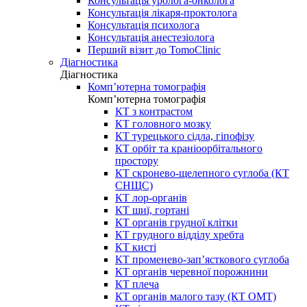
Консультація уролога-онколога
Консультація лікаря-проктолога
Консультація психолога
Консультація анестезіолога
Перший візит до TomoClinic
Діагностика
Діагностика
Комп’ютерна томографія
Комп’ютерна томографія
КТ з контрастом
КТ головного мозку
КТ турецького сідла, гіпофізу
КТ орбіт та краніоорбітального
простору
КТ скронево-щелепного суглоба (КТ
СНЩС)
КТ лор-органів
КТ шиї, гортані
КТ органів грудної клітки
КТ грудного відділу хребта
КТ кисті
КТ променево-зап’ясткового суглоба
КТ органів черевної порожнини
КТ плеча
КТ органів малого тазу (КТ ОМТ)