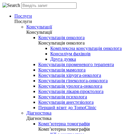
Послуги
Послуги
Консультації
Консультації
Консультація онколога
Консультація онколога
Комплексна консультація онколога
Консиліум фахівців
Друга думка
Консультація променевого терапевта
Консультація мамолога
Консультація хірурга-онколога
Консультація гінеколога-онколога
Консультація уролога-онколога
Консультація лікаря-проктолога
Консультація психолога
Консультація анестезіолога
Перший візит до TomoClinic
Діагностика
Діагностика
Комп’ютерна томографія
Комп’ютерна томографія