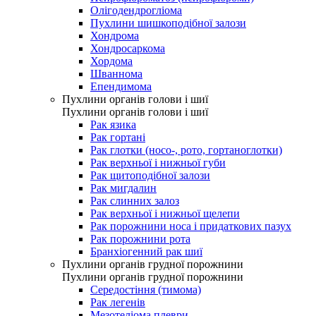
Олігодендрогліома
Пухлини шишкоподібної залози
Хондрома
Хондросаркома
Хордома
Шваннома
Епендимома
Пухлини органів голови і шиї
Пухлини органів голови і шиї
Рак язика
Рак гортані
Рак глотки (носо-, рото, гортаноглотки)
Рак верхньої і нижньої губи
Рак щитоподібної залози
Рак мигдалин
Рак слинних залоз
Рак верхньої і нижньої щелепи
Рак порожнини носа і придаткових пазух
Рак порожнини рота
Бранхіогенний рак шиї
Пухлини органів грудної порожнини
Пухлини органів грудної порожнини
Середостіння (тимома)
Рак легенів
Мезотеліома плеври