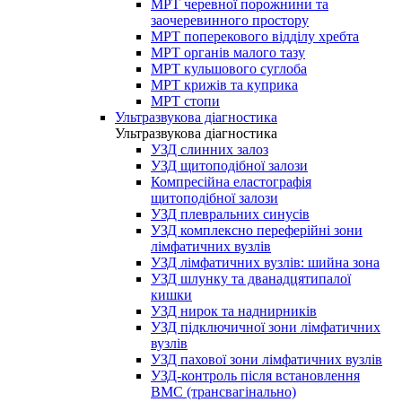
МРТ черевної порожнини та
заочеревинного простору
МРТ поперекового відділу хребта
МРТ органів малого тазу
МРТ кульшового суглоба
МРТ крижів та куприка
МРТ стопи
Ультразвукова діагностика
Ультразвукова діагностика
УЗД слинних залоз
УЗД щитоподібної залози
Компресійна еластографія
щитоподібної залози
УЗД плевральних синусів
УЗД комплексно переферійні зони
лімфатичних вузлів
УЗД лімфатичних вузлів: шийна зона
УЗД шлунку та дванадцятипалої
кишки
УЗД нирок та наднирників
УЗД підключичної зони лімфатичних
вузлів
УЗД пахової зони лімфатичних вузлів
УЗД-контроль після встановлення
ВМС (трансвагінально)