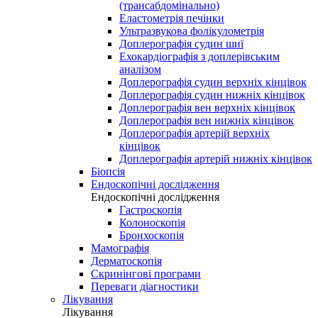
(трансабдомінально)
Еластометрія печінки
Ультразвукова фолікулометрія
Доплерографія судин шиї
Ехокардіографія з доплерівським
аналізом
Доплерографія судин верхніх кінцівок
Доплерографія судин нижніх кінцівок
Доплерографія вен верхніх кінцівок
Доплерографія вен нижніх кінцівок
Доплерографія артерій верхніх
кінцівок
Доплерографія артерій нижніх кінцівок
Біопсія
Ендоскопічні дослідження
Ендоскопічні дослідження
Гастроскопія
Колоноскопія
Бронхоскопія
Мамографія
Дерматоскопія
Скринінгові програми
Переваги діагностики
Лікування
Лікування