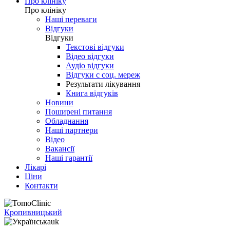
Про клініку
Про клініку
Наші переваги
Відгуки
Відгуки
Текстові відгуки
Відео відгуки
Аудіо відгуки
Відгуки с соц. мереж
Результати лікування
Книга відгуків
Новини
Поширені питання
Обладнання
Наші партнери
Відео
Вакансії
Наші гарантії
Лікарі
Ціни
Контакти
Кропивницький
uk