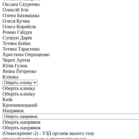
Оксана Скуренко
Олексій Ігін
Олена Бахмацька
Олеся Кучма
Ольга Корабель
Роман Гайдук
Супрун Дарія
Тетяна Бойко
Тетяна Тарасенко
Христина Опрощенко
Череп Артем
Юлія Гузюк
Яніна Петренко
Клініка
Оберіть клініку
Оберіть клініку
Київ
Кропивницький
Напрямок
Оберіть напрямок
Оберіть напрямок
(Онкоскрінінг-2) - УЗД органів малого тазу
(трансабдомінально + трансвагінально)