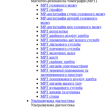
Магнітно-резонансна томографія (МРТ)
МРТ головного мозку
МРТ гіпофізу
МР-ангіографія судин головного мозку
МР-ангіографія артерій головного
мозку
МР-ангіографія вен головного мозку
МРТ ротоглотки
МРТ шийного відділу хребта
МРТ променево-зап’ясного суглобу
МРТ ліктьового суглоба
МРТ плечового суглоба
МРТ молочних залоз
МРТ кисті
МРТ скрінінг хребта
МРТ органів середньостіння
МРТ черевної порожнини та
заочеревинного простору
МРТ поперекового відділу хребта
МРТ органів малого тазу
МРТ кульшового суглоба
МРТ крижів та куприка
МРТ стопи
Ультразвукова діагностика
Ультразвукова діагностика