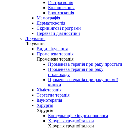
Гастроскопія
Колоноскопія
Бронхоскопія
Мамографія
Дерматоскопія
Скринінгові програми
Переваги діагностики
Лікування
Лікування
Види лікування
Променева терапія
Променева терапія
Променева терапія при раку простати
Променева терапія при раку
стравоходу
Променева терапія при раку прямої
кишки
Хіміотерапія
Таргетна терапія
Імунотерапія
Хірургія
Хірургія
Консультація хірурга-онколога
Хірургія грудної залози
Хірургія грудної залози