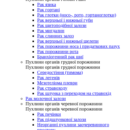
Рак язика
Рак гортані
Рак глотки (носо-, рото, гортаноглотки)
Рак верхньої і нижньої губи
Рак щитоподібної залози
Рак мигдалин
Рак слинних залоз
Рак верхньої і нижньої щелепи
Рак порожнини носа і придаткових пазух
Рак порожнини рота
Бранхіогенний рак шиї
Пухлини органів грудної порожнини
Пухлини органів грудної порожнини
Середостіння (тимома)
Рак легенів
Мезотеліома плеври
Рак стравоходу
Рак шлунка з переходом на стравохід
Рак молочної залози
Пухлини органів черевної порожнини
Пухлини органів черевної порожнини
Рак печінки
Рак підшлункової залози
Неорганні пухлини заочеревинного
простору