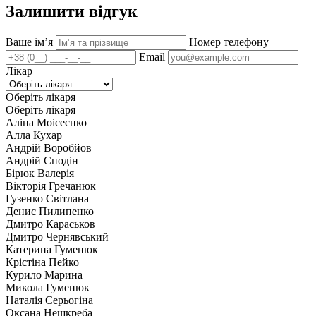
Залишити відгук
Ваше імʼя
Номер телефону
Email
Лікар
Оберіть лікаря
Оберіть лікаря
Аліна Моісеєнко
Алла Кухар
Андрій Воробйов
Андрій Сподін
Бірюк Валерія
Вікторія Гречанюк
Гузенко Світлана
Денис Пилипенко
Дмитро Караськов
Дмитро Чернявський
Катерина Гуменюк
Крістіна Пейко
Курило Марина
Микола Гуменюк
Наталія Серьогіна
Оксана Нешкреба