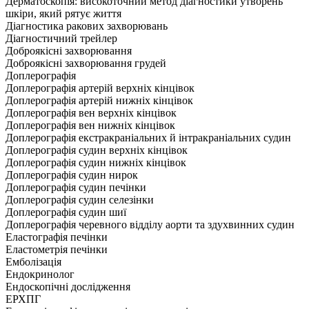
Дерматоскопія: високоточний метод діагностики утворень
шкіри, який рятує життя
Діагностика ракових захворювань
Діагностичний трейлер
Доброякісні захворювання
Доброякісні захворювання грудей
Доплерографія
Доплерографія артерій верхніх кінцівок
Доплерографія артерій нижніх кінцівок
Доплерографія вен верхніх кінцівок
Доплерографія вен нижніх кінцівок
Доплерографія екстракраніальних й інтракраніальних судин
Доплерографія судин верхніх кінцівок
Доплерографія судин нижніх кінцівок
Доплерографія судин нирок
Доплерографія судин печінки
Доплерографія судин селезінки
Доплерографія судин шиї
Доплерографія черевного відділу аорти та здухвинних судин
Еластографія печінки
Еластометрія печінки
Емболізація
Ендокринолог
Ендоскопічні дослідження
ЕРХПГ