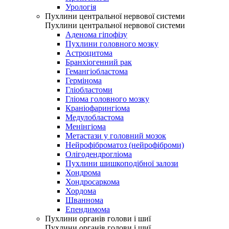
Урологія
Пухлини центральної нервової системи
Пухлини центральної нервової системи
Аденома гіпофізу
Пухлини головного мозку
Астроцитома
Бранхіогенний рак
Гемангіобластома
Гермінома
Гліобластоми
Гліома головного мозку
Краніофарингіома
Медулобластома
Менінгіома
Метастази у головний мозок
Нейрофіброматоз (нейрофіброми)
Олігодендрогліома
Пухлини шишкоподібної залози
Хондрома
Хондросаркома
Хордома
Шваннома
Епендимома
Пухлини органів голови і шиї
Пухлини органів голови і шиї