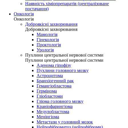
Наявність хіміопрепаратів (централізоване
постачання)
Онкологія
Онкологія
Доброякісні захворювання
Доброякісні захворювання
Мамологія
Гінекологія
Проктологія
Урологія
Пухлини центральної нервової системи
Пухлини центральної нервової системи
Аденома гіпофізу
Пухлини головного мозку
Астроцитома
Бранхіогенний рак
Гемангіобластома
Гермінома
Гліобластоми
Гліома головного мозку
Краніофарингіома
Медулобластома
Менінгіома
Метастази у головний мозок
Нейрофіброматоз (нейрофіброми)