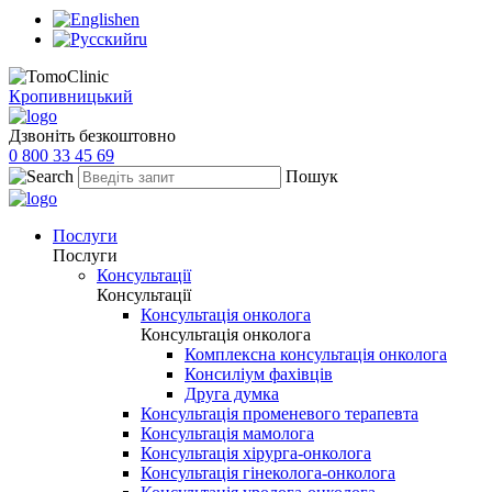
en
ru
Кропивницький
Дзвоніть безкоштовно
0 800 33 45 69
Пошук
Послуги
Послуги
Консультації
Консультації
Консультація онколога
Консультація онколога
Комплексна консультація онколога
Консиліум фахівців
Друга думка
Консультація променевого терапевта
Консультація мамолога
Консультація хірурга-онколога
Консультація гінеколога-онколога