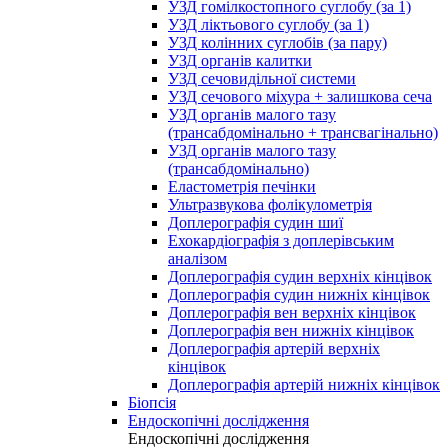
УЗД гомілкостопного суглобу (за 1)
УЗД ліктьового суглобу (за 1)
УЗД колінних суглобів (за пару)
УЗД органів калитки
УЗД сечовидільної системи
УЗД сечового міхура + залишкова сеча
УЗД органів малого тазу
(трансабдомінально + трансвагінально)
УЗД органів малого тазу
(трансабдомінально)
Еластометрія печінки
Ультразвукова фолікулометрія
Доплерографія судин шиї
Ехокардіографія з доплерівським
аналізом
Доплерографія судин верхніх кінцівок
Доплерографія судин нижніх кінцівок
Доплерографія вен верхніх кінцівок
Доплерографія вен нижніх кінцівок
Доплерографія артерій верхніх
кінцівок
Доплерографія артерій нижніх кінцівок
Біопсія
Ендоскопічні дослідження
Ендоскопічні дослідження