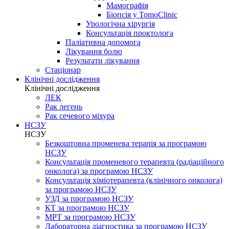
Мамографія
Біопсія у TomoClinic
Урологічна хірургія
Консультація проктолога
Паліативна допомога
Лікування болю
Результати лікування
Стаціонар
Клінічні дослідження
Клінічні дослідження
ЛЕК
Рак легень
Рак сечевого міхура
НСЗУ
НСЗУ
Безкоштовна променева терапія за програмою
НСЗУ
Консультація променевого терапевта (радіаційного
онколога) за програмою НСЗУ
Консультація хіміотерапевта (клінічного онколога)
за програмою НСЗУ
УЗД за програмою НСЗУ
КТ за програмою НСЗУ
МРТ за програмою НСЗУ
Лабораторна діагностика за програмою НСЗУ