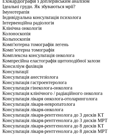
Ехокардіографія з доплерівським аналізом
Ідеальні груди. Як збуваються мрії?
Імунотерапія
Індивідуальна консультація психолога
Інтервенційна радіологія
Клінічна онкологія
Колоноскопія
Кольпоскопія
Комп'ютерна томографія легень
Комп’ютерна томографія
Комплексна консультація онколога
Компресійна еластографія щитоподібної залози
Консиліум фахівців
Консультації
Консультація анестезіолога
Консультація гастроентеролога
Консультація гінеколога-онколога
Консультація клінічного / радіаційного онколога
Консультація лікаря онколога-отоларинголога
Консультація лікаря-невропатолога
Консультація лікаря-онколога
Консультація лікаря-рентгенолога до 3 дисків КТ
Консультація лікаря-рентгенолога до 3 дисків МРТ
Консультація лікаря-рентгенолога до 8 дисків КТ
Консультація лікаря-рентгенолога до 8 дисків МРТ