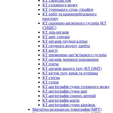
КТ з контрастом
КТ головного мозку
КТ турецького сідла, гіпофізу
КТ орбіт та краніоорбітального
простору
КТ скронево-щелепного суглоба (КТ
СНЩС)
КТ лор-органів
КТ шиї, гортані
КТ органів грудної клітки
КТ грудного відділу хребта
КТ кисті
КТ променево-зап’ясткового суглоба
КТ органів черевної порожнини
КТ плеча
КТ органів малого тазу (КТ ОМТ)
КТ кісток тазу, криж та куприка
КТ стегна
КТ стопи
КТ-ангіографія судин головного мозку
КТ-ангіографія судин шиї
КТ-ангіографія сонних артерій
КТ-ангіографія аорти
КТ-ангіографія судин кінцівок
Магнітно-резонансна томографія (МРТ)