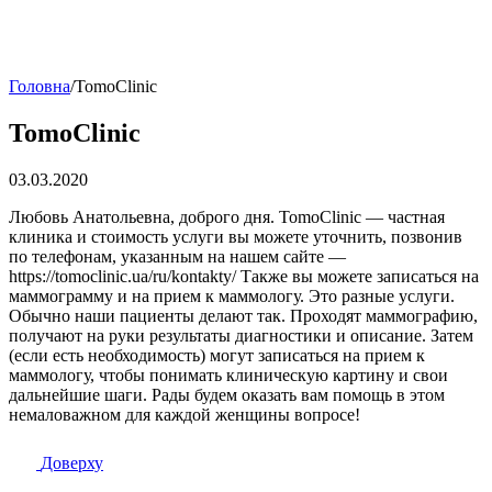
Головна
/
TomoClinic
TomoClinic
03.03.2020
Любовь Анатольевна, доброго дня. TomoClinic — частная
клиника и стоимость услуги вы можете уточнить, позвонив
по телефонам, указанным на нашем сайте —
https://tomoclinic.ua/ru/kontakty/ Также вы можете записаться на
маммограмму и на прием к маммологу. Это разные услуги.
Обычно наши пациенты делают так. Проходят маммографию,
получают на руки результаты диагностики и описание. Затем
(если есть необходимость) могут записаться на прием к
маммологу, чтобы понимать клиническую картину и свои
дальнейшие шаги. Рады будем оказать вам помощь в этом
немаловажном для каждой женщины вопросе!
Доверху