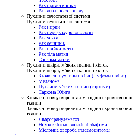
Рак прямої кишки
Рак анального каналу
Пухлини сечостатевої системи
Пухлини сечостатевої системи
Рак нирки
Рак передміхурової залози
Рак яєчка
Рак яєчників
Рак шийки матки
Рак тіла матки
Саркома матки
Пухлини шкіри, м’яких тканин і кісток
Пухлини шкіри, м’яких тканин і кісток
Злоякісні пухлини шкіри (лімфоми шкіри)
Меланома
Пухлини м’яких тканин (саркоми)
Саркома Юінга
Злоякісні новоутворення лімфоїдної і кровотворної
тканин
Злоякісні новоутворення лімфоїдної і кровотворної
тканин
Лімфогранулематоз
Неходжкінські злоякісні лімфоми
Мієломна хвороба (плазмоцитома)