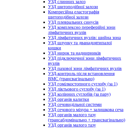
УЗД слинних залоз
УЗД щитоподібної залози
Компресійна еластографія
щитоподібної залози
УЗД плевральних синусів
УЗД комплексно переферійні зони
лімфатичних вузлів
УЗД лімфатичних вузлів: шийна зона
УЗД шлунку та дванадцятипалої
кишки
УЗД нирок та наднирників
УЗД підключичної зони лімфатичних
вузлів
УЗД пахової зони лімфатичних вузлів
УЗД-контроль після встановлення
ВМС (трансвагінально)
УЗД гомілкостопного суглобу (за 1)
УЗД ліктьового суглобу (за 1)
УЗД колінних суглобів (за пару)
УЗД органів калитки
УЗД сечовидільної системи
УЗД сечового міхура + залишкова сеча
УЗД органів малого тазу
(трансабдомінально + трансвагінально)
УЗД органів малого тазу