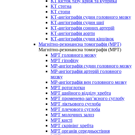
КТ кісток тазу, криж та куприка
КТ стегна
КТ стопи
КТ-ангіографія судин головного мозку
КТ-ангіографія судин шиї
КТ-ангіографія сонних артерій
КТ-ангіографія аорти
КТ-ангіографія судин кінцівок
Магнітно-резонансна томографія (МРТ)
Магнітно-резонансна томографія (МРТ)
МРТ головного мозку
МРТ гіпофізу
МР-ангіографія судин головного мозку
МР-ангіографія артерій головного
мозку
МР-ангіографія вен головного мозку
МРТ ротоглотки
МРТ шийного відділу хребта
МРТ променево-зап’ясного суглобу
МРТ ліктьового суглоба
МРТ плечового суглоба
МРТ молочних залоз
МРТ кисті
МРТ скрінінг хребта
МРТ органів середньостіння