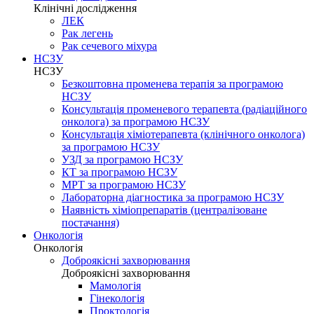
Клінічні дослідження
ЛЕК
Рак легень
Рак сечевого міхура
НСЗУ
НСЗУ
Безкоштовна променева терапія за програмою
НСЗУ
Консультація променевого терапевта (радіаційного
онколога) за програмою НСЗУ
Консультація хіміотерапевта (клінічного онколога)
за програмою НСЗУ
УЗД за програмою НСЗУ
КТ за програмою НСЗУ
МРТ за програмою НСЗУ
Лабораторна діагностика за програмою НСЗУ
Наявність хіміопрепаратів (централізоване
постачання)
Онкологія
Онкологія
Доброякісні захворювання
Доброякісні захворювання
Мамологія
Гінекологія
Проктологія