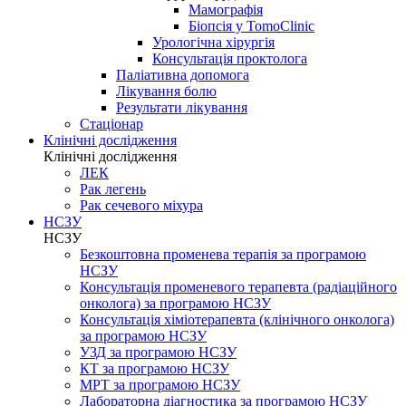
Мамографія
Біопсія у TomoClinic
Урологічна хірургія
Консультація проктолога
Паліативна допомога
Лікування болю
Результати лікування
Стаціонар
Клінічні дослідження
Клінічні дослідження
ЛЕК
Рак легень
Рак сечевого міхура
НСЗУ
НСЗУ
Безкоштовна променева терапія за програмою
НСЗУ
Консультація променевого терапевта (радіаційного
онколога) за програмою НСЗУ
Консультація хіміотерапевта (клінічного онколога)
за програмою НСЗУ
УЗД за програмою НСЗУ
КТ за програмою НСЗУ
МРТ за програмою НСЗУ
Лабораторна діагностика за програмою НСЗУ