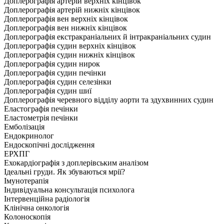
Доплерографія артерій верхніх кінцівок
Доплерографія артерій нижніх кінцівок
Доплерографія вен верхніх кінцівок
Доплерографія вен нижніх кінцівок
Доплерографія екстракраніальних й інтракраніальних судин
Доплерографія судин верхніх кінцівок
Доплерографія судин нижніх кінцівок
Доплерографія судин нирок
Доплерографія судин печінки
Доплерографія судин селезінки
Доплерографія судин шиї
Доплерографія черевного відділу аорти та здухвинних судин
Еластографія печінки
Еластометрія печінки
Емболізація
Ендокринолог
Ендоскопічні дослідження
ЕРХПГ
Ехокардіографія з доплерівським аналізом
Ідеальні груди. Як збуваються мрії?
Імунотерапія
Індивідуальна консультація психолога
Інтервенційна радіологія
Клінічна онкологія
Колоноскопія