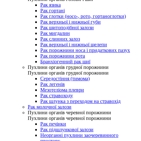
Рак язика
Рак гортані
Рак глотки (носо-, рото, гортаноглотки)
Рак верхньої і нижньої губи
Рак щитоподібної залози
Рак мигдалин
Рак слинних залоз
Рак верхньої і нижньої щелепи
Рак порожнини носа і придаткових пазух
Рак порожнини рота
Бранхіогенний рак шиї
Пухлини органів грудної порожнини
Пухлини органів грудної порожнини
Середостіння (тимома)
Рак легенів
Мезотеліома плеври
Рак стравоходу
Рак шлунка з переходом на стравохід
Рак молочної залози
Пухлини органів черевної порожнини
Пухлини органів черевної порожнини
Рак печінки
Рак підшлункової залози
Неорганні пухлини заочеревинного
простору