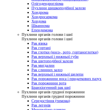
Олігодендрогліома
Пухлини шишкоподібної залози
Хондрома
Хондросаркома
Хордома
Шваннома
Епендимома
Пухлини органів голови і шиї
Пухлини органів голови і шиї
Рак язика
Рак гортані
Рак глотки (носо-, рото, гортаноглотки)
Рак верхньої і нижньої губи
Рак щитоподібної залози
Рак мигдалин
Рак слинних залоз
Рак верхньої і нижньої щелепи
Рак порожнини носа і придаткових пазух
Рак порожнини рота
Бранхіогенний рак шиї
Пухлини органів грудної порожнини
Пухлини органів грудної порожнини
Середостіння (тимома)
Рак легенів
Мезотеліома плеври