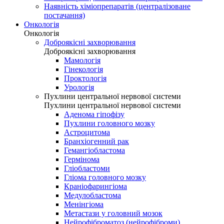
Наявність хіміопрепаратів (централізоване
постачання)
Онкологія
Онкологія
Доброякісні захворювання
Доброякісні захворювання
Мамологія
Гінекологія
Проктологія
Урологія
Пухлини центральної нервової системи
Пухлини центральної нервової системи
Аденома гіпофізу
Пухлини головного мозку
Астроцитома
Бранхіогенний рак
Гемангіобластома
Гермінома
Гліобластоми
Гліома головного мозку
Краніофарингіома
Медулобластома
Менінгіома
Метастази у головний мозок
Нейрофіброматоз (нейрофіброми)