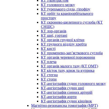
КТ з контрастом
КТ головного мозку
КТ турецького сідла, гіпофізу
КТ орбіт та краніоорбітального
простору
КТ скронево-щелепного суглоба (КТ
СНЩС)
КТ лор-органів
КТ шиї, гортані
КТ органів грудної клітки
КТ грудного відділу хребта
КТ кисті
КТ променево-зап’ясткового суглоба
КТ органів черевної порожнини
КТ плеча
КТ органів малого тазу (КТ ОМТ)
КТ кісток тазу, криж та куприка
КТ стегна
КТ стопи
КТ-ангіографія судин головного мозку
КТ-ангіографія судин шиї
КТ-ангіографія сонних артерій
КТ-ангіографія аорти
КТ-ангіографія судин кінцівок
Магнітно-резонансна томографія (МРТ)