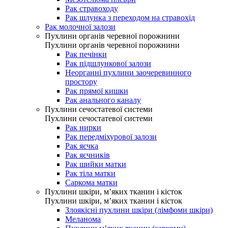
Рак стравоходу
Рак шлунка з переходом на стравохід
Рак молочної залози
Пухлини органів черевної порожнини
Пухлини органів черевної порожнини
Рак печінки
Рак підшлункової залози
Неорганні пухлини заочеревинного
простору
Рак прямої кишки
Рак анального каналу
Пухлини сечостатевої системи
Пухлини сечостатевої системи
Рак нирки
Рак передміхурової залози
Рак яєчка
Рак яєчників
Рак шийки матки
Рак тіла матки
Саркома матки
Пухлини шкіри, м’яких тканин і кісток
Пухлини шкіри, м’яких тканин і кісток
Злоякісні пухлини шкіри (лімфоми шкіри)
Меланома