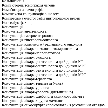
Кольпоскопія
Комп'ютерна томографія легень
Комп’ютерна томографія
Комплексна консультація онколога
Компресійна еластографія щитоподібної залози
Консиліум фахівців
Консультації
Консультація анестезіолога
Консультація гастроентеролога
Консультація гінеколога-онколога
Консультація клінічного / радіаційного онколога
Консультація лікаря онколога-отоларинголога
Консультація лікаря-невропатолога
Консультація лікаря-онколога
Консультація лікаря-рентгенолога до 3 дисків КТ
Консультація лікаря-рентгенолога до 3 дисків МРТ
Консультація лікаря-рентгенолога до 8 дисків КТ
Консультація лікаря-рентгенолога до 8 дисків МРТ
Консультація лікаря-терапевта
Консультація лікаря-терапевта (усна)
Консультація лікаря-уролога
Консультація лікаря-уролога (дистанційно)
Консультація лікаря-флеболога-судинного хірурга
Консультація лікаря-хірурга мамолога
Консультація онко-хірурга (проктолога), з ректальним оглядом