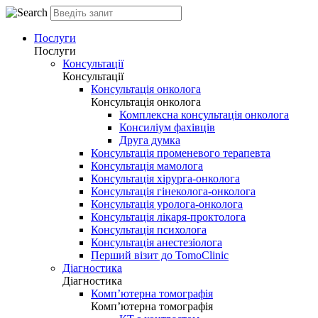
Послуги
Послуги
Консультації
Консультації
Консультація онколога
Консультація онколога
Комплексна консультація онколога
Консиліум фахівців
Друга думка
Консультація променевого терапевта
Консультація мамолога
Консультація хірурга-онколога
Консультація гінеколога-онколога
Консультація уролога-онколога
Консультація лікаря-проктолога
Консультація психолога
Консультація анестезіолога
Перший візит до TomoClinic
Діагностика
Діагностика
Комп’ютерна томографія
Комп’ютерна томографія