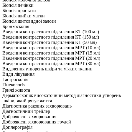
Біопсія печінки
Біопсія простати
Біопсія шийки матки
Біопсія щитовидної залози
Бронхоскопія
Введення контрастного підсилення КТ (100 мл)
Введення контрастного підсилення КТ (150 мл)
Введення контрастного підсилення КТ (50 мл)
Введення контрастного підсилення МРТ (10 мл)
Введення контрастного підсилення МРТ (15 мл)
Введення контрастного підсилення МРТ (20 мл)
Введення контрастного підсилення МРТ (30 мл)
Видалення утворень шкіри та м'яких тканин
Види лікування
Гастроскопія
Гінекологія
Грижі живота
Дерматоскопія: високоточний метод діагностики утворень
шкіри, який рятує життя
Діагностика ракових захворювань
Діагностичний трейлер
Доброякісні захворювання
Доброякісні захворювання грудей
Доплерографія