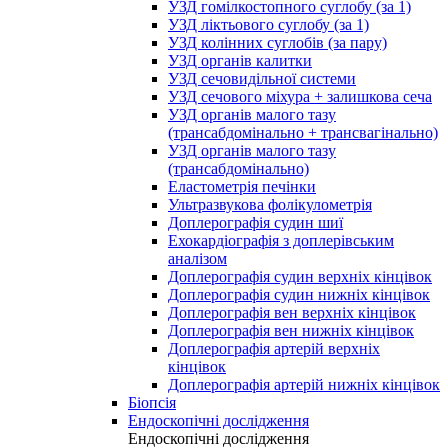
УЗД гомілкостопного суглобу (за 1)
УЗД ліктьового суглобу (за 1)
УЗД колінних суглобів (за пару)
УЗД органів калитки
УЗД сечовидільної системи
УЗД сечового міхура + залишкова сеча
УЗД органів малого тазу
(трансабдомінально + трансвагінально)
УЗД органів малого тазу
(трансабдомінально)
Еластометрія печінки
Ультразвукова фолікулометрія
Доплерографія судин шиї
Ехокардіографія з доплерівським
аналізом
Доплерографія судин верхніх кінцівок
Доплерографія судин нижніх кінцівок
Доплерографія вен верхніх кінцівок
Доплерографія вен нижніх кінцівок
Доплерографія артерій верхніх
кінцівок
Доплерографія артерій нижніх кінцівок
Біопсія
Ендоскопічні дослідження
Ендоскопічні дослідження