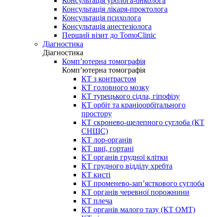
Консультація уролога-онколога
Консультація лікаря-проктолога
Консультація психолога
Консультація анестезіолога
Перший візит до TomoClinic
Діагностика
Діагностика
Комп’ютерна томографія
Комп’ютерна томографія
КТ з контрастом
КТ головного мозку
КТ турецького сідла, гіпофізу
КТ орбіт та краніоорбітального
простору
КТ скронево-щелепного суглоба (КТ
СНЩС)
КТ лор-органів
КТ шиї, гортані
КТ органів грудної клітки
КТ грудного відділу хребта
КТ кисті
КТ променево-зап’ясткового суглоба
КТ органів черевної порожнини
КТ плеча
КТ органів малого тазу (КТ ОМТ)