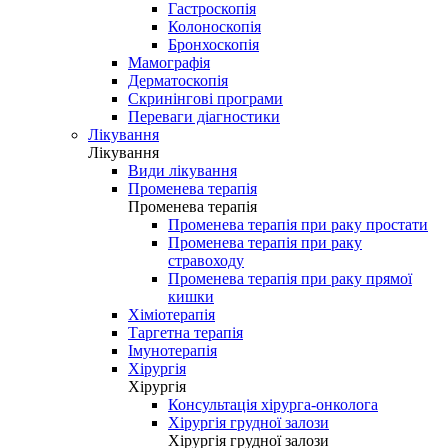
Гастроскопія
Колоноскопія
Бронхоскопія
Мамографія
Дерматоскопія
Скринінгові програми
Переваги діагностики
Лікування
Лікування
Види лікування
Променева терапія
Променева терапія
Променева терапія при раку простати
Променева терапія при раку
стравоходу
Променева терапія при раку прямої
кишки
Хіміотерапія
Таргетна терапія
Імунотерапія
Хірургія
Хірургія
Консультація хірурга-онколога
Хірургія грудної залози
Хірургія грудної залози