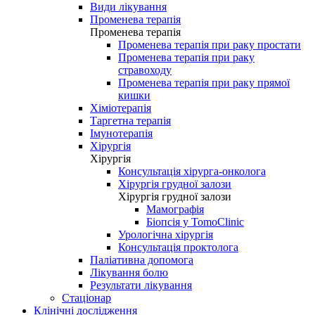
Види лікування
Променева терапія
Променева терапія
Променева терапія при раку простати
Променева терапія при раку
стравоходу
Променева терапія при раку прямої
кишки
Хіміотерапія
Таргетна терапія
Імунотерапія
Хірургія
Хірургія
Консультація хірурга-онколога
Хірургія грудної залози
Хірургія грудної залози
Мамографія
Біопсія у TomoClinic
Урологічна хірургія
Консультація проктолога
Паліативна допомога
Лікування болю
Результати лікування
Стаціонар
Клінічні дослідження