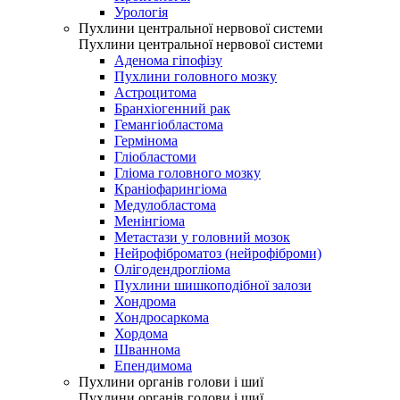
Урологія
Пухлини центральної нервової системи
Пухлини центральної нервової системи
Аденома гіпофізу
Пухлини головного мозку
Астроцитома
Бранхіогенний рак
Гемангіобластома
Гермінома
Гліобластоми
Гліома головного мозку
Краніофарингіома
Медулобластома
Менінгіома
Метастази у головний мозок
Нейрофіброматоз (нейрофіброми)
Олігодендрогліома
Пухлини шишкоподібної залози
Хондрома
Хондросаркома
Хордома
Шваннома
Епендимома
Пухлини органів голови і шиї
Пухлини органів голови і шиї