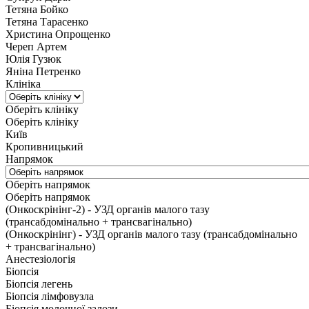
Тетяна Бойко
Тетяна Тарасенко
Христина Опрощенко
Череп Артем
Юлія Гузюк
Яніна Петренко
Клініка
Оберіть клініку
Оберіть клініку
Київ
Кропивницький
Напрямок
Оберіть напрямок
Оберіть напрямок
(Онкоскрінінг-2) - УЗД органів малого тазу
(трансабдомінально + трансвагінально)
(Онкоскрінінг) - УЗД органів малого тазу (трансабдомінально
+ трансвагінально)
Анестезіологія
Біопсія
Біопсія легень
Біопсія лімфовузла
Біопсія молочної залози