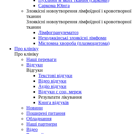
Пухлини м’яких тканин (саркоми)
Саркома Юінга
Злоякісні новоутворення лімфоїдної і кровотворної
тканин
Злоякісні новоутворення лімфоїдної і кровотворної
тканин
Лімфогранулематоз
Неходжкінські злоякісні лімфоми
Мієломна хвороба (плазмоцитома)
Про клініку
Про клініку
Наші переваги
Відгуки
Відгуки
Текстові відгуки
Відео відгуки
Аудіо відгуки
Відгуки с соц. мереж
Результати лікування
Книга відгуків
Новини
Поширені питання
Обладнання
Наші партнери
Відео