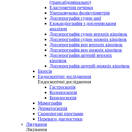
(трансабдомінально)
Еластометрія печінки
Ультразвукова фолікулометрія
Доплерографія судин шиї
Ехокардіографія з доплерівським
аналізом
Доплерографія судин верхніх кінцівок
Доплерографія судин нижніх кінцівок
Доплерографія вен верхніх кінцівок
Доплерографія вен нижніх кінцівок
Доплерографія артерій верхніх
кінцівок
Доплерографія артерій нижніх кінцівок
Біопсія
Ендоскопічні дослідження
Ендоскопічні дослідження
Гастроскопія
Колоноскопія
Бронхоскопія
Мамографія
Дерматоскопія
Скринінгові програми
Переваги діагностики
Лікування
Лікування