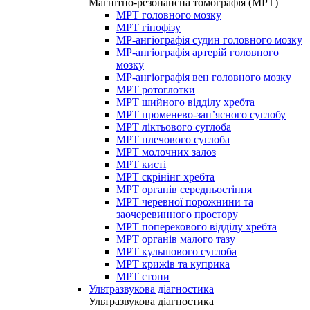
Магнітно-резонансна томографія (МРТ)
МРТ головного мозку
МРТ гіпофізу
МР-ангіографія судин головного мозку
МР-ангіографія артерій головного
мозку
МР-ангіографія вен головного мозку
МРТ ротоглотки
МРТ шийного відділу хребта
МРТ променево-зап’ясного суглобу
МРТ ліктьового суглоба
МРТ плечового суглоба
МРТ молочних залоз
МРТ кисті
МРТ скрінінг хребта
МРТ органів середньостіння
МРТ черевної порожнини та
заочеревинного простору
МРТ поперекового відділу хребта
МРТ органів малого тазу
МРТ кульшового суглоба
МРТ крижів та куприка
МРТ стопи
Ультразвукова діагностика
Ультразвукова діагностика