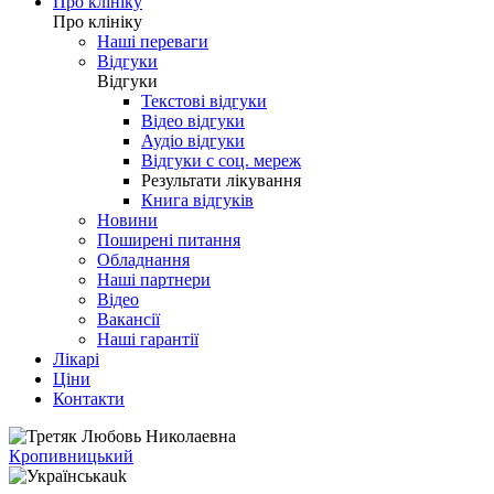
Про клініку
Про клініку
Наші переваги
Відгуки
Відгуки
Текстові відгуки
Відео відгуки
Аудіо відгуки
Відгуки с соц. мереж
Результати лікування
Книга відгуків
Новини
Поширені питання
Обладнання
Наші партнери
Відео
Вакансії
Наші гарантії
Лікарі
Ціни
Контакти
Кропивницький
uk