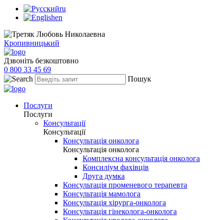
ru
en
Кропивницький
Дзвоніть безкоштовно
0 800 33 45 69
Пошук
Послуги
Послуги
Консультації
Консультації
Консультація онколога
Консультація онколога
Комплексна консультація онколога
Консиліум фахівців
Друга думка
Консультація променевого терапевта
Консультація мамолога
Консультація хірурга-онколога
Консультація гінеколога-онколога