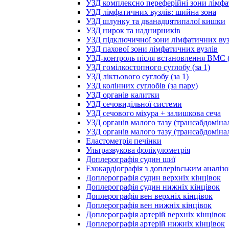
УЗД комплексно переферійні зони лімфа
УЗД лімфатичних вузлів: шийна зона
УЗД шлунку та дванадцятипалої кишки
УЗД нирок та наднирників
УЗД підключичної зони лімфатичних вуз
УЗД пахової зони лімфатичних вузлів
УЗД-контроль після встановлення ВМС (
УЗД гомілкостопного суглобу (за 1)
УЗД ліктьового суглобу (за 1)
УЗД колінних суглобів (за пару)
УЗД органів калитки
УЗД сечовидільної системи
УЗД сечового міхура + залишкова сеча
УЗД органів малого тазу (трансабдоміна
УЗД органів малого тазу (трансабдоміна
Еластометрія печінки
Ультразвукова фолікулометрія
Доплерографія судин шиї
Ехокардіографія з доплерівським аналіз
Доплерографія судин верхніх кінцівок
Доплерографія судин нижніх кінцівок
Доплерографія вен верхніх кінцівок
Доплерографія вен нижніх кінцівок
Доплерографія артерій верхніх кінцівок
Доплерографія артерій нижніх кінцівок