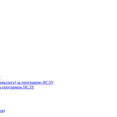
У
 онколога) за програмою НСЗУ
 за програмою НСЗУ
ня)