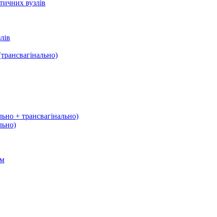
тичних вузлів
лів
трансвагінально)
льно + трансвагінально)
льно)
ом