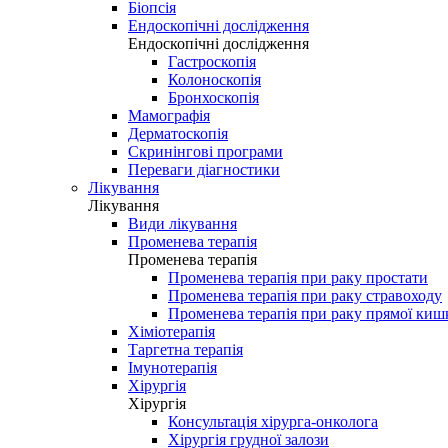
Біопсія
Ендоскопічні дослідження
Ендоскопічні дослідження
Гастроскопія
Колоноскопія
Бронхоскопія
Мамографія
Дерматоскопія
Скринінгові програми
Переваги діагностики
Лікування
Лікування
Види лікування
Променева терапія
Променева терапія
Променева терапія при раку простати
Променева терапія при раку стравоходу
Променева терапія при раку прямої киш
Хіміотерапія
Таргетна терапія
Імунотерапія
Хірургія
Хірургія
Консультація хірурга-онколога
Хірургія грудної залози