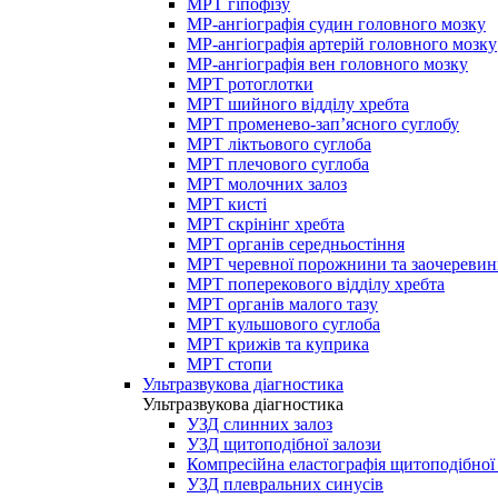
МРТ гіпофізу
МР-ангіографія судин головного мозку
МР-ангіографія артерій головного мозку
МР-ангіографія вен головного мозку
МРТ ротоглотки
МРТ шийного відділу хребта
МРТ променево-зап’ясного суглобу
МРТ ліктьового суглоба
МРТ плечового суглоба
МРТ молочних залоз
МРТ кисті
МРТ скрінінг хребта
МРТ органів середньостіння
МРТ черевної порожнини та заочеревин
МРТ поперекового відділу хребта
МРТ органів малого тазу
МРТ кульшового суглоба
МРТ крижів та куприка
МРТ стопи
Ультразвукова діагностика
Ультразвукова діагностика
УЗД слинних залоз
УЗД щитоподібної залози
Компресійна еластографія щитоподібної
УЗД плевральних синусів