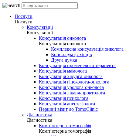
Послуги
Послуги
Консультації
Консультації
Консультація онколога
Консультація онколога
Комплексна консультація онколога
Консиліум фахівців
Друга думка
Консультація променевого терапевта
Консультація мамолога
Консультація хірурга-онколога
Консультація гінеколога-онколога
Консультація уролога-онколога
Консультація лікаря-проктолога
Консультація психолога
Консультація анестезіолога
Перший візит до TomoClinic
Діагностика
Діагностика
Комп’ютерна томографія
Комп’ютерна томографія