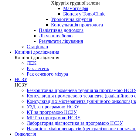
Хірургія грудної залози
Мамографія
Біопсія у TomoClinic
Урологічна хірургія
Консультація проктолога
Паліативна допомога
Лікування болю
Результати лікування
Стаціонар
Клінічні дослідження
Клінічні дослідження
ЛЕК
Рак легень
Рак сечевого міхура
НСЗУ
НСЗУ
Безкоштовна променева терапія за програмою НСЗ
Консультація променевого терапевта (радіаційного
Консультація хіміотерапевта (клінічного онколога)
УЗД за програмою НСЗУ
КТ за програмою НСЗУ
МРТ за програмою НСЗУ
Лабораторна діагностика за програмою НСЗУ
Наявність хіміопрепаратів (централізоване постачан
Онкологія