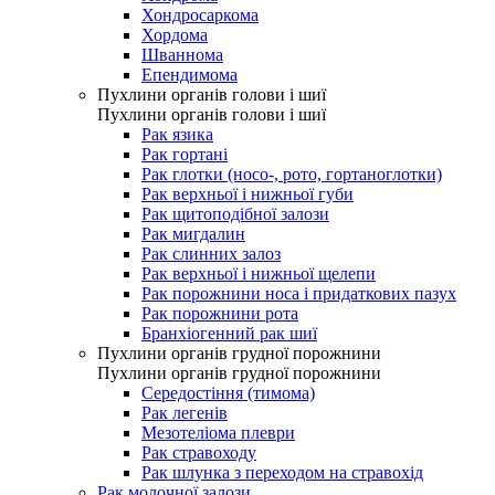
Хондросаркома
Хордома
Шваннома
Епендимома
Пухлини органів голови і шиї
Пухлини органів голови і шиї
Рак язика
Рак гортані
Рак глотки (носо-, рото, гортаноглотки)
Рак верхньої і нижньої губи
Рак щитоподібної залози
Рак мигдалин
Рак слинних залоз
Рак верхньої і нижньої щелепи
Рак порожнини носа і придаткових пазух
Рак порожнини рота
Бранхіогенний рак шиї
Пухлини органів грудної порожнини
Пухлини органів грудної порожнини
Середостіння (тимома)
Рак легенів
Мезотеліома плеври
Рак стравоходу
Рак шлунка з переходом на стравохід
Рак молочної залози