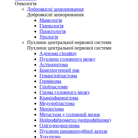
Онкологія
Доброякісні захворювання
Доброякісні захворювання
Мамологія
Гінекологія
Проктологія
Урологія
Пухлини центральної нервової системи
Пухлини центральної нервової системи
Аденома гіпофізу
Пухлини головного мозку
Астроцитома
Бранхіогенний рак
Гемангіобластома
Гермінома
Гліобластоми
Гліома головного мозку
Краніофарингіома
Медулобластома
Менінгіома
Метастази у головний мозок
Нейрофіброматоз (нейрофіброми)
Олігодендрогліома
Пухлини шишкоподібної залози
Хондрома