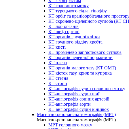
КТ з контрастом
КТ головного мозку
КТ турецького сідла, гіпофізу
КТ орбіт та краніоорбітального простор
КТ скронево-щелепного суглоба (КТ 
КТ лор-органів
КТ шиї, гортані
КТ органів грудної клітки
КТ грудного відділу хребта
КТ кисті
КТ променево-зап’ясткового суглоба
КТ органів черевної порожнини
КТ плеча
КТ органів малого тазу (КТ ОМТ)
КТ кісток тазу, криж та куприка
КТ стегна
КТ стопи
КТ-ангіографія судин головного мозку
КТ-ангіографія судин шиї
КТ-ангіографія сонних артерій
КТ-ангіографія аорти
КТ-ангіографія судин кінцівок
Магнітно-резонансна томографія (МРТ)
Магнітно-резонансна томографія (МРТ)
МРТ головного мозку