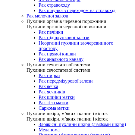
Рак стравоходу
Рак шлунка з переходом на стравохід
Рак молочної залози
Пухлини органів черевної порожнини
Пухлини органів черевної порожнини
Рак печінки
Рак підшлункової залози
Неорганні пухлини заочеревинного
простору
Рак прямої кишки
Рак анального каналу
Пухлини сечостатевої системи
Пухлини сечостатевої системи
Рак нирки
Рак передміхурової залози
Рак яєчка
Рак яєчників
Рак шийки матки
Рак тіла матки
Саркома матки
Пухлини шкіри, м’яких тканин і кісток
Пухлини шкіри, м’яких тканин і кісток
Злоякісні пухлини шкіри (лімфоми шкіри)
Меланома