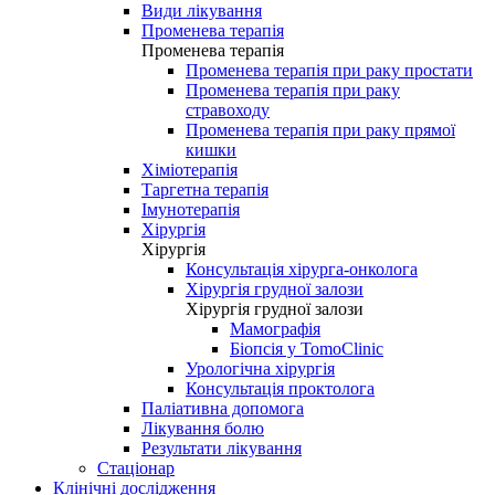
Види лікування
Променева терапія
Променева терапія
Променева терапія при раку простати
Променева терапія при раку
стравоходу
Променева терапія при раку прямої
кишки
Хіміотерапія
Таргетна терапія
Імунотерапія
Хірургія
Хірургія
Консультація хірурга-онколога
Хірургія грудної залози
Хірургія грудної залози
Мамографія
Біопсія у TomoClinic
Урологічна хірургія
Консультація проктолога
Паліативна допомога
Лікування болю
Результати лікування
Стаціонар
Клінічні дослідження