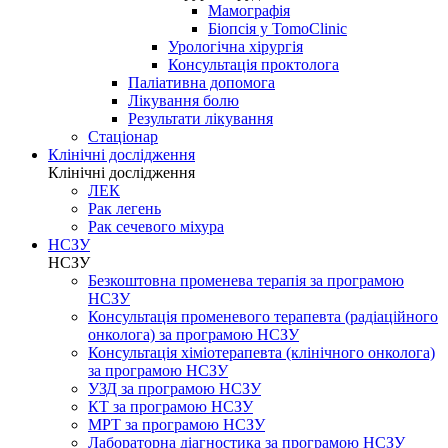
Мамографія
Біопсія у TomoClinic
Урологічна хірургія
Консультація проктолога
Паліативна допомога
Лікування болю
Результати лікування
Стаціонар
Клінічні дослідження
Клінічні дослідження
ЛЕК
Рак легень
Рак сечевого міхура
НСЗУ
НСЗУ
Безкоштовна променева терапія за програмою
НСЗУ
Консультація променевого терапевта (радіаційного
онколога) за програмою НСЗУ
Консультація хіміотерапевта (клінічного онколога)
за програмою НСЗУ
УЗД за програмою НСЗУ
КТ за програмою НСЗУ
МРТ за програмою НСЗУ
Лабораторна діагностика за програмою НСЗУ