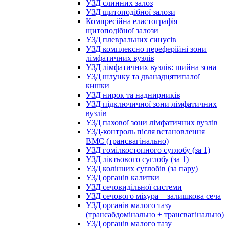
УЗД слинних залоз
УЗД щитоподібної залози
Компресійна еластографія
щитоподібної залози
УЗД плевральних синусів
УЗД комплексно переферійні зони
лімфатичних вузлів
УЗД лімфатичних вузлів: шийна зона
УЗД шлунку та дванадцятипалої
кишки
УЗД нирок та наднирників
УЗД підключичної зони лімфатичних
вузлів
УЗД пахової зони лімфатичних вузлів
УЗД-контроль після встановлення
ВМС (трансвагінально)
УЗД гомілкостопного суглобу (за 1)
УЗД ліктьового суглобу (за 1)
УЗД колінних суглобів (за пару)
УЗД органів калитки
УЗД сечовидільної системи
УЗД сечового міхура + залишкова сеча
УЗД органів малого тазу
(трансабдомінально + трансвагінально)
УЗД органів малого тазу