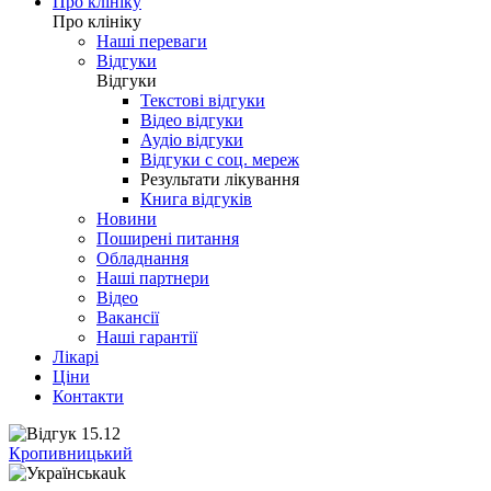
Про клініку
Про клініку
Наші переваги
Відгуки
Відгуки
Текстові відгуки
Відео відгуки
Аудіо відгуки
Відгуки с соц. мереж
Результати лікування
Книга відгуків
Новини
Поширені питання
Обладнання
Наші партнери
Відео
Вакансії
Наші гарантії
Лікарі
Ціни
Контакти
Кропивницький
uk