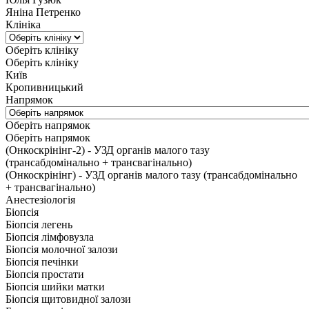
Яніна Петренко
Клініка
Оберіть клініку
Оберіть клініку
Київ
Кропивницький
Напрямок
Оберіть напрямок
Оберіть напрямок
(Онкоскрінінг-2) - УЗД органів малого тазу
(трансабдомінально + трансвагінально)
(Онкоскрінінг) - УЗД органів малого тазу (трансабдомінально
+ трансвагінально)
Анестезіологія
Біопсія
Біопсія легень
Біопсія лімфовузла
Біопсія молочної залози
Біопсія печінки
Біопсія простати
Біопсія шийки матки
Біопсія щитовидної залози