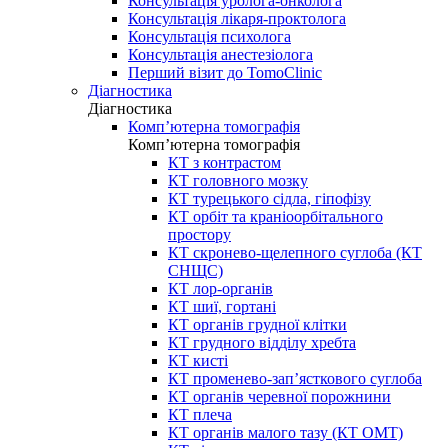
Консультація уролога-онколога
Консультація лікаря-проктолога
Консультація психолога
Консультація анестезіолога
Перший візит до TomoClinic
Діагностика
Діагностика
Комп’ютерна томографія
Комп’ютерна томографія
КТ з контрастом
КТ головного мозку
КТ турецького сідла, гіпофізу
КТ орбіт та краніоорбітального
простору
КТ скронево-щелепного суглоба (КТ
СНЩС)
КТ лор-органів
КТ шиї, гортані
КТ органів грудної клітки
КТ грудного відділу хребта
КТ кисті
КТ променево-зап’ясткового суглоба
КТ органів черевної порожнини
КТ плеча
КТ органів малого тазу (КТ ОМТ)