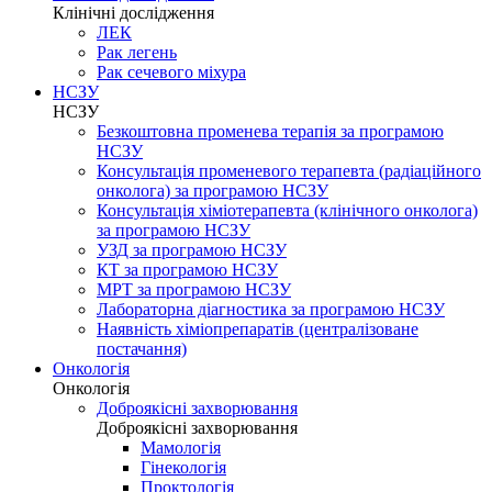
Клінічні дослідження
ЛЕК
Рак легень
Рак сечевого міхура
НСЗУ
НСЗУ
Безкоштовна променева терапія за програмою
НСЗУ
Консультація променевого терапевта (радіаційного
онколога) за програмою НСЗУ
Консультація хіміотерапевта (клінічного онколога)
за програмою НСЗУ
УЗД за програмою НСЗУ
КТ за програмою НСЗУ
МРТ за програмою НСЗУ
Лабораторна діагностика за програмою НСЗУ
Наявність хіміопрепаратів (централізоване
постачання)
Онкологія
Онкологія
Доброякісні захворювання
Доброякісні захворювання
Мамологія
Гінекологія
Проктологія