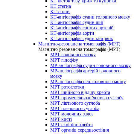
КТ кісток тазу, криж та куприка
КТ стегна
КТ стопи
КТ-ангіографія судин головного мозку
КТ-ангіографія судин шиї
КТ-ангіографія сонних артерій
КТ-ангіографія аорти
КТ-ангіографія судин кінцівок
Магнітно-резонансна томографія (МРТ)
Магнітно-резонансна томографія (МРТ)
МРТ головного мозку
МРТ гіпофізу
МР-ангіографія судин головного мозку
МР-ангіографія артерій головного
мозку
МР-ангіографія вен головного мозку
МРТ ротоглотки
МРТ шийного відділу хребта
МРТ променево-зап’ясного суглобу
МРТ ліктьового суглоба
МРТ плечового суглоба
МРТ молочних залоз
МРТ кисті
МРТ скрінінг хребта
МРТ органів середньостіння