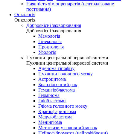
Наявність хіміопрепаратів (централізоване
постачання)
Онкологія
Онкологія
Доброякісні захворювання
Доброякісні захворювання
Мамологія
Гінекологія
Проктологія
Урологія
Пухлини центральної нервової системи
Пухлини центральної нервової системи
Аденома гіпофізу
Пухлини головного мозку
Астроцитома
Бранхіогенний рак
Гемангіобластома
Гермінома
Гліобластоми
Гліома головного мозку
Краніофарингіома
Медулобластома
Менінгіома
Метастази у головний мозок
Нейрофіброматоз (нейрофіброми)