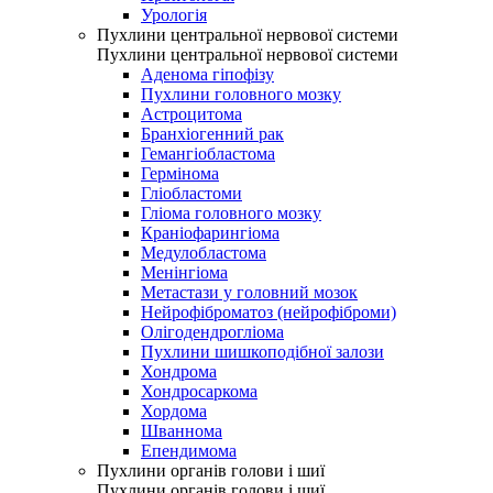
Урологія
Пухлини центральної нервової системи
Пухлини центральної нервової системи
Аденома гіпофізу
Пухлини головного мозку
Астроцитома
Бранхіогенний рак
Гемангіобластома
Гермінома
Гліобластоми
Гліома головного мозку
Краніофарингіома
Медулобластома
Менінгіома
Метастази у головний мозок
Нейрофіброматоз (нейрофіброми)
Олігодендрогліома
Пухлини шишкоподібної залози
Хондрома
Хондросаркома
Хордома
Шваннома
Епендимома
Пухлини органів голови і шиї
Пухлини органів голови і шиї