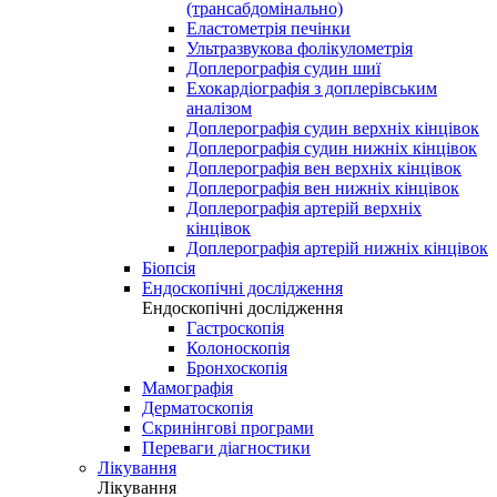
(трансабдомінально)
Еластометрія печінки
Ультразвукова фолікулометрія
Доплерографія судин шиї
Ехокардіографія з доплерівським
аналізом
Доплерографія судин верхніх кінцівок
Доплерографія судин нижніх кінцівок
Доплерографія вен верхніх кінцівок
Доплерографія вен нижніх кінцівок
Доплерографія артерій верхніх
кінцівок
Доплерографія артерій нижніх кінцівок
Біопсія
Ендоскопічні дослідження
Ендоскопічні дослідження
Гастроскопія
Колоноскопія
Бронхоскопія
Мамографія
Дерматоскопія
Скринінгові програми
Переваги діагностики
Лікування
Лікування