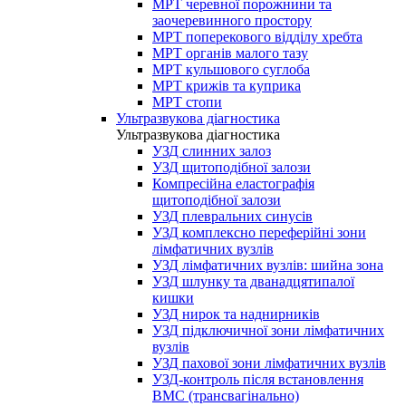
МРТ черевної порожнини та
заочеревинного простору
МРТ поперекового відділу хребта
МРТ органів малого тазу
МРТ кульшового суглоба
МРТ крижів та куприка
МРТ стопи
Ультразвукова діагностика
Ультразвукова діагностика
УЗД слинних залоз
УЗД щитоподібної залози
Компресійна еластографія
щитоподібної залози
УЗД плевральних синусів
УЗД комплексно переферійні зони
лімфатичних вузлів
УЗД лімфатичних вузлів: шийна зона
УЗД шлунку та дванадцятипалої
кишки
УЗД нирок та наднирників
УЗД підключичної зони лімфатичних
вузлів
УЗД пахової зони лімфатичних вузлів
УЗД-контроль після встановлення
ВМС (трансвагінально)