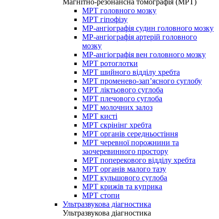
Магнітно-резонансна томографія (МРТ)
МРТ головного мозку
МРТ гіпофізу
МР-ангіографія судин головного мозку
МР-ангіографія артерій головного
мозку
МР-ангіографія вен головного мозку
МРТ ротоглотки
МРТ шийного відділу хребта
МРТ променево-зап’ясного суглобу
МРТ ліктьового суглоба
МРТ плечового суглоба
МРТ молочних залоз
МРТ кисті
МРТ скрінінг хребта
МРТ органів середньостіння
МРТ черевної порожнини та
заочеревинного простору
МРТ поперекового відділу хребта
МРТ органів малого тазу
МРТ кульшового суглоба
МРТ крижів та куприка
МРТ стопи
Ультразвукова діагностика
Ультразвукова діагностика