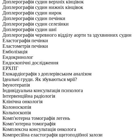
Доплерографія судин верхніх кінцівок
Доплерографія судин нижніх кінцівок
Доплерографія судин нирок
Доплерографія судин печінки
Доплерографія судин селезінки
Доплерографія судин шиї
Доплерографія черевного відділу аорти та здухвинних судин
Еластографія печінки
Еластометрія печінки
Емболізація
Ендокринолог
Ендоскопічні дослідження
ЕРХПГ
Ехокардіографія з доплерівським аналізом
Ідеальні груди. Як збуваються мрії?
Імунотерапія
Індивідуальна консультація психолога
Інтервенційна радіологія
Клінічна онкологія
Колоноскопія
Кольпоскопія
Комп'ютерна томографія легень
Комп’ютерна томографія
Комплексна консультація онколога
Компресійна еластографія щитоподібної залози