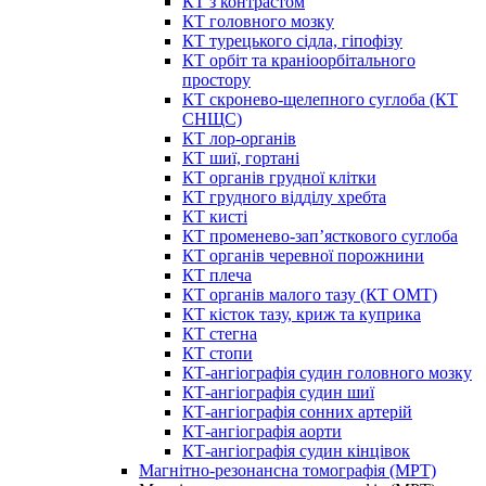
КТ з контрастом
КТ головного мозку
КТ турецького сідла, гіпофізу
КТ орбіт та краніоорбітального
простору
КТ скронево-щелепного суглоба (КТ
СНЩС)
КТ лор-органів
КТ шиї, гортані
КТ органів грудної клітки
КТ грудного відділу хребта
КТ кисті
КТ променево-зап’ясткового суглоба
КТ органів черевної порожнини
КТ плеча
КТ органів малого тазу (КТ ОМТ)
КТ кісток тазу, криж та куприка
КТ стегна
КТ стопи
КТ-ангіографія судин головного мозку
КТ-ангіографія судин шиї
КТ-ангіографія сонних артерій
КТ-ангіографія аорти
КТ-ангіографія судин кінцівок
Магнітно-резонансна томографія (МРТ)