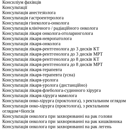
Консиліум фахівців
Консультації
Консультація анестезіолога
Консультація гастроентеролога
Консультація гінеколога-онколога
Консультація клінічного / радіаційного онколога
Консультація лікаря онколога-отоларинголога
Консультація лікаря-невропатолога
Консультація лікаря-онколога
Консультація лікаря-рентгенолога до 3 дисків КТ
Консультація лікаря-рентгенолога до 3 дисків МРТ
Консультація лікаря-рентгенолога до 8 дисків КТ
Консультація лікаря-рентгенолога до 8 дисків МРТ
Консультація лікаря-терапевта
Консультація лікаря-терапевта (усна)
Консультація лікаря-уролога
Консультація лікаря-уролога (дистанційно)
Консультація лікаря-флеболога-судинного хірурга
Консультація лікаря-хірурга мамолога
Консультація онко-хірурга (проктолога), з ректальним оглядом
Консультація онко-хірурга (проктолога), з ректальним
оглядом+біопсія
Консультація онколога при захворюванні на рак голови
Консультація онколога при захворюванні на рак кишківника
Консультація онколога при захворюванні на рак легень