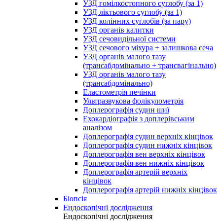
УЗД гомілкостопного суглобу (за 1)
УЗД ліктьового суглобу (за 1)
УЗД колінних суглобів (за пару)
УЗД органів калитки
УЗД сечовидільної системи
УЗД сечового міхура + залишкова сеча
УЗД органів малого тазу
(трансабдомінально + трансвагінально)
УЗД органів малого тазу
(трансабдомінально)
Еластометрія печінки
Ультразвукова фолікулометрія
Доплерографія судин шиї
Ехокардіографія з доплерівським
аналізом
Доплерографія судин верхніх кінцівок
Доплерографія судин нижніх кінцівок
Доплерографія вен верхніх кінцівок
Доплерографія вен нижніх кінцівок
Доплерографія артерій верхніх
кінцівок
Доплерографія артерій нижніх кінцівок
Біопсія
Ендоскопічні дослідження
Ендоскопічні дослідження