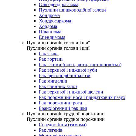
Олігодендрогліома
Пухлини шишкоподібної залози
Хондрома
Хондросаркома
Хордома
Шваннома
Епендимома
Пухлини органів голови і шиї
Пухлини органів голови і шиї
Рак язика
Рак гортані
Рак глотки (носо-, рото, гортаноглотки)
Рак верхньої і нижньої губи
Рак щитоподібної залози
Рак мигдалин
Рак слинних залоз
Рак верхньої і нижньої щелепи
Рак порожнини носа і придаткових пазух
Рак порожнини рота
Бранхіогенний рак шиї
Пухлини органів грудної порожнини
Пухлини органів грудної порожнини
Середостіння (тимома)
Рак легенів
Мезотеліома плеври