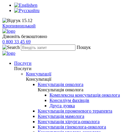
en
ru
Кропивницький
Дзвоніть безкоштовно
0 800 33 45 69
Пошук
Послуги
Послуги
Консультації
Консультації
Консультація онколога
Консультація онколога
Комплексна консультація онколога
Консиліум фахівців
Друга думка
Консультація променевого терапевта
Консультація мамолога
Консультація хірурга-онколога
Консультація гінеколога-онколога