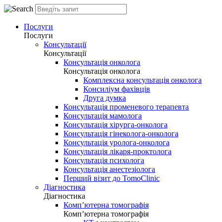
Послуги
Послуги
Консультації
Консультації
Консультація онколога
Консультація онколога
Комплексна консультація онколога
Консиліум фахівців
Друга думка
Консультація променевого терапевта
Консультація мамолога
Консультація хірурга-онколога
Консультація гінеколога-онколога
Консультація уролога-онколога
Консультація лікаря-проктолога
Консультація психолога
Консультація анестезіолога
Перший візит до TomoClinic
Діагностика
Діагностика
Комп’ютерна томографія
Комп’ютерна томографія