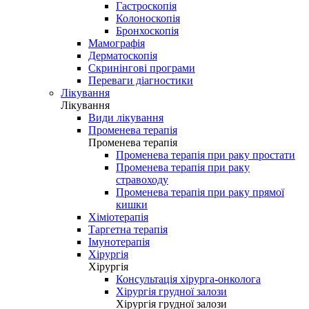
Гастроскопія
Колоноскопія
Бронхоскопія
Мамографія
Дерматоскопія
Скринінгові програми
Переваги діагностики
Лікування
Лікування
Види лікування
Променева терапія
Променева терапія
Променева терапія при раку простати
Променева терапія при раку
стравоходу
Променева терапія при раку прямої
кишки
Хіміотерапія
Таргетна терапія
Імунотерапія
Хірургія
Хірургія
Консультація хірурга-онколога
Хірургія грудної залози
Хірургія грудної залози