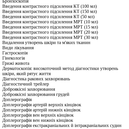
Бронхоскопія
Введення контрастного підсилення КТ (100 мл)
Введення контрастного підсилення КТ (150 мл)
Введення контрастного підсилення КТ (50 мл)
Введення контрастного підсилення МРТ (10 мл)
Введення контрастного підсилення МРТ (15 мл)
Введення контрастного підсилення МРТ (20 мл)
Введення контрастного підсилення МРТ (30 мл)
Видалення утворень шкіри та м'яких тканин
Види лікування
Гастроскопія
Гінекологія
Грижі живота
Дерматоскопія: високоточний метод діагностики утворень
шкіри, який рятує життя
Діагностика ракових захворювань
Діагностичний трейлер
Доброякісні захворювання
Доброякісні захворювання грудей
Доплерографія
Доплерографія артерій верхніх кінцівок
Доплерографія артерій нижніх кінцівок
Доплерографія вен верхніх кінцівок
Доплерографія вен нижніх кінцівок
Доплерографія екстракраніальних й інтракраніальних судин