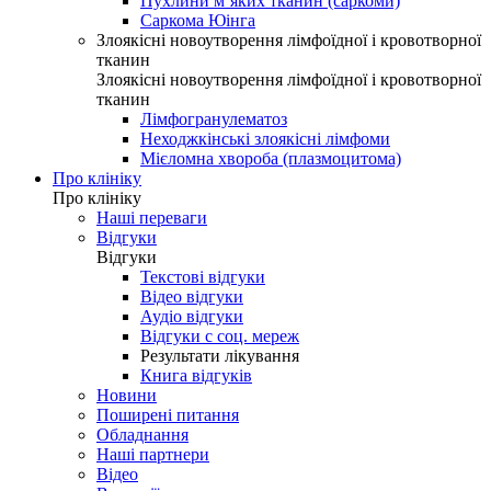
Пухлини м’яких тканин (саркоми)
Саркома Юінга
Злоякісні новоутворення лімфоїдної і кровотворної
тканин
Злоякісні новоутворення лімфоїдної і кровотворної
тканин
Лімфогранулематоз
Неходжкінські злоякісні лімфоми
Мієломна хвороба (плазмоцитома)
Про клініку
Про клініку
Наші переваги
Відгуки
Відгуки
Текстові відгуки
Відео відгуки
Аудіо відгуки
Відгуки с соц. мереж
Результати лікування
Книга відгуків
Новини
Поширені питання
Обладнання
Наші партнери
Відео