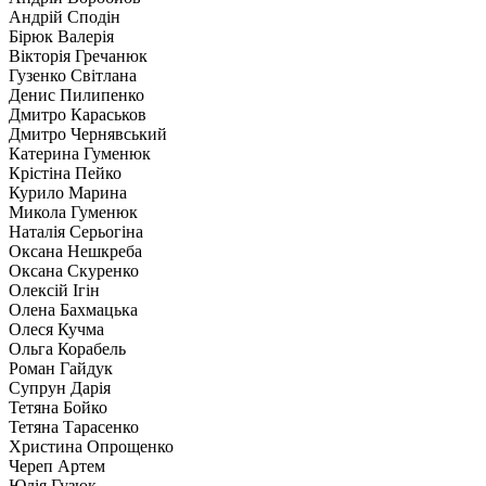
Андрій Сподін
Бірюк Валерія
Вікторія Гречанюк
Гузенко Світлана
Денис Пилипенко
Дмитро Караськов
Дмитро Чернявський
Катерина Гуменюк
Крістіна Пейко
Курило Марина
Микола Гуменюк
Наталія Серьогіна
Оксана Нешкреба
Оксана Скуренко
Олексій Ігін
Олена Бахмацька
Олеся Кучма
Ольга Корабель
Роман Гайдук
Супрун Дарія
Тетяна Бойко
Тетяна Тарасенко
Христина Опрощенко
Череп Артем
Юлія Гузюк