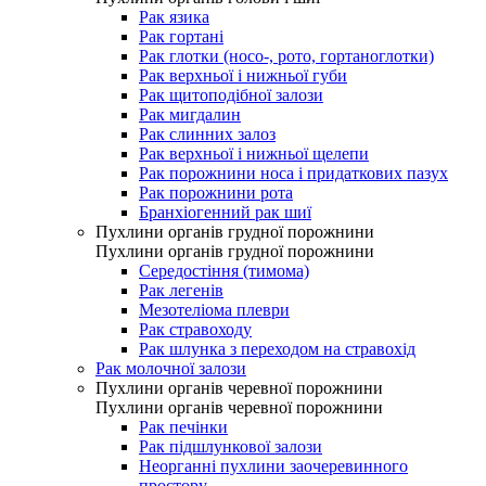
Рак язика
Рак гортані
Рак глотки (носо-, рото, гортаноглотки)
Рак верхньої і нижньої губи
Рак щитоподібної залози
Рак мигдалин
Рак слинних залоз
Рак верхньої і нижньої щелепи
Рак порожнини носа і придаткових пазух
Рак порожнини рота
Бранхіогенний рак шиї
Пухлини органів грудної порожнини
Пухлини органів грудної порожнини
Середостіння (тимома)
Рак легенів
Мезотеліома плеври
Рак стравоходу
Рак шлунка з переходом на стравохід
Рак молочної залози
Пухлини органів черевної порожнини
Пухлини органів черевної порожнини
Рак печінки
Рак підшлункової залози
Неорганні пухлини заочеревинного
простору