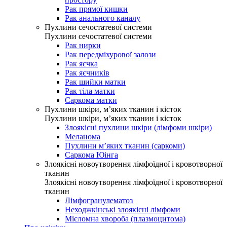
Рак прямої кишки
Рак анального каналу
Пухлини сечостатевої системи
Пухлини сечостатевої системи
Рак нирки
Рак передміхурової залози
Рак яєчка
Рак яєчників
Рак шийки матки
Рак тіла матки
Саркома матки
Пухлини шкіри, м’яких тканин і кісток
Пухлини шкіри, м’яких тканин і кісток
Злоякісні пухлини шкіри (лімфоми шкіри)
Меланома
Пухлини м’яких тканин (саркоми)
Саркома Юінга
Злоякісні новоутворення лімфоїдної і кровотворної
тканин
Злоякісні новоутворення лімфоїдної і кровотворної
тканин
Лімфогранулематоз
Неходжкінські злоякісні лімфоми
Мієломна хвороба (плазмоцитома)