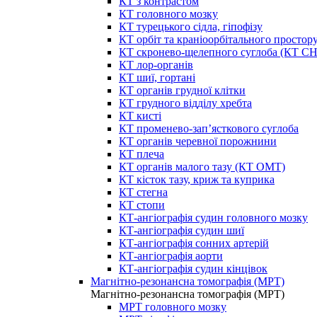
КТ з контрастом
КТ головного мозку
КТ турецького сідла, гіпофізу
КТ орбіт та краніоорбітального простор
КТ скронево-щелепного суглоба (КТ 
КТ лор-органів
КТ шиї, гортані
КТ органів грудної клітки
КТ грудного відділу хребта
КТ кисті
КТ променево-зап’ясткового суглоба
КТ органів черевної порожнини
КТ плеча
КТ органів малого тазу (КТ ОМТ)
КТ кісток тазу, криж та куприка
КТ стегна
КТ стопи
КТ-ангіографія судин головного мозку
КТ-ангіографія судин шиї
КТ-ангіографія сонних артерій
КТ-ангіографія аорти
КТ-ангіографія судин кінцівок
Магнітно-резонансна томографія (МРТ)
Магнітно-резонансна томографія (МРТ)
МРТ головного мозку