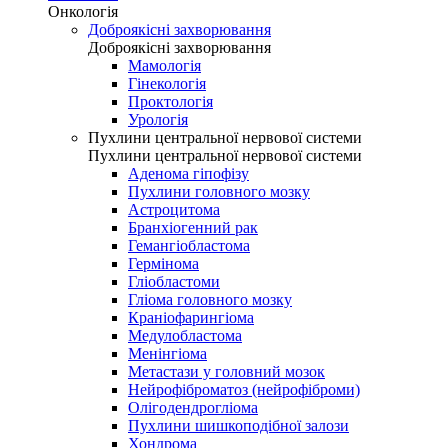
Онкологія
Доброякісні захворювання
Доброякісні захворювання
Мамологія
Гінекологія
Проктологія
Урологія
Пухлини центральної нервової системи
Пухлини центральної нервової системи
Аденома гіпофізу
Пухлини головного мозку
Астроцитома
Бранхіогенний рак
Гемангіобластома
Гермінома
Гліобластоми
Гліома головного мозку
Краніофарингіома
Медулобластома
Менінгіома
Метастази у головний мозок
Нейрофіброматоз (нейрофіброми)
Олігодендрогліома
Пухлини шишкоподібної залози
Хондрома