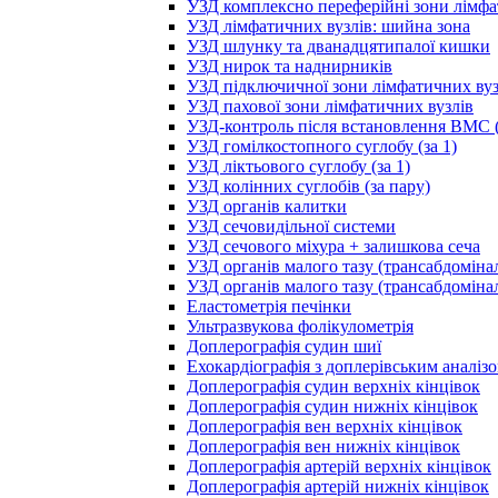
УЗД комплексно переферійні зони лімфа
УЗД лімфатичних вузлів: шийна зона
УЗД шлунку та дванадцятипалої кишки
УЗД нирок та наднирників
УЗД підключичної зони лімфатичних вуз
УЗД пахової зони лімфатичних вузлів
УЗД-контроль після встановлення ВМС (
УЗД гомілкостопного суглобу (за 1)
УЗД ліктьового суглобу (за 1)
УЗД колінних суглобів (за пару)
УЗД органів калитки
УЗД сечовидільної системи
УЗД сечового міхура + залишкова сеча
УЗД органів малого тазу (трансабдоміна
УЗД органів малого тазу (трансабдоміна
Еластометрія печінки
Ультразвукова фолікулометрія
Доплерографія судин шиї
Ехокардіографія з доплерівським аналіз
Доплерографія судин верхніх кінцівок
Доплерографія судин нижніх кінцівок
Доплерографія вен верхніх кінцівок
Доплерографія вен нижніх кінцівок
Доплерографія артерій верхніх кінцівок
Доплерографія артерій нижніх кінцівок