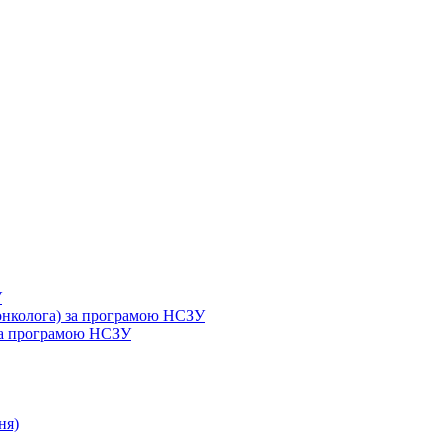
У
 онколога) за програмою НСЗУ
 за програмою НСЗУ
ня)