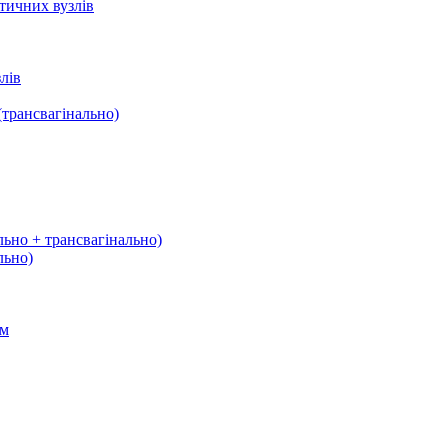
тичних вузлів
лів
трансвагінально)
льно + трансвагінально)
льно)
ом