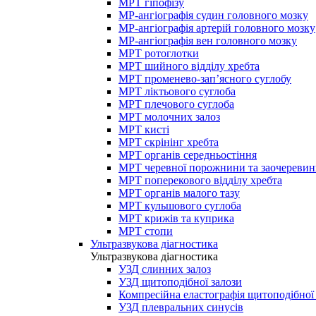
МРТ гіпофізу
МР-ангіографія судин головного мозку
МР-ангіографія артерій головного мозку
МР-ангіографія вен головного мозку
МРТ ротоглотки
МРТ шийного відділу хребта
МРТ променево-зап’ясного суглобу
МРТ ліктьового суглоба
МРТ плечового суглоба
МРТ молочних залоз
МРТ кисті
МРТ скрінінг хребта
МРТ органів середньостіння
МРТ черевної порожнини та заочеревин
МРТ поперекового відділу хребта
МРТ органів малого тазу
МРТ кульшового суглоба
МРТ крижів та куприка
МРТ стопи
Ультразвукова діагностика
Ультразвукова діагностика
УЗД слинних залоз
УЗД щитоподібної залози
Компресійна еластографія щитоподібної
УЗД плевральних синусів