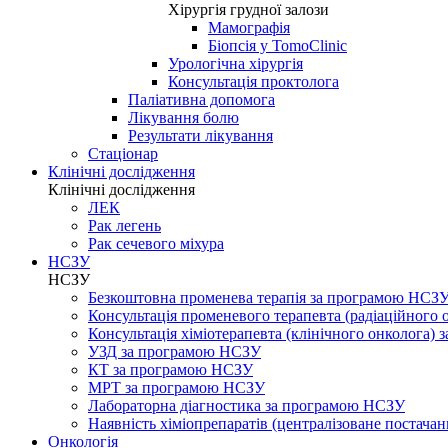
Хірургія грудної залози
Мамографія
Біопсія у TomoClinic
Урологічна хірургія
Консультація проктолога
Паліативна допомога
Лікування болю
Результати лікування
Стаціонар
Клінічні дослідження
Клінічні дослідження
ЛЕК
Рак легень
Рак сечевого міхура
НСЗУ
НСЗУ
Безкоштовна променева терапія за програмою НСЗ
Консультація променевого терапевта (радіаційного
Консультація хіміотерапевта (клінічного онколога)
УЗД за програмою НСЗУ
КТ за програмою НСЗУ
МРТ за програмою НСЗУ
Лабораторна діагностика за програмою НСЗУ
Наявність хіміопрепаратів (централізоване постачан
Онкологія