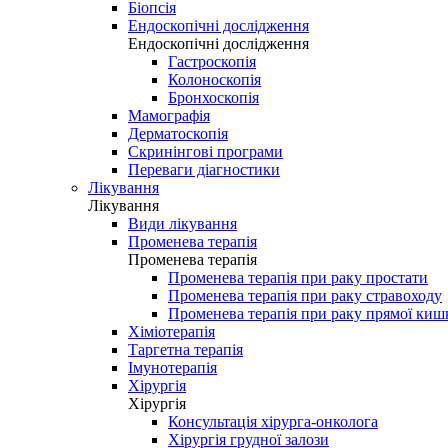
Біопсія
Ендоскопічні дослідження
Ендоскопічні дослідження
Гастроскопія
Колоноскопія
Бронхоскопія
Мамографія
Дерматоскопія
Скринінгові програми
Переваги діагностики
Лікування
Лікування
Види лікування
Променева терапія
Променева терапія
Променева терапія при раку простати
Променева терапія при раку стравоходу
Променева терапія при раку прямої киш
Хіміотерапія
Таргетна терапія
Імунотерапія
Хірургія
Хірургія
Консультація хірурга-онколога
Хірургія грудної залози