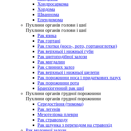
Хондросаркома
Хордома
Шваннома
Епендимома
Пухлини органів голови і шиї
Пухлини органів голови і шиї
Рак язика
Рак гортані
Рак глотки (носо-, рото, гортаноглотки)
Рак верхньої і нижньої губи
Рак щитоподібної залози
Рак мигдалин
Рак слинних залоз
Рак верхньої і нижньої щелепи
Рак порожнини носа і придаткових пазух
Рак порожнини рота
Бранхіогенний рак шиї
Пухлини органів грудної порожнини
Пухлини органів грудної порожнини
Середостіння (тимома)
Рак легенів
Мезотеліома плеври
Рак стравоходу
Рак шлунка з переходом на стравохід
Рак молочної залози