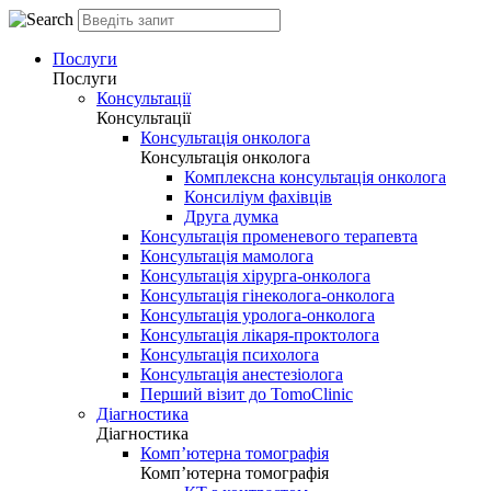
Послуги
Послуги
Консультації
Консультації
Консультація онколога
Консультація онколога
Комплексна консультація онколога
Консиліум фахівців
Друга думка
Консультація променевого терапевта
Консультація мамолога
Консультація хірурга-онколога
Консультація гінеколога-онколога
Консультація уролога-онколога
Консультація лікаря-проктолога
Консультація психолога
Консультація анестезіолога
Перший візит до TomoClinic
Діагностика
Діагностика
Комп’ютерна томографія
Комп’ютерна томографія