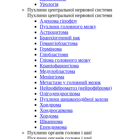
Урологія
Пухлини центральної нервової системи
Пухлини центральної нервової системи
Аденома гіпофізу
Пухлини головного мозку
Астроцитома
Бранхіогенний рак
Гемангіобластома
Гермінома
Гліобластоми
Гліома головного мозку
Краніофарингіома
Медулобластома
Менінгіома
Метастази у головний мозок
Нейрофіброматоз (нейрофіброми)
Олігодендрогліома
Пухлини шишкоподібної залози
Хондрома
Хондросаркома
Хордома
Шваннома
Епендимома
Пухлини органів голови і шиї
Пухлини органів голови і шиї