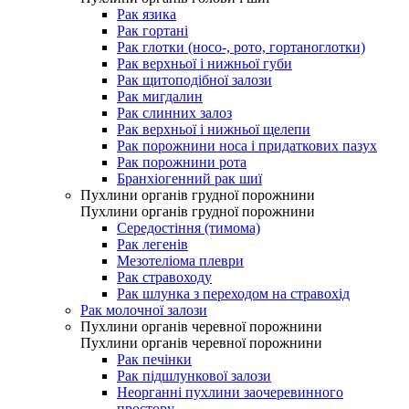
Рак язика
Рак гортані
Рак глотки (носо-, рото, гортаноглотки)
Рак верхньої і нижньої губи
Рак щитоподібної залози
Рак мигдалин
Рак слинних залоз
Рак верхньої і нижньої щелепи
Рак порожнини носа і придаткових пазух
Рак порожнини рота
Бранхіогенний рак шиї
Пухлини органів грудної порожнини
Пухлини органів грудної порожнини
Середостіння (тимома)
Рак легенів
Мезотеліома плеври
Рак стравоходу
Рак шлунка з переходом на стравохід
Рак молочної залози
Пухлини органів черевної порожнини
Пухлини органів черевної порожнини
Рак печінки
Рак підшлункової залози
Неорганні пухлини заочеревинного
простору