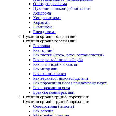
Олігодендрогліома
Пухлини шишкоподібної залози
Хондрома
Хондросаркома
Хордома
Шваннома
Епендимома
Пухлини органів голови і шиї
Пухлини органів голови і шиї
Рак язика
Рак гортані
Рак глотки (носо-, рото, гортаноглотки)
Рак верхньої і нижньої губи
Рак щитоподібної залози
Рак мигдалин
Рак слинних залоз
Рак верхньої і нижньої щелепи
Рак порожнини носа і придаткових пазух
Рак порожнини рота
Бранхіогенний рак шиї
Пухлини органів грудної порожнини
Пухлини органів грудної порожнини
Середостіння (тимома)
Рак легенів
Мезотеліома плеври