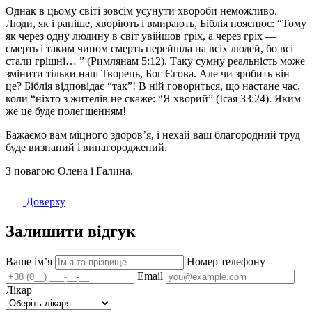
Однак в цьому світі зовсім усунути хвороби неможливо.
Люди, як і раніше, хворіють і вмирають, Біблія пояснює: “Тому
як через одну людину в світ увійшов гріх, а через гріх —
смерть і таким чином смерть перейшла на всіх людей, бо всі
стали грішні… ” (Римлянам 5:12). Таку сумну реальність може
змінити тільки наш Творець, Бог Єгова. Але чи зробить він
це? Біблія відповідає “так”! В ній говориться, що настане час,
коли “ніхто з жителів не скаже: “Я хворий” (Ісая 33:24). Яким
же це буде полегшенням!
Бажаємо вам міцного здоров’я, і ​​нехай ваш благородний труд
буде визнаний і винагороджений.
З повагою Олена і Галина.
Доверху
Залишити відгук
Ваше імʼя
Номер телефону
Email
Лікар