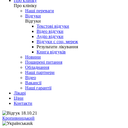
Про клініку
Про клініку
Наші переваги
Відгуки
Відгуки
Текстові відгуки
Відео відгуки
Аудіо відгуки
Відгуки с соц. мереж
Результати лікування
Книга відгуків
Новини
Поширені питання
Обладнання
Наші партнери
Відео
Вакансії
Наші гарантії
Лікарі
Ціни
Контакти
Кропивницький
uk