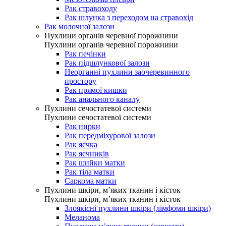
Рак стравоходу
Рак шлунка з переходом на стравохід
Рак молочної залози
Пухлини органів черевної порожнини
Пухлини органів черевної порожнини
Рак печінки
Рак підшлункової залози
Неорганні пухлини заочеревинного
простору
Рак прямої кишки
Рак анального каналу
Пухлини сечостатевої системи
Пухлини сечостатевої системи
Рак нирки
Рак передміхурової залози
Рак яєчка
Рак яєчників
Рак шийки матки
Рак тіла матки
Саркома матки
Пухлини шкіри, м’яких тканин і кісток
Пухлини шкіри, м’яких тканин і кісток
Злоякісні пухлини шкіри (лімфоми шкіри)
Меланома