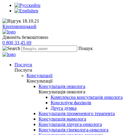
ru
en
Кропивницький
Дзвоніть безкоштовно
0 800 33 45 69
Пошук
Послуги
Послуги
Консультації
Консультації
Консультація онколога
Консультація онколога
Комплексна консультація онколога
Консиліум фахівців
Друга думка
Консультація променевого терапевта
Консультація мамолога
Консультація хірурга-онколога
Консультація гінеколога-онколога