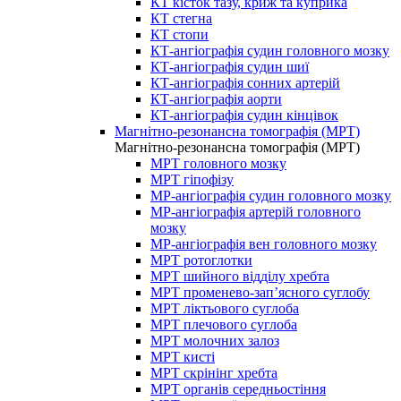
КТ кісток тазу, криж та куприка
КТ стегна
КТ стопи
КТ-ангіографія судин головного мозку
КТ-ангіографія судин шиї
КТ-ангіографія сонних артерій
КТ-ангіографія аорти
КТ-ангіографія судин кінцівок
Магнітно-резонансна томографія (МРТ)
Магнітно-резонансна томографія (МРТ)
МРТ головного мозку
МРТ гіпофізу
МР-ангіографія судин головного мозку
МР-ангіографія артерій головного
мозку
МР-ангіографія вен головного мозку
МРТ ротоглотки
МРТ шийного відділу хребта
МРТ променево-зап’ясного суглобу
МРТ ліктьового суглоба
МРТ плечового суглоба
МРТ молочних залоз
МРТ кисті
МРТ скрінінг хребта
МРТ органів середньостіння