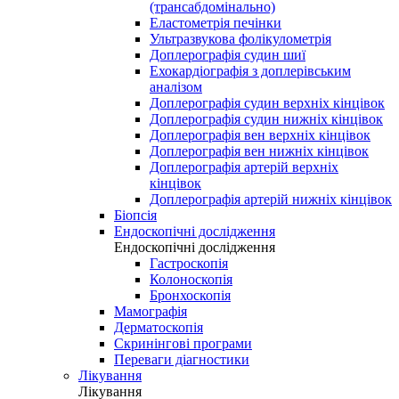
(трансабдомінально)
Еластометрія печінки
Ультразвукова фолікулометрія
Доплерографія судин шиї
Ехокардіографія з доплерівським
аналізом
Доплерографія судин верхніх кінцівок
Доплерографія судин нижніх кінцівок
Доплерографія вен верхніх кінцівок
Доплерографія вен нижніх кінцівок
Доплерографія артерій верхніх
кінцівок
Доплерографія артерій нижніх кінцівок
Біопсія
Ендоскопічні дослідження
Ендоскопічні дослідження
Гастроскопія
Колоноскопія
Бронхоскопія
Мамографія
Дерматоскопія
Скринінгові програми
Переваги діагностики
Лікування
Лікування