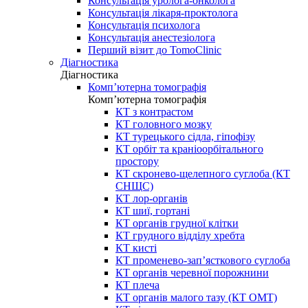
Консультація уролога-онколога
Консультація лікаря-проктолога
Консультація психолога
Консультація анестезіолога
Перший візит до TomoClinic
Діагностика
Діагностика
Комп’ютерна томографія
Комп’ютерна томографія
КТ з контрастом
КТ головного мозку
КТ турецького сідла, гіпофізу
КТ орбіт та краніоорбітального
простору
КТ скронево-щелепного суглоба (КТ
СНЩС)
КТ лор-органів
КТ шиї, гортані
КТ органів грудної клітки
КТ грудного відділу хребта
КТ кисті
КТ променево-зап’ясткового суглоба
КТ органів черевної порожнини
КТ плеча
КТ органів малого тазу (КТ ОМТ)