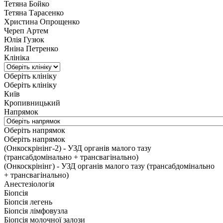
Тетяна Бойко
Тетяна Тарасенко
Христина Опрощенко
Череп Артем
Юлія Гузюк
Яніна Петренко
Клініка
Оберіть клініку
Оберіть клініку
Київ
Кропивницький
Напрямок
Оберіть напрямок
Оберіть напрямок
(Онкоскрінінг-2) - УЗД органів малого тазу
(трансабдомінально + трансвагінально)
(Онкоскрінінг) - УЗД органів малого тазу (трансабдомінально
+ трансвагінально)
Анестезіологія
Біопсія
Біопсія легень
Біопсія лімфовузла
Біопсія молочної залози