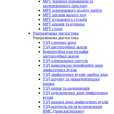
МРТ черевної порожнини та
заочеревинного простору
МРТ поперекового відділу хребта
МРТ органів малого тазу
МРТ кульшового суглоба
МРТ крижів та куприка
МРТ стопи
Ультразвукова діагностика
Ультразвукова діагностика
УЗД слинних залоз
УЗД щитоподібної залози
Компресійна еластографія
щитоподібної залози
УЗД плевральних синусів
УЗД комплексно переферійні зони
лімфатичних вузлів
УЗД лімфатичних вузлів: шийна зона
УЗД шлунку та дванадцятипалої
кишки
УЗД нирок та наднирників
УЗД підключичної зони лімфатичних
вузлів
УЗД пахової зони лімфатичних вузлів
УЗД-контроль після встановлення
ВМС (трансвагінально)