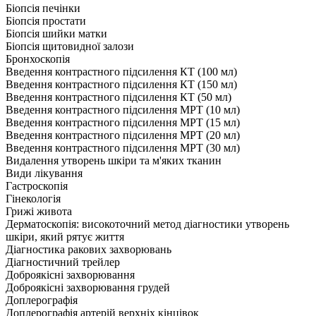
Біопсія печінки
Біопсія простати
Біопсія шийки матки
Біопсія щитовидної залози
Бронхоскопія
Введення контрастного підсилення КТ (100 мл)
Введення контрастного підсилення КТ (150 мл)
Введення контрастного підсилення КТ (50 мл)
Введення контрастного підсилення МРТ (10 мл)
Введення контрастного підсилення МРТ (15 мл)
Введення контрастного підсилення МРТ (20 мл)
Введення контрастного підсилення МРТ (30 мл)
Видалення утворень шкіри та м'яких тканин
Види лікування
Гастроскопія
Гінекологія
Грижі живота
Дерматоскопія: високоточний метод діагностики утворень
шкіри, який рятує життя
Діагностика ракових захворювань
Діагностичний трейлер
Доброякісні захворювання
Доброякісні захворювання грудей
Доплерографія
Доплерографія артерій верхніх кінцівок