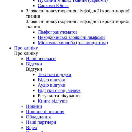
Пухлини м’яких тканин (саркоми)
Саркома Юінга
Злоякісні новоутворення лімфоїдної і кровотворної
тканин
Злоякісні новоутворення лімфоїдної і кровотворної
тканин
Лімфогранулематоз
Неходжкінські злоякісні лімфоми
Мієломна хвороба (плазмоцитома)
Про клініку
Про клініку
Наші переваги
Відгуки
Відгуки
Текстові відгуки
Відео відгуки
Аудіо відгуки
Відгуки с соц. мереж
Результати лікування
Книга відгуків
Новини
Поширені питання
Обладнання
Наші партнери
Відео