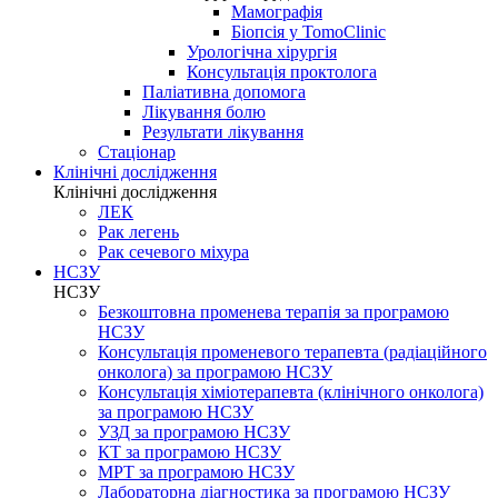
Мамографія
Біопсія у TomoClinic
Урологічна хірургія
Консультація проктолога
Паліативна допомога
Лікування болю
Результати лікування
Стаціонар
Клінічні дослідження
Клінічні дослідження
ЛЕК
Рак легень
Рак сечевого міхура
НСЗУ
НСЗУ
Безкоштовна променева терапія за програмою
НСЗУ
Консультація променевого терапевта (радіаційного
онколога) за програмою НСЗУ
Консультація хіміотерапевта (клінічного онколога)
за програмою НСЗУ
УЗД за програмою НСЗУ
КТ за програмою НСЗУ
МРТ за програмою НСЗУ
Лабораторна діагностика за програмою НСЗУ