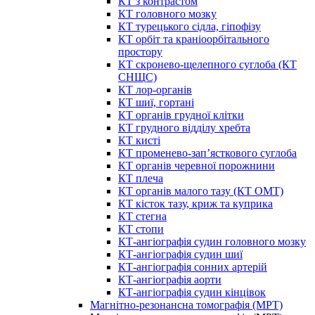
КТ з контрастом
КТ головного мозку
КТ турецького сідла, гіпофізу
КТ орбіт та краніоорбітального
простору
КТ скронево-щелепного суглоба (КТ
СНЩС)
КТ лор-органів
КТ шиї, гортані
КТ органів грудної клітки
КТ грудного відділу хребта
КТ кисті
КТ променево-зап’ясткового суглоба
КТ органів черевної порожнини
КТ плеча
КТ органів малого тазу (КТ ОМТ)
КТ кісток тазу, криж та куприка
КТ стегна
КТ стопи
КТ-ангіографія судин головного мозку
КТ-ангіографія судин шиї
КТ-ангіографія сонних артерій
КТ-ангіографія аорти
КТ-ангіографія судин кінцівок
Магнітно-резонансна томографія (МРТ)