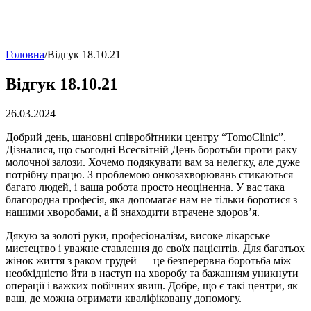
Головна
/
Відгук 18.10.21
Відгук 18.10.21
26.03.2024
Добрий день, шановні співробітники центру “TomoClinic”.
Дізналися, що сьогодні Всесвітній День боротьби проти раку
молочної залози. Хочемо подякувати вам за нелегку, але дуже
потрібну працю. З проблемою онкозахворювань стикаються
багато людей, і ваша робота просто неоціненна. У вас така
благородна професія, яка допомагає нам не тільки боротися з
нашими хворобами, а й знаходити втрачене здоров’я.
Дякую за золоті руки, професіоналізм, високе лікарське
мистецтво і уважне ставлення до своїх пацієнтів. Для багатьох
жінок життя з раком грудей — це безперервна боротьба між
необхідністю йти в наступ на хворобу та бажанням уникнути
операції і важких побічних явищ. Добре, що є такі центри, як
ваш, де можна отримати кваліфіковану допомогу.