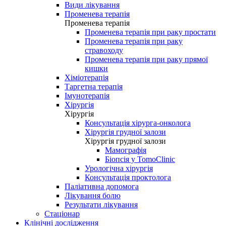
Види лікування
Променева терапія
Променева терапія
Променева терапія при раку простати
Променева терапія при раку
стравоходу
Променева терапія при раку прямої
кишки
Хіміотерапія
Таргетна терапія
Імунотерапія
Хірургія
Хірургія
Консультація хірурга-онколога
Хірургія грудної залози
Хірургія грудної залози
Мамографія
Біопсія у TomoClinic
Урологічна хірургія
Консультація проктолога
Паліативна допомога
Лікування болю
Результати лікування
Стаціонар
Клінічні дослідження