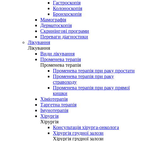
Гастроскопія
Колоноскопія
Бронхоскопія
Мамографія
Дерматоскопія
Скринінгові програми
Переваги діагностики
Лікування
Лікування
Види лікування
Променева терапія
Променева терапія
Променева терапія при раку простати
Променева терапія при раку
стравоходу
Променева терапія при раку прямої
кишки
Хіміотерапія
Таргетна терапія
Імунотерапія
Хірургія
Хірургія
Консультація хірурга-онколога
Хірургія грудної залози
Хірургія грудної залози