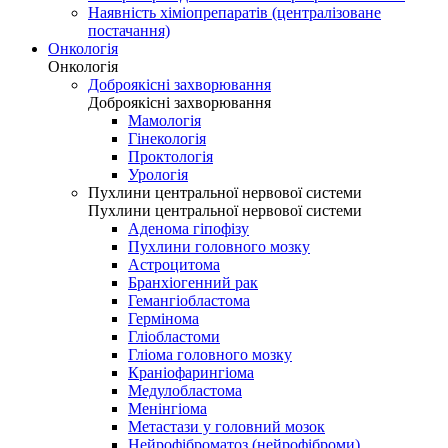
Наявність хіміопрепаратів (централізоване
постачання)
Онкологія
Онкологія
Доброякісні захворювання
Доброякісні захворювання
Мамологія
Гінекологія
Проктологія
Урологія
Пухлини центральної нервової системи
Пухлини центральної нервової системи
Аденома гіпофізу
Пухлини головного мозку
Астроцитома
Бранхіогенний рак
Гемангіобластома
Гермінома
Гліобластоми
Гліома головного мозку
Краніофарингіома
Медулобластома
Менінгіома
Метастази у головний мозок
Нейрофіброматоз (нейрофіброми)