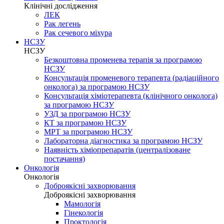
Клінічні дослідження
ЛЕК
Рак легень
Рак сечевого міхура
НСЗУ
НСЗУ
Безкоштовна променева терапія за програмою
НСЗУ
Консультація променевого терапевта (радіаційного
онколога) за програмою НСЗУ
Консультація хіміотерапевта (клінічного онколога)
за програмою НСЗУ
УЗД за програмою НСЗУ
КТ за програмою НСЗУ
МРТ за програмою НСЗУ
Лабораторна діагностика за програмою НСЗУ
Наявність хіміопрепаратів (централізоване
постачання)
Онкологія
Онкологія
Доброякісні захворювання
Доброякісні захворювання
Мамологія
Гінекологія
Проктологія