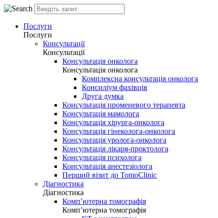
Послуги
Послуги
Консультації
Консультації
Консультація онколога
Консультація онколога
Комплексна консультація онколога
Консиліум фахівців
Друга думка
Консультація променевого терапевта
Консультація мамолога
Консультація хірурга-онколога
Консультація гінеколога-онколога
Консультація уролога-онколога
Консультація лікаря-проктолога
Консультація психолога
Консультація анестезіолога
Перший візит до TomoClinic
Діагностика
Діагностика
Комп’ютерна томографія
Комп’ютерна томографія