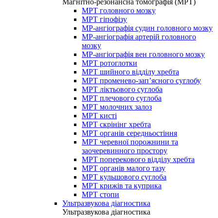
Магнітно-резонансна томографія (МРТ)
МРТ головного мозку
МРТ гіпофізу
МР-ангіографія судин головного мозку
МР-ангіографія артерій головного
мозку
МР-ангіографія вен головного мозку
МРТ ротоглотки
МРТ шийного відділу хребта
МРТ променево-зап’ясного суглобу
МРТ ліктьового суглоба
МРТ плечового суглоба
МРТ молочних залоз
МРТ кисті
МРТ скрінінг хребта
МРТ органів середньостіння
МРТ черевної порожнини та
заочеревинного простору
МРТ поперекового відділу хребта
МРТ органів малого тазу
МРТ кульшового суглоба
МРТ крижів та куприка
МРТ стопи
Ультразвукова діагностика
Ультразвукова діагностика