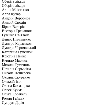
Оберіть лікаря
Оберіть лікаря
Аліна Моісеєнко
Алла Кухар
Андрій Воробйов
Андрій Сподін
Бірюк Валерія
Вікторія Гречанюк
Гузенко Світлана
Денис Пилипенко
Дмитро Караськов
Дмитро Чернявський
Катерина Гуменюк
Крістіна Пейко
Курило Марина
Микола Гуменюк
Наталія Серьогіна
Оксана Нешкреба
Оксана Скуренко
Олексій Ігін
Олена Бахмацька
Олеся Кучма
Ольга Корабель
Роман Гайдук
Супрун Дарія