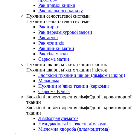
Рак прямої кишки
Рак анального каналу
Пухлини сечостатевої системи
Пухлини сечостатевої системи
Рак нирки
Рак передміхурової залози
Рак яєчка
Рак яєчників
Рак шийки матки
Рак тіла матки
Саркома матки
Пухлини шкіри, м’яких тканин і кісток
Пухлини шкіри, м’яких тканин і кісток
Злоякісні пухлини шкіри (лімфоми шкіри)
Меланома
Пухлини м’яких тканин (саркоми)
Саркома Юінга
Злоякісні новоутворення лімфоїдної і кровотворної
тканин
Злоякісні новоутворення лімфоїдної і кровотворної
тканин
Лімфогранулематоз
Неходжкінські злоякісні лімфоми
Мієломна хвороба (плазмоцитома)