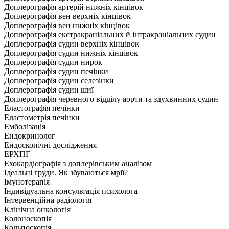
Доплерографія артерій нижніх кінцівок
Доплерографія вен верхніх кінцівок
Доплерографія вен нижніх кінцівок
Доплерографія екстракраніальних й інтракраніальних судин
Доплерографія судин верхніх кінцівок
Доплерографія судин нижніх кінцівок
Доплерографія судин нирок
Доплерографія судин печінки
Доплерографія судин селезінки
Доплерографія судин шиї
Доплерографія черевного відділу аорти та здухвинних судин
Еластографія печінки
Еластометрія печінки
Емболізація
Ендокринолог
Ендоскопічні дослідження
ЕРХПГ
Ехокардіографія з доплерівським аналізом
Ідеальні груди. Як збуваються мрії?
Імунотерапія
Індивідуальна консультація психолога
Інтервенційна радіологія
Клінічна онкологія
Колоноскопія
Кольпоскопія