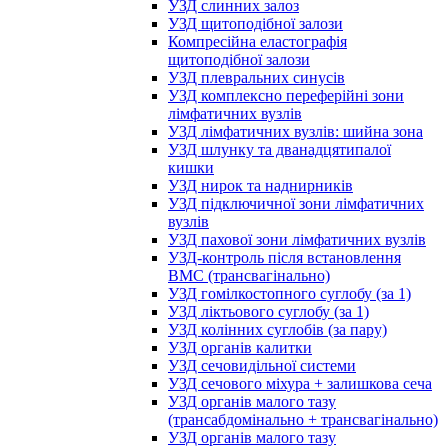
УЗД слинних залоз
УЗД щитоподібної залози
Компресійна еластографія
щитоподібної залози
УЗД плевральних синусів
УЗД комплексно переферійні зони
лімфатичних вузлів
УЗД лімфатичних вузлів: шийна зона
УЗД шлунку та дванадцятипалої
кишки
УЗД нирок та наднирників
УЗД підключичної зони лімфатичних
вузлів
УЗД пахової зони лімфатичних вузлів
УЗД-контроль після встановлення
ВМС (трансвагінально)
УЗД гомілкостопного суглобу (за 1)
УЗД ліктьового суглобу (за 1)
УЗД колінних суглобів (за пару)
УЗД органів калитки
УЗД сечовидільної системи
УЗД сечового міхура + залишкова сеча
УЗД органів малого тазу
(трансабдомінально + трансвагінально)
УЗД органів малого тазу