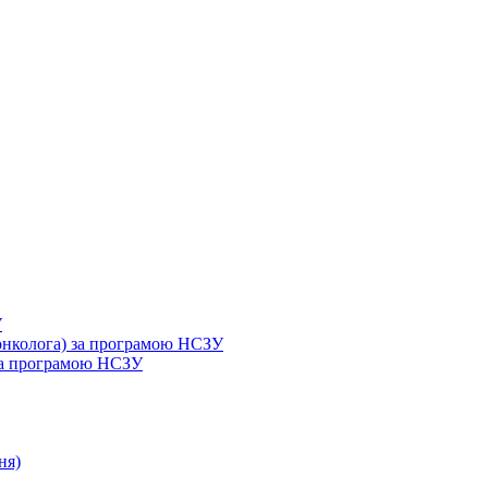
У
 онколога) за програмою НСЗУ
 за програмою НСЗУ
ня)