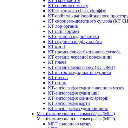
КТ з контрастом
КТ головного мозку
КТ турецького сідла, гіпофізу
КТ орбіт та краніоорбітального простор
КТ скронево-щелепного суглоба (КТ 
КТ лор-органів
КТ шиї, гортані
КТ органів грудної клітки
КТ грудного відділу хребта
КТ кисті
КТ променево-зап’ясткового суглоба
КТ органів черевної порожнини
КТ плеча
КТ органів малого тазу (КТ ОМТ)
КТ кісток тазу, криж та куприка
КТ стегна
КТ стопи
КТ-ангіографія судин головного мозку
КТ-ангіографія судин шиї
КТ-ангіографія сонних артерій
КТ-ангіографія аорти
КТ-ангіографія судин кінцівок
Магнітно-резонансна томографія (МРТ)
Магнітно-резонансна томографія (МРТ)
МРТ головного мозку