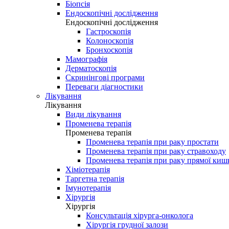
Біопсія
Ендоскопічні дослідження
Ендоскопічні дослідження
Гастроскопія
Колоноскопія
Бронхоскопія
Мамографія
Дерматоскопія
Скринінгові програми
Переваги діагностики
Лікування
Лікування
Види лікування
Променева терапія
Променева терапія
Променева терапія при раку простати
Променева терапія при раку стравоходу
Променева терапія при раку прямої киш
Хіміотерапія
Таргетна терапія
Імунотерапія
Хірургія
Хірургія
Консультація хірурга-онколога
Хірургія грудної залози