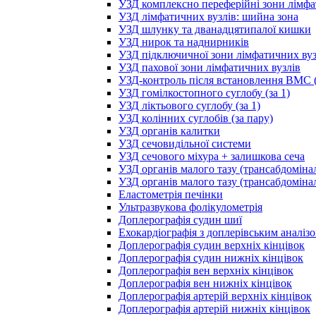
УЗД комплексно переферійні зони лімфа
УЗД лімфатичних вузлів: шийна зона
УЗД шлунку та дванадцятипалої кишки
УЗД нирок та наднирників
УЗД підключичної зони лімфатичних вуз
УЗД пахової зони лімфатичних вузлів
УЗД-контроль після встановлення ВМС (
УЗД гомілкостопного суглобу (за 1)
УЗД ліктьового суглобу (за 1)
УЗД колінних суглобів (за пару)
УЗД органів калитки
УЗД сечовидільної системи
УЗД сечового міхура + залишкова сеча
УЗД органів малого тазу (трансабдоміна
УЗД органів малого тазу (трансабдоміна
Еластометрія печінки
Ультразвукова фолікулометрія
Доплерографія судин шиї
Ехокардіографія з доплерівським аналіз
Доплерографія судин верхніх кінцівок
Доплерографія судин нижніх кінцівок
Доплерографія вен верхніх кінцівок
Доплерографія вен нижніх кінцівок
Доплерографія артерій верхніх кінцівок
Доплерографія артерій нижніх кінцівок