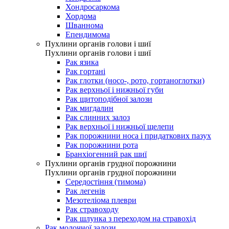
Хондросаркома
Хордома
Шваннома
Епендимома
Пухлини органів голови і шиї
Пухлини органів голови і шиї
Рак язика
Рак гортані
Рак глотки (носо-, рото, гортаноглотки)
Рак верхньої і нижньої губи
Рак щитоподібної залози
Рак мигдалин
Рак слинних залоз
Рак верхньої і нижньої щелепи
Рак порожнини носа і придаткових пазух
Рак порожнини рота
Бранхіогенний рак шиї
Пухлини органів грудної порожнини
Пухлини органів грудної порожнини
Середостіння (тимома)
Рак легенів
Мезотеліома плеври
Рак стравоходу
Рак шлунка з переходом на стравохід
Рак молочної залози