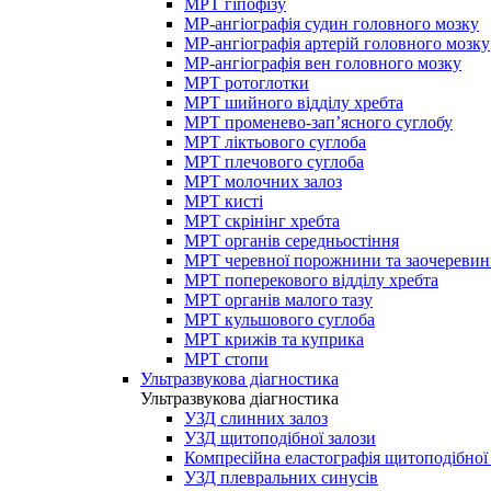
МРТ гіпофізу
МР-ангіографія судин головного мозку
МР-ангіографія артерій головного мозку
МР-ангіографія вен головного мозку
МРТ ротоглотки
МРТ шийного відділу хребта
МРТ променево-зап’ясного суглобу
МРТ ліктьового суглоба
МРТ плечового суглоба
МРТ молочних залоз
МРТ кисті
МРТ скрінінг хребта
МРТ органів середньостіння
МРТ черевної порожнини та заочеревин
МРТ поперекового відділу хребта
МРТ органів малого тазу
МРТ кульшового суглоба
МРТ крижів та куприка
МРТ стопи
Ультразвукова діагностика
Ультразвукова діагностика
УЗД слинних залоз
УЗД щитоподібної залози
Компресійна еластографія щитоподібної
УЗД плевральних синусів