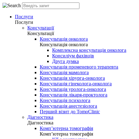
Послуги
Послуги
Консультації
Консультації
Консультація онколога
Консультація онколога
Комплексна консультація онколога
Консиліум фахівців
Друга думка
Консультація променевого терапевта
Консультація мамолога
Консультація хірурга-онколога
Консультація гінеколога-онколога
Консультація уролога-онколога
Консультація лікаря-проктолога
Консультація психолога
Консультація анестезіолога
Перший візит до TomoClinic
Діагностика
Діагностика
Комп’ютерна томографія
Комп’ютерна томографія