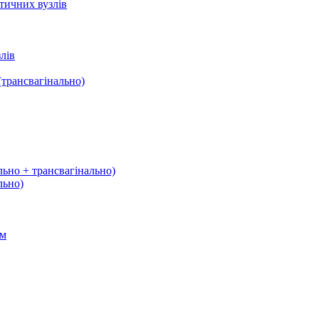
тичних вузлів
лів
трансвагінально)
льно + трансвагінально)
льно)
ом