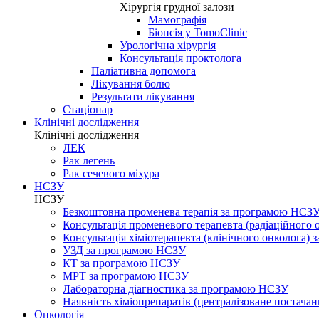
Хірургія грудної залози
Мамографія
Біопсія у TomoClinic
Урологічна хірургія
Консультація проктолога
Паліативна допомога
Лікування болю
Результати лікування
Стаціонар
Клінічні дослідження
Клінічні дослідження
ЛЕК
Рак легень
Рак сечевого міхура
НСЗУ
НСЗУ
Безкоштовна променева терапія за програмою НСЗ
Консультація променевого терапевта (радіаційного
Консультація хіміотерапевта (клінічного онколога)
УЗД за програмою НСЗУ
КТ за програмою НСЗУ
МРТ за програмою НСЗУ
Лабораторна діагностика за програмою НСЗУ
Наявність хіміопрепаратів (централізоване постачан
Онкологія