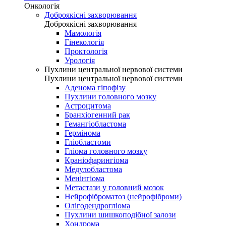
Онкологія
Доброякісні захворювання
Доброякісні захворювання
Мамологія
Гінекологія
Проктологія
Урологія
Пухлини центральної нервової системи
Пухлини центральної нервової системи
Аденома гіпофізу
Пухлини головного мозку
Астроцитома
Бранхіогенний рак
Гемангіобластома
Гермінома
Гліобластоми
Гліома головного мозку
Краніофарингіома
Медулобластома
Менінгіома
Метастази у головний мозок
Нейрофіброматоз (нейрофіброми)
Олігодендрогліома
Пухлини шишкоподібної залози
Хондрома