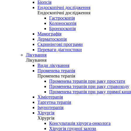
Біопсія
Ендоскопічні дослідження
Ендоскопічні дослідження
Гастроскопія
Колоноскопія
Бронхоскопія
Мамографія
Дерматоскопія
Скринінгові програми
Переваги діагностики
Лікування
Лікування
Види лікування
Променева терапія
Променева терапія
Променева терапія при раку простати
Променева терапія при раку стравоходу
Променева терапія при раку прямої киш
Хіміотерапія
Таргетна терапія
Імунотерапія
Хірургія
Хірургія
Консультація хірурга-онколога
Хірургія грудної залози