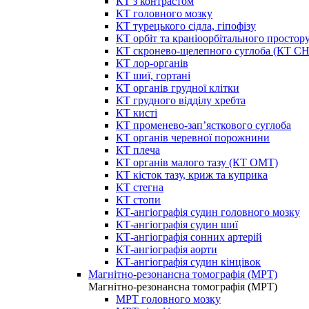
КТ з контрастом
КТ головного мозку
КТ турецького сідла, гіпофізу
КТ орбіт та краніоорбітального простор
КТ скронево-щелепного суглоба (КТ 
КТ лор-органів
КТ шиї, гортані
КТ органів грудної клітки
КТ грудного відділу хребта
КТ кисті
КТ променево-зап’ясткового суглоба
КТ органів черевної порожнини
КТ плеча
КТ органів малого тазу (КТ ОМТ)
КТ кісток тазу, криж та куприка
КТ стегна
КТ стопи
КТ-ангіографія судин головного мозку
КТ-ангіографія судин шиї
КТ-ангіографія сонних артерій
КТ-ангіографія аорти
КТ-ангіографія судин кінцівок
Магнітно-резонансна томографія (МРТ)
Магнітно-резонансна томографія (МРТ)
МРТ головного мозку