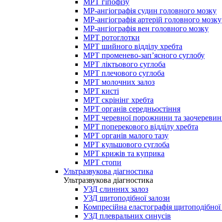
МРТ гіпофізу
МР-ангіографія судин головного мозку
МР-ангіографія артерій головного мозку
МР-ангіографія вен головного мозку
МРТ ротоглотки
МРТ шийного відділу хребта
МРТ променево-зап’ясного суглобу
МРТ ліктьового суглоба
МРТ плечового суглоба
МРТ молочних залоз
МРТ кисті
МРТ скрінінг хребта
МРТ органів середньостіння
МРТ черевної порожнини та заочеревин
МРТ поперекового відділу хребта
МРТ органів малого тазу
МРТ кульшового суглоба
МРТ крижів та куприка
МРТ стопи
Ультразвукова діагностика
Ультразвукова діагностика
УЗД слинних залоз
УЗД щитоподібної залози
Компресійна еластографія щитоподібної
УЗД плевральних синусів