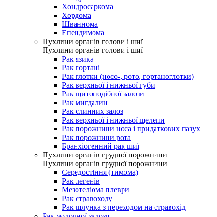
Хондросаркома
Хордома
Шваннома
Епендимома
Пухлини органів голови і шиї
Пухлини органів голови і шиї
Рак язика
Рак гортані
Рак глотки (носо-, рото, гортаноглотки)
Рак верхньої і нижньої губи
Рак щитоподібної залози
Рак мигдалин
Рак слинних залоз
Рак верхньої і нижньої щелепи
Рак порожнини носа і придаткових пазух
Рак порожнини рота
Бранхіогенний рак шиї
Пухлини органів грудної порожнини
Пухлини органів грудної порожнини
Середостіння (тимома)
Рак легенів
Мезотеліома плеври
Рак стравоходу
Рак шлунка з переходом на стравохід
Рак молочної залози