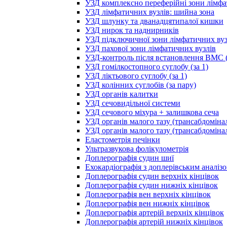
УЗД комплексно переферійні зони лімфа
УЗД лімфатичних вузлів: шийна зона
УЗД шлунку та дванадцятипалої кишки
УЗД нирок та наднирників
УЗД підключичної зони лімфатичних вуз
УЗД пахової зони лімфатичних вузлів
УЗД-контроль після встановлення ВМС (
УЗД гомілкостопного суглобу (за 1)
УЗД ліктьового суглобу (за 1)
УЗД колінних суглобів (за пару)
УЗД органів калитки
УЗД сечовидільної системи
УЗД сечового міхура + залишкова сеча
УЗД органів малого тазу (трансабдоміна
УЗД органів малого тазу (трансабдоміна
Еластометрія печінки
Ультразвукова фолікулометрія
Доплерографія судин шиї
Ехокардіографія з доплерівським аналіз
Доплерографія судин верхніх кінцівок
Доплерографія судин нижніх кінцівок
Доплерографія вен верхніх кінцівок
Доплерографія вен нижніх кінцівок
Доплерографія артерій верхніх кінцівок
Доплерографія артерій нижніх кінцівок