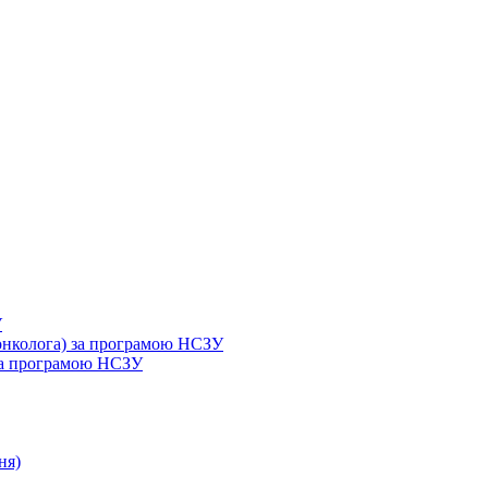
У
 онколога) за програмою НСЗУ
 за програмою НСЗУ
ня)