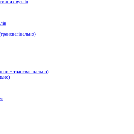
тичних вузлів
лів
трансвагінально)
льно + трансвагінально)
льно)
ом