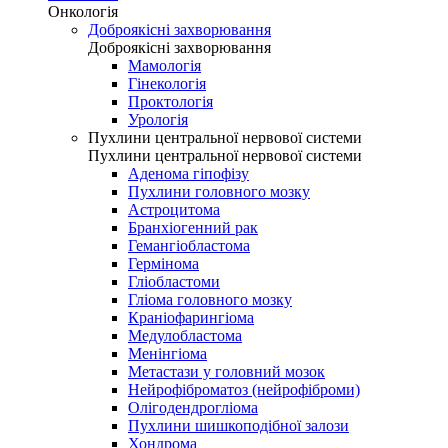
Онкологія
Доброякісні захворювання
Доброякісні захворювання
Мамологія
Гінекологія
Проктологія
Урологія
Пухлини центральної нервової системи
Пухлини центральної нервової системи
Аденома гіпофізу
Пухлини головного мозку
Астроцитома
Бранхіогенний рак
Гемангіобластома
Гермінома
Гліобластоми
Гліома головного мозку
Краніофарингіома
Медулобластома
Менінгіома
Метастази у головний мозок
Нейрофіброматоз (нейрофіброми)
Олігодендрогліома
Пухлини шишкоподібної залози
Хондрома