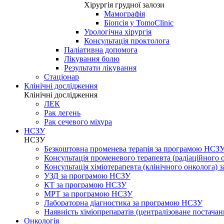
Хірургія грудної залози
Мамографія
Біопсія у TomoClinic
Урологічна хірургія
Консультація проктолога
Паліативна допомога
Лікування болю
Результати лікування
Стаціонар
Клінічні дослідження
Клінічні дослідження
ЛЕК
Рак легень
Рак сечевого міхура
НСЗУ
НСЗУ
Безкоштовна променева терапія за програмою НСЗ
Консультація променевого терапевта (радіаційного
Консультація хіміотерапевта (клінічного онколога)
УЗД за програмою НСЗУ
КТ за програмою НСЗУ
МРТ за програмою НСЗУ
Лабораторна діагностика за програмою НСЗУ
Наявність хіміопрепаратів (централізоване постачан
Онкологія