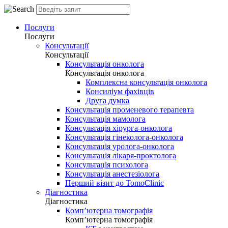
Послуги
Послуги
Консультації
Консультації
Консультація онколога
Консультація онколога
Комплексна консультація онколога
Консиліум фахівців
Друга думка
Консультація променевого терапевта
Консультація мамолога
Консультація хірурга-онколога
Консультація гінеколога-онколога
Консультація уролога-онколога
Консультація лікаря-проктолога
Консультація психолога
Консультація анестезіолога
Перший візит до TomoClinic
Діагностика
Діагностика
Комп’ютерна томографія
Комп’ютерна томографія