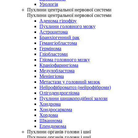
Урологія
Пухлини центральної нервової системи
Пухлини центральної нервової системи
Аденома гіпофізу
Пухлини головного мозку
Астроцитома
Бранхіогенний рак
Гемангіобластома
Гермінома
Гліобластоми
Гліома головного мозку
Краніофарингіома
Медулобластома
Менінгіома
Метастази у головний мозок
Нейрофіброматоз (нейрофіброми)
Олігодендрогліома
Пухлини шишкоподібної залози
Хондрома
Хондросаркома
Хордома
Шваннома
Епендимома
Пухлини органів голови і шиї
Пухлини органів голови і шиї