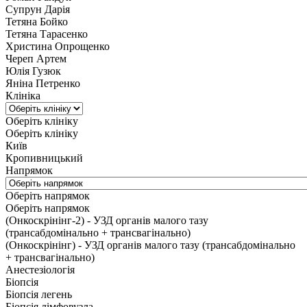
Супрун Дарія
Тетяна Бойко
Тетяна Тарасенко
Христина Опрощенко
Череп Артем
Юлія Гузюк
Яніна Петренко
Клініка
Оберіть клініку
Оберіть клініку
Київ
Кропивницький
Напрямок
Оберіть напрямок
Оберіть напрямок
(Онкоскрінінг-2) - УЗД органів малого тазу
(трансабдомінально + трансвагінально)
(Онкоскрінінг) - УЗД органів малого тазу (трансабдомінально
+ трансвагінально)
Анестезіологія
Біопсія
Біопсія легень
Біопсія лімфовузла