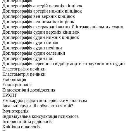
Доплерографія
Доплерографія артерій верхніх кінцівок
Доплерографія артерій нижніх кінцівок
Доплерографія вен верхніх кінцівок
Доплерографія вен нижніх кінцівок
Доплерографія екстракраніальних й інтракраніальних судин
Доплерографія судин верхніх кінцівок
Доплерографія судин нижніх кінцівок
Доплерографія судин нирок
Доплерографія судин печінки
Доплерографія судин селезінки
Доплерографія судин шиї
Доплерографія черевного відділу аорти та здухвинних судин
Еластографія печінки
Еластометрія печінки
Емболізація
Ендокринолог
Ендоскопічні дослідження
ЕРХПГ
Ехокардіографія з доплерівським аналізом
Ідеальні груди. Як збуваються мрії?
Імунотерапія
Індивідуальна консультація психолога
Інтервенційна радіологія
Клінічна онкологія