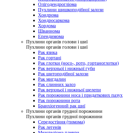
Олігодендрогліома
Пухлини шишкоподібної залози
Хондрома
Хондросаркома
Хордома
Шваннома
Епендимома
Пухлини органів голови і шиї
Пухлини органів голови і шиї
Рак язика
Рак гортані
Рак глотки (носо-, рото, гортаноглотки)
Рак верхньої і нижньої губи
Рак щитоподібної залози
Рак мигдалин
Рак слинних залоз
Рак верхньої і нижньої щелепи
Рак порожнини носа і придаткових пазух
Рак порожнини рота
Бранхіогенний рак шиї
Пухлини органів грудної порожнини
Пухлини органів грудної порожнини
Середостіння (тимома)
Рак легенів
Мезотеліома плеври