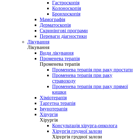
Гастроскопія
Колоноскопія
Бронхоскопія
Мамографія
Дерматоскопія
Скринінгові програми
Переваги діагностики
Лікування
Лікування
Види лікування
Променева терапія
Променева терапія
Променева терапія при раку простати
Променева терапія при раку
стравоходу
Променева терапія при раку прямої
кишки
Хіміотерапія
Таргетна терапія
Імунотерапія
Хірургія
Хірургія
Консультація хірурга-онколога
Хірургія грудної залози
Хірургія грудної залози