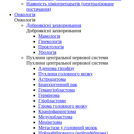
Наявність хіміопрепаратів (централізоване
постачання)
Онкологія
Онкологія
Доброякісні захворювання
Доброякісні захворювання
Мамологія
Гінекологія
Проктологія
Урологія
Пухлини центральної нервової системи
Пухлини центральної нервової системи
Аденома гіпофізу
Пухлини головного мозку
Астроцитома
Бранхіогенний рак
Гемангіобластома
Гермінома
Гліобластоми
Гліома головного мозку
Краніофарингіома
Медулобластома
Менінгіома
Метастази у головний мозок
Нейрофіброматоз (нейрофіброми)