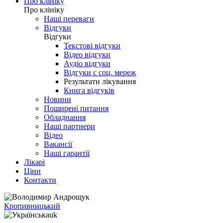
Про клініку
Про клініку
Наші переваги
Відгуки
Відгуки
Текстові відгуки
Відео відгуки
Аудіо відгуки
Відгуки с соц. мереж
Результати лікування
Книга відгуків
Новини
Поширені питання
Обладнання
Наші партнери
Відео
Вакансії
Наші гарантії
Лікарі
Ціни
Контакти
Кропивницький
uk