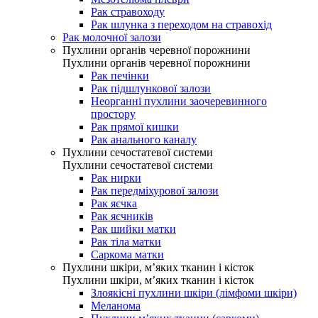
Рак стравоходу
Рак шлунка з переходом на стравохід
Рак молочної залози
Пухлини органів черевної порожнини
Пухлини органів черевної порожнини
Рак печінки
Рак підшлункової залози
Неорганні пухлини заочеревинного
простору
Рак прямої кишки
Рак анального каналу
Пухлини сечостатевої системи
Пухлини сечостатевої системи
Рак нирки
Рак передміхурової залози
Рак яєчка
Рак яєчників
Рак шийки матки
Рак тіла матки
Саркома матки
Пухлини шкіри, м’яких тканин і кісток
Пухлини шкіри, м’яких тканин і кісток
Злоякісні пухлини шкіри (лімфоми шкіри)
Меланома