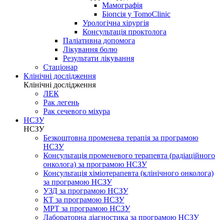
Мамографія
Біопсія у TomoClinic
Урологічна хірургія
Консультація проктолога
Паліативна допомога
Лікування болю
Результати лікування
Стаціонар
Клінічні дослідження
Клінічні дослідження
ЛЕК
Рак легень
Рак сечевого міхура
НСЗУ
НСЗУ
Безкоштовна променева терапія за програмою
НСЗУ
Консультація променевого терапевта (радіаційного
онколога) за програмою НСЗУ
Консультація хіміотерапевта (клінічного онколога)
за програмою НСЗУ
УЗД за програмою НСЗУ
КТ за програмою НСЗУ
МРТ за програмою НСЗУ
Лабораторна діагностика за програмою НСЗУ