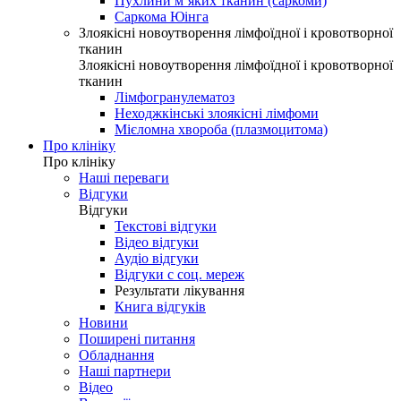
Пухлини м’яких тканин (саркоми)
Саркома Юінга
Злоякісні новоутворення лімфоїдної і кровотворної
тканин
Злоякісні новоутворення лімфоїдної і кровотворної
тканин
Лімфогранулематоз
Неходжкінські злоякісні лімфоми
Мієломна хвороба (плазмоцитома)
Про клініку
Про клініку
Наші переваги
Відгуки
Відгуки
Текстові відгуки
Відео відгуки
Аудіо відгуки
Відгуки с соц. мереж
Результати лікування
Книга відгуків
Новини
Поширені питання
Обладнання
Наші партнери
Відео