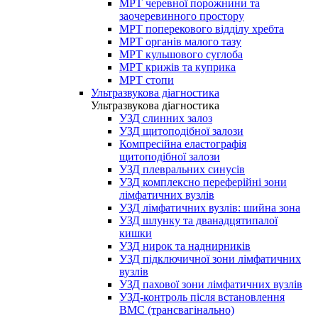
МРТ черевної порожнини та
заочеревинного простору
МРТ поперекового відділу хребта
МРТ органів малого тазу
МРТ кульшового суглоба
МРТ крижів та куприка
МРТ стопи
Ультразвукова діагностика
Ультразвукова діагностика
УЗД слинних залоз
УЗД щитоподібної залози
Компресійна еластографія
щитоподібної залози
УЗД плевральних синусів
УЗД комплексно переферійні зони
лімфатичних вузлів
УЗД лімфатичних вузлів: шийна зона
УЗД шлунку та дванадцятипалої
кишки
УЗД нирок та наднирників
УЗД підключичної зони лімфатичних
вузлів
УЗД пахової зони лімфатичних вузлів
УЗД-контроль після встановлення
ВМС (трансвагінально)