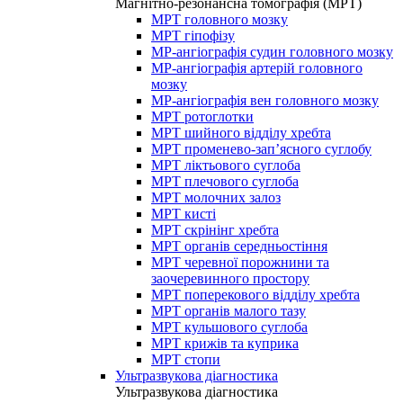
Магнітно-резонансна томографія (МРТ)
МРТ головного мозку
МРТ гіпофізу
МР-ангіографія судин головного мозку
МР-ангіографія артерій головного
мозку
МР-ангіографія вен головного мозку
МРТ ротоглотки
МРТ шийного відділу хребта
МРТ променево-зап’ясного суглобу
МРТ ліктьового суглоба
МРТ плечового суглоба
МРТ молочних залоз
МРТ кисті
МРТ скрінінг хребта
МРТ органів середньостіння
МРТ черевної порожнини та
заочеревинного простору
МРТ поперекового відділу хребта
МРТ органів малого тазу
МРТ кульшового суглоба
МРТ крижів та куприка
МРТ стопи
Ультразвукова діагностика
Ультразвукова діагностика