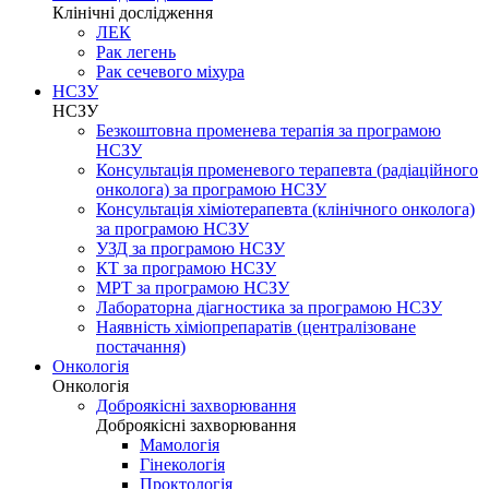
Клінічні дослідження
ЛЕК
Рак легень
Рак сечевого міхура
НСЗУ
НСЗУ
Безкоштовна променева терапія за програмою
НСЗУ
Консультація променевого терапевта (радіаційного
онколога) за програмою НСЗУ
Консультація хіміотерапевта (клінічного онколога)
за програмою НСЗУ
УЗД за програмою НСЗУ
КТ за програмою НСЗУ
МРТ за програмою НСЗУ
Лабораторна діагностика за програмою НСЗУ
Наявність хіміопрепаратів (централізоване
постачання)
Онкологія
Онкологія
Доброякісні захворювання
Доброякісні захворювання
Мамологія
Гінекологія
Проктологія