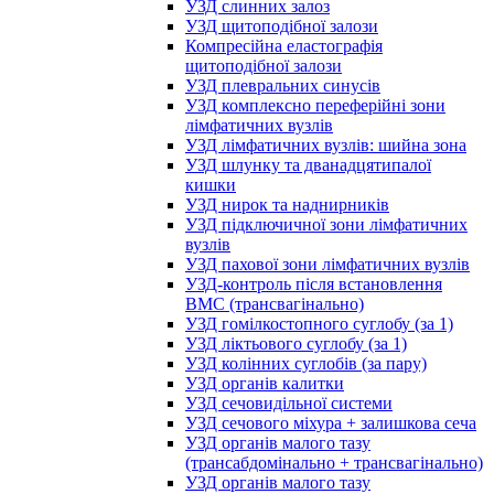
УЗД слинних залоз
УЗД щитоподібної залози
Компресійна еластографія
щитоподібної залози
УЗД плевральних синусів
УЗД комплексно переферійні зони
лімфатичних вузлів
УЗД лімфатичних вузлів: шийна зона
УЗД шлунку та дванадцятипалої
кишки
УЗД нирок та наднирників
УЗД підключичної зони лімфатичних
вузлів
УЗД пахової зони лімфатичних вузлів
УЗД-контроль після встановлення
ВМС (трансвагінально)
УЗД гомілкостопного суглобу (за 1)
УЗД ліктьового суглобу (за 1)
УЗД колінних суглобів (за пару)
УЗД органів калитки
УЗД сечовидільної системи
УЗД сечового міхура + залишкова сеча
УЗД органів малого тазу
(трансабдомінально + трансвагінально)
УЗД органів малого тазу