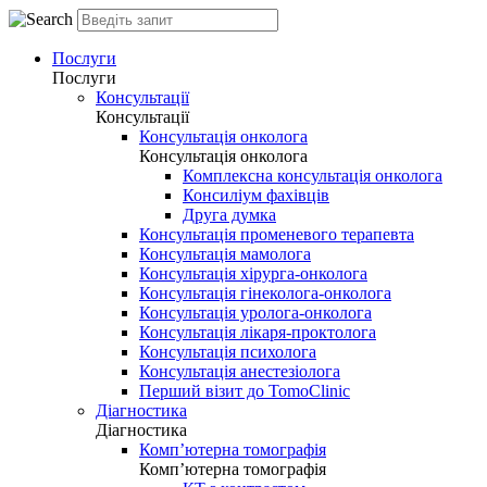
Послуги
Послуги
Консультації
Консультації
Консультація онколога
Консультація онколога
Комплексна консультація онколога
Консиліум фахівців
Друга думка
Консультація променевого терапевта
Консультація мамолога
Консультація хірурга-онколога
Консультація гінеколога-онколога
Консультація уролога-онколога
Консультація лікаря-проктолога
Консультація психолога
Консультація анестезіолога
Перший візит до TomoClinic
Діагностика
Діагностика
Комп’ютерна томографія
Комп’ютерна томографія