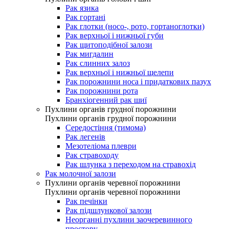
Рак язика
Рак гортані
Рак глотки (носо-, рото, гортаноглотки)
Рак верхньої і нижньої губи
Рак щитоподібної залози
Рак мигдалин
Рак слинних залоз
Рак верхньої і нижньої щелепи
Рак порожнини носа і придаткових пазух
Рак порожнини рота
Бранхіогенний рак шиї
Пухлини органів грудної порожнини
Пухлини органів грудної порожнини
Середостіння (тимома)
Рак легенів
Мезотеліома плеври
Рак стравоходу
Рак шлунка з переходом на стравохід
Рак молочної залози
Пухлини органів черевної порожнини
Пухлини органів черевної порожнини
Рак печінки
Рак підшлункової залози
Неорганні пухлини заочеревинного
простору