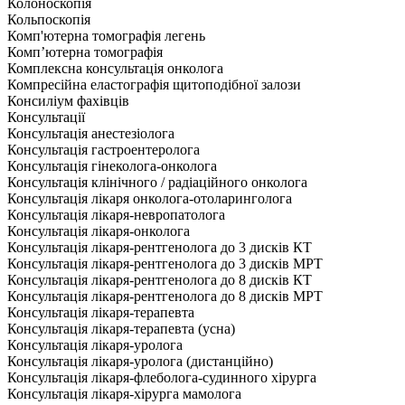
Колоноскопія
Кольпоскопія
Комп'ютерна томографія легень
Комп’ютерна томографія
Комплексна консультація онколога
Компресійна еластографія щитоподібної залози
Консиліум фахівців
Консультації
Консультація анестезіолога
Консультація гастроентеролога
Консультація гінеколога-онколога
Консультація клінічного / радіаційного онколога
Консультація лікаря онколога-отоларинголога
Консультація лікаря-невропатолога
Консультація лікаря-онколога
Консультація лікаря-рентгенолога до 3 дисків КТ
Консультація лікаря-рентгенолога до 3 дисків МРТ
Консультація лікаря-рентгенолога до 8 дисків КТ
Консультація лікаря-рентгенолога до 8 дисків МРТ
Консультація лікаря-терапевта
Консультація лікаря-терапевта (усна)
Консультація лікаря-уролога
Консультація лікаря-уролога (дистанційно)
Консультація лікаря-флеболога-судинного хірурга
Консультація лікаря-хірурга мамолога