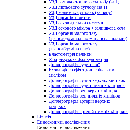
УЗД гомілкостопного суглобу (за 1)
УЗД ліктьового суглобу (за 1)
УЗД колінних суглобів (за пару)
УЗД органів калитки
УЗД сечовидільної системи
УЗД сечового міхура + залишкова сеча
УЗД органів малого тазу
(трансабдомінально + трансвагінально)
УЗД органів малого тазу
(трансабдомінально)
Еластометрія печінки
Ультразвукова фолікулометрія
Доплерографія судин шиї
Ехокардіографія з доплерівським
аналізом
Доплерографія судин верхніх кінцівок
Доплерографія судин нижніх кінцівок
Доплерографія вен верхніх кінцівок
Доплерографія вен нижніх кінцівок
Доплерографія артерій верхніх
кінцівок
Доплерографія артерій нижніх кінцівок
Біопсія
Ендоскопічні дослідження
Ендоскопічні дослідження