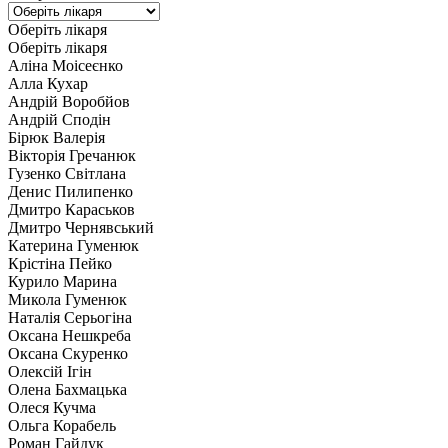
Оберіть лікаря
Оберіть лікаря
Аліна Моісеєнко
Алла Кухар
Андрій Воробйов
Андрій Сподін
Бірюк Валерія
Вікторія Гречанюк
Гузенко Світлана
Денис Пилипенко
Дмитро Караськов
Дмитро Чернявський
Катерина Гуменюк
Крістіна Пейко
Курило Марина
Микола Гуменюк
Наталія Серьогіна
Оксана Нешкреба
Оксана Скуренко
Олексій Ігін
Олена Бахмацька
Олеся Кучма
Ольга Корабель
Роман Гайдук