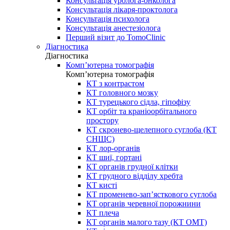
Консультація уролога-онколога
Консультація лікаря-проктолога
Консультація психолога
Консультація анестезіолога
Перший візит до TomoClinic
Діагностика
Діагностика
Комп’ютерна томографія
Комп’ютерна томографія
КТ з контрастом
КТ головного мозку
КТ турецького сідла, гіпофізу
КТ орбіт та краніоорбітального
простору
КТ скронево-щелепного суглоба (КТ
СНЩС)
КТ лор-органів
КТ шиї, гортані
КТ органів грудної клітки
КТ грудного відділу хребта
КТ кисті
КТ променево-зап’ясткового суглоба
КТ органів черевної порожнини
КТ плеча
КТ органів малого тазу (КТ ОМТ)