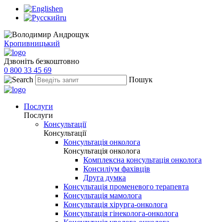
en
ru
Кропивницький
Дзвоніть безкоштовно
0 800 33 45 69
Пошук
Послуги
Послуги
Консультації
Консультації
Консультація онколога
Консультація онколога
Комплексна консультація онколога
Консиліум фахівців
Друга думка
Консультація променевого терапевта
Консультація мамолога
Консультація хірурга-онколога
Консультація гінеколога-онколога