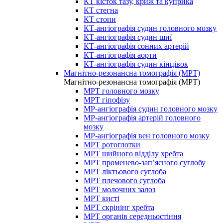
КТ кісток тазу, криж та куприка
КТ стегна
КТ стопи
КТ-ангіографія судин головного мозку
КТ-ангіографія судин шиї
КТ-ангіографія сонних артерій
КТ-ангіографія аорти
КТ-ангіографія судин кінцівок
Магнітно-резонансна томографія (МРТ)
Магнітно-резонансна томографія (МРТ)
МРТ головного мозку
МРТ гіпофізу
МР-ангіографія судин головного мозку
МР-ангіографія артерій головного
мозку
МР-ангіографія вен головного мозку
МРТ ротоглотки
МРТ шийного відділу хребта
МРТ променево-зап’ясного суглобу
МРТ ліктьового суглоба
МРТ плечового суглоба
МРТ молочних залоз
МРТ кисті
МРТ скрінінг хребта
МРТ органів середньостіння