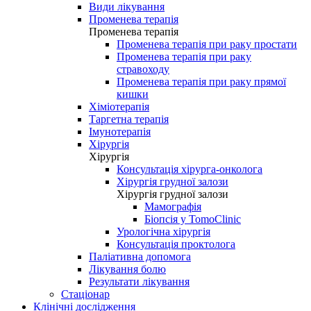
Види лікування
Променева терапія
Променева терапія
Променева терапія при раку простати
Променева терапія при раку
стравоходу
Променева терапія при раку прямої
кишки
Хіміотерапія
Таргетна терапія
Імунотерапія
Хірургія
Хірургія
Консультація хірурга-онколога
Хірургія грудної залози
Хірургія грудної залози
Мамографія
Біопсія у TomoClinic
Урологічна хірургія
Консультація проктолога
Паліативна допомога
Лікування болю
Результати лікування
Стаціонар
Клінічні дослідження