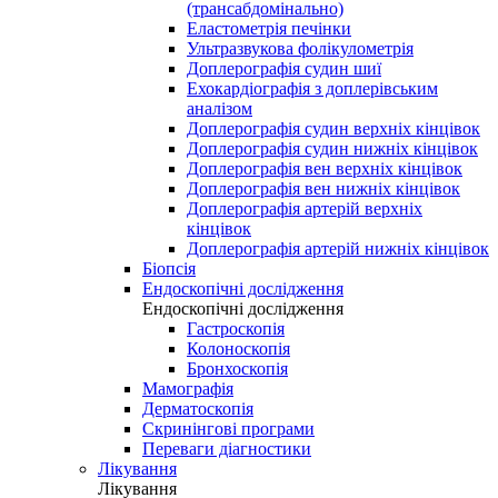
(трансабдомінально)
Еластометрія печінки
Ультразвукова фолікулометрія
Доплерографія судин шиї
Ехокардіографія з доплерівським
аналізом
Доплерографія судин верхніх кінцівок
Доплерографія судин нижніх кінцівок
Доплерографія вен верхніх кінцівок
Доплерографія вен нижніх кінцівок
Доплерографія артерій верхніх
кінцівок
Доплерографія артерій нижніх кінцівок
Біопсія
Ендоскопічні дослідження
Ендоскопічні дослідження
Гастроскопія
Колоноскопія
Бронхоскопія
Мамографія
Дерматоскопія
Скринінгові програми
Переваги діагностики
Лікування
Лікування