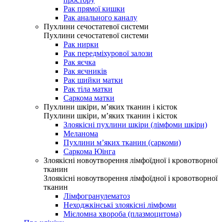
Рак прямої кишки
Рак анального каналу
Пухлини сечостатевої системи
Пухлини сечостатевої системи
Рак нирки
Рак передміхурової залози
Рак яєчка
Рак яєчників
Рак шийки матки
Рак тіла матки
Саркома матки
Пухлини шкіри, м’яких тканин і кісток
Пухлини шкіри, м’яких тканин і кісток
Злоякісні пухлини шкіри (лімфоми шкіри)
Меланома
Пухлини м’яких тканин (саркоми)
Саркома Юінга
Злоякісні новоутворення лімфоїдної і кровотворної
тканин
Злоякісні новоутворення лімфоїдної і кровотворної
тканин
Лімфогранулематоз
Неходжкінські злоякісні лімфоми
Мієломна хвороба (плазмоцитома)