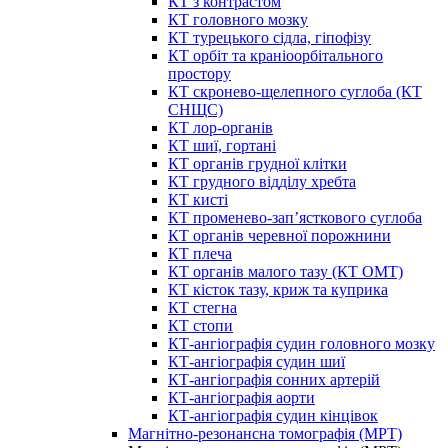
КТ з контрастом
КТ головного мозку
КТ турецького сідла, гіпофізу
КТ орбіт та краніоорбітального
простору
КТ скронево-щелепного суглоба (КТ
СНЩС)
КТ лор-органів
КТ шиї, гортані
КТ органів грудної клітки
КТ грудного відділу хребта
КТ кисті
КТ променево-зап’ясткового суглоба
КТ органів черевної порожнини
КТ плеча
КТ органів малого тазу (КТ ОМТ)
КТ кісток тазу, криж та куприка
КТ стегна
КТ стопи
КТ-ангіографія судин головного мозку
КТ-ангіографія судин шиї
КТ-ангіографія сонних артерій
КТ-ангіографія аорти
КТ-ангіографія судин кінцівок
Магнітно-резонансна томографія (МРТ)