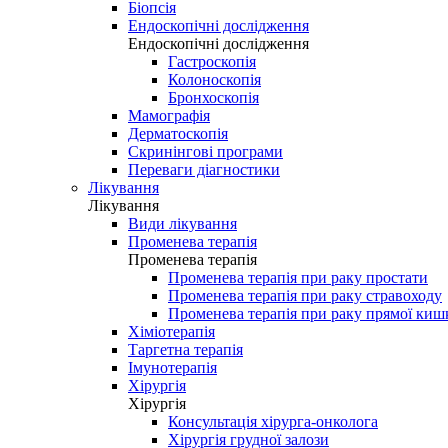
Біопсія
Ендоскопічні дослідження
Ендоскопічні дослідження
Гастроскопія
Колоноскопія
Бронхоскопія
Мамографія
Дерматоскопія
Скринінгові програми
Переваги діагностики
Лікування
Лікування
Види лікування
Променева терапія
Променева терапія
Променева терапія при раку простати
Променева терапія при раку стравоходу
Променева терапія при раку прямої киш
Хіміотерапія
Таргетна терапія
Імунотерапія
Хірургія
Хірургія
Консультація хірурга-онколога
Хірургія грудної залози