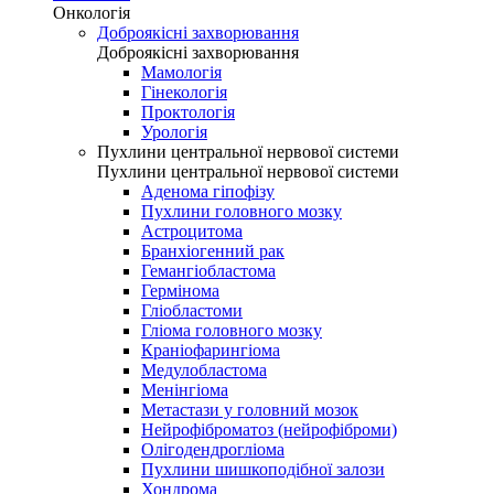
Онкологія
Доброякісні захворювання
Доброякісні захворювання
Мамологія
Гінекологія
Проктологія
Урологія
Пухлини центральної нервової системи
Пухлини центральної нервової системи
Аденома гіпофізу
Пухлини головного мозку
Астроцитома
Бранхіогенний рак
Гемангіобластома
Гермінома
Гліобластоми
Гліома головного мозку
Краніофарингіома
Медулобластома
Менінгіома
Метастази у головний мозок
Нейрофіброматоз (нейрофіброми)
Олігодендрогліома
Пухлини шишкоподібної залози
Хондрома