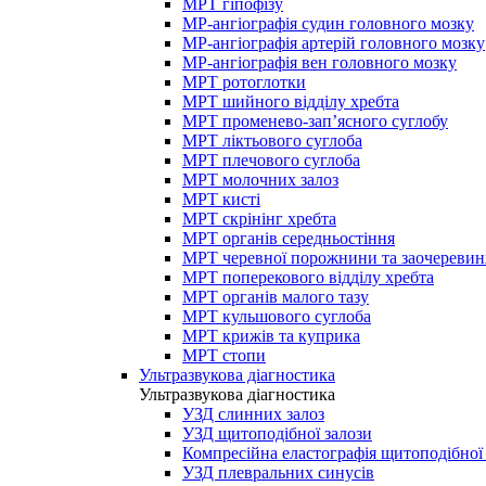
МРТ гіпофізу
МР-ангіографія судин головного мозку
МР-ангіографія артерій головного мозку
МР-ангіографія вен головного мозку
МРТ ротоглотки
МРТ шийного відділу хребта
МРТ променево-зап’ясного суглобу
МРТ ліктьового суглоба
МРТ плечового суглоба
МРТ молочних залоз
МРТ кисті
МРТ скрінінг хребта
МРТ органів середньостіння
МРТ черевної порожнини та заочеревин
МРТ поперекового відділу хребта
МРТ органів малого тазу
МРТ кульшового суглоба
МРТ крижів та куприка
МРТ стопи
Ультразвукова діагностика
Ультразвукова діагностика
УЗД слинних залоз
УЗД щитоподібної залози
Компресійна еластографія щитоподібної
УЗД плевральних синусів