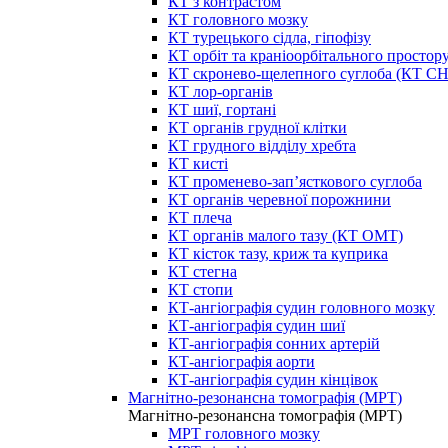
КТ з контрастом
КТ головного мозку
КТ турецького сідла, гіпофізу
КТ орбіт та краніоорбітального простор
КТ скронево-щелепного суглоба (КТ 
КТ лор-органів
КТ шиї, гортані
КТ органів грудної клітки
КТ грудного відділу хребта
КТ кисті
КТ променево-зап’ясткового суглоба
КТ органів черевної порожнини
КТ плеча
КТ органів малого тазу (КТ ОМТ)
КТ кісток тазу, криж та куприка
КТ стегна
КТ стопи
КТ-ангіографія судин головного мозку
КТ-ангіографія судин шиї
КТ-ангіографія сонних артерій
КТ-ангіографія аорти
КТ-ангіографія судин кінцівок
Магнітно-резонансна томографія (МРТ)
Магнітно-резонансна томографія (МРТ)
МРТ головного мозку