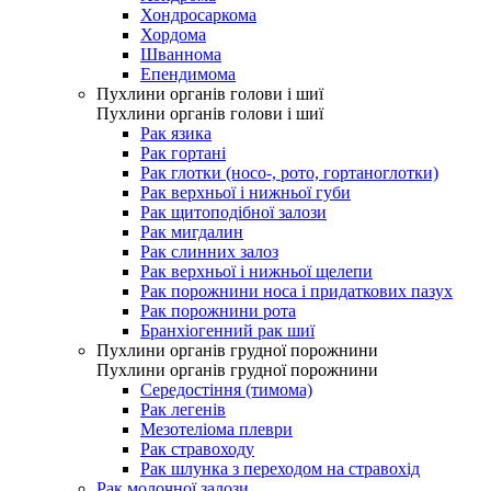
Хондросаркома
Хордома
Шваннома
Епендимома
Пухлини органів голови і шиї
Пухлини органів голови і шиї
Рак язика
Рак гортані
Рак глотки (носо-, рото, гортаноглотки)
Рак верхньої і нижньої губи
Рак щитоподібної залози
Рак мигдалин
Рак слинних залоз
Рак верхньої і нижньої щелепи
Рак порожнини носа і придаткових пазух
Рак порожнини рота
Бранхіогенний рак шиї
Пухлини органів грудної порожнини
Пухлини органів грудної порожнини
Середостіння (тимома)
Рак легенів
Мезотеліома плеври
Рак стравоходу
Рак шлунка з переходом на стравохід
Рак молочної залози