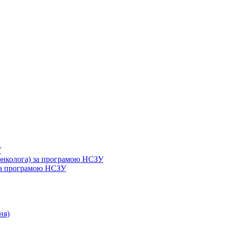
У
 онколога) за програмою НСЗУ
 за програмою НСЗУ
ня)