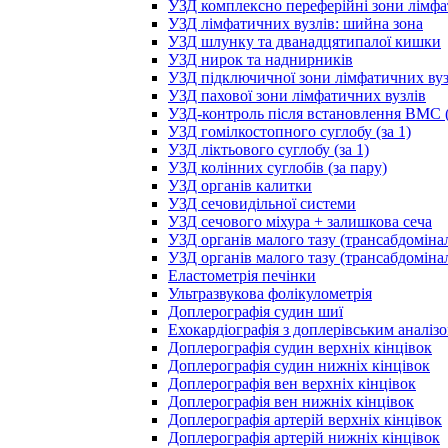
УЗД комплексно переферійні зони лімфа
УЗД лімфатичних вузлів: шийна зона
УЗД шлунку та дванадцятипалої кишки
УЗД нирок та наднирників
УЗД підключичної зони лімфатичних вуз
УЗД пахової зони лімфатичних вузлів
УЗД-контроль після встановлення ВМС (
УЗД гомілкостопного суглобу (за 1)
УЗД ліктьового суглобу (за 1)
УЗД колінних суглобів (за пару)
УЗД органів калитки
УЗД сечовидільної системи
УЗД сечового міхура + залишкова сеча
УЗД органів малого тазу (трансабдоміна
УЗД органів малого тазу (трансабдоміна
Еластометрія печінки
Ультразвукова фолікулометрія
Доплерографія судин шиї
Ехокардіографія з доплерівським аналіз
Доплерографія судин верхніх кінцівок
Доплерографія судин нижніх кінцівок
Доплерографія вен верхніх кінцівок
Доплерографія вен нижніх кінцівок
Доплерографія артерій верхніх кінцівок
Доплерографія артерій нижніх кінцівок