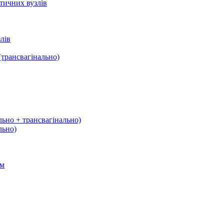
тичних вузлів
лів
трансвагінально)
льно + трансвагінально)
льно)
ом