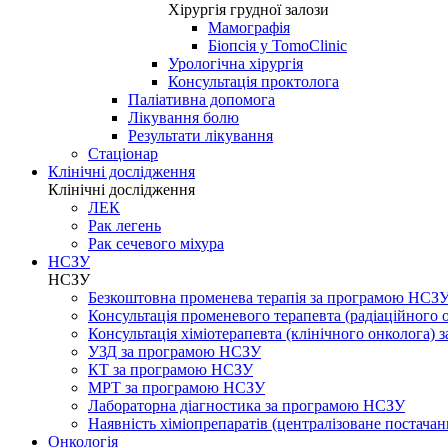
Хірургія грудної залози
Мамографія
Біопсія у TomoClinic
Урологічна хірургія
Консультація проктолога
Паліативна допомога
Лікування болю
Результати лікування
Стаціонар
Клінічні дослідження
Клінічні дослідження
ЛЕК
Рак легень
Рак сечевого міхура
НСЗУ
НСЗУ
Безкоштовна променева терапія за програмою НСЗ
Консультація променевого терапевта (радіаційного
Консультація хіміотерапевта (клінічного онколога)
УЗД за програмою НСЗУ
КТ за програмою НСЗУ
МРТ за програмою НСЗУ
Лабораторна діагностика за програмою НСЗУ
Наявність хіміопрепаратів (централізоване постачан
Онкологія