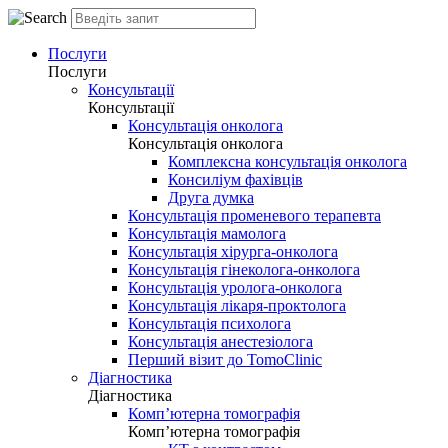
Послуги
Послуги
Консультації
Консультації
Консультація онколога
Консультація онколога
Комплексна консультація онколога
Консиліум фахівців
Друга думка
Консультація променевого терапевта
Консультація мамолога
Консультація хірурга-онколога
Консультація гінеколога-онколога
Консультація уролога-онколога
Консультація лікаря-проктолога
Консультація психолога
Консультація анестезіолога
Перший візит до TomoClinic
Діагностика
Діагностика
Комп’ютерна томографія
Комп’ютерна томографія