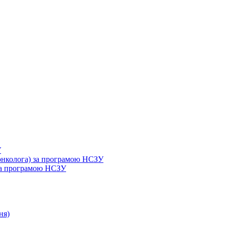
У
 онколога) за програмою НСЗУ
 за програмою НСЗУ
ня)