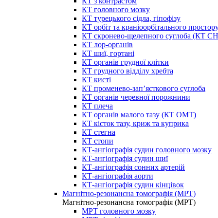
КТ з контрастом
КТ головного мозку
КТ турецького сідла, гіпофізу
КТ орбіт та краніоорбітального простор
КТ скронево-щелепного суглоба (КТ 
КТ лор-органів
КТ шиї, гортані
КТ органів грудної клітки
КТ грудного відділу хребта
КТ кисті
КТ променево-зап’ясткового суглоба
КТ органів черевної порожнини
КТ плеча
КТ органів малого тазу (КТ ОМТ)
КТ кісток тазу, криж та куприка
КТ стегна
КТ стопи
КТ-ангіографія судин головного мозку
КТ-ангіографія судин шиї
КТ-ангіографія сонних артерій
КТ-ангіографія аорти
КТ-ангіографія судин кінцівок
Магнітно-резонансна томографія (МРТ)
Магнітно-резонансна томографія (МРТ)
МРТ головного мозку