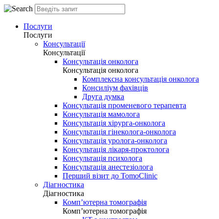
Послуги
Послуги
Консультації
Консультації
Консультація онколога
Консультація онколога
Комплексна консультація онколога
Консиліум фахівців
Друга думка
Консультація променевого терапевта
Консультація мамолога
Консультація хірурга-онколога
Консультація гінеколога-онколога
Консультація уролога-онколога
Консультація лікаря-проктолога
Консультація психолога
Консультація анестезіолога
Перший візит до TomoClinic
Діагностика
Діагностика
Комп’ютерна томографія
Комп’ютерна томографія