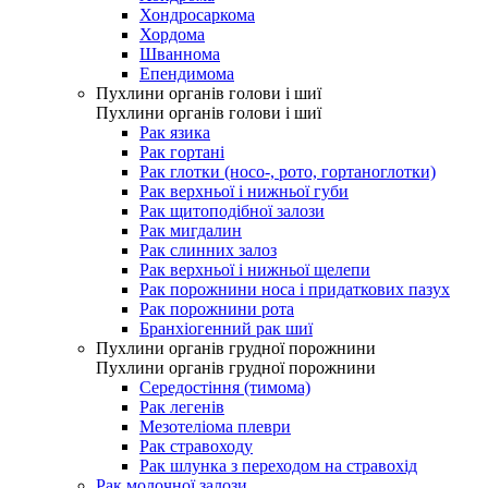
Хондросаркома
Хордома
Шваннома
Епендимома
Пухлини органів голови і шиї
Пухлини органів голови і шиї
Рак язика
Рак гортані
Рак глотки (носо-, рото, гортаноглотки)
Рак верхньої і нижньої губи
Рак щитоподібної залози
Рак мигдалин
Рак слинних залоз
Рак верхньої і нижньої щелепи
Рак порожнини носа і придаткових пазух
Рак порожнини рота
Бранхіогенний рак шиї
Пухлини органів грудної порожнини
Пухлини органів грудної порожнини
Середостіння (тимома)
Рак легенів
Мезотеліома плеври
Рак стравоходу
Рак шлунка з переходом на стравохід
Рак молочної залози