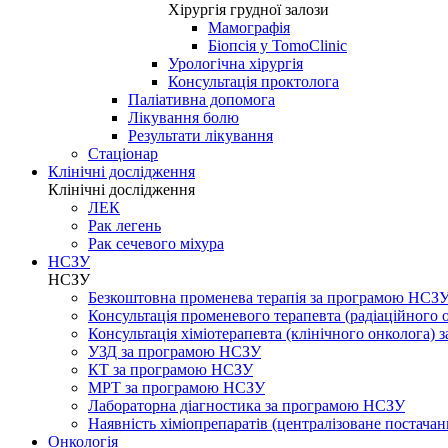
Хірургія грудної залози
Мамографія
Біопсія у TomoClinic
Урологічна хірургія
Консультація проктолога
Паліативна допомога
Лікування болю
Результати лікування
Стаціонар
Клінічні дослідження
Клінічні дослідження
ЛЕК
Рак легень
Рак сечевого міхура
НСЗУ
НСЗУ
Безкоштовна променева терапія за програмою НСЗ
Консультація променевого терапевта (радіаційного
Консультація хіміотерапевта (клінічного онколога)
УЗД за програмою НСЗУ
КТ за програмою НСЗУ
МРТ за програмою НСЗУ
Лабораторна діагностика за програмою НСЗУ
Наявність хіміопрепаратів (централізоване постачан
Онкологія