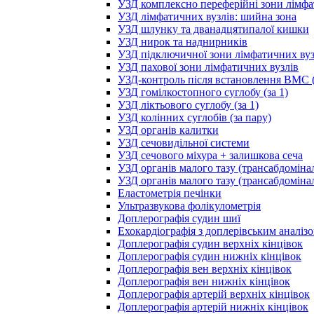
УЗД комплексно переферійні зони лімфа
УЗД лімфатичних вузлів: шийна зона
УЗД шлунку та дванадцятипалої кишки
УЗД нирок та наднирників
УЗД підключичної зони лімфатичних вуз
УЗД пахової зони лімфатичних вузлів
УЗД-контроль після встановлення ВМС (
УЗД гомілкостопного суглобу (за 1)
УЗД ліктьового суглобу (за 1)
УЗД колінних суглобів (за пару)
УЗД органів калитки
УЗД сечовидільної системи
УЗД сечового міхура + залишкова сеча
УЗД органів малого тазу (трансабдоміна
УЗД органів малого тазу (трансабдоміна
Еластометрія печінки
Ультразвукова фолікулометрія
Доплерографія судин шиї
Ехокардіографія з доплерівським аналіз
Доплерографія судин верхніх кінцівок
Доплерографія судин нижніх кінцівок
Доплерографія вен верхніх кінцівок
Доплерографія вен нижніх кінцівок
Доплерографія артерій верхніх кінцівок
Доплерографія артерій нижніх кінцівок