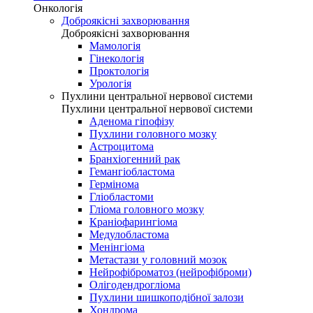
Онкологія
Доброякісні захворювання
Доброякісні захворювання
Мамологія
Гінекологія
Проктологія
Урологія
Пухлини центральної нервової системи
Пухлини центральної нервової системи
Аденома гіпофізу
Пухлини головного мозку
Астроцитома
Бранхіогенний рак
Гемангіобластома
Гермінома
Гліобластоми
Гліома головного мозку
Краніофарингіома
Медулобластома
Менінгіома
Метастази у головний мозок
Нейрофіброматоз (нейрофіброми)
Олігодендрогліома
Пухлини шишкоподібної залози
Хондрома