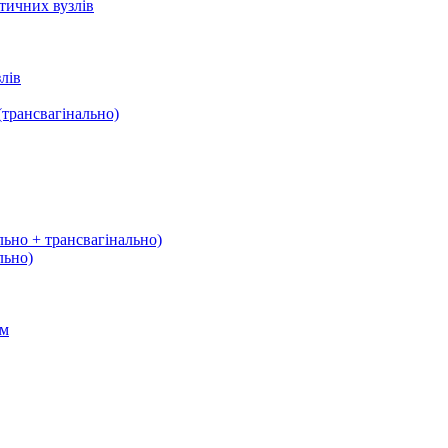
тичних вузлів
лів
трансвагінально)
льно + трансвагінально)
льно)
ом