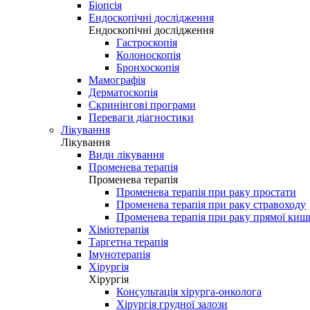
Біопсія
Ендоскопічні дослідження
Ендоскопічні дослідження
Гастроскопія
Колоноскопія
Бронхоскопія
Мамографія
Дерматоскопія
Скринінгові програми
Переваги діагностики
Лікування
Лікування
Види лікування
Променева терапія
Променева терапія
Променева терапія при раку простати
Променева терапія при раку стравоходу
Променева терапія при раку прямої киш
Хіміотерапія
Таргетна терапія
Імунотерапія
Хірургія
Хірургія
Консультація хірурга-онколога
Хірургія грудної залози