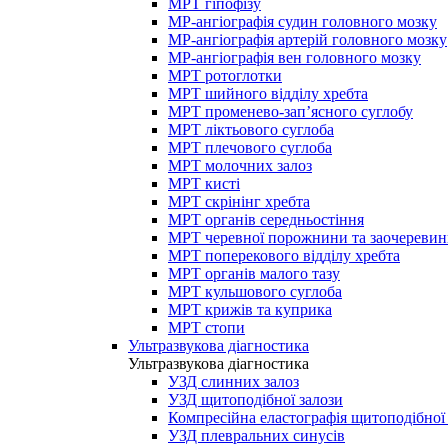
МРТ гіпофізу
МР-ангіографія судин головного мозку
МР-ангіографія артерій головного мозку
МР-ангіографія вен головного мозку
МРТ ротоглотки
МРТ шийного відділу хребта
МРТ променево-зап’ясного суглобу
МРТ ліктьового суглоба
МРТ плечового суглоба
МРТ молочних залоз
МРТ кисті
МРТ скрінінг хребта
МРТ органів середньостіння
МРТ черевної порожнини та заочеревин
МРТ поперекового відділу хребта
МРТ органів малого тазу
МРТ кульшового суглоба
МРТ крижів та куприка
МРТ стопи
Ультразвукова діагностика
Ультразвукова діагностика
УЗД слинних залоз
УЗД щитоподібної залози
Компресійна еластографія щитоподібної
УЗД плевральних синусів