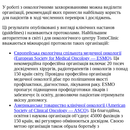
У роботі з онкологічними захворюваннями можна виділити
організації, рекомендації яких принесли найбільшу користь
для пацієнтів в ході численних перевірок і досліджень.
Ці результати опубліковані у вигляді клінічних настанов
(guidelines) і називаються протоколами. Найбільшим
авторитетом в світі і для онкологічного центру TomoClinic
вважаються міжнародні протоколи таких організацій:
Європейська екологічна спільнота медичної онкології
(European Society for Medical Oncology — ESMO)
. Ця
некомерційна професійна організація включає 20 тисяч
досвідчених хірургів, радіотерапевтів і онкологів з понад
150 країн світу. Провідна професійна організація
медичної онкології дбає про поліпшення якості
профілактики, діагностики, лікування раку. ESMO
пропагує підвищення профпідготовки лікарів і
забезпечує їх освіту, дозволяючи пацієнтам отримувати
якісну допомогу.
Американське товариство клінічної онкології (American
Society of Clinical Oncology — ASCO)
. Ця благодійна,
освітня і наукова організація об’єднує 45000 фахівців з
150 країн, які регулярно обмінюються досвідом. Своєю
метою організація також обрала боротьбу з