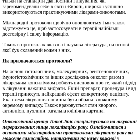
тільки на стандарти діагностики і лікування, які
зарекомендували себе в світі і Європі, широко і успішно
використовуються практикуючими лікарями-онкологами.
Міжнародні протоколи щорічно оновлюються і ми також
відстежуємо це, щоб застосовувати в терапії найбільш
достовірну і свіжу інформацію.
Також в протоколах вказана і наукова література, на основі
якої був складений кожен з них.
Як призначаються протоколи?
На основі гістологічних, молекулярних, рентгенологічних,
імуногістохімічних та інших досліджень онколог разом з
лікарським консиліумом роблять висновок про те, який підхід
в лікуванні важливо вибрати. Який препарат, процедура і вид
терапії принесуть найкращий ефект конкретному пацієнту.
Яка схема лікування повинна бути обрана в кожному
окремому випадку. Також враховується стан хворого,
активність пухлини, загальна клінічна картина.
Онкологічний центр TomoClinic спеціалізується на лікуванні
перерахованих нище локалізаціях раку. Ознайомитися з
основними міжнародними протоколами лікування раку ви
можете самостійно, натиснувши на назву кожної з