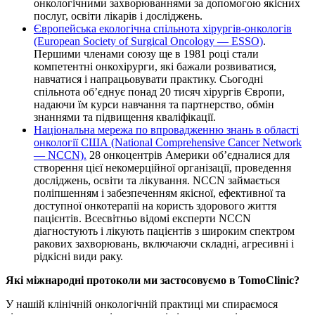
онкологічними захворюваннями за допомогою якісних
послуг, освіти лікарів і досліджень.
Європейська екологічна спільнота хірургів-онкологів
(European Society of Surgical Oncology — ESSO)
.
Першими членами союзу ще в 1981 році стали
компетентні онкохірурги, які бажали розвиватися,
навчатися і напрацьовувати практику. Сьогодні
спільнота об’єднує понад 20 тисяч хірургів Європи,
надаючи їм курси навчання та партнерство, обмін
знаннями та підвищення кваліфікації.
Національна мережа по впровадженню знань в області
онкології США (National Comprehensive Cancer Network
— NCCN).
28 онкоцентрів Америки об’єдналися для
створення цієї некомерційної організації, проведення
досліджень, освіти та лікування. NCCN займається
поліпшенням і забезпеченням якісної, ефективної та
доступної онкотерапіі на користь здорового життя
пацієнтів. Всесвітньо відомі експерти NCCN
діагностують і лікують пацієнтів з широким спектром
ракових захворювань, включаючи складні, агресивні і
рідкісні види раку.
Які міжнародні протоколи ми застосовуємо в TomoClinic?
У нашій клінічній онкологічній практиці ми спираємося