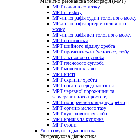
Магнітно-резонансна томографія (МРТ)
МРТ головного мозку
МРТ гіпофізу
МР-ангіографія судин головного мозку
МР-ангіографія артерій головного
мозку
МР-ангіографія вен головного мозку
МРТ ротоглотки
МРТ шийного відділу хребта
МРТ променево-зап’ясного суглобу
МРТ ліктьового суглоба
МРТ плечового суглоба
МРТ молочних залоз
МРТ кисті
МРТ скрінінг хребта
МРТ органів середньостіння
МРТ черевної порожнини та
заочеревинного простору
МРТ поперекового відділу хребта
МРТ органів малого тазу
МРТ кульшового суглоба
МРТ крижів та куприка
МРТ стопи
Ультразвукова діагностика
Ультразвукова діагностика