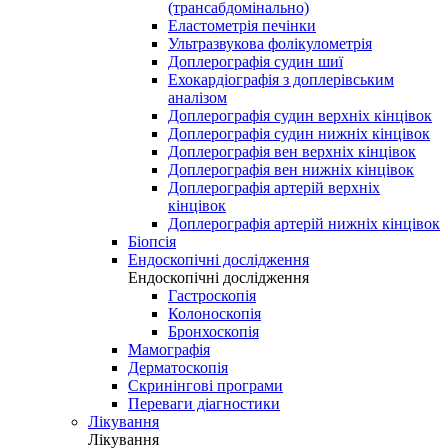
(трансабдомінально)
Еластометрія печінки
Ультразвукова фолікулометрія
Доплерографія судин шиї
Ехокардіографія з доплерівським
аналізом
Доплерографія судин верхніх кінцівок
Доплерографія судин нижніх кінцівок
Доплерографія вен верхніх кінцівок
Доплерографія вен нижніх кінцівок
Доплерографія артерій верхніх
кінцівок
Доплерографія артерій нижніх кінцівок
Біопсія
Ендоскопічні дослідження
Ендоскопічні дослідження
Гастроскопія
Колоноскопія
Бронхоскопія
Мамографія
Дерматоскопія
Скринінгові програми
Переваги діагностики
Лікування
Лікування