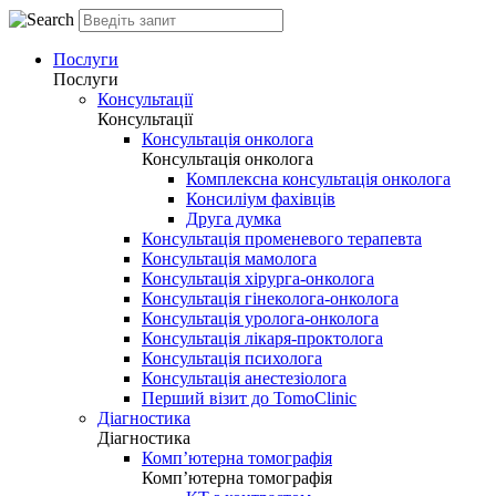
Послуги
Послуги
Консультації
Консультації
Консультація онколога
Консультація онколога
Комплексна консультація онколога
Консиліум фахівців
Друга думка
Консультація променевого терапевта
Консультація мамолога
Консультація хірурга-онколога
Консультація гінеколога-онколога
Консультація уролога-онколога
Консультація лікаря-проктолога
Консультація психолога
Консультація анестезіолога
Перший візит до TomoClinic
Діагностика
Діагностика
Комп’ютерна томографія
Комп’ютерна томографія