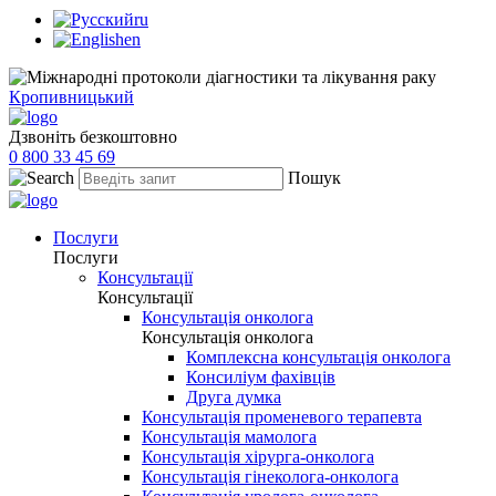
ru
en
Кропивницький
Дзвоніть безкоштовно
0 800 33 45 69
Пошук
Послуги
Послуги
Консультації
Консультації
Консультація онколога
Консультація онколога
Комплексна консультація онколога
Консиліум фахівців
Друга думка
Консультація променевого терапевта
Консультація мамолога
Консультація хірурга-онколога
Консультація гінеколога-онколога