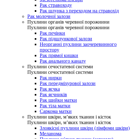
Рак стравоходу
Рак шлунка з переходом на стравохід
Рак молочної залози
Пухлини органів черевної порожнини
Пухлини органів черевної порожнини
Рак печінки
Рак підшлункової залози
Неорганні пухлини заочеревинного
простору
Рак прямої кишки
Рак анального каналу
Пухлини сечостатевої системи
Пухлини сечостатевої системи
Рак нирки
Рак передміхурової залози
Рак яєчка
Рак яєчників
Рак шийки матки
Рак тіла матки
Саркома матки
Пухлини шкіри, м’яких тканин і кісток
Пухлини шкіри, м’яких тканин і кісток
Злоякісні пухлини шкіри (лімфоми шкіри)
Меланома