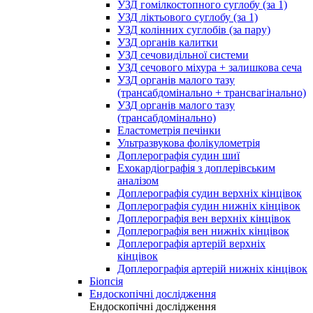
УЗД гомілкостопного суглобу (за 1)
УЗД ліктьового суглобу (за 1)
УЗД колінних суглобів (за пару)
УЗД органів калитки
УЗД сечовидільної системи
УЗД сечового міхура + залишкова сеча
УЗД органів малого тазу
(трансабдомінально + трансвагінально)
УЗД органів малого тазу
(трансабдомінально)
Еластометрія печінки
Ультразвукова фолікулометрія
Доплерографія судин шиї
Ехокардіографія з доплерівським
аналізом
Доплерографія судин верхніх кінцівок
Доплерографія судин нижніх кінцівок
Доплерографія вен верхніх кінцівок
Доплерографія вен нижніх кінцівок
Доплерографія артерій верхніх
кінцівок
Доплерографія артерій нижніх кінцівок
Біопсія
Ендоскопічні дослідження
Ендоскопічні дослідження