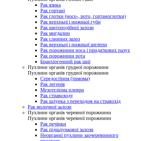
Рак язика
Рак гортані
Рак глотки (носо-, рото, гортаноглотки)
Рак верхньої і нижньої губи
Рак щитоподібної залози
Рак мигдалин
Рак слинних залоз
Рак верхньої і нижньої щелепи
Рак порожнини носа і придаткових пазух
Рак порожнини рота
Бранхіогенний рак шиї
Пухлини органів грудної порожнини
Пухлини органів грудної порожнини
Середостіння (тимома)
Рак легенів
Мезотеліома плеври
Рак стравоходу
Рак шлунка з переходом на стравохід
Рак молочної залози
Пухлини органів черевної порожнини
Пухлини органів черевної порожнини
Рак печінки
Рак підшлункової залози
Неорганні пухлини заочеревинного
простору