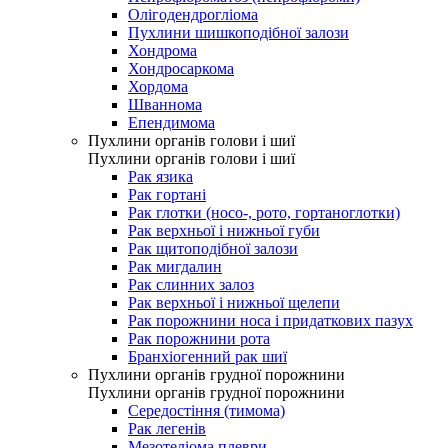
Олігодендрогліома
Пухлини шишкоподібної залози
Хондрома
Хондросаркома
Хордома
Шваннома
Епендимома
Пухлини органів голови і шиї
Пухлини органів голови і шиї
Рак язика
Рак гортані
Рак глотки (носо-, рото, гортаноглотки)
Рак верхньої і нижньої губи
Рак щитоподібної залози
Рак мигдалин
Рак слинних залоз
Рак верхньої і нижньої щелепи
Рак порожнини носа і придаткових пазух
Рак порожнини рота
Бранхіогенний рак шиї
Пухлини органів грудної порожнини
Пухлини органів грудної порожнини
Середостіння (тимома)
Рак легенів
Мезотеліома плеври