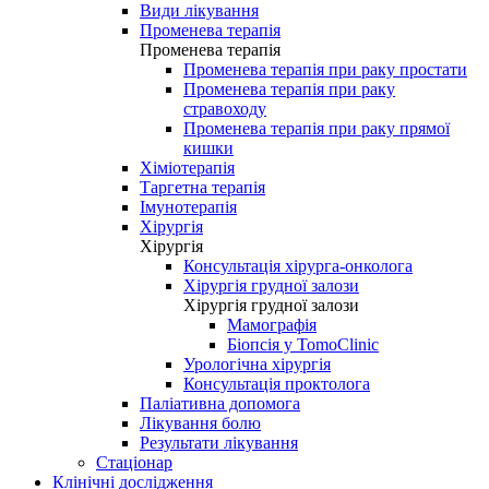
Види лікування
Променева терапія
Променева терапія
Променева терапія при раку простати
Променева терапія при раку
стравоходу
Променева терапія при раку прямої
кишки
Хіміотерапія
Таргетна терапія
Імунотерапія
Хірургія
Хірургія
Консультація хірурга-онколога
Хірургія грудної залози
Хірургія грудної залози
Мамографія
Біопсія у TomoClinic
Урологічна хірургія
Консультація проктолога
Паліативна допомога
Лікування болю
Результати лікування
Стаціонар
Клінічні дослідження