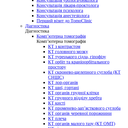
Консультація уролога-онколога
Консультація лікаря-проктолога
Консультація психолога
Консультація анестезіолога
Перший візит до TomoClinic
Діагностика
Діагностика
Комп’ютерна томографія
Комп’ютерна томографія
КТ з контрастом
КТ головного мозку
КТ турецького сідла, гіпофізу
КТ орбіт та краніоорбітального
простору
КТ скронево-щелепного суглоба (КТ
СНЩС)
КТ лор-органів
КТ шиї, гортані
КТ органів грудної клітки
КТ грудного відділу хребта
КТ кисті
КТ променево-зап’ясткового суглоба
КТ органів черевної порожнини
КТ плеча
КТ органів малого тазу (КТ ОМТ)