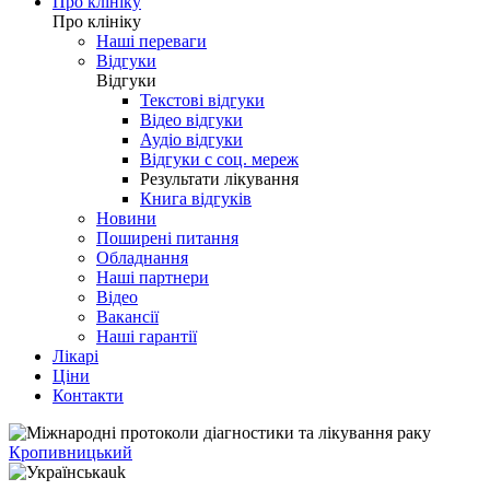
Про клініку
Про клініку
Наші переваги
Відгуки
Відгуки
Текстові відгуки
Відео відгуки
Аудіо відгуки
Відгуки с соц. мереж
Результати лікування
Книга відгуків
Новини
Поширені питання
Обладнання
Наші партнери
Відео
Вакансії
Наші гарантії
Лікарі
Ціни
Контакти
Кропивницький
uk