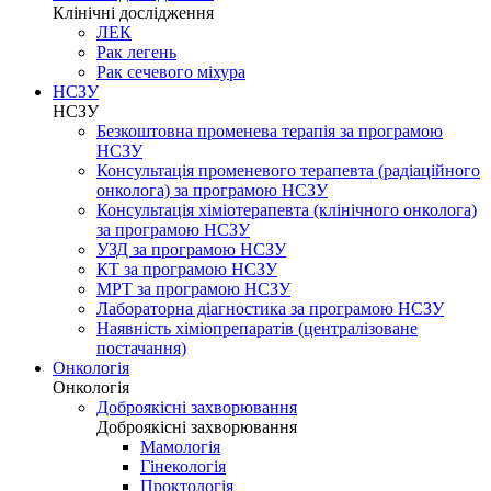
Клінічні дослідження
ЛЕК
Рак легень
Рак сечевого міхура
НСЗУ
НСЗУ
Безкоштовна променева терапія за програмою
НСЗУ
Консультація променевого терапевта (радіаційного
онколога) за програмою НСЗУ
Консультація хіміотерапевта (клінічного онколога)
за програмою НСЗУ
УЗД за програмою НСЗУ
КТ за програмою НСЗУ
МРТ за програмою НСЗУ
Лабораторна діагностика за програмою НСЗУ
Наявність хіміопрепаратів (централізоване
постачання)
Онкологія
Онкологія
Доброякісні захворювання
Доброякісні захворювання
Мамологія
Гінекологія
Проктологія