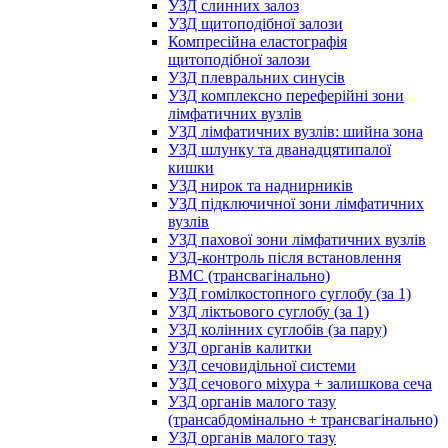
УЗД слинних залоз
УЗД щитоподібної залози
Компресійна еластографія
щитоподібної залози
УЗД плевральних синусів
УЗД комплексно переферійні зони
лімфатичних вузлів
УЗД лімфатичних вузлів: шийна зона
УЗД шлунку та дванадцятипалої
кишки
УЗД нирок та наднирників
УЗД підключичної зони лімфатичних
вузлів
УЗД пахової зони лімфатичних вузлів
УЗД-контроль після встановлення
ВМС (трансвагінально)
УЗД гомілкостопного суглобу (за 1)
УЗД ліктьового суглобу (за 1)
УЗД колінних суглобів (за пару)
УЗД органів калитки
УЗД сечовидільної системи
УЗД сечового міхура + залишкова сеча
УЗД органів малого тазу
(трансабдомінально + трансвагінально)
УЗД органів малого тазу