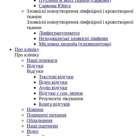
Пухлини м’яких тканин (саркоми)
Саркома Юінга
Злоякісні новоутворення лімфоїдної і кровотворної
тканин
Злоякісні новоутворення лімфоїдної і кровотворної
тканин
Лімфогранулематоз
Неходжкінські злоякісні лімфоми
Мієломна хвороба (плазмоцитома)
Про клініку
Про клініку
Наші переваги
Відгуки
Відгуки
Текстові відгуки
Відео відгуки
Аудіо відгуки
Відгуки с соц. мереж
Результати лікування
Книга відгуків
Новини
Поширені питання
Обладнання
Наші партнери
Відео