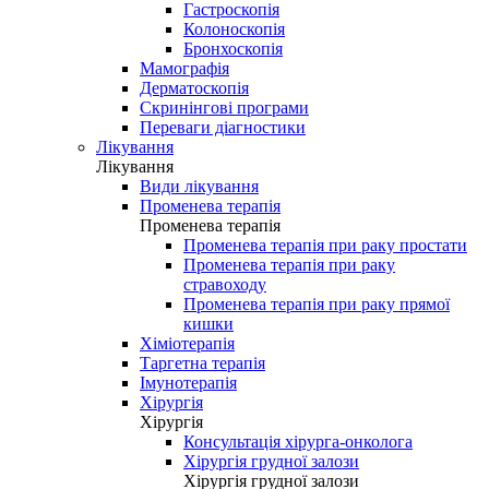
Гастроскопія
Колоноскопія
Бронхоскопія
Мамографія
Дерматоскопія
Скринінгові програми
Переваги діагностики
Лікування
Лікування
Види лікування
Променева терапія
Променева терапія
Променева терапія при раку простати
Променева терапія при раку
стравоходу
Променева терапія при раку прямої
кишки
Хіміотерапія
Таргетна терапія
Імунотерапія
Хірургія
Хірургія
Консультація хірурга-онколога
Хірургія грудної залози
Хірургія грудної залози