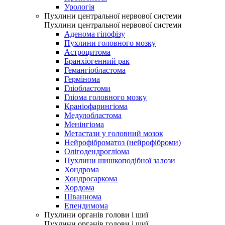
Урологія
Пухлини центральної нервової системи
Пухлини центральної нервової системи
Аденома гіпофізу
Пухлини головного мозку
Астроцитома
Бранхіогенний рак
Гемангіобластома
Гермінома
Гліобластоми
Гліома головного мозку
Краніофарингіома
Медулобластома
Менінгіома
Метастази у головний мозок
Нейрофіброматоз (нейрофіброми)
Олігодендрогліома
Пухлини шишкоподібної залози
Хондрома
Хондросаркома
Хордома
Шваннома
Епендимома
Пухлини органів голови і шиї
Пухлини органів голови і шиї