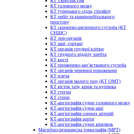
КТ з контрастом
КТ головного мозку
КТ турецького сідла, гіпофізу
КТ орбіт та краніоорбітального
простору
КТ скронево-щелепного суглоба (КТ
СНЩС)
КТ лор-органів
КТ шиї, гортані
КТ органів грудної клітки
КТ грудного відділу хребта
КТ кисті
КТ променево-зап’ясткового суглоба
КТ органів черевної порожнини
КТ плеча
КТ органів малого тазу (КТ ОМТ)
КТ кісток тазу, криж та куприка
КТ стегна
КТ стопи
КТ-ангіографія судин головного мозку
КТ-ангіографія судин шиї
КТ-ангіографія сонних артерій
КТ-ангіографія аорти
КТ-ангіографія судин кінцівок
Магнітно-резонансна томографія (МРТ)