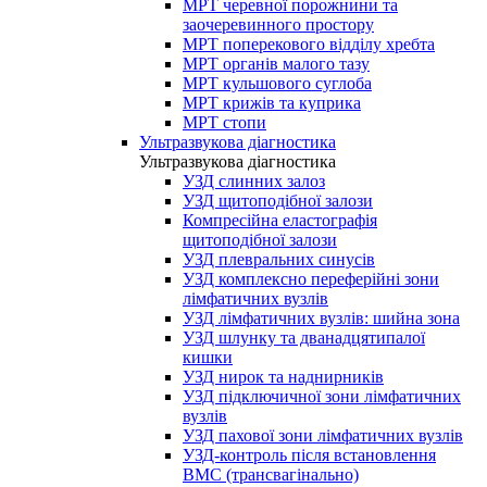
МРТ черевної порожнини та
заочеревинного простору
МРТ поперекового відділу хребта
МРТ органів малого тазу
МРТ кульшового суглоба
МРТ крижів та куприка
МРТ стопи
Ультразвукова діагностика
Ультразвукова діагностика
УЗД слинних залоз
УЗД щитоподібної залози
Компресійна еластографія
щитоподібної залози
УЗД плевральних синусів
УЗД комплексно переферійні зони
лімфатичних вузлів
УЗД лімфатичних вузлів: шийна зона
УЗД шлунку та дванадцятипалої
кишки
УЗД нирок та наднирників
УЗД підключичної зони лімфатичних
вузлів
УЗД пахової зони лімфатичних вузлів
УЗД-контроль після встановлення
ВМС (трансвагінально)