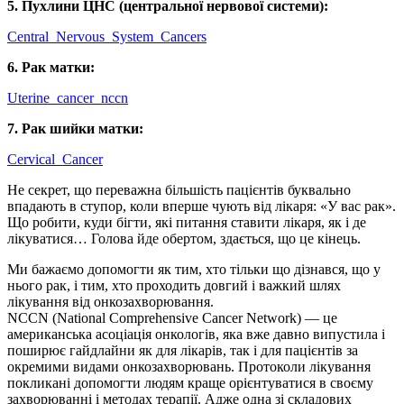
5. Пухлини ЦНС (центральної нервової системи):
Central_Nervous_System_Cancers
6. Рак матки:
Uterine_cancer_nccn
7. Рак шийки матки:
Cervical_Cancer
Не секрет, що переважна більшість пацієнтів буквально
впадають в ступор, коли вперше чують від лікаря: «У вас рак».
Що робити, куди бігти, які питання ставити лікаря, як і де
лікуватися… Голова йде обертом, здається, що це кінець.
Ми бажаємо допомогти як тим, хто тільки що дізнався, що у
нього рак, і тим, хто проходить довгий і важкий шлях
лікування від онкозахворювання.
NCCN (National Comprehensive Cancer Network) — це
американська асоціація онкологів, яка вже давно випустила і
поширює гайдлайни як для лікарів, так і для пацієнтів за
окремими видами онкозахворювань. Протоколи лікування
покликані допомогти людям краще орієнтуватися в своєму
захворюванні і методах терапії. Адже одна зі складових