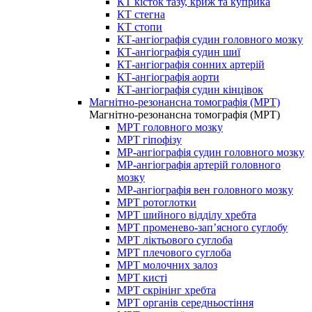
КТ кісток тазу, криж та куприка
КТ стегна
КТ стопи
КТ-ангіографія судин головного мозку
КТ-ангіографія судин шиї
КТ-ангіографія сонних артерій
КТ-ангіографія аорти
КТ-ангіографія судин кінцівок
Магнітно-резонансна томографія (МРТ)
Магнітно-резонансна томографія (МРТ)
МРТ головного мозку
МРТ гіпофізу
МР-ангіографія судин головного мозку
МР-ангіографія артерій головного
мозку
МР-ангіографія вен головного мозку
МРТ ротоглотки
МРТ шийного відділу хребта
МРТ променево-зап’ясного суглобу
МРТ ліктьового суглоба
МРТ плечового суглоба
МРТ молочних залоз
МРТ кисті
МРТ скрінінг хребта
МРТ органів середньостіння