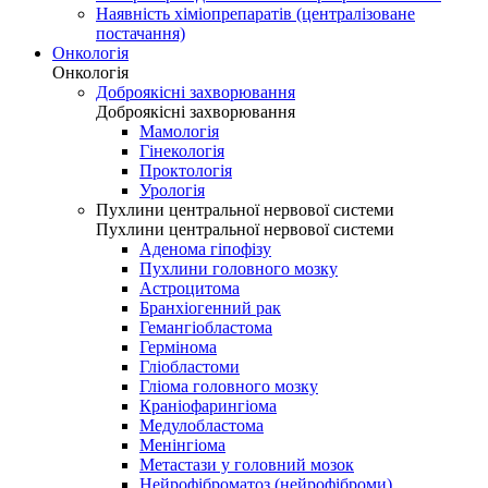
Наявність хіміопрепаратів (централізоване
постачання)
Онкологія
Онкологія
Доброякісні захворювання
Доброякісні захворювання
Мамологія
Гінекологія
Проктологія
Урологія
Пухлини центральної нервової системи
Пухлини центральної нервової системи
Аденома гіпофізу
Пухлини головного мозку
Астроцитома
Бранхіогенний рак
Гемангіобластома
Гермінома
Гліобластоми
Гліома головного мозку
Краніофарингіома
Медулобластома
Менінгіома
Метастази у головний мозок
Нейрофіброматоз (нейрофіброми)