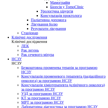
Мамографія
Біопсія у TomoClinic
Урологічна хірургія
Консультація проктолога
Паліативна допомога
Лікування болю
Результати лікування
Стаціонар
Клінічні дослідження
Клінічні дослідження
ЛЕК
Рак легень
Рак сечевого міхура
НСЗУ
НСЗУ
Безкоштовна променева терапія за програмою
НСЗУ
Консультація променевого терапевта (радіаційного
онколога) за програмою НСЗУ
Консультація хіміотерапевта (клінічного онколога)
за програмою НСЗУ
УЗД за програмою НСЗУ
КТ за програмою НСЗУ
МРТ за програмою НСЗУ
Лабораторна діагностика за програмою НСЗУ