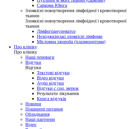
Пухлини м’яких тканин (саркоми)
Саркома Юінга
Злоякісні новоутворення лімфоїдної і кровотворної
тканин
Злоякісні новоутворення лімфоїдної і кровотворної
тканин
Лімфогранулематоз
Неходжкінські злоякісні лімфоми
Мієломна хвороба (плазмоцитома)
Про клініку
Про клініку
Наші переваги
Відгуки
Відгуки
Текстові відгуки
Відео відгуки
Аудіо відгуки
Відгуки с соц. мереж
Результати лікування
Книга відгуків
Новини
Поширені питання
Обладнання
Наші партнери
Відео