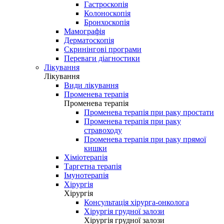
Гастроскопія
Колоноскопія
Бронхоскопія
Мамографія
Дерматоскопія
Скринінгові програми
Переваги діагностики
Лікування
Лікування
Види лікування
Променева терапія
Променева терапія
Променева терапія при раку простати
Променева терапія при раку
стравоходу
Променева терапія при раку прямої
кишки
Хіміотерапія
Таргетна терапія
Імунотерапія
Хірургія
Хірургія
Консультація хірурга-онколога
Хірургія грудної залози
Хірургія грудної залози