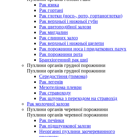
Рак язика
Рак гортані
Рак глотки (носо-, рото, гортаноглотки)
Рак верхньої і нижньої губи
Рак щитоподібної залози
Рак мигдалин
Рак слинних залоз
Рак верхньої і нижньої щелепи
Рак порожнини носа і придаткових пазух
Рак порожнини рота
Бранхіогенний рак шиї
Пухлини органів грудної порожнини
Пухлини органів грудної порожнини
Середостіння (тимома)
Рак легенів
Мезотеліома плеври
Рак стравоходу
Рак шлунка з переходом на стравохід
Рак молочної залози
Пухлини органів черевної порожнини
Пухлини органів черевної порожнини
Рак печінки
Рак підшлункової залози
Неорганні пухлини заочеревинного
простору