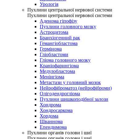
Урологія
Пухлини центральної нервової системи
Пухлини центральної нервової системи
Аденома гіпофізу
Пухлини головного мозку
Астроцитома
Бранхіогенний рак
Гемангіобластома
Гермінома
Гліобластоми
Гліома головного мозку
Краніофарингіома
Медулобластома
Менінгіома
Метастази у головний мозок
Нейрофіброматоз (нейрофіброми)
Олігодендрогліома
Пухлини шишкоподібної залози
Хондрома
Хондросаркома
Хордома
Шваннома
Епендимома
Пухлини органів голови і шиї
Пухлини органів голови і шиї