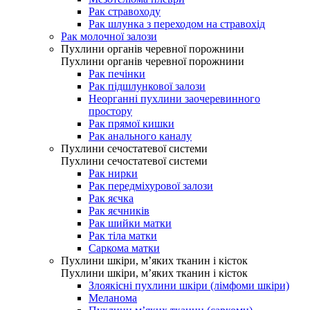
Рак стравоходу
Рак шлунка з переходом на стравохід
Рак молочної залози
Пухлини органів черевної порожнини
Пухлини органів черевної порожнини
Рак печінки
Рак підшлункової залози
Неорганні пухлини заочеревинного
простору
Рак прямої кишки
Рак анального каналу
Пухлини сечостатевої системи
Пухлини сечостатевої системи
Рак нирки
Рак передміхурової залози
Рак яєчка
Рак яєчників
Рак шийки матки
Рак тіла матки
Саркома матки
Пухлини шкіри, м’яких тканин і кісток
Пухлини шкіри, м’яких тканин і кісток
Злоякісні пухлини шкіри (лімфоми шкіри)
Меланома