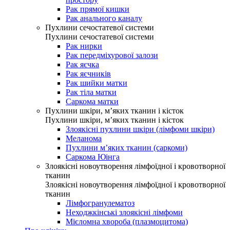
Рак прямої кишки
Рак анального каналу
Пухлини сечостатевої системи
Пухлини сечостатевої системи
Рак нирки
Рак передміхурової залози
Рак яєчка
Рак яєчників
Рак шийки матки
Рак тіла матки
Саркома матки
Пухлини шкіри, м’яких тканин і кісток
Пухлини шкіри, м’яких тканин і кісток
Злоякісні пухлини шкіри (лімфоми шкіри)
Меланома
Пухлини м’яких тканин (саркоми)
Саркома Юінга
Злоякісні новоутворення лімфоїдної і кровотворної
тканин
Злоякісні новоутворення лімфоїдної і кровотворної
тканин
Лімфогранулематоз
Неходжкінські злоякісні лімфоми
Мієломна хвороба (плазмоцитома)