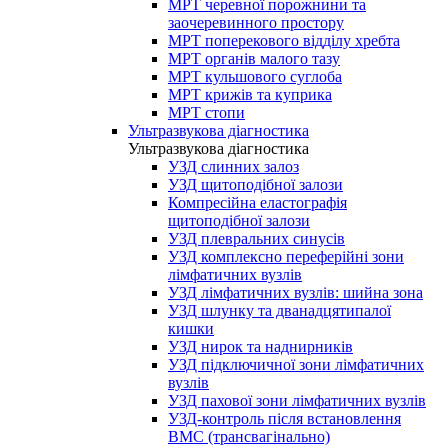
МРТ черевної порожнини та
заочеревинного простору
МРТ поперекового відділу хребта
МРТ органів малого тазу
МРТ кульшового суглоба
МРТ крижів та куприка
МРТ стопи
Ультразвукова діагностика
Ультразвукова діагностика
УЗД слинних залоз
УЗД щитоподібної залози
Компресійна еластографія
щитоподібної залози
УЗД плевральних синусів
УЗД комплексно переферійні зони
лімфатичних вузлів
УЗД лімфатичних вузлів: шийна зона
УЗД шлунку та дванадцятипалої
кишки
УЗД нирок та наднирників
УЗД підключичної зони лімфатичних
вузлів
УЗД пахової зони лімфатичних вузлів
УЗД-контроль після встановлення
ВМС (трансвагінально)