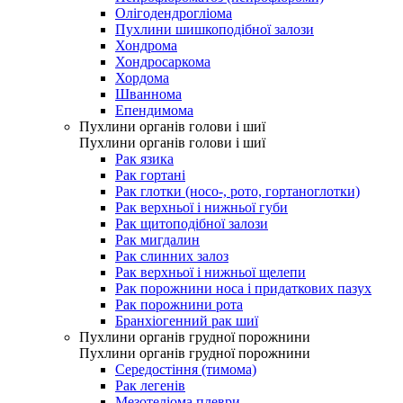
Олігодендрогліома
Пухлини шишкоподібної залози
Хондрома
Хондросаркома
Хордома
Шваннома
Епендимома
Пухлини органів голови і шиї
Пухлини органів голови і шиї
Рак язика
Рак гортані
Рак глотки (носо-, рото, гортаноглотки)
Рак верхньої і нижньої губи
Рак щитоподібної залози
Рак мигдалин
Рак слинних залоз
Рак верхньої і нижньої щелепи
Рак порожнини носа і придаткових пазух
Рак порожнини рота
Бранхіогенний рак шиї
Пухлини органів грудної порожнини
Пухлини органів грудної порожнини
Середостіння (тимома)
Рак легенів
Мезотеліома плеври