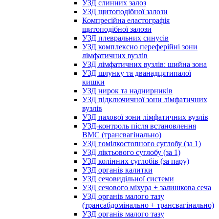
УЗД слинних залоз
УЗД щитоподібної залози
Компресійна еластографія
щитоподібної залози
УЗД плевральних синусів
УЗД комплексно переферійні зони
лімфатичних вузлів
УЗД лімфатичних вузлів: шийна зона
УЗД шлунку та дванадцятипалої
кишки
УЗД нирок та наднирників
УЗД підключичної зони лімфатичних
вузлів
УЗД пахової зони лімфатичних вузлів
УЗД-контроль після встановлення
ВМС (трансвагінально)
УЗД гомілкостопного суглобу (за 1)
УЗД ліктьового суглобу (за 1)
УЗД колінних суглобів (за пару)
УЗД органів калитки
УЗД сечовидільної системи
УЗД сечового міхура + залишкова сеча
УЗД органів малого тазу
(трансабдомінально + трансвагінально)
УЗД органів малого тазу