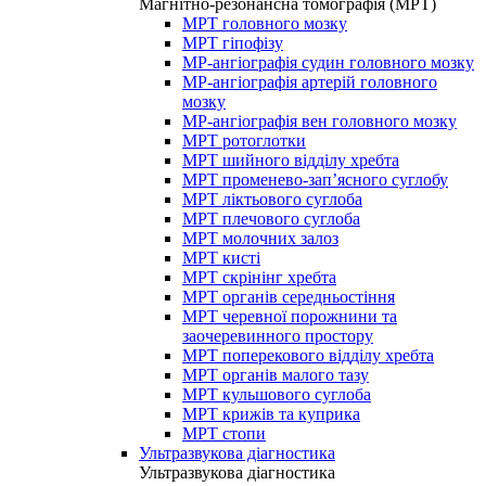
Магнітно-резонансна томографія (МРТ)
МРТ головного мозку
МРТ гіпофізу
МР-ангіографія судин головного мозку
МР-ангіографія артерій головного
мозку
МР-ангіографія вен головного мозку
МРТ ротоглотки
МРТ шийного відділу хребта
МРТ променево-зап’ясного суглобу
МРТ ліктьового суглоба
МРТ плечового суглоба
МРТ молочних залоз
МРТ кисті
МРТ скрінінг хребта
МРТ органів середньостіння
МРТ черевної порожнини та
заочеревинного простору
МРТ поперекового відділу хребта
МРТ органів малого тазу
МРТ кульшового суглоба
МРТ крижів та куприка
МРТ стопи
Ультразвукова діагностика
Ультразвукова діагностика