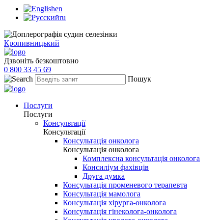
en
ru
Кропивницький
Дзвоніть безкоштовно
0 800 33 45 69
Пошук
Послуги
Послуги
Консультації
Консультації
Консультація онколога
Консультація онколога
Комплексна консультація онколога
Консиліум фахівців
Друга думка
Консультація променевого терапевта
Консультація мамолога
Консультація хірурга-онколога
Консультація гінеколога-онколога