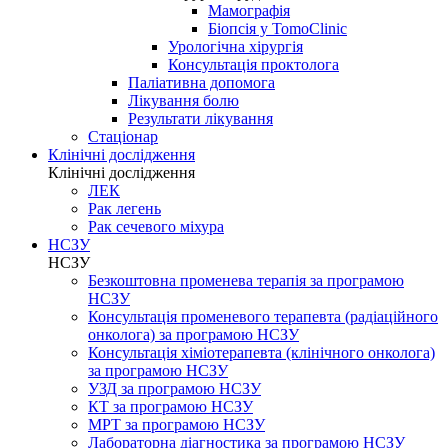
Мамографія
Біопсія у TomoClinic
Урологічна хірургія
Консультація проктолога
Паліативна допомога
Лікування болю
Результати лікування
Стаціонар
Клінічні дослідження
Клінічні дослідження
ЛЕК
Рак легень
Рак сечевого міхура
НСЗУ
НСЗУ
Безкоштовна променева терапія за програмою
НСЗУ
Консультація променевого терапевта (радіаційного
онколога) за програмою НСЗУ
Консультація хіміотерапевта (клінічного онколога)
за програмою НСЗУ
УЗД за програмою НСЗУ
КТ за програмою НСЗУ
МРТ за програмою НСЗУ
Лабораторна діагностика за програмою НСЗУ