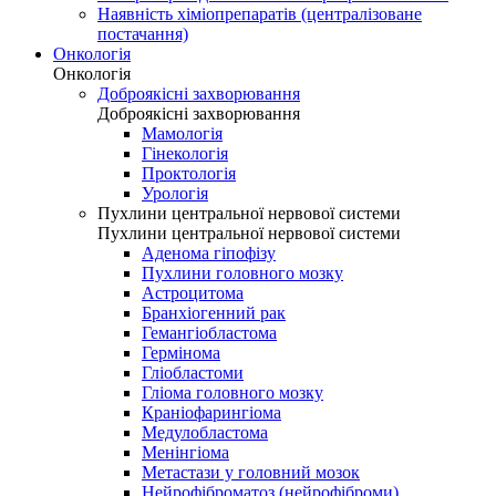
Наявність хіміопрепаратів (централізоване
постачання)
Онкологія
Онкологія
Доброякісні захворювання
Доброякісні захворювання
Мамологія
Гінекологія
Проктологія
Урологія
Пухлини центральної нервової системи
Пухлини центральної нервової системи
Аденома гіпофізу
Пухлини головного мозку
Астроцитома
Бранхіогенний рак
Гемангіобластома
Гермінома
Гліобластоми
Гліома головного мозку
Краніофарингіома
Медулобластома
Менінгіома
Метастази у головний мозок
Нейрофіброматоз (нейрофіброми)