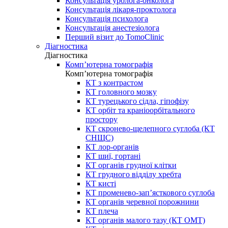
Консультація уролога-онколога
Консультація лікаря-проктолога
Консультація психолога
Консультація анестезіолога
Перший візит до TomoClinic
Діагностика
Діагностика
Комп’ютерна томографія
Комп’ютерна томографія
КТ з контрастом
КТ головного мозку
КТ турецького сідла, гіпофізу
КТ орбіт та краніоорбітального
простору
КТ скронево-щелепного суглоба (КТ
СНЩС)
КТ лор-органів
КТ шиї, гортані
КТ органів грудної клітки
КТ грудного відділу хребта
КТ кисті
КТ променево-зап’ясткового суглоба
КТ органів черевної порожнини
КТ плеча
КТ органів малого тазу (КТ ОМТ)