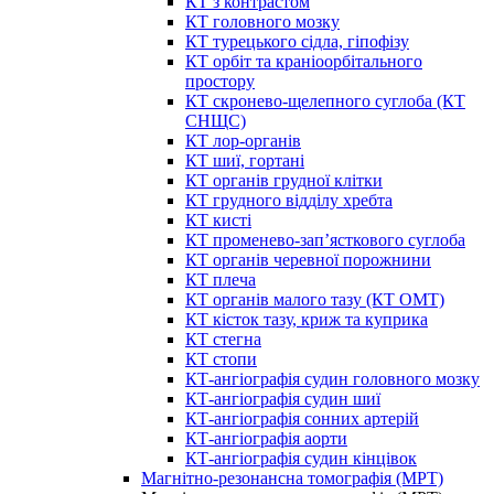
КТ з контрастом
КТ головного мозку
КТ турецького сідла, гіпофізу
КТ орбіт та краніоорбітального
простору
КТ скронево-щелепного суглоба (КТ
СНЩС)
КТ лор-органів
КТ шиї, гортані
КТ органів грудної клітки
КТ грудного відділу хребта
КТ кисті
КТ променево-зап’ясткового суглоба
КТ органів черевної порожнини
КТ плеча
КТ органів малого тазу (КТ ОМТ)
КТ кісток тазу, криж та куприка
КТ стегна
КТ стопи
КТ-ангіографія судин головного мозку
КТ-ангіографія судин шиї
КТ-ангіографія сонних артерій
КТ-ангіографія аорти
КТ-ангіографія судин кінцівок
Магнітно-резонансна томографія (МРТ)