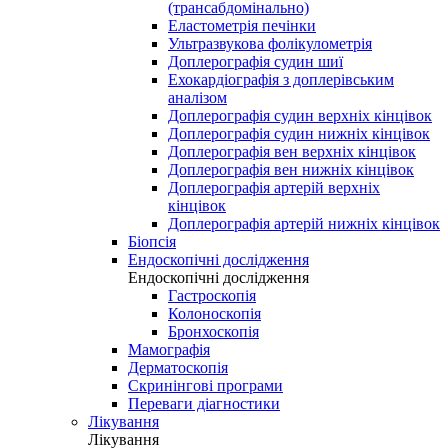
(трансабдомінально)
Еластометрія печінки
Ультразвукова фолікулометрія
Доплерографія судин шиї
Ехокардіографія з доплерівським
аналізом
Доплерографія судин верхніх кінцівок
Доплерографія судин нижніх кінцівок
Доплерографія вен верхніх кінцівок
Доплерографія вен нижніх кінцівок
Доплерографія артерій верхніх
кінцівок
Доплерографія артерій нижніх кінцівок
Біопсія
Ендоскопічні дослідження
Ендоскопічні дослідження
Гастроскопія
Колоноскопія
Бронхоскопія
Мамографія
Дерматоскопія
Скринінгові програми
Переваги діагностики
Лікування
Лікування