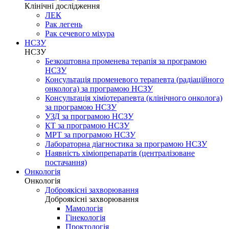
Клінічні дослідження
ЛЕК
Рак легень
Рак сечевого міхура
НСЗУ
НСЗУ
Безкоштовна променева терапія за програмою
НСЗУ
Консультація променевого терапевта (радіаційного
онколога) за програмою НСЗУ
Консультація хіміотерапевта (клінічного онколога)
за програмою НСЗУ
УЗД за програмою НСЗУ
КТ за програмою НСЗУ
МРТ за програмою НСЗУ
Лабораторна діагностика за програмою НСЗУ
Наявність хіміопрепаратів (централізоване
постачання)
Онкологія
Онкологія
Доброякісні захворювання
Доброякісні захворювання
Мамологія
Гінекологія
Проктологія