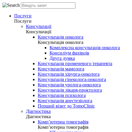
Послуги
Послуги
Консультації
Консультації
Консультація онколога
Консультація онколога
Комплексна консультація онколога
Консиліум фахівців
Друга думка
Консультація променевого терапевта
Консультація мамолога
Консультація хірурга-онколога
Консультація гінеколога-онколога
Консультація уролога-онколога
Консультація лікаря-проктолога
Консультація психолога
Консультація анестезіолога
Перший візит до TomoClinic
Діагностика
Діагностика
Комп’ютерна томографія
Комп’ютерна томографія