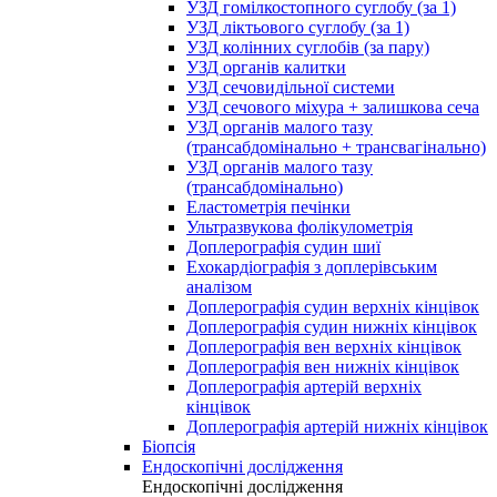
УЗД гомілкостопного суглобу (за 1)
УЗД ліктьового суглобу (за 1)
УЗД колінних суглобів (за пару)
УЗД органів калитки
УЗД сечовидільної системи
УЗД сечового міхура + залишкова сеча
УЗД органів малого тазу
(трансабдомінально + трансвагінально)
УЗД органів малого тазу
(трансабдомінально)
Еластометрія печінки
Ультразвукова фолікулометрія
Доплерографія судин шиї
Ехокардіографія з доплерівським
аналізом
Доплерографія судин верхніх кінцівок
Доплерографія судин нижніх кінцівок
Доплерографія вен верхніх кінцівок
Доплерографія вен нижніх кінцівок
Доплерографія артерій верхніх
кінцівок
Доплерографія артерій нижніх кінцівок
Біопсія
Ендоскопічні дослідження
Ендоскопічні дослідження