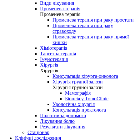
Види лікування
Променева терапія
Променева терапія
Променева терапія при раку простати
Променева терапія при раку
стравоходу
Променева терапія при раку прямої
кишки
Хіміотерапія
Таргетна терапія
Імунотерапія
Хірургія
Хірургія
Консультація хірурга-онколога
Хірургія грудної залози
Хірургія грудної залози
Мамографія
Біопсія у TomoClinic
Урологічна хірургія
Консультація проктолога
Паліативна допомога
Лікування болю
Результати лікування
Стаціонар
Клінічні дослідження