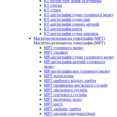
КТ кісток тазу, криж та куприка
КТ стегна
КТ стопи
КТ-ангіографія судин головного мозку
КТ-ангіографія судин шиї
КТ-ангіографія сонних артерій
КТ-ангіографія аорти
КТ-ангіографія судин кінцівок
Магнітно-резонансна томографія (МРТ)
Магнітно-резонансна томографія (МРТ)
МРТ головного мозку
МРТ гіпофізу
МР-ангіографія судин головного мозку
МР-ангіографія артерій головного
мозку
МР-ангіографія вен головного мозку
МРТ ротоглотки
МРТ шийного відділу хребта
МРТ променево-зап’ясного суглобу
МРТ ліктьового суглоба
МРТ плечового суглоба
МРТ молочних залоз
МРТ кисті
МРТ скрінінг хребта
МРТ органів середньостіння