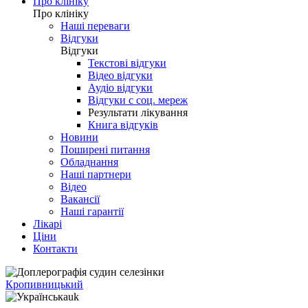
Про клініку
Про клініку
Наші переваги
Відгуки
Відгуки
Текстові відгуки
Відео відгуки
Аудіо відгуки
Відгуки с соц. мереж
Результати лікування
Книга відгуків
Новини
Поширені питання
Обладнання
Наші партнери
Відео
Вакансії
Наші гарантії
Лікарі
Ціни
Контакти
Кропивницький
uk