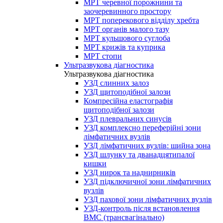
МРТ черевної порожнини та
заочеревинного простору
МРТ поперекового відділу хребта
МРТ органів малого тазу
МРТ кульшового суглоба
МРТ крижів та куприка
МРТ стопи
Ультразвукова діагностика
Ультразвукова діагностика
УЗД слинних залоз
УЗД щитоподібної залози
Компресійна еластографія
щитоподібної залози
УЗД плевральних синусів
УЗД комплексно переферійні зони
лімфатичних вузлів
УЗД лімфатичних вузлів: шийна зона
УЗД шлунку та дванадцятипалої
кишки
УЗД нирок та наднирників
УЗД підключичної зони лімфатичних
вузлів
УЗД пахової зони лімфатичних вузлів
УЗД-контроль після встановлення
ВМС (трансвагінально)