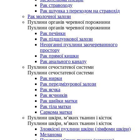
Рак стравоходу
Рак шлунка з переходом на стравохід
Рак молочної залози
Пухлини органів черевної порожнини
Пухлини органів черевної порожнини
Рак печінки
Рак підшлункової залози
Неорганні пухлини заочеревинного
простору
Рак прямої кишки
Рак анального каналу
Пухлини сечостатевої системи
Пухлини сечостатевої системи
Рак нирки
Рак передміхурової залози
Рак яєчка
Рак яєчників
Рак шийки матки
Рак тіла матки
Саркома матки
Пухлини шкіри, м’яких тканин і кісток
Пухлини шкіри, м’яких тканин і кісток
Злоякісні пухлини шкіри (лімфоми шкіри)
Меланома