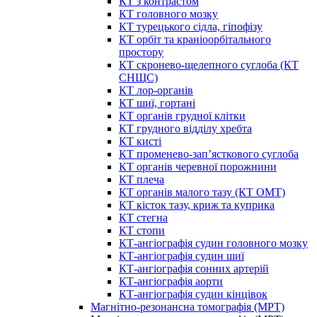
КТ з контрастом
КТ головного мозку
КТ турецького сідла, гіпофізу
КТ орбіт та краніоорбітального
простору
КТ скронево-щелепного суглоба (КТ
СНЩС)
КТ лор-органів
КТ шиї, гортані
КТ органів грудної клітки
КТ грудного відділу хребта
КТ кисті
КТ променево-зап’ясткового суглоба
КТ органів черевної порожнини
КТ плеча
КТ органів малого тазу (КТ ОМТ)
КТ кісток тазу, криж та куприка
КТ стегна
КТ стопи
КТ-ангіографія судин головного мозку
КТ-ангіографія судин шиї
КТ-ангіографія сонних артерій
КТ-ангіографія аорти
КТ-ангіографія судин кінцівок
Магнітно-резонансна томографія (МРТ)