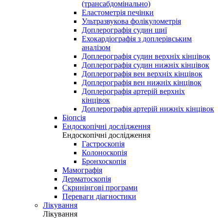
(трансабдомінально)
Еластометрія печінки
Ультразвукова фолікулометрія
Доплерографія судин шиї
Ехокардіографія з доплерівським
аналізом
Доплерографія судин верхніх кінцівок
Доплерографія судин нижніх кінцівок
Доплерографія вен верхніх кінцівок
Доплерографія вен нижніх кінцівок
Доплерографія артерій верхніх
кінцівок
Доплерографія артерій нижніх кінцівок
Біопсія
Ендоскопічні дослідження
Ендоскопічні дослідження
Гастроскопія
Колоноскопія
Бронхоскопія
Мамографія
Дерматоскопія
Скринінгові програми
Переваги діагностики
Лікування
Лікування