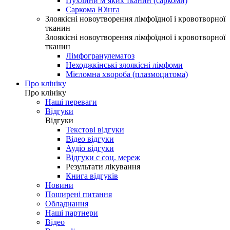
Пухлини м’яких тканин (саркоми)
Саркома Юінга
Злоякісні новоутворення лімфоїдної і кровотворної
тканин
Злоякісні новоутворення лімфоїдної і кровотворної
тканин
Лімфогранулематоз
Неходжкінські злоякісні лімфоми
Мієломна хвороба (плазмоцитома)
Про клініку
Про клініку
Наші переваги
Відгуки
Відгуки
Текстові відгуки
Відео відгуки
Аудіо відгуки
Відгуки с соц. мереж
Результати лікування
Книга відгуків
Новини
Поширені питання
Обладнання
Наші партнери
Відео