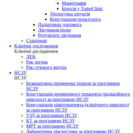
Мамографія
Біопсія у TomoClinic
Урологічна хірургія
Консультація проктолога
Паліативна допомога
Лікування болю
Результати лікування
Стаціонар
Клінічні дослідження
Клінічні дослідження
ЛЕК
Рак легень
Рак сечевого міхура
НСЗУ
НСЗУ
Безкоштовна променева терапія за програмою
НСЗУ
Консультація променевого терапевта (радіаційного
онколога) за програмою НСЗУ
Консультація хіміотерапевта (клінічного онколога)
за програмою НСЗУ
УЗД за програмою НСЗУ
КТ за програмою НСЗУ
МРТ за програмою НСЗУ
Лабораторна діагностика за програмою НСЗУ