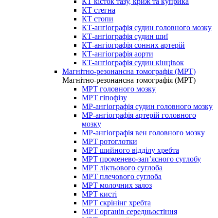
КТ кісток тазу, криж та куприка
КТ стегна
КТ стопи
КТ-ангіографія судин головного мозку
КТ-ангіографія судин шиї
КТ-ангіографія сонних артерій
КТ-ангіографія аорти
КТ-ангіографія судин кінцівок
Магнітно-резонансна томографія (МРТ)
Магнітно-резонансна томографія (МРТ)
МРТ головного мозку
МРТ гіпофізу
МР-ангіографія судин головного мозку
МР-ангіографія артерій головного
мозку
МР-ангіографія вен головного мозку
МРТ ротоглотки
МРТ шийного відділу хребта
МРТ променево-зап’ясного суглобу
МРТ ліктьового суглоба
МРТ плечового суглоба
МРТ молочних залоз
МРТ кисті
МРТ скрінінг хребта
МРТ органів середньостіння