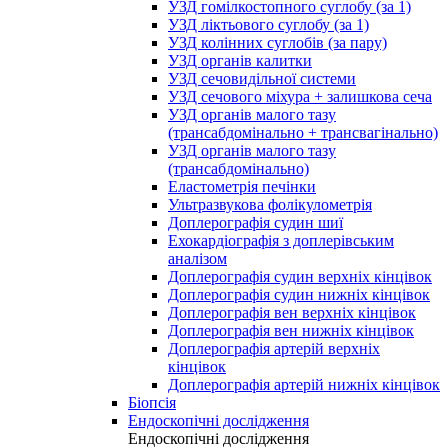
УЗД гомілкостопного суглобу (за 1)
УЗД ліктьового суглобу (за 1)
УЗД колінних суглобів (за пару)
УЗД органів калитки
УЗД сечовидільної системи
УЗД сечового міхура + залишкова сеча
УЗД органів малого тазу
(трансабдомінально + трансвагінально)
УЗД органів малого тазу
(трансабдомінально)
Еластометрія печінки
Ультразвукова фолікулометрія
Доплерографія судин шиї
Ехокардіографія з доплерівським
аналізом
Доплерографія судин верхніх кінцівок
Доплерографія судин нижніх кінцівок
Доплерографія вен верхніх кінцівок
Доплерографія вен нижніх кінцівок
Доплерографія артерій верхніх
кінцівок
Доплерографія артерій нижніх кінцівок
Біопсія
Ендоскопічні дослідження
Ендоскопічні дослідження