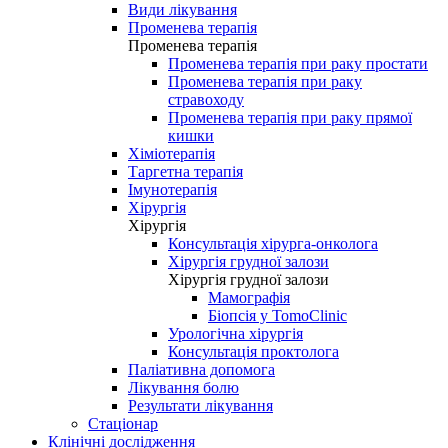
Види лікування
Променева терапія
Променева терапія
Променева терапія при раку простати
Променева терапія при раку
стравоходу
Променева терапія при раку прямої
кишки
Хіміотерапія
Таргетна терапія
Імунотерапія
Хірургія
Хірургія
Консультація хірурга-онколога
Хірургія грудної залози
Хірургія грудної залози
Мамографія
Біопсія у TomoClinic
Урологічна хірургія
Консультація проктолога
Паліативна допомога
Лікування болю
Результати лікування
Стаціонар
Клінічні дослідження