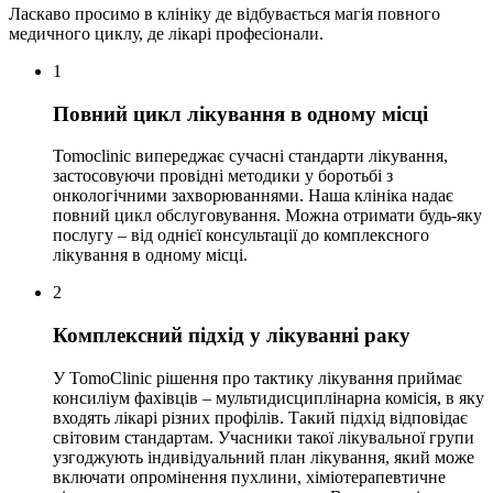
Ласкаво просимо в клініку де відбувається магія повного
медичного циклу, де лікарі професіонали.
1
Повний цикл лікування в одному місці
Tomoclinic випереджає сучасні стандарти лікування,
застосовуючи провідні методики у боротьбі з
онкологічними захворюваннями. Наша клініка надає
повний цикл обслуговування. Можна отримати будь-яку
послугу – від однієї консультації до комплексного
лікування в одному місці.
2
Комплексний підхід у лікуванні раку
У TomoClinic рішення про тактику лікування приймає
консиліум фахівців – мультидисциплінарна комісія, в яку
входять лікарі різних профілів. Такий підхід відповідає
світовим стандартам. Учасники такої лікувальної групи
узгоджують індивідуальний план лікування, який може
включати опромінення пухлини, хіміотерапевтичне