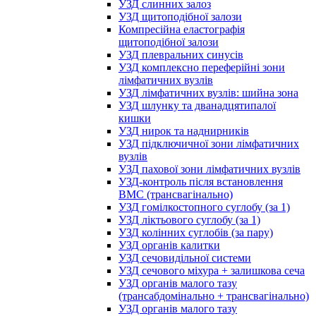
УЗД слинних залоз
УЗД щитоподібної залози
Компресійна еластографія
щитоподібної залози
УЗД плевральних синусів
УЗД комплексно переферійні зони
лімфатичних вузлів
УЗД лімфатичних вузлів: шийна зона
УЗД шлунку та дванадцятипалої
кишки
УЗД нирок та наднирників
УЗД підключичної зони лімфатичних
вузлів
УЗД пахової зони лімфатичних вузлів
УЗД-контроль після встановлення
ВМС (трансвагінально)
УЗД гомілкостопного суглобу (за 1)
УЗД ліктьового суглобу (за 1)
УЗД колінних суглобів (за пару)
УЗД органів калитки
УЗД сечовидільної системи
УЗД сечового міхура + залишкова сеча
УЗД органів малого тазу
(трансабдомінально + трансвагінально)
УЗД органів малого тазу