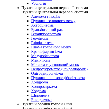
Урологія
Пухлини центральної нервової системи
Пухлини центральної нервової системи
Аденома гіпофізу
Пухлини головного мозку
Астроцитома
Бранхіогенний рак
Гемангіобластома
Гермінома
Гліобластоми
Гліома головного мозку
Краніофарингіома
Медулобластома
Менінгіома
Метастази у головний мозок
Нейрофіброматоз (нейрофіброми)
Олігодендрогліома
Пухлини шишкоподібної залози
Хондрома
Хондросаркома
Хордома
Шваннома
Епендимома
Пухлини органів голови і шиї
Пухлини органів голови і шиї