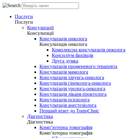
Послуги
Послуги
Консультації
Консультації
Консультація онколога
Консультація онколога
Комплексна консультація онколога
Консиліум фахівців
Друга думка
Консультація променевого терапевта
Консультація мамолога
Консультація хірурга-онколога
Консультація гінеколога-онколога
Консультація уролога-онколога
Консультація лікаря-проктолога
Консультація психолога
Консультація анестезіолога
Перший візит до TomoClinic
Діагностика
Діагностика
Комп’ютерна томографія
Комп’ютерна томографія