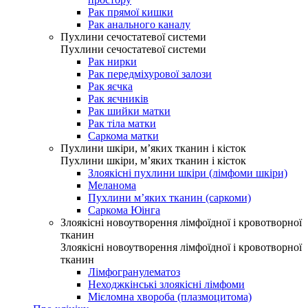
Рак прямої кишки
Рак анального каналу
Пухлини сечостатевої системи
Пухлини сечостатевої системи
Рак нирки
Рак передміхурової залози
Рак яєчка
Рак яєчників
Рак шийки матки
Рак тіла матки
Саркома матки
Пухлини шкіри, м’яких тканин і кісток
Пухлини шкіри, м’яких тканин і кісток
Злоякісні пухлини шкіри (лімфоми шкіри)
Меланома
Пухлини м’яких тканин (саркоми)
Саркома Юінга
Злоякісні новоутворення лімфоїдної і кровотворної
тканин
Злоякісні новоутворення лімфоїдної і кровотворної
тканин
Лімфогранулематоз
Неходжкінські злоякісні лімфоми
Мієломна хвороба (плазмоцитома)