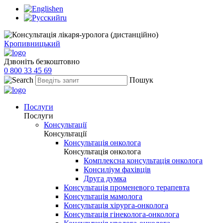
en
ru
Кропивницький
Дзвоніть безкоштовно
0 800 33 45 69
Пошук
Послуги
Послуги
Консультації
Консультації
Консультація онколога
Консультація онколога
Комплексна консультація онколога
Консиліум фахівців
Друга думка
Консультація променевого терапевта
Консультація мамолога
Консультація хірурга-онколога
Консультація гінеколога-онколога