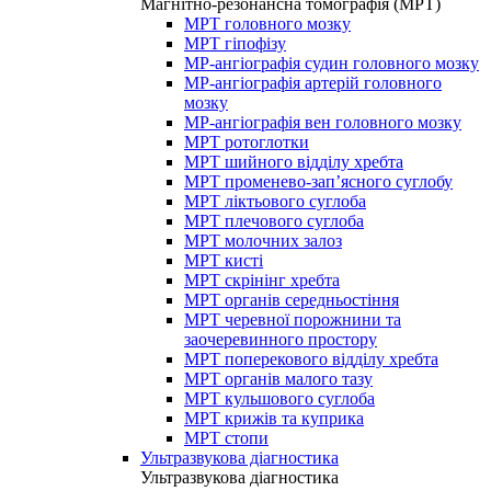
Магнітно-резонансна томографія (МРТ)
МРТ головного мозку
МРТ гіпофізу
МР-ангіографія судин головного мозку
МР-ангіографія артерій головного
мозку
МР-ангіографія вен головного мозку
МРТ ротоглотки
МРТ шийного відділу хребта
МРТ променево-зап’ясного суглобу
МРТ ліктьового суглоба
МРТ плечового суглоба
МРТ молочних залоз
МРТ кисті
МРТ скрінінг хребта
МРТ органів середньостіння
МРТ черевної порожнини та
заочеревинного простору
МРТ поперекового відділу хребта
МРТ органів малого тазу
МРТ кульшового суглоба
МРТ крижів та куприка
МРТ стопи
Ультразвукова діагностика
Ультразвукова діагностика