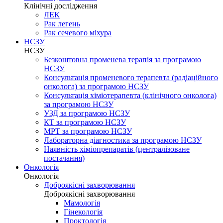
Клінічні дослідження
ЛЕК
Рак легень
Рак сечевого міхура
НСЗУ
НСЗУ
Безкоштовна променева терапія за програмою
НСЗУ
Консультація променевого терапевта (радіаційного
онколога) за програмою НСЗУ
Консультація хіміотерапевта (клінічного онколога)
за програмою НСЗУ
УЗД за програмою НСЗУ
КТ за програмою НСЗУ
МРТ за програмою НСЗУ
Лабораторна діагностика за програмою НСЗУ
Наявність хіміопрепаратів (централізоване
постачання)
Онкологія
Онкологія
Доброякісні захворювання
Доброякісні захворювання
Мамологія
Гінекологія
Проктологія