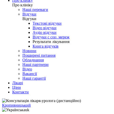
Про клініку
Про клініку
Наші переваги
Відгуки
Відгуки
Текстові відгуки
Відео відгуки
Аудіо відгуки
Відгуки с соц. мереж
Результати лікування
Книга відгуків
Новини
Поширені питання
Обладнання
Наші партнери
Відео
Вакансії
Наші гарантії
Лікарі
Ціни
Контакти
Кропивницький
uk