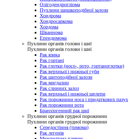
Олігодендрогліома
Пухлини шишкоподібної залози
Хондрома
Хондросаркома
Хордома
Шваннома
Епендимома
Пухлини органів голови і шиї
Пухлини органів голови і шиї
Рак язика
Рак гортані
Рак глотки (носо-, рото, гортаноглотки)
Рак верхньої і нижньої губи
Рак щитоподібної залози
Рак мигдалин
Рак слинних залоз
Рак верхньої і нижньої щелепи
Рак порожнини носа і придаткових пазух
Рак порожнини рота
Бранхіогенний рак шиї
Пухлини органів грудної порожнини
Пухлини органів грудної порожнини
Середостіння (тимома)
Рак легенів
Мезотеліома плеври