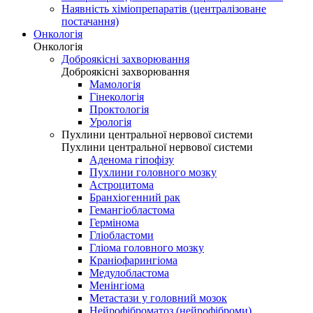
Наявність хіміопрепаратів (централізоване
постачання)
Онкологія
Онкологія
Доброякісні захворювання
Доброякісні захворювання
Мамологія
Гінекологія
Проктологія
Урологія
Пухлини центральної нервової системи
Пухлини центральної нервової системи
Аденома гіпофізу
Пухлини головного мозку
Астроцитома
Бранхіогенний рак
Гемангіобластома
Гермінома
Гліобластоми
Гліома головного мозку
Краніофарингіома
Медулобластома
Менінгіома
Метастази у головний мозок
Нейрофіброматоз (нейрофіброми)