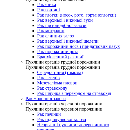
Рак язика
Рак гортані
Рак глотки (носо-, рото, гортаноглотки)
Рак верхньої і нижньої губи
Рак щитоподібної залози
Рак мигдалин
Рак слинних залоз
Рак верхньої і нижньої щелепи
Рак порожнини носа і придаткових пазух
Рак порожнини рота
Бранхіогенний рак шиї
Пухлини органів грудної порожнини
Пухлини органів грудної порожнини
Середостіння (тимома)
Рак легенів
Мезотеліома плеври
Рак стравоходу
Рак шлунка з переходом на стравохід
Рак молочної залози
Пухлини органів черевної порожнини
Пухлини органів черевної порожнини
Рак печінки
Рак підшлункової залози
Неорганні пухлини заочеревинного
простору