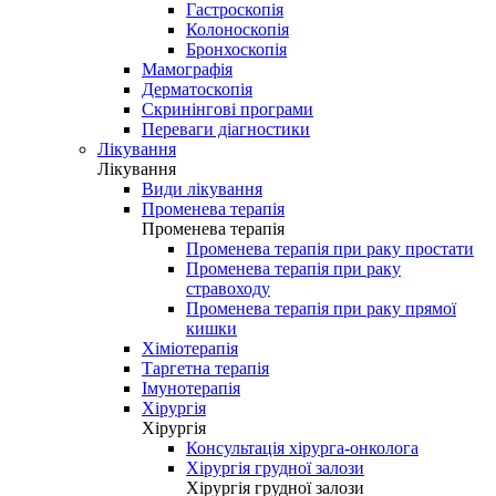
Гастроскопія
Колоноскопія
Бронхоскопія
Мамографія
Дерматоскопія
Скринінгові програми
Переваги діагностики
Лікування
Лікування
Види лікування
Променева терапія
Променева терапія
Променева терапія при раку простати
Променева терапія при раку
стравоходу
Променева терапія при раку прямої
кишки
Хіміотерапія
Таргетна терапія
Імунотерапія
Хірургія
Хірургія
Консультація хірурга-онколога
Хірургія грудної залози
Хірургія грудної залози