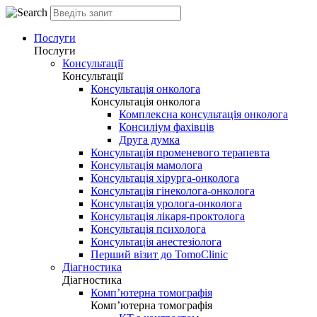
Послуги
Послуги
Консультації
Консультації
Консультація онколога
Консультація онколога
Комплексна консультація онколога
Консиліум фахівців
Друга думка
Консультація променевого терапевта
Консультація мамолога
Консультація хірурга-онколога
Консультація гінеколога-онколога
Консультація уролога-онколога
Консультація лікаря-проктолога
Консультація психолога
Консультація анестезіолога
Перший візит до TomoClinic
Діагностика
Діагностика
Комп’ютерна томографія
Комп’ютерна томографія