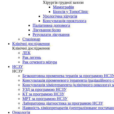
Хірургія грудної залози
Мамографія
Біопсія у TomoClinic
Урологічна хірургія
Консультація проктолога
Паліативна допомога
Лікування болю
Результати лікування
Стаціонар
Клінічні дослідження
Клінічні дослідження
ЛЕК
Рак легень
Рак сечевого міхура
НСЗУ
НСЗУ
Безкоштовна променева терапія за програмою НСЗ
Консультація променевого терапевта (радіаційного
Консультація хіміотерапевта (клінічного онколога)
УЗД за програмою НСЗУ
КТ за програмою НСЗУ
МРТ за програмою НСЗУ
Лабораторна діагностика за програмою НСЗУ
Наявність хіміопрепаратів (централізоване постачан
Онкологія