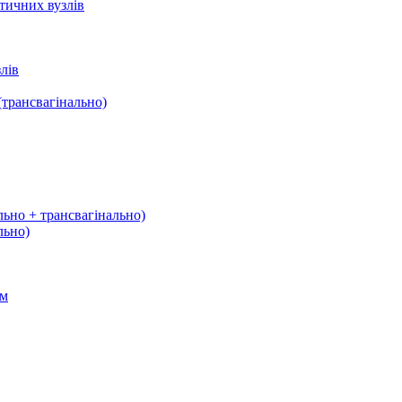
тичних вузлів
лів
трансвагінально)
льно + трансвагінально)
льно)
ом