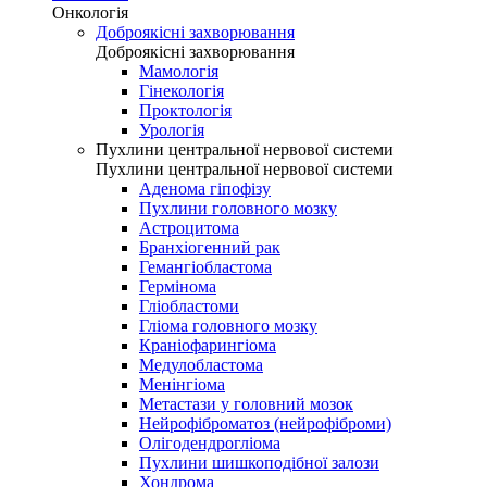
Онкологія
Доброякісні захворювання
Доброякісні захворювання
Мамологія
Гінекологія
Проктологія
Урологія
Пухлини центральної нервової системи
Пухлини центральної нервової системи
Аденома гіпофізу
Пухлини головного мозку
Астроцитома
Бранхіогенний рак
Гемангіобластома
Гермінома
Гліобластоми
Гліома головного мозку
Краніофарингіома
Медулобластома
Менінгіома
Метастази у головний мозок
Нейрофіброматоз (нейрофіброми)
Олігодендрогліома
Пухлини шишкоподібної залози
Хондрома