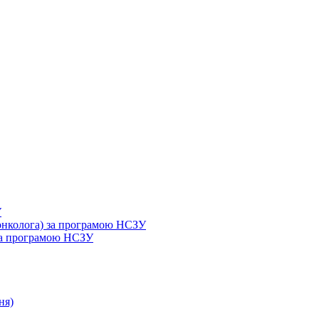
У
 онколога) за програмою НСЗУ
 за програмою НСЗУ
ня)