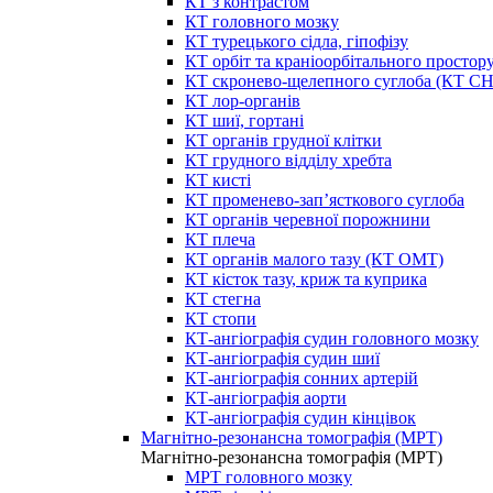
КТ з контрастом
КТ головного мозку
КТ турецького сідла, гіпофізу
КТ орбіт та краніоорбітального простор
КТ скронево-щелепного суглоба (КТ 
КТ лор-органів
КТ шиї, гортані
КТ органів грудної клітки
КТ грудного відділу хребта
КТ кисті
КТ променево-зап’ясткового суглоба
КТ органів черевної порожнини
КТ плеча
КТ органів малого тазу (КТ ОМТ)
КТ кісток тазу, криж та куприка
КТ стегна
КТ стопи
КТ-ангіографія судин головного мозку
КТ-ангіографія судин шиї
КТ-ангіографія сонних артерій
КТ-ангіографія аорти
КТ-ангіографія судин кінцівок
Магнітно-резонансна томографія (МРТ)
Магнітно-резонансна томографія (МРТ)
МРТ головного мозку