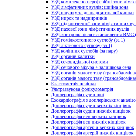
УЗД комплексно переферійні зони лімфа
УЗД лімфатичних вузлів: шийна зона
УЗД шлунку та дванадцятипалої кишки
УЗД нирок та наднирників
УЗД підключичної зони лімфатичних вуз
УЗД пахової зони лімфатичних вузлів
УЗД-контроль після встановлення ВМС (
УЗД гомілкостопного суглобу (за 1)
УЗД ліктьового суглобу (за 1)
УЗД колінних суглобів (за пару)
УЗД органів калитки
УЗД сечовидільної системи
УЗД сечового міхура + залишкова сеча
УЗД органів малого тазу (трансабдоміна
УЗД органів малого тазу (трансабдоміна
Еластометрія печінки
Ультразвукова фолікулометрія
Доплерографія судин шиї
Ехокардіографія з доплерівським аналіз
Доплерографія судин верхніх кінцівок
Доплерографія судин нижніх кінцівок
Доплерографія вен верхніх кінцівок
Доплерографія вен нижніх кінцівок
Доплерографія артерій верхніх кінцівок
Доплерографія артерій нижніх кінцівок