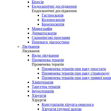
Біопсія
Ендоскопічні дослідження
Ендоскопічні дослідження
Гастроскопія
Колоноскопія
Бронхоскопія
Мамографія
Дерматоскопія
Скринінгові програми
Переваги діагностики
Лікування
Лікування
Види лікування
Променева терапія
Променева терапія
Променева терапія при раку простати
Променева терапія при раку стравоходу
Променева терапія при раку прямої киш
Хіміотерапія
Таргетна терапія
Імунотерапія
Хірургія
Хірургія
Консультація хірурга-онколога
Хірургія грудної залози