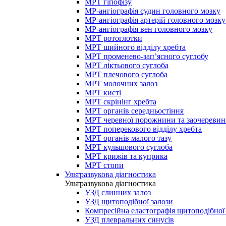
МРТ гіпофізу
МР-ангіографія судин головного мозку
МР-ангіографія артерій головного мозку
МР-ангіографія вен головного мозку
МРТ ротоглотки
МРТ шийного відділу хребта
МРТ променево-зап’ясного суглобу
МРТ ліктьового суглоба
МРТ плечового суглоба
МРТ молочних залоз
МРТ кисті
МРТ скрінінг хребта
МРТ органів середньостіння
МРТ черевної порожнини та заочеревин
МРТ поперекового відділу хребта
МРТ органів малого тазу
МРТ кульшового суглоба
МРТ крижів та куприка
МРТ стопи
Ультразвукова діагностика
Ультразвукова діагностика
УЗД слинних залоз
УЗД щитоподібної залози
Компресійна еластографія щитоподібної
УЗД плевральних синусів