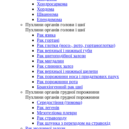
Хондросаркома
Хордома
Шваннома
Епендимома
Пухлини органів голови і шиї
Пухлини органів голови і шиї
Рак язика
Рак гортані
Рак глотки (носо-, рото, гортаноглотки)
Рак верхньої і нижньої губи
Рак щитоподібної залози
Рак мигдалин
Рак слинних залоз
Рак верхньої і нижньої щелепи
Рак порожнини носа і придаткових пазух
Рак порожнини рота
Бранхіогенний рак шиї
Пухлини органів грудної порожнини
Пухлини органів грудної порожнини
Середостіння (тимома)
Рак легенів
Мезотеліома плеври
Рак стравоходу
Рак шлунка з переходом на стравохід
Рак молочної залози