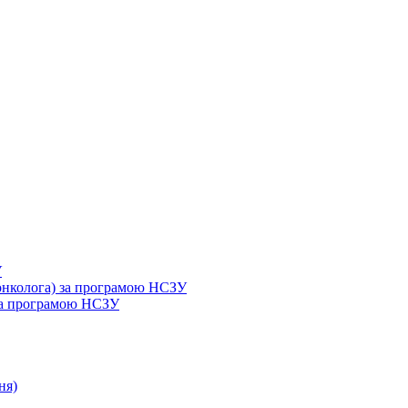
У
 онколога) за програмою НСЗУ
 за програмою НСЗУ
ня)