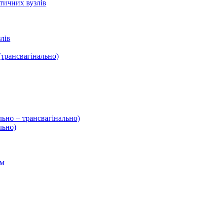
тичних вузлів
лів
трансвагінально)
льно + трансвагінально)
льно)
ом