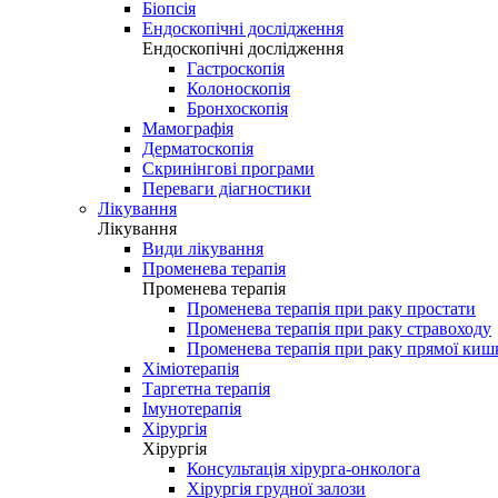
Біопсія
Ендоскопічні дослідження
Ендоскопічні дослідження
Гастроскопія
Колоноскопія
Бронхоскопія
Мамографія
Дерматоскопія
Скринінгові програми
Переваги діагностики
Лікування
Лікування
Види лікування
Променева терапія
Променева терапія
Променева терапія при раку простати
Променева терапія при раку стравоходу
Променева терапія при раку прямої киш
Хіміотерапія
Таргетна терапія
Імунотерапія
Хірургія
Хірургія
Консультація хірурга-онколога
Хірургія грудної залози