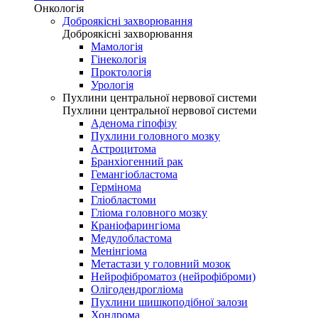
Онкологія
Доброякісні захворювання
Доброякісні захворювання
Мамологія
Гінекологія
Проктологія
Урологія
Пухлини центральної нервової системи
Пухлини центральної нервової системи
Аденома гіпофізу
Пухлини головного мозку
Астроцитома
Бранхіогенний рак
Гемангіобластома
Гермінома
Гліобластоми
Гліома головного мозку
Краніофарингіома
Медулобластома
Менінгіома
Метастази у головний мозок
Нейрофіброматоз (нейрофіброми)
Олігодендрогліома
Пухлини шишкоподібної залози
Хондрома