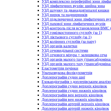
УЗД комплексно переферійні зони лімфа
УЗД лімфатичних вузлів: шийна зона
УЗД шлунку та дванадцятипалої кишки
УЗД нирок та наднирників
УЗД підключичної зони лімфатичних вуз
УЗД пахової зони лімфатичних вузлів
УЗД-контроль після встановлення ВМС (
УЗД гомілкостопного суглобу (за 1)
УЗД ліктьового суглобу (за 1)
УЗД колінних суглобів (за пару)
УЗД органів калитки
УЗД сечовидільної системи
УЗД сечового міхура + залишкова сеча
УЗД органів малого тазу (трансабдоміна
УЗД органів малого тазу (трансабдоміна
Еластометрія печінки
Ультразвукова фолікулометрія
Доплерографія судин шиї
Ехокардіографія з доплерівським аналіз
Доплерографія судин верхніх кінцівок
Доплерографія судин нижніх кінцівок
Доплерографія вен верхніх кінцівок
Доплерографія вен нижніх кінцівок
Доплерографія артерій верхніх кінцівок
Доплерографія артерій нижніх кінцівок