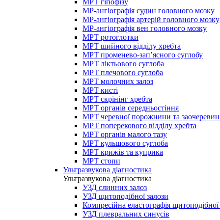
МРТ гіпофізу
МР-ангіографія судин головного мозку
МР-ангіографія артерій головного мозку
МР-ангіографія вен головного мозку
МРТ ротоглотки
МРТ шийного відділу хребта
МРТ променево-зап’ясного суглобу
МРТ ліктьового суглоба
МРТ плечового суглоба
МРТ молочних залоз
МРТ кисті
МРТ скрінінг хребта
МРТ органів середньостіння
МРТ черевної порожнини та заочеревин
МРТ поперекового відділу хребта
МРТ органів малого тазу
МРТ кульшового суглоба
МРТ крижів та куприка
МРТ стопи
Ультразвукова діагностика
Ультразвукова діагностика
УЗД слинних залоз
УЗД щитоподібної залози
Компресійна еластографія щитоподібної
УЗД плевральних синусів