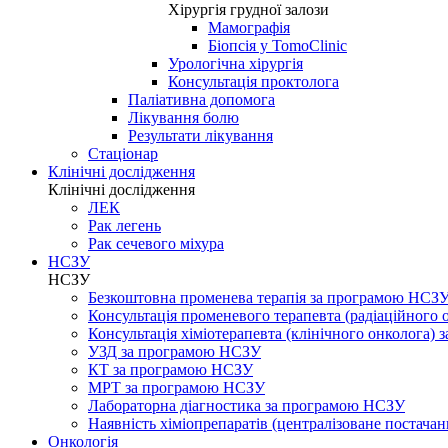
Хірургія грудної залози
Мамографія
Біопсія у TomoClinic
Урологічна хірургія
Консультація проктолога
Паліативна допомога
Лікування болю
Результати лікування
Стаціонар
Клінічні дослідження
Клінічні дослідження
ЛЕК
Рак легень
Рак сечевого міхура
НСЗУ
НСЗУ
Безкоштовна променева терапія за програмою НСЗ
Консультація променевого терапевта (радіаційного
Консультація хіміотерапевта (клінічного онколога)
УЗД за програмою НСЗУ
КТ за програмою НСЗУ
МРТ за програмою НСЗУ
Лабораторна діагностика за програмою НСЗУ
Наявність хіміопрепаратів (централізоване постачан
Онкологія