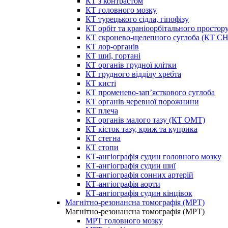
КТ з контрастом
КТ головного мозку
КТ турецького сідла, гіпофізу
КТ орбіт та краніоорбітального простор
КТ скронево-щелепного суглоба (КТ 
КТ лор-органів
КТ шиї, гортані
КТ органів грудної клітки
КТ грудного відділу хребта
КТ кисті
КТ променево-зап’ясткового суглоба
КТ органів черевної порожнини
КТ плеча
КТ органів малого тазу (КТ ОМТ)
КТ кісток тазу, криж та куприка
КТ стегна
КТ стопи
КТ-ангіографія судин головного мозку
КТ-ангіографія судин шиї
КТ-ангіографія сонних артерій
КТ-ангіографія аорти
КТ-ангіографія судин кінцівок
Магнітно-резонансна томографія (МРТ)
Магнітно-резонансна томографія (МРТ)
МРТ головного мозку