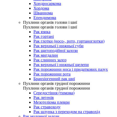
Хондросаркома
Хордома
Шваннома
Епендимома
Пухлини органів голови і шиї
Пухлини органів голови і шиї
Рак язика
Рак гортані
Рак глотки (носо-, рото, гортаноглотки)
Рак верхньої і нижньої губи
Рак щитоподібної залози
Рак мигдалин
Рак слинних залоз
Рак верхньої і нижньої щелепи
Рак порожнини носа і придаткових пазух
Рак порожнини рота
Бранхіогенний рак шиї
Пухлини органів грудної порожнини
Пухлини органів грудної порожнини
Середостіння (тимома)
Рак легенів
Мезотеліома плеври
Рак стравоходу
Рак шлунка з переходом на стравохід
Рак молочної залози