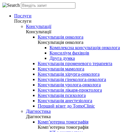
Послуги
Послуги
Консультації
Консультації
Консультація онколога
Консультація онколога
Комплексна консультація онколога
Консиліум фахівців
Друга думка
Консультація променевого терапевта
Консультація мамолога
Консультація хірурга-онколога
Консультація гінеколога-онколога
Консультація уролога-онколога
Консультація лікаря-проктолога
Консультація психолога
Консультація анестезіолога
Перший візит до TomoClinic
Діагностика
Діагностика
Комп’ютерна томографія
Комп’ютерна томографія