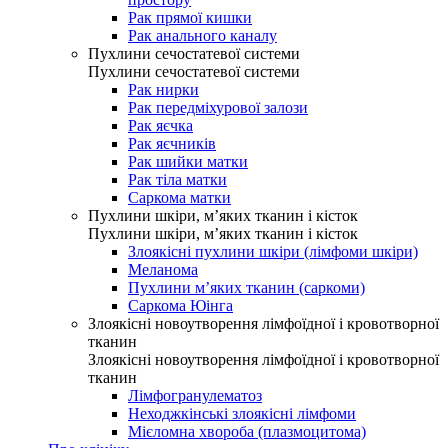
Рак прямої кишки
Рак анального каналу
Пухлини сечостатевої системи
Пухлини сечостатевої системи
Рак нирки
Рак передміхурової залози
Рак яєчка
Рак яєчників
Рак шийки матки
Рак тіла матки
Саркома матки
Пухлини шкіри, м’яких тканин і кісток
Пухлини шкіри, м’яких тканин і кісток
Злоякісні пухлини шкіри (лімфоми шкіри)
Меланома
Пухлини м’яких тканин (саркоми)
Саркома Юінга
Злоякісні новоутворення лімфоїдної і кровотворної
тканин
Злоякісні новоутворення лімфоїдної і кровотворної
тканин
Лімфогранулематоз
Неходжкінські злоякісні лімфоми
Мієломна хвороба (плазмоцитома)