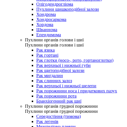
Олігодендрогліома
Пухлини шишкоподібної залози
Хондрома
Хондросаркома
Хордома
Шваннома
Епендимома
Пухлини органів голови і шиї
Пухлини органів голови і шиї
Рак язика
Рак гортані
Рак глотки (носо-, рото, гортаноглотки)
Рак верхньої і нижньої губи
Рак щитоподібної залози
Рак мигдалин
Рак слинних залоз
Рак верхньої і нижньої щелепи
Рак порожнини носа і придаткових пазух
Рак порожнини рота
Бранхіогенний рак шиї
Пухлини органів грудної порожнини
Пухлини органів грудної порожнини
Середостіння (тимома)
Рак легенів
Мезотеліома плеври