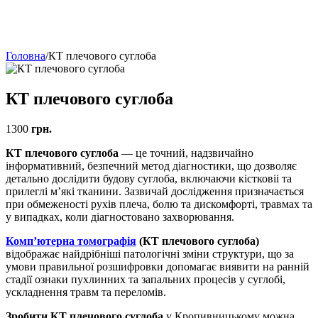
Головна
/
КТ плечового суглоба
КТ плечового суглоба
1300
грн.
КТ плечового суглоба
— це точний, надзвичайно
інформативний, безпечний метод діагностики, що дозволяє
детально дослідити будову суглоба, включаючи кістковіі та
прилеглі м’які тканини. Зазвичай дослідження призначається
при обмеженості рухів плеча, болю та дискомфорті, травмах та
у випадках, коли діагностовано захворювання.
Комп’ютерна томографія
(КТ плечового суглоба)
відображає найдрібніші патологічні зміни структури, що за
умови правильної розшифровки допомагає виявити на ранній
стадії ознаки пухлинних та запальних процесів у суглобі,
ускладнення травм та переломів.
Зробити КТ плечового суглоба
у Кропивницькому можна,