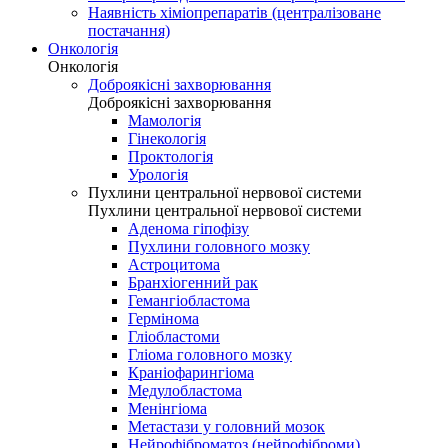
Наявність хіміопрепаратів (централізоване
постачання)
Онкологія
Онкологія
Доброякісні захворювання
Доброякісні захворювання
Мамологія
Гінекологія
Проктологія
Урологія
Пухлини центральної нервової системи
Пухлини центральної нервової системи
Аденома гіпофізу
Пухлини головного мозку
Астроцитома
Бранхіогенний рак
Гемангіобластома
Гермінома
Гліобластоми
Гліома головного мозку
Краніофарингіома
Медулобластома
Менінгіома
Метастази у головний мозок
Нейрофіброматоз (нейрофіброми)