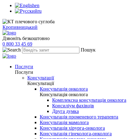
en
ru
Кропивницький
Дзвоніть безкоштовно
0 800 33 45 69
Пошук
Послуги
Послуги
Консультації
Консультації
Консультація онколога
Консультація онколога
Комплексна консультація онколога
Консиліум фахівців
Друга думка
Консультація променевого терапевта
Консультація мамолога
Консультація хірурга-онколога
Консультація гінеколога-онколога