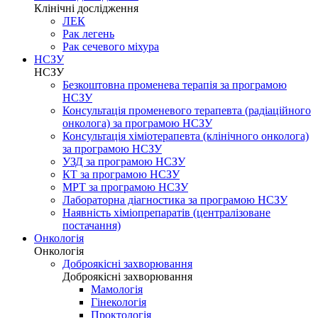
Клінічні дослідження
ЛЕК
Рак легень
Рак сечевого міхура
НСЗУ
НСЗУ
Безкоштовна променева терапія за програмою
НСЗУ
Консультація променевого терапевта (радіаційного
онколога) за програмою НСЗУ
Консультація хіміотерапевта (клінічного онколога)
за програмою НСЗУ
УЗД за програмою НСЗУ
КТ за програмою НСЗУ
МРТ за програмою НСЗУ
Лабораторна діагностика за програмою НСЗУ
Наявність хіміопрепаратів (централізоване
постачання)
Онкологія
Онкологія
Доброякісні захворювання
Доброякісні захворювання
Мамологія
Гінекологія
Проктологія