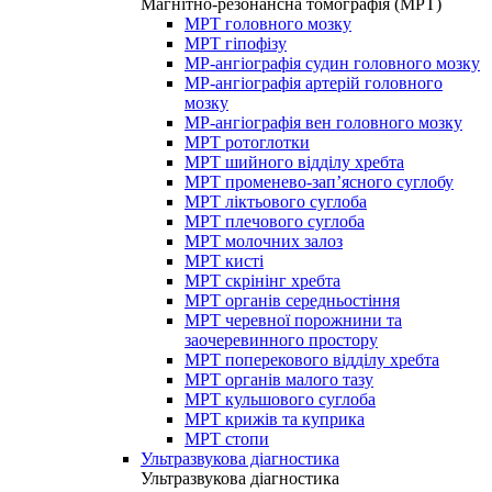
Магнітно-резонансна томографія (МРТ)
МРТ головного мозку
МРТ гіпофізу
МР-ангіографія судин головного мозку
МР-ангіографія артерій головного
мозку
МР-ангіографія вен головного мозку
МРТ ротоглотки
МРТ шийного відділу хребта
МРТ променево-зап’ясного суглобу
МРТ ліктьового суглоба
МРТ плечового суглоба
МРТ молочних залоз
МРТ кисті
МРТ скрінінг хребта
МРТ органів середньостіння
МРТ черевної порожнини та
заочеревинного простору
МРТ поперекового відділу хребта
МРТ органів малого тазу
МРТ кульшового суглоба
МРТ крижів та куприка
МРТ стопи
Ультразвукова діагностика
Ультразвукова діагностика