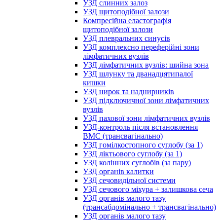
УЗД слинних залоз
УЗД щитоподібної залози
Компресійна еластографія
щитоподібної залози
УЗД плевральних синусів
УЗД комплексно переферійні зони
лімфатичних вузлів
УЗД лімфатичних вузлів: шийна зона
УЗД шлунку та дванадцятипалої
кишки
УЗД нирок та наднирників
УЗД підключичної зони лімфатичних
вузлів
УЗД пахової зони лімфатичних вузлів
УЗД-контроль після встановлення
ВМС (трансвагінально)
УЗД гомілкостопного суглобу (за 1)
УЗД ліктьового суглобу (за 1)
УЗД колінних суглобів (за пару)
УЗД органів калитки
УЗД сечовидільної системи
УЗД сечового міхура + залишкова сеча
УЗД органів малого тазу
(трансабдомінально + трансвагінально)
УЗД органів малого тазу