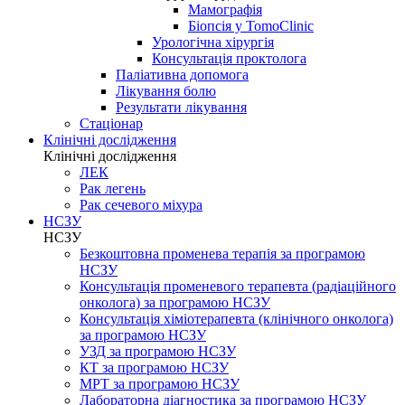
Мамографія
Біопсія у TomoClinic
Урологічна хірургія
Консультація проктолога
Паліативна допомога
Лікування болю
Результати лікування
Стаціонар
Клінічні дослідження
Клінічні дослідження
ЛЕК
Рак легень
Рак сечевого міхура
НСЗУ
НСЗУ
Безкоштовна променева терапія за програмою
НСЗУ
Консультація променевого терапевта (радіаційного
онколога) за програмою НСЗУ
Консультація хіміотерапевта (клінічного онколога)
за програмою НСЗУ
УЗД за програмою НСЗУ
КТ за програмою НСЗУ
МРТ за програмою НСЗУ
Лабораторна діагностика за програмою НСЗУ