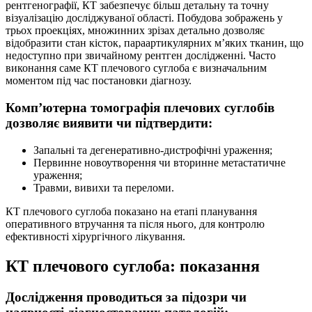
рентгенографії, КТ забезпечує більш детальну та точну
візуалізацію досліджуваної області. Побудова зображень у
трьох проекціях, множинних зрізах детально дозволяє
відобразити стан кісток, параартикулярних м’яких тканин, що
недоступно при звичайному рентген дослідженні. Часто
виконання саме КТ плечового суглоба є визначальним
моментом під час постановки діагнозу.
Комп’ютерна томографія плечових суглобів
дозволяє виявити чи підтвердити:
Запальні та дегенеративно-дистрофічні ураження;
Первинне новоутворення чи вторинне метастатичне
ураження;
Травми, вивихи та переломи.
КТ плечового суглоба показано на етапі планування
оперативного втручання та після нього, для контролю
ефективності хірургічного лікування.
КТ плечового суглоба: показання
Дослідження проводиться за підозри чи