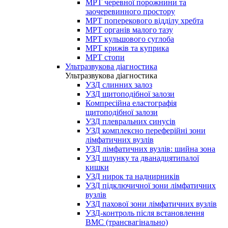
МРТ черевної порожнини та
заочеревинного простору
МРТ поперекового відділу хребта
МРТ органів малого тазу
МРТ кульшового суглоба
МРТ крижів та куприка
МРТ стопи
Ультразвукова діагностика
Ультразвукова діагностика
УЗД слинних залоз
УЗД щитоподібної залози
Компресійна еластографія
щитоподібної залози
УЗД плевральних синусів
УЗД комплексно переферійні зони
лімфатичних вузлів
УЗД лімфатичних вузлів: шийна зона
УЗД шлунку та дванадцятипалої
кишки
УЗД нирок та наднирників
УЗД підключичної зони лімфатичних
вузлів
УЗД пахової зони лімфатичних вузлів
УЗД-контроль після встановлення
ВМС (трансвагінально)