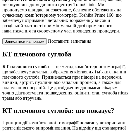
звернувшись до медичного центру TomoClinic. Ми
пропонуємо швидке, високоточне, безпечне обстеження на
сучасному комп’ютерному томографі Toshiba Prime 160, що
забезпечує отримання детальних зображень у високій
роздільній здатності при мінімальній дозі променевого
навантаження та скороченому часі проведення процедури.
Поставити запитання
Записатися на прийом
КТ плечового суглоба
КТ плечового суглоба
— це метод комп’ютерної томографії,
що забезпечує детальні зображення кісткових і м’яких тканин
плечового суглоба. Призначається при підозрі на переломи,
вивихи, артрит, пухлини або запальні процеси, а також для
планування операцій. Це дослідження допомагає лікарям
точно діагностувати пошкодження, оцінити стан суглоба після
травм або втручань.
КТ плечового суглоба: що показує?
Принцип дії комп’ютерної томографії полягає у використанні
рентгенівського випромінювання. На відміну від стандартної