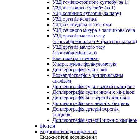
УЗД гомілкостопного суглобу (за 1)
УЗД ліктьового суглобу (за 1)
УЗД колінних суглобів (за пару)
УЗД органів калитки
УЗД сечовидільної системи
УЗД сечового міхура + залишкова сеча
УЗД органів малого тазу
(трансабдомінально + трансвагінально)
УЗД органів малого тазу
(трансабдомінально)
Еластометрія печінки
Ультразвукова фолікулометрія
Доплерографія судин шиї
Ехокардіографія з доплерівським
аналізом
Доплерографія судин верхніх кінцівок
Доплерографія судин нижніх кінцівок
Доплерографія вен верхніх кінцівок
Доплерографія вен нижніх кінцівок
Доплерографія артерій верхніх
кінцівок
Доплерографія артерій нижніх кінцівок
Біопсія
Ендоскопічні дослідження
Ендоскопічні дослідження