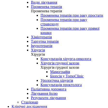
Види лікування
Променева терапія
Променева терапія
Променева терапія при раку простати
Променева терапія при раку
стравоходу
Променева терапія при раку прямої
кишки
Хіміотерапія
Таргетна терапія
Імунотерапія
Хірургія
Хірургія
Консультація хірурга-онколога
Хірургія грудної залози
Хірургія грудної залози
Мамографія
Біопсія у TomoClinic
Урологічна хірургія
Консультація проктолога
Паліативна допомога
Лікування болю
Результати лікування
Стаціонар
Клінічні дослідження