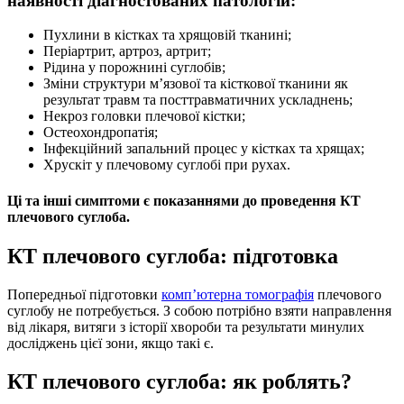
наявності діагностованих патологій:
Пухлини в кістках та хрящовій тканині;
Періартрит, артроз, артрит;
Рідина у порожнині суглобів;
Зміни структури м’язової та кісткової тканини як
результат травм та посттравматичних ускладнень;
Некроз головки плечової кістки;
Остеохондропатія;
Інфекційний запальний процес у кістках та хрящах;
Хрускіт у плечовому суглобі при рухах.
Ці та інші симптоми є показаннями до проведення КТ
плечового суглоба.
КТ плечового суглоба: підготовка
Попередньої підготовки
комп’ютерна томографія
плечового
суглобу не потребується. З собою потрібно взяти направлення
від лікаря, витяги з історії хвороби та результати минулих
досліджень цієї зони, якщо такі є.
КТ плечового суглоба: як роблять?