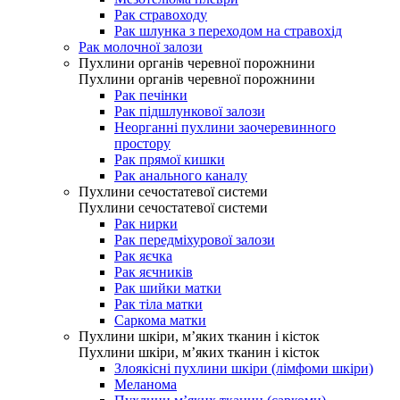
Рак стравоходу
Рак шлунка з переходом на стравохід
Рак молочної залози
Пухлини органів черевної порожнини
Пухлини органів черевної порожнини
Рак печінки
Рак підшлункової залози
Неорганні пухлини заочеревинного
простору
Рак прямої кишки
Рак анального каналу
Пухлини сечостатевої системи
Пухлини сечостатевої системи
Рак нирки
Рак передміхурової залози
Рак яєчка
Рак яєчників
Рак шийки матки
Рак тіла матки
Саркома матки
Пухлини шкіри, м’яких тканин і кісток
Пухлини шкіри, м’яких тканин і кісток
Злоякісні пухлини шкіри (лімфоми шкіри)
Меланома