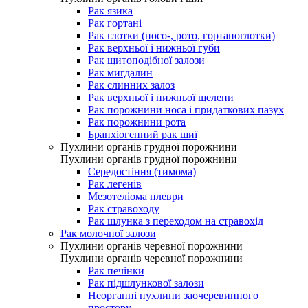
Рак язика
Рак гортані
Рак глотки (носо-, рото, гортаноглотки)
Рак верхньої і нижньої губи
Рак щитоподібної залози
Рак мигдалин
Рак слинних залоз
Рак верхньої і нижньої щелепи
Рак порожнини носа і придаткових пазух
Рак порожнини рота
Бранхіогенний рак шиї
Пухлини органів грудної порожнини
Пухлини органів грудної порожнини
Середостіння (тимома)
Рак легенів
Мезотеліома плеври
Рак стравоходу
Рак шлунка з переходом на стравохід
Рак молочної залози
Пухлини органів черевної порожнини
Пухлини органів черевної порожнини
Рак печінки
Рак підшлункової залози
Неорганні пухлини заочеревинного
простору