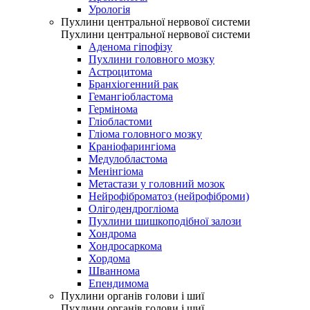
Урологія
Пухлини центральної нервової системи
Пухлини центральної нервової системи
Аденома гіпофізу
Пухлини головного мозку
Астроцитома
Бранхіогенний рак
Гемангіобластома
Гермінома
Гліобластоми
Гліома головного мозку
Краніофарингіома
Медулобластома
Менінгіома
Метастази у головний мозок
Нейрофіброматоз (нейрофіброми)
Олігодендрогліома
Пухлини шишкоподібної залози
Хондрома
Хондросаркома
Хордома
Шваннома
Епендимома
Пухлини органів голови і шиї
Пухлини органів голови і шиї