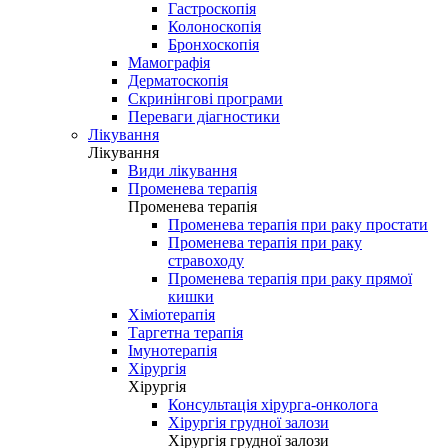
Гастроскопія
Колоноскопія
Бронхоскопія
Мамографія
Дерматоскопія
Скринінгові програми
Переваги діагностики
Лікування
Лікування
Види лікування
Променева терапія
Променева терапія
Променева терапія при раку простати
Променева терапія при раку
стравоходу
Променева терапія при раку прямої
кишки
Хіміотерапія
Таргетна терапія
Імунотерапія
Хірургія
Хірургія
Консультація хірурга-онколога
Хірургія грудної залози
Хірургія грудної залози