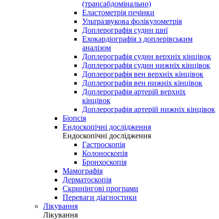
(трансабдомінально)
Еластометрія печінки
Ультразвукова фолікулометрія
Доплерографія судин шиї
Ехокардіографія з доплерівським
аналізом
Доплерографія судин верхніх кінцівок
Доплерографія судин нижніх кінцівок
Доплерографія вен верхніх кінцівок
Доплерографія вен нижніх кінцівок
Доплерографія артерій верхніх
кінцівок
Доплерографія артерій нижніх кінцівок
Біопсія
Ендоскопічні дослідження
Ендоскопічні дослідження
Гастроскопія
Колоноскопія
Бронхоскопія
Мамографія
Дерматоскопія
Скринінгові програми
Переваги діагностики
Лікування
Лікування