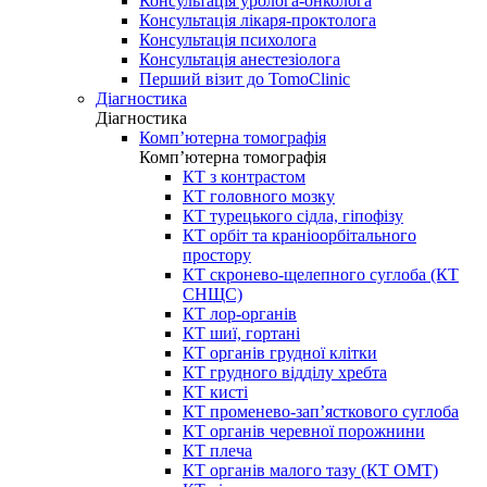
Консультація уролога-онколога
Консультація лікаря-проктолога
Консультація психолога
Консультація анестезіолога
Перший візит до TomoClinic
Діагностика
Діагностика
Комп’ютерна томографія
Комп’ютерна томографія
КТ з контрастом
КТ головного мозку
КТ турецького сідла, гіпофізу
КТ орбіт та краніоорбітального
простору
КТ скронево-щелепного суглоба (КТ
СНЩС)
КТ лор-органів
КТ шиї, гортані
КТ органів грудної клітки
КТ грудного відділу хребта
КТ кисті
КТ променево-зап’ясткового суглоба
КТ органів черевної порожнини
КТ плеча
КТ органів малого тазу (КТ ОМТ)