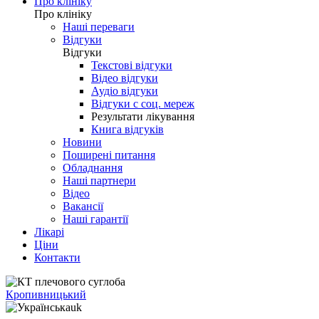
Про клініку
Про клініку
Наші переваги
Відгуки
Відгуки
Текстові відгуки
Відео відгуки
Аудіо відгуки
Відгуки с соц. мереж
Результати лікування
Книга відгуків
Новини
Поширені питання
Обладнання
Наші партнери
Відео
Вакансії
Наші гарантії
Лікарі
Ціни
Контакти
Кропивницький
uk