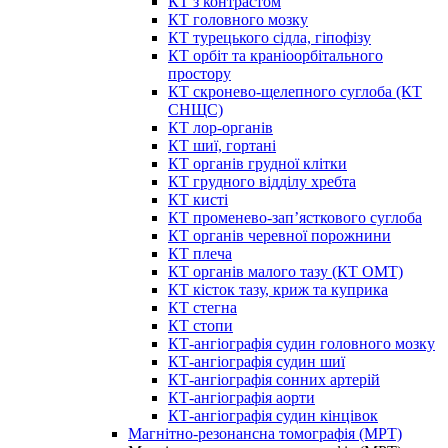
КТ з контрастом
КТ головного мозку
КТ турецького сідла, гіпофізу
КТ орбіт та краніоорбітального
простору
КТ скронево-щелепного суглоба (КТ
СНЩС)
КТ лор-органів
КТ шиї, гортані
КТ органів грудної клітки
КТ грудного відділу хребта
КТ кисті
КТ променево-зап’ясткового суглоба
КТ органів черевної порожнини
КТ плеча
КТ органів малого тазу (КТ ОМТ)
КТ кісток тазу, криж та куприка
КТ стегна
КТ стопи
КТ-ангіографія судин головного мозку
КТ-ангіографія судин шиї
КТ-ангіографія сонних артерій
КТ-ангіографія аорти
КТ-ангіографія судин кінцівок
Магнітно-резонансна томографія (МРТ)