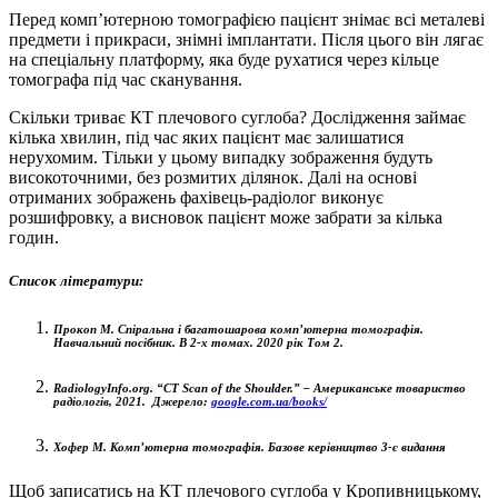
Перед комп’ютерною томографією пацієнт знімає всі металеві
предмети і прикраси, знімні імплантати. Після цього він лягає
на спеціальну платформу, яка буде рухатися через кільце
томографа під час сканування.
Скільки триває КТ плечового суглоба? Дослідження займає
кілька хвилин, під час яких пацієнт має залишатися
нерухомим. Тільки у цьому випадку зображення будуть
високоточними, без розмитих ділянок. Далі на основі
отриманих зображень фахівець-радіолог виконує
розшифровку, а висновок пацієнт може забрати за кілька
годин.
Список літератури:
Прокоп М. Спіральна і багатошарова комп’ютерна томографія.
Навчальний посібник. В 2-х томах. 2020 рік Том 2.
RadiologyInfo.org. “CT Scan of the Shoulder.” – Американське товариство
радіологів, 2021.
Джерело:
google.com.ua/books/
Хофер М. Комп’ютерна томографія. Базове керівництво 3-є видання
Щоб записатись на КТ плечового суглоба у Кропивницькому,