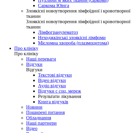
Пухлини м’яких тканин (саркоми)
Саркома Юінга
Злоякісні новоутворення лімфоїдної і кровотворної
тканин
Злоякісні новоутворення лімфоїдної і кровотворної
тканин
Лімфогранулематоз
Неходжкінські злоякісні лімфоми
Мієломна хвороба (плазмоцитома)
Про клініку
Про клініку
Наші переваги
Відгуки
Відгуки
Текстові відгуки
Відео відгуки
Аудіо відгуки
Відгуки с соц. мереж
Результати лікування
Книга відгуків
Новини
Поширені питання
Обладнання
Наші партнери
Відео