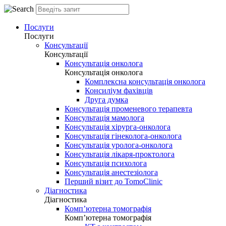
Послуги
Послуги
Консультації
Консультації
Консультація онколога
Консультація онколога
Комплексна консультація онколога
Консиліум фахівців
Друга думка
Консультація променевого терапевта
Консультація мамолога
Консультація хірурга-онколога
Консультація гінеколога-онколога
Консультація уролога-онколога
Консультація лікаря-проктолога
Консультація психолога
Консультація анестезіолога
Перший візит до TomoClinic
Діагностика
Діагностика
Комп’ютерна томографія
Комп’ютерна томографія