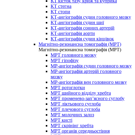
КТ кісток тазу, криж та куприка
КТ стегна
КТ стопи
КТ-ангіографія судин головного мозку
КТ-ангіографія судин шиї
КТ-ангіографія сонних артерій
КТ-ангіографія аорти
КТ-ангіографія судин кінцівок
Магнітно-резонансна томографія (МРТ)
Магнітно-резонансна томографія (МРТ)
МРТ головного мозку
МРТ гіпофізу
МР-ангіографія судин головного мозку
МР-ангіографія артерій головного
мозку
МР-ангіографія вен головного мозку
МРТ ротоглотки
МРТ шийного відділу хребта
МРТ променево-зап’ясного суглобу
МРТ ліктьового суглоба
МРТ плечового суглоба
МРТ молочних залоз
МРТ кисті
МРТ скрінінг хребта
МРТ органів середньостіння