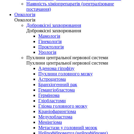
Наявність хіміопрепаратів (централізоване
постачання)
Онкологія
Онкологія
Доброякісні захворювання
Доброякісні захворювання
Мамологія
Гінекологія
Проктологія
Урологія
Пухлини центральної нервової системи
Пухлини центральної нервової системи
Аденома гіпофізу
Пухлини головного мозку
Астроцитома
Бранхіогенний рак
Гемангіобластома
Гермінома
Гліобластоми
Гліома головного мозку
Краніофарингіома
Медулобластома
Менінгіома
Метастази у головний мозок
Нейрофіброматоз (нейрофіброми)