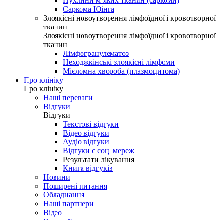
Пухлини м’яких тканин (саркоми)
Саркома Юінга
Злоякісні новоутворення лімфоїдної і кровотворної
тканин
Злоякісні новоутворення лімфоїдної і кровотворної
тканин
Лімфогранулематоз
Неходжкінські злоякісні лімфоми
Мієломна хвороба (плазмоцитома)
Про клініку
Про клініку
Наші переваги
Відгуки
Відгуки
Текстові відгуки
Відео відгуки
Аудіо відгуки
Відгуки с соц. мереж
Результати лікування
Книга відгуків
Новини
Поширені питання
Обладнання
Наші партнери
Відео