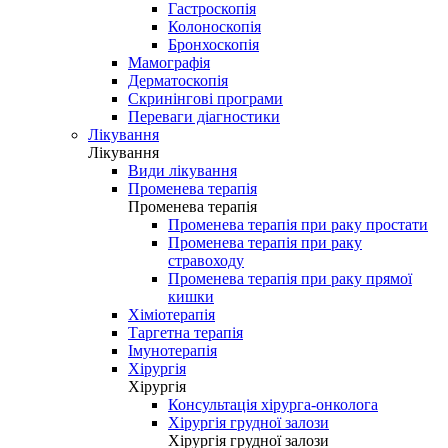
Гастроскопія
Колоноскопія
Бронхоскопія
Мамографія
Дерматоскопія
Скринінгові програми
Переваги діагностики
Лікування
Лікування
Види лікування
Променева терапія
Променева терапія
Променева терапія при раку простати
Променева терапія при раку
стравоходу
Променева терапія при раку прямої
кишки
Хіміотерапія
Таргетна терапія
Імунотерапія
Хірургія
Хірургія
Консультація хірурга-онколога
Хірургія грудної залози
Хірургія грудної залози