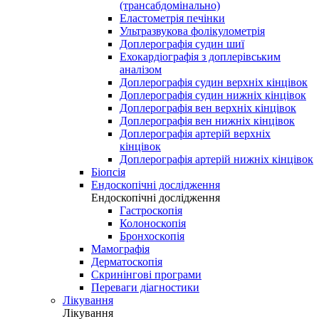
(трансабдомінально)
Еластометрія печінки
Ультразвукова фолікулометрія
Доплерографія судин шиї
Ехокардіографія з доплерівським
аналізом
Доплерографія судин верхніх кінцівок
Доплерографія судин нижніх кінцівок
Доплерографія вен верхніх кінцівок
Доплерографія вен нижніх кінцівок
Доплерографія артерій верхніх
кінцівок
Доплерографія артерій нижніх кінцівок
Біопсія
Ендоскопічні дослідження
Ендоскопічні дослідження
Гастроскопія
Колоноскопія
Бронхоскопія
Мамографія
Дерматоскопія
Скринінгові програми
Переваги діагностики
Лікування
Лікування