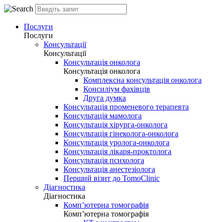
Послуги
Послуги
Консультації
Консультації
Консультація онколога
Консультація онколога
Комплексна консультація онколога
Консиліум фахівців
Друга думка
Консультація променевого терапевта
Консультація мамолога
Консультація хірурга-онколога
Консультація гінеколога-онколога
Консультація уролога-онколога
Консультація лікаря-проктолога
Консультація психолога
Консультація анестезіолога
Перший візит до TomoClinic
Діагностика
Діагностика
Комп’ютерна томографія
Комп’ютерна томографія