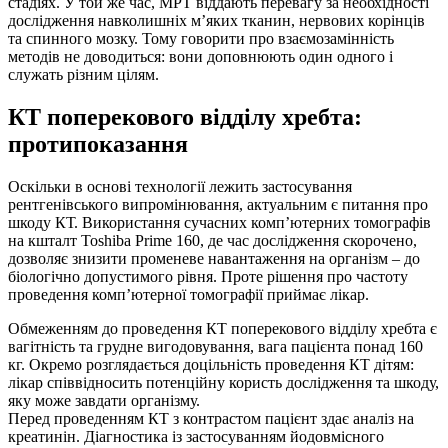
стадіях. У той же час, МРТ віддають перевагу за необхідності
дослідження навколишніх м’яких тканин, нервових корінців
та спинного мозку. Тому говорити про взаємозамінність
методів не доводиться: вони доповнюють один одного і
служать різним цілям.
КТ поперекового відділу хребта:
протипоказання
Оскільки в основі технології лежить застосування
рентгенівського випромінювання, актуальним є питання про
шкоду КТ. Використання сучасних комп’ютерних томографів
на кшталт Toshiba Prime 160, де час дослідження скорочено,
дозволяє знизити променеве навантаження на організм – до
біологічно допустимого рівня. Проте рішення про частоту
проведення комп’ютерної томографії приймає лікар.
Обмеженням до проведення КТ поперекового відділу хребта є
вагітність та грудне вигодовування, вага пацієнта понад 160
кг. Окремо розглядається доцільність проведення КТ дітям:
лікар співвідносить потенційну користь дослідження та шкоду,
яку може завдати організму.
Перед проведенням КТ з контрастом пацієнт здає аналіз на
креатинін. Діагностика із застосуванням йодовмісного