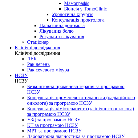
Мамографія
Біопсія у TomoClinic
Урологічна хірургія
Консультація проктолога
Паліативна допомога
Лікування болю
Результати лікування
Стаціонар
Клінічні дослідження
Клінічні дослідження
ЛЕК
Рак легень
Рак сечевого міхура
НСЗУ
НСЗУ
Безкоштовна променева терапія за програмою
НСЗУ
Консультація променевого терапевта (радіаційного
онколога) за програмою НСЗУ
Консультація хіміотерапевта (клінічного онколога)
за програмою НСЗУ
УЗД за програмою НСЗУ
КТ за програмою НСЗУ
МРТ за програмою НСЗУ
Лабораторна діагностика за програмою НСЗУ