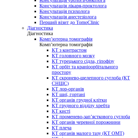
Консультація уролога-онколога
Консультація лікаря-проктолога
Консультація психолога
Консультація анестезіолога
Перший візит до TomoClinic
Діагностика
Діагностика
Комп’ютерна томографія
Комп’ютерна томографія
КТ з контрастом
КТ головного мозку
КТ турецького сідла, гіпофізу
КТ орбіт та краніоорбітального
простору
КТ скронево-щелепного суглоба (КТ
СНЩС)
КТ лор-органів
КТ шиї, гортані
КТ органів грудної клітки
КТ грудного відділу хребта
КТ кисті
КТ променево-зап’ясткового суглоба
КТ органів черевної порожнини
КТ плеча
КТ органів малого тазу (КТ ОМТ)