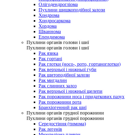
Олігодендрогліома
Пухлини шишкоподібної залози
Хондрома
Хондросаркома
Хордома
Шваннома
Епендимома
Пухлини органів голови і шиї
Пухлини органів голови і шиї
Рак язика
Рак гортані
Рак глотки (носо-, рото, гортаноглотки)
Рак верхньої і нижньої губи
Рак щитоподібної залози
Рак мигдалин
Рак слинних залоз
Рак верхньої і нижньої щелепи
Рак порожнини носа і придаткових пазух
Рак порожнини рота
Бранхіогенний рак шиї
Пухлини органів грудної порожнини
Пухлини органів грудної порожнини
Середостіння (тимома)
Рак легенів
Мезотеліома плеври