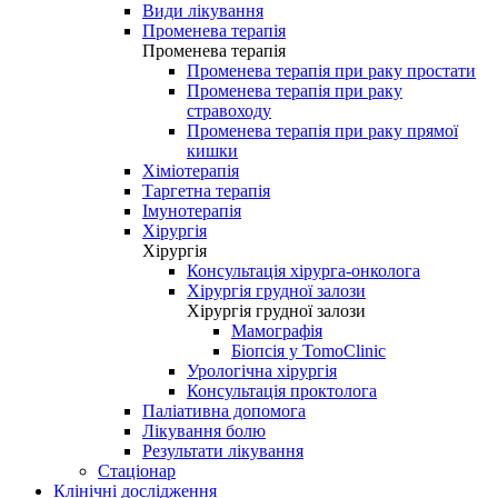
Види лікування
Променева терапія
Променева терапія
Променева терапія при раку простати
Променева терапія при раку
стравоходу
Променева терапія при раку прямої
кишки
Хіміотерапія
Таргетна терапія
Імунотерапія
Хірургія
Хірургія
Консультація хірурга-онколога
Хірургія грудної залози
Хірургія грудної залози
Мамографія
Біопсія у TomoClinic
Урологічна хірургія
Консультація проктолога
Паліативна допомога
Лікування болю
Результати лікування
Стаціонар
Клінічні дослідження