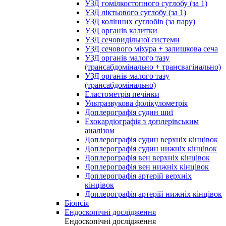
УЗД гомілкостопного суглобу (за 1)
УЗД ліктьового суглобу (за 1)
УЗД колінних суглобів (за пару)
УЗД органів калитки
УЗД сечовидільної системи
УЗД сечового міхура + залишкова сеча
УЗД органів малого тазу
(трансабдомінально + трансвагінально)
УЗД органів малого тазу
(трансабдомінально)
Еластометрія печінки
Ультразвукова фолікулометрія
Доплерографія судин шиї
Ехокардіографія з доплерівським
аналізом
Доплерографія судин верхніх кінцівок
Доплерографія судин нижніх кінцівок
Доплерографія вен верхніх кінцівок
Доплерографія вен нижніх кінцівок
Доплерографія артерій верхніх
кінцівок
Доплерографія артерій нижніх кінцівок
Біопсія
Ендоскопічні дослідження
Ендоскопічні дослідження