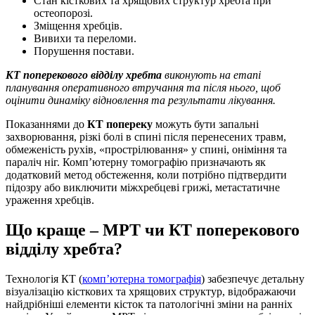
Стан кісткових та хрящових структур хребта при
остеопорозі.
Зміщення хребців.
Вивихи та переломи.
Порушення постави.
КТ поперекового відділу хребта
виконують на етапі
планування оперативного втручання та після нього, щоб
оцінити динаміку відновлення та результати лікування.
Показаннями до
КТ попереку
можуть бути запальні
захворювання, різкі болі в спині після перенесених травм,
обмеженість рухів, «прострілювання» у спині, оніміння та
параліч ніг. Комп’ютерну томографію призначають як
додатковий метод обстеження, коли потрібно підтвердити
підозру або виключити міжхребцеві грижі, метастатичне
ураження хребців.
Що краще – МРТ чи КТ поперекового
відділу хребта?
Технологія КТ (
комп’ютерна томографія
) забезпечує детальну
візуалізацію кісткових та хрящових структур, відображаючи
найдрібніші елементи кісток та патологічні зміни на ранніх