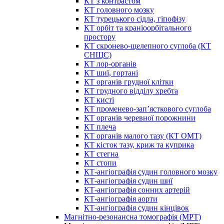
КТ з контрастом
КТ головного мозку
КТ турецького сідла, гіпофізу
КТ орбіт та краніоорбітального
простору
КТ скронево-щелепного суглоба (КТ
СНЩС)
КТ лор-органів
КТ шиї, гортані
КТ органів грудної клітки
КТ грудного відділу хребта
КТ кисті
КТ променево-зап’ясткового суглоба
КТ органів черевної порожнини
КТ плеча
КТ органів малого тазу (КТ ОМТ)
КТ кісток тазу, криж та куприка
КТ стегна
КТ стопи
КТ-ангіографія судин головного мозку
КТ-ангіографія судин шиї
КТ-ангіографія сонних артерій
КТ-ангіографія аорти
КТ-ангіографія судин кінцівок
Магнітно-резонансна томографія (МРТ)