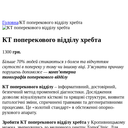
Головна
/
КТ поперекового відділу хребта
КТ поперекового відділу хребта
1300
грн.
Більше 70% людей стикаються з болем та відчуттям
скутості в попереку у тому чи іншому віці. З’ясувати причину
порушень допоможе —
комп’ютерна
томографія поперекового відділу
КТ поперекового відділу
– інформативний, достовірний,
безпечний метод променевої діагностики. Дослідження
дозволяє візуалізувати кісткові та хрящові структури, виявити
патологічні зміни, спричинені травмами та дегенеративними
процесами. Це «золотий стандарт» в обстеженні опорно-
рухового апарату.
Зробити КТ поперекового відділу хребта
у Кропивницькому
можна, звернувшись до медичного центру TomoClinic. Для