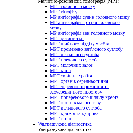
Магнітно-резонансна томографія (МРТ)
МРТ головного мозку
МРТ гіпофізу
МР-ангіографія судин головного мозку
МР-ангіографія артерій головного
мозку
МР-ангіографія вен головного мозку
МРТ ротоглотки
МРТ шийного відділу хребта
МРТ променево-зап’ясного суглобу
МРТ ліктьового суглоба
МРТ плечового суглоба
МРТ молочних залоз
МРТ кисті
МРТ скрінінг хребта
МРТ органів середньостіння
МРТ черевної порожнини та
заочеревинного простору
МРТ поперекового відділу хребта
МРТ органів малого тазу
МРТ кульшового суглоба
МРТ крижів та куприка
МРТ стопи
Ультразвукова діагностика
Ультразвукова діагностика