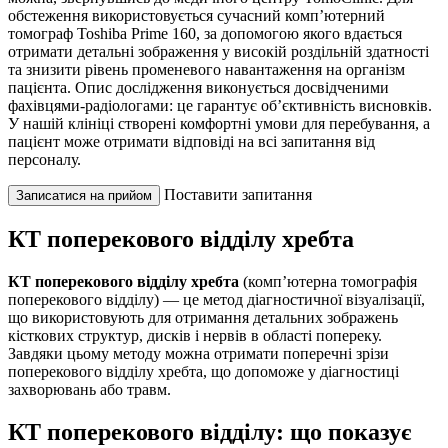
обстеження використовується сучасний комп’ютерний
томограф Toshiba Prime 160, за допомогою якого вдається
отримати детальні зображення у високій роздільній здатності
та знизити рівень променевого навантаження на організм
пацієнта. Опис дослідження виконується досвідченими
фахівцями-радіологами: це гарантує об’єктивність висновків.
У нашій клініці створені комфортні умови для перебування, а
пацієнт може отримати відповіді на всі запитання від
персоналу.
Поставити запитання
Записатися на прийом
КТ поперекового відділу хребта
КТ поперекового відділу хребта
(комп’ютерна томографія
поперекового відділу) — це метод діагностичної візуалізації,
що використовують для отримання детальних зображень
кісткових структур, дисків і нервів в області попереку.
Завдяки цьому методу можна отримати поперечні зрізи
поперекового відділу хребта, що допоможе у діагностиці
захворювань або травм.
КТ поперекового відділу: що показує