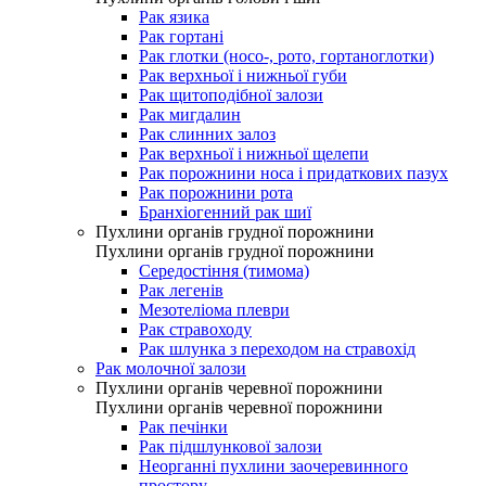
Рак язика
Рак гортані
Рак глотки (носо-, рото, гортаноглотки)
Рак верхньої і нижньої губи
Рак щитоподібної залози
Рак мигдалин
Рак слинних залоз
Рак верхньої і нижньої щелепи
Рак порожнини носа і придаткових пазух
Рак порожнини рота
Бранхіогенний рак шиї
Пухлини органів грудної порожнини
Пухлини органів грудної порожнини
Середостіння (тимома)
Рак легенів
Мезотеліома плеври
Рак стравоходу
Рак шлунка з переходом на стравохід
Рак молочної залози
Пухлини органів черевної порожнини
Пухлини органів черевної порожнини
Рак печінки
Рак підшлункової залози
Неорганні пухлини заочеревинного
простору