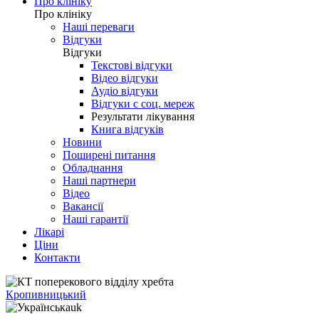
Про клініку
Про клініку
Наші переваги
Відгуки
Відгуки
Текстові відгуки
Відео відгуки
Аудіо відгуки
Відгуки с соц. мереж
Результати лікування
Книга відгуків
Новини
Поширені питання
Обладнання
Наші партнери
Відео
Вакансії
Наші гарантії
Лікарі
Ціни
Контакти
Кропивницький
uk