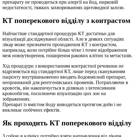
препарату не проводиться при алергії на йод, нирковій
недостатності, тяжких захворюваннях щитовидної залози.
КТ поперекового відділу з контрастом
Найчастіше стандартної процедури КТ достатньо для
візуалізації досліджуваної області. Але в деяких ситуаціях
лікар може призначити проходження КТ з контрастом,
наприклад, коли потрібне більш чітке і точне відображення
меж новоутворення, поширення ракових клітин та метастазів.
Хід процедури з використанням контрастної речовини не
відрізняється від стандартної КТ, лише перед скануванням
пацієнту внутрішньовенно вводять йодовмісний препарат,
непроникний для рентгенівських променів. Потрапляючи в
кровотік, він накопичується в ділянках з інтенсивним
кровообігом, посилюючи візуалізацію цих зон на
зображеннях.
Препарат із вмістом йоду виводиться протягом доби і не
викликає побічних ефектів.
Як проходить КТ поперекового відділу
З собою в клініку потрібно взяти направлення від лікаря,