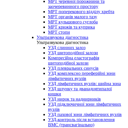
МРТ черевної порожнини та
заочеревинного простору
МРТ поперекового відділу хребта
МРТ органів малого тазу
МРТ кульшового суглоба
МРТ крижів та куприка
МРТ стопи
Ультразвукова діагностика
Ультразвукова діагностика
УЗД слинних залоз
УЗД щитоподібної залози
Компресійна еластографія
щитоподібної залози
УЗД плевральних синусів
УЗД комплексно переферійні зони
лімфатичних вузлів
УЗД лімфатичних вузлів: шийна зона
УЗД шлунку та дванадцятипалої
кишки
УЗД нирок та наднирників
УЗД підключичної зони лімфатичних
вузлів
УЗД пахової зони лімфатичних вузлів
УЗД-контроль після встановлення
ВМС (трансвагінально)