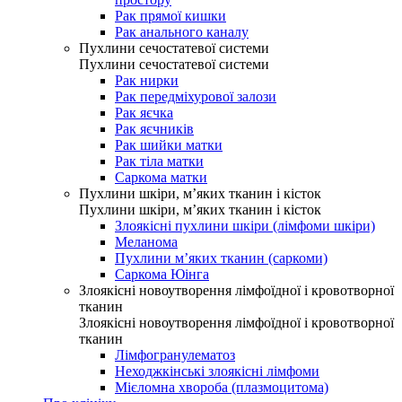
Рак прямої кишки
Рак анального каналу
Пухлини сечостатевої системи
Пухлини сечостатевої системи
Рак нирки
Рак передміхурової залози
Рак яєчка
Рак яєчників
Рак шийки матки
Рак тіла матки
Саркома матки
Пухлини шкіри, м’яких тканин і кісток
Пухлини шкіри, м’яких тканин і кісток
Злоякісні пухлини шкіри (лімфоми шкіри)
Меланома
Пухлини м’яких тканин (саркоми)
Саркома Юінга
Злоякісні новоутворення лімфоїдної і кровотворної
тканин
Злоякісні новоутворення лімфоїдної і кровотворної
тканин
Лімфогранулематоз
Неходжкінські злоякісні лімфоми
Мієломна хвороба (плазмоцитома)