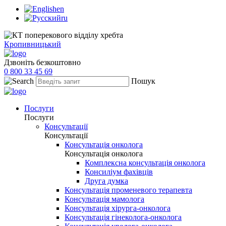
en
ru
Кропивницький
Дзвоніть безкоштовно
0 800 33 45 69
Пошук
Послуги
Послуги
Консультації
Консультації
Консультація онколога
Консультація онколога
Комплексна консультація онколога
Консиліум фахівців
Друга думка
Консультація променевого терапевта
Консультація мамолога
Консультація хірурга-онколога
Консультація гінеколога-онколога