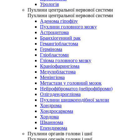
Урологія
Пухлини центральної нервової системи
Пухлини центральної нервової системи
Аденома гіпофізу
Пухлини головного мозку
Астроцитома
Бранхіогенний рак
Гемангіобластома
Гермінома
Гліобластоми
Гліома головного мозку
Краніофарингіома
Медулобластома
Менінгіома
Метастази у головний мозок
Нейрофіброматоз (нейрофіброми)
Олігодендрогліома
Пухлини шишкоподібної залози
Хондрома
Хондросаркома
Хордома
Шваннома
Епендимома
Пухлини органів голови і шиї
Пухлини органів голови і шиї