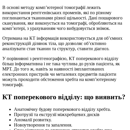
В основі методу комп’ютерної томографії лежить
використання рентгенівських променів, які по різному
поглинаються тканинами різної щільності. Дані пошарового
сканування, яке виконується на томографі, обробляються на
комп’ютері, з урахуванням чого вибудовується знімок.
Отримана на КТ інформація використовується для об’ємних
реконструкцій ділянок тіла, що дозволяє об’єктивно
аналізувати стан тканин та структур, ставити діагноз.
У порівнянні з рентгенографією, КТ поперекового відділу
більш інформативна і не така чутлива до рухів пацієнта, як
МРТ. До того ж, навіть за наявності імплантованих
електронних пристроїв чи металевих предметів пацієнти
можуть проходити обстеження хребта на комп’ютерному
томографі.
КТ поперекового відділу: що виявить?
Анатомічну будову поперекового відділу хребта.
Протрузії та екструзії міжхребцевих дисків
Аномалії розвитку.
Новоутворення та запалення.