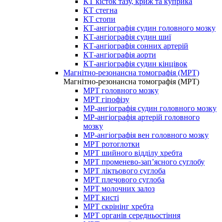
КТ кісток тазу, криж та куприка
КТ стегна
КТ стопи
КТ-ангіографія судин головного мозку
КТ-ангіографія судин шиї
КТ-ангіографія сонних артерій
КТ-ангіографія аорти
КТ-ангіографія судин кінцівок
Магнітно-резонансна томографія (МРТ)
Магнітно-резонансна томографія (МРТ)
МРТ головного мозку
МРТ гіпофізу
МР-ангіографія судин головного мозку
МР-ангіографія артерій головного
мозку
МР-ангіографія вен головного мозку
МРТ ротоглотки
МРТ шийного відділу хребта
МРТ променево-зап’ясного суглобу
МРТ ліктьового суглоба
МРТ плечового суглоба
МРТ молочних залоз
МРТ кисті
МРТ скрінінг хребта
МРТ органів середньостіння