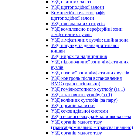
УЗД слинних залоз
УЗД щитоподібної залози
Компресійна еластографія
щитоподібної залози
УЗД плевральних синусів
УЗД комплексно переферійні зони
лімфатичних вузлів
УЗД лімфатичних вузлів: шийна зона
УЗД шлунку та дванадцятипалої
кишки
УЗД нирок та наднирників
УЗД підключичної зони лімфатичних
вузлів
УЗД пахової зони лімфатичних вузлів
УЗД-контроль після встановлення
ВМС (трансвагінально)
УЗД гомілкостопного суглобу (за 1)
УЗД ліктьового суглобу (за 1)
УЗД колінних суглобів (за пару)
УЗД органів калитки
УЗД сечовидільної системи
УЗД сечового міхура + залишкова сеча
УЗД органів малого тазу
(трансабдомінально + трансвагінально)
УЗД органів малого тазу