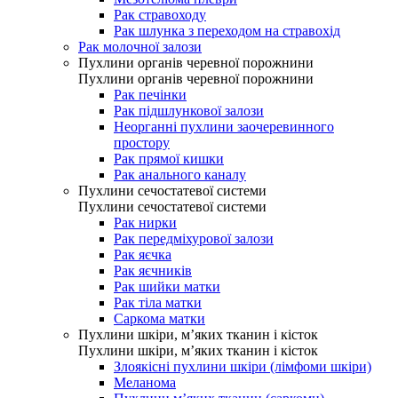
Рак стравоходу
Рак шлунка з переходом на стравохід
Рак молочної залози
Пухлини органів черевної порожнини
Пухлини органів черевної порожнини
Рак печінки
Рак підшлункової залози
Неорганні пухлини заочеревинного
простору
Рак прямої кишки
Рак анального каналу
Пухлини сечостатевої системи
Пухлини сечостатевої системи
Рак нирки
Рак передміхурової залози
Рак яєчка
Рак яєчників
Рак шийки матки
Рак тіла матки
Саркома матки
Пухлини шкіри, м’яких тканин і кісток
Пухлини шкіри, м’яких тканин і кісток
Злоякісні пухлини шкіри (лімфоми шкіри)
Меланома