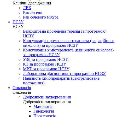
Клінічні дослідження
ЛЕК
Рак легень
Рак сечевого міхура
НСЗУ
НСЗУ
Безкоштовна променева терапія за програмою
НСЗУ
Консультація променевого терапевта (радіаційного
онколога) за програмою НСЗУ
Консультація хіміотерапевта (клінічного онколога)
за програмою НСЗУ
УЗД за програмою НСЗУ
КТ за програмою НСЗУ
МРТ за програмою НСЗУ
Лабораторна діагностика за програмою НСЗУ
Наявність хіміопрепаратів (централізоване
постачання)
Онкологія
Онкологія
Доброякісні захворювання
Доброякісні захворювання
Мамологія
Гінекологія
Проктологія