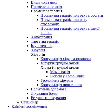
Види лікування
Променева терапія
Променева терапія
Променева терапія при раку простати
Променева терапія при раку
стравоходу
Променева терапія при раку прямої
кишки
Хіміотерапія
Таргетна терапія
Імунотерапія
Хірургія
Хірургія
Консультація хірурга-онколога
Хірургія грудної залози
Хірургія грудної залози
Мамографія
Біопсія у TomoClinic
Урологічна хірургія
Консультація проктолога
Паліативна допомога
Лікування болю
Результати лікування
Стаціонар
Клінічні дослідження