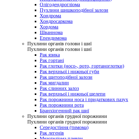
Олігодендрогліома
Пухлини шишкоподібної залози
Хондрома
Хондросаркома
Хордома
Шваннома
Епендимома
Пухлини органів голови і шиї
Пухлини органів голови і шиї
Рак язика
Рак гортані
Рак глотки (носо-, рото, гортаноглотки)
Рак верхньої і нижньої губи
Рак щитоподібної залози
Рак мигдалин
Рак слинних залоз
Рак верхньої і нижньої щелепи
Рак порожнини носа і придаткових пазух
Рак порожнини рота
Бранхіогенний рак шиї
Пухлини органів грудної порожнини
Пухлини органів грудної порожнини
Середостіння (тимома)
Рак легенів
Мезотеліома плеври