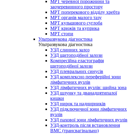
МРТ черевної порожнини та
заочеревинного простору
МРТ поперекового відділу хребта
МРТ органів малого тазу
МРТ кульшового суглоба
МРТ крижів та куприка
МРТ стопи
Ультразвукова діагностика
Ультразвукова діагностика
УЗД слинних залоз
УЗД щитоподібної залози
Компресійна еластографія
щитоподібної залози
УЗД плевральних синусів
УЗД комплексно переферійні зони
лімфатичних вузлів
УЗД лімфатичних вузлів: шийна зона
УЗД шлунку та дванадцятипалої
кишки
УЗД нирок та наднирників
УЗД підключичної зони лімфатичних
вузлів
УЗД пахової зони лімфатичних вузлів
УЗД-контроль після встановлення
ВМС (трансвагінально)