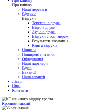
Про клініку
Про клініку
Наші переваги
Відгуки
Відгуки
Текстові відгуки
Відео відгуки
Аудіо відгуки
Відгуки с соц. мереж
Результати лікування
Книга відгуків
Новини
Поширені питання
Обладнання
Наші партнери
Відео
Вакансії
Наші гарантії
Лікарі
Ціни
Контакти
Кропивницький
uk