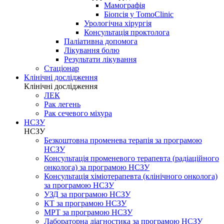
Мамографія
Біопсія у TomoClinic
Урологічна хірургія
Консультація проктолога
Паліативна допомога
Лікування болю
Результати лікування
Стаціонар
Клінічні дослідження
Клінічні дослідження
ЛЕК
Рак легень
Рак сечевого міхура
НСЗУ
НСЗУ
Безкоштовна променева терапія за програмою
НСЗУ
Консультація променевого терапевта (радіаційного
онколога) за програмою НСЗУ
Консультація хіміотерапевта (клінічного онколога)
за програмою НСЗУ
УЗД за програмою НСЗУ
КТ за програмою НСЗУ
МРТ за програмою НСЗУ
Лабораторна діагностика за програмою НСЗУ