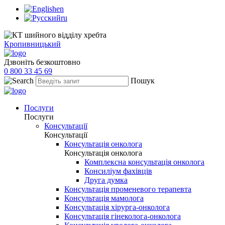
en
ru
Кропивницький
Дзвоніть безкоштовно
0 800 33 45 69
Пошук
Послуги
Послуги
Консультації
Консультації
Консультація онколога
Консультація онколога
Комплексна консультація онколога
Консиліум фахівців
Друга думка
Консультація променевого терапевта
Консультація мамолога
Консультація хірурга-онколога
Консультація гінеколога-онколога