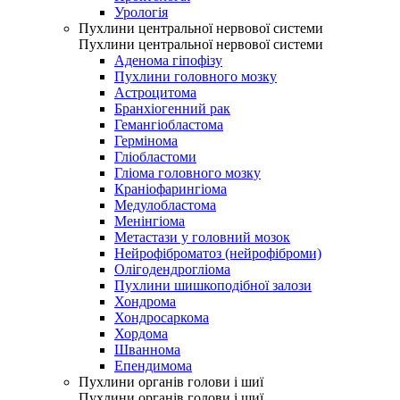
Урологія
Пухлини центральної нервової системи
Пухлини центральної нервової системи
Аденома гіпофізу
Пухлини головного мозку
Астроцитома
Бранхіогенний рак
Гемангіобластома
Гермінома
Гліобластоми
Гліома головного мозку
Краніофарингіома
Медулобластома
Менінгіома
Метастази у головний мозок
Нейрофіброматоз (нейрофіброми)
Олігодендрогліома
Пухлини шишкоподібної залози
Хондрома
Хондросаркома
Хордома
Шваннома
Епендимома
Пухлини органів голови і шиї
Пухлини органів голови і шиї