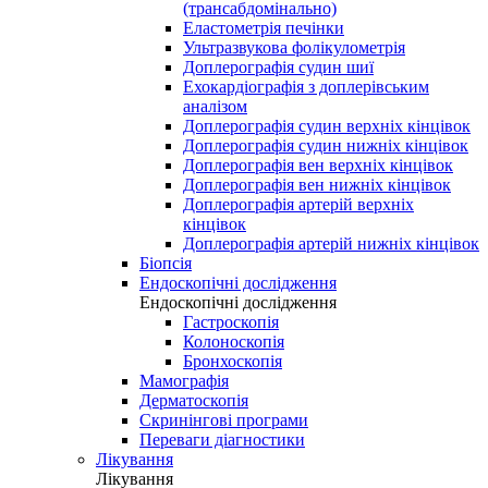
(трансабдомінально)
Еластометрія печінки
Ультразвукова фолікулометрія
Доплерографія судин шиї
Ехокардіографія з доплерівським
аналізом
Доплерографія судин верхніх кінцівок
Доплерографія судин нижніх кінцівок
Доплерографія вен верхніх кінцівок
Доплерографія вен нижніх кінцівок
Доплерографія артерій верхніх
кінцівок
Доплерографія артерій нижніх кінцівок
Біопсія
Ендоскопічні дослідження
Ендоскопічні дослідження
Гастроскопія
Колоноскопія
Бронхоскопія
Мамографія
Дерматоскопія
Скринінгові програми
Переваги діагностики
Лікування
Лікування