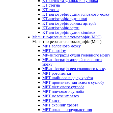
КТ кісток тазу, криж та куприка
КТ стегна
КТ стопи
КТ-ангіографія судин головного мозку
КТ-ангіографія судин шиї
КТ-ангіографія сонних артерій
КТ-ангіографія аорти
КТ-ангіографія судин кінцівок
Магнітно-резонансна томографія (МРТ)
Магнітно-резонансна томографія (МРТ)
МРТ головного мозку
МРТ гіпофізу
МР-ангіографія судин головного мозку
МР-ангіографія артерій головного
мозку
МР-ангіографія вен головного мозку
МРТ ротоглотки
МРТ шийного відділу хребта
МРТ променево-зап’ясного суглобу
МРТ ліктьового суглоба
МРТ плечового суглоба
МРТ молочних залоз
МРТ кисті
МРТ скрінінг хребта
МРТ органів середньостіння