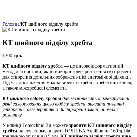
Головна
/
КТ шийного відділу хребта
КТ шийного відділу хребта
1300
грн.
КТ шийного відділу хребта
— це високоінформативний
метод діагностики, який використовує рентгенівські промені
для створення детальних зображень цієї анатомічної ділянки.
Під час дослідження можна вивчити хребці, хребетний канал,
а також міжхребцеві елементи.
КТ шийного відділу хребта
дає можливість діагностувати
різні захворювання цього відділу хребта, виявити пухлинні
утворення, дегенеративно-дистрофічні зміни, аномалії
розвитку.
У клініці Tomoclinic Ви можете
зробити КТ шийного відділу
хребта
на сучасному апараті TOSHIBA Aquilion на 160 зрізів з
товщиною зрізу від 0.5 мм.
КТ шийного відділу хребта ціна –