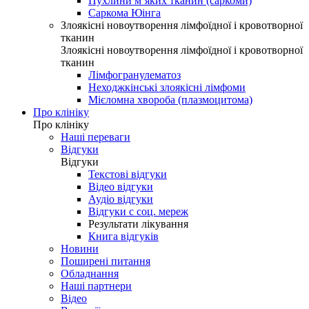
Пухлини м’яких тканин (саркоми)
Саркома Юінга
Злоякісні новоутворення лімфоїдної і кровотворної
тканин
Злоякісні новоутворення лімфоїдної і кровотворної
тканин
Лімфогранулематоз
Неходжкінські злоякісні лімфоми
Мієломна хвороба (плазмоцитома)
Про клініку
Про клініку
Наші переваги
Відгуки
Відгуки
Текстові відгуки
Відео відгуки
Аудіо відгуки
Відгуки с соц. мереж
Результати лікування
Книга відгуків
Новини
Поширені питання
Обладнання
Наші партнери
Відео