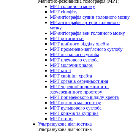
Магнітно-резонансна томографія (МРТ)
МРТ головного мозку
МРТ гіпофізу
МР-ангіографія судин головного мозку
МР-ангіографія артерій головного
мозку
МР-ангіографія вен головного мозку
МРТ ротоглотки
МРТ шийного відділу хребта
МРТ променево-зап’ясного суглобу
МРТ ліктьового суглоба
МРТ плечового суглоба
МРТ молочних залоз
МРТ кисті
МРТ скрінінг хребта
МРТ органів середньостіння
МРТ черевної порожнини та
заочеревинного простору
МРТ поперекового відділу хребта
МРТ органів малого тазу
МРТ кульшового суглоба
МРТ крижів та куприка
МРТ стопи
Ультразвукова діагностика
Ультразвукова діагностика