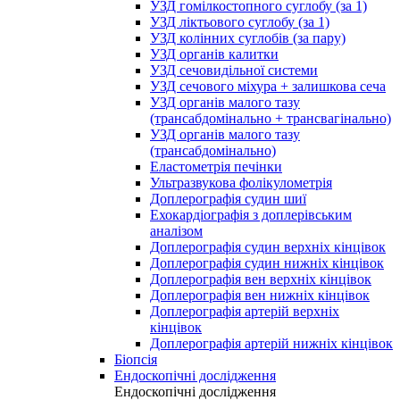
УЗД гомілкостопного суглобу (за 1)
УЗД ліктьового суглобу (за 1)
УЗД колінних суглобів (за пару)
УЗД органів калитки
УЗД сечовидільної системи
УЗД сечового міхура + залишкова сеча
УЗД органів малого тазу
(трансабдомінально + трансвагінально)
УЗД органів малого тазу
(трансабдомінально)
Еластометрія печінки
Ультразвукова фолікулометрія
Доплерографія судин шиї
Ехокардіографія з доплерівським
аналізом
Доплерографія судин верхніх кінцівок
Доплерографія судин нижніх кінцівок
Доплерографія вен верхніх кінцівок
Доплерографія вен нижніх кінцівок
Доплерографія артерій верхніх
кінцівок
Доплерографія артерій нижніх кінцівок
Біопсія
Ендоскопічні дослідження
Ендоскопічні дослідження