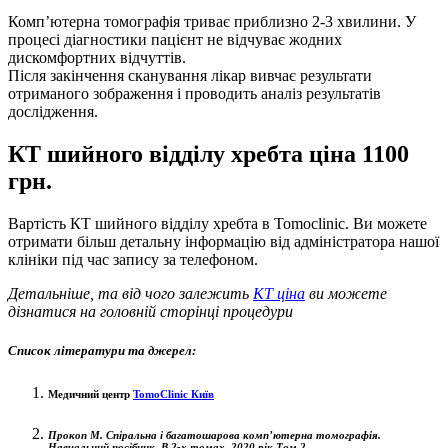
Комп’ютерна томографія триває приблизно 2-3 хвилини. У
процесі діагностики пацієнт не відчуває жодних
дискомфортних відчуттів.
Після закінчення сканування лікар вивчає результати
отриманого зображення і проводить аналіз результатів
дослідження.
КТ шийного відділу хребта ціна 1100
грн.
Вартість КТ шийного відділу хребта в Tomoclinic. Ви можете
отримати більш детальну інформацію від адміністратора нашої
клініки під час запису за телефоном.
Детальніше, та від чого залежить
КТ ціна
ви можете
дізнатися на головній сторінці процедури
Список літератури та джерел:
Медичний центр
TomoClinic Київ
Прокоп М. Спіральна і багатошарова комп’ютерна томографія.
Навчальний посібник. В 2-х томах. 2020 рік Том 2.