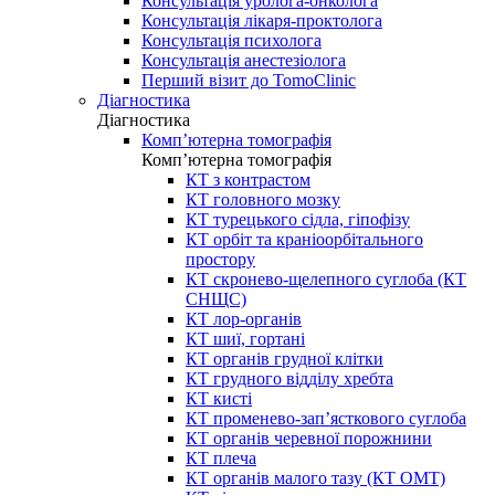
Консультація уролога-онколога
Консультація лікаря-проктолога
Консультація психолога
Консультація анестезіолога
Перший візит до TomoClinic
Діагностика
Діагностика
Комп’ютерна томографія
Комп’ютерна томографія
КТ з контрастом
КТ головного мозку
КТ турецького сідла, гіпофізу
КТ орбіт та краніоорбітального
простору
КТ скронево-щелепного суглоба (КТ
СНЩС)
КТ лор-органів
КТ шиї, гортані
КТ органів грудної клітки
КТ грудного відділу хребта
КТ кисті
КТ променево-зап’ясткового суглоба
КТ органів черевної порожнини
КТ плеча
КТ органів малого тазу (КТ ОМТ)