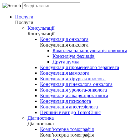
Послуги
Послуги
Консультації
Консультації
Консультація онколога
Консультація онколога
Комплексна консультація онколога
Консиліум фахівців
Друга думка
Консультація променевого терапевта
Консультація мамолога
Консультація хірурга-онколога
Консультація гінеколога-онколога
Консультація уролога-онколога
Консультація лікаря-проктолога
Консультація психолога
Консультація анестезіолога
Перший візит до TomoClinic
Діагностика
Діагностика
Комп’ютерна томографія
Комп’ютерна томографія