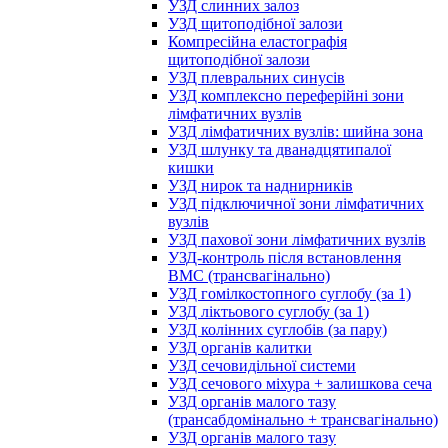
УЗД слинних залоз
УЗД щитоподібної залози
Компресійна еластографія
щитоподібної залози
УЗД плевральних синусів
УЗД комплексно переферійні зони
лімфатичних вузлів
УЗД лімфатичних вузлів: шийна зона
УЗД шлунку та дванадцятипалої
кишки
УЗД нирок та наднирників
УЗД підключичної зони лімфатичних
вузлів
УЗД пахової зони лімфатичних вузлів
УЗД-контроль після встановлення
ВМС (трансвагінально)
УЗД гомілкостопного суглобу (за 1)
УЗД ліктьового суглобу (за 1)
УЗД колінних суглобів (за пару)
УЗД органів калитки
УЗД сечовидільної системи
УЗД сечового міхура + залишкова сеча
УЗД органів малого тазу
(трансабдомінально + трансвагінально)
УЗД органів малого тазу