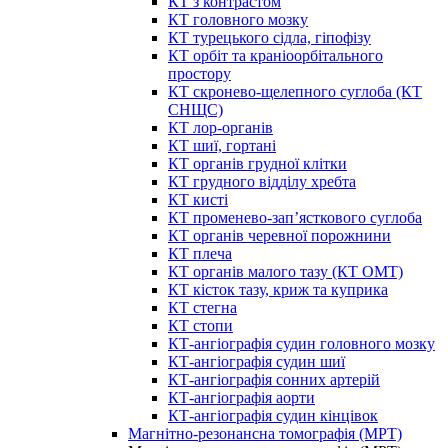
КТ з контрастом
КТ головного мозку
КТ турецького сідла, гіпофізу
КТ орбіт та краніоорбітального
простору
КТ скронево-щелепного суглоба (КТ
СНЩС)
КТ лор-органів
КТ шиї, гортані
КТ органів грудної клітки
КТ грудного відділу хребта
КТ кисті
КТ променево-зап’ясткового суглоба
КТ органів черевної порожнини
КТ плеча
КТ органів малого тазу (КТ ОМТ)
КТ кісток тазу, криж та куприка
КТ стегна
КТ стопи
КТ-ангіографія судин головного мозку
КТ-ангіографія судин шиї
КТ-ангіографія сонних артерій
КТ-ангіографія аорти
КТ-ангіографія судин кінцівок
Магнітно-резонансна томографія (МРТ)