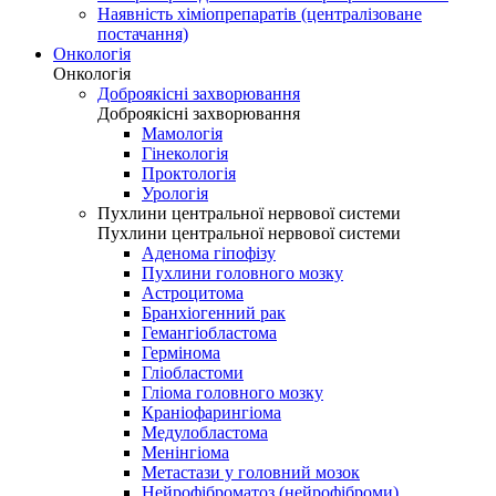
Наявність хіміопрепаратів (централізоване
постачання)
Онкологія
Онкологія
Доброякісні захворювання
Доброякісні захворювання
Мамологія
Гінекологія
Проктологія
Урологія
Пухлини центральної нервової системи
Пухлини центральної нервової системи
Аденома гіпофізу
Пухлини головного мозку
Астроцитома
Бранхіогенний рак
Гемангіобластома
Гермінома
Гліобластоми
Гліома головного мозку
Краніофарингіома
Медулобластома
Менінгіома
Метастази у головний мозок
Нейрофіброматоз (нейрофіброми)