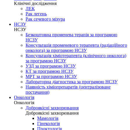
Клінічні дослідження
ЛЕК
Рак легень
Рак сечевого міхура
НСЗУ
НСЗУ
Безкоштовна променева терапія за програмою
НСЗУ
Консультація променевого терапевта (радіаційного
онколога) за програмою НСЗУ
Консультація хіміотерапевта (клінічного онколога)
за програмою НСЗУ
УЗД за програмою НСЗУ
КТ за програмою НСЗУ
МРТ за програмою НСЗУ
Лабораторна діагностика за програмою НСЗУ
Наявність хіміопрепаратів (централізоване
постачання)
Онкологія
Онкологія
Доброякісні захворювання
Доброякісні захворювання
Мамологія
Гінекологія
Проктологія