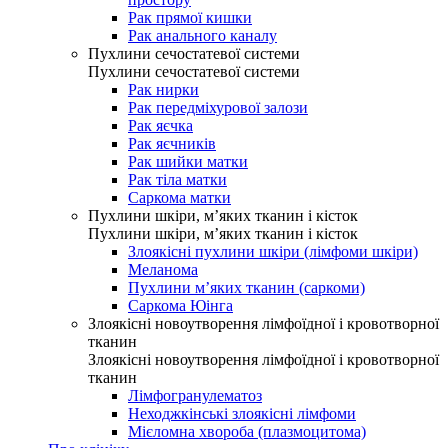
Рак прямої кишки
Рак анального каналу
Пухлини сечостатевої системи
Пухлини сечостатевої системи
Рак нирки
Рак передміхурової залози
Рак яєчка
Рак яєчників
Рак шийки матки
Рак тіла матки
Саркома матки
Пухлини шкіри, м’яких тканин і кісток
Пухлини шкіри, м’яких тканин і кісток
Злоякісні пухлини шкіри (лімфоми шкіри)
Меланома
Пухлини м’яких тканин (саркоми)
Саркома Юінга
Злоякісні новоутворення лімфоїдної і кровотворної
тканин
Злоякісні новоутворення лімфоїдної і кровотворної
тканин
Лімфогранулематоз
Неходжкінські злоякісні лімфоми
Мієломна хвороба (плазмоцитома)