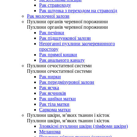
Рак стравоходу
Рак шлунка з переходом на стравохід
Рак молочної залози
Пухлини органів черевної порожнини
Пухлини органів черевної порожнини
Рак печінки
Рак підшлункової залози
Неорганні пухлини заочеревинного
простору
Рак прямої кишки
Рак анального каналу
Пухлини сечостатевої системи
Пухлини сечостатевої системи
Рак нирки
Рак передміхурової залози
Рак яєчка
Рак яєчників
Рак шийки матки
Рак тіла матки
Саркома матки
Пухлини шкіри, м’яких тканин і кісток
Пухлини шкіри, м’яких тканин і кісток
Злоякісні пухлини шкіри (лімфоми шкіри)
Меланома