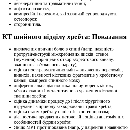
дегенеративні та травматичні зміни;
дефекти розвитку;
компресійні переломи, які зазвичай супроводжують
остеопороз;
сторонні тіла.
КТ шийного відділу хребта: Показання
визначення причин болю в спині (напр, наявність
протрузії/екструзії міжхребцевих дисків, стеноз
(звуження) корінцевих отворів/хребтового каналу,
звапнення зв’язкового апарату);
оцінка посттравматичних змін – виявлення переломів,
вивихів, наявності кісткових фрагментів у хребетному
каналі, компресії спинного мозку;
диференціальна діагностика новоутворень кісток,
м’яких тканин і метастатичного ураження кісткової
тканини хребта;
оцінка динаміки процесу до і після хірургічного
втручання з приводу захворювань і травм хребта;
оцінка стану хребта у пацієнтів з остеопорозом;
діагностика вроджених патологій і оцінка анатомічних
особливостей будови хребта;
Якщо МРТ протипоказана (напр, у пацієнтів з наявністю