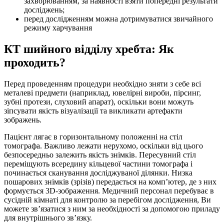
захворюванням, за наявності взяти попередні результати
досліджень;
перед дослідженням можна дотримуватися звичайного
режиму харчування
КТ шийного відділу хребта: Як
проходить?
Перед проведенням процедури необхідно зняти з себе всі
металеві предмети (наприклад, ювелірні вироби, пірсинг,
зубні протези, слуховий апарат), оскільки вони можуть
зіпсувати якість візуалізації та викликати артефакти
зображень.
Пацієнт лягає в горизонтальному положенні на стіл
томографа. Важливо лежати нерухомо, оскільки від цього
безпосередньо залежить якість знімків. Пересувний стіл
переміщують всередину кільцевої частини томографа і
починається сканування досліджуваної ділянки. Низка
пошарових знімків (зрізів) передається на комп’ютер, де з них
формується 3D-зображення. Медичний персонал перебуває в
сусідній кімнаті для контролю за перебігом дослідження, Ви
можете зв’язатися з ним за необхідності за допомогою приладу
для внутрішнього зв’язку.