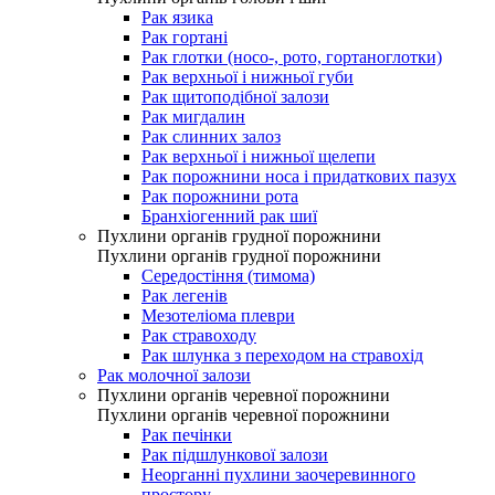
Рак язика
Рак гортані
Рак глотки (носо-, рото, гортаноглотки)
Рак верхньої і нижньої губи
Рак щитоподібної залози
Рак мигдалин
Рак слинних залоз
Рак верхньої і нижньої щелепи
Рак порожнини носа і придаткових пазух
Рак порожнини рота
Бранхіогенний рак шиї
Пухлини органів грудної порожнини
Пухлини органів грудної порожнини
Середостіння (тимома)
Рак легенів
Мезотеліома плеври
Рак стравоходу
Рак шлунка з переходом на стравохід
Рак молочної залози
Пухлини органів черевної порожнини
Пухлини органів черевної порожнини
Рак печінки
Рак підшлункової залози
Неорганні пухлини заочеревинного
простору