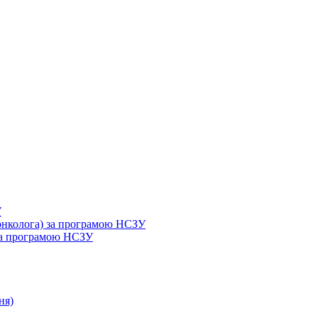
У
 онколога) за програмою НСЗУ
 за програмою НСЗУ
ня)