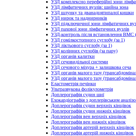
УЗД комплексно переферійні зони лімфа
УЗД лімфатичних вузлів: шийна зона
УЗД шлунку та дванадцятипалої кишки
УЗД нирок та наднирників
УЗД підключичної зони лімфатичних вуз
УЗД пахової зони лімфатичних вузлів
УЗД-контроль після встановлення ВМС (
УЗД гомілкостопного суглобу (за 1)
УЗД ліктьового суглобу (за 1)
УЗД колінних суглобів (за пару)
УЗД органів калитки
УЗД сечовидільної системи
УЗД сечового міхура + залишкова сеча
УЗД органів малого тазу (трансабдоміна
УЗД органів малого тазу (трансабдоміна
Еластометрія печінки
Ультразвукова фолікулометрія
Доплерографія судин шиї
Ехокардіографія з доплерівським аналіз
Доплерографія судин верхніх кінцівок
Доплерографія судин нижніх кінцівок
Доплерографія вен верхніх кінцівок
Доплерографія вен нижніх кінцівок
Доплерографія артерій верхніх кінцівок
Доплерографія артерій нижніх кінцівок