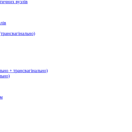
тичних вузлів
лів
трансвагінально)
льно + трансвагінально)
льно)
ом