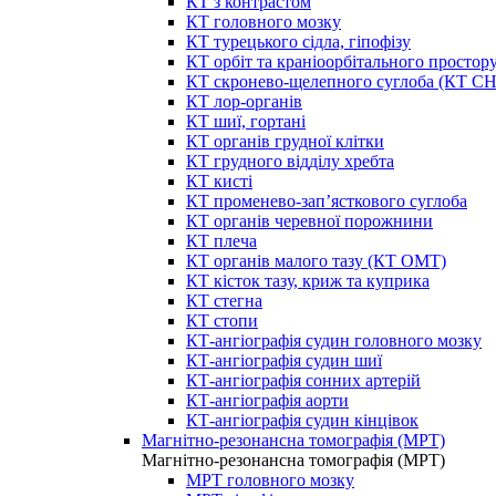
КТ з контрастом
КТ головного мозку
КТ турецького сідла, гіпофізу
КТ орбіт та краніоорбітального простор
КТ скронево-щелепного суглоба (КТ 
КТ лор-органів
КТ шиї, гортані
КТ органів грудної клітки
КТ грудного відділу хребта
КТ кисті
КТ променево-зап’ясткового суглоба
КТ органів черевної порожнини
КТ плеча
КТ органів малого тазу (КТ ОМТ)
КТ кісток тазу, криж та куприка
КТ стегна
КТ стопи
КТ-ангіографія судин головного мозку
КТ-ангіографія судин шиї
КТ-ангіографія сонних артерій
КТ-ангіографія аорти
КТ-ангіографія судин кінцівок
Магнітно-резонансна томографія (МРТ)
Магнітно-резонансна томографія (МРТ)
МРТ головного мозку