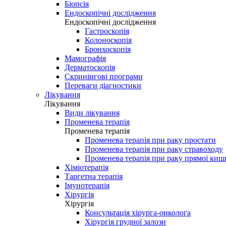
Біопсія
Ендоскопічні дослідження
Ендоскопічні дослідження
Гастроскопія
Колоноскопія
Бронхоскопія
Мамографія
Дерматоскопія
Скринінгові програми
Переваги діагностики
Лікування
Лікування
Види лікування
Променева терапія
Променева терапія
Променева терапія при раку простати
Променева терапія при раку стравоходу
Променева терапія при раку прямої киш
Хіміотерапія
Таргетна терапія
Імунотерапія
Хірургія
Хірургія
Консультація хірурга-онколога
Хірургія грудної залози