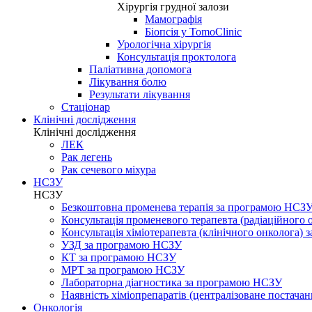
Хірургія грудної залози
Мамографія
Біопсія у TomoClinic
Урологічна хірургія
Консультація проктолога
Паліативна допомога
Лікування болю
Результати лікування
Стаціонар
Клінічні дослідження
Клінічні дослідження
ЛЕК
Рак легень
Рак сечевого міхура
НСЗУ
НСЗУ
Безкоштовна променева терапія за програмою НСЗ
Консультація променевого терапевта (радіаційного
Консультація хіміотерапевта (клінічного онколога)
УЗД за програмою НСЗУ
КТ за програмою НСЗУ
МРТ за програмою НСЗУ
Лабораторна діагностика за програмою НСЗУ
Наявність хіміопрепаратів (централізоване постачан
Онкологія