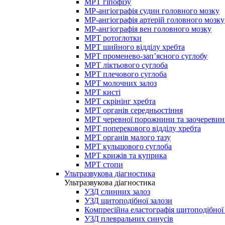
МРТ гіпофізу
МР-ангіографія судин головного мозку
МР-ангіографія артерій головного мозку
МР-ангіографія вен головного мозку
МРТ ротоглотки
МРТ шийного відділу хребта
МРТ променево-зап’ясного суглобу
МРТ ліктьового суглоба
МРТ плечового суглоба
МРТ молочних залоз
МРТ кисті
МРТ скрінінг хребта
МРТ органів середньостіння
МРТ черевної порожнини та заочеревин
МРТ поперекового відділу хребта
МРТ органів малого тазу
МРТ кульшового суглоба
МРТ крижів та куприка
МРТ стопи
Ультразвукова діагностика
Ультразвукова діагностика
УЗД слинних залоз
УЗД щитоподібної залози
Компресійна еластографія щитоподібної
УЗД плевральних синусів