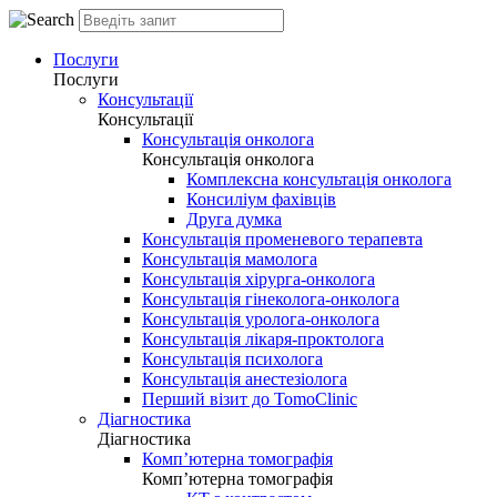
Послуги
Послуги
Консультації
Консультації
Консультація онколога
Консультація онколога
Комплексна консультація онколога
Консиліум фахівців
Друга думка
Консультація променевого терапевта
Консультація мамолога
Консультація хірурга-онколога
Консультація гінеколога-онколога
Консультація уролога-онколога
Консультація лікаря-проктолога
Консультація психолога
Консультація анестезіолога
Перший візит до TomoClinic
Діагностика
Діагностика
Комп’ютерна томографія
Комп’ютерна томографія