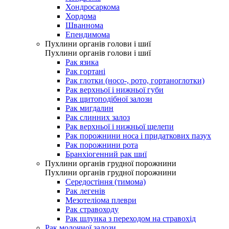
Хондросаркома
Хордома
Шваннома
Епендимома
Пухлини органів голови і шиї
Пухлини органів голови і шиї
Рак язика
Рак гортані
Рак глотки (носо-, рото, гортаноглотки)
Рак верхньої і нижньої губи
Рак щитоподібної залози
Рак мигдалин
Рак слинних залоз
Рак верхньої і нижньої щелепи
Рак порожнини носа і придаткових пазух
Рак порожнини рота
Бранхіогенний рак шиї
Пухлини органів грудної порожнини
Пухлини органів грудної порожнини
Середостіння (тимома)
Рак легенів
Мезотеліома плеври
Рак стравоходу
Рак шлунка з переходом на стравохід
Рак молочної залози