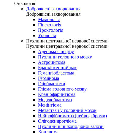
Онкологія
Доброякісні захворювання
Доброякісні захворювання
Мамологія
Гінекологія
Проктологія
Урологія
Пухлини центральної нервової системи
Пухлини центральної нервової системи
Аденома гіпофізу
Пухлини головного мозку
Астроцитома
Бранхіогенний рак
Гемангіобластома
Гермінома
Гліобластоми
Гліома головного мозку
Краніофарингіома
Медулобластома
Менінгіома
Метастази у головний мозок
Нейрофіброматоз (нейрофіброми)
Олігодендрогліома
Пухлини шишкоподібної залози
Хондрома