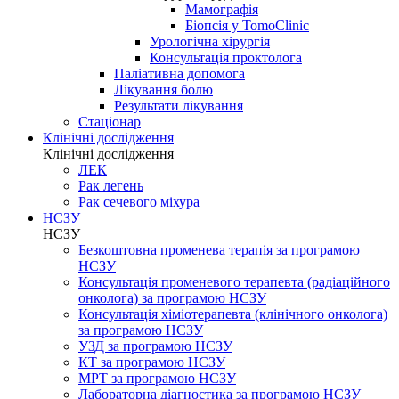
Мамографія
Біопсія у TomoClinic
Урологічна хірургія
Консультація проктолога
Паліативна допомога
Лікування болю
Результати лікування
Стаціонар
Клінічні дослідження
Клінічні дослідження
ЛЕК
Рак легень
Рак сечевого міхура
НСЗУ
НСЗУ
Безкоштовна променева терапія за програмою
НСЗУ
Консультація променевого терапевта (радіаційного
онколога) за програмою НСЗУ
Консультація хіміотерапевта (клінічного онколога)
за програмою НСЗУ
УЗД за програмою НСЗУ
КТ за програмою НСЗУ
МРТ за програмою НСЗУ
Лабораторна діагностика за програмою НСЗУ