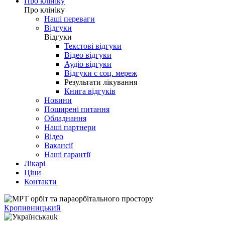
Про клініку
Про клініку
Наші переваги
Відгуки
Відгуки
Текстові відгуки
Відео відгуки
Аудіо відгуки
Відгуки с соц. мереж
Результати лікування
Книга відгуків
Новини
Поширені питання
Обладнання
Наші партнери
Відео
Вакансії
Наші гарантії
Лікарі
Ціни
Контакти
Кропивницький
uk