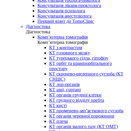
Консультація уролога-онколога
Консультація лікаря-проктолога
Консультація психолога
Консультація анестезіолога
Перший візит до TomoClinic
Діагностика
Діагностика
Комп’ютерна томографія
Комп’ютерна томографія
КТ з контрастом
КТ головного мозку
КТ турецького сідла, гіпофізу
КТ орбіт та краніоорбітального
простору
КТ скронево-щелепного суглоба (КТ
СНЩС)
КТ лор-органів
КТ шиї, гортані
КТ органів грудної клітки
КТ грудного відділу хребта
КТ кисті
КТ променево-зап’ясткового суглоба
КТ органів черевної порожнини
КТ плеча
КТ органів малого тазу (КТ ОМТ)