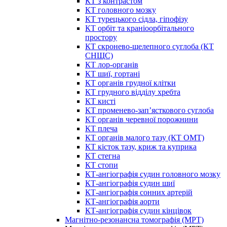
КТ з контрастом
КТ головного мозку
КТ турецького сідла, гіпофізу
КТ орбіт та краніоорбітального
простору
КТ скронево-щелепного суглоба (КТ
СНЩС)
КТ лор-органів
КТ шиї, гортані
КТ органів грудної клітки
КТ грудного відділу хребта
КТ кисті
КТ променево-зап’ясткового суглоба
КТ органів черевної порожнини
КТ плеча
КТ органів малого тазу (КТ ОМТ)
КТ кісток тазу, криж та куприка
КТ стегна
КТ стопи
КТ-ангіографія судин головного мозку
КТ-ангіографія судин шиї
КТ-ангіографія сонних артерій
КТ-ангіографія аорти
КТ-ангіографія судин кінцівок
Магнітно-резонансна томографія (МРТ)