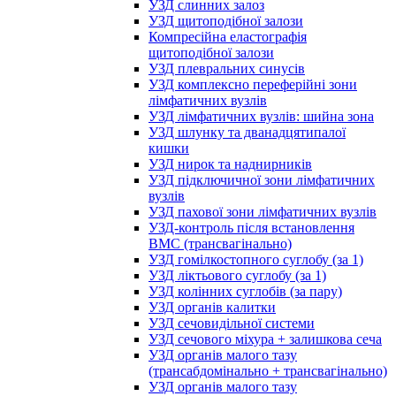
УЗД слинних залоз
УЗД щитоподібної залози
Компресійна еластографія
щитоподібної залози
УЗД плевральних синусів
УЗД комплексно переферійні зони
лімфатичних вузлів
УЗД лімфатичних вузлів: шийна зона
УЗД шлунку та дванадцятипалої
кишки
УЗД нирок та наднирників
УЗД підключичної зони лімфатичних
вузлів
УЗД пахової зони лімфатичних вузлів
УЗД-контроль після встановлення
ВМС (трансвагінально)
УЗД гомілкостопного суглобу (за 1)
УЗД ліктьового суглобу (за 1)
УЗД колінних суглобів (за пару)
УЗД органів калитки
УЗД сечовидільної системи
УЗД сечового міхура + залишкова сеча
УЗД органів малого тазу
(трансабдомінально + трансвагінально)
УЗД органів малого тазу