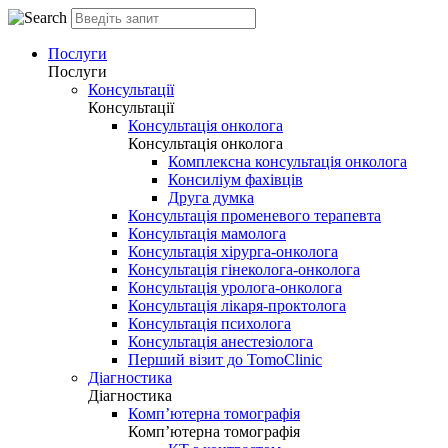
Послуги
Послуги
Консультації
Консультації
Консультація онколога
Консультація онколога
Комплексна консультація онколога
Консиліум фахівців
Друга думка
Консультація променевого терапевта
Консультація мамолога
Консультація хірурга-онколога
Консультація гінеколога-онколога
Консультація уролога-онколога
Консультація лікаря-проктолога
Консультація психолога
Консультація анестезіолога
Перший візит до TomoClinic
Діагностика
Діагностика
Комп’ютерна томографія
Комп’ютерна томографія