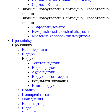
Пухлини м’яких тканин (саркоми)
Саркома Юінга
Злоякісні новоутворення лімфоїдної і кровотворної
тканин
Злоякісні новоутворення лімфоїдної і кровотворної
тканин
Лімфогранулематоз
Неходжкінські злоякісні лімфоми
Мієломна хвороба (плазмоцитома)
Про клініку
Про клініку
Наші переваги
Відгуки
Відгуки
Текстові відгуки
Відео відгуки
Аудіо відгуки
Відгуки с соц. мереж
Результати лікування
Книга відгуків
Новини
Поширені питання
Обладнання
Наші партнери
Відео