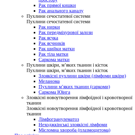
Рак прямої кишки
Рак анального каналу
Пухлини сечостатевої системи
Пухлини сечостатевої системи
Рак нирки
Рак передміхурової залози
Рак яєчка
Рак яєчників
Рак шийки матки
Рак тіла матки
Саркома матки
Пухлини шкіри, м’яких тканин і кісток
Пухлини шкіри, м’яких тканин і кісток
Злоякісні пухлини шкіри (лімфоми шкіри)
Меланома
Пухлини м’яких тканин (саркоми)
Саркома Юінга
Злоякісні новоутворення лімфоїдної і кровотворної
тканин
Злоякісні новоутворення лімфоїдної і кровотворної
тканин
Лімфогранулематоз
Неходжкінські злоякісні лімфоми
Мієломна хвороба (плазмоцитома)