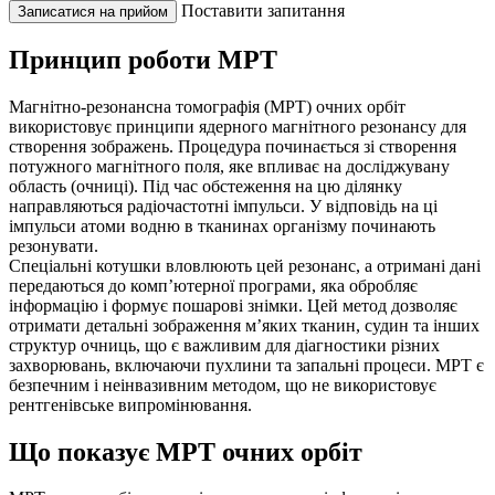
Поставити запитання
Записатися на прийом
Принцип роботи МРТ
Магнітно-резонансна томографія (МРТ) очних орбіт
використовує принципи ядерного магнітного резонансу для
створення зображень. Процедура починається зі створення
потужного магнітного поля, яке впливає на досліджувану
область (очниці). Під час обстеження на цю ділянку
направляються радіочастотні імпульси. У відповідь на ці
імпульси атоми водню в тканинах організму починають
резонувати.
Спеціальні котушки вловлюють цей резонанс, а отримані дані
передаються до комп’ютерної програми, яка обробляє
інформацію і формує пошарові знімки. Цей метод дозволяє
отримати детальні зображення м’яких тканин, судин та інших
структур очниць, що є важливим для діагностики різних
захворювань, включаючи пухлини та запальні процеси. МРТ є
безпечним і неінвазивним методом, що не використовує
рентгенівське випромінювання.
Що показує МРТ очних орбіт