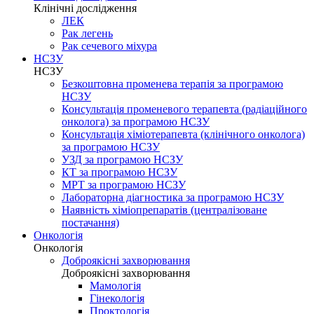
Клінічні дослідження
ЛЕК
Рак легень
Рак сечевого міхура
НСЗУ
НСЗУ
Безкоштовна променева терапія за програмою
НСЗУ
Консультація променевого терапевта (радіаційного
онколога) за програмою НСЗУ
Консультація хіміотерапевта (клінічного онколога)
за програмою НСЗУ
УЗД за програмою НСЗУ
КТ за програмою НСЗУ
МРТ за програмою НСЗУ
Лабораторна діагностика за програмою НСЗУ
Наявність хіміопрепаратів (централізоване
постачання)
Онкологія
Онкологія
Доброякісні захворювання
Доброякісні захворювання
Мамологія
Гінекологія
Проктологія