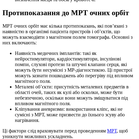
Протипоказання до МРТ очних орбіт
МРТ очних орбіт має кілька протипоказань, які пов’язані з
наявністю в організмі пацієнта пристроїв і об’єктів, що
можуть взаємодіяти з магнітним полем томографа. Основні з
них включають:
Наявність медичних імплантів: такі як
нейростимулятори, кардіостимулятори, інсулінові
помпи, слухові протези та штучні клапани серця, які
можуть бути несумісні з МР-діагностикою. Ці пристрої
можуть зазнати пошкоджень або перегріву під впливом
магнітного поля.
Металеві об’єкти: присутність металевих предметів в
області очей, таких як кулі або осколки, може бути
небезпечною, оскільки вони можуть зміщуватися під
впливом магнітного поля.
Кліпування аневризми: використання кліпс, які не
сумісні з МРТ, може призвести до їхнього зсуву або
нагрівання.
Ці фактори слід враховувати перед проведенням
МРТ
, щоб
уникнути можливих ускладнень.