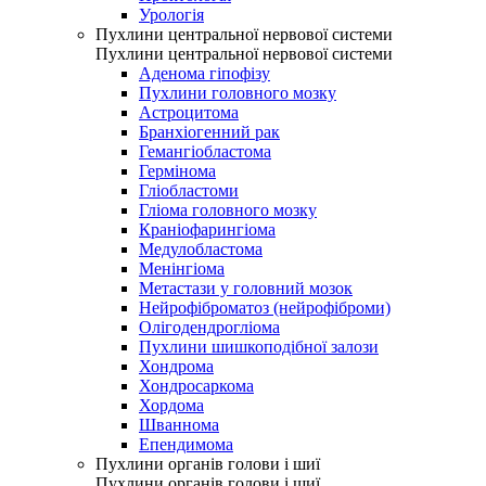
Урологія
Пухлини центральної нервової системи
Пухлини центральної нервової системи
Аденома гіпофізу
Пухлини головного мозку
Астроцитома
Бранхіогенний рак
Гемангіобластома
Гермінома
Гліобластоми
Гліома головного мозку
Краніофарингіома
Медулобластома
Менінгіома
Метастази у головний мозок
Нейрофіброматоз (нейрофіброми)
Олігодендрогліома
Пухлини шишкоподібної залози
Хондрома
Хондросаркома
Хордома
Шваннома
Епендимома
Пухлини органів голови і шиї
Пухлини органів голови і шиї