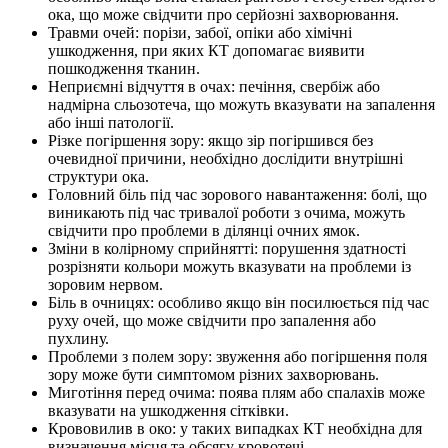
ока, що може свідчити про серйозні захворювання.
Травми очей: порізи, забої, опіки або хімічні
ушкодження, при яких КТ допомагає виявити
пошкодження тканин.
Неприємні відчуття в очах: печіння, свербіж або
надмірна сльозотеча, що можуть вказувати на запалення
або інші патології.
Різке погіршення зору: якщо зір погіршився без
очевидної причини, необхідно дослідити внутрішні
структури ока.
Головний біль під час зорового навантаження: болі, що
виникають під час тривалої роботи з очима, можуть
свідчити про проблеми в ділянці очних ямок.
Зміни в колірному сприйнятті: порушення здатності
розрізняти кольори можуть вказувати на проблеми із
зоровим нервом.
Біль в очницях: особливо якщо він посилюється під час
руху очей, що може свідчити про запалення або
пухлину.
Проблеми з полем зору: звуження або погіршення поля
зору може бути симптомом різних захворювань.
Миготіння перед очима: поява плям або спалахів може
вказувати на ушкодження сітківки.
Крововилив в око: у таких випадках КТ необхідна для
визначення місця та обсягу кровотечі.