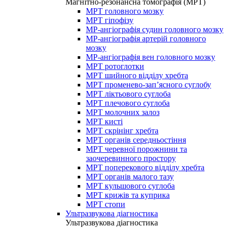
Магнітно-резонансна томографія (МРТ)
МРТ головного мозку
МРТ гіпофізу
МР-ангіографія судин головного мозку
МР-ангіографія артерій головного
мозку
МР-ангіографія вен головного мозку
МРТ ротоглотки
МРТ шийного відділу хребта
МРТ променево-зап’ясного суглобу
МРТ ліктьового суглоба
МРТ плечового суглоба
МРТ молочних залоз
МРТ кисті
МРТ скрінінг хребта
МРТ органів середньостіння
МРТ черевної порожнини та
заочеревинного простору
МРТ поперекового відділу хребта
МРТ органів малого тазу
МРТ кульшового суглоба
МРТ крижів та куприка
МРТ стопи
Ультразвукова діагностика
Ультразвукова діагностика