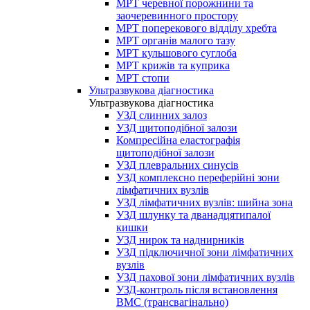
МРТ черевної порожнини та
заочеревинного простору
МРТ поперекового відділу хребта
МРТ органів малого тазу
МРТ кульшового суглоба
МРТ крижів та куприка
МРТ стопи
Ультразвукова діагностика
Ультразвукова діагностика
УЗД слинних залоз
УЗД щитоподібної залози
Компресійна еластографія
щитоподібної залози
УЗД плевральних синусів
УЗД комплексно переферійні зони
лімфатичних вузлів
УЗД лімфатичних вузлів: шийна зона
УЗД шлунку та дванадцятипалої
кишки
УЗД нирок та наднирників
УЗД підключичної зони лімфатичних
вузлів
УЗД пахової зони лімфатичних вузлів
УЗД-контроль після встановлення
ВМС (трансвагінально)