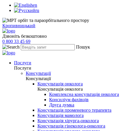
en
ru
Кропивницький
Дзвоніть безкоштовно
0 800 33 45 69
Пошук
Послуги
Послуги
Консультації
Консультації
Консультація онколога
Консультація онколога
Комплексна консультація онколога
Консиліум фахівців
Друга думка
Консультація променевого терапевта
Консультація мамолога
Консультація хірурга-онколога
Консультація гінеколога-онколога