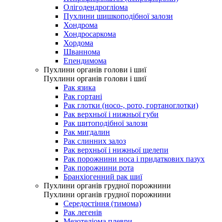
Олігодендрогліома
Пухлини шишкоподібної залози
Хондрома
Хондросаркома
Хордома
Шваннома
Епендимома
Пухлини органів голови і шиї
Пухлини органів голови і шиї
Рак язика
Рак гортані
Рак глотки (носо-, рото, гортаноглотки)
Рак верхньої і нижньої губи
Рак щитоподібної залози
Рак мигдалин
Рак слинних залоз
Рак верхньої і нижньої щелепи
Рак порожнини носа і придаткових пазух
Рак порожнини рота
Бранхіогенний рак шиї
Пухлини органів грудної порожнини
Пухлини органів грудної порожнини
Середостіння (тимома)
Рак легенів
Мезотеліома плеври