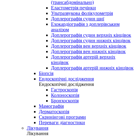
(трансабдомінально)
Еластометрія печінки
Ультразвукова фолікулометрія
Доплерографія судин шиї
Ехокардіографія з доплерівським
аналізом
Доплерографія судин верхніх кінцівок
Доплерографія судин нижніх кінцівок
Доплерографія вен верхніх кінцівок
Доплерографія вен нижніх кінцівок
Доплерографія артерій верхніх
кінцівок
Доплерографія артерій нижніх кінцівок
Біопсія
Ендоскопічні дослідження
Ендоскопічні дослідження
Гастроскопія
Колоноскопія
Бронхоскопія
Мамографія
Дерматоскопія
Скринінгові програми
Переваги діагностики
Лікування
Лікування