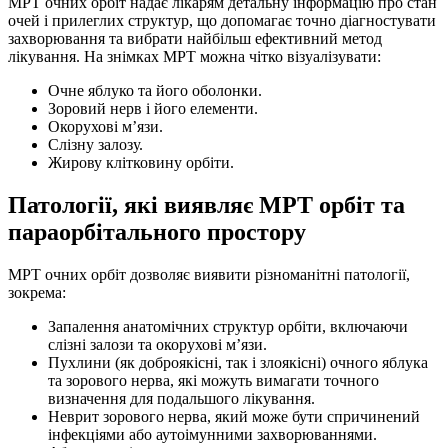
МРТ очних орбіт надає лікарям детальну інформацію про стан
очей і прилеглих структур, що допомагає точно діагностувати
захворювання та вибрати найбільш ефективний метод
лікування. На знімках МРТ можна чітко візуалізувати:
Очне яблуко та його оболонки.
Зоровий нерв і його елементи.
Окорухові м’язи.
Слізну залозу.
Жирову клітковину орбіти.
Патології, які виявляє МРТ орбіт та
параорбітального простору
МРТ очних орбіт дозволяє виявити різноманітні патології,
зокрема:
Запалення анатомічних структур орбіти, включаючи
слізні залози та окорухові м’язи.
Пухлини (як доброякісні, так і злоякісні) очного яблука
та зорового нерва, які можуть вимагати точного
визначення для подальшого лікування.
Неврит зорового нерва, який може бути спричинений
інфекціями або аутоімунними захворюваннями.