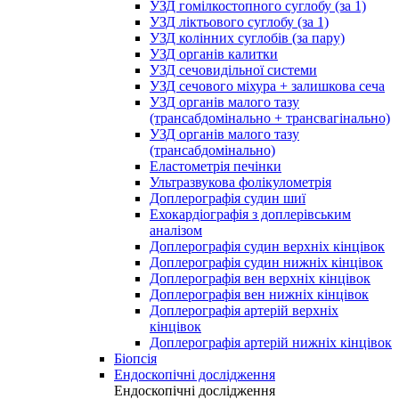
УЗД гомілкостопного суглобу (за 1)
УЗД ліктьового суглобу (за 1)
УЗД колінних суглобів (за пару)
УЗД органів калитки
УЗД сечовидільної системи
УЗД сечового міхура + залишкова сеча
УЗД органів малого тазу
(трансабдомінально + трансвагінально)
УЗД органів малого тазу
(трансабдомінально)
Еластометрія печінки
Ультразвукова фолікулометрія
Доплерографія судин шиї
Ехокардіографія з доплерівським
аналізом
Доплерографія судин верхніх кінцівок
Доплерографія судин нижніх кінцівок
Доплерографія вен верхніх кінцівок
Доплерографія вен нижніх кінцівок
Доплерографія артерій верхніх
кінцівок
Доплерографія артерій нижніх кінцівок
Біопсія
Ендоскопічні дослідження
Ендоскопічні дослідження