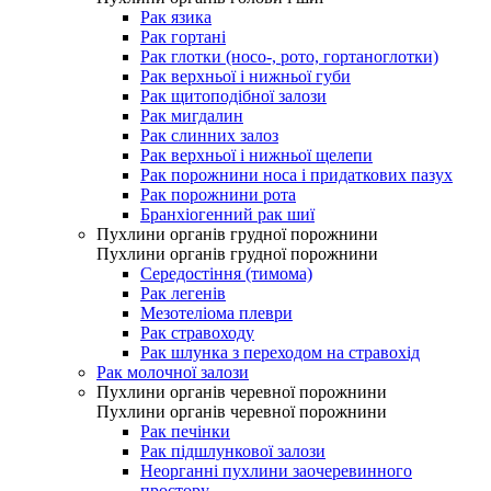
Рак язика
Рак гортані
Рак глотки (носо-, рото, гортаноглотки)
Рак верхньої і нижньої губи
Рак щитоподібної залози
Рак мигдалин
Рак слинних залоз
Рак верхньої і нижньої щелепи
Рак порожнини носа і придаткових пазух
Рак порожнини рота
Бранхіогенний рак шиї
Пухлини органів грудної порожнини
Пухлини органів грудної порожнини
Середостіння (тимома)
Рак легенів
Мезотеліома плеври
Рак стравоходу
Рак шлунка з переходом на стравохід
Рак молочної залози
Пухлини органів черевної порожнини
Пухлини органів черевної порожнини
Рак печінки
Рак підшлункової залози
Неорганні пухлини заочеревинного
простору