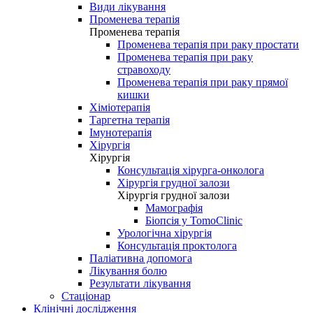
Види лікування
Променева терапія
Променева терапія
Променева терапія при раку простати
Променева терапія при раку
стравоходу
Променева терапія при раку прямої
кишки
Хіміотерапія
Таргетна терапія
Імунотерапія
Хірургія
Хірургія
Консультація хірурга-онколога
Хірургія грудної залози
Хірургія грудної залози
Мамографія
Біопсія у TomoClinic
Урологічна хірургія
Консультація проктолога
Паліативна допомога
Лікування болю
Результати лікування
Стаціонар
Клінічні дослідження