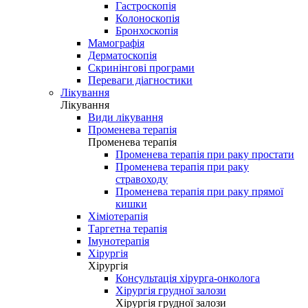
Гастроскопія
Колоноскопія
Бронхоскопія
Мамографія
Дерматоскопія
Скринінгові програми
Переваги діагностики
Лікування
Лікування
Види лікування
Променева терапія
Променева терапія
Променева терапія при раку простати
Променева терапія при раку
стравоходу
Променева терапія при раку прямої
кишки
Хіміотерапія
Таргетна терапія
Імунотерапія
Хірургія
Хірургія
Консультація хірурга-онколога
Хірургія грудної залози
Хірургія грудної залози