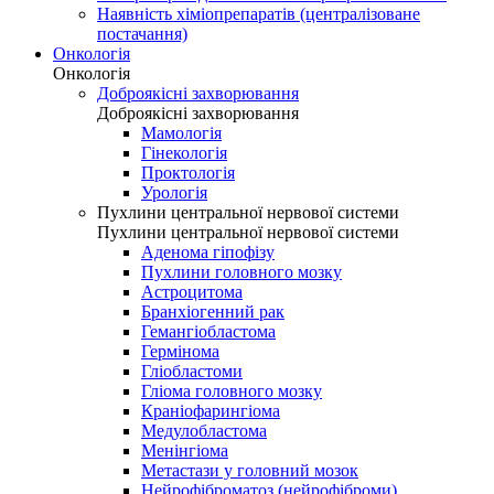
Наявність хіміопрепаратів (централізоване
постачання)
Онкологія
Онкологія
Доброякісні захворювання
Доброякісні захворювання
Мамологія
Гінекологія
Проктологія
Урологія
Пухлини центральної нервової системи
Пухлини центральної нервової системи
Аденома гіпофізу
Пухлини головного мозку
Астроцитома
Бранхіогенний рак
Гемангіобластома
Гермінома
Гліобластоми
Гліома головного мозку
Краніофарингіома
Медулобластома
Менінгіома
Метастази у головний мозок
Нейрофіброматоз (нейрофіброми)