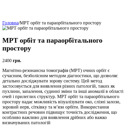
Головна
/
МРТ орбіт та параорбітального простору
МРТ орбіт та параорбітального
простору
2400
грн.
Магнітно-резонансна томографія (МРТ) очних орбіт є
сучасним, безболісним методом діагностики, що дозволяє
детально досліджувати зорову систему. Цей метод
застосовується для виявлення різних патологій, таких як
пухлини, запалення, судинні зміни та інші аномалії в області
очей і прилеглих структур. МРТ орбіт та параорбітального
простору надає можливість візуалізувати око, слізні залози,
зоровий нерв, сітківку та м’язи орбіти. Використання
контрастних речовин підвищує точність дослідження, що
особливо важливо для виявлення дрібних або важко
визначуваних патологій