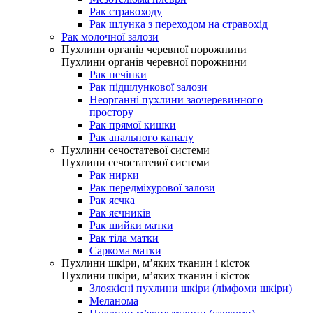
Рак стравоходу
Рак шлунка з переходом на стравохід
Рак молочної залози
Пухлини органів черевної порожнини
Пухлини органів черевної порожнини
Рак печінки
Рак підшлункової залози
Неорганні пухлини заочеревинного
простору
Рак прямої кишки
Рак анального каналу
Пухлини сечостатевої системи
Пухлини сечостатевої системи
Рак нирки
Рак передміхурової залози
Рак яєчка
Рак яєчників
Рак шийки матки
Рак тіла матки
Саркома матки
Пухлини шкіри, м’яких тканин і кісток
Пухлини шкіри, м’яких тканин і кісток
Злоякісні пухлини шкіри (лімфоми шкіри)
Меланома