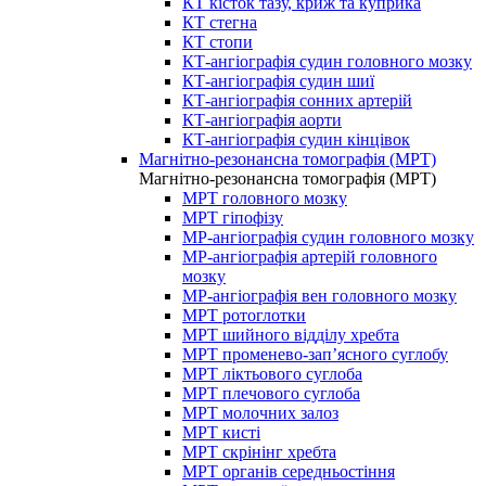
КТ кісток тазу, криж та куприка
КТ стегна
КТ стопи
КТ-ангіографія судин головного мозку
КТ-ангіографія судин шиї
КТ-ангіографія сонних артерій
КТ-ангіографія аорти
КТ-ангіографія судин кінцівок
Магнітно-резонансна томографія (МРТ)
Магнітно-резонансна томографія (МРТ)
МРТ головного мозку
МРТ гіпофізу
МР-ангіографія судин головного мозку
МР-ангіографія артерій головного
мозку
МР-ангіографія вен головного мозку
МРТ ротоглотки
МРТ шийного відділу хребта
МРТ променево-зап’ясного суглобу
МРТ ліктьового суглоба
МРТ плечового суглоба
МРТ молочних залоз
МРТ кисті
МРТ скрінінг хребта
МРТ органів середньостіння