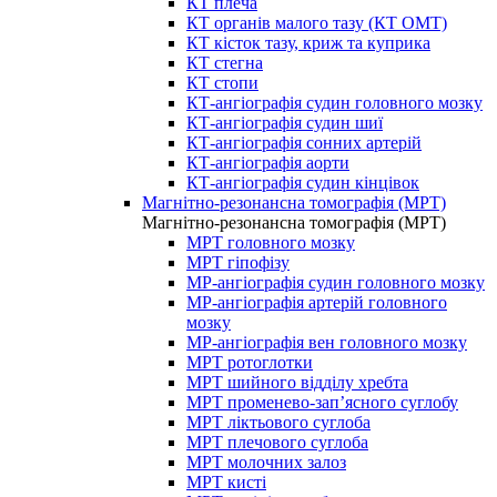
КТ плеча
КТ органів малого тазу (КТ ОМТ)
КТ кісток тазу, криж та куприка
КТ стегна
КТ стопи
КТ-ангіографія судин головного мозку
КТ-ангіографія судин шиї
КТ-ангіографія сонних артерій
КТ-ангіографія аорти
КТ-ангіографія судин кінцівок
Магнітно-резонансна томографія (МРТ)
Магнітно-резонансна томографія (МРТ)
МРТ головного мозку
МРТ гіпофізу
МР-ангіографія судин головного мозку
МР-ангіографія артерій головного
мозку
МР-ангіографія вен головного мозку
МРТ ротоглотки
МРТ шийного відділу хребта
МРТ променево-зап’ясного суглобу
МРТ ліктьового суглоба
МРТ плечового суглоба
МРТ молочних залоз
МРТ кисті