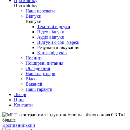
Про клініку
Про клініку
Наші переваги
Відгуки
Відгуки
Текстові відгуки
Відео відгуки
Аудіо відгуки
Відгуки с соц. мереж
Результати лікування
Книга відгуків
Новини
Поширені питання
Обладнання
Наші партнери
Відео
Вакансії
Наші гарантії
Лікарі
Ціни
Контакти
Кропивницький