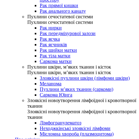
Рак прямої кишки
Рак анального каналу
Пухлини сечостатевої системи
Пухлини сечостатевої системи
Рак нирки
Рак передміхурової залози
Рак яєчка
Рак яєчників
Рак шийки матки
Рак тіла матки
Саркома матки
Пухлини шкіри, м’яких тканин і кісток
Пухлини шкіри, м’яких тканин і кісток
Злоякісні пухлини шкіри (лімфоми шкіри)
Меланома
Пухлини м’яких тканин (саркоми)
Саркома Юінга
Злоякісні новоутворення лімфоїдної і кровотворної
тканин
Злоякісні новоутворення лімфоїдної і кровотворної
тканин
Лімфогранулематоз
Неходжкінські злоякісні лімфоми
Мієломна хвороба (плазмоцитома)