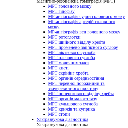
Магнітно-резонансна томографія (МРТ)
МРТ головного мозку
МРТ гіпофізу
МР-ангіографія судин головного мозку
МР-ангіографія артерій головного
мозку
МР-ангіографія вен головного мозку
МРТ ротоглотки
МРТ шийного відділу хребта
МРТ променево-зап’ясного суглобу
МРТ ліктьового суглоба
МРТ плечового суглоба
МРТ молочних залоз
МРТ кисті
МРТ скрінінг хребта
МРТ органів середньостіння
МРТ черевної порожнини та
заочеревинного простору
МРТ поперекового відділу хребта
МРТ органів малого тазу
МРТ кульшового суглоба
МРТ крижів та куприка
МРТ стопи
Ультразвукова діагностика
Ультразвукова діагностика