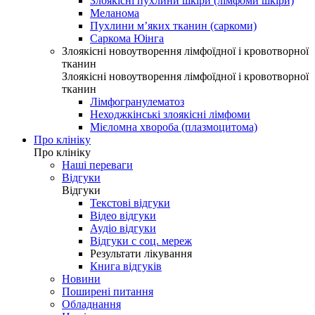
Злоякісні пухлини шкіри (лімфоми шкіри)
Меланома
Пухлини м’яких тканин (саркоми)
Саркома Юінга
Злоякісні новоутворення лімфоїдної і кровотворної
тканин
Злоякісні новоутворення лімфоїдної і кровотворної
тканин
Лімфогранулематоз
Неходжкінські злоякісні лімфоми
Мієломна хвороба (плазмоцитома)
Про клініку
Про клініку
Наші переваги
Відгуки
Відгуки
Текстові відгуки
Відео відгуки
Аудіо відгуки
Відгуки с соц. мереж
Результати лікування
Книга відгуків
Новини
Поширені питання
Обладнання