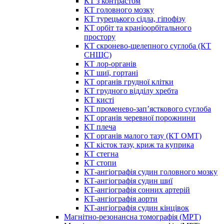
КТ з контрастом
КТ головного мозку
КТ турецького сідла, гіпофізу
КТ орбіт та краніоорбітального
простору
КТ скронево-щелепного суглоба (КТ
СНЩС)
КТ лор-органів
КТ шиї, гортані
КТ органів грудної клітки
КТ грудного відділу хребта
КТ кисті
КТ променево-зап’ясткового суглоба
КТ органів черевної порожнини
КТ плеча
КТ органів малого тазу (КТ ОМТ)
КТ кісток тазу, криж та куприка
КТ стегна
КТ стопи
КТ-ангіографія судин головного мозку
КТ-ангіографія судин шиї
КТ-ангіографія сонних артерій
КТ-ангіографія аорти
КТ-ангіографія судин кінцівок
Магнітно-резонансна томографія (МРТ)