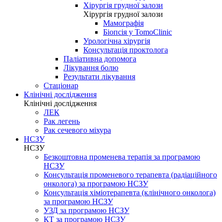
Хірургія грудної залози
Хірургія грудної залози
Мамографія
Біопсія у TomoClinic
Урологічна хірургія
Консультація проктолога
Паліативна допомога
Лікування болю
Результати лікування
Стаціонар
Клінічні дослідження
Клінічні дослідження
ЛЕК
Рак легень
Рак сечевого міхура
НСЗУ
НСЗУ
Безкоштовна променева терапія за програмою
НСЗУ
Консультація променевого терапевта (радіаційного
онколога) за програмою НСЗУ
Консультація хіміотерапевта (клінічного онколога)
за програмою НСЗУ
УЗД за програмою НСЗУ
КТ за програмою НСЗУ