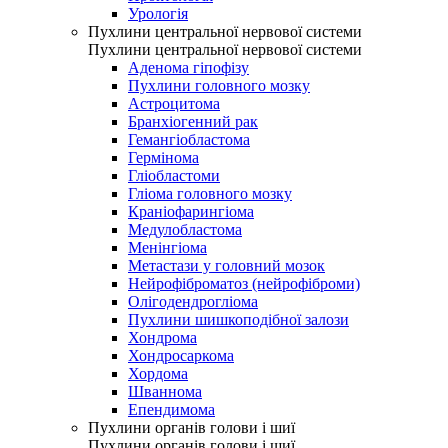
Урологія
Пухлини центральної нервової системи
Пухлини центральної нервової системи
Аденома гіпофізу
Пухлини головного мозку
Астроцитома
Бранхіогенний рак
Гемангіобластома
Гермінома
Гліобластоми
Гліома головного мозку
Краніофарингіома
Медулобластома
Менінгіома
Метастази у головний мозок
Нейрофіброматоз (нейрофіброми)
Олігодендрогліома
Пухлини шишкоподібної залози
Хондрома
Хондросаркома
Хордома
Шваннома
Епендимома
Пухлини органів голови і шиї
Пухлини органів голови і шиї