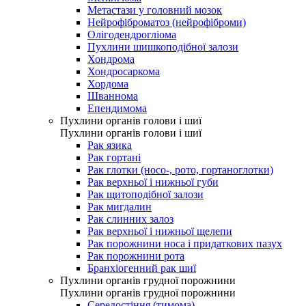
Метастази у головний мозок
Нейрофіброматоз (нейрофіброми)
Олігодендрогліома
Пухлини шишкоподібної залози
Хондрома
Хондросаркома
Хордома
Шваннома
Епендимома
Пухлини органів голови і шиї
Пухлини органів голови і шиї
Рак язика
Рак гортані
Рак глотки (носо-, рото, гортаноглотки)
Рак верхньої і нижньої губи
Рак щитоподібної залози
Рак мигдалин
Рак слинних залоз
Рак верхньої і нижньої щелепи
Рак порожнини носа і придаткових пазух
Рак порожнини рота
Бранхіогенний рак шиї
Пухлини органів грудної порожнини
Пухлини органів грудної порожнини
Середостіння (тимома)