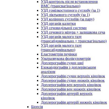
УЗД-контроль після встановлення
ВМС (трансвагінально)
УЗД гомілкостопного суглобу (за 1)
УЗД ліктьового суглобу (за 1)
УЗД колінних суглобів (за пару)
УЗД органів калитки
УЗД сечовидільної системи
УЗД сечового міхура + залишкова сеча
УЗД органів малого тазу
(трансабдомінально + трансвагінально)
УЗД органів малого тазу
(трансабдомінально)
Еластометрія печінки
Ультразвукова фолікулометрія
Доплерографія судин шиї
Ехокардіографія з доплерівським
аналізом
Доплерографія судин верхніх кінцівок
Доплерографія судин нижніх кінцівок
Доплерографія вен верхніх кінцівок
Доплерографія вен нижніх кінцівок
Доплерографія артерій верхніх
кінцівок
Доплерографія артерій нижніх кінцівок
Біопсія