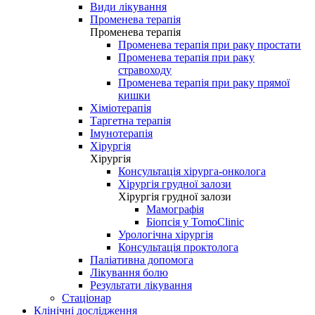
Види лікування
Променева терапія
Променева терапія
Променева терапія при раку простати
Променева терапія при раку
стравоходу
Променева терапія при раку прямої
кишки
Хіміотерапія
Таргетна терапія
Імунотерапія
Хірургія
Хірургія
Консультація хірурга-онколога
Хірургія грудної залози
Хірургія грудної залози
Мамографія
Біопсія у TomoClinic
Урологічна хірургія
Консультація проктолога
Паліативна допомога
Лікування болю
Результати лікування
Стаціонар
Клінічні дослідження