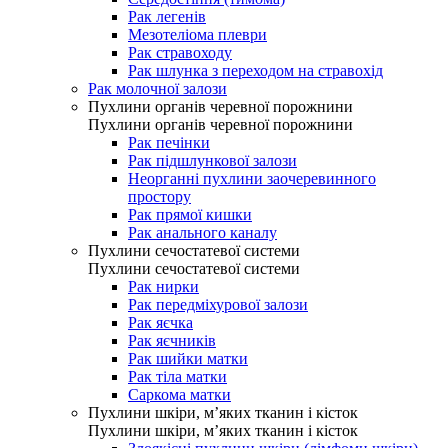
Рак легенів
Мезотеліома плеври
Рак стравоходу
Рак шлунка з переходом на стравохід
Рак молочної залози
Пухлини органів черевної порожнини
Пухлини органів черевної порожнини
Рак печінки
Рак підшлункової залози
Неорганні пухлини заочеревинного
простору
Рак прямої кишки
Рак анального каналу
Пухлини сечостатевої системи
Пухлини сечостатевої системи
Рак нирки
Рак передміхурової залози
Рак яєчка
Рак яєчників
Рак шийки матки
Рак тіла матки
Саркома матки
Пухлини шкіри, м’яких тканин і кісток
Пухлини шкіри, м’яких тканин і кісток