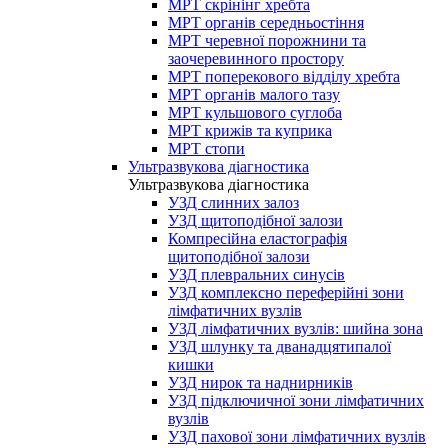
МРТ скрінінг хребта
МРТ органів середньостіння
МРТ черевної порожнини та
заочеревинного простору
МРТ поперекового відділу хребта
МРТ органів малого тазу
МРТ кульшового суглоба
МРТ крижів та куприка
МРТ стопи
Ультразвукова діагностика
Ультразвукова діагностика
УЗД слинних залоз
УЗД щитоподібної залози
Компресійна еластографія
щитоподібної залози
УЗД плевральних синусів
УЗД комплексно переферійні зони
лімфатичних вузлів
УЗД лімфатичних вузлів: шийна зона
УЗД шлунку та дванадцятипалої
кишки
УЗД нирок та наднирників
УЗД підключичної зони лімфатичних
вузлів
УЗД пахової зони лімфатичних вузлів