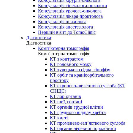
Консультація хірурга-онколога
Консультація гінеколога-онколога
Консультація уролога-онколога
Консультація лікаря-проктолога
Консультація психолога
Консультація анестезіолога
Перший візит до TomoClinic
Діагностика
Діагностика
Комп’ютерна томографія
Комп’ютерна томографія
КТ з контрастом
КТ головного мозку
КТ турецького сідла, гіпофізу
КТ орбіт та краніоорбітального
простору
КТ скронево-щелепного суглоба (КТ
СНЩС)
КТ лор-органів
КТ шиї, гортані
КТ органів грудної клітки
КТ грудного відділу хребта
КТ кисті
КТ променево-зап’ясткового суглоба
КТ органів черевної порожнини