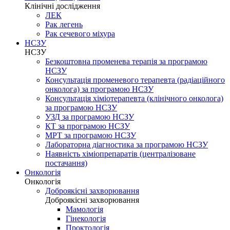
Клінічні дослідження
ЛЕК
Рак легень
Рак сечевого міхура
НСЗУ
НСЗУ
Безкоштовна променева терапія за програмою
НСЗУ
Консультація променевого терапевта (радіаційного
онколога) за програмою НСЗУ
Консультація хіміотерапевта (клінічного онколога)
за програмою НСЗУ
УЗД за програмою НСЗУ
КТ за програмою НСЗУ
МРТ за програмою НСЗУ
Лабораторна діагностика за програмою НСЗУ
Наявність хіміопрепаратів (централізоване
постачання)
Онкологія
Онкологія
Доброякісні захворювання
Доброякісні захворювання
Мамологія
Гінекологія
Проктологія