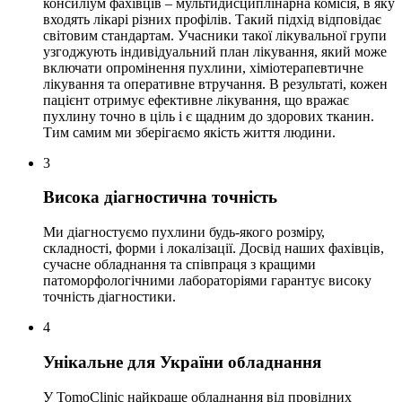
консиліум фахівців – мультидисциплінарна комісія, в яку
входять лікарі різних профілів. Такий підхід відповідає
світовим стандартам. Учасники такої лікувальної групи
узгоджують індивідуальний план лікування, який може
включати опромінення пухлини, хіміотерапевтичне
лікування та оперативне втручання. В результаті, кожен
пацієнт отримує ефективне лікування, що вражає
пухлину точно в ціль і є щадним до здорових тканин.
Тим самим ми зберігаємо якість життя людини.
3
Висока діагностична точність
Ми діагностуємо пухлини будь-якого розміру,
складності, форми і локалізації. Досвід наших фахівців,
сучасне обладнання та співпраця з кращими
патоморфологічними лабораторіями гарантує високу
точність діагностики.
4
Унікальне для України обладнання
У TomoClinic найкраще обладнання від провідних