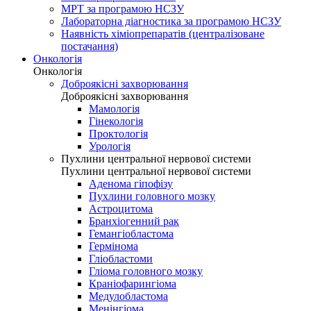
МРТ за програмою НСЗУ
Лабораторна діагностика за програмою НСЗУ
Наявність хіміопрепаратів (централізоване
постачання)
Онкологія
Онкологія
Доброякісні захворювання
Доброякісні захворювання
Мамологія
Гінекологія
Проктологія
Урологія
Пухлини центральної нервової системи
Пухлини центральної нервової системи
Аденома гіпофізу
Пухлини головного мозку
Астроцитома
Бранхіогенний рак
Гемангіобластома
Гермінома
Гліобластоми
Гліома головного мозку
Краніофарингіома
Медулобластома
Менінгіома