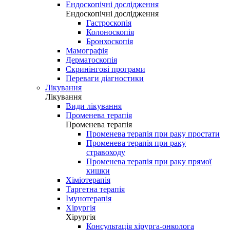
Ендоскопічні дослідження
Ендоскопічні дослідження
Гастроскопія
Колоноскопія
Бронхоскопія
Мамографія
Дерматоскопія
Скринінгові програми
Переваги діагностики
Лікування
Лікування
Види лікування
Променева терапія
Променева терапія
Променева терапія при раку простати
Променева терапія при раку
стравоходу
Променева терапія при раку прямої
кишки
Хіміотерапія
Таргетна терапія
Імунотерапія
Хірургія
Хірургія
Консультація хірурга-онколога