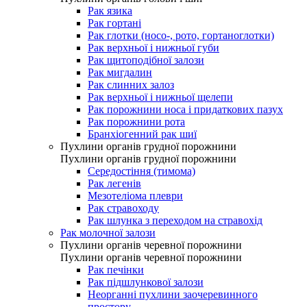
Рак язика
Рак гортані
Рак глотки (носо-, рото, гортаноглотки)
Рак верхньої і нижньої губи
Рак щитоподібної залози
Рак мигдалин
Рак слинних залоз
Рак верхньої і нижньої щелепи
Рак порожнини носа і придаткових пазух
Рак порожнини рота
Бранхіогенний рак шиї
Пухлини органів грудної порожнини
Пухлини органів грудної порожнини
Середостіння (тимома)
Рак легенів
Мезотеліома плеври
Рак стравоходу
Рак шлунка з переходом на стравохід
Рак молочної залози
Пухлини органів черевної порожнини
Пухлини органів черевної порожнини
Рак печінки
Рак підшлункової залози
Неорганні пухлини заочеревинного
простору