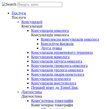
Послуги
Послуги
Консультації
Консультації
Консультація онколога
Консультація онколога
Комплексна консультація онколога
Консиліум фахівців
Друга думка
Консультація променевого терапевта
Консультація мамолога
Консультація хірурга-онколога
Консультація гінеколога-онколога
Консультація уролога-онколога
Консультація лікаря-проктолога
Консультація психолога
Консультація анестезіолога
Перший візит до TomoClinic
Діагностика
Діагностика
Комп’ютерна томографія
Комп’ютерна томографія