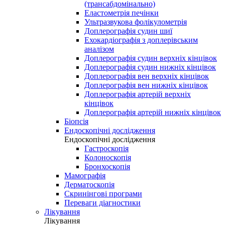
(трансабдомінально)
Еластометрія печінки
Ультразвукова фолікулометрія
Доплерографія судин шиї
Ехокардіографія з доплерівським
аналізом
Доплерографія судин верхніх кінцівок
Доплерографія судин нижніх кінцівок
Доплерографія вен верхніх кінцівок
Доплерографія вен нижніх кінцівок
Доплерографія артерій верхніх
кінцівок
Доплерографія артерій нижніх кінцівок
Біопсія
Ендоскопічні дослідження
Ендоскопічні дослідження
Гастроскопія
Колоноскопія
Бронхоскопія
Мамографія
Дерматоскопія
Скринінгові програми
Переваги діагностики
Лікування
Лікування