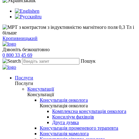
uk
en
ru
Кропивницький
Дзвоніть безкоштовно
0 800 33 45 69
Пошук
Послуги
Послуги
Консультації
Консультації
Консультація онколога
Консультація онколога
Комплексна консультація онколога
Консиліум фахівців
Друга думка
Консультація променевого терапевта
Консультація мамолога