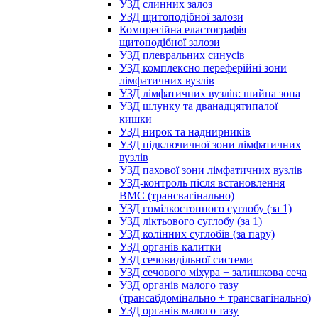
УЗД слинних залоз
УЗД щитоподібної залози
Компресійна еластографія
щитоподібної залози
УЗД плевральних синусів
УЗД комплексно переферійні зони
лімфатичних вузлів
УЗД лімфатичних вузлів: шийна зона
УЗД шлунку та дванадцятипалої
кишки
УЗД нирок та наднирників
УЗД підключичної зони лімфатичних
вузлів
УЗД пахової зони лімфатичних вузлів
УЗД-контроль після встановлення
ВМС (трансвагінально)
УЗД гомілкостопного суглобу (за 1)
УЗД ліктьового суглобу (за 1)
УЗД колінних суглобів (за пару)
УЗД органів калитки
УЗД сечовидільної системи
УЗД сечового міхура + залишкова сеча
УЗД органів малого тазу
(трансабдомінально + трансвагінально)
УЗД органів малого тазу