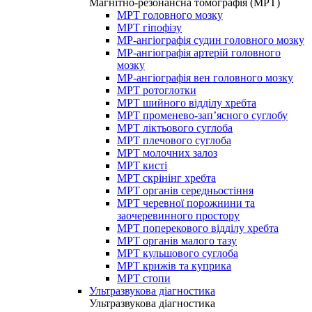
Магнітно-резонансна томографія (МРТ)
МРТ головного мозку
МРТ гіпофізу
МР-ангіографія судин головного мозку
МР-ангіографія артерій головного
мозку
МР-ангіографія вен головного мозку
МРТ ротоглотки
МРТ шийного відділу хребта
МРТ променево-зап’ясного суглобу
МРТ ліктьового суглоба
МРТ плечового суглоба
МРТ молочних залоз
МРТ кисті
МРТ скрінінг хребта
МРТ органів середньостіння
МРТ черевної порожнини та
заочеревинного простору
МРТ поперекового відділу хребта
МРТ органів малого тазу
МРТ кульшового суглоба
МРТ крижів та куприка
МРТ стопи
Ультразвукова діагностика
Ультразвукова діагностика