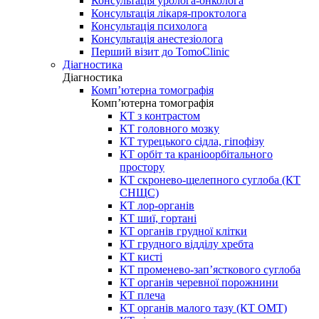
Консультація уролога-онколога
Консультація лікаря-проктолога
Консультація психолога
Консультація анестезіолога
Перший візит до TomoClinic
Діагностика
Діагностика
Комп’ютерна томографія
Комп’ютерна томографія
КТ з контрастом
КТ головного мозку
КТ турецького сідла, гіпофізу
КТ орбіт та краніоорбітального
простору
КТ скронево-щелепного суглоба (КТ
СНЩС)
КТ лор-органів
КТ шиї, гортані
КТ органів грудної клітки
КТ грудного відділу хребта
КТ кисті
КТ променево-зап’ясткового суглоба
КТ органів черевної порожнини
КТ плеча
КТ органів малого тазу (КТ ОМТ)