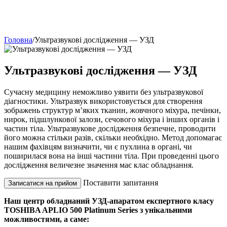
Головна
/
Ультразвукові дослідження — УЗД
Ультразвукові дослідження — УЗД
Сучасну медицину неможливо уявити без ультразвукової
діагностики. Ультразвук використовується для створення
зображень структур м’яких тканин, жовчного міхура, печінки,
нирок, підшлункової залози, сечового міхура і інших органів і
частин тіла. Ультразвукове дослідження безпечне, проводити
його можна стільки разів, скільки необхідно. Метод допомагає
нашим фахівцям визначити, чи є пухлина в органі, чи
поширилася вона на інші частини тіла. При проведенні цього
дослідження величезне значення має клас обладнання.
Поставити запитання
Записатися на прийом
Наш центр обладнаний УЗД-апаратом експертного класу
TOSHIBA APLIO 500 Platinum Series з унікальними
можливостями, а саме: