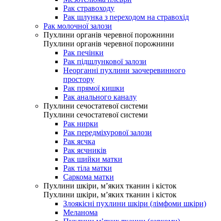
Рак стравоходу
Рак шлунка з переходом на стравохід
Рак молочної залози
Пухлини органів черевної порожнини
Пухлини органів черевної порожнини
Рак печінки
Рак підшлункової залози
Неорганні пухлини заочеревинного
простору
Рак прямої кишки
Рак анального каналу
Пухлини сечостатевої системи
Пухлини сечостатевої системи
Рак нирки
Рак передміхурової залози
Рак яєчка
Рак яєчників
Рак шийки матки
Рак тіла матки
Саркома матки
Пухлини шкіри, м’яких тканин і кісток
Пухлини шкіри, м’яких тканин і кісток
Злоякісні пухлини шкіри (лімфоми шкіри)
Меланома