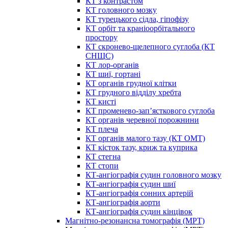
КТ з контрастом
КТ головного мозку
КТ турецького сідла, гіпофізу
КТ орбіт та краніоорбітального
простору
КТ скронево-щелепного суглоба (КТ
СНЩС)
КТ лор-органів
КТ шиї, гортані
КТ органів грудної клітки
КТ грудного відділу хребта
КТ кисті
КТ променево-зап’ясткового суглоба
КТ органів черевної порожнини
КТ плеча
КТ органів малого тазу (КТ ОМТ)
КТ кісток тазу, криж та куприка
КТ стегна
КТ стопи
КТ-ангіографія судин головного мозку
КТ-ангіографія судин шиї
КТ-ангіографія сонних артерій
КТ-ангіографія аорти
КТ-ангіографія судин кінцівок
Магнітно-резонансна томографія (МРТ)