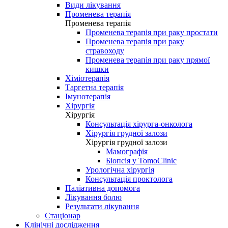
Види лікування
Променева терапія
Променева терапія
Променева терапія при раку простати
Променева терапія при раку
стравоходу
Променева терапія при раку прямої
кишки
Хіміотерапія
Таргетна терапія
Імунотерапія
Хірургія
Хірургія
Консультація хірурга-онколога
Хірургія грудної залози
Хірургія грудної залози
Мамографія
Біопсія у TomoClinic
Урологічна хірургія
Консультація проктолога
Паліативна допомога
Лікування болю
Результати лікування
Стаціонар
Клінічні дослідження