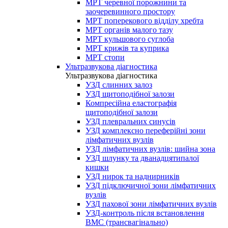
МРТ черевної порожнини та
заочеревинного простору
МРТ поперекового відділу хребта
МРТ органів малого тазу
МРТ кульшового суглоба
МРТ крижів та куприка
МРТ стопи
Ультразвукова діагностика
Ультразвукова діагностика
УЗД слинних залоз
УЗД щитоподібної залози
Компресійна еластографія
щитоподібної залози
УЗД плевральних синусів
УЗД комплексно переферійні зони
лімфатичних вузлів
УЗД лімфатичних вузлів: шийна зона
УЗД шлунку та дванадцятипалої
кишки
УЗД нирок та наднирників
УЗД підключичної зони лімфатичних
вузлів
УЗД пахової зони лімфатичних вузлів
УЗД-контроль після встановлення
ВМС (трансвагінально)