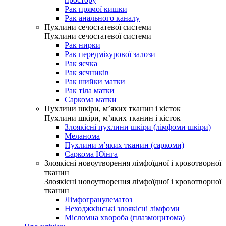
Рак прямої кишки
Рак анального каналу
Пухлини сечостатевої системи
Пухлини сечостатевої системи
Рак нирки
Рак передміхурової залози
Рак яєчка
Рак яєчників
Рак шийки матки
Рак тіла матки
Саркома матки
Пухлини шкіри, м’яких тканин і кісток
Пухлини шкіри, м’яких тканин і кісток
Злоякісні пухлини шкіри (лімфоми шкіри)
Меланома
Пухлини м’яких тканин (саркоми)
Саркома Юінга
Злоякісні новоутворення лімфоїдної і кровотворної
тканин
Злоякісні новоутворення лімфоїдної і кровотворної
тканин
Лімфогранулематоз
Неходжкінські злоякісні лімфоми
Мієломна хвороба (плазмоцитома)