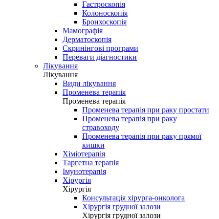
Гастроскопія
Колоноскопія
Бронхоскопія
Мамографія
Дерматоскопія
Скринінгові програми
Переваги діагностики
Лікування
Лікування
Види лікування
Променева терапія
Променева терапія
Променева терапія при раку простати
Променева терапія при раку
стравоходу
Променева терапія при раку прямої
кишки
Хіміотерапія
Таргетна терапія
Імунотерапія
Хірургія
Хірургія
Консультація хірурга-онколога
Хірургія грудної залози
Хірургія грудної залози