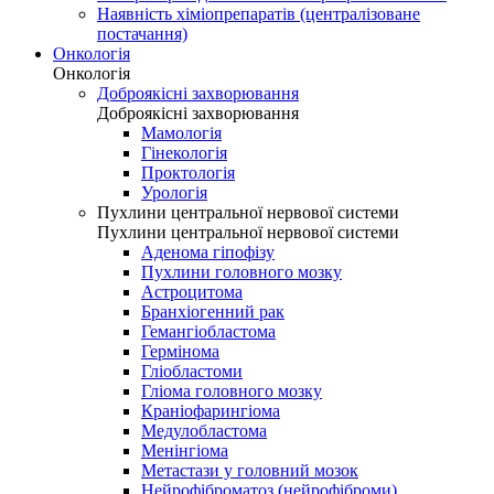
Наявність хіміопрепаратів (централізоване
постачання)
Онкологія
Онкологія
Доброякісні захворювання
Доброякісні захворювання
Мамологія
Гінекологія
Проктологія
Урологія
Пухлини центральної нервової системи
Пухлини центральної нервової системи
Аденома гіпофізу
Пухлини головного мозку
Астроцитома
Бранхіогенний рак
Гемангіобластома
Гермінома
Гліобластоми
Гліома головного мозку
Краніофарингіома
Медулобластома
Менінгіома
Метастази у головний мозок
Нейрофіброматоз (нейрофіброми)