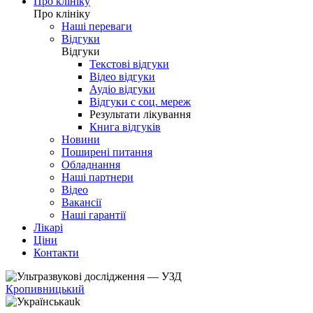
Про клініку
Про клініку
Наші переваги
Відгуки
Відгуки
Текстові відгуки
Відео відгуки
Аудіо відгуки
Відгуки с соц. мереж
Результати лікування
Книга відгуків
Новини
Поширені питання
Обладнання
Наші партнери
Відео
Вакансії
Наші гарантії
Лікарі
Ціни
Контакти
Кропивницький
uk