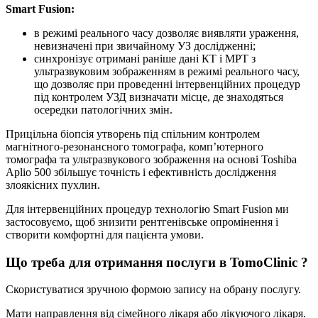
Smart Fusion:
в режимі реального часу дозволяє виявляти ураження,
невизначені при звичайному УЗ дослідженні;
синхронізує отримані раніше дані КТ і МРТ з
ультразвуковим зображенням в режимі реального часу,
що дозволяє при проведенні інтервенційних процедур
під контролем УЗД визначати місце, де знаходяться
осередки патологічних змін.
Прицільна біопсія утворень під спільним контролем
магнітного-резонансного томографа, комп’ютерного
томографа та ультразвукового зображення на основі Toshiba
Aplio 500 збільшує точність і ефективність дослідження
злоякісних пухлин.
Для інтервенційних процедур технологію Smart Fusion ми
застосовуємо, щоб знизити рентгенівське опромінення і
створити комфортні для пацієнта умови.
Що треба для отримання послуги в TomoClinic ?
Скористуватися зручною формою запису на обрану послугу.
Мати направлення від сімейного лікаря або лікуючого лікаря.