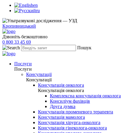
en
ru
Кропивницький
Дзвоніть безкоштовно
0 800 33 45 69
Пошук
Послуги
Послуги
Консультації
Консультації
Консультація онколога
Консультація онколога
Комплексна консультація онколога
Консиліум фахівців
Друга думка
Консультація променевого терапевта
Консультація мамолога
Консультація хірурга-онколога
Консультація гінеколога-онколога