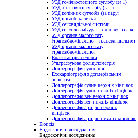
УЗД гомілкостопного суглобу (за 1)
УЗД ліктьового суглобу (за 1)
УЗД колінних суглобів (за пару)
УЗД органів калитки
УЗД сечовидільної системи
УЗД сечового міхура + залишкова сеча
УЗД органів малого тазу
(трансабдомінально + трансвагінально)
УЗД органів малого тазу
(трансабдомінально)
Еластометрія печінки
Ультразвукова фолікулометрія
Доплерографія судин шиї
Ехокардіографія з доплерівським
аналізом
Доплерографія судин верхніх кінцівок
Доплерографія судин нижніх кінцівок
Доплерографія вен верхніх кінцівок
Доплерографія вен нижніх кінцівок
Доплерографія артерій верхніх
кінцівок
Доплерографія артерій нижніх кінцівок
Біопсія
Ендоскопічні дослідження
Ендоскопічні дослідження