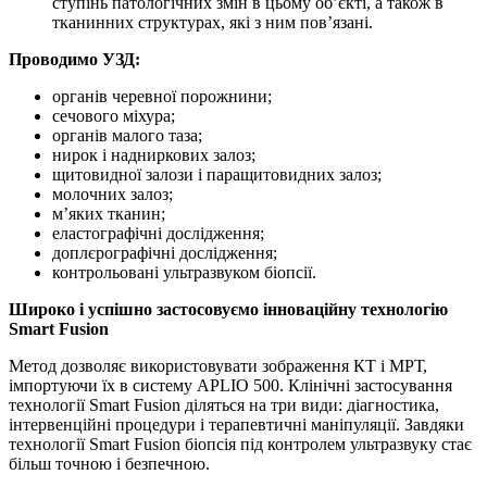
ступінь патологічних змін в цьому об’єкті, а також в
тканинних структурах, які з ним пов’язані.
Проводимо УЗД:
органів черевної порожнини;
сечового міхура;
органів малого таза;
нирок і надниркових залоз;
щитовидної залози і паращитовидних залоз;
молочних залоз;
м’яких тканин;
еластографічні дослідження;
доплєрографічні дослідження;
контрольовані ультразвуком біопсії.
Широко і успішно застосовуємо інноваційну технологію
Smart Fusion
Метод дозволяє використовувати зображення КТ і МРТ,
імпортуючи їх в систему APLIO 500. Клінічні застосування
технології Smart Fusion діляться на три види: діагностика,
інтервенційні процедури і терапевтичні маніпуляції. Завдяки
технології Smart Fusion біопсія під контролем ультразвуку стає
більш точною і безпечною.