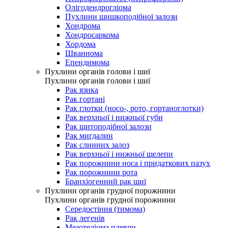
Олігодендрогліома
Пухлини шишкоподібної залози
Хондрома
Хондросаркома
Хордома
Шваннома
Епендимома
Пухлини органів голови і шиї
Пухлини органів голови і шиї
Рак язика
Рак гортані
Рак глотки (носо-, рото, гортаноглотки)
Рак верхньої і нижньої губи
Рак щитоподібної залози
Рак мигдалин
Рак слинних залоз
Рак верхньої і нижньої щелепи
Рак порожнини носа і придаткових пазух
Рак порожнини рота
Бранхіогенний рак шиї
Пухлини органів грудної порожнини
Пухлини органів грудної порожнини
Середостіння (тимома)
Рак легенів
Мезотеліома плеври