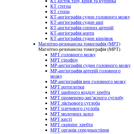
КТ кісток тазу, криж та куприка
КТ стегна
КТ стопи
КТ-ангіографія судин головного мозку
КТ-ангіографія судин шиї
КТ-ангіографія сонних артерій
КТ-ангіографія аорти
КТ-ангіографія судин кінцівок
Магнітно-резонансна томографія (МРТ)
Магнітно-резонансна томографія (МРТ)
МРТ головного мозку
МРТ гіпофізу
МР-ангіографія судин головного мозку
МР-ангіографія артерій головного
мозку
МР-ангіографія вен головного мозку
МРТ ротоглотки
МРТ шийного відділу хребта
МРТ променево-зап’ясного суглобу
МРТ ліктьового суглоба
МРТ плечового суглоба
МРТ молочних залоз
МРТ кисті
МРТ скрінінг хребта
МРТ органів середньостіння