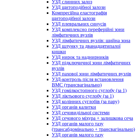
УЗД слинних залоз
УЗД щитоподібної залози
Компресійна еластографія
щитоподібної залози
УЗД плевральних синусів
УЗД комплексно переферійні зони
лімфатичних вузлів
УЗД лімфатичних вузлів: шийна зона
УЗД шлунку та дванадцятипалої
кишки
УЗД нирок та наднирників
УЗД підключичної зони лімфатичних
вузлів
УЗД пахової зони лімфатичних вузлів
УЗД-контроль після встановлення
ВМС (трансвагінально)
УЗД гомілкостопного суглобу (за 1)
УЗД ліктьового суглобу (за 1)
УЗД колінних суглобів (за пару)
УЗД органів калитки
УЗД сечовидільної системи
УЗД сечового міхура + залишкова сеча
УЗД органів малого тазу
(трансабдомінально + трансвагінально)
УЗД органів малого тазу