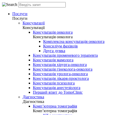
Послуги
Послуги
Консультації
Консультації
Консультація онколога
Консультація онколога
Комплексна консультація онколога
Консиліум фахівців
Друга думка
Консультація променевого терапевта
Консультація мамолога
Консультація хірурга-онколога
Консультація гінеколога-онколога
Консультація уролога-онколога
Консультація лікаря-проктолога
Консультація психолога
Консультація анестезіолога
Перший візит до TomoClinic
Діагностика
Діагностика
Комп’ютерна томографія
Комп’ютерна томографія