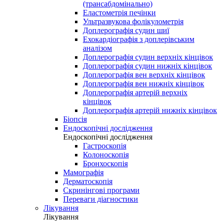
(трансабдомінально)
Еластометрія печінки
Ультразвукова фолікулометрія
Доплерографія судин шиї
Ехокардіографія з доплерівським
аналізом
Доплерографія судин верхніх кінцівок
Доплерографія судин нижніх кінцівок
Доплерографія вен верхніх кінцівок
Доплерографія вен нижніх кінцівок
Доплерографія артерій верхніх
кінцівок
Доплерографія артерій нижніх кінцівок
Біопсія
Ендоскопічні дослідження
Ендоскопічні дослідження
Гастроскопія
Колоноскопія
Бронхоскопія
Мамографія
Дерматоскопія
Скринінгові програми
Переваги діагностики
Лікування
Лікування