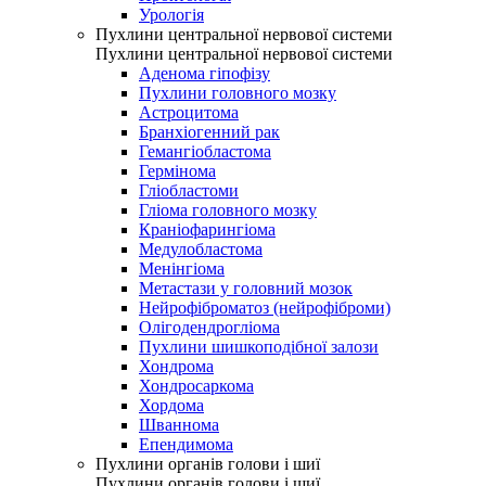
Урологія
Пухлини центральної нервової системи
Пухлини центральної нервової системи
Аденома гіпофізу
Пухлини головного мозку
Астроцитома
Бранхіогенний рак
Гемангіобластома
Гермінома
Гліобластоми
Гліома головного мозку
Краніофарингіома
Медулобластома
Менінгіома
Метастази у головний мозок
Нейрофіброматоз (нейрофіброми)
Олігодендрогліома
Пухлини шишкоподібної залози
Хондрома
Хондросаркома
Хордома
Шваннома
Епендимома
Пухлини органів голови і шиї
Пухлини органів голови і шиї