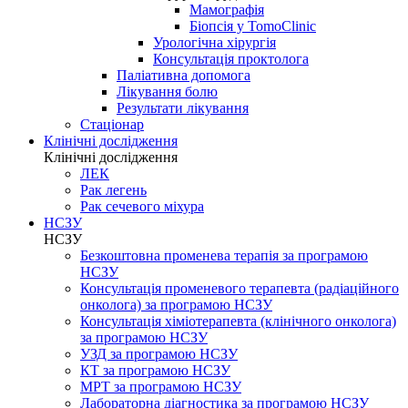
Мамографія
Біопсія у TomoClinic
Урологічна хірургія
Консультація проктолога
Паліативна допомога
Лікування болю
Результати лікування
Стаціонар
Клінічні дослідження
Клінічні дослідження
ЛЕК
Рак легень
Рак сечевого міхура
НСЗУ
НСЗУ
Безкоштовна променева терапія за програмою
НСЗУ
Консультація променевого терапевта (радіаційного
онколога) за програмою НСЗУ
Консультація хіміотерапевта (клінічного онколога)
за програмою НСЗУ
УЗД за програмою НСЗУ
КТ за програмою НСЗУ
МРТ за програмою НСЗУ
Лабораторна діагностика за програмою НСЗУ