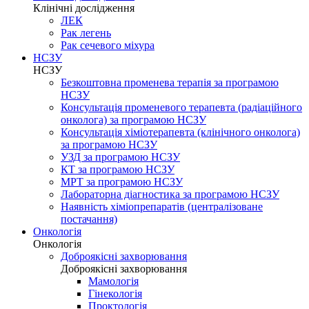
Клінічні дослідження
ЛЕК
Рак легень
Рак сечевого міхура
НСЗУ
НСЗУ
Безкоштовна променева терапія за програмою
НСЗУ
Консультація променевого терапевта (радіаційного
онколога) за програмою НСЗУ
Консультація хіміотерапевта (клінічного онколога)
за програмою НСЗУ
УЗД за програмою НСЗУ
КТ за програмою НСЗУ
МРТ за програмою НСЗУ
Лабораторна діагностика за програмою НСЗУ
Наявність хіміопрепаратів (централізоване
постачання)
Онкологія
Онкологія
Доброякісні захворювання
Доброякісні захворювання
Мамологія
Гінекологія
Проктологія