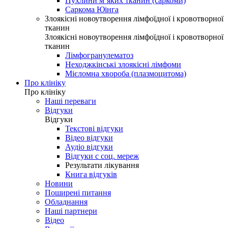
Пухлини м’яких тканин (саркоми)
Саркома Юінга
Злоякісні новоутворення лімфоїдної і кровотворної
тканин
Злоякісні новоутворення лімфоїдної і кровотворної
тканин
Лімфогранулематоз
Неходжкінські злоякісні лімфоми
Мієломна хвороба (плазмоцитома)
Про клініку
Про клініку
Наші переваги
Відгуки
Відгуки
Текстові відгуки
Відео відгуки
Аудіо відгуки
Відгуки с соц. мереж
Результати лікування
Книга відгуків
Новини
Поширені питання
Обладнання
Наші партнери
Відео