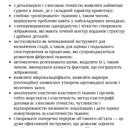
з деталізацією і з високою точністю виявляти найменші
судини в зонах, де є складний характер кровотоку;
глибоко «розпізнавати» тканини і, таким чином,
вирішувати проблеми навіть у найскладніших випадках;
з неперевершеною однорідністю і чіткістю створювати
зображення, які мають точний контур кордонів структур
і дрібних деталей;
застосовувати як неінвазивний інструмент для
визначення стадії, а також для оцінки і подальшого
спостереження за процесами, які супроводжуються
розвитком фіброзної тканини;
автоматично розпізнавати шуми, видаляти їх і, таким
чином, зменшувати кількість факторів, що погіршують
зображення;
виявляти мікрокальцифікати, виявляти маркери
(потенційні) злоякісних утворень щитовидної залози і
молочних залоз;
аналізувати еластичні властивості тканин і органів,
тобто жорсткість і еластичність: метод еластографії
допомагає з високою точністю, чутливістю і
відтворюваністю визначити локалізацію і дати оцінку
новоутворень за еластичністю тканин;
створювати поперечні перерізи об’ємного об’єкта — це
дуже ефективний інструмент, що дозволяє оцінити