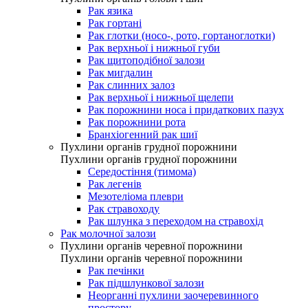
Рак язика
Рак гортані
Рак глотки (носо-, рото, гортаноглотки)
Рак верхньої і нижньої губи
Рак щитоподібної залози
Рак мигдалин
Рак слинних залоз
Рак верхньої і нижньої щелепи
Рак порожнини носа і придаткових пазух
Рак порожнини рота
Бранхіогенний рак шиї
Пухлини органів грудної порожнини
Пухлини органів грудної порожнини
Середостіння (тимома)
Рак легенів
Мезотеліома плеври
Рак стравоходу
Рак шлунка з переходом на стравохід
Рак молочної залози
Пухлини органів черевної порожнини
Пухлини органів черевної порожнини
Рак печінки
Рак підшлункової залози
Неорганні пухлини заочеревинного
простору