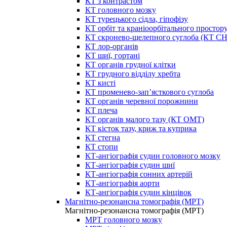
КТ з контрастом
КТ головного мозку
КТ турецького сідла, гіпофізу
КТ орбіт та краніоорбітального простор
КТ скронево-щелепного суглоба (КТ 
КТ лор-органів
КТ шиї, гортані
КТ органів грудної клітки
КТ грудного відділу хребта
КТ кисті
КТ променево-зап’ясткового суглоба
КТ органів черевної порожнини
КТ плеча
КТ органів малого тазу (КТ ОМТ)
КТ кісток тазу, криж та куприка
КТ стегна
КТ стопи
КТ-ангіографія судин головного мозку
КТ-ангіографія судин шиї
КТ-ангіографія сонних артерій
КТ-ангіографія аорти
КТ-ангіографія судин кінцівок
Магнітно-резонансна томографія (МРТ)
Магнітно-резонансна томографія (МРТ)
МРТ головного мозку