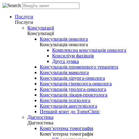
Послуги
Послуги
Консультації
Консультації
Консультація онколога
Консультація онколога
Комплексна консультація онколога
Консиліум фахівців
Друга думка
Консультація променевого терапевта
Консультація мамолога
Консультація хірурга-онколога
Консультація гінеколога-онколога
Консультація уролога-онколога
Консультація лікаря-проктолога
Консультація психолога
Консультація анестезіолога
Перший візит до TomoClinic
Діагностика
Діагностика
Комп’ютерна томографія
Комп’ютерна томографія