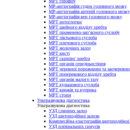
МРТ гіпофізу
МР-ангіографія судин головного мозку
МР-ангіографія артерій головного мозку
МР-ангіографія вен головного мозку
МРТ ротоглотки
МРТ шийного відділу хребта
МРТ променево-зап’ясного суглобу
МРТ ліктьового суглоба
МРТ плечового суглоба
МРТ молочних залоз
МРТ кисті
МРТ скрінінг хребта
МРТ органів середньостіння
МРТ черевної порожнини та заочеревин
МРТ поперекового відділу хребта
МРТ органів малого тазу
МРТ кульшового суглоба
МРТ крижів та куприка
МРТ стопи
Ультразвукова діагностика
Ультразвукова діагностика
УЗД слинних залоз
УЗД щитоподібної залози
Компресійна еластографія щитоподібної
УЗД плевральних синусів