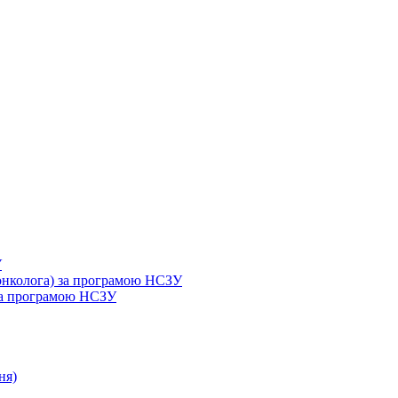
У
 онколога) за програмою НСЗУ
 за програмою НСЗУ
ня)