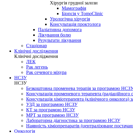
Хірургія грудної залози
Мамографія
Біопсія у TomoClinic
Урологічна хірургія
Консультація проктолога
Паліативна допомога
Лікування болю
Результати лікування
Стаціонар
Клінічні дослідження
Клінічні дослідження
ЛЕК
Рак легень
Рак сечевого міхура
НСЗУ
НСЗУ
Безкоштовна променева терапія за програмою НСЗ
Консультація променевого терапевта (радіаційного
Консультація хіміотерапевта (клінічного онколога)
УЗД за програмою НСЗУ
КТ за програмою НСЗУ
МРТ за програмою НСЗУ
Лабораторна діагностика за програмою НСЗУ
Наявність хіміопрепаратів (централізоване постачан
Онкологія