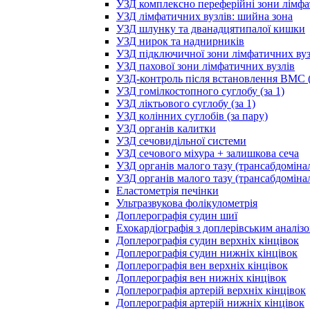
УЗД комплексно переферійні зони лімфа
УЗД лімфатичних вузлів: шийна зона
УЗД шлунку та дванадцятипалої кишки
УЗД нирок та наднирників
УЗД підключичної зони лімфатичних вуз
УЗД пахової зони лімфатичних вузлів
УЗД-контроль після встановлення ВМС (
УЗД гомілкостопного суглобу (за 1)
УЗД ліктьового суглобу (за 1)
УЗД колінних суглобів (за пару)
УЗД органів калитки
УЗД сечовидільної системи
УЗД сечового міхура + залишкова сеча
УЗД органів малого тазу (трансабдоміна
УЗД органів малого тазу (трансабдоміна
Еластометрія печінки
Ультразвукова фолікулометрія
Доплерографія судин шиї
Ехокардіографія з доплерівським аналіз
Доплерографія судин верхніх кінцівок
Доплерографія судин нижніх кінцівок
Доплерографія вен верхніх кінцівок
Доплерографія вен нижніх кінцівок
Доплерографія артерій верхніх кінцівок
Доплерографія артерій нижніх кінцівок