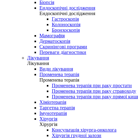
Біопсія
Ендоскопічні дослідження
Ендоскопічні дослідження
Гастроскопія
Колоноскопія
Бронхоскопія
Мамографія
Дерматоскопія
Скринінгові програми
Переваги діагностики
Лікування
Лікування
Види лікування
Променева терапія
Променева терапія
Променева терапія при раку простати
Променева терапія при раку стравоходу
Променева терапія при раку прямої киш
Хіміотерапія
Таргетна терапія
Імунотерапія
Хірургія
Хірургія
Консультація хірурга-онколога
Хірургія грудної залози