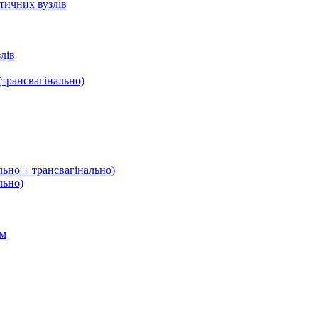
тичних вузлів
лів
трансвагінально)
льно + трансвагінально)
льно)
ом