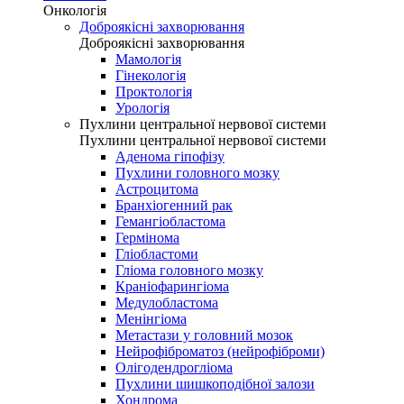
Онкологія
Доброякісні захворювання
Доброякісні захворювання
Мамологія
Гінекологія
Проктологія
Урологія
Пухлини центральної нервової системи
Пухлини центральної нервової системи
Аденома гіпофізу
Пухлини головного мозку
Астроцитома
Бранхіогенний рак
Гемангіобластома
Гермінома
Гліобластоми
Гліома головного мозку
Краніофарингіома
Медулобластома
Менінгіома
Метастази у головний мозок
Нейрофіброматоз (нейрофіброми)
Олігодендрогліома
Пухлини шишкоподібної залози
Хондрома