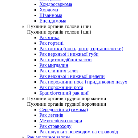
Хондросаркома
Хордома
Шваннома
Епендимома
Пухлини органів голови і шиї
Пухлини органів голови і шиї
Рак язика
Рак гортані
Рак глотки (носо-, рото, гортаноглотки)
Рак верхньої і нижньої губи
Рак щитоподібної залози
Рак мигдалин
Рак слинних залоз
Рак верхньої і нижньої щелепи
Рак порожнини носа і придаткових пазух
Рак порожнини рота
Бранхіогенний рак шиї
Пухлини органів грудної порожнини
Пухлини органів грудної порожнини
Середостіння (тимома)
Рак легенів
Мезотеліома плеври
Рак стравоходу
Рак шлунка з переходом на стравохід
Рак молочної залози