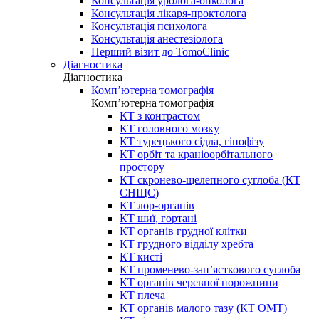
Консультація уролога-онколога
Консультація лікаря-проктолога
Консультація психолога
Консультація анестезіолога
Перший візит до TomoClinic
Діагностика
Діагностика
Комп’ютерна томографія
Комп’ютерна томографія
КТ з контрастом
КТ головного мозку
КТ турецького сідла, гіпофізу
КТ орбіт та краніоорбітального
простору
КТ скронево-щелепного суглоба (КТ
СНЩС)
КТ лор-органів
КТ шиї, гортані
КТ органів грудної клітки
КТ грудного відділу хребта
КТ кисті
КТ променево-зап’ясткового суглоба
КТ органів черевної порожнини
КТ плеча
КТ органів малого тазу (КТ ОМТ)