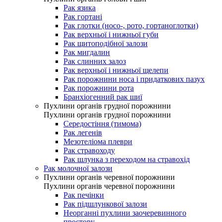
Рак язика
Рак гортані
Рак глотки (носо-, рото, гортаноглотки)
Рак верхньої і нижньої губи
Рак щитоподібної залози
Рак мигдалин
Рак слинних залоз
Рак верхньої і нижньої щелепи
Рак порожнини носа і придаткових пазух
Рак порожнини рота
Бранхіогенний рак шиї
Пухлини органів грудної порожнини
Пухлини органів грудної порожнини
Середостіння (тимома)
Рак легенів
Мезотеліома плеври
Рак стравоходу
Рак шлунка з переходом на стравохід
Рак молочної залози
Пухлини органів черевної порожнини
Пухлини органів черевної порожнини
Рак печінки
Рак підшлункової залози
Неорганні пухлини заочеревинного
простору