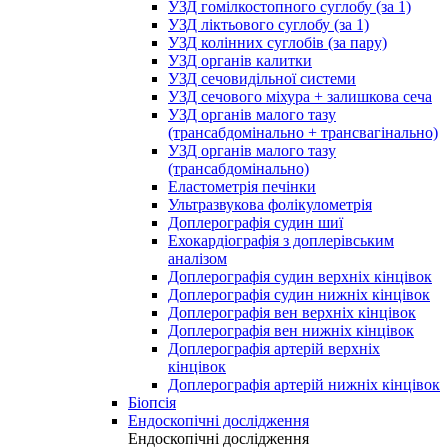
УЗД гомілкостопного суглобу (за 1)
УЗД ліктьового суглобу (за 1)
УЗД колінних суглобів (за пару)
УЗД органів калитки
УЗД сечовидільної системи
УЗД сечового міхура + залишкова сеча
УЗД органів малого тазу
(трансабдомінально + трансвагінально)
УЗД органів малого тазу
(трансабдомінально)
Еластометрія печінки
Ультразвукова фолікулометрія
Доплерографія судин шиї
Ехокардіографія з доплерівським
аналізом
Доплерографія судин верхніх кінцівок
Доплерографія судин нижніх кінцівок
Доплерографія вен верхніх кінцівок
Доплерографія вен нижніх кінцівок
Доплерографія артерій верхніх
кінцівок
Доплерографія артерій нижніх кінцівок
Біопсія
Ендоскопічні дослідження
Ендоскопічні дослідження