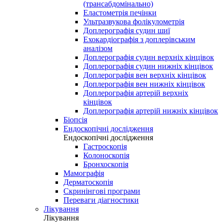
(трансабдомінально)
Еластометрія печінки
Ультразвукова фолікулометрія
Доплерографія судин шиї
Ехокардіографія з доплерівським
аналізом
Доплерографія судин верхніх кінцівок
Доплерографія судин нижніх кінцівок
Доплерографія вен верхніх кінцівок
Доплерографія вен нижніх кінцівок
Доплерографія артерій верхніх
кінцівок
Доплерографія артерій нижніх кінцівок
Біопсія
Ендоскопічні дослідження
Ендоскопічні дослідження
Гастроскопія
Колоноскопія
Бронхоскопія
Мамографія
Дерматоскопія
Скринінгові програми
Переваги діагностики
Лікування
Лікування