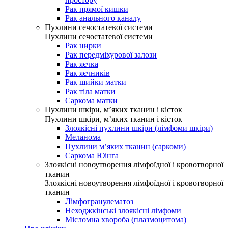
Рак прямої кишки
Рак анального каналу
Пухлини сечостатевої системи
Пухлини сечостатевої системи
Рак нирки
Рак передміхурової залози
Рак яєчка
Рак яєчників
Рак шийки матки
Рак тіла матки
Саркома матки
Пухлини шкіри, м’яких тканин і кісток
Пухлини шкіри, м’яких тканин і кісток
Злоякісні пухлини шкіри (лімфоми шкіри)
Меланома
Пухлини м’яких тканин (саркоми)
Саркома Юінга
Злоякісні новоутворення лімфоїдної і кровотворної
тканин
Злоякісні новоутворення лімфоїдної і кровотворної
тканин
Лімфогранулематоз
Неходжкінські злоякісні лімфоми
Мієломна хвороба (плазмоцитома)