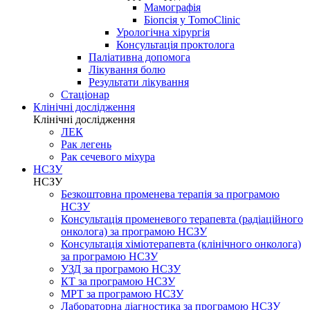
Мамографія
Біопсія у TomoClinic
Урологічна хірургія
Консультація проктолога
Паліативна допомога
Лікування болю
Результати лікування
Стаціонар
Клінічні дослідження
Клінічні дослідження
ЛЕК
Рак легень
Рак сечевого міхура
НСЗУ
НСЗУ
Безкоштовна променева терапія за програмою
НСЗУ
Консультація променевого терапевта (радіаційного
онколога) за програмою НСЗУ
Консультація хіміотерапевта (клінічного онколога)
за програмою НСЗУ
УЗД за програмою НСЗУ
КТ за програмою НСЗУ
МРТ за програмою НСЗУ
Лабораторна діагностика за програмою НСЗУ