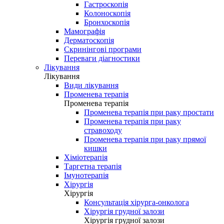
Гастроскопія
Колоноскопія
Бронхоскопія
Мамографія
Дерматоскопія
Скринінгові програми
Переваги діагностики
Лікування
Лікування
Види лікування
Променева терапія
Променева терапія
Променева терапія при раку простати
Променева терапія при раку
стравоходу
Променева терапія при раку прямої
кишки
Хіміотерапія
Таргетна терапія
Імунотерапія
Хірургія
Хірургія
Консультація хірурга-онколога
Хірургія грудної залози
Хірургія грудної залози