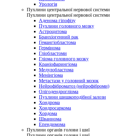
Урологія
Пухлини центральної нервової системи
Пухлини центральної нервової системи
Аденома гіпофізу
Пухлини головного мозку
Астроцитома
Бранхіогенний рак
Гемангіобластома
Гермінома
Гліобластоми
Гліома головного мозку
Краніофарингіома
Медулобластома
Менінгіома
Метастази у головний мозок
Нейрофіброматоз (нейрофіброми)
Олігодендрогліома
Пухлини шишкоподібної залози
Хондрома
Хондросаркома
Хордома
Шваннома
Епендимома
Пухлини органів голови і шиї
Пухлини органів голови і шиї