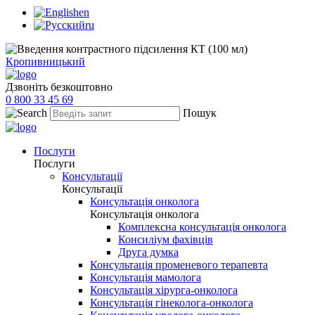
en
ru
Кропивницький
Дзвоніть безкоштовно
0 800 33 45 69
Пошук
Послуги
Послуги
Консультації
Консультації
Консультація онколога
Консультація онколога
Комплексна консультація онколога
Консиліум фахівців
Друга думка
Консультація променевого терапевта
Консультація мамолога
Консультація хірурга-онколога
Консультація гінеколога-онколога