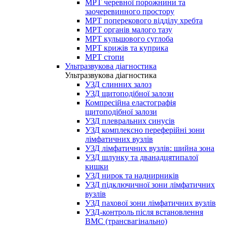
МРТ черевної порожнини та
заочеревинного простору
МРТ поперекового відділу хребта
МРТ органів малого тазу
МРТ кульшового суглоба
МРТ крижів та куприка
МРТ стопи
Ультразвукова діагностика
Ультразвукова діагностика
УЗД слинних залоз
УЗД щитоподібної залози
Компресійна еластографія
щитоподібної залози
УЗД плевральних синусів
УЗД комплексно переферійні зони
лімфатичних вузлів
УЗД лімфатичних вузлів: шийна зона
УЗД шлунку та дванадцятипалої
кишки
УЗД нирок та наднирників
УЗД підключичної зони лімфатичних
вузлів
УЗД пахової зони лімфатичних вузлів
УЗД-контроль після встановлення
ВМС (трансвагінально)