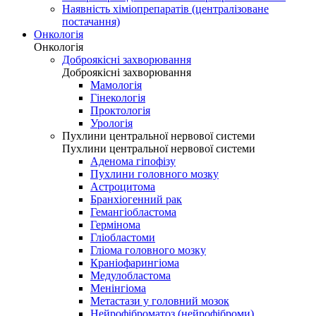
Наявність хіміопрепаратів (централізоване
постачання)
Онкологія
Онкологія
Доброякісні захворювання
Доброякісні захворювання
Мамологія
Гінекологія
Проктологія
Урологія
Пухлини центральної нервової системи
Пухлини центральної нервової системи
Аденома гіпофізу
Пухлини головного мозку
Астроцитома
Бранхіогенний рак
Гемангіобластома
Гермінома
Гліобластоми
Гліома головного мозку
Краніофарингіома
Медулобластома
Менінгіома
Метастази у головний мозок
Нейрофіброматоз (нейрофіброми)