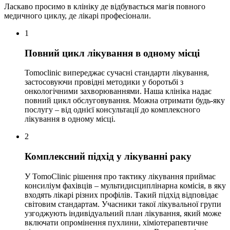
Ласкаво просимо в клініку де відбувається магія повного
медичного циклу, де лікарі професіонали.
1
Повний цикл лікування в одному місці
Tomoclinic випереджає сучасні стандарти лікування,
застосовуючи провідні методики у боротьбі з
онкологічними захворюваннями. Наша клініка надає
повний цикл обслуговування. Можна отримати будь-яку
послугу – від однієї консультації до комплексного
лікування в одному місці.
2
Комплексний підхід у лікуванні раку
У TomoClinic рішення про тактику лікування приймає
консиліум фахівців – мультидисциплінарна комісія, в яку
входять лікарі різних профілів. Такий підхід відповідає
світовим стандартам. Учасники такої лікувальної групи
узгоджують індивідуальний план лікування, який може
включати опромінення пухлини, хіміотерапевтичне