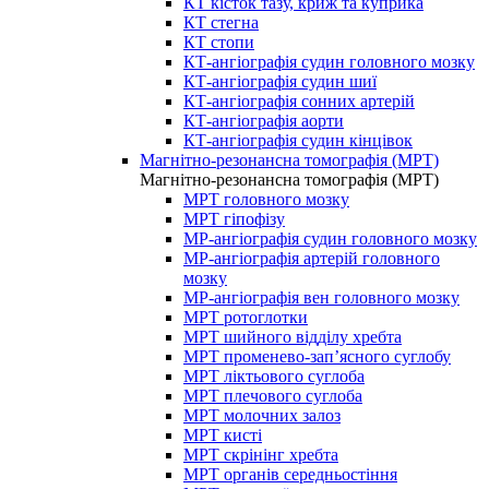
КТ кісток тазу, криж та куприка
КТ стегна
КТ стопи
КТ-ангіографія судин головного мозку
КТ-ангіографія судин шиї
КТ-ангіографія сонних артерій
КТ-ангіографія аорти
КТ-ангіографія судин кінцівок
Магнітно-резонансна томографія (МРТ)
Магнітно-резонансна томографія (МРТ)
МРТ головного мозку
МРТ гіпофізу
МР-ангіографія судин головного мозку
МР-ангіографія артерій головного
мозку
МР-ангіографія вен головного мозку
МРТ ротоглотки
МРТ шийного відділу хребта
МРТ променево-зап’ясного суглобу
МРТ ліктьового суглоба
МРТ плечового суглоба
МРТ молочних залоз
МРТ кисті
МРТ скрінінг хребта
МРТ органів середньостіння