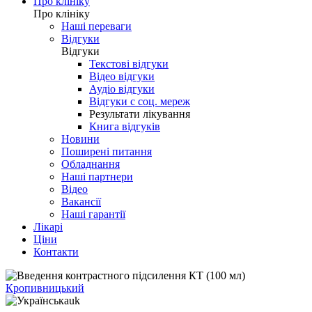
Про клініку
Про клініку
Наші переваги
Відгуки
Відгуки
Текстові відгуки
Відео відгуки
Аудіо відгуки
Відгуки с соц. мереж
Результати лікування
Книга відгуків
Новини
Поширені питання
Обладнання
Наші партнери
Відео
Вакансії
Наші гарантії
Лікарі
Ціни
Контакти
Кропивницький
uk