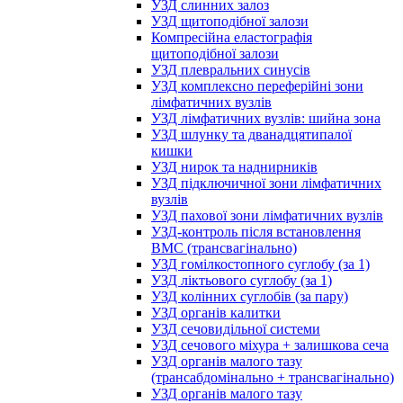
УЗД слинних залоз
УЗД щитоподібної залози
Компресійна еластографія
щитоподібної залози
УЗД плевральних синусів
УЗД комплексно переферійні зони
лімфатичних вузлів
УЗД лімфатичних вузлів: шийна зона
УЗД шлунку та дванадцятипалої
кишки
УЗД нирок та наднирників
УЗД підключичної зони лімфатичних
вузлів
УЗД пахової зони лімфатичних вузлів
УЗД-контроль після встановлення
ВМС (трансвагінально)
УЗД гомілкостопного суглобу (за 1)
УЗД ліктьового суглобу (за 1)
УЗД колінних суглобів (за пару)
УЗД органів калитки
УЗД сечовидільної системи
УЗД сечового міхура + залишкова сеча
УЗД органів малого тазу
(трансабдомінально + трансвагінально)
УЗД органів малого тазу