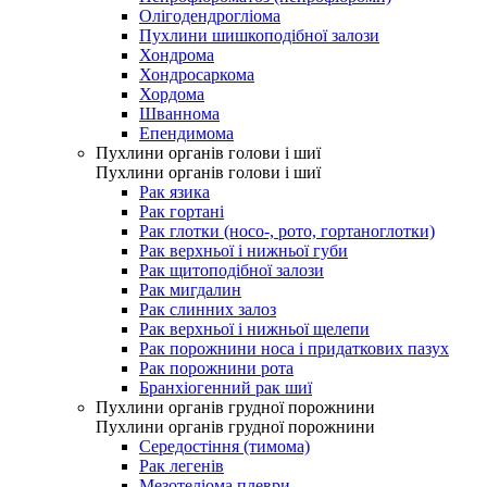
Олігодендрогліома
Пухлини шишкоподібної залози
Хондрома
Хондросаркома
Хордома
Шваннома
Епендимома
Пухлини органів голови і шиї
Пухлини органів голови і шиї
Рак язика
Рак гортані
Рак глотки (носо-, рото, гортаноглотки)
Рак верхньої і нижньої губи
Рак щитоподібної залози
Рак мигдалин
Рак слинних залоз
Рак верхньої і нижньої щелепи
Рак порожнини носа і придаткових пазух
Рак порожнини рота
Бранхіогенний рак шиї
Пухлини органів грудної порожнини
Пухлини органів грудної порожнини
Середостіння (тимома)
Рак легенів
Мезотеліома плеври