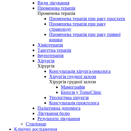
Види лікування
Променева терапія
Променева терапія
Променева терапія при раку простати
Променева терапія при раку
стравоходу
Променева терапія при раку прямої
кишки
Хіміотерапія
Таргетна терапія
Імунотерапія
Хірургія
Хірургія
Консультація хірурга-онколога
Хірургія грудної залози
Хірургія грудної залози
Мамографія
Біопсія у TomoClinic
Урологічна хірургія
Консультація проктолога
Паліативна допомога
Лікування болю
Результати лікування
Стаціонар
Клінічні дослідження