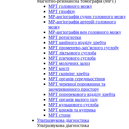
Магнітно-резонансна томографія (МРТ)
МРТ головного мозку
МРТ гіпофізу
МР-ангіографія судин головного мозку
МР-ангіографія артерій головного
мозку
МР-ангіографія вен головного мозку
МРТ ротоглотки
МРТ шийного відділу хребта
МРТ променево-зап’ясного суглобу
МРТ ліктьового суглоба
МРТ плечового суглоба
МРТ молочних залоз
МРТ кисті
МРТ скрінінг хребта
МРТ органів середньостіння
МРТ черевної порожнини та
заочеревинного простору
МРТ поперекового відділу хребта
МРТ органів малого тазу
МРТ кульшового суглоба
МРТ крижів та куприка
МРТ стопи
Ультразвукова діагностика
Ультразвукова діагностика