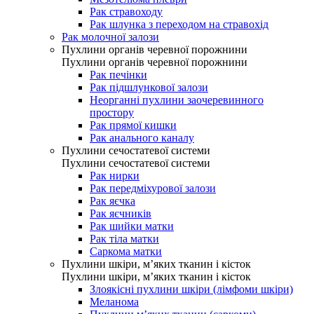
Рак стравоходу
Рак шлунка з переходом на стравохід
Рак молочної залози
Пухлини органів черевної порожнини
Пухлини органів черевної порожнини
Рак печінки
Рак підшлункової залози
Неорганні пухлини заочеревинного
простору
Рак прямої кишки
Рак анального каналу
Пухлини сечостатевої системи
Пухлини сечостатевої системи
Рак нирки
Рак передміхурової залози
Рак яєчка
Рак яєчників
Рак шийки матки
Рак тіла матки
Саркома матки
Пухлини шкіри, м’яких тканин і кісток
Пухлини шкіри, м’яких тканин і кісток
Злоякісні пухлини шкіри (лімфоми шкіри)
Меланома