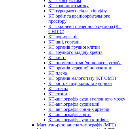
КТ з контрастом
КТ головного мозку
КТ турецького сідла, гіпофізу
КТ орбіт та краніоорбітального
простору
КТ скронево-щелепного суглоба (КТ
СНЩС)
КТ лор-органів
КТ шиї, гортані
КТ органів грудної клітки
КТ грудного відділу хребта
КТ кисті
КТ променево-зап’ясткового суглоба
КТ органів черевної порожнини
КТ плеча
КТ органів малого тазу (КТ ОМТ)
КТ кісток тазу, криж та куприка
КТ стегна
КТ стопи
КТ-ангіографія судин головного мозку
КТ-ангіографія судин шиї
КТ-ангіографія сонних артерій
КТ-ангіографія аорти
КТ-ангіографія судин кінцівок
Магнітно-резонансна томографія (МРТ)