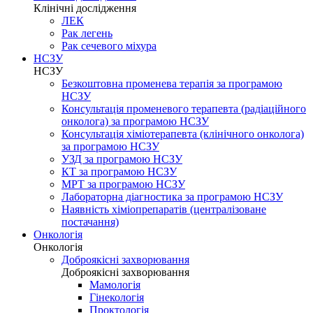
Клінічні дослідження
ЛЕК
Рак легень
Рак сечевого міхура
НСЗУ
НСЗУ
Безкоштовна променева терапія за програмою
НСЗУ
Консультація променевого терапевта (радіаційного
онколога) за програмою НСЗУ
Консультація хіміотерапевта (клінічного онколога)
за програмою НСЗУ
УЗД за програмою НСЗУ
КТ за програмою НСЗУ
МРТ за програмою НСЗУ
Лабораторна діагностика за програмою НСЗУ
Наявність хіміопрепаратів (централізоване
постачання)
Онкологія
Онкологія
Доброякісні захворювання
Доброякісні захворювання
Мамологія
Гінекологія
Проктологія