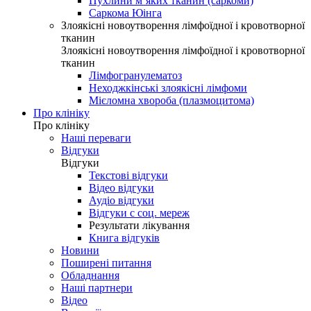
Пухлини м’яких тканин (саркоми)
Саркома Юінга
Злоякісні новоутворення лімфоїдної і кровотворної
тканин
Злоякісні новоутворення лімфоїдної і кровотворної
тканин
Лімфогранулематоз
Неходжкінські злоякісні лімфоми
Мієломна хвороба (плазмоцитома)
Про клініку
Про клініку
Наші переваги
Відгуки
Відгуки
Текстові відгуки
Відео відгуки
Аудіо відгуки
Відгуки с соц. мереж
Результати лікування
Книга відгуків
Новини
Поширені питання
Обладнання
Наші партнери
Відео