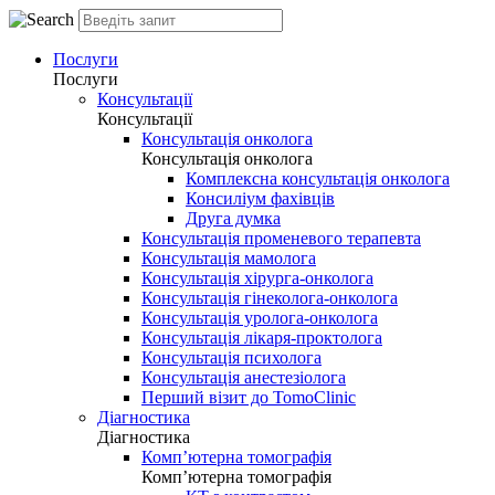
Послуги
Послуги
Консультації
Консультації
Консультація онколога
Консультація онколога
Комплексна консультація онколога
Консиліум фахівців
Друга думка
Консультація променевого терапевта
Консультація мамолога
Консультація хірурга-онколога
Консультація гінеколога-онколога
Консультація уролога-онколога
Консультація лікаря-проктолога
Консультація психолога
Консультація анестезіолога
Перший візит до TomoClinic
Діагностика
Діагностика
Комп’ютерна томографія
Комп’ютерна томографія