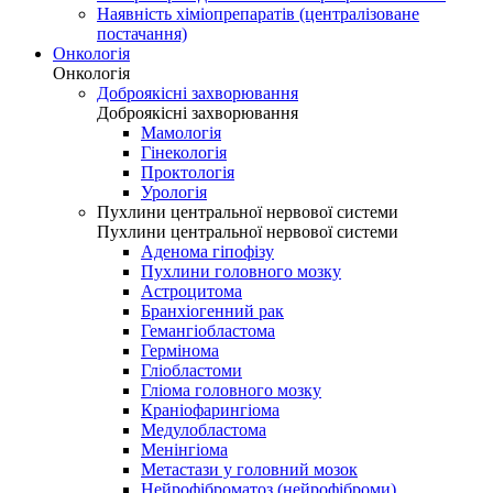
Наявність хіміопрепаратів (централізоване
постачання)
Онкологія
Онкологія
Доброякісні захворювання
Доброякісні захворювання
Мамологія
Гінекологія
Проктологія
Урологія
Пухлини центральної нервової системи
Пухлини центральної нервової системи
Аденома гіпофізу
Пухлини головного мозку
Астроцитома
Бранхіогенний рак
Гемангіобластома
Гермінома
Гліобластоми
Гліома головного мозку
Краніофарингіома
Медулобластома
Менінгіома
Метастази у головний мозок
Нейрофіброматоз (нейрофіброми)