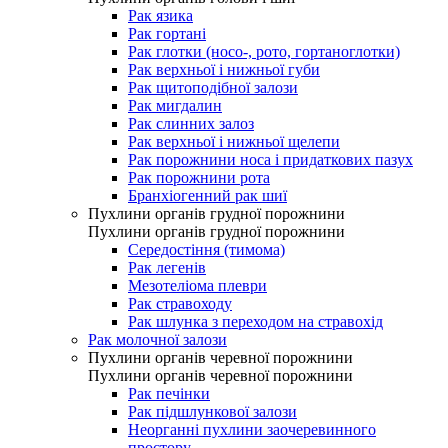
Рак язика
Рак гортані
Рак глотки (носо-, рото, гортаноглотки)
Рак верхньої і нижньої губи
Рак щитоподібної залози
Рак мигдалин
Рак слинних залоз
Рак верхньої і нижньої щелепи
Рак порожнини носа і придаткових пазух
Рак порожнини рота
Бранхіогенний рак шиї
Пухлини органів грудної порожнини
Пухлини органів грудної порожнини
Середостіння (тимома)
Рак легенів
Мезотеліома плеври
Рак стравоходу
Рак шлунка з переходом на стравохід
Рак молочної залози
Пухлини органів черевної порожнини
Пухлини органів черевної порожнини
Рак печінки
Рак підшлункової залози
Неорганні пухлини заочеревинного
простору