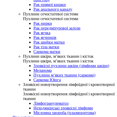
Рак прямої кишки
Рак анального каналу
Пухлини сечостатевої системи
Пухлини сечостатевої системи
Рак нирки
Рак передміхурової залози
Рак яєчка
Рак яєчників
Рак шийки матки
Рак тіла матки
Саркома матки
Пухлини шкіри, м’яких тканин і кісток
Пухлини шкіри, м’яких тканин і кісток
Злоякісні пухлини шкіри (лімфоми шкіри)
Меланома
Пухлини м’яких тканин (саркоми)
Саркома Юінга
Злоякісні новоутворення лімфоїдної і кровотворної
тканин
Злоякісні новоутворення лімфоїдної і кровотворної
тканин
Лімфогранулематоз
Неходжкінські злоякісні лімфоми
Мієломна хвороба (плазмоцитома)