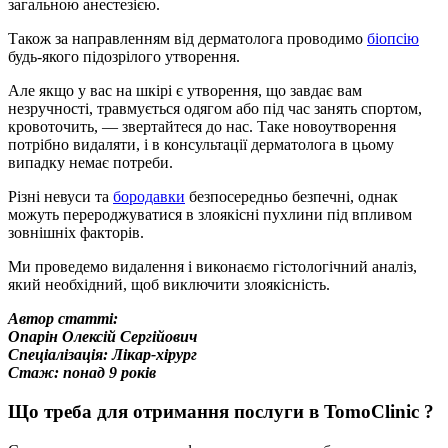
загальною анестезією.
Також за направленням від дерматолога проводимо
біопсію
будь-якого підозрілого утворення.
Але якщо у вас на шкірі є утворення, що завдає вам
незручності, травмується одягом або під час занять спортом,
кровоточить, — звертайтеся до нас. Таке новоутворення
потрібно видаляти, і в консультації дерматолога в цьому
випадку немає потреби.
Різні невуси та
бородавки
безпосередньо безпечні, однак
можуть перероджуватися в злоякісні пухлини під впливом
зовнішніх факторів.
Ми проведемо видалення і виконаємо гістологічний аналіз,
який необхідний, щоб виключити злоякісність.
Автор статті:
Опарін Олексій Сергійович
Cпеціалізація: Лікар-хірург
Стаж: понад 9 років
Що треба для отримання послуги в TomoClinic ?