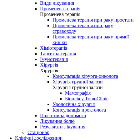
Види лікування
Променева терапія
Променева терапія
Променева терапія при раку простати
Променева терапія при раку
стравоходу
Променева терапія при раку прямої
кишки
Хіміотерапія
Таргетна терапія
Імунотерапія
Хірургія
Хірургія
Консультація хірурга-онколога
Хірургія грудної залози
Хірургія грудної залози
Мамографія
Біопсія у TomoClinic
Урологічна хірургія
Консультація проктолога
Паліативна допомога
Лікування болю
Результати лікування
Стаціонар
Клінічні дослідження