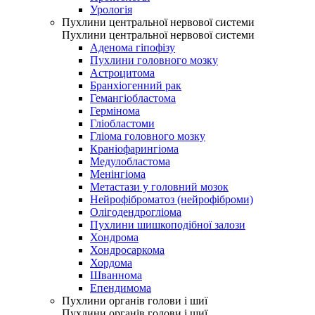
Урологія
Пухлини центральної нервової системи
Пухлини центральної нервової системи
Аденома гіпофізу
Пухлини головного мозку
Астроцитома
Бранхіогенний рак
Гемангіобластома
Гермінома
Гліобластоми
Гліома головного мозку
Краніофарингіома
Медулобластома
Менінгіома
Метастази у головний мозок
Нейрофіброматоз (нейрофіброми)
Олігодендрогліома
Пухлини шишкоподібної залози
Хондрома
Хондросаркома
Хордома
Шваннома
Епендимома
Пухлини органів голови і шиї
Пухлини органів голови і шиї