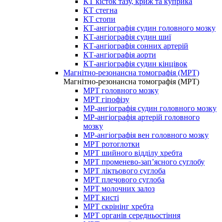
КТ кісток тазу, криж та куприка
КТ стегна
КТ стопи
КТ-ангіографія судин головного мозку
КТ-ангіографія судин шиї
КТ-ангіографія сонних артерій
КТ-ангіографія аорти
КТ-ангіографія судин кінцівок
Магнітно-резонансна томографія (МРТ)
Магнітно-резонансна томографія (МРТ)
МРТ головного мозку
МРТ гіпофізу
МР-ангіографія судин головного мозку
МР-ангіографія артерій головного
мозку
МР-ангіографія вен головного мозку
МРТ ротоглотки
МРТ шийного відділу хребта
МРТ променево-зап’ясного суглобу
МРТ ліктьового суглоба
МРТ плечового суглоба
МРТ молочних залоз
МРТ кисті
МРТ скрінінг хребта
МРТ органів середньостіння