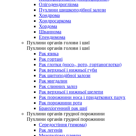
Олігодендрогліома
Пухлини шишкоподібної залози
Хондрома
Хондросаркома
Хордома
Шваннома
Епендимома
Пухлини органів голови і шиї
Пухлини органів голови і шиї
Рак язика
Рак гортані
Рак глотки (носо-, рото, гортаноглотки)
Рак верхньої і нижньої губи
Рак щитоподібної залози
Рак мигдалин
Рак слинних залоз
Рак верхньої і нижньої щелепи
Рак порожнини носа і придаткових пазух
Рак порожнини рота
Бранхіогенний рак шиї
Пухлини органів грудної порожнини
Пухлини органів грудної порожнини
Середостіння (тимома)
Рак легенів
Мезотеліома плеври