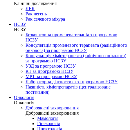
Клінічні дослідження
ЛЕК
Рак легень
Рак сечевого міхура
НСЗУ
НСЗУ
Безкоштовна променева терапія за програмою
НСЗУ
Консультація променевого терапевта (радіаційного
онколога) за програмою НСЗУ
Консультація хіміотерапевта (клінічного онколога)
за програмою НСЗУ
УЗД за програмою НСЗУ
КТ за програмою НСЗУ
МРТ за програмою НСЗУ
Лабораторна діагностика за програмою НСЗУ
Наявність хіміопрепаратів (централізоване
постачання)
Онкологія
Онкологія
Доброякісні захворювання
Доброякісні захворювання
Мамологія
Гінекологія
Проктологія