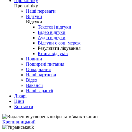
Про клініку
Про клініку
Наші переваги
Відгуки
Відгуки
Текстові відгуки
Відео відгуки
Аудіо відгуки
Відгуки с соц. мереж
Результати лікування
Книга відгуків
Новини
Поширені питання
Обладнання
Наші партнери
Відео
Вакансії
Наші гарантії
Лікарі
Ціни
Контакти
Кропивницький
uk