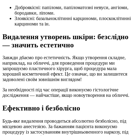
Доброякісні: папіломи, папіломатозні невуси, ангіоми,
бородавки, ліпоми.
Злоякісні: базальноклітинні карциноми, плоскоклітинні
карциноми та ін.
Видалення утворень шкіри: безслідно
— значить естетично
Завжди дбаємо про естетичність. Якщо утворення складне,
наприклад, на обличчі, для проведення процедури ми
запрошуємо пластичного хірурга, щоб процедура мала
хороший косметичний ефект. Це означає, що ви залишитеся
задоволені своїм зовнішнім виглядом!
За необхідності під час операції виконуємо гістологічне
дослідження — найчастіше, якщо новоутворення на обличчі.
Ефективно і безболісно
Будь-яке видалення проводиться абсолютно безболісно, під
місцевою анестезією. За бажанням пацієнта виконуємо
процедуру із застосуванням внутрішньовенного наркозу, під