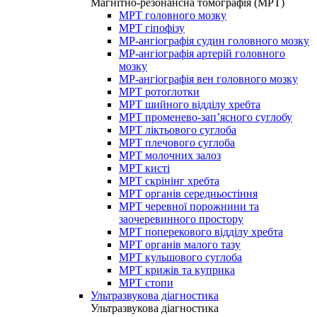
Магнітно-резонансна томографія (МРТ)
МРТ головного мозку
МРТ гіпофізу
МР-ангіографія судин головного мозку
МР-ангіографія артерій головного
мозку
МР-ангіографія вен головного мозку
МРТ ротоглотки
МРТ шийного відділу хребта
МРТ променево-зап’ясного суглобу
МРТ ліктьового суглоба
МРТ плечового суглоба
МРТ молочних залоз
МРТ кисті
МРТ скрінінг хребта
МРТ органів середньостіння
МРТ черевної порожнини та
заочеревинного простору
МРТ поперекового відділу хребта
МРТ органів малого тазу
МРТ кульшового суглоба
МРТ крижів та куприка
МРТ стопи
Ультразвукова діагностика
Ультразвукова діагностика