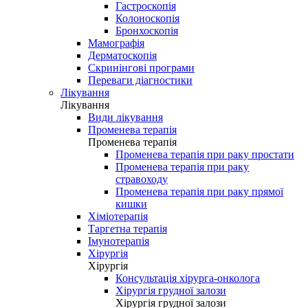
Гастроскопія
Колоноскопія
Бронхоскопія
Мамографія
Дерматоскопія
Скринінгові програми
Переваги діагностики
Лікування
Лікування
Види лікування
Променева терапія
Променева терапія
Променева терапія при раку простати
Променева терапія при раку
стравоходу
Променева терапія при раку прямої
кишки
Хіміотерапія
Таргетна терапія
Імунотерапія
Хірургія
Хірургія
Консультація хірурга-онколога
Хірургія грудної залози
Хірургія грудної залози