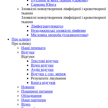
Пухлини м’яких тканин (саркоми)
Саркома Юінга
Злоякісні новоутворення лімфоїдної і кровотворної
тканин
Злоякісні новоутворення лімфоїдної і кровотворної
тканин
Лімфогранулематоз
Неходжкінські злоякісні лімфоми
Мієломна хвороба (плазмоцитома)
Про клініку
Про клініку
Наші переваги
Відгуки
Відгуки
Текстові відгуки
Відео відгуки
Аудіо відгуки
Відгуки с соц. мереж
Результати лікування
Книга відгуків
Новини
Поширені питання
Обладнання
Наші партнери
Відео