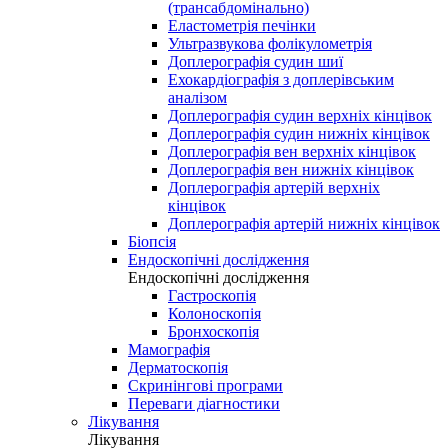
(трансабдомінально)
Еластометрія печінки
Ультразвукова фолікулометрія
Доплерографія судин шиї
Ехокардіографія з доплерівським
аналізом
Доплерографія судин верхніх кінцівок
Доплерографія судин нижніх кінцівок
Доплерографія вен верхніх кінцівок
Доплерографія вен нижніх кінцівок
Доплерографія артерій верхніх
кінцівок
Доплерографія артерій нижніх кінцівок
Біопсія
Ендоскопічні дослідження
Ендоскопічні дослідження
Гастроскопія
Колоноскопія
Бронхоскопія
Мамографія
Дерматоскопія
Скринінгові програми
Переваги діагностики
Лікування
Лікування