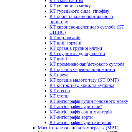
КТ з контрастом
КТ головного мозку
КТ турецького сідла, гіпофізу
КТ орбіт та краніоорбітального
простору
КТ скронево-щелепного суглоба (КТ
СНЩС)
КТ лор-органів
КТ шиї, гортані
КТ органів грудної клітки
КТ грудного відділу хребта
КТ кисті
КТ променево-зап’ясткового суглоба
КТ органів черевної порожнини
КТ плеча
КТ органів малого тазу (КТ ОМТ)
КТ кісток тазу, криж та куприка
КТ стегна
КТ стопи
КТ-ангіографія судин головного мозку
КТ-ангіографія судин шиї
КТ-ангіографія сонних артерій
КТ-ангіографія аорти
КТ-ангіографія судин кінцівок
Магнітно-резонансна томографія (МРТ)