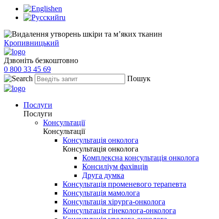
en
ru
Кропивницький
Дзвоніть безкоштовно
0 800 33 45 69
Пошук
Послуги
Послуги
Консультації
Консультації
Консультація онколога
Консультація онколога
Комплексна консультація онколога
Консиліум фахівців
Друга думка
Консультація променевого терапевта
Консультація мамолога
Консультація хірурга-онколога
Консультація гінеколога-онколога