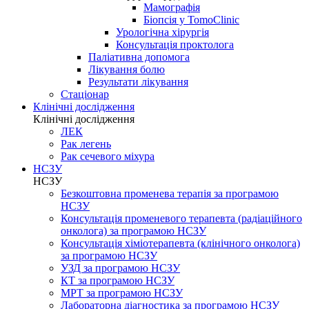
Мамографія
Біопсія у TomoClinic
Урологічна хірургія
Консультація проктолога
Паліативна допомога
Лікування болю
Результати лікування
Стаціонар
Клінічні дослідження
Клінічні дослідження
ЛЕК
Рак легень
Рак сечевого міхура
НСЗУ
НСЗУ
Безкоштовна променева терапія за програмою
НСЗУ
Консультація променевого терапевта (радіаційного
онколога) за програмою НСЗУ
Консультація хіміотерапевта (клінічного онколога)
за програмою НСЗУ
УЗД за програмою НСЗУ
КТ за програмою НСЗУ
МРТ за програмою НСЗУ
Лабораторна діагностика за програмою НСЗУ