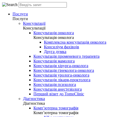
Послуги
Послуги
Консультації
Консультації
Консультація онколога
Консультація онколога
Комплексна консультація онколога
Консиліум фахівців
Друга думка
Консультація променевого терапевта
Консультація мамолога
Консультація хірурга-онколога
Консультація гінеколога-онколога
Консультація уролога-онколога
Консультація лікаря-проктолога
Консультація психолога
Консультація анестезіолога
Перший візит до TomoClinic
Діагностика
Діагностика
Комп’ютерна томографія
Комп’ютерна томографія