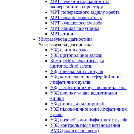
МРТ черевної порожнини та
заочеревинного простору
МРТ поперекового відділу хребта
МРТ органів малого тазу
МРТ кульшового суглоба
МРТ крижів та куприка
МРТ стопи
Ультразвукова діагностика
Ультразвукова діагностика
УЗД слинних залоз
УЗД щитоподібної залози
Компресійна еластографія
щитоподібної залози
УЗД плевральних синусів
УЗД комплексно переферійні зони
лімфатичних вузлів
УЗД лімфатичних вузлів: шийна зона
УЗД шлунку та дванадцятипалої
кишки
УЗД нирок та наднирників
УЗД підключичної зони лімфатичних
вузлів
УЗД пахової зони лімфатичних вузлів
УЗД-контроль після встановлення
ВМС (трансвагінально)