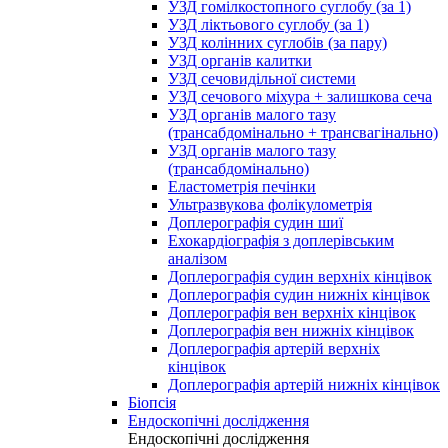
УЗД гомілкостопного суглобу (за 1)
УЗД ліктьового суглобу (за 1)
УЗД колінних суглобів (за пару)
УЗД органів калитки
УЗД сечовидільної системи
УЗД сечового міхура + залишкова сеча
УЗД органів малого тазу
(трансабдомінально + трансвагінально)
УЗД органів малого тазу
(трансабдомінально)
Еластометрія печінки
Ультразвукова фолікулометрія
Доплерографія судин шиї
Ехокардіографія з доплерівським
аналізом
Доплерографія судин верхніх кінцівок
Доплерографія судин нижніх кінцівок
Доплерографія вен верхніх кінцівок
Доплерографія вен нижніх кінцівок
Доплерографія артерій верхніх
кінцівок
Доплерографія артерій нижніх кінцівок
Біопсія
Ендоскопічні дослідження
Ендоскопічні дослідження