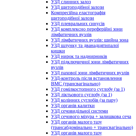
УЗД слинних залоз
УЗД щитоподібної залози
Компресійна еластографія
щитоподібної залози
УЗД плевральних синусів
УЗД комплексно переферійні зони
лімфатичних вузлів
УЗД лімфатичних вузлів: шийна зона
УЗД шлунку та дванадцятипалої
кишки
УЗД нирок та наднирників
УЗД підключичної зони лімфатичних
вузлів
УЗД пахової зони лімфатичних вузлів
УЗД-контроль після встановлення
ВМС (трансвагінально)
УЗД гомілкостопного суглобу (за 1)
УЗД ліктьового суглобу (за 1)
УЗД колінних суглобів (за пару)
УЗД органів калитки
УЗД сечовидільної системи
УЗД сечового міхура + залишкова сеча
УЗД органів малого тазу
(трансабдомінально + трансвагінально)
УЗД органів малого тазу