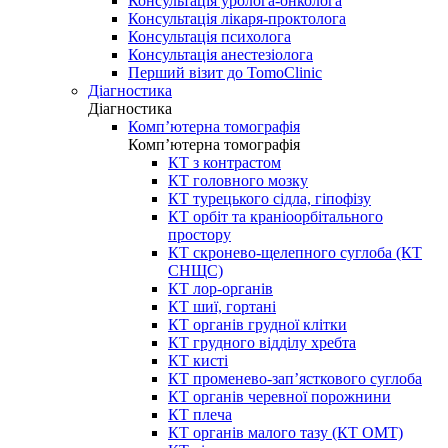
Консультація уролога-онколога
Консультація лікаря-проктолога
Консультація психолога
Консультація анестезіолога
Перший візит до TomoClinic
Діагностика
Діагностика
Комп’ютерна томографія
Комп’ютерна томографія
КТ з контрастом
КТ головного мозку
КТ турецького сідла, гіпофізу
КТ орбіт та краніоорбітального
простору
КТ скронево-щелепного суглоба (КТ
СНЩС)
КТ лор-органів
КТ шиї, гортані
КТ органів грудної клітки
КТ грудного відділу хребта
КТ кисті
КТ променево-зап’ясткового суглоба
КТ органів черевної порожнини
КТ плеча
КТ органів малого тазу (КТ ОМТ)