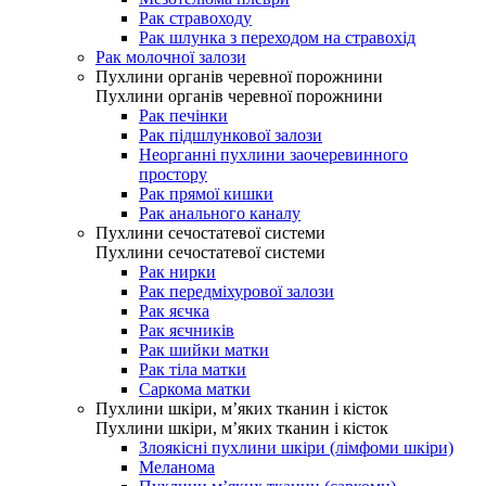
Рак стравоходу
Рак шлунка з переходом на стравохід
Рак молочної залози
Пухлини органів черевної порожнини
Пухлини органів черевної порожнини
Рак печінки
Рак підшлункової залози
Неорганні пухлини заочеревинного
простору
Рак прямої кишки
Рак анального каналу
Пухлини сечостатевої системи
Пухлини сечостатевої системи
Рак нирки
Рак передміхурової залози
Рак яєчка
Рак яєчників
Рак шийки матки
Рак тіла матки
Саркома матки
Пухлини шкіри, м’яких тканин і кісток
Пухлини шкіри, м’яких тканин і кісток
Злоякісні пухлини шкіри (лімфоми шкіри)
Меланома